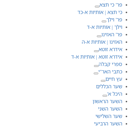
פר' כי תצא
כי תצא | אותיות א-כד
פר' וילך
וילך | אותיות א-ד
פר' האזינו
האזינו | אותיות א-ה
אידרא זוטא
אידרא זוטא | אותיות א-ד
ספרי קבלה
כתבי האר"י
עץ חיים
שער הכללים
היכל א'
השער הראשון
השער השני
שער השלישי
השער הרביעי