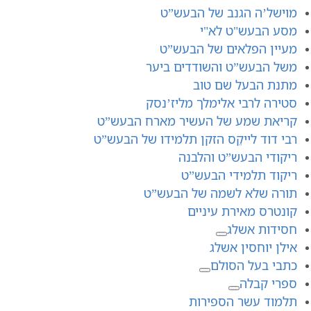
מוישל’ה הגנב של הבעש”ט
מסע הבעש"ט לא"י
מעיין הפלאים של הבעש”ט
משל הבעש”ט והשודדים ביער
מתנת הבעל שם טוב
סטירה לרבי אלימלך מליז’נסק
קריאת שמע של העשיר מארח הבעש”ט
רבי דוד לייקֵס הזקן תלמידו של הבעש”ט
ריקודי הבעש”ט והלבנה
ריקוד תלמידי הבעש”ט
תורה שלא לשמה של הבעש”ט
קונטרס מאירת עיניים
חסידות אשלג
אילן יוחסין אשלג
כתבי בעל הסולם
ספרי קבלה
תלמוד עשר הספירות