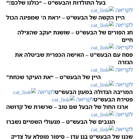
בעל התולדות והבעש”ט – “כולנו שלכם!”
לקריאה
היין הקשה של הבעש”ט – יראת ה’ שמפיגה הכול
לקריאה
חג הפורים של הבעש”ט – שושנת יעקב שהצילה
חיים
לקריאה
פסח עם הבעש”ט – האישה הכפרית שביטלה את
הגזרה
לקריאה
היין של הבעש”ט – “את העיקר שכחת”
לקריאה
המריבה הגדולה במעון הבעש”ט
לקריאה
פטירת הבעש”ט
לקריאה
ארגז החול של הבעל שם טוב – שרשרת של קדושה
לקריאה
הגנבים של הבעש”ט – מנעולי השמיים נשברו
לקריאה
שכנו של הבעש”ט בגן עדן – סיפור מופלא על צדיק