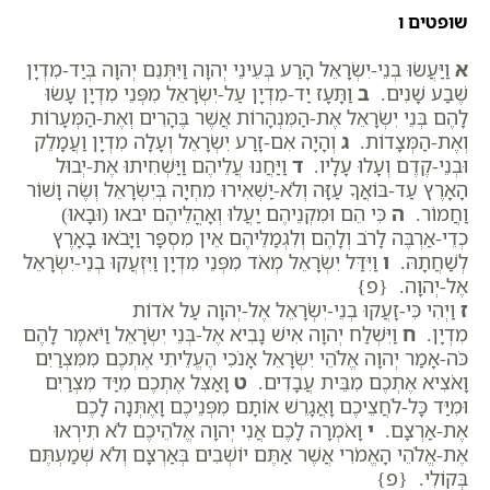
שופטים ו
א
וַיַּעֲשׂוּ בְנֵי-יִשְׂרָאֵל הָרַע בְּעֵינֵי יְהוָה וַיִּתְּנֵם יְהוָה בְּיַד-מִדְיָן
שֶׁבַע שָׁנִים.
ב
וַתָּעָז יַד-מִדְיָן עַל-יִשְׂרָאֵל מִפְּנֵי מִדְיָן עָשׂוּ
לָהֶם בְּנֵי יִשְׂרָאֵל אֶת-הַמִּנְהָרוֹת אֲשֶׁר בֶּהָרִים וְאֶת-הַמְּעָרוֹת
וְאֶת-הַמְּצָדוֹת.
ג
וְהָיָה אִם-זָרַע יִשְׂרָאֵל וְעָלָה מִדְיָן וַעֲמָלֵק
וּבְנֵי-קֶדֶם וְעָלוּ עָלָיו.
ד
וַיַּחֲנוּ עֲלֵיהֶם וַיַּשְׁחִיתוּ אֶת-יְבוּל
הָאָרֶץ עַד-בּוֹאֲךָ עַזָּה וְלֹא-יַשְׁאִירוּ מִחְיָה בְּיִשְׂרָאֵל וְשֶׂה וָשׁוֹר
וַחֲמוֹר.
ה
כִּי הֵם וּמִקְנֵיהֶם יַעֲלוּ וְאָהֳלֵיהֶם יבאו (וּבָאוּ)
כְדֵי-אַרְבֶּה לָרֹב וְלָהֶם וְלִגְמַלֵּיהֶם אֵין מִסְפָּר וַיָּבֹאוּ בָאָרֶץ
לְשַׁחֲתָהּ.
ו
וַיִּדַּל יִשְׂרָאֵל מְאֹד מִפְּנֵי מִדְיָן וַיִּזְעֲקוּ בְנֵי-יִשְׂרָאֵל
אֶל-יְהוָה. {פ}
ז
וַיְהִי כִּי-זָעֲקוּ בְנֵי-יִשְׂרָאֵל אֶל-יְהוָה עַל אֹדוֹת
מִדְיָן.
ח
וַיִּשְׁלַח יְהוָה אִישׁ נָבִיא אֶל-בְּנֵי יִשְׂרָאֵל וַיֹּאמֶר לָהֶם
כֹּה-אָמַר יְהוָה אֱלֹהֵי יִשְׂרָאֵל אָנֹכִי הֶעֱלֵיתִי אֶתְכֶם מִמִּצְרַיִם
וָאֹצִיא אֶתְכֶם מִבֵּית עֲבָדִים.
ט
וָאַצִּל אֶתְכֶם מִיַּד מִצְרַיִם
וּמִיַּד כָּל-לֹחֲצֵיכֶם וָאֲגָרֵשׁ אוֹתָם מִפְּנֵיכֶם וָאֶתְּנָה לָכֶם
אֶת-אַרְצָם.
י
וָאֹמְרָה לָכֶם אֲנִי יְהוָה אֱלֹהֵיכֶם לֹא תִירְאוּ
אֶת-אֱלֹהֵי הָאֱמֹרִי אֲשֶׁר אַתֶּם יוֹשְׁבִים בְּאַרְצָם וְלֹא שְׁמַעְתֶּם
בְּקוֹלִי. {פ}