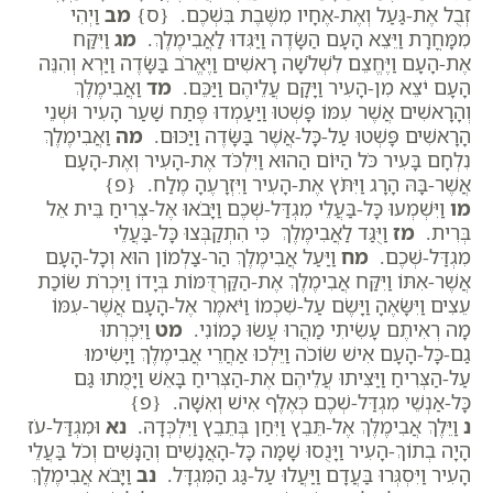
זְבֻל אֶת-גַּעַל וְאֶת-אֶחָיו מִשֶּׁבֶת בִּשְׁכֶם. {ס}
מב
וַיְהִי
מִמָּחֳרָת וַיֵּצֵא הָעָם הַשָּׂדֶה וַיַּגִּדוּ לַאֲבִימֶלֶךְ.
מג
וַיִּקַּח
אֶת-הָעָם וַיֶּחֱצֵם לִשְׁלֹשָׁה רָאשִׁים וַיֶּאֱרֹב בַּשָּׂדֶה וַיַּרְא וְהִנֵּה
הָעָם יֹצֵא מִן-הָעִיר וַיָּקָם עֲלֵיהֶם וַיַּכֵּם.
מד
וַאֲבִימֶלֶךְ
וְהָרָאשִׁים אֲשֶׁר עִמּוֹ פָּשְׁטוּ וַיַּעַמְדוּ פֶּתַח שַׁעַר הָעִיר וּשְׁנֵי
הָרָאשִׁים פָּשְׁטוּ עַל-כָּל-אֲשֶׁר בַּשָּׂדֶה וַיַּכּוּם.
מה
וַאֲבִימֶלֶךְ
נִלְחָם בָּעִיר כֹּל הַיּוֹם הַהוּא וַיִּלְכֹּד אֶת-הָעִיר וְאֶת-הָעָם
אֲשֶׁר-בָּהּ הָרָג וַיִּתֹּץ אֶת-הָעִיר וַיִּזְרָעֶהָ מֶלַח. {פ}
מו
וַיִּשְׁמְעוּ כָּל-בַּעֲלֵי מִגְדַּל-שְׁכֶם וַיָּבֹאוּ אֶל-צְרִיחַ בֵּית אֵל
בְּרִית.
מז
וַיֻּגַּד לַאֲבִימֶלֶךְ כִּי הִתְקַבְּצוּ כָּל-בַּעֲלֵי
מִגְדַּל-שְׁכֶם.
מח
וַיַּעַל אֲבִימֶלֶךְ הַר-צַלְמוֹן הוּא וְכָל-הָעָם
אֲשֶׁר-אִתּוֹ וַיִּקַּח אֲבִימֶלֶךְ אֶת-הַקַּרְדֻּמּוֹת בְּיָדוֹ וַיִּכְרֹת שׂוֹכַת
עֵצִים וַיִּשָּׂאֶהָ וַיָּשֶׂם עַל-שִׁכְמוֹ וַיֹּאמֶר אֶל-הָעָם אֲשֶׁר-עִמּוֹ
מָה רְאִיתֶם עָשִׂיתִי מַהֲרוּ עֲשׂוּ כָמוֹנִי.
מט
וַיִּכְרְתוּ
גַם-כָּל-הָעָם אִישׁ שׂוֹכֹה וַיֵּלְכוּ אַחֲרֵי אֲבִימֶלֶךְ וַיָּשִׂימוּ
עַל-הַצְּרִיחַ וַיַּצִּיתוּ עֲלֵיהֶם אֶת-הַצְּרִיחַ בָּאֵשׁ וַיָּמֻתוּ גַּם
כָּל-אַנְשֵׁי מִגְדַּל-שְׁכֶם כְּאֶלֶף אִישׁ וְאִשָּׁה. {פ}
נ
וַיֵּלֶךְ אֲבִימֶלֶךְ אֶל-תֵּבֵץ וַיִּחַן בְּתֵבֵץ וַיִּלְכְּדָהּ.
נא
וּמִגְדַּל-עֹז
הָיָה בְתוֹךְ-הָעִיר וַיָּנֻסוּ שָׁמָּה כָּל-הָאֲנָשִׁים וְהַנָּשִׁים וְכֹל בַּעֲלֵי
הָעִיר וַיִּסְגְּרוּ בַּעֲדָם וַיַּעֲלוּ עַל-גַּג הַמִּגְדָּל.
נב
וַיָּבֹא אֲבִימֶלֶךְ