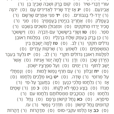
עוּרִי דַּבְּרִי-שִׁיר {ס} קוּם בָּרָק וּשְׁבֵה שֶׁבְיְךָ בֶּן {ר}
אֲבִינֹעַם. {ס}
יג
אָז יְרַד שָׂרִיד לְאַדִּירִים עָם {ס} יְהוָה
{ר}
יְרַד-לִי בַּגִּבּוֹרִים. {ס}
יד
מִנִּי אֶפְרַיִם שָׁרְשָׁם {ר}
בַּעֲמָלֵק {ס} אַחֲרֶיךָ בִנְיָמִין בַּעֲמָמֶיךָ {ס} מִנִּי {ר}
מָכִיר יָרְדוּ מְחֹקְקִים {ס} וּמִזְּבוּלֻן מֹשְׁכִים בְּשֵׁבֶט {ר}
סֹפֵר. {ס}
טו
וְשָׂרַי בְּיִשָּׂשכָר עִם-דְּבֹרָה {ס} וְיִשָּׂשכָר
{ר}
כֵּן בָּרָק בָּעֵמֶק שֻׁלַּח בְּרַגְלָיו {ס} בִּפְלַגּוֹת רְאוּבֵן
גְּדֹלִים חִקְקֵי {ר}
לֵב. {ס}
טז
לָמָּה יָשַׁבְתָּ בֵּין
הַמִּשְׁפְּתַיִם {ס} לִשְׁמֹעַ {ר}
שְׁרִקוֹת עֲדָרִים {ס}
לִפְלַגּוֹת רְאוּבֵן גְּדוֹלִים חִקְרֵי {ר}
לֵב. {ס}
יז
גִּלְעָד בְּעֵבֶר
הַיַּרְדֵּן שָׁכֵן {ס} וְדָן {ר}
לָמָּה יָגוּר אֳנִיּוֹת {ס} אָשֵׁר
יָשַׁב לְחוֹף {ר}
יַמִּים {ס} וְעַל מִפְרָצָיו יִשְׁכּוֹן.
{ס}
יח
זְבֻלוּן {ר}
עַם חֵרֵף נַפְשׁוֹ לָמוּת {ס} וְנַפְתָּלִי
עַל מְרוֹמֵי {ר}
שָׂדֶה. {ס}
יט
בָּאוּ מְלָכִים נִלְחָמוּ {ס}
אָז {ר}
נִלְחֲמוּ מַלְכֵי כְנַעַן {ס} בְּתַעְנַךְ עַל-מֵי {ר}
מְגִדּוֹ {ס} בֶּצַע כֶּסֶף לֹא לָקָחוּ. {ס}
כ
מִן {ר}
שָׁמַיִם
נִלְחָמוּ {ס} הַכּוֹכָבִים מִמְּסִלּוֹתָם נִלְחֲמוּ עִם {ר}
סִיסְרָא. {ס}
כא
נַחַל קִישׁוֹן גְּרָפָם {ס} נַחַל {ר}
קְדוּמִים נַחַל קִישׁוֹן {ס} תִּדְרְכִי נַפְשִׁי {ר}
עֹז.
{ס}
כב
אָז הָלְמוּ עִקְּבֵי-סוּס {ס} מִדַּהֲרוֹת {ר}
דַּהֲרוֹת