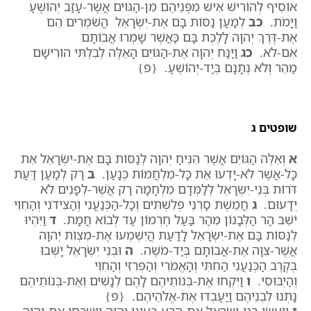
אוֹסִיף לְהוֹרִישׁ אִישׁ מִפְּנֵיהֶם מִן-הַגּוֹיִם אֲשֶׁר-עָזַב יְהוֹשֻׁעַ
וַיָּמֹת.
כב
לְמַעַן נַסּוֹת בָּם אֶת-יִשְׂרָאֵל הֲשֹׁמְרִים הֵם
אֶת-דֶּרֶךְ יְהוָה לָלֶכֶת בָּם כַּאֲשֶׁר שָׁמְרוּ אֲבוֹתָם
אִם-לֹא.
כג
וַיַּנַּח יְהוָה אֶת-הַגּוֹיִם הָאֵלֶּה לְבִלְתִּי הוֹרִישָׁם
מַהֵר וְלֹא נְתָנָם בְּיַד-יְהוֹשֻׁעַ. {פ}
שופטים ג
א
וְאֵלֶּה הַגּוֹיִם אֲשֶׁר הִנִּיחַ יְהוָה לְנַסּוֹת בָּם אֶת-יִשְׂרָאֵל אֵת
כָּל-אֲשֶׁר לֹא-יָדְעוּ אֵת כָּל-מִלְחֲמוֹת כְּנָעַן.
ב
רַק לְמַעַן דַּעַת
דֹּרוֹת בְּנֵי-יִשְׂרָאֵל לְלַמְּדָם מִלְחָמָה רַק אֲשֶׁר-לְפָנִים לֹא
יְדָעוּם.
ג
חֲמֵשֶׁת סַרְנֵי פְלִשְׁתִּים וְכָל-הַכְּנַעֲנִי וְהַצִּידֹנִי וְהַחִוִּי
יֹשֵׁב הַר הַלְּבָנוֹן מֵהַר בַּעַל חֶרְמוֹן עַד לְבוֹא חֲמָת.
ד
וַיִּהְיוּ
לְנַסּוֹת בָּם אֶת-יִשְׂרָאֵל לָדַעַת הֲיִשְׁמְעוּ אֶת-מִצְו‍ֹת יְהוָה
אֲשֶׁר-צִוָּה אֶת-אֲבוֹתָם בְּיַד-מֹשֶׁה.
ה
וּבְנֵי יִשְׂרָאֵל יָשְׁבוּ
בְּקֶרֶב הַכְּנַעֲנִי הַחִתִּי וְהָאֱמֹרִי וְהַפְּרִזִּי וְהַחִוִּי
וְהַיְבוּסִי.
ו
וַיִּקְחוּ אֶת-בְּנוֹתֵיהֶם לָהֶם לְנָשִׁים וְאֶת-בְּנוֹתֵיהֶם
נָתְנוּ לִבְנֵיהֶם וַיַּעַבְדוּ אֶת-אֱלֹהֵיהֶם. {פ}
ז
וַיַּעֲשׂוּ בְנֵי-יִשְׂרָאֵל אֶת-הָרַע בְּעֵינֵי יְהוָה וַיִּשְׁכְּחוּ אֶת-יְהוָה