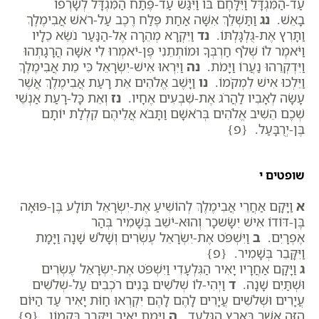
עַד-הַמִּגְדָּל וַיִּלָּחֶם בּוֹ וַיִּגַּשׁ עַד-פֶּתַח הַמִּגְדָּל לְשָׂרְפוֹ
בָאֵשׁ.
נג
וַתַּשְׁלֵךְ אִשָּׁה אַחַת פֶּלַח רֶכֶב עַל-רֹאשׁ אֲבִימֶלֶךְ
וַתָּרִץ אֶת-גֻּלְגָּלְתּוֹ.
נד
וַיִּקְרָא מְהֵרָה אֶל-הַנַּעַר נֹשֵׂא כֵלָיו
וַיֹּאמֶר לוֹ שְׁלֹף חַרְבְּךָ וּמוֹתְתֵנִי פֶּן-יֹאמְרוּ לִי אִשָּׁה הֲרָגָתְהוּ
וַיִּדְקְרֵהוּ נַעֲרוֹ וַיָּמֹת.
נה
וַיִּרְאוּ אִישׁ-יִשְׂרָאֵל כִּי מֵת אֲבִימֶלֶךְ
וַיֵּלְכוּ אִישׁ לִמְקֹמוֹ.
נו
וַיָּשֶׁב אֱלֹהִים אֵת רָעַת אֲבִימֶלֶךְ אֲשֶׁר
עָשָׂה לְאָבִיו לַהֲרֹג אֶת-שִׁבְעִים אֶחָיו.
נז
וְאֵת כָּל-רָעַת אַנְשֵׁי
שְׁכֶם הֵשִׁיב אֱלֹהִים בְּרֹאשָׁם וַתָּבֹא אֲלֵיהֶם קִלְלַת יוֹתָם
בֶּן-יְרֻבָּעַל. {פ}
שופטים י
א
וַיָּקָם אַחֲרֵי אֲבִימֶלֶךְ לְהוֹשִׁיעַ אֶת-יִשְׂרָאֵל תּוֹלָע בֶּן-פּוּאָה
בֶּן-דּוֹדוֹ אִישׁ יִשָּׂשכָר וְהוּא-יֹשֵׁב בְּשָׁמִיר בְּהַר
אֶפְרָיִם.
ב
וַיִּשְׁפֹּט אֶת-יִשְׂרָאֵל עֶשְׂרִים וְשָׁלֹשׁ שָׁנָה וַיָּמָת
וַיִּקָּבֵר בְּשָׁמִיר. {פ}
ג
וַיָּקָם אַחֲרָיו יָאִיר הַגִּלְעָדִי וַיִּשְׁפֹּט אֶת-יִשְׂרָאֵל עֶשְׂרִים
וּשְׁתַּיִם שָׁנָה.
ד
וַיְהִי-לוֹ שְׁלֹשִׁים בָּנִים רֹכְבִים עַל-שְׁלֹשִׁים
עֲיָרִים וּשְׁלֹשִׁים עֲיָרִים לָהֶם לָהֶם יִקְרְאוּ חַוֹּת יָאִיר עַד הַיּוֹם
הַזֶּה אֲשֶׁר בְּאֶרֶץ הַגִּלְעָד.
ה
וַיָּמָת יָאִיר וַיִּקָּבֵר בְּקָמוֹן. {פ}