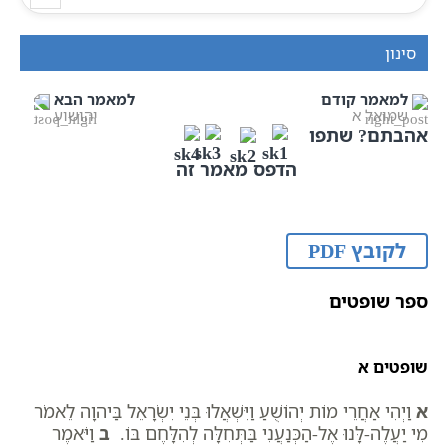
סינון
למאמר קודם
למאמר הבא
שמואל א
יהושוע
אהבתם? שתפו
הדפס מאמר זה
לקובץ PDF
ספר שופטים
שופטים א
א
וַיְהִי אַחֲרֵי מוֹת יְהוֹשֻׁעַ וַיִּשְׁאֲלוּ בְּנֵי יִשְׂרָאֵל בַּיהוָה לֵאמֹר
מִי יַעֲלֶה-לָּנוּ אֶל-הַכְּנַעֲנִי בַּתְּחִלָּה לְהִלָּחֶם בּוֹ.
ב
וַיֹּאמֶר