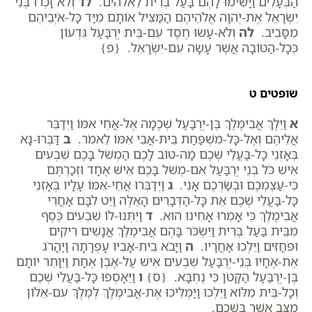
הַבְּעָלִים וַיָּשִׂימוּ לָהֶם בַּעַל בְּרִית לֵאלֹהִים.
לד
וְלֹא זָכְרוּ בְּנֵי
יִשְׂרָאֵל אֶת-יְהוָה אֱלֹהֵיהֶם הַמַּצִּיל אוֹתָם מִיַּד כָּל-אֹיְבֵיהֶם
מִסָּבִיב.
לה
וְלֹא-עָשׂוּ חֶסֶד עִם-בֵּית יְרֻבַּעַל גִּדְעוֹן
כְּכָל-הַטּוֹבָה אֲשֶׁר עָשָׂה עִם-יִשְׂרָאֵל. {פ}
שופטים ט
א
וַיֵּלֶךְ אֲבִימֶלֶךְ בֶּן-יְרֻבַּעַל שְׁכֶמָה אֶל-אֲחֵי אִמּוֹ וַיְדַבֵּר
אֲלֵיהֶם וְאֶל-כָּל-מִשְׁפַּחַת בֵּית-אֲבִי אִמּוֹ לֵאמֹר.
ב
דַּבְּרוּ-נָא
בְּאָזְנֵי כָל-בַּעֲלֵי שְׁכֶם מַה-טּוֹב לָכֶם הַמְשֹׁל בָּכֶם שִׁבְעִים
אִישׁ כֹּל בְּנֵי יְרֻבַּעַל אִם-מְשֹׁל בָּכֶם אִישׁ אֶחָד וּזְכַרְתֶּם
כִּי-עַצְמְכֶם וּבְשַׂרְכֶם אָנִי.
ג
וַיְדַבְּרוּ אֲחֵי-אִמּוֹ עָלָיו בְּאָזְנֵי
כָּל-בַּעֲלֵי שְׁכֶם אֵת כָּל-הַדְּבָרִים הָאֵלֶּה וַיֵּט לִבָּם אַחֲרֵי
אֲבִימֶלֶךְ כִּי אָמְרוּ אָחִינוּ הוּא.
ד
וַיִּתְּנוּ-לוֹ שִׁבְעִים כֶּסֶף
מִבֵּית בַּעַל בְּרִית וַיִּשְׂכֹּר בָּהֶם אֲבִימֶלֶךְ אֲנָשִׁים רֵיקִים
וּפֹחֲזִים וַיֵּלְכוּ אַחֲרָיו.
ה
וַיָּבֹא בֵית-אָבִיו עָפְרָתָה וַיַּהֲרֹג
אֶת-אֶחָיו בְּנֵי-יְרֻבַּעַל שִׁבְעִים אִישׁ עַל-אֶבֶן אֶחָת וַיִּוָּתֵר יוֹתָם
בֶּן-יְרֻבַּעַל הַקָּטֹן כִּי נֶחְבָּא. {ס}
ו
וַיֵּאָסְפוּ כָּל-בַּעֲלֵי שְׁכֶם
וְכָל-בֵּית מִלּוֹא וַיֵּלְכוּ וַיַּמְלִיכוּ אֶת-אֲבִימֶלֶךְ לְמֶלֶךְ עִם-אֵלוֹן
מֻצָּב אֲשֶׁר בִּשְׁכֶם.