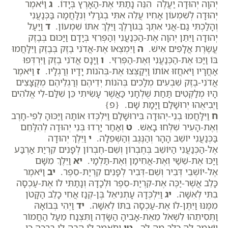
יְהוָה יְהוּדָה יַעֲלֶה הִנֵּה נָתַתִּי אֶת-הָאָרֶץ בְּיָדוֹ.
ג
וַיֹּאמֶר
יְהוּדָה לְשִׁמְעוֹן אָחִיו עֲלֵה אִתִּי בְגֹרָלִי וְנִלָּחֲמָה בַּכְּנַעֲנִי
וְהָלַכְתִּי גַם-אֲנִי אִתְּךָ בְּגוֹרָלֶךָ וַיֵּלֶךְ אִתּוֹ שִׁמְעוֹן.
ד
וַיַּעַל
יְהוּדָה וַיִּתֵּן יְהוָה אֶת-הַכְּנַעֲנִי וְהַפְּרִזִּי בְּיָדָם וַיַּכּוּם בְּבֶזֶק
עֲשֶׂרֶת אֲלָפִים אִישׁ.
ה
וַיִּמְצְאוּ אֶת-אֲדֹנִי בֶזֶק בְּבֶזֶק וַיִּלָּחֲמוּ
בּוֹ וַיַּכּוּ אֶת-הַכְּנַעֲנִי וְאֶת-הַפְּרִזִּי.
ו
וַיָּנָס אֲדֹנִי בֶזֶק וַיִּרְדְּפוּ
אַחֲרָיו וַיֹּאחֲזוּ אוֹתוֹ וַיְקַצְּצוּ אֶת-בְּהֹנוֹת יָדָיו וְרַגְלָיו.
ז
וַיֹּאמֶר
אֲדֹנִי-בֶזֶק שִׁבְעִים מְלָכִים בְּהֹנוֹת יְדֵיהֶם וְרַגְלֵיהֶם מְקֻצָּצִים
הָיוּ מְלַקְּטִים תַּחַת שֻׁלְחָנִי כַּאֲשֶׁר עָשִׂיתִי כֵּן שִׁלַּם-לִי אֱלֹהִים
וַיְבִיאֻהוּ יְרוּשָׁלִַם וַיָּמָת שָׁם. {פ}
ח
וַיִּלָּחֲמוּ בְנֵי-יְהוּדָה בִּירוּשָׁלִַם וַיִּלְכְּדוּ אוֹתָהּ וַיַּכּוּהָ לְפִי-חָרֶב
וְאֶת-הָעִיר שִׁלְּחוּ בָאֵשׁ.
ט
וְאַחַר יָרְדוּ בְּנֵי יְהוּדָה לְהִלָּחֵם
בַּכְּנַעֲנִי יוֹשֵׁב הָהָר וְהַנֶּגֶב וְהַשְּׁפֵלָה.
י
וַיֵּלֶךְ יְהוּדָה
אֶל-הַכְּנַעֲנִי הַיּוֹשֵׁב בְּחֶבְרוֹן וְשֵׁם-חֶבְרוֹן לְפָנִים קִרְיַת אַרְבַּע
וַיַּכּוּ אֶת-שֵׁשַׁי וְאֶת-אֲחִימַן וְאֶת-תַּלְמָי.
יא
וַיֵּלֶךְ מִשָּׁם
אֶל-יוֹשְׁבֵי דְּבִיר וְשֵׁם-דְּבִיר לְפָנִים קִרְיַת-סֵפֶר.
יב
וַיֹּאמֶר
כָּלֵב אֲשֶׁר-יַכֶּה אֶת-קִרְיַת-סֵפֶר וּלְכָדָהּ וְנָתַתִּי לוֹ אֶת-עַכְסָה
בִתִּי לְאִשָּׁה.
יג
וַיִּלְכְּדָהּ עָתְנִיאֵל בֶּן-קְנַז אֲחִי כָלֵב הַקָּטֹן
מִמֶּנּוּ וַיִּתֶּן-לוֹ אֶת-עַכְסָה בִתּוֹ לְאִשָּׁה.
יד
וַיְהִי בְּבוֹאָהּ
וַתְּסִיתֵהוּ לִשְׁאֹל מֵאֵת-אָבִיהָ הַשָּׂדֶה וַתִּצְנַח מֵעַל הַחֲמוֹר
וַיֹּאמֶר-לָהּ כָּלֵב מַה-לָּךְ.
טו
וַתֹּאמֶר לוֹ הָבָה-לִּי בְרָכָה כִּי