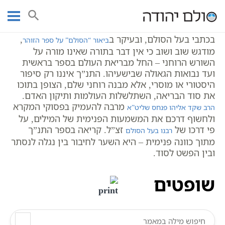
Ski
עמוד ראשי
אוצר הכתבים
נביאים
שופטים
שופטים
t
conten
בכתבי בעל הסולם, ובעיקר ב
,
ביאור “הסולם” על ספר הזוהר
מודגש שוב ושוב כי אין דבר בתורה שאינו מורה על
השורש הרוחני – החל מבריאת העולם בספר בראשית
ועד נבואות הגאולה שבישעיהו. התנ”ך איננו רק סיפור
היסטורי או מוסרי, אלא מבנה רוחני שלם, הצופן בתוכו
את סוד הבריאה, השתלשלות העולמות ותיקון האדם.
מרבה להעמיק בפסוקי המקרא
הרב שקד אליהו פנחס שליט”א
ולחשוף דרכם את המשמעות הפנימית של המילים, על
פי דרכו של
זצ”ל. קריאה בספר התנ”ך
רבנו בעל הסולם
מתוך כוונה פנימית – היא השער לחיבור בין נגלה לנסתר
ובין הפשט לסוד.
שופטים