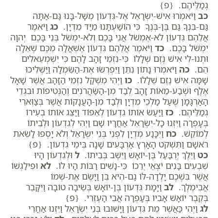
גְמַלֵּיהֶם. {פ}
כב
וַיֹּאמְרוּ אִישׁ-יִשְׂרָאֵל אֶל-גִּדְעוֹן מְשָׁל-בָּנוּ גַּם-אַתָּה
גַּם-בִּנְךָ גַּם בֶּן-בְּנֶךָ כִּי הוֹשַׁעְתָּנוּ מִיַּד מִדְיָן.
כג
וַיֹּאמֶר
אֲלֵהֶם גִּדְעוֹן לֹא-אֶמְשֹׁל אֲנִי בָּכֶם וְלֹא-יִמְשֹׁל בְּנִי בָּכֶם יְהוָה
יִמְשֹׁל בָּכֶם.
כד
וַיֹּאמֶר אֲלֵהֶם גִּדְעוֹן אֶשְׁאֲלָה מִכֶּם שְׁאֵלָה
וּתְנוּ-לִי אִישׁ נֶזֶם שְׁלָלוֹ כִּי-נִזְמֵי זָהָב לָהֶם כִּי יִשְׁמְעֵאלִים
הֵם.
כה
וַיֹּאמְרוּ נָתוֹן נִתֵּן וַיִּפְרְשׂוּ אֶת-הַשִּׂמְלָה וַיַּשְׁלִיכוּ
שָׁמָּה אִישׁ נֶזֶם שְׁלָלוֹ.
כו
וַיְהִי מִשְׁקַל נִזְמֵי הַזָּהָב אֲשֶׁר שָׁאָל
אֶלֶף וּשְׁבַע-מֵאוֹת זָהָב לְבַד מִן-הַשַּׂהֲרֹנִים וְהַנְּטִיפוֹת וּבִגְדֵי
הָאַרְגָּמָן שֶׁעַל מַלְכֵי מִדְיָן וּלְבַד מִן-הָעֲנָקוֹת אֲשֶׁר בְּצַוְּארֵי
גְמַלֵּיהֶם.
כז
וַיַּעַשׂ אוֹתוֹ גִדְעוֹן לְאֵפוֹד וַיַּצֵּג אוֹתוֹ בְעִירוֹ
בְּעָפְרָה וַיִּזְנוּ כָל-יִשְׂרָאֵל אַחֲרָיו שָׁם וַיְהִי לְגִדְעוֹן וּלְבֵיתוֹ
לְמוֹקֵשׁ.
כח
וַיִּכָּנַע מִדְיָן לִפְנֵי בְּנֵי יִשְׂרָאֵל וְלֹא יָסְפוּ לָשֵׂאת
רֹאשָׁם וַתִּשְׁקֹט הָאָרֶץ אַרְבָּעִים שָׁנָה בִּימֵי גִדְעוֹן. {פ}
כט
וַיֵּלֶךְ יְרֻבַּעַל בֶּן-יוֹאָשׁ וַיֵּשֶׁב בְּבֵיתוֹ.
ל
וּלְגִדְעוֹן הָיוּ
שִׁבְעִים בָּנִים יֹצְאֵי יְרֵכוֹ כִּי-נָשִׁים רַבּוֹת הָיוּ לוֹ.
לא
וּפִילַגְשׁוֹ
אֲשֶׁר בִּשְׁכֶם יָלְדָה-לּוֹ גַם-הִיא בֵּן וַיָּשֶׂם אֶת-שְׁמוֹ
אֲבִימֶלֶךְ.
לב
וַיָּמָת גִּדְעוֹן בֶּן-יוֹאָשׁ בְּשֵׂיבָה טוֹבָה וַיִּקָּבֵר
בְּקֶבֶר יוֹאָשׁ אָבִיו בְּעָפְרָה אֲבִי הָעֶזְרִי. {פ}
לג
וַיְהִי כַּאֲשֶׁר מֵת גִּדְעוֹן וַיָּשׁוּבוּ בְּנֵי יִשְׂרָאֵל וַיִּזְנוּ אַחֲרֵי