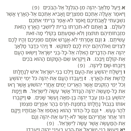
א
וַיַּעַל מַלְאַךְ-יְהוָה מִן-הַגִּלְגָּל אֶל-הַבֹּכִים {פ}
וַיֹּאמֶר אַעֲלֶה אֶתְכֶם מִמִּצְרַיִם וָאָבִיא אֶתְכֶם אֶל-הָאָרֶץ אֲשֶׁר
נִשְׁבַּעְתִּי לַאֲבֹתֵיכֶם וָאֹמַר לֹא-אָפֵר בְּרִיתִי אִתְּכֶם
לְעוֹלָם.
ב
וְאַתֶּם לֹא-תִכְרְתוּ בְרִית לְיוֹשְׁבֵי הָאָרֶץ הַזֹּאת
מִזְבְּחוֹתֵיהֶם תִּתֹּצוּן וְלֹא-שְׁמַעְתֶּם בְּקוֹלִי מַה-זֹּאת
עֲשִׂיתֶם.
ג
וְגַם אָמַרְתִּי לֹא-אֲגָרֵשׁ אוֹתָם מִפְּנֵיכֶם וְהָיוּ לָכֶם
לְצִדִּים וֵאלֹהֵיהֶם יִהְיוּ לָכֶם לְמוֹקֵשׁ.
ד
וַיְהִי כְּדַבֵּר מַלְאַךְ
יְהוָה אֶת-הַדְּבָרִים הָאֵלֶּה אֶל-כָּל-בְּנֵי יִשְׂרָאֵל וַיִּשְׂאוּ הָעָם
אֶת-קוֹלָם וַיִּבְכּוּ.
ה
וַיִּקְרְאוּ שֵׁם-הַמָּקוֹם הַהוּא בֹּכִים
וַיִּזְבְּחוּ-שָׁם לַיהוָה. {פ}
ו
וַיְשַׁלַּח יְהוֹשֻׁעַ אֶת-הָעָם וַיֵּלְכוּ בְנֵי-יִשְׂרָאֵל אִישׁ לְנַחֲלָתוֹ
לָרֶשֶׁת אֶת-הָאָרֶץ.
ז
וַיַּעַבְדוּ הָעָם אֶת-יְהוָה כֹּל יְמֵי יְהוֹשֻׁעַ
וְכֹל יְמֵי הַזְּקֵנִים אֲשֶׁר הֶאֱרִיכוּ יָמִים אַחֲרֵי יְהוֹשׁוּעַ אֲשֶׁר רָאוּ
אֵת כָּל-מַעֲשֵׂה יְהוָה הַגָּדוֹל אֲשֶׁר עָשָׂה לְיִשְׂרָאֵל.
ח
וַיָּמָת
יְהוֹשֻׁעַ בִּן-נוּן עֶבֶד יְהוָה בֶּן-מֵאָה וָעֶשֶׂר שָׁנִים.
ט
וַיִּקְבְּרוּ
אוֹתוֹ בִּגְבוּל נַחֲלָתוֹ בְּתִמְנַת-חֶרֶס בְּהַר אֶפְרָיִם מִצְּפוֹן
לְהַר-גָּעַשׁ.
י
וְגַם כָּל-הַדּוֹר הַהוּא נֶאֶסְפוּ אֶל-אֲבוֹתָיו וַיָּקָם
דּוֹר אַחֵר אַחֲרֵיהֶם אֲשֶׁר לֹא-יָדְעוּ אֶת-יְהוָה וְגַם
אֶת-הַמַּעֲשֶׂה אֲשֶׁר עָשָׂה לְיִשְׂרָאֵל. {פ}
יא
וַיַּעֲשׂוּ בְנֵי-יִשְׂרָאֵל אֶת-הָרַע בְּעֵינֵי יְהוָה וַיַּעַבְדוּ