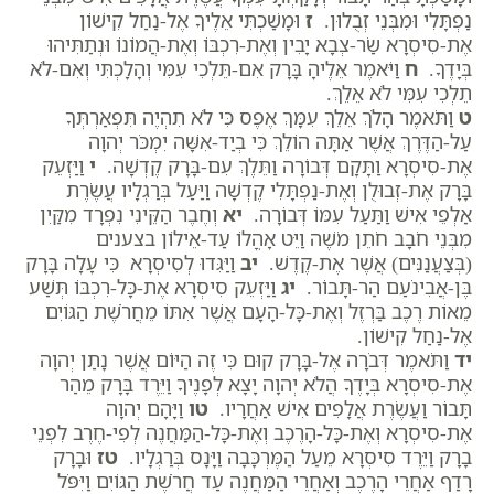
נַפְתָּלִי וּמִבְּנֵי זְבֻלוּן.
ז
וּמָשַׁכְתִּי אֵלֶיךָ אֶל-נַחַל קִישׁוֹן
אֶת-סִיסְרָא שַׂר-צְבָא יָבִין וְאֶת-רִכְבּוֹ וְאֶת-הֲמוֹנוֹ וּנְתַתִּיהוּ
בְּיָדֶךָ.
ח
וַיֹּאמֶר אֵלֶיהָ בָּרָק אִם-תֵּלְכִי עִמִּי וְהָלָכְתִּי וְאִם-לֹא
תֵלְכִי עִמִּי לֹא אֵלֵךְ.
ט
וַתֹּאמֶר הָלֹךְ אֵלֵךְ עִמָּךְ אֶפֶס כִּי לֹא תִהְיֶה תִּפְאַרְתְּךָ
עַל-הַדֶּרֶךְ אֲשֶׁר אַתָּה הוֹלֵךְ כִּי בְיַד-אִשָּׁה יִמְכֹּר יְהוָה
אֶת-סִיסְרָא וַתָּקָם דְּבוֹרָה וַתֵּלֶךְ עִם-בָּרָק קֶדְשָׁה.
י
וַיַּזְעֵק
בָּרָק אֶת-זְבוּלֻן וְאֶת-נַפְתָּלִי קֶדְשָׁה וַיַּעַל בְּרַגְלָיו עֲשֶׂרֶת
אַלְפֵי אִישׁ וַתַּעַל עִמּוֹ דְּבוֹרָה.
יא
וְחֶבֶר הַקֵּינִי נִפְרָד מִקַּיִן
מִבְּנֵי חֹבָב חֹתֵן מֹשֶׁה וַיֵּט אָהֳלוֹ עַד-אֵילוֹן בצענים
(בְּצַעֲנַנִּים) אֲשֶׁר אֶת-קֶדֶשׁ.
יב
וַיַּגִּדוּ לְסִיסְרָא כִּי עָלָה בָּרָק
בֶּן-אֲבִינֹעַם הַר-תָּבוֹר.
יג
וַיַּזְעֵק סִיסְרָא אֶת-כָּל-רִכְבּוֹ תְּשַׁע
מֵאוֹת רֶכֶב בַּרְזֶל וְאֶת-כָּל-הָעָם אֲשֶׁר אִתּוֹ מֵחֲרֹשֶׁת הַגּוֹיִם
אֶל-נַחַל קִישׁוֹן.
יד
וַתֹּאמֶר דְּבֹרָה אֶל-בָּרָק קוּם כִּי זֶה הַיּוֹם אֲשֶׁר נָתַן יְהוָה
אֶת-סִיסְרָא בְּיָדֶךָ הֲלֹא יְהוָה יָצָא לְפָנֶיךָ וַיֵּרֶד בָּרָק מֵהַר
תָּבוֹר וַעֲשֶׂרֶת אֲלָפִים אִישׁ אַחֲרָיו.
טו
וַיָּהָם יְהוָה
אֶת-סִיסְרָא וְאֶת-כָּל-הָרֶכֶב וְאֶת-כָּל-הַמַּחֲנֶה לְפִי-חֶרֶב לִפְנֵי
בָרָק וַיֵּרֶד סִיסְרָא מֵעַל הַמֶּרְכָּבָה וַיָּנָס בְּרַגְלָיו.
טז
וּבָרָק
רָדַף אַחֲרֵי הָרֶכֶב וְאַחֲרֵי הַמַּחֲנֶה עַד חֲרֹשֶׁת הַגּוֹיִם וַיִּפֹּל