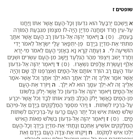
שופטים ז
א
וַיַּשְׁכֵּם יְרֻבַּעַל הוּא גִדְעוֹן וְכָל-הָעָם אֲשֶׁר אִתּוֹ וַיַּחֲנוּ
עַל-עֵין חֲרֹד וּמַחֲנֵה מִדְיָן הָיָה-לוֹ מִצָּפוֹן מִגִּבְעַת הַמּוֹרֶה
בָּעֵמֶק. {ס}
ב
וַיֹּאמֶר יְהוָה אֶל-גִּדְעוֹן רַב הָעָם אֲשֶׁר אִתָּךְ
מִתִּתִּי אֶת-מִדְיָן בְּיָדָם פֶּן-יִתְפָּאֵר עָלַי יִשְׂרָאֵל לֵאמֹר יָדִי
הוֹשִׁיעָה לִּי.
ג
וְעַתָּה קְרָא נָא בְּאָזְנֵי הָעָם לֵאמֹר מִי-יָרֵא
וְחָרֵד יָשֹׁב וְיִצְפֹּר מֵהַר הַגִּלְעָד וַיָּשָׁב מִן-הָעָם עֶשְׂרִים וּשְׁנַיִם
אֶלֶף וַעֲשֶׂרֶת אֲלָפִים נִשְׁאָרוּ. {ס}
ד
וַיֹּאמֶר יְהוָה אֶל-גִּדְעוֹן
עוֹד הָעָם רָב הוֹרֵד אוֹתָם אֶל-הַמַּיִם וְאֶצְרְפֶנּוּ לְךָ שָׁם וְהָיָה
אֲשֶׁר אֹמַר אֵלֶיךָ זֶה יֵלֵךְ אִתָּךְ הוּא יֵלֵךְ אִתָּךְ וְכֹל אֲשֶׁר-אֹמַר
אֵלֶיךָ זֶה לֹא-יֵלֵךְ עִמָּךְ הוּא לֹא יֵלֵךְ.
ה
וַיּוֹרֶד אֶת-הָעָם
אֶל-הַמָּיִם וַיֹּאמֶר יְהוָה אֶל-גִּדְעוֹן כֹּל אֲשֶׁר-יָלֹק בִּלְשׁוֹנוֹ
מִן-הַמַּיִם כַּאֲשֶׁר יָלֹק הַכֶּלֶב תַּצִּיג אוֹתוֹ לְבָד וְכֹל אֲשֶׁר-יִכְרַע
עַל-בִּרְכָּיו לִשְׁתּוֹת.
ו
וַיְהִי מִסְפַּר הַמְלַקְקִים בְּיָדָם אֶל-פִּיהֶם
שְׁלֹשׁ מֵאוֹת אִישׁ וְכֹל יֶתֶר הָעָם כָּרְעוּ עַל-בִּרְכֵיהֶם לִשְׁתּוֹת
מָיִם. {ס}
ז
וַיֹּאמֶר יְהוָה אֶל-גִּדְעוֹן בִּשְׁלֹשׁ מֵאוֹת הָאִישׁ
הַמְלַקְקִים אוֹשִׁיעַ אֶתְכֶם וְנָתַתִּי אֶת-מִדְיָן בְּיָדֶךָ וְכָל-הָעָם
יֵלְכוּ אִישׁ לִמְקֹמוֹ.
ח
וַיִּקְחוּ אֶת-צֵדָה הָעָם בְּיָדָם וְאֵת
שׁוֹפְרֹתֵיהֶם וְאֵת כָּל-אִישׁ יִשְׂרָאֵל שִׁלַּח אִישׁ לְאֹהָלָיו