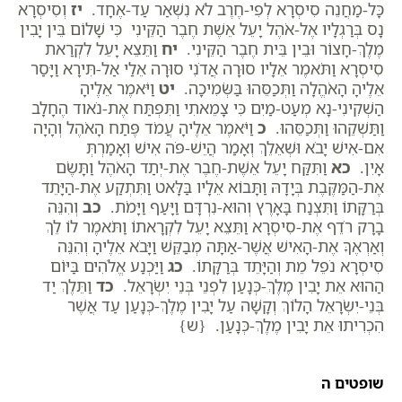
כָּל-מַחֲנֵה סִיסְרָא לְפִי-חֶרֶב לֹא נִשְׁאַר עַד-אֶחָד.
יז
וְסִיסְרָא
נָס בְּרַגְלָיו אֶל-אֹהֶל יָעֵל אֵשֶׁת חֶבֶר הַקֵּינִי כִּי שָׁלוֹם בֵּין יָבִין
מֶלֶךְ-חָצוֹר וּבֵין בֵּית חֶבֶר הַקֵּינִי.
יח
וַתֵּצֵא יָעֵל לִקְרַאת
סִיסְרָא וַתֹּאמֶר אֵלָיו סוּרָה אֲדֹנִי סוּרָה אֵלַי אַל-תִּירָא וַיָּסַר
אֵלֶיהָ הָאֹהֱלָה וַתְּכַסֵּהוּ בַּשְּׂמִיכָה.
יט
וַיֹּאמֶר אֵלֶיהָ
הַשְׁקִינִי-נָא מְעַט-מַיִם כִּי צָמֵאתִי וַתִּפְתַּח אֶת-נֹאוד הֶחָלָב
וַתַּשְׁקֵהוּ וַתְּכַסֵּהוּ.
כ
וַיֹּאמֶר אֵלֶיהָ עֲמֹד פֶּתַח הָאֹהֶל וְהָיָה
אִם-אִישׁ יָבֹא וּשְׁאֵלֵךְ וְאָמַר הֲיֵשׁ-פֹּה אִישׁ וְאָמַרְתְּ
אָיִן.
כא
וַתִּקַּח יָעֵל אֵשֶׁת-חֶבֶר אֶת-יְתַד הָאֹהֶל וַתָּשֶׂם
אֶת-הַמַּקֶּבֶת בְּיָדָהּ וַתָּבוֹא אֵלָיו בַּלָּאט וַתִּתְקַע אֶת-הַיָּתֵד
בְּרַקָּתוֹ וַתִּצְנַח בָּאָרֶץ וְהוּא-נִרְדָּם וַיָּעַף וַיָּמֹת.
כב
וְהִנֵּה
בָרָק רֹדֵף אֶת-סִיסְרָא וַתֵּצֵא יָעֵל לִקְרָאתוֹ וַתֹּאמֶר לוֹ לֵךְ
וְאַרְאֶךָּ אֶת-הָאִישׁ אֲשֶׁר-אַתָּה מְבַקֵּשׁ וַיָּבֹא אֵלֶיהָ וְהִנֵּה
סִיסְרָא נֹפֵל מֵת וְהַיָּתֵד בְּרַקָּתוֹ.
כג
וַיַּכְנַע אֱלֹהִים בַּיּוֹם
הַהוּא אֵת יָבִין מֶלֶךְ-כְּנָעַן לִפְנֵי בְּנֵי יִשְׂרָאֵל.
כד
וַתֵּלֶךְ יַד
בְּנֵי-יִשְׂרָאֵל הָלוֹךְ וְקָשָׁה עַל יָבִין מֶלֶךְ-כְּנָעַן עַד אֲשֶׁר
הִכְרִיתוּ אֵת יָבִין מֶלֶךְ-כְּנָעַן. {ש}
שופטים ה