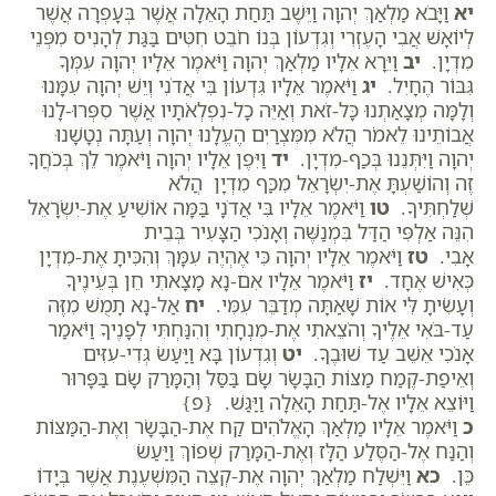
יא
וַיָּבֹא מַלְאַךְ יְהוָה וַיֵּשֶׁב תַּחַת הָאֵלָה אֲשֶׁר בְּעָפְרָה אֲשֶׁר
לְיוֹאָשׁ אֲבִי הָעֶזְרִי וְגִדְעוֹן בְּנוֹ חֹבֵט חִטִּים בַּגַּת לְהָנִיס מִפְּנֵי
מִדְיָן.
יב
וַיֵּרָא אֵלָיו מַלְאַךְ יְהוָה וַיֹּאמֶר אֵלָיו יְהוָה עִמְּךָ
גִּבּוֹר הֶחָיִל.
יג
וַיֹּאמֶר אֵלָיו גִּדְעוֹן בִּי אֲדֹנִי וְיֵשׁ יְהוָה עִמָּנוּ
וְלָמָּה מְצָאַתְנוּ כָּל-זֹאת וְאַיֵּה כָל-נִפְלְאֹתָיו אֲשֶׁר סִפְּרוּ-לָנוּ
אֲבוֹתֵינוּ לֵאמֹר הֲלֹא מִמִּצְרַיִם הֶעֱלָנוּ יְהוָה וְעַתָּה נְטָשָׁנוּ
יְהוָה וַיִּתְּנֵנוּ בְּכַף-מִדְיָן.
יד
וַיִּפֶן אֵלָיו יְהוָה וַיֹּאמֶר לֵךְ בְּכֹחֲךָ
זֶה וְהוֹשַׁעְתָּ אֶת-יִשְׂרָאֵל מִכַּף מִדְיָן הֲלֹא
שְׁלַחְתִּיךָ.
טו
וַיֹּאמֶר אֵלָיו בִּי אֲדֹנָי בַּמָּה אוֹשִׁיעַ אֶת-יִשְׂרָאֵל
הִנֵּה אַלְפִּי הַדַּל בִּמְנַשֶּׁה וְאָנֹכִי הַצָּעִיר בְּבֵית
אָבִי.
טז
וַיֹּאמֶר אֵלָיו יְהוָה כִּי אֶהְיֶה עִמָּךְ וְהִכִּיתָ אֶת-מִדְיָן
כְּאִישׁ אֶחָד.
יז
וַיֹּאמֶר אֵלָיו אִם-נָא מָצָאתִי חֵן בְּעֵינֶיךָ
וְעָשִׂיתָ לִּי אוֹת שָׁאַתָּה מְדַבֵּר עִמִּי.
יח
אַל-נָא תָמֻשׁ מִזֶּה
עַד-בֹּאִי אֵלֶיךָ וְהֹצֵאתִי אֶת-מִנְחָתִי וְהִנַּחְתִּי לְפָנֶיךָ וַיֹּאמַר
אָנֹכִי אֵשֵׁב עַד שׁוּבֶךָ.
יט
וְגִדְעוֹן בָּא וַיַּעַשׂ גְּדִי-עִזִּים
וְאֵיפַת-קֶמַח מַצּוֹת הַבָּשָׂר שָׂם בַּסַּל וְהַמָּרַק שָׂם בַּפָּרוּר
וַיּוֹצֵא אֵלָיו אֶל-תַּחַת הָאֵלָה וַיַּגַּשׁ. {פ}
כ
וַיֹּאמֶר אֵלָיו מַלְאַךְ הָאֱלֹהִים קַח אֶת-הַבָּשָׂר וְאֶת-הַמַּצּוֹת
וְהַנַּח אֶל-הַסֶּלַע הַלָּז וְאֶת-הַמָּרַק שְׁפוֹךְ וַיַּעַשׂ
כֵּן.
כא
וַיִּשְׁלַח מַלְאַךְ יְהוָה אֶת-קְצֵה הַמִּשְׁעֶנֶת אֲשֶׁר בְּיָדוֹ