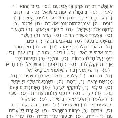
א
וַתָּשַׁר דְּבוֹרָה וּבָרָק בֶּן-אֲבִינֹעַם {ס} בַּיּוֹם הַהוּא {ר}
לֵאמֹר. {ס}
ב
בִּפְרֹעַ פְּרָעוֹת בְּיִשְׂרָאֵל {ס} בְּהִתְנַדֵּב
{ר}
עָם בָּרְכוּ יְהוָה. {ס}
ג
שִׁמְעוּ מְלָכִים הַאֲזִינוּ {ר}
רֹזְנִים {ס} אָנֹכִי לַיהוָה אָנֹכִי אָשִׁירָה {ס} אֲזַמֵּר {ר}
לַיהוָה אֱלֹהֵי יִשְׂרָאֵל. {ס}
ד
יְהוָה בְּצֵאתְךָ {ר}
מִשֵּׂעִיר
{ס} בְּצַעְדְּךָ מִשְּׂדֵה אֱדוֹם {ס} אֶרֶץ {ר}
רָעָשָׁה
גַּם-שָׁמַיִם נָטָפוּ {ס} גַּם-עָבִים נָטְפוּ {ר}
מָיִם.
{ס}
ה
הָרִים נָזְלוּ מִפְּנֵי יְהוָה {ס} זֶה {ר}
סִינַי מִפְּנֵי
יְהוָה אֱלֹהֵי יִשְׂרָאֵל. {ס}
ו
בִּימֵי שַׁמְגַּר בֶּן {ר}
עֲנָת {ס}
בִּימֵי יָעֵל חָדְלוּ אֳרָחוֹת {ס} וְהֹלְכֵי {ר}
נְתִיבוֹת יֵלְכוּ
אֳרָחוֹת עֲקַלְקַלּוֹת. {ס}
ז
חָדְלוּ פְרָזוֹן בְּיִשְׂרָאֵל {ר}
חָדֵלּוּ
{ס} עַד שַׁקַּמְתִּי דְּבוֹרָה שַׁקַּמְתִּי אֵם בְּיִשְׂרָאֵל.
{ס}
ח
יִבְחַר {ר}
אֱלֹהִים חֲדָשִׁים אָז לָחֶם שְׁעָרִים {ס}
מָגֵן אִם-יֵרָאֶה {ר}
וָרֹמַח {ס} בְּאַרְבָּעִים אֶלֶף בְּיִשְׂרָאֵל.
{ס}
ט
לִבִּי {ר}
לְחוֹקְקֵי יִשְׂרָאֵל {ס} הַמִּתְנַדְּבִים בָּעָם
בָּרְכוּ {ר}
יְהוָה. {ס}
י
רֹכְבֵי אֲתֹנוֹת צְחֹרוֹת {ס} יֹשְׁבֵי
{ר}
עַל-מִדִּין וְהֹלְכֵי עַל-דֶּרֶךְ שִׂיחוּ. {ס}
יא
מִקּוֹל
מְחַצְצִים בֵּין {ר}
מַשְׁאַבִּים {ס} שָׁם יְתַנּוּ צִדְקוֹת יְהוָה
{ס} צִדְקֹת {ר}
פִּרְזוֹנוֹ בְּיִשְׂרָאֵל {ס} אָז יָרְדוּ לַשְּׁעָרִים
עַם {ר}
יְהוָה. {ס}
יב
עוּרִי עוּרִי דְּבוֹרָה {ס} עוּרִי {ר}