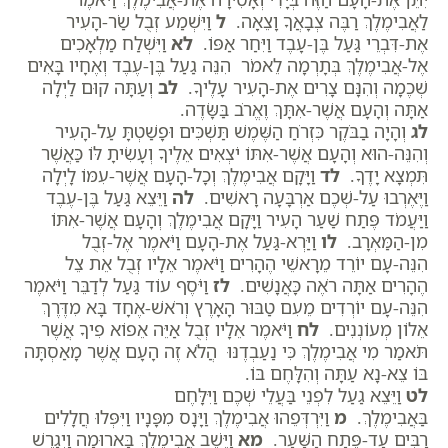
לַאֲבִימֶלֶךְ רַבֶּה צְבָאֲךָ וָצֵאָה.
ל
וַיִּשְׁמַע זְבֻל שַׂר-הָעִיר
אֶת-דִּבְרֵי גַּעַל בֶּן-עָבֶד וַיִּחַר אַפּוֹ.
לא
וַיִּשְׁלַח מַלְאָכִים
אֶל-אֲבִימֶלֶךְ בְּתָרְמָה לֵאמֹר הִנֵּה גַעַל בֶּן-עֶבֶד וְאֶחָיו בָּאִים
שְׁכֶמָה וְהִנָּם צָרִים אֶת-הָעִיר עָלֶיךָ.
לב
וְעַתָּה קוּם לַיְלָה
אַתָּה וְהָעָם אֲשֶׁר-אִתָּךְ וֶאֱרֹב בַּשָּׂדֶה.
לג
וְהָיָה בַבֹּקֶר כִּזְרֹחַ הַשֶּׁמֶשׁ תַּשְׁכִּים וּפָשַׁטְתָּ עַל-הָעִיר
וְהִנֵּה-הוּא וְהָעָם אֲשֶׁר-אִתּוֹ יֹצְאִים אֵלֶיךָ וְעָשִׂיתָ לּוֹ כַּאֲשֶׁר
תִּמְצָא יָדֶךָ.
לד
וַיָּקָם אֲבִימֶלֶךְ וְכָל-הָעָם אֲשֶׁר-עִמּוֹ לָיְלָה
וַיֶּאֶרְבוּ עַל-שְׁכֶם אַרְבָּעָה רָאשִׁים.
לה
וַיֵּצֵא גַּעַל בֶּן-עֶבֶד
וַיַּעֲמֹד פֶּתַח שַׁעַר הָעִיר וַיָּקָם אֲבִימֶלֶךְ וְהָעָם אֲשֶׁר-אִתּוֹ
מִן-הַמַּאְרָב.
לו
וַיַּרְא-גַּעַל אֶת-הָעָם וַיֹּאמֶר אֶל-זְבֻל
הִנֵּה-עָם יוֹרֵד מֵרָאשֵׁי הֶהָרִים וַיֹּאמֶר אֵלָיו זְבֻל אֵת צֵל
הֶהָרִים אַתָּה רֹאֶה כָּאֲנָשִׁים.
לז
וַיֹּסֶף עוֹד גַּעַל לְדַבֵּר וַיֹּאמֶר
הִנֵּה-עָם יוֹרְדִים מֵעִם טַבּוּר הָאָרֶץ וְרֹאשׁ-אֶחָד בָּא מִדֶּרֶךְ
אֵלוֹן מְעוֹנְנִים.
לח
וַיֹּאמֶר אֵלָיו זְבֻל אַיֵּה אֵפוֹא פִיךָ אֲשֶׁר
תֹּאמַר מִי אֲבִימֶלֶךְ כִּי נַעַבְדֶנּוּ הֲלֹא זֶה הָעָם אֲשֶׁר מָאַסְתָּה
בּוֹ צֵא-נָא עַתָּה וְהִלָּחֶם בּוֹ.
לט
וַיֵּצֵא גַעַל לִפְנֵי בַּעֲלֵי שְׁכֶם וַיִּלָּחֶם
בַּאֲבִימֶלֶךְ.
מ
וַיִּרְדְּפֵהוּ אֲבִימֶלֶךְ וַיָּנָס מִפָּנָיו וַיִּפְּלוּ חֲלָלִים
רַבִּים עַד-פֶּתַח הַשָּׁעַר.
מא
וַיֵּשֶׁב אֲבִימֶלֶךְ בָּארוּמָה וַיְגָרֶשׁ