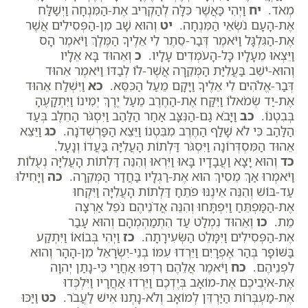
מְאֹד.
יח
וַיְהִי כַּאֲשֶׁר כִּלָּה לְהַקְרִיב אֶת-הַמִּנְחָה וַיְשַׁלַּח
אֶת-הָעָם נֹשְׂאֵי הַמִּנְחָה.
יט
וְהוּא שָׁב מִן-הַפְּסִילִים אֲשֶׁר
אֶת-הַגִּלְגָּל וַיֹּאמֶר דְּבַר-סֵתֶר לִי אֵלֶיךָ הַמֶּלֶךְ וַיֹּאמֶר הָס
וַיֵּצְאוּ מֵעָלָיו כָּל-הָעֹמְדִים עָלָיו.
כ
וְאֵהוּד בָּא אֵלָיו
וְהוּא-יֹשֵׁב בַּעֲלִיַּת הַמְּקֵרָה אֲשֶׁר-לוֹ לְבַדּוֹ וַיֹּאמֶר אֵהוּד
דְּבַר-אֱלֹהִים לִי אֵלֶיךָ וַיָּקָם מֵעַל הַכִּסֵּא.
כא
וַיִּשְׁלַח אֵהוּד
אֶת-יַד שְׂמֹאלוֹ וַיִּקַּח אֶת-הַחֶרֶב מֵעַל יֶרֶךְ יְמִינוֹ וַיִּתְקָעֶהָ
בְּבִטְנוֹ.
כב
וַיָּבֹא גַם-הַנִּצָּב אַחַר הַלַּהַב וַיִּסְגֹּר הַחֵלֶב בְּעַד
הַלַּהַב כִּי לֹא שָׁלַף הַחֶרֶב מִבִּטְנוֹ וַיֵּצֵא הַפַּרְשְׁדֹנָה.
כג
וַיֵּצֵא
אֵהוּד הַמִּסְדְּרוֹנָה וַיִּסְגֹּר דַּלְתוֹת הָעֲלִיָּה בַּעֲדוֹ וְנָעָל.
כד
וְהוּא יָצָא וַעֲבָדָיו בָּאוּ וַיִּרְאוּ וְהִנֵּה דַּלְתוֹת הָעֲלִיָּה נְעֻלוֹת
וַיֹּאמְרוּ אַךְ מֵסִיךְ הוּא אֶת-רַגְלָיו בַּחֲדַר הַמְּקֵרָה.
כה
וַיָּחִילוּ
עַד-בּוֹשׁ וְהִנֵּה אֵינֶנּוּ פֹתֵחַ דַּלְתוֹת הָעֲלִיָּה וַיִּקְחוּ
אֶת-הַמַּפְתֵּחַ וַיִּפְתָּחוּ וְהִנֵּה אֲדֹנֵיהֶם נֹפֵל אַרְצָה
מֵת.
כו
וְאֵהוּד נִמְלַט עַד הִתְמַהְמְהָם וְהוּא עָבַר
אֶת-הַפְּסִילִים וַיִּמָּלֵט הַשְּׂעִירָתָה.
כז
וַיְהִי בְּבוֹאוֹ וַיִּתְקַע
בַּשּׁוֹפָר בְּהַר אֶפְרָיִם וַיֵּרְדוּ עִמּוֹ בְנֵי-יִשְׂרָאֵל מִן-הָהָר וְהוּא
לִפְנֵיהֶם.
כח
וַיֹּאמֶר אֲלֵהֶם רִדְפוּ אַחֲרַי כִּי-נָתַן יְהוָה
אֶת-אֹיְבֵיכֶם אֶת-מוֹאָב בְּיֶדְכֶם וַיֵּרְדוּ אַחֲרָיו וַיִּלְכְּדוּ
אֶת-מַעְבְּרוֹת הַיַּרְדֵּן לְמוֹאָב וְלֹא-נָתְנוּ אִישׁ לַעֲבֹר.
כט
וַיַּכּוּ