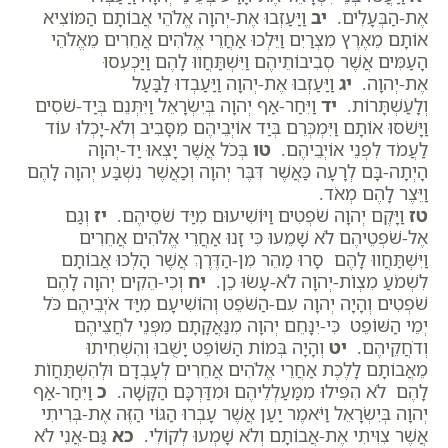
אֶת-הַבְּעָלִים.
יב
וַיַּעַזְבוּ אֶת-יְהוָה אֱלֹהֵי אֲבוֹתָם הַמּוֹצִיא
אוֹתָם מֵאֶרֶץ מִצְרַיִם וַיֵּלְכוּ אַחֲרֵי אֱלֹהִים אֲחֵרִים מֵאֱלֹהֵי
הָעַמִּים אֲשֶׁר סְבִיבוֹתֵיהֶם וַיִּשְׁתַּחֲווּ לָהֶם וַיַּכְעִסוּ
אֶת-יְהוָה.
יג
וַיַּעַזְבוּ אֶת-יְהוָה וַיַּעַבְדוּ לַבַּעַל
וְלָעַשְׁתָּרוֹת.
יד
וַיִּחַר-אַף יְהוָה בְּיִשְׂרָאֵל וַיִּתְּנֵם בְּיַד-שֹׁסִים
וַיָּשֹׁסּוּ אוֹתָם וַיִּמְכְּרֵם בְּיַד אוֹיְבֵיהֶם מִסָּבִיב וְלֹא-יָכְלוּ עוֹד
לַעֲמֹד לִפְנֵי אוֹיְבֵיהֶם.
טו
בְּכֹל אֲשֶׁר יָצְאוּ יַד-יְהוָה
הָיְתָה-בָּם לְרָעָה כַּאֲשֶׁר דִּבֶּר יְהוָה וְכַאֲשֶׁר נִשְׁבַּע יְהוָה לָהֶם
וַיֵּצֶר לָהֶם מְאֹד.
טז
וַיָּקֶם יְהוָה שֹׁפְטִים וַיּוֹשִׁיעוּם מִיַּד שֹׁסֵיהֶם.
יז
וְגַם
אֶל-שֹׁפְטֵיהֶם לֹא שָׁמֵעוּ כִּי זָנוּ אַחֲרֵי אֱלֹהִים אֲחֵרִים
וַיִּשְׁתַּחֲווּ לָהֶם סָרוּ מַהֵר מִן-הַדֶּרֶךְ אֲשֶׁר הָלְכוּ אֲבוֹתָם
לִשְׁמֹעַ מִצְו‍ֹת-יְהוָה לֹא-עָשׂוּ כֵן.
יח
וְכִי-הֵקִים יְהוָה לָהֶם
שֹׁפְטִים וְהָיָה יְהוָה עִם-הַשֹּׁפֵט וְהוֹשִׁיעָם מִיַּד אֹיְבֵיהֶם כֹּל
יְמֵי הַשּׁוֹפֵט כִּי-יִנָּחֵם יְהוָה מִנַּאֲקָתָם מִפְּנֵי לֹחֲצֵיהֶם
וְדֹחֲקֵיהֶם.
יט
וְהָיָה בְּמוֹת הַשּׁוֹפֵט יָשֻׁבוּ וְהִשְׁחִיתוּ
מֵאֲבוֹתָם לָלֶכֶת אַחֲרֵי אֱלֹהִים אֲחֵרִים לְעָבְדָם וּלְהִשְׁתַּחֲו‍ֹת
לָהֶם לֹא הִפִּילוּ מִמַּעַלְלֵיהֶם וּמִדַּרְכָּם הַקָּשָׁה.
כ
וַיִּחַר-אַף
יְהוָה בְּיִשְׂרָאֵל וַיֹּאמֶר יַעַן אֲשֶׁר עָבְרוּ הַגּוֹי הַזֶּה אֶת-בְּרִיתִי
אֲשֶׁר צִוִּיתִי אֶת-אֲבוֹתָם וְלֹא שָׁמְעוּ לְקוֹלִי.
כא
גַּם-אֲנִי לֹא