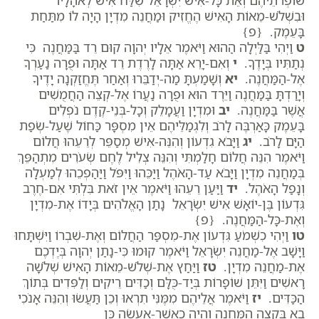
וּבִשְׁלֹשׁ-מֵאוֹת הָאִישׁ הֶחֱזִיק וּמַחֲנֵה מִדְיָן הָיָה לוֹ מִתַּחַת
בָּעֵמֶק. {פ}
ט
וַיְהִי בַּלַּיְלָה הַהוּא וַיֹּאמֶר אֵלָיו יְהוָה קוּם רֵד בַּמַּחֲנֶה כִּי
נְתַתִּיו בְּיָדֶךָ.
י
וְאִם-יָרֵא אַתָּה לָרֶדֶת רֵד אַתָּה וּפֻרָה נַעַרְךָ
אֶל-הַמַּחֲנֶה.
יא
וְשָׁמַעְתָּ מַה-יְדַבֵּרוּ וְאַחַר תֶּחֱזַקְנָה יָדֶיךָ
וְיָרַדְתָּ בַּמַּחֲנֶה וַיֵּרֶד הוּא וּפֻרָה נַעֲרוֹ אֶל-קְצֵה הַחֲמֻשִׁים
אֲשֶׁר בַּמַּחֲנֶה.
יב
וּמִדְיָן וַעֲמָלֵק וְכָל-בְּנֵי-קֶדֶם נֹפְלִים
בָּעֵמֶק כָּאַרְבֶּה לָרֹב וְלִגְמַלֵּיהֶם אֵין מִסְפָּר כַּחוֹל שֶׁעַל-שְׂפַת
הַיָּם לָרֹב.
יג
וַיָּבֹא גִדְעוֹן וְהִנֵּה-אִישׁ מְסַפֵּר לְרֵעֵהוּ חֲלוֹם
וַיֹּאמֶר הִנֵּה חֲלוֹם חָלַמְתִּי וְהִנֵּה צְלִיל לֶחֶם שְׂעֹרִים מִתְהַפֵּךְ
בְּמַחֲנֵה מִדְיָן וַיָּבֹא עַד-הָאֹהֶל וַיַּכֵּהוּ וַיִּפֹּל וַיַּהַפְכֵהוּ לְמַעְלָה
וְנָפַל הָאֹהֶל.
יד
וַיַּעַן רֵעֵהוּ וַיֹּאמֶר אֵין זֹאת בִּלְתִּי אִם-חֶרֶב
גִּדְעוֹן בֶּן-יוֹאָשׁ אִישׁ יִשְׂרָאֵל נָתַן הָאֱלֹהִים בְּיָדוֹ אֶת-מִדְיָן
וְאֶת-כָּל-הַמַּחֲנֶה. {פ}
טו
וַיְהִי כִשְׁמֹעַ גִּדְעוֹן אֶת-מִסְפַּר הַחֲלוֹם וְאֶת-שִׁבְרוֹ וַיִּשְׁתָּחוּ
וַיָּשָׁב אֶל-מַחֲנֵה יִשְׂרָאֵל וַיֹּאמֶר קוּמוּ כִּי-נָתַן יְהוָה בְּיֶדְכֶם
אֶת-מַחֲנֵה מִדְיָן.
טז
וַיַּחַץ אֶת-שְׁלֹשׁ-מֵאוֹת הָאִישׁ שְׁלֹשָׁה
רָאשִׁים וַיִּתֵּן שׁוֹפָרוֹת בְּיַד-כֻּלָּם וְכַדִּים רֵיקִים וְלַפִּדִים בְּתוֹךְ
הַכַּדִּים.
יז
וַיֹּאמֶר אֲלֵיהֶם מִמֶּנִּי תִרְאוּ וְכֵן תַּעֲשׂוּ וְהִנֵּה אָנֹכִי
בָא בִּקְצֵה הַמַּחֲנֶה וְהָיָה כַאֲשֶׁר-אֶעֱשֶׂה כֵּן