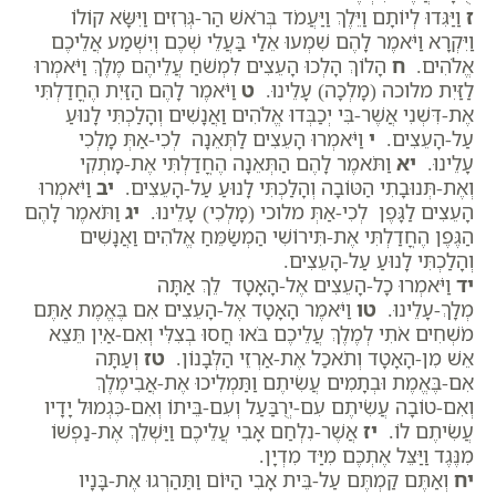
ז
וַיַּגִּדוּ לְיוֹתָם וַיֵּלֶךְ וַיַּעֲמֹד בְּרֹאשׁ הַר-גְּרִזִים וַיִּשָּׂא קוֹלוֹ
וַיִּקְרָא וַיֹּאמֶר לָהֶם שִׁמְעוּ אֵלַי בַּעֲלֵי שְׁכֶם וְיִשְׁמַע אֲלֵיכֶם
אֱלֹהִים.
ח
הָלוֹךְ הָלְכוּ הָעֵצִים לִמְשֹׁחַ עֲלֵיהֶם מֶלֶךְ וַיֹּאמְרוּ
לַזַּיִת מלוכה (מָלְכָה) עָלֵינוּ.
ט
וַיֹּאמֶר לָהֶם הַזַּיִת הֶחֳדַלְתִּי
אֶת-דִּשְׁנִי אֲשֶׁר-בִּי יְכַבְּדוּ אֱלֹהִים וַאֲנָשִׁים וְהָלַכְתִּי לָנוּעַ
עַל-הָעֵצִים.
י
וַיֹּאמְרוּ הָעֵצִים לַתְּאֵנָה לְכִי-אַתְּ מָלְכִי
עָלֵינוּ.
יא
וַתֹּאמֶר לָהֶם הַתְּאֵנָה הֶחֳדַלְתִּי אֶת-מָתְקִי
וְאֶת-תְּנוּבָתִי הַטּוֹבָה וְהָלַכְתִּי לָנוּעַ עַל-הָעֵצִים.
יב
וַיֹּאמְרוּ
הָעֵצִים לַגָּפֶן לְכִי-אַתְּ מלוכי (מָלְכִי) עָלֵינוּ.
יג
וַתֹּאמֶר לָהֶם
הַגֶּפֶן הֶחֳדַלְתִּי אֶת-תִּירוֹשִׁי הַמְשַׂמֵּחַ אֱלֹהִים וַאֲנָשִׁים
וְהָלַכְתִּי לָנוּעַ עַל-הָעֵצִים.
יד
וַיֹּאמְרוּ כָל-הָעֵצִים אֶל-הָאָטָד לֵךְ אַתָּה
מְלָךְ-עָלֵינוּ.
טו
וַיֹּאמֶר הָאָטָד אֶל-הָעֵצִים אִם בֶּאֱמֶת אַתֶּם
מֹשְׁחִים אֹתִי לְמֶלֶךְ עֲלֵיכֶם בֹּאוּ חֲסוּ בְצִלִּי וְאִם-אַיִן תֵּצֵא
אֵשׁ מִן-הָאָטָד וְתֹאכַל אֶת-אַרְזֵי הַלְּבָנוֹן.
טז
וְעַתָּה
אִם-בֶּאֱמֶת וּבְתָמִים עֲשִׂיתֶם וַתַּמְלִיכוּ אֶת-אֲבִימֶלֶךְ
וְאִם-טוֹבָה עֲשִׂיתֶם עִם-יְרֻבַּעַל וְעִם-בֵּיתוֹ וְאִם-כִּגְמוּל יָדָיו
עֲשִׂיתֶם לוֹ.
יז
אֲשֶׁר-נִלְחַם אָבִי עֲלֵיכֶם וַיַּשְׁלֵךְ אֶת-נַפְשׁוֹ
מִנֶּגֶד וַיַּצֵּל אֶתְכֶם מִיַּד מִדְיָן.
יח
וְאַתֶּם קַמְתֶּם עַל-בֵּית אָבִי הַיּוֹם וַתַּהַרְגוּ אֶת-בָּנָיו