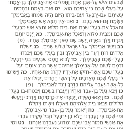
שִׁבְעִים אִישׁ עַל-אֶבֶן אֶחָת וַתַּמְלִיכוּ אֶת-אֲבִימֶלֶךְ בֶּן-אֲמָתוֹ
עַל-בַּעֲלֵי שְׁכֶם כִּי אֲחִיכֶם הוּא.
יט
וְאִם-בֶּאֱמֶת וּבְתָמִים
עֲשִׂיתֶם עִם-יְרֻבַּעַל וְעִם-בֵּיתוֹ הַיּוֹם הַזֶּה שִׂמְחוּ בַּאֲבִימֶלֶךְ
וְיִשְׂמַח גַּם-הוּא בָּכֶם.
כ
וְאִם-אַיִן תֵּצֵא אֵשׁ מֵאֲבִימֶלֶךְ
וְתֹאכַל אֶת-בַּעֲלֵי שְׁכֶם וְאֶת-בֵּית מִלּוֹא וְתֵצֵא אֵשׁ מִבַּעֲלֵי
שְׁכֶם וּמִבֵּית מִלּוֹא וְתֹאכַל אֶת-אֲבִימֶלֶךְ.
כא
וַיָּנָס יוֹתָם
וַיִּבְרַח וַיֵּלֶךְ בְּאֵרָה וַיֵּשֶׁב שָׁם מִפְּנֵי אֲבִימֶלֶךְ אָחִיו. {פ}
כב
וַיָּשַׂר אֲבִימֶלֶךְ עַל-יִשְׂרָאֵל שָׁלֹשׁ שָׁנִים.
כג
וַיִּשְׁלַח
אֱלֹהִים רוּחַ רָעָה בֵּין אֲבִימֶלֶךְ וּבֵין בַּעֲלֵי שְׁכֶם וַיִּבְגְּדוּ
בַעֲלֵי-שְׁכֶם בַּאֲבִימֶלֶךְ.
כד
לָבוֹא חֲמַס שִׁבְעִים בְּנֵי-יְרֻבָּעַל
וְדָמָם לָשׂוּם עַל-אֲבִימֶלֶךְ אֲחִיהֶם אֲשֶׁר הָרַג אוֹתָם וְעַל
בַּעֲלֵי שְׁכֶם אֲשֶׁר-חִזְּקוּ אֶת-יָדָיו לַהֲרֹג אֶת-אֶחָיו.
כה
וַיָּשִׂימוּ
לוֹ בַעֲלֵי שְׁכֶם מְאָרְבִים עַל רָאשֵׁי הֶהָרִים וַיִּגְזְלוּ אֵת
כָּל-אֲשֶׁר-יַעֲבֹר עֲלֵיהֶם בַּדָּרֶךְ וַיֻּגַּד לַאֲבִימֶלֶךְ. {פ}
כו
וַיָּבֹא גַּעַל בֶּן-עֶבֶד וְאֶחָיו וַיַּעַבְרוּ בִּשְׁכֶם וַיִּבְטְחוּ-בוֹ בַּעֲלֵי
שְׁכֶם.
כז
וַיֵּצְאוּ הַשָּׂדֶה וַיִּבְצְרוּ אֶת-כַּרְמֵיהֶם וַיִּדְרְכוּ וַיַּעֲשׂוּ
הִלּוּלִים וַיָּבֹאוּ בֵּית אֱלֹהֵיהֶם וַיֹּאכְלוּ וַיִּשְׁתּוּ וַיְקַלְלוּ
אֶת-אֲבִימֶלֶךְ.
כח
וַיֹּאמֶר גַּעַל בֶּן-עֶבֶד מִי-אֲבִימֶלֶךְ
וּמִי-שְׁכֶם כִּי נַעַבְדֶנּוּ הֲלֹא בֶן-יְרֻבַּעַל וּזְבֻל פְּקִידוֹ עִבְדוּ
אֶת-אַנְשֵׁי חֲמוֹר אֲבִי שְׁכֶם וּמַדּוּעַ נַעַבְדֶנּוּ אֲנָחְנוּ.
כט
וּמִי
יִתֵּן אֶת-הָעָם הַזֶּה בְּיָדִי וְאָסִירָה אֶת-אֲבִימֶלֶךְ וַיֹּאמֶר