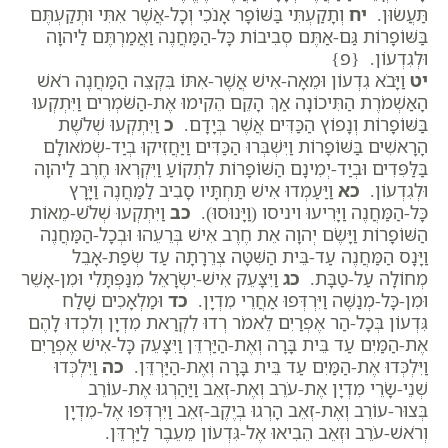
תַּעֲשׂוּן.
יח
וְתָקַעְתִּי בַּשּׁוֹפָר אָנֹכִי וְכָל-אֲשֶׁר אִתִּי וּתְקַעְתֶּם
בַּשּׁוֹפָרוֹת גַּם-אַתֶּם סְבִיבוֹת כָּל-הַמַּחֲנֶה וַאֲמַרְתֶּם לַיהוָה
וּלְגִדְעוֹן. {פ}
יט
וַיָּבֹא גִדְעוֹן וּמֵאָה-אִישׁ אֲשֶׁר-אִתּוֹ בִּקְצֵה הַמַּחֲנֶה רֹאשׁ
הָאַשְׁמֹרֶת הַתִּיכוֹנָה אַךְ הָקֵם הֵקִימוּ אֶת-הַשֹּׁמְרִים וַיִּתְקְעוּ
בַּשּׁוֹפָרוֹת וְנָפוֹץ הַכַּדִּים אֲשֶׁר בְּיָדָם.
כ
וַיִּתְקְעוּ שְׁלֹשֶׁת
הָרָאשִׁים בַּשּׁוֹפָרוֹת וַיִּשְׁבְּרוּ הַכַּדִּים וַיַּחֲזִיקוּ בְיַד-שְׂמֹאולָם
בַּלַּפִּדִים וּבְיַד-יְמִינָם הַשּׁוֹפָרוֹת לִתְקוֹעַ וַיִּקְרְאוּ חֶרֶב לַיהוָה
וּלְגִדְעוֹן.
כא
וַיַּעַמְדוּ אִישׁ תַּחְתָּיו סָבִיב לַמַּחֲנֶה וַיָּרָץ
כָּל-הַמַּחֲנֶה וַיָּרִיעוּ ויניסו (וַיָּנוּסוּ).
כב
וַיִּתְקְעוּ שְׁלֹשׁ-מֵאוֹת
הַשּׁוֹפָרוֹת וַיָּשֶׂם יְהוָה אֵת חֶרֶב אִישׁ בְּרֵעֵהוּ וּבְכָל-הַמַּחֲנֶה
וַיָּנָס הַמַּחֲנֶה עַד-בֵּית הַשִּׁטָּה צְרֵרָתָה עַד שְׂפַת-אָבֵל
מְחוֹלָה עַל-טַבָּת.
כג
וַיִּצָּעֵק אִישׁ-יִשְׂרָאֵל מִנַּפְתָּלִי וּמִן-אָשֵׁר
וּמִן-כָּל-מְנַשֶּׁה וַיִּרְדְּפוּ אַחֲרֵי מִדְיָן.
כד
וּמַלְאָכִים שָׁלַח
גִּדְעוֹן בְּכָל-הַר אֶפְרַיִם לֵאמֹר רְדוּ לִקְרַאת מִדְיָן וְלִכְדוּ לָהֶם
אֶת-הַמַּיִם עַד בֵּית בָּרָה וְאֶת-הַיַּרְדֵּן וַיִּצָּעֵק כָּל-אִישׁ אֶפְרַיִם
וַיִּלְכְּדוּ אֶת-הַמַּיִם עַד בֵּית בָּרָה וְאֶת-הַיַּרְדֵּן.
כה
וַיִּלְכְּדוּ
שְׁנֵי-שָׂרֵי מִדְיָן אֶת-עֹרֵב וְאֶת-זְאֵב וַיַּהַרְגוּ אֶת-עוֹרֵב
בְּצוּר-עוֹרֵב וְאֶת-זְאֵב הָרְגוּ בְיֶקֶב-זְאֵב וַיִּרְדְּפוּ אֶל-מִדְיָן
וְרֹאשׁ-עֹרֵב וּזְאֵב הֵבִיאוּ אֶל-גִּדְעוֹן מֵעֵבֶר לַיַּרְדֵּן.