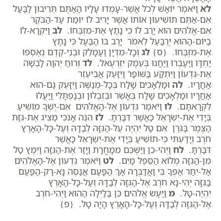
לא
וַיֹּאמֶר יוֹאָשׁ לְכֹל אֲשֶׁר-עָמְדוּ עָלָיו הַאַתֶּם תְּרִיבוּן לַבַּעַל
אִם-אַתֶּם תּוֹשִׁיעוּן אוֹתוֹ אֲשֶׁר יָרִיב לוֹ יוּמַת עַד-הַבֹּקֶר
אִם-אֱלֹהִים הוּא יָרֶב לוֹ כִּי נָתַץ אֶת-מִזְבְּחוֹ.
לב
וַיִּקְרָא-לוֹ
בַיּוֹם-הַהוּא יְרֻבַּעַל לֵאמֹר יָרֶב בּוֹ הַבַּעַל כִּי נָתַץ
אֶת-מִזְבְּחוֹ. {ס}
לג
וְכָל-מִדְיָן וַעֲמָלֵק וּבְנֵי-קֶדֶם נֶאֶסְפוּ
יַחְדָּו וַיַּעַבְרוּ וַיַּחֲנוּ בְּעֵמֶק יִזְרְעֶאל.
לד
וְרוּחַ יְהוָה לָבְשָׁה
אֶת-גִּדְעוֹן וַיִּתְקַע בַּשּׁוֹפָר וַיִּזָּעֵק אֲבִיעֶזֶר
אַחֲרָיו.
לה
וּמַלְאָכִים שָׁלַח בְּכָל-מְנַשֶּׁה וַיִּזָּעֵק גַּם-הוּא
אַחֲרָיו וּמַלְאָכִים שָׁלַח בְּאָשֵׁר וּבִזְבֻלוּן וּבְנַפְתָּלִי וַיַּעֲלוּ
לִקְרָאתָם.
לו
וַיֹּאמֶר גִּדְעוֹן אֶל-הָאֱלֹהִים אִם-יֶשְׁךָ מוֹשִׁיעַ
בְּיָדִי אֶת-יִשְׂרָאֵל כַּאֲשֶׁר דִּבַּרְתָּ.
לז
הִנֵּה אָנֹכִי מַצִּיג אֶת-גִּזַּת
הַצֶּמֶר בַּגֹּרֶן אִם טַל יִהְיֶה עַל-הַגִּזָּה לְבַדָּהּ וְעַל-כָּל-הָאָרֶץ
חֹרֶב וְיָדַעְתִּי כִּי-תוֹשִׁיעַ בְּיָדִי אֶת-יִשְׂרָאֵל כַּאֲשֶׁר
דִּבַּרְתָּ.
לח
וַיְהִי-כֵן וַיַּשְׁכֵּם מִמָּחֳרָת וַיָּזַר אֶת-הַגִּזָּה וַיִּמֶץ טַל
מִן-הַגִּזָּה מְלוֹא הַסֵּפֶל מָיִם.
לט
וַיֹּאמֶר גִּדְעוֹן אֶל-הָאֱלֹהִים
אַל-יִחַר אַפְּךָ בִּי וַאֲדַבְּרָה אַךְ הַפָּעַם אֲנַסֶּה נָּא-רַק-הַפַּעַם
בַּגִּזָּה יְהִי-נָא חֹרֶב אֶל-הַגִּזָּה לְבַדָּהּ וְעַל-כָּל-הָאָרֶץ
יִהְיֶה-טָּל.
מ
וַיַּעַשׂ אֱלֹהִים כֵּן בַּלַּיְלָה הַהוּא וַיְהִי-חֹרֶב
אֶל-הַגִּזָּה לְבַדָּהּ וְעַל-כָּל-הָאָרֶץ הָיָה טָל. {פ}