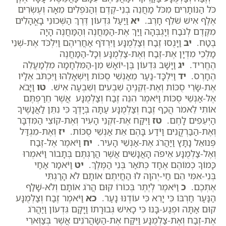
כֹּל הַנּוֹתָרִים מִכֹּל מַחֲנֵה בְנֵי-קֶדֶם וְהַנֹּפְלִים מֵאָה וְעֶשְׂרִים
אֶלֶף אִישׁ שֹׁלֵף חָרֶב.
יא
וַיַּעַל גִּדְעוֹן דֶּרֶךְ הַשְּׁכוּנֵי בָאֳהָלִים
מִקֶּדֶם לְנֹבַח וְיָגְבְּהָה וַיַּךְ אֶת-הַמַּחֲנֶה וְהַמַּחֲנֶה הָיָה
בֶטַח.
יב
וַיָּנֻסוּ זֶבַח וְצַלְמֻנָּע וַיִּרְדֹּף אַחֲרֵיהֶם וַיִּלְכֹּד אֶת-שְׁנֵי
מַלְכֵי מִדְיָן אֶת-זֶבַח וְאֶת-צַלְמֻנָּע וְכָל-הַמַּחֲנֶה
הֶחֱרִיד.
יג
וַיָּשָׁב גִּדְעוֹן בֶּן-יוֹאָשׁ מִן-הַמִּלְחָמָה מִלְמַעֲלֵה
הֶחָרֶס.
יד
וַיִּלְכָּד-נַעַר מֵאַנְשֵׁי סֻכּוֹת וַיִּשְׁאָלֵהוּ וַיִּכְתֹּב אֵלָיו
אֶת-שָׂרֵי סֻכּוֹת וְאֶת-זְקֵנֶיהָ שִׁבְעִים וְשִׁבְעָה אִישׁ.
טו
וַיָּבֹא
אֶל-אַנְשֵׁי סֻכּוֹת וַיֹּאמֶר הִנֵּה זֶבַח וְצַלְמֻנָּע אֲשֶׁר חֵרַפְתֶּם
אוֹתִי לֵאמֹר הֲכַף זֶבַח וְצַלְמֻנָּע עַתָּה בְּיָדֶךָ כִּי נִתֵּן לַאֲנָשֶׁיךָ
הַיְּעֵפִים לָחֶם.
טז
וַיִּקַּח אֶת-זִקְנֵי הָעִיר וְאֶת-קוֹצֵי הַמִּדְבָּר
וְאֶת-הַבַּרְקֳנִים וַיֹּדַע בָּהֶם אֵת אַנְשֵׁי סֻכּוֹת.
יז
וְאֶת-מִגְדַּל
פְּנוּאֵל נָתָץ וַיַּהֲרֹג אֶת-אַנְשֵׁי הָעִיר.
יח
וַיֹּאמֶר אֶל-זֶבַח
וְאֶל-צַלְמֻנָּע אֵיפֹה הָאֲנָשִׁים אֲשֶׁר הֲרַגְתֶּם בְּתָבוֹר וַיֹּאמְרוּ
כָּמוֹךָ כְמוֹהֶם אֶחָד כְּתֹאַר בְּנֵי הַמֶּלֶךְ.
יט
וַיֹּאמַר אַחַי
בְּנֵי-אִמִּי הֵם חַי-יְהוָה לוּ הַחֲיִתֶם אוֹתָם לֹא הָרַגְתִּי
אֶתְכֶם.
כ
וַיֹּאמֶר לְיֶתֶר בְּכוֹרוֹ קוּם הֲרֹג אוֹתָם וְלֹא-שָׁלַף
הַנַּעַר חַרְבּוֹ כִּי יָרֵא כִּי עוֹדֶנּוּ נָעַר.
כא
וַיֹּאמֶר זֶבַח וְצַלְמֻנָּע
קוּם אַתָּה וּפְגַע-בָּנוּ כִּי כָאִישׁ גְּבוּרָתוֹ וַיָּקָם גִּדְעוֹן וַיַּהֲרֹג
אֶת-זֶבַח וְאֶת-צַלְמֻנָּע וַיִּקַּח אֶת-הַשַּׂהֲרֹנִים אֲשֶׁר בְּצַוְּארֵי