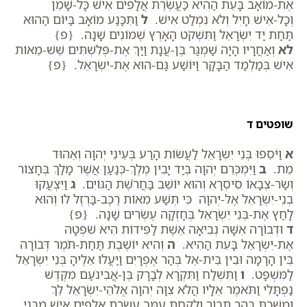
אֶת-מוֹאָב בָּעֵת הַהִיא כַּעֲשֶׂרֶת אֲלָפִים אִישׁ כָּל-שָׁמֵן
וְכָל-אִישׁ חָיִל וְלֹא נִמְלַט אִישׁ.
ל
וַתִּכָּנַע מוֹאָב בַּיּוֹם הַהוּא
תַּחַת יַד יִשְׂרָאֵל וַתִּשְׁקֹט הָאָרֶץ שְׁמוֹנִים שָׁנָה. {פ}
לא
וְאַחֲרָיו הָיָה שַׁמְגַּר בֶּן-עֲנָת וַיַּךְ אֶת-פְּלִשְׁתִּים שֵׁשׁ-מֵאוֹת
אִישׁ בְּמַלְמַד הַבָּקָר וַיּוֹשַׁע גַּם-הוּא אֶת-יִשְׂרָאֵל. {פ}
שופטים ד
א
וַיֹּסִפוּ בְּנֵי יִשְׂרָאֵל לַעֲשׂוֹת הָרַע בְּעֵינֵי יְהוָה וְאֵהוּד
מֵת.
ב
וַיִּמְכְּרֵם יְהוָה בְּיַד יָבִין מֶלֶךְ-כְּנַעַן אֲשֶׁר מָלַךְ בְּחָצוֹר
וְשַׂר-צְבָאוֹ סִיסְרָא וְהוּא יוֹשֵׁב בַּחֲרֹשֶׁת הַגּוֹיִם.
ג
וַיִּצְעֲקוּ
בְנֵי-יִשְׂרָאֵל אֶל-יְהוָה כִּי תְּשַׁע מֵאוֹת רֶכֶב-בַּרְזֶל לוֹ וְהוּא
לָחַץ אֶת-בְּנֵי יִשְׂרָאֵל בְּחָזְקָה עֶשְׂרִים שָׁנָה. {פ}
ד
וּדְבוֹרָה אִשָּׁה נְבִיאָה אֵשֶׁת לַפִּידוֹת הִיא שֹׁפְטָה
אֶת-יִשְׂרָאֵל בָּעֵת הַהִיא.
ה
וְהִיא יוֹשֶׁבֶת תַּחַת-תֹּמֶר דְּבוֹרָה
בֵּין הָרָמָה וּבֵין בֵּית-אֵל בְּהַר אֶפְרָיִם וַיַּעֲלוּ אֵלֶיהָ בְּנֵי יִשְׂרָאֵל
לַמִּשְׁפָּט.
ו
וַתִּשְׁלַח וַתִּקְרָא לְבָרָק בֶּן-אֲבִינֹעַם מִקֶּדֶשׁ
נַפְתָּלִי וַתֹּאמֶר אֵלָיו הֲלֹא צִוָּה יְהוָה אֱלֹהֵי-יִשְׂרָאֵל לֵךְ
וּמָשַׁכְתָּ בְּהַר תָּבוֹר וְלָקַחְתָּ עִמְּךָ עֲשֶׂרֶת אֲלָפִים אִישׁ מִבְּנֵי