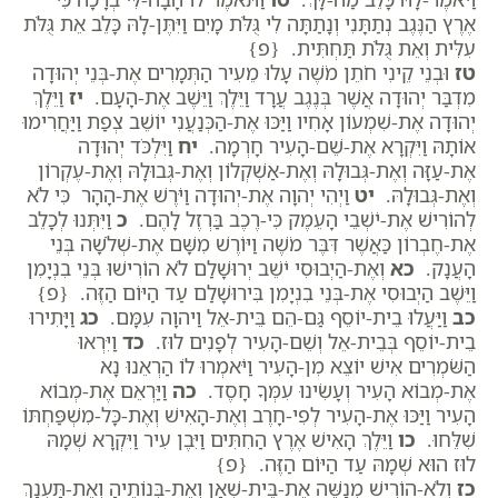
אֶרֶץ הַנֶּגֶב נְתַתָּנִי וְנָתַתָּה לִי גֻּלֹּת מָיִם וַיִּתֶּן-לָהּ כָּלֵב אֵת גֻּלֹּת
עִלִּית וְאֵת גֻּלֹּת תַּחְתִּית. {פ}
טז
וּבְנֵי קֵינִי חֹתֵן מֹשֶׁה עָלוּ מֵעִיר הַתְּמָרִים אֶת-בְּנֵי יְהוּדָה
מִדְבַּר יְהוּדָה אֲשֶׁר בְּנֶגֶב עֲרָד וַיֵּלֶךְ וַיֵּשֶׁב אֶת-הָעָם.
יז
וַיֵּלֶךְ
יְהוּדָה אֶת-שִׁמְעוֹן אָחִיו וַיַּכּוּ אֶת-הַכְּנַעֲנִי יוֹשֵׁב צְפַת וַיַּחֲרִימוּ
אוֹתָהּ וַיִּקְרָא אֶת-שֵׁם-הָעִיר חָרְמָה.
יח
וַיִּלְכֹּד יְהוּדָה
אֶת-עַזָּה וְאֶת-גְּבוּלָהּ וְאֶת-אַשְׁקְלוֹן וְאֶת-גְּבוּלָהּ וְאֶת-עֶקְרוֹן
וְאֶת-גְּבוּלָהּ.
יט
וַיְהִי יְהוָה אֶת-יְהוּדָה וַיֹּרֶשׁ אֶת-הָהָר כִּי לֹא
לְהוֹרִישׁ אֶת-יֹשְׁבֵי הָעֵמֶק כִּי-רֶכֶב בַּרְזֶל לָהֶם.
כ
וַיִּתְּנוּ לְכָלֵב
אֶת-חֶבְרוֹן כַּאֲשֶׁר דִּבֶּר מֹשֶׁה וַיּוֹרֶשׁ מִשָּׁם אֶת-שְׁלֹשָׁה בְּנֵי
הָעֲנָק.
כא
וְאֶת-הַיְבוּסִי יֹשֵׁב יְרוּשָׁלִַם לֹא הוֹרִישׁוּ בְּנֵי בִנְיָמִן
וַיֵּשֶׁב הַיְבוּסִי אֶת-בְּנֵי בִנְיָמִן בִּירוּשָׁלִַם עַד הַיּוֹם הַזֶּה. {פ}
כב
וַיַּעֲלוּ בֵית-יוֹסֵף גַּם-הֵם בֵּית-אֵל וַיהוָה עִמָּם.
כג
וַיָּתִירוּ
בֵית-יוֹסֵף בְּבֵית-אֵל וְשֵׁם-הָעִיר לְפָנִים לוּז.
כד
וַיִּרְאוּ
הַשֹּׁמְרִים אִישׁ יוֹצֵא מִן-הָעִיר וַיֹּאמְרוּ לוֹ הַרְאֵנוּ נָא
אֶת-מְבוֹא הָעִיר וְעָשִׂינוּ עִמְּךָ חָסֶד.
כה
וַיַּרְאֵם אֶת-מְבוֹא
הָעִיר וַיַּכּוּ אֶת-הָעִיר לְפִי-חָרֶב וְאֶת-הָאִישׁ וְאֶת-כָּל-מִשְׁפַּחְתּוֹ
שִׁלֵּחוּ.
כו
וַיֵּלֶךְ הָאִישׁ אֶרֶץ הַחִתִּים וַיִּבֶן עִיר וַיִּקְרָא שְׁמָהּ
לוּז הוּא שְׁמָהּ עַד הַיּוֹם הַזֶּה. {פ}
כז
וְלֹא-הוֹרִישׁ מְנַשֶּׁה אֶת-בֵּית-שְׁאָן וְאֶת-בְּנוֹתֶיהָ וְאֶת-תַּעְנַךְ