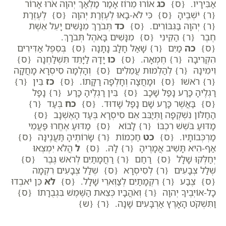
אַבִּירָיו. {ס}
כג
אוֹרוּ מֵרוֹז אָמַר מַלְאַךְ יְהוָה אֹרוּ אָרוֹר
{ר}
יֹשְׁבֶיהָ {ס} כִּי לֹא-בָאוּ לְעֶזְרַת יְהוָה {ס} לְעֶזְרַת
{ר}
יְהוָה בַּגִּבּוֹרִים. {ס}
כד
תְּבֹרַךְ מִנָּשִׁים יָעֵל אֵשֶׁת
חֶבֶר {ר}
הַקֵּינִי {ס} מִנָּשִׁים בָּאֹהֶל תְּבֹרָךְ.
{ס}
כה
מַיִם {ר}
שָׁאַל חָלָב נָתָנָה {ס} בְּסֵפֶל אַדִּירִים
הִקְרִיבָה {ר}
חֶמְאָה. {ס}
כו
יָדָהּ לַיָּתֵד תִּשְׁלַחְנָה {ס}
וִימִינָהּ {ר}
לְהַלְמוּת עֲמֵלִים {ס} וְהָלְמָה סִיסְרָא מָחֲקָה
{ר}
רֹאשׁוֹ {ס} וּמָחֲצָה וְחָלְפָה רַקָּתוֹ. {ס}
כז
בֵּין {ר}
רַגְלֶיהָ כָּרַע נָפַל שָׁכָב {ס} בֵּין רַגְלֶיהָ כָּרַע {ר}
נָפָל
{ס} בַּאֲשֶׁר כָּרַע שָׁם נָפַל שָׁדוּד. {ס}
כח
בְּעַד {ר}
הַחַלּוֹן נִשְׁקְפָה וַתְּיַבֵּב אֵם סִיסְרָא בְּעַד הָאֶשְׁנָב {ס}
מַדּוּעַ בֹּשֵׁשׁ רִכְבּוֹ {ר}
לָבוֹא {ס} מַדּוּעַ אֶחֱרוּ פַּעֲמֵי
מַרְכְּבוֹתָיו. {ס}
כט
חַכְמוֹת {ר}
שָׂרוֹתֶיהָ תַּעֲנֶינָּה {ס}
אַף-הִיא תָּשִׁיב אֲמָרֶיהָ {ר}
לָהּ. {ס}
ל
הֲלֹא יִמְצְאוּ
יְחַלְּקוּ שָׁלָל {ס} רַחַם {ר}
רַחֲמָתַיִם לְרֹאשׁ גֶּבֶר {ס}
שְׁלַל צְבָעִים {ר}
לְסִיסְרָא {ס} שְׁלַל צְבָעִים רִקְמָה
{ס} צֶבַע {ר}
רִקְמָתַיִם לְצַוְּארֵי שָׁלָל. {ס}
לא
כֵּן יֹאבְדוּ
כָל-אוֹיְבֶיךָ יְהוָה {ר}
וְאֹהֲבָיו כְּצֵאת הַשֶּׁמֶשׁ בִּגְבֻרָתוֹ {ס}
וַתִּשְׁקֹט הָאָרֶץ אַרְבָּעִים שָׁנָה. {ר}
{ש}