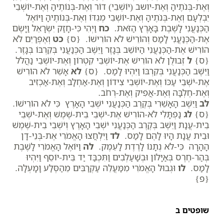
וְאֶת-בְּנֹתֶיהָ וְאֶת-יושב (יוֹשְׁבֵי) דוֹר וְאֶת-בְּנוֹתֶיהָ וְאֶת-יוֹשְׁבֵי
יִבְלְעָם וְאֶת-בְּנֹתֶיהָ וְאֶת-יוֹשְׁבֵי מְגִדּוֹ וְאֶת-בְּנוֹתֶיהָ וַיּוֹאֶל
הַכְּנַעֲנִי לָשֶׁבֶת בָּאָרֶץ הַזֹּאת.
כח
וַיְהִי כִּי-חָזַק יִשְׂרָאֵל וַיָּשֶׂם
אֶת-הַכְּנַעֲנִי לָמַס וְהוֹרֵישׁ לֹא הוֹרִישׁוֹ. {ס}
כט
וְאֶפְרַיִם לֹא
הוֹרִישׁ אֶת-הַכְּנַעֲנִי הַיּוֹשֵׁב בְּגָזֶר וַיֵּשֶׁב הַכְּנַעֲנִי בְּקִרְבּוֹ בְּגָזֶר.
{ס}
ל
זְבוּלֻן לֹא הוֹרִישׁ אֶת-יוֹשְׁבֵי קִטְרוֹן וְאֶת-יוֹשְׁבֵי נַהֲלֹל
וַיֵּשֶׁב הַכְּנַעֲנִי בְּקִרְבּוֹ וַיִּהְיוּ לָמַס. {ס}
לא
אָשֵׁר לֹא הוֹרִישׁ
אֶת-יֹשְׁבֵי עַכּוֹ וְאֶת-יוֹשְׁבֵי צִידוֹן וְאֶת-אַחְלָב וְאֶת-אַכְזִיב
וְאֶת-חֶלְבָּה וְאֶת-אֲפִיק וְאֶת-רְחֹב.
לב
וַיֵּשֶׁב הָאָשֵׁרִי בְּקֶרֶב הַכְּנַעֲנִי יֹשְׁבֵי הָאָרֶץ כִּי לֹא הוֹרִישׁוֹ.
{ס}
לג
נַפְתָּלִי לֹא-הוֹרִישׁ אֶת-יֹשְׁבֵי בֵית-שֶׁמֶשׁ וְאֶת-יֹשְׁבֵי
בֵית-עֲנָת וַיֵּשֶׁב בְּקֶרֶב הַכְּנַעֲנִי יֹשְׁבֵי הָאָרֶץ וְיֹשְׁבֵי בֵית-שֶׁמֶשׁ
וּבֵית עֲנָת הָיוּ לָהֶם לָמַס.
לד
וַיִּלְחֲצוּ הָאֱמֹרִי אֶת-בְּנֵי-דָן
הָהָרָה כִּי-לֹא נְתָנוֹ לָרֶדֶת לָעֵמֶק.
לה
וַיּוֹאֶל הָאֱמֹרִי לָשֶׁבֶת
בְּהַר-חֶרֶס בְּאַיָּלוֹן וּבְשַׁעַלְבִים וַתִּכְבַּד יַד בֵּית-יוֹסֵף וַיִּהְיוּ
לָמַס.
לו
וּגְבוּל הָאֱמֹרִי מִמַּעֲלֵה עַקְרַבִּים מֵהַסֶּלַע וָמָעְלָה.
{פ}
שופטים ב