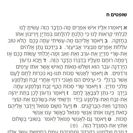
שופטים ח
א
וַיֹּאמְרוּ אֵלָיו אִישׁ אֶפְרַיִם מָה-הַדָּבָר הַזֶּה עָשִׂיתָ לָּנוּ
לְבִלְתִּי קְרֹאות לָנוּ כִּי הָלַכְתָּ לְהִלָּחֵם בְּמִדְיָן וַיְרִיבוּן אִתּוֹ
בְּחָזְקָה.
ב
וַיֹּאמֶר אֲלֵיהֶם מֶה-עָשִׂיתִי עַתָּה כָּכֶם הֲלֹא טוֹב
עֹלְלוֹת אֶפְרַיִם מִבְצִיר אֲבִיעֶזֶר.
ג
בְּיֶדְכֶם נָתַן אֱלֹהִים
אֶת-שָׂרֵי מִדְיָן אֶת-עֹרֵב וְאֶת-זְאֵב וּמַה-יָּכֹלְתִּי עֲשׂוֹת כָּכֶם אָז
רָפְתָה רוּחָם מֵעָלָיו בְּדַבְּרוֹ הַדָּבָר הַזֶּה.
ד
וַיָּבֹא גִדְעוֹן
הַיַּרְדֵּנָה עֹבֵר הוּא וּשְׁלֹשׁ-מֵאוֹת הָאִישׁ אֲשֶׁר אִתּוֹ עֲיֵפִים
וְרֹדְפִים.
ה
וַיֹּאמֶר לְאַנְשֵׁי סֻכּוֹת תְּנוּ-נָא כִּכְּרוֹת לֶחֶם לָעָם
אֲשֶׁר בְּרַגְלָי כִּי-עֲיֵפִים הֵם וְאָנֹכִי רֹדֵף אַחֲרֵי זֶבַח וְצַלְמֻנָּע
מַלְכֵי מִדְיָן.
ו
וַיֹּאמֶר שָׂרֵי סֻכּוֹת הֲכַף זֶבַח וְצַלְמֻנָּע עַתָּה
בְּיָדֶךָ כִּי-נִתֵּן לִצְבָאֲךָ לָחֶם.
ז
וַיֹּאמֶר גִּדְעוֹן לָכֵן בְּתֵת יְהוָה
אֶת-זֶבַח וְאֶת-צַלְמֻנָּע בְּיָדִי וְדַשְׁתִּי אֶת-בְּשַׂרְכֶם אֶת-קוֹצֵי
הַמִּדְבָּר וְאֶת-הַבַּרְקֳנִים.
ח
וַיַּעַל מִשָּׁם פְּנוּאֵל וַיְדַבֵּר אֲלֵיהֶם
כָּזֹאת וַיַּעֲנוּ אוֹתוֹ אַנְשֵׁי פְנוּאֵל כַּאֲשֶׁר עָנוּ אַנְשֵׁי
סֻכּוֹת.
ט
וַיֹּאמֶר גַּם-לְאַנְשֵׁי פְנוּאֵל לֵאמֹר בְּשׁוּבִי בְשָׁלוֹם
אֶתֹּץ אֶת-הַמִּגְדָּל הַזֶּה. {פ}
י
וְזֶבַח וְצַלְמֻנָּע בַּקַּרְקֹר וּמַחֲנֵיהֶם עִמָּם כַּחֲמֵשֶׁת עָשָׂר אֶלֶף