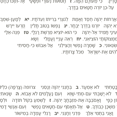
סָדֶיךָ כִּי מֵעוֹלָם הֵמָּה.
ז
חַטֹּאות נְעוּרַי וּפְשָׁעַי אַל-תִּזְכֹּרכְּחַסְדּ
ל-כֵּן יוֹרֶה חַטָּאִים בַּדָּרֶךְ.
רְחוֹת יְהוָה חֶסֶד וֶאֱמֶת לְנֹצְרֵי בְרִיתוֹ וְעֵדֹתָיו.
יא
לְמַעַן-שִׁמְךָ
יְהוָה יוֹרֶנּוּ בְּדֶרֶךְ יִבְחָר.
יג
נַפְשׁוֹ בְּטוֹב תָּלִין וְזַרְעוֹ יִירַשׁ
נַי תָּמִיד אֶל-יְהוָה כִּי הוּא-יוֹצִיא מֵרֶשֶׁת רַגְלָי.
טז
פְּנֵה-אֵלַי
ְצוּקוֹתַי הוֹצִיאֵנִי.
יח
רְאֵה עָנְיִי וַעֲמָלִי וְשָׂא
ְנֵאוּנִי.
כ
שָׁמְרָה נַפְשִׁי וְהַצִּילֵנִי אַל-אֵבוֹשׁ כִּי-חָסִיתִי
ִים אֶת-יִשְׂרָאֵל מִכֹּל צָרוֹתָיו.
ה בָּטַחְתִּי לֹא אֶמְעָד.
ב
בְּחָנֵנִי יְהוָה וְנַסֵּנִי צרופה (צָרְפָה) כִלְיוֹ
לֹא-יָשַׁבְתִּי עִם-מְתֵי-שָׁוְא וְעִם נַעֲלָמִים לֹא אָבוֹא.
ה
שָׂנֵאתִי
ֹן כַּפָּי וַאֲסֹבְבָה אֶת-מִזְבַּחֲךָ יְהוָה.
ז
לַשְׁמִעַ בְּקוֹל תּוֹדָה וּלְסַפ
שְׁכַּן כְּבוֹדֶךָ.
ט
אַל-תֶּאֱסֹף עִם-חַטָּאִים נַפְשִׁי וְעִם-אַנְשֵׁי דָמִ
וַאֲנִי בְּתֻמִּי אֵלֵךְ פְּדֵנִי וְחָנֵּנִי.
יב
רַגְלִי עָמְדָה בְמִישׁוֹר