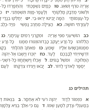
אַרְיֵה טֹרֵף וְשֹׁאֵג.
טו
כַּמַּיִם נִשְׁפַּכְתִּי וְהִתְפָּרְדוּ כָּל
וּלְשׁוֹנִי מֻדְבָּק מַלְקוֹחָי וְלַעֲפַר-מָוֶת תִּשְׁפְּתֵנִי.
יז
כִּי 
כָּל-עַצְמוֹתָי הֵמָּה יַבִּיטוּ יִרְאוּ-בִי.
יט
יְחַלְּקוּ בְגָדַי ל
לְעֶזְרָתִי חוּשָׁה.
כא
הַצִּילָה מֵחֶרֶב נַפְשִׁי מִיַּד-כֶּלֶב י
כב
הוֹשִׁיעֵנִי מִפִּי אַרְיֵה וּמִקַּרְנֵי רֵמִים עֲנִיתָנִי.
כג
א
הַלְלוּהוּ כָּל-זֶרַע יַעֲקֹב כַּבְּדוּהוּוְגוּרוּ מִמֶּנּוּ כָּל-זֶרַע י
מִמֶּנּוּוּבְשַׁוְּעוֹ אֵלָיו שָׁמֵעַ.
כו
מֵאִתְּךָ תְּהִלָּתִי בְּקָהָל
דֹּרְשָׁיויְחִי לְבַבְכֶם לָעַד.
כח
יִזְכְּרוּ וְיָשֻׁבוּ אֶל-יְהוָה
הַמְּלוּכָה וּמֹשֵׁל בַּגּוֹיִם.
ל
אָכְלוּ וַיִּשְׁתַּחֲווּ כָּל-דִּשְׁנ
יְסֻפַּר לַאדֹנָי לַדּוֹר.
לב
יָבֹאוּ וְיַגִּידוּ צִדְקָתוֹ לְעַם נ
תהילים כג
א
מִזְמוֹר לְדָוִד יְהוָה רֹעִי לֹא אֶחְסָר.
ב
בִּנְאוֹת דֶּש
בְמַעְגְּלֵי-צֶדֶק לְמַעַן שְׁמוֹ.
ד
גַּם כִּי-אֵלֵךְ בְּגֵיא צַלְמָו