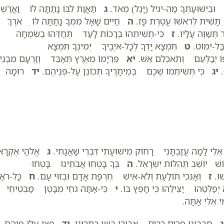
ְ וּבִישׁוּעָתְךָ מַה-יגיל (יָּגֶל) מְאֹד.
ג
תַּאֲוַת לִבּוֹ נָתַתָּה לּוֹ וַאֲרֶשׁ
תָּשִׁית לְרֹאשׁוֹ עֲטֶרֶת פָּז.
ה
חַיִּים שָׁאַל מִמְּךָ נָתַתָּה לּוֹ אֹרֶךְ
תְּשַׁוֶּה עָלָיו.
ז
כִּי-תְשִׁיתֵהוּ בְרָכוֹת לָעַד תְּחַדֵּהוּ בְשִׂמְחָה
ַּל-יִמּוֹט.
ט
תִּמְצָא יָדְךָ לְכָל-אֹיְבֶיךָ יְמִינְךָ תִּמְצָא
פּוֹ יְבַלְּעֵם וְתֹאכְלֵם אֵשׁ.
יא
פִּרְיָמוֹ מֵאֶרֶץ תְּאַבֵּד וְזַרְעָם מִבְּנֵי
ּ.
יג
כִּי תְּשִׁיתֵמוֹ שֶׁכֶם בְּמֵיתָרֶיךָ תְּכוֹנֵן עַל-פְּנֵיהֶם.
יד
רוּמָה
לִי לָמָה עֲזַבְתָּנִי רָחוֹק מִישׁוּעָתִי דִּבְרֵי שַׁאֲגָתִי.
ג
אֱלֹהַי אֶקְרָא
ׁ יוֹשֵׁב תְּהִלּוֹת יִשְׂרָאֵל.
ה
בְּךָ בָּטְחוּ אֲבֹתֵינוּ בָּטְחוּ
ׁוּ.
ז
וְאָנֹכִי תוֹלַעַת וְלֹא-אִישׁ חֶרְפַּת אָדָם וּבְזוּי עָם.
ח
כָּל-רֹאַי
פַלְּטֵהוּ יַצִּילֵהוּ כִּי חָפֵץ בּוֹ.
י
כִּי-אַתָּה גֹחִי מִבָּטֶן מַבְטִיחִי
י אֵלִי אָתָּה.
ג
סְבָבוּנִי פָּרִים רַבִּים אַבִּירֵי בָשָׁן כִּתְּרוּנִי.
יד
פָּצוּ עָלַי פִּיהֶם