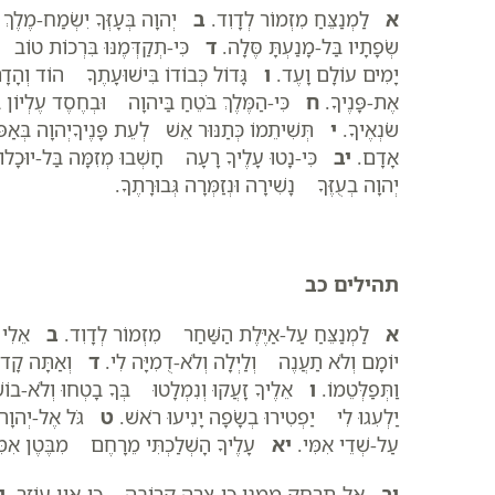
א
לַמְנַצֵּחַ מִזְמוֹר לְדָוִד.
ב
יְהוָה בְּעָזְּךָ יִשְׂמַח-מֶלֶך
שְׂפָתָיו בַּל-מָנַעְתָּ סֶּלָה.
ד
כִּי-תְקַדְּמֶנּוּ בִּרְכוֹת טוֹב 
יָמִים עוֹלָם וָעֶד.
ו
גָּדוֹל כְּבוֹדוֹ בִּישׁוּעָתֶךָ הוֹד וְהָדָר 
אֶת-פָּנֶיךָ.
ח
כִּי-הַמֶּלֶךְ בֹּטֵחַ בַּיהוָה וּבְחֶסֶד עֶלְיוֹן ב
שֹׂנְאֶיךָ.
י
תְּשִׁיתֵמוֹ כְּתַנּוּר אֵשׁ לְעֵת פָּנֶיךָיְהוָה בְּאַ
אָדָם.
יב
כִּי-נָטוּ עָלֶיךָ רָעָה חָשְׁבוּ מְזִמָּה בַּל-יוּכָלו
יְהוָה בְעֻזֶּךָ נָשִׁירָה וּנְזַמְּרָה גְּבוּרָתֶךָ.
תהילים כב
א
לַמְנַצֵּחַ עַל-אַיֶּלֶת הַשַּׁחַר מִזְמוֹר לְדָוִד.
ב
אֵלִי אֵ
יוֹמָם וְלֹא תַעֲנֶה וְלַיְלָה וְלֹא-דֻמִיָּה לִי.
ד
וְאַתָּה קָדוֹש
וַתְּפַלְּטֵמוֹ.
ו
אֵלֶיךָ זָעֲקוּ וְנִמְלָטוּ בְּךָ בָטְחוּ וְלֹא-בוֹש
יַלְעִגוּ לִי יַפְטִירוּ בְשָׂפָה יָנִיעוּ רֹאשׁ.
ט
גֹּל אֶל-יְהוָה יְ
עַל-שְׁדֵי אִמִּי.
יא
עָלֶיךָ הָשְׁלַכְתִּי מֵרָחֶם מִבֶּטֶן אִמִּ
יב
אַל-תִּרְחַק מִמֶּנִּי כִּי-צָרָה קְרוֹבָה כִּי-אֵין עוֹזֵר.
י