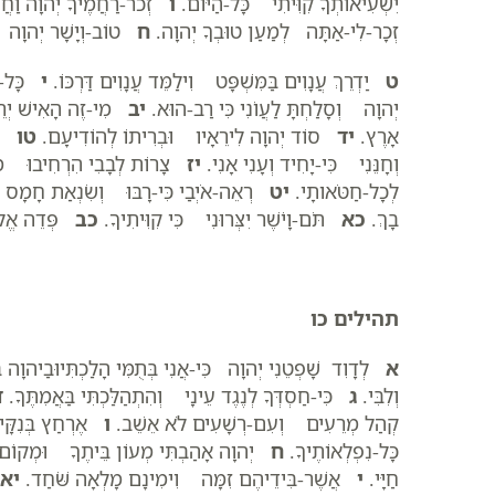
יִשְׁעִיאוֹתְךָ קִוִּיתִי כָּל-הַיּוֹם.
ו
זְכֹר-רַחֲמֶיךָ יְהוָה וַחֲ
זְכָר-לִי-אַתָּה לְמַעַן טוּבְךָ יְהוָה.
ח
טוֹב-וְיָשָׁר יְהוָה עַ
ט
יַדְרֵךְ עֲנָוִים בַּמִּשְׁפָּט וִילַמֵּד עֲנָוִים דַּרְכּוֹ.
י
כָּל-אָ
יְהוָה וְסָלַחְתָּ לַעֲו‍ֹנִי כִּי רַב-הוּא.
יב
מִי-זֶה הָאִישׁ יְרֵא 
אָרֶץ.
יד
סוֹד יְהוָה לִירֵאָיו וּבְרִיתוֹ לְהוֹדִיעָם.
טו
עֵי
וְחָנֵּנִי כִּי-יָחִיד וְעָנִי אָנִי.
יז
צָרוֹת לְבָבִי הִרְחִיבוּ מִמּ
לְכָל-חַטֹּאותָי.
יט
רְאֵה-אֹיְבַי כִּי-רָבּוּ וְשִׂנְאַת חָמָס שׂ
בָךְ.
כא
תֹּם-וָיֹשֶׁר יִצְּרוּנִי כִּי קִוִּיתִיךָ.
כב
פְּדֵה אֱלֹה
תהילים כו
א
לְדָוִד שָׁפְטֵנִי יְהוָה כִּי-אֲנִי בְּתֻמִּי הָלַכְתִּיוּבַיהוָ
וְלִבִּי.
ג
כִּי-חַסְדְּךָ לְנֶגֶד עֵינָי וְהִתְהַלַּכְתִּי בַּאֲמִתֶּךָ.
ד
קְהַל מְרֵעִים וְעִם-רְשָׁעִים לֹא אֵשֵׁב.
ו
אֶרְחַץ בְּנִקָּיו
כָּל-נִפְלְאוֹתֶיךָ.
ח
יְהוָה אָהַבְתִּי מְעוֹן בֵּיתֶךָ וּמְקוֹם מִ
חַיָּי.
י
אֲשֶׁר-בִּידֵיהֶם זִמָּה וִימִינָם מָלְאָה שֹּׁחַד.
יא