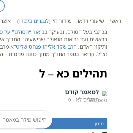
Ski
t
עמוד ראשי
אוצר הכתבים
conten
ראשי
שיעורי וידאו
שידור חי
(לגברים בלבד!)
אוצר 
בכתבי בעל הסולם, ובעיקר ב
ביאור “הסולם” על ס
בראשית ועד נבואות הגאולה שבישעיהו. התנ”ך אינ
ותיקון האדם.
הרב שקד אליהו פנחס שליט”א
מרבה
זצ”ל. קריאה בספר התנ”ך מתוך כוונה פנימית – הי
תהילים כא – ל
למאמר קודם
תהילים לא - מ
סינון