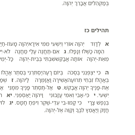
בְּמַקְהֵלִים אֲבָרֵךְ יְהוָה.
תהילים כז
א
לְדָוִד יְהוָה אוֹרִי וְיִשְׁעִי מִמִּי אִירָאיְהוָה מָעוֹז-חַ
הֵמָּה כָשְׁלוּ וְנָפָלוּ.
ג
אִם-תַּחֲנֶה עָלַי מַחֲנֶה לֹא-יִירָ
מֵאֵת-יְהוָה אוֹתָהּ אֲבַקֵּשׁשִׁבְתִּי בְּבֵית-יְהוָה כָּל-יְמֵי חַ
ה
כִּי יִצְפְּנֵנִי בְּסֻכֹּה בְּיוֹם רָעָהיַסְתִּרֵנִי בְּסֵתֶר אָהֳלו
בְאָהֳלוֹ זִבְחֵי תְרוּעָהאָשִׁירָה וַאֲזַמְּרָה לַיהוָה.
ז
שְׁמַע-
אֶת-פָּנֶיךָ יְהוָה אֲבַקֵּשׁ.
ט
אַל-תַּסְתֵּר פָּנֶיךָ מִמֶּנִּי אַל 
יִשְׁעִי.
י
כִּי-אָבִי וְאִמִּי עֲזָבוּנִי וַיהוָה יַאַסְפֵנִי.
יא
הוֹרֵ
בְּנֶפֶשׁ צָרָי כִּי קָמוּ-בִי עֵדֵי-שֶׁקֶר וִיפֵחַ חָמָס.
יג
לוּלֵא
חֲזַק וְיַאֲמֵץ לִבֶּךָ וְקַוֵּה אֶל-יְהוָה.