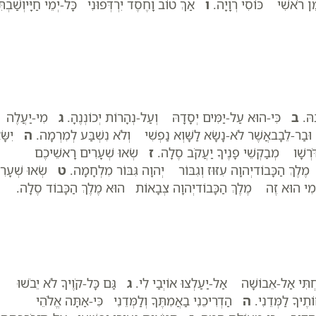
ֶמֶן רֹאשִׁי כּוֹסִי רְוָיָה.
ו
אַךְ טוֹב וָחֶסֶד יִרְדְּפוּנִי כָּל-יְמֵי חַיָּיוְשַׁבְתִּ
ָהּ.
ב
כִּי-הוּא עַל-יַמִּים יְסָדָהּ וְעַל-נְהָרוֹת יְכוֹנְנֶהָ.
ג
מִי-יַעֲלֶה
בַר-לֵבָבאֲשֶׁר לֹא-נָשָׂא לַשָּׁוְא נַפְשִׁי וְלֹא נִשְׁבַּע לְמִרְמָה.
ה
יִשָּׂ
רְשָׁו מְבַקְשֵׁי פָנֶיךָ יַעֲקֹב סֶלָה.
ז
שְׂאוּ שְׁעָרִים רָאשֵׁיכֶם
ךְ הַכָּבוֹדיְהוָה עִזּוּז וְגִבּוֹר יְהוָה גִּבּוֹר מִלְחָמָה.
ט
שְׂאוּ שְׁעָרִ
 הוּא זֶה מֶלֶךְ הַכָּבוֹדיְהוָה צְבָאוֹת הוּא מֶלֶךְ הַכָּבוֹד סֶלָה.
תִּי אַל-אֵבוֹשָׁה אַל-יַעַלְצוּ אוֹיְבַי לִי.
ג
גַּם כָּל-קֹוֶיךָ לֹא יֵבֹשׁוּ
ֶיךָ לַמְּדֵנִי.
ה
הַדְרִיכֵנִי בַאֲמִתֶּךָ וְלַמְּדֵנִי כִּי-אַתָּה אֱלֹהֵי