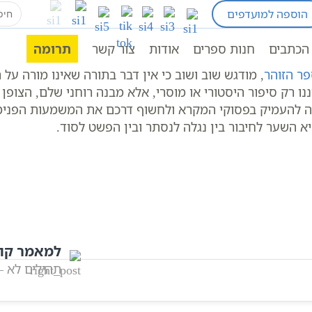
earch
הוספה למועדפים
for:
כתובים
תהילים
תהילים כא – ל
הכתבים
חנות ספרים
אודות
צור קשר
תרומה
פר הזוהר
, מודגש שוב ושוב כי אין דבר בתורה שאינו מורה ע
נו רק סיפור היסטורי או מוסרי, אלא מבנה רוחני שלם, הצופ
 להעמיק בפסוקי המקרא ולחשוף דרכם את המשמעות הפנימית
א השער לחיבור בין נגלה לנסתר ובין הפשט לסוד.
למאמר קו
תהילים לא –
אהבתם? שתפו