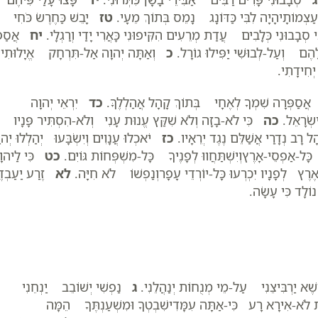
-עַצְמוֹתָיהָיָה לִבִּי כַּדּוֹנָג נָמֵס בְּתוֹךְ מֵעָי.
טז
יָבֵשׁ כַּחֶרֶשׂ כֹּחִי
סְבָבוּנִי כְּלָבִים עֲדַת מְרֵעִים הִקִּיפוּנִי כָּאֲרִי יָדַי וְרַגְלָי.
יח
אֲסַפּ
ָהֶם וְעַל-לְבוּשִׁי יַפִּילוּ גוֹרָל.
כ
וְאַתָּה יְהוָה אַל-תִּרְחָק אֱיָלוּתִי
ְחִידָתִי.
ֲסַפְּרָה שִׁמְךָ לְאֶחָי בְּתוֹךְ קָהָל אֲהַלְלֶךָּ.
כד
יִרְאֵי יְהוָה
ִשְׂרָאֵל.
כה
כִּי לֹא-בָזָה וְלֹא שִׁקַּץ עֱנוּת עָנִי וְלֹא-הִסְתִּיר פָּנָיו
 רָב נְדָרַי אֲשַׁלֵּם נֶגֶד יְרֵאָיו.
כז
יֹאכְלוּ עֲנָוִים וְיִשְׂבָּעוּ יְהַלְלוּ יְהו
 כָּל-אַפְסֵי-אָרֶץוְיִשְׁתַּחֲווּ לְפָנֶיךָ כָּל-מִשְׁפְּחוֹת גּוֹיִם.
כט
כִּי לַיהוָ
ֵי-אֶרֶץ לְפָנָיו יִכְרְעוּ כָּל-יוֹרְדֵי עָפָרוְנַפְשׁוֹ לֹא חִיָּה.
לא
זֶרַע יַעַבְדֶנ
וֹלָד כִּי עָשָׂה.
ֶׁא יַרְבִּיצֵנִי עַל-מֵי מְנֻחוֹת יְנַהֲלֵנִי.
ג
נַפְשִׁי יְשׁוֹבֵב יַנְחֵנִי
ֶת לֹא-אִירָא רָע כִּי-אַתָּה עִמָּדִישִׁבְטְךָ וּמִשְׁעַנְתֶּךָ הֵמָּה