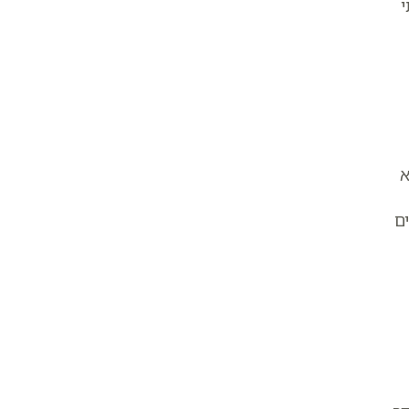
י
א
ים