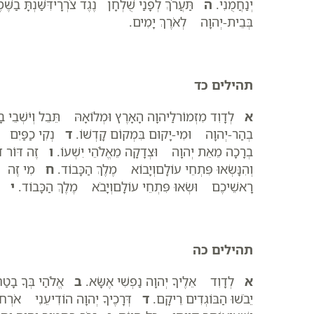
יְנַחֲמֻנִי.
ה
תַּעֲרֹךְ לְפָנַי שֻׁלְחָן נֶגֶד צֹרְרָידִּשַּׁנְתָּ בַשּׁ
בְּבֵית-יְהוָה לְאֹרֶךְ יָמִים.
תהילים כד
א
לְדָוִד מִזְמוֹרלַיהוָה הָאָרֶץ וּמְלוֹאָהּ תֵּבֵל וְיֹשְׁבֵי ב
בְהַר-יְהוָה וּמִי-יָקוּם בִּמְקוֹם קָדְשׁוֹ.
ד
נְקִי כַפַּיִם וּ
בְרָכָה מֵאֵת יְהוָה וּצְדָקָה מֵאֱלֹהֵי יִשְׁעוֹ.
ו
זֶה דּוֹר דֹּ
וְהִנָּשְׂאוּ פִּתְחֵי עוֹלָםוְיָבוֹא מֶלֶךְ הַכָּבוֹד.
ח
מִי זֶה מֶלֶ
רָאשֵׁיכֶם וּשְׂאוּ פִּתְחֵי עוֹלָםוְיָבֹא מֶלֶךְ הַכָּבוֹד.
י
מִי
תהילים כה
א
לְדָוִד אֵלֶיךָ יְהוָה נַפְשִׁי אֶשָּׂא.
ב
אֱלֹהַי בְּךָ בָטַחְ
יֵבֹשׁוּ הַבּוֹגְדִים רֵיקָם.
ד
דְּרָכֶיךָ יְהוָה הוֹדִיעֵנִי אֹרְחוֹת