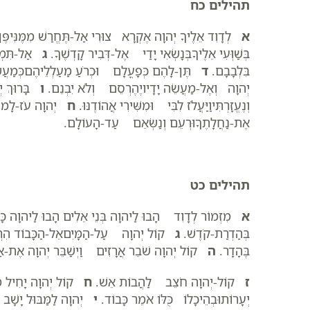
תהילים כח
א
לְדָוִד אֵלֶיךָ יְהוָה אֶקְרָא צוּרִי אַל-תֶּחֱרַשׁ מִמֶּנִּיפֶּן-
בְּשַׁוְּעִי אֵלֶיךָבְּנָשְׂאִי יָדַי אֶל-דְּבִיר קָדְשֶׁךָ.
ג
אַל-תִּמְשׁ
בִּלְבָבָם.
ד
תֶּן-לָהֶם כְּפָעֳלָם וּכְרֹעַ מַעַלְלֵיהֶםכְּמַעֲ
יְהוָה וְאֶל-מַעֲשֵׂה יָדָיויֶהֶרְסֵם וְלֹא יִבְנֵם.
ו
בָּרוּךְ יְ
וְנֶעֱזָרְתִּיוַיַּעֲלֹז לִבִּי וּמִשִּׁירִי אֲהוֹדֶנּוּ.
ח
יְהוָה עֹז-לָמוֹ 
אֶת-נַחֲלָתֶךָוּרְעֵם וְנַשְּׂאֵם עַד-הָעוֹלָם.
תהילים כט
א
מִזְמוֹר לְדָוִד הָבוּ לַיהוָה בְּנֵי אֵלִים הָבוּ לַיהוָה כָּ
בְּהַדְרַת-קֹדֶשׁ.
ג
קוֹל יְהוָה עַל-הַמָּיִםאֵל-הַכָּבוֹד הִר
בֶּהָדָר.
ה
קוֹל יְהוָה שֹׁבֵר אֲרָזִים וַיְשַׁבֵּר יְהוָה אֶת-אַרְז
ז
קוֹל-יְהוָה חֹצֵב לַהֲבוֹת אֵשׁ.
ח
קוֹל יְהוָה יָחִיל מִ
יְעָרוֹתוּבְהֵיכָלוֹ כֻּלּוֹ אֹמֵר כָּבוֹד.
י
יְהוָה לַמַּבּוּל יָשָׁב 