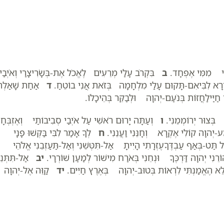
יַּי מִמִּי אֶפְחָד.
ב
בִּקְרֹב עָלַי מְרֵעִים לֶאֱכֹל אֶת-בְּשָׂרִיצָרַי וְאֹיְבַי 
א לִבִּיאִם-תָּקוּם עָלַי מִלְחָמָה בְּזֹאת אֲנִי בוֹטֵחַ.
ד
אַחַת שָׁאַלְתִּ
יַּילַחֲזוֹת בְּנֹעַם-יְהוָה וּלְבַקֵּר בְּהֵיכָלוֹ.
ֹ בְּצוּר יְרוֹמְמֵנִי.
ו
וְעַתָּה יָרוּם רֹאשִׁי עַל אֹיְבַי סְבִיבוֹתַי וְאֶזְבְּחָ
יְהוָה קוֹלִי אֶקְרָא וְחָנֵּנִי וַעֲנֵנִי.
ח
לְךָ אָמַר לִבִּי בַּקְּשׁוּ פָנָי
תַּט-בְּאַף עַבְדֶּךָעֶזְרָתִי הָיִיתָ אַל-תִּטְּשֵׁנִי וְאַל-תַּעַזְבֵנִי אֱלֹהֵי
נִי יְהוָה דַּרְכֶּךָ וּנְחֵנִי בְּאֹרַח מִישׁוֹר לְמַעַן שׁוֹרְרָי.
יב
אַל-תִּתְּנֵנ
 הֶאֱמַנְתִּי לִרְאוֹת בְּטוּב-יְהוָה בְּאֶרֶץ חַיִּים.
יד
קַוֵּה אֶל-יְהוָה