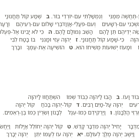
תֶּחֱשֶׁה מִמֶּנִּי וְנִמְשַׁלְתִּי עִם-יוֹרְדֵי בוֹר.
ב
שְׁמַע קוֹל תַּחֲנוּנַי
ְכֵנִי עִם-רְשָׁעִים וְעִם-פֹּעֲלֵי-אָוֶןדֹּבְרֵי שָׁלוֹם עִם-רֵעֵיהֶם וְרָעָה
שֵׂה יְדֵיהֶם תֵּן לָהֶם הָשֵׁב גְּמוּלָם לָהֶם.
ה
כִּי לֹא יָבִינוּ אֶל-פְּעֻלֹּ
הוָה כִּי-שָׁמַע קוֹל תַּחֲנוּנָי.
ז
יְהוָה עֻזִּי וּמָגִנִּי בּוֹ בָטַח לִבִּי
וּמָעוֹז יְשׁוּעוֹת מְשִׁיחוֹ הוּא.
ט
הוֹשִׁיעָה אֶת-עַמֶּךָ וּבָרֵךְ
בוֹד וָעֹז.
ב
הָבוּ לַיהוָה כְּבוֹד שְׁמוֹ הִשְׁתַּחֲווּ לַיהוָה
ְעִים יְהוָה עַל-מַיִם רַבִּים.
ד
קוֹל-יְהוָה בַּכֹּחַ קוֹל יְהוָה
ֵי הַלְּבָנוֹן.
ו
וַיַּרְקִידֵם כְּמוֹ-עֵגֶל לְבָנוֹן וְשִׂרְיֹן כְּמוֹ בֶן-רְאֵמִים.
דְבָּר יָחִיל יְהוָה מִדְבַּר קָדֵשׁ.
ט
קוֹל יְהוָה יְחוֹלֵל אַיָּלוֹת וַיֶּחֱשׂ
וַיֵּשֶׁב יְהוָה מֶלֶךְ לְעוֹלָם.
יא
יְהוָה עֹז לְעַמּוֹ יִתֵּן יְהוָה יְבָרֵךְ