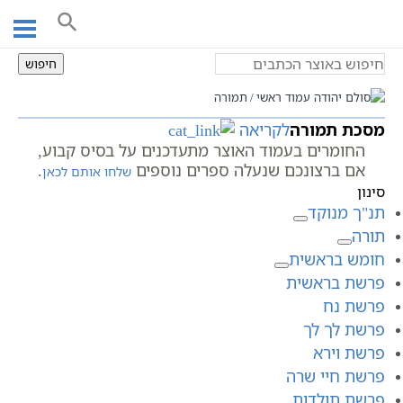
Ski
תמורה
t
conten
חיפוש
עמוד ראשי
תמורה
מסכת תמורה
לקריאה
החומרים בעמוד האוצר מתעדכנים על בסיס קבוע,
אם ברצונכם שנעלה ספרים נוספים
.
שלחו אותם לכאן
סינון
תנ"ך מנוקד
תורה
חומש בראשית
פרשת בראשית
פרשת נח
פרשת לך לך
פרשת וירא
פרשת חיי שרה
פרשת תולדות