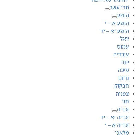
תרי עשר
הושע
הושע א – י
הושע יא – יד
יואל
עמוס
עובדיה
יונה
מיכה
נחום
חבקוק
צפניה
חגי
זכריה
זכריה יא – יד
זכריה א – י
מלאכי