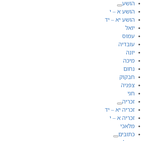
הושע
הושע א – י
הושע יא – יד
יואל
עמוס
עובדיה
יונה
מיכה
נחום
חבקוק
צפניה
חגי
זכריה
זכריה יא – יד
זכריה א – י
מלאכי
כתובים