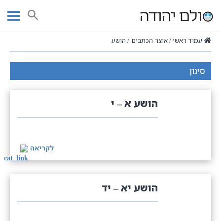
Ski
t
חיפוש
conten
עמוד ראשי
אוצר הכתבים
הושע
סינון
הושע א – י
לקריאה
הושע יא – יד