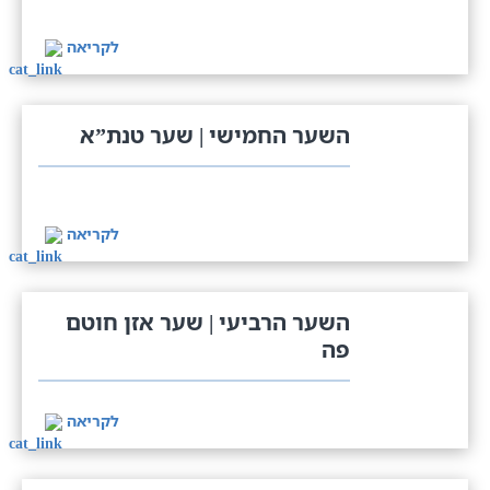
לקריאה
השער החמישי | שער טנת”א
לקריאה
השער הרביעי | שער אזן חוטם
פה
לקריאה