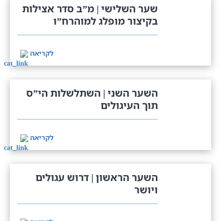
שער השלישי | מ”ב סדר אצילות
בקיצור מופלג למוהרח”ו
לקריאה
השער השני | השתלשלות הי”ס
תוך העיגולים
לקריאה
השער הראשון | דרוש עגולים
ויושר