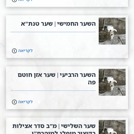
השער החמישי | שער טנת”א
לקריאה
השער הרביעי | שער אזן חוטם
פה
לקריאה
שער השלישי | מ”ב סדר אצילות
בקיצור מופלג למוהרח”ו