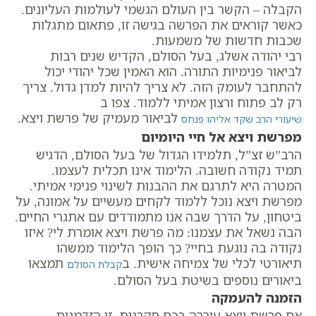
הקבלה – הקשר בין העולם הגשמי לעולמות העליונים.
כאשר קוראים את הפרשה בגישה זו, פתאום מתגלות
שכבות חדשות של משמעות.
רבי יהודה אשלג, בעל הסולם, הקדיש שנים רבות
לביאור פנימיות התורה. הוא האמין שכל יהודי יכול
להתחבר לעומק הזה. לא צריך להיות למדן גדול. צריך
רק לב פתוח ורצון אמיתי ללמוד. צפו ב
לביאור מעמיק של פרשת ויצא.
שיעורי הרב שקד אליהו פנחס
מפרשת ויצא אל חיי היומיום
הרב”ש זצ”ל, תלמידו הגדול של בעל הסולם, הדגיש
תמיד נקודה חשובה. הלימוד אינו תכלית לעצמו.
המטרה היא לתרגם את ההבנות לשינוי פנימי אמיתי.
מפרשת ויצא נוכל ללמוד לקחים מעשיים על אמונה, על
ביטחון, על הדרך שבה אנו מתמודדים עם אתגרי החיים.
הבה נשאל את עצמנו: מה פרשת ויצא אומרת לי? איזו
נקודה בה נוגעת בחיי? כך הופך הלימוד ממשהו
תיאורטי לכלי של צמיחה אישית. ב
תמצאו
קבלת הסולם
ביאורים נוספים בשיטת בעל הסולם.
הזמנה להעמקה
אם פרשת ויצא עוררה בכם סקרנות, זו הזדמנות