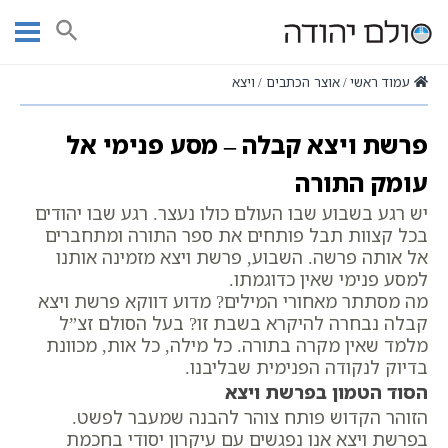
Ski
t
חיפוש
conten
עמוד ראשי
אוצר הכתבים
ויצא
פרשת ויצא קבלה – מסע פנימי אל
עומק התורה
יש רגע בשבוע שבו העולם כולו נעצר. רגע שבו יהודים
בכל קצוות תבל פותחים את ספר התורה ומתחברים
אל אותה פרשה. השבוע, פרשת ויצא מזמינה אותנו
למסע פנימי שאין כדוגמתו.
מה מסתתר מאחורי המילים? מדוע דווקא פרשת ויצא
קבלה נבחרה להיקרא בשבת זו? בעל הסולם זצ”ל
מלמד שאין מקרה בתורה. כל מילה, כל אות, מכוונת
בדיוק לנקודה הפנימית שבליבנו.
הסוד הטמון בפרשת ויצא
הזוהר הקדוש פותח צוהר להבנה שמעבר לפשט.
בפרשת ויצא אנו נפגשים עם עיקרון יסודי בחכמת