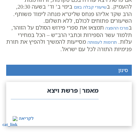
להעמיק. ב
בימי ב’ וד’ בשעה 20:30,
שיעורי קבלה בזום
הרב שקד אליהו פנחס שליט”א מנחה לימוד משותף.
השיעורים פתוחים לכולם, ללא תשלום.
ב
תמצאו את ספרי פירוש הסולם על הזוהר,
מרכז ההפצה
תלמוד עשר הספירות וכתבי הרב”ש – הכל במחירי
עלות.
מסייעות להמשיך ולהפיץ את תורת
תרומות לעמותה
פנימיות התורה לכל עם ישראל.
סינון
מאמר | פרשת ויצא
לקריאה