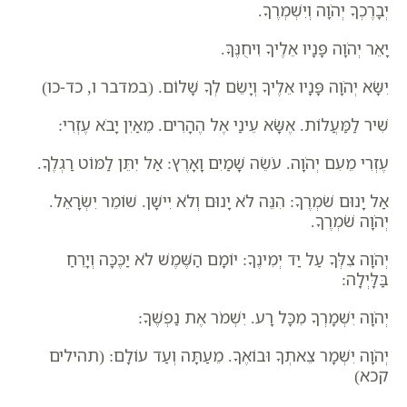
יְבָרֶכְךָ יְהֹוָה וְיִשְׁמְרֶךָ.
יָאֵר יְהֹוָה פָּנָיו אֵלֶיךָ וִיחֻנֶּךָּ.
יִשָּׂא יְהֹוָה פָּנָיו אֵלֶיךָ וְיָשֵׂם לְךָ שָׁלוֹם.
(במדבר ו, כד-כו)
שִׁיר לַמַּעֲלוֹת. אֶשָּׂא עֵינַי אֶל הֶהָרִים. מֵאַיִן יָבֹא עֶזְרִי:
עֶזְרִי מֵעִם יְהֹוָה. עֹשֵׂה שָׁמַיִם וָאָרֶץ: אַל יִתֵּן לַמּוֹט רַגְלֶךָ.
אַל יָנוּם שֹׁמְרֶךָ: הִנֵּה לֹא יָנוּם וְלֹא יִישָׁן. שׁוֹמֵר יִשְׂרָאֵל.
יְהֹוָה שֹׁמְרֶךָ.
יְהֹוָה צִלְּךָ עַל יַד יְמִינֶךָ: יוֹמָם הַשֶּׁמֶשׁ לֹא יַכֶּכָּה וְיָרֵחַ
בַּלָּיְלָה:
יְהֹוָה יִשְׁמָרְךָ מִכָּל רָע. יִשְׁמֹר אֶת נַפְשֶׁךָ:
יְהֹוָה יִשְׁמָר צֵאתְךָ וּבוֹאֶךָ. מֵעַתָּה וְעַד עוֹלָם:
(תהילים
קכא)