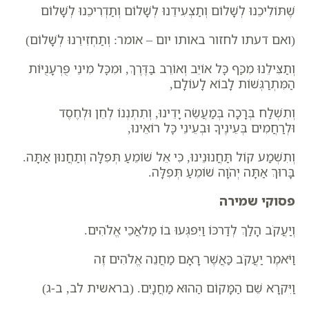
שֶׁתּוֹלִיכֵנוּ לְשָׁלוֹם וְתַצְעִידֵנוּ לְשָׁלוֹם וְתַדְרִיכֵנוּ לְשָׁלוֹם
(
ואם דעתו לחזור באותו יום – אומר:
וְתַחְזִירֵנוּ לְשָׁלוֹם)
וְתַצִּילֵנוּ מִכַּף כׇּל אוֹיֵב וְאוֹרֵב בַּדֶּרֶךְ, וּמִכׇּל מִינֵי פֻּרְעָנֻיּוֹת
הַמִּתְרַגְּשׁוֹת לָבוֹא לָעוֹלָם,
וְתִשְׁלַח בְּרָכָה בְּמַעֲשֵׂה יָדֵינוּ, וְתִתְנְנוֹ לְחֵן וּלְחֶסֶד
וּלְרַחֲמִים בְּעֵינֶיךָ וּבְעֵינֵי כׇּל רוֹאֵינוּ,
וְתִשְׁמַע קוֹל תַּחֲנוּנֵינוּ, כִּי אֵל שׁוֹמֵעַ תְּפִלָּה וְתַחֲנוּן אַתָּה.
בָּרוּךְ אַתָּה יְהֹוָה שׁוֹמֵעַ תְּפִלָּה.
פסוקי שמירה
וְיַעֲקֹב הָלַךְ לְדַרכּוֹ וַיִּפגְּעוּ בוֹ מַלאֲכֵי אֱלֹהִים.
וַיֹּאמֶר יַעֲקֹב כַּאֲשֶׁר רָאָם מַחֲנֵה אֱלֹהִים זֶה
וַיִּקרָא שֵׁם הַמָּקוֹם הַהוּא מַחֲנָיִם.
(בראשית לב, ב-ג)