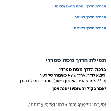
תפילת הדרך | נוסח תימני (שאמי)
תפילת הדרך לטיסה
תפילת הדרך לאוניה
תפילת הדרך נוסח ספרדי
ברכת הדרך נוסח ספרדי
היוצא לדרך, אחרי שיצא מעיבורה של העיר
(כ-35 מטר מהבית האחרון בישוב), מתפלל תפילת הדרך.
יאמר בקול והשומעו יענה אמן
יְהִי רָצוֹן מִלְּפָנֶיךָ יְהֹוָה אֱלֹהֵנוּ וֵאֱלֹהֵי אֲבוֹתֵינוּ,