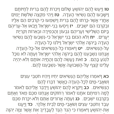
טו
וַיַּעַשׂ לָהֶם יְהוֹשֻׁעַ שָׁלוֹם וַיִּכְרֹת לָהֶם בְּרִית לְחַיּוֹתָם
וַיִּשָּׁבְעוּ לָהֶם נְשִׂיאֵי הָעֵדָה.
טז
וַיְהִי מִקְצֵה שְׁלֹשֶׁת יָמִים
אַחֲרֵי אֲשֶׁר-כָּרְתוּ לָהֶם בְּרִית וַיִּשְׁמְעוּ כִּי-קְרֹבִים הֵם אֵלָיו
וּבְקִרְבּוֹ הֵם יֹשְׁבִים.
יז
וַיִּסְעוּ בְנֵי-יִשְׂרָאֵל וַיָּבֹאוּ אֶל-עָרֵיהֶם
בַּיּוֹם הַשְּׁלִישִׁי וְעָרֵיהֶם גִּבְעוֹן וְהַכְּפִירָה וּבְאֵרוֹת וְקִרְיַת
יְעָרִים.
יח
וְלֹא הִכּוּם בְּנֵי יִשְׂרָאֵל כִּי-נִשְׁבְּעוּ לָהֶם נְשִׂיאֵי
הָעֵדָה בַּיהוָה אֱלֹהֵי יִשְׂרָאֵל וַיִּלֹּנוּ כָל-הָעֵדָה
עַל-הַנְּשִׂיאִים.
יט
וַיֹּאמְרוּ כָל-הַנְּשִׂיאִים אֶל-כָּל-הָעֵדָה
אֲנַחְנוּ נִשְׁבַּעְנוּ לָהֶם בַּיהוָה אֱלֹהֵי יִשְׂרָאֵל וְעַתָּה לֹא נוּכַל
לִנְגֹּעַ בָּהֶם.
כ
זֹאת נַעֲשֶׂה לָהֶם וְהַחֲיֵה אוֹתָם וְלֹא-יִהְיֶה
עָלֵינוּ קֶצֶף עַל-הַשְּׁבוּעָה אֲשֶׁר-נִשְׁבַּעְנוּ לָהֶם.
כא
וַיֹּאמְרוּ אֲלֵיהֶם הַנְּשִׂיאִים יִחְיוּ וַיִּהְיוּ חֹטְבֵי עֵצִים
וְשֹׁאֲבֵי-מַיִם לְכָל-הָעֵדָה כַּאֲשֶׁר דִּבְּרוּ לָהֶם
הַנְּשִׂיאִים.
כב
וַיִּקְרָא לָהֶם יְהוֹשֻׁעַ וַיְדַבֵּר אֲלֵיהֶם לֵאמֹר
לָמָּה רִמִּיתֶם אֹתָנוּ לֵאמֹר רְחוֹקִים אֲנַחְנוּ מִכֶּם מְאֹד וְאַתֶּם
בְּקִרְבֵּנוּ יֹשְׁבִים.
כג
וְעַתָּה אֲרוּרִים אַתֶּם וְלֹא-יִכָּרֵת מִכֶּם
עֶבֶד וְחֹטְבֵי עֵצִים וְשֹׁאֲבֵי-מַיִם לְבֵית אֱלֹהָי.
כד
וַיַּעֲנוּ
אֶת-יְהוֹשֻׁעַ וַיֹּאמְרוּ כִּי הֻגֵּד הֻגַּד לַעֲבָדֶיךָ אֵת אֲשֶׁר צִוָּה יְהוָה