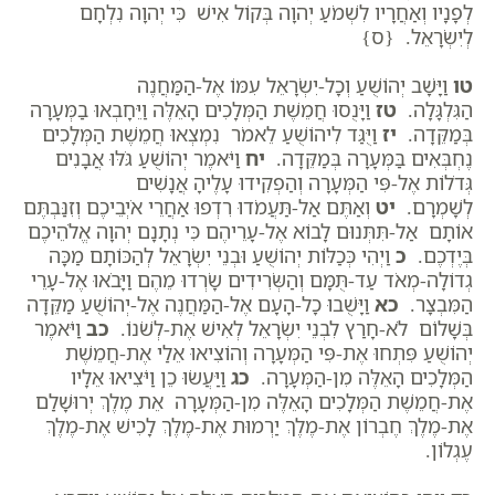
לְפָנָיו וְאַחֲרָיו לִשְׁמֹעַ יְהוָה בְּקוֹל אִישׁ כִּי יְהוָה נִלְחָם
לְיִשְׂרָאֵל. {ס}
טו
וַיָּשָׁב יְהוֹשֻׁעַ וְכָל-יִשְׂרָאֵל עִמּוֹ אֶל-הַמַּחֲנֶה
הַגִּלְגָּלָה.
טז
וַיָּנֻסוּ חֲמֵשֶׁת הַמְּלָכִים הָאֵלֶּה וַיֵּחָבְאוּ בַמְּעָרָה
בְּמַקֵּדָה.
יז
וַיֻּגַּד לִיהוֹשֻׁעַ לֵאמֹר נִמְצְאוּ חֲמֵשֶׁת הַמְּלָכִים
נֶחְבְּאִים בַּמְּעָרָה בְּמַקֵּדָה.
יח
וַיֹּאמֶר יְהוֹשֻׁעַ גֹּלּוּ אֲבָנִים
גְּדֹלוֹת אֶל-פִּי הַמְּעָרָה וְהַפְקִידוּ עָלֶיהָ אֲנָשִׁים
לְשָׁמְרָם.
יט
וְאַתֶּם אַל-תַּעֲמֹדוּ רִדְפוּ אַחֲרֵי אֹיְבֵיכֶם וְזִנַּבְתֶּם
אוֹתָם אַל-תִּתְּנוּם לָבוֹא אֶל-עָרֵיהֶם כִּי נְתָנָם יְהוָה אֱלֹהֵיכֶם
בְּיֶדְכֶם.
כ
וַיְהִי כְּכַלּוֹת יְהוֹשֻׁעַ וּבְנֵי יִשְׂרָאֵל לְהַכּוֹתָם מַכָּה
גְדוֹלָה-מְאֹד עַד-תֻּמָּם וְהַשְּׂרִידִים שָׂרְדוּ מֵהֶם וַיָּבֹאוּ אֶל-עָרֵי
הַמִּבְצָר.
כא
וַיָּשֻׁבוּ כָל-הָעָם אֶל-הַמַּחֲנֶה אֶל-יְהוֹשֻׁעַ מַקֵּדָה
בְּשָׁלוֹם לֹא-חָרַץ לִבְנֵי יִשְׂרָאֵל לְאִישׁ אֶת-לְשֹׁנוֹ.
כב
וַיֹּאמֶר
יְהוֹשֻׁעַ פִּתְחוּ אֶת-פִּי הַמְּעָרָה וְהוֹצִיאוּ אֵלַי אֶת-חֲמֵשֶׁת
הַמְּלָכִים הָאֵלֶּה מִן-הַמְּעָרָה.
כג
וַיַּעֲשׂוּ כֵן וַיֹּצִיאוּ אֵלָיו
אֶת-חֲמֵשֶׁת הַמְּלָכִים הָאֵלֶּה מִן-הַמְּעָרָה אֵת מֶלֶךְ יְרוּשָׁלִַם
אֶת-מֶלֶךְ חֶבְרוֹן אֶת-מֶלֶךְ יַרְמוּת אֶת-מֶלֶךְ לָכִישׁ אֶת-מֶלֶךְ
עֶגְלוֹן.