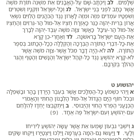
שְׁלָמִים.
לב
וַיִּכְתָּב-שָׁם עַל-הָאֲבָנִים אֵת מִשְׁנֵה תּוֹרַת מֹשֶׁה
אֲשֶׁר כָּתַב לִפְנֵי בְּנֵי יִשְׂרָאֵל.
לג
וְכָל-יִשְׂרָאֵל וּזְקֵנָיו וְשֹׁטְרִים
וְשֹׁפְטָיו עֹמְדִים מִזֶּה וּמִזֶּה לָאָרוֹן נֶגֶד הַכֹּהֲנִים הַלְוִיִּם נֹשְׂאֵי
אֲרוֹן בְּרִית-יְהוָה כַּגֵּר כָּאֶזְרָח חֶצְיוֹ אֶל-מוּל הַר-גְּרִזִים וְהַחֶצְיוֹ
אֶל-מוּל הַר-עֵיבָל כַּאֲשֶׁר צִוָּה מֹשֶׁה עֶבֶד-יְהוָה לְבָרֵךְ
אֶת-הָעָם יִשְׂרָאֵל בָּרִאשֹׁנָה.
לד
וְאַחֲרֵי-כֵן קָרָא
אֶת-כָּל-דִּבְרֵי הַתּוֹרָה הַבְּרָכָה וְהַקְּלָלָה כְּכָל-הַכָּתוּב בְּסֵפֶר
הַתּוֹרָה.
לה
לֹא-הָיָה דָבָר מִכֹּל אֲשֶׁר-צִוָּה מֹשֶׁה אֲשֶׁר
לֹא-קָרָא יְהוֹשֻׁעַ נֶגֶד כָּל-קְהַל יִשְׂרָאֵל וְהַנָּשִׁים וְהַטַּף וְהַגֵּר
הַהֹלֵךְ בְּקִרְבָּם.
יהושוע ט
א
וַיְהִי כִשְׁמֹעַ כָּל-הַמְּלָכִים אֲשֶׁר בְּעֵבֶר הַיַּרְדֵּן בָּהָר וּבַשְּׁפֵלָה
וּבְכֹל חוֹף הַיָּם הַגָּדוֹל אֶל-מוּל הַלְּבָנוֹן הַחִתִּי וְהָאֱמֹרִי
הַכְּנַעֲנִי הַפְּרִזִּי הַחִוִּי וְהַיְבוּסִי.
ב
וַיִּתְקַבְּצוּ יַחְדָּו לְהִלָּחֵם
עִם-יְהוֹשֻׁעַ וְעִם-יִשְׂרָאֵל פֶּה אֶחָד. {פ}
ג
וְיֹשְׁבֵי גִבְעוֹן שָׁמְעוּ אֵת אֲשֶׁר עָשָׂה יְהוֹשֻׁעַ לִירִיחוֹ
וְלָעָי.
ד
וַיַּעֲשׂוּ גַם-הֵמָּה בְּעָרְמָה וַיֵּלְכוּ וַיִּצְטַיָּרוּ וַיִּקְחוּ שַׂקִּים
בָּלִים לַחֲמוֹרֵיהֶם וְנֹאדוֹת יַיִן בָּלִים וּמְבֻקָּעִים