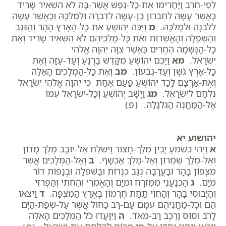
לְפִי-חֶרֶב וַיַּחֲרִימוּ אֶת-כָּל-נֶפֶשׁ אֲשֶׁר-בָּהּ לֹא הִשְׁאִיר שָׂרִיד
כַּאֲשֶׁר עָשָׂה לְחֶבְרוֹן כֵּן-עָשָׂה לִדְבִרָה וּלְמַלְכָּהּ וְכַאֲשֶׁר עָשָׂה
לְלִבְנָה וּלְמַלְכָּהּ.
מ
וַיַּכֶּה יְהוֹשֻׁעַ אֶת-כָּל-הָאָרֶץ הָהָר וְהַנֶּגֶב
וְהַשְּׁפֵלָה וְהָאֲשֵׁדוֹת וְאֵת כָּל-מַלְכֵיהֶם לֹא הִשְׁאִיר שָׂרִיד וְאֵת
כָּל-הַנְּשָׁמָה הֶחֱרִים כַּאֲשֶׁר צִוָּה יְהוָה אֱלֹהֵי
יִשְׂרָאֵל.
מא
וַיַּכֵּם יְהוֹשֻׁעַ מִקָּדֵשׁ בַּרְנֵעַ וְעַד-עַזָּה וְאֵת
כָּל-אֶרֶץ גֹּשֶׁן וְעַד-גִּבְעוֹן.
מב
וְאֵת כָּל-הַמְּלָכִים הָאֵלֶּה
וְאֶת-אַרְצָם לָכַד יְהוֹשֻׁעַ פַּעַם אֶחָת כִּי יְהוָה אֱלֹהֵי יִשְׂרָאֵל
נִלְחָם לְיִשְׂרָאֵל.
מג
וַיָּשָׁב יְהוֹשֻׁעַ וְכָל-יִשְׂרָאֵל עִמּוֹ
אֶל-הַמַּחֲנֶה הַגִּלְגָּלָה. {פ}
יהושוע יא
א
וַיְהִי כִּשְׁמֹעַ יָבִין מֶלֶךְ-חָצוֹר וַיִּשְׁלַח אֶל-יוֹבָב מֶלֶךְ מָדוֹן
וְאֶל-מֶלֶךְ שִׁמְרוֹן וְאֶל-מֶלֶךְ אַכְשָׁף.
ב
וְאֶל-הַמְּלָכִים אֲשֶׁר
מִצְּפוֹן בָּהָר וּבָעֲרָבָה נֶגֶב כִּנְרוֹת וּבַשְּׁפֵלָה וּבְנָפוֹת דּוֹר
מִיָּם.
ג
הַכְּנַעֲנִי מִמִּזְרָח וּמִיָּם וְהָאֱמֹרִי וְהַחִתִּי וְהַפְּרִזִּי
וְהַיְבוּסִי בָּהָר וְהַחִוִּי תַּחַת חֶרְמוֹן בְּאֶרֶץ הַמִּצְפָּה.
ד
וַיֵּצְאוּ
הֵם וְכָל-מַחֲנֵיהֶם עִמָּם עַם-רָב כַּחוֹל אֲשֶׁר עַל-שְׂפַת-הַיָּם
לָרֹב וְסוּס וָרֶכֶב רַב-מְאֹד.
ה
וַיִּוָּעֲדוּ כֹּל הַמְּלָכִים הָאֵלֶּה