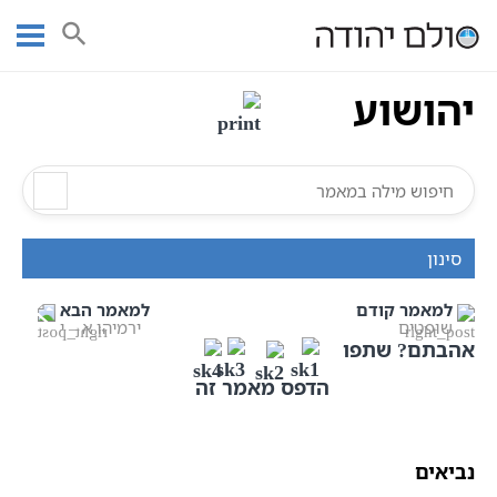
Ski
עמוד ראשי
אוצר הכתבים
יהושוע
נביאים
יהושוע
t
conten
יהושוע
סינון
למאמר קודם
למאמר הבא
שופטים
ירמיהו א – י
אהבתם? שתפו
הדפס מאמר זה
נביאים