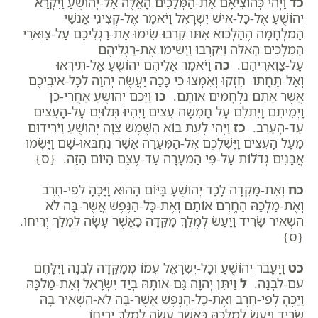
כד
וַיְהִי כְּהוֹצִיאָם אֶת-הַמְּלָכִים הָאֵלֶּה אֶל-יְהוֹשֻׁעַ וַיִּקְרָא
יְהוֹשֻׁעַ אֶל-כָּל-אִישׁ יִשְׂרָאֵל וַיֹּאמֶר אֶל-קְצִינֵי אַנְשֵׁי
הַמִּלְחָמָה הֶהָלְכוּא אִתּוֹ קִרְבוּ שִׂימוּ אֶת-רַגְלֵיכֶם עַל-צַוְּארֵי
הַמְּלָכִים הָאֵלֶּה וַיִּקְרְבוּ וַיָּשִׂימוּ אֶת-רַגְלֵיהֶם
עַל-צַוְּארֵיהֶם.
כה
וַיֹּאמֶר אֲלֵיהֶם יְהוֹשֻׁעַ אַל-תִּירְאוּ
וְאַל-תֵּחָתּוּ חִזְקוּ וְאִמְצוּ כִּי כָכָה יַעֲשֶׂה יְהוָה לְכָל-אֹיְבֵיכֶם
אֲשֶׁר אַתֶּם נִלְחָמִים אוֹתָם.
כו
וַיַּכֵּם יְהוֹשֻׁעַ אַחֲרֵי-כֵן
וַיְמִיתֵם וַיִּתְלֵם עַל חֲמִשָּׁה עֵצִים וַיִּהְיוּ תְּלוּיִם עַל-הָעֵצִים
עַד-הָעָרֶב.
כז
וַיְהִי לְעֵת בּוֹא הַשֶּׁמֶשׁ צִוָּה יְהוֹשֻׁעַ וַיֹּרִידוּם
מֵעַל הָעֵצִים וַיַּשְׁלִכֻם אֶל-הַמְּעָרָה אֲשֶׁר נֶחְבְּאוּ-שָׁם וַיָּשִׂמוּ
אֲבָנִים גְּדֹלוֹת עַל-פִּי הַמְּעָרָה עַד-עֶצֶם הַיּוֹם הַזֶּה. {ס}
כח
וְאֶת-מַקֵּדָה לָכַד יְהוֹשֻׁעַ בַּיּוֹם הַהוּא וַיַּכֶּהָ לְפִי-חֶרֶב
וְאֶת-מַלְכָּהּ הֶחֱרִם אוֹתָם וְאֶת-כָּל-הַנֶּפֶשׁ אֲשֶׁר-בָּהּ לֹא
הִשְׁאִיר שָׂרִיד וַיַּעַשׂ לְמֶלֶךְ מַקֵּדָה כַּאֲשֶׁר עָשָׂה לְמֶלֶךְ יְרִיחוֹ.
{ס}
כט
וַיַּעֲבֹר יְהוֹשֻׁעַ וְכָל-יִשְׂרָאֵל עִמּוֹ מִמַּקֵּדָה לִבְנָה וַיִּלָּחֶם
עִם-לִבְנָה.
ל
וַיִּתֵּן יְהוָה גַּם-אוֹתָהּ בְּיַד יִשְׂרָאֵל וְאֶת-מַלְכָּהּ
וַיַּכֶּהָ לְפִי-חֶרֶב וְאֶת-כָּל-הַנֶּפֶשׁ אֲשֶׁר-בָּהּ לֹא-הִשְׁאִיר בָּהּ
שָׂרִיד וַיַּעַשׂ לְמַלְכָּהּ כַּאֲשֶׁר עָשָׂה לְמֶלֶךְ יְרִיחוֹ.