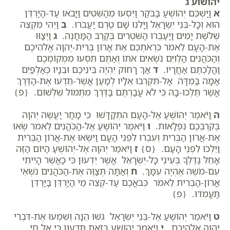
יהושוע ג
א
וַיַּשְׁכֵּם יְהוֹשֻׁעַ בַּבֹּקֶר וַיִּסְעוּ מֵהַשִּׁטִּים וַיָּבֹאוּ עַד-הַיַּרְדֵּן
הוּא וְכָל-בְּנֵי יִשְׂרָאֵל וַיָּלִנוּ שָׁם טֶרֶם יַעֲבֹרוּ.
ב
וַיְהִי מִקְצֵה
שְׁלֹשֶׁת יָמִים וַיַּעַבְרוּ הַשֹּׁטְרִים בְּקֶרֶב הַמַּחֲנֶה.
ג
וַיְצַוּוּ
אֶת-הָעָם לֵאמֹר כִּרְאֹתְכֶם אֵת אֲרוֹן בְּרִית-יְהוָה אֱלֹהֵיכֶם
וְהַכֹּהֲנִים הַלְוִיִּם נֹשְׂאִים אֹתוֹ וְאַתֶּם תִּסְעוּ מִמְּקוֹמְכֶם
וַהֲלַכְתֶּם אַחֲרָיו.
ד
אַךְ רָחוֹק יִהְיֶה בֵּינֵיכֶם וּבֵנָיו כְּאַלְפַּיִם
אַמָּה בַּמִּדָּה אַל-תִּקְרְבוּ אֵלָיו לְמַעַן אֲשֶׁר-תֵּדְעוּ אֶת-הַדֶּרֶךְ
אֲשֶׁר תֵּלְכוּ-בָהּ כִּי לֹא עֲבַרְתֶּם בַּדֶּרֶךְ מִתְּמוֹל שִׁלְשׁוֹם. {פ}
ה
וַיֹּאמֶר יְהוֹשֻׁעַ אֶל-הָעָם הִתְקַדָּשׁוּ כִּי מָחָר יַעֲשֶׂה יְהוָה
בְּקִרְבְּכֶם נִפְלָאוֹת.
ו
וַיֹּאמֶר יְהוֹשֻׁעַ אֶל-הַכֹּהֲנִים לֵאמֹר שְׂאוּ
אֶת-אֲרוֹן הַבְּרִית וְעִבְרוּ לִפְנֵי הָעָם וַיִּשְׂאוּ אֶת-אֲרוֹן הַבְּרִית
וַיֵּלְכוּ לִפְנֵי הָעָם. {ס}
ז
וַיֹּאמֶר יְהוָה אֶל-יְהוֹשֻׁעַ הַיּוֹם הַזֶּה
אָחֵל גַּדֶּלְךָ בְּעֵינֵי כָּל-יִשְׂרָאֵל אֲשֶׁר יֵדְעוּן כִּי כַּאֲשֶׁר הָיִיתִי
עִם-מֹשֶׁה אֶהְיֶה עִמָּךְ.
ח
וְאַתָּה תְּצַוֶּה אֶת-הַכֹּהֲנִים נֹשְׂאֵי
אֲרוֹן-הַבְּרִית לֵאמֹר כְּבֹאֲכֶם עַד-קְצֵה מֵי הַיַּרְדֵּן בַּיַּרְדֵּן
תַּעֲמֹדוּ. {פ}
ט
וַיֹּאמֶר יְהוֹשֻׁעַ אֶל-בְּנֵי יִשְׂרָאֵל גֹּשׁוּ הֵנָּה וְשִׁמְעוּ אֶת-דִּבְרֵי
יְהוָה אֱלֹהֵיכֶם.
י
וַיֹּאמֶר יְהוֹשֻׁעַ בְּזֹאת תֵּדְעוּן כִּי אֵל חַי