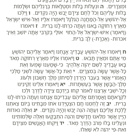
וּמְצֹרָרִים.
ה
וּנְעָלוֹת בָּלוֹת וּמְטֻלָּאוֹת בְּרַגְלֵיהֶם וּשְׂלָמוֹת
בָּלוֹת עֲלֵיהֶם וְכֹל לֶחֶם צֵידָם יָבֵשׁ הָיָה נִקֻּדִים.
ו
וַיֵּלְכוּ
אֶל-יְהוֹשֻׁעַ אֶל-הַמַּחֲנֶה הַגִּלְגָּל וַיֹּאמְרוּ אֵלָיו וְאֶל-אִישׁ יִשְׂרָאֵל
מֵאֶרֶץ רְחוֹקָה בָּאנוּ וְעַתָּה כִּרְתוּ-לָנוּ בְרִית.
ז
ויאמרו
(וַיֹּאמֶר) אִישׁ-יִשְׂרָאֵל אֶל-הַחִוִּי אוּלַי בְּקִרְבִּי אַתָּה יוֹשֵׁב וְאֵיךְ
אכרות- (אֶכְרָת-) לְךָ בְרִית.
ח
וַיֹּאמְרוּ אֶל-יְהוֹשֻׁעַ עֲבָדֶיךָ אֲנָחְנוּ וַיֹּאמֶר אֲלֵיהֶם יְהוֹשֻׁעַ
מִי אַתֶּם וּמֵאַיִן תָּבֹאוּ.
ט
וַיֹּאמְרוּ אֵלָיו מֵאֶרֶץ רְחוֹקָה מְאֹד
בָּאוּ עֲבָדֶיךָ לְשֵׁם יְהוָה אֱלֹהֶיךָ כִּי-שָׁמַעְנוּ שָׁמְעוֹ וְאֵת
כָּל-אֲשֶׁר עָשָׂה בְּמִצְרָיִם.
י
וְאֵת כָּל-אֲשֶׁר עָשָׂה לִשְׁנֵי מַלְכֵי
הָאֱמֹרִי אֲשֶׁר בְּעֵבֶר הַיַּרְדֵּן לְסִיחוֹן מֶלֶךְ חֶשְׁבּוֹן וּלְעוֹג
מֶלֶךְ-הַבָּשָׁן אֲשֶׁר בְּעַשְׁתָּרוֹת.
יא
וַיֹּאמְרוּ אֵלֵינוּ זְקֵינֵינוּ
וְכָל-יֹשְׁבֵי אַרְצֵנוּ לֵאמֹר קְחוּ בְיֶדְכֶם צֵידָה לַדֶּרֶךְ וּלְכוּ
לִקְרָאתָם וַאֲמַרְתֶּם אֲלֵיהֶם עַבְדֵיכֶם אֲנַחְנוּ וְעַתָּה כִּרְתוּ-לָנוּ
בְרִית.
יב
זֶה לַחְמֵנוּ חָם הִצְטַיַּדְנוּ אֹתוֹ מִבָּתֵּינוּ בְּיוֹם צֵאתֵנוּ
לָלֶכֶת אֲלֵיכֶם וְעַתָּה הִנֵּה יָבֵשׁ וְהָיָה נִקֻּדִים.
יג
וְאֵלֶּה נֹאדוֹת
הַיַּיִן אֲשֶׁר מִלֵּאנוּ חֲדָשִׁים וְהִנֵּה הִתְבַּקָּעוּ וְאֵלֶּה שַׂלְמוֹתֵינוּ
וּנְעָלֵינוּ בָּלוּ מֵרֹב הַדֶּרֶךְ מְאֹד.
יד
וַיִּקְחוּ הָאֲנָשִׁים מִצֵּידָם
וְאֶת-פִּי יְהוָה לֹא שָׁאָלוּ.