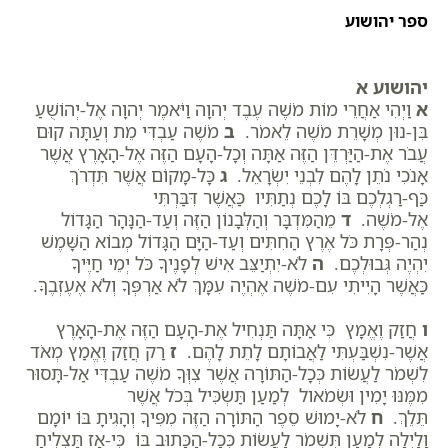
ספר יהושוע
יהושוע א
א
וַיְהִי אַחֲרֵי מוֹת מֹשֶׁה עֶבֶד יְהוָה וַיֹּאמֶר יְהוָה אֶל-יְהוֹשֻׁעַ
בִּן-נוּן מְשָׁרֵת מֹשֶׁה לֵאמֹר.
ב
מֹשֶׁה עַבְדִּי מֵת וְעַתָּה קוּם
עֲבֹר אֶת-הַיַּרְדֵּן הַזֶּה אַתָּה וְכָל-הָעָם הַזֶּה אֶל-הָאָרֶץ אֲשֶׁר
אָנֹכִי נֹתֵן לָהֶם לִבְנֵי יִשְׂרָאֵל.
ג
כָּל-מָקוֹם אֲשֶׁר תִּדְרֹךְ
כַּף-רַגְלְכֶם בּוֹ לָכֶם נְתַתִּיו כַּאֲשֶׁר דִּבַּרְתִּי
אֶל-מֹשֶׁה.
ד
מֵהַמִּדְבָּר וְהַלְּבָנוֹן הַזֶּה וְעַד-הַנָּהָר הַגָּדוֹל
נְהַר-פְּרָת כֹּל אֶרֶץ הַחִתִּים וְעַד-הַיָּם הַגָּדוֹל מְבוֹא הַשָּׁמֶשׁ
יִהְיֶה גְּבוּלְכֶם.
ה
לֹא-יִתְיַצֵּב אִישׁ לְפָנֶיךָ כֹּל יְמֵי חַיֶּיךָ
כַּאֲשֶׁר הָיִיתִי עִם-מֹשֶׁה אֶהְיֶה עִמָּךְ לֹא אַרְפְּךָ וְלֹא אֶעֶזְבֶךָּ.
ו
חֲזַק וֶאֱמָץ כִּי אַתָּה תַּנְחִיל אֶת-הָעָם הַזֶּה אֶת-הָאָרֶץ
אֲשֶׁר-נִשְׁבַּעְתִּי לַאֲבוֹתָם לָתֵת לָהֶם.
ז
רַק חֲזַק וֶאֱמַץ מְאֹד
לִשְׁמֹר לַעֲשׂוֹת כְּכָל-הַתּוֹרָה אֲשֶׁר צִוְּךָ מֹשֶׁה עַבְדִּי אַל-תָּסוּר
מִמֶּנּוּ יָמִין וּשְׂמֹאול לְמַעַן תַּשְׂכִּיל בְּכֹל אֲשֶׁר
תֵּלֵךְ.
ח
לֹא-יָמוּשׁ סֵפֶר הַתּוֹרָה הַזֶּה מִפִּיךָ וְהָגִיתָ בּוֹ יוֹמָם
וָלַיְלָה לְמַעַן תִּשְׁמֹר לַעֲשׂוֹת כְּכָל-הַכָּתוּב בּוֹ כִּי-אָז תַּצְלִיחַ