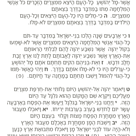
אֲשֶׁר-מָל יְהוֹשֻׁעַ כָּל-הָעָם הַיֹּצֵא מִמִּצְרַיִם הַזְּכָרִים כֹּל אַנְשֵׁי
הַמִּלְחָמָה מֵתוּ בַמִּדְבָּר בַּדֶּרֶךְ בְּצֵאתָם
מִמִּצְרָיִם.
ה
כִּי-מֻלִים הָיוּ כָּל-הָעָם הַיֹּצְאִים וְכָל-הָעָם
הַיִּלֹּדִים בַּמִּדְבָּר בַּדֶּרֶךְ בְּצֵאתָם מִמִּצְרַיִם לֹא-מָלוּ.
ו
כִּי אַרְבָּעִים שָׁנָה הָלְכוּ בְנֵי-יִשְׂרָאֵל בַּמִּדְבָּר עַד-תֹּם
כָּל-הַגּוֹי אַנְשֵׁי הַמִּלְחָמָה הַיֹּצְאִים מִמִּצְרַיִם אֲשֶׁר לֹא-שָׁמְעוּ
בְּקוֹל יְהוָה אֲשֶׁר נִשְׁבַּע יְהוָה לָהֶם לְבִלְתִּי הַרְאוֹתָם
אֶת-הָאָרֶץ אֲשֶׁר נִשְׁבַּע יְהוָה לַאֲבוֹתָם לָתֶת לָנוּ אֶרֶץ זָבַת
חָלָב וּדְבָשׁ.
ז
וְאֶת-בְּנֵיהֶם הֵקִים תַּחְתָּם אֹתָם מָל יְהוֹשֻׁעַ
כִּי-עֲרֵלִים הָיוּ כִּי לֹא-מָלוּ אוֹתָם בַּדָּרֶךְ.
ח
וַיְהִי כַּאֲשֶׁר-תַּמּוּ
כָל-הַגּוֹי לְהִמּוֹל וַיֵּשְׁבוּ תַחְתָּם בַּמַּחֲנֶה עַד חֲיוֹתָם. {פ}
ט
וַיֹּאמֶר יְהוָה אֶל-יְהוֹשֻׁעַ הַיּוֹם גַּלּוֹתִי אֶת-חֶרְפַּת מִצְרַיִם
מֵעֲלֵיכֶם וַיִּקְרָא שֵׁם הַמָּקוֹם הַהוּא גִּלְגָּל עַד הַיּוֹם
הַזֶּה.
י
וַיַּחֲנוּ בְנֵי-יִשְׂרָאֵל בַּגִּלְגָּל וַיַּעֲשׂוּ אֶת-הַפֶּסַח בְּאַרְבָּעָה
עָשָׂר יוֹם לַחֹדֶשׁ בָּעֶרֶב בְּעַרְבוֹת יְרִיחוֹ.
יא
וַיֹּאכְלוּ מֵעֲבוּר
הָאָרֶץ מִמָּחֳרַת הַפֶּסַח מַצּוֹת וְקָלוּי בְּעֶצֶם הַיּוֹם
הַזֶּה.
יב
וַיִּשְׁבֹּת הַמָּן מִמָּחֳרָת בְּאָכְלָם מֵעֲבוּר הָאָרֶץ
וְלֹא-הָיָה עוֹד לִבְנֵי יִשְׂרָאֵל מָן וַיֹּאכְלוּ מִתְּבוּאַת אֶרֶץ כְּנַעַן
בַּשָּׁנָה הַהִיא. {ס}
יג
וַיְהִי בִּהְיוֹת יְהוֹשֻׁעַ בִּירִיחוֹ וַיִּשָּׂא עֵינָיו