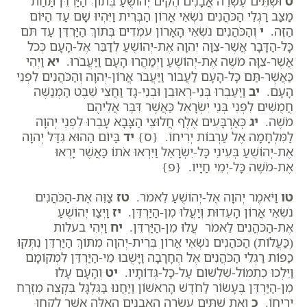
ט
וּשְׁתֵּים עֶשְׂרֵה אֲבָנִים הֵקִים יְהוֹשֻׁעַ בְּתוֹךְ הַיַּרְדֵּן תַּחַת
מַצַּב רַגְלֵי הַכֹּהֲנִים נֹשְׂאֵי אֲרוֹן הַבְּרִית וַיִּהְיוּ שָׁם עַד הַיּוֹם
הַזֶּה.
י
וְהַכֹּהֲנִים נֹשְׂאֵי הָאָרוֹן עֹמְדִים בְּתוֹךְ הַיַּרְדֵּן עַד תֹּם
כָּל-הַדָּבָר אֲשֶׁר-צִוָּה יְהוָה אֶת-יְהוֹשֻׁעַ לְדַבֵּר אֶל-הָעָם כְּכֹל
אֲשֶׁר-צִוָּה מֹשֶׁה אֶת-יְהוֹשֻׁעַ וַיְמַהֲרוּ הָעָם וַיַּעֲבֹרוּ.
יא
וַיְהִי
כַּאֲשֶׁר-תַּם כָּל-הָעָם לַעֲבוֹר וַיַּעֲבֹר אֲרוֹן-יְהוָה וְהַכֹּהֲנִים לִפְנֵי
הָעָם.
יב
וַיַּעַבְרוּ בְּנֵי-רְאוּבֵן וּבְנֵי-גָד וַחֲצִי שֵׁבֶט הַמְנַשֶּׁה
חֲמֻשִׁים לִפְנֵי בְּנֵי יִשְׂרָאֵל כַּאֲשֶׁר דִּבֶּר אֲלֵיהֶם
מֹשֶׁה.
יג
כְּאַרְבָּעִים אֶלֶף חֲלוּצֵי הַצָּבָא עָבְרוּ לִפְנֵי יְהוָה
לַמִּלְחָמָה אֶל עַרְבוֹת יְרִיחוֹ. {ס}
יד
בַּיּוֹם הַהוּא גִּדַּל יְהוָה
אֶת-יְהוֹשֻׁעַ בְּעֵינֵי כָּל-יִשְׂרָאֵל וַיִּרְאוּ אֹתוֹ כַּאֲשֶׁר יָרְאוּ
אֶת-מֹשֶׁה כָּל-יְמֵי חַיָּיו. {פ}
טו
וַיֹּאמֶר יְהוָה אֶל-יְהוֹשֻׁעַ לֵאמֹר.
טז
צַוֵּה אֶת-הַכֹּהֲנִים
נֹשְׂאֵי אֲרוֹן הָעֵדוּת וְיַעֲלוּ מִן-הַיַּרְדֵּן.
יז
וַיְצַו יְהוֹשֻׁעַ
אֶת-הַכֹּהֲנִים לֵאמֹר עֲלוּ מִן-הַיַּרְדֵּן.
יח
וַיְהִי בעלות
(כַּעֲלוֹת) הַכֹּהֲנִים נֹשְׂאֵי אֲרוֹן בְּרִית-יְהוָה מִתּוֹךְ הַיַּרְדֵּן נִתְּקוּ
כַּפּוֹת רַגְלֵי הַכֹּהֲנִים אֶל הֶחָרָבָה וַיָּשֻׁבוּ מֵי-הַיַּרְדֵּן לִמְקוֹמָם
וַיֵּלְכוּ כִתְמוֹל-שִׁלְשׁוֹם עַל-כָּל-גְּדוֹתָיו.
יט
וְהָעָם עָלוּ
מִן-הַיַּרְדֵּן בֶּעָשׂוֹר לַחֹדֶשׁ הָרִאשׁוֹן וַיַּחֲנוּ בַּגִּלְגָּל בִּקְצֵה מִזְרַח
יְרִיחוֹ.
כ
וְאֵת שְׁתֵּים עֶשְׂרֵה הָאֲבָנִים הָאֵלֶּה אֲשֶׁר לָקְחוּ