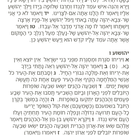
וַיַּרְא וְהִנֵּה-אִישׁ עֹמֵד לְנֶגְדּוֹ וְחַרְבּוֹ שְׁלוּפָה בְּיָדוֹ וַיֵּלֶךְ יְהוֹשֻׁעַ
אֵלָיו וַיֹּאמֶר לוֹ הֲלָנוּ אַתָּה אִם-לְצָרֵינוּ.
יד
וַיֹּאמֶר לֹא כִּי אֲנִי
שַׂר-צְבָא-יְהוָה עַתָּה בָאתִי וַיִּפֹּל יְהוֹשֻׁעַ אֶל-פָּנָיו אַרְצָה
וַיִּשְׁתָּחוּ וַיֹּאמֶר לוֹ מָה אֲדֹנִי מְדַבֵּר אֶל-עַבְדּוֹ.
טו
וַיֹּאמֶר
שַׂר-צְבָא יְהוָה אֶל-יְהוֹשֻׁעַ שַׁל-נַעַלְךָ מֵעַל רַגְלֶךָ כִּי הַמָּקוֹם
אֲשֶׁר אַתָּה עֹמֵד עָלָיו קֹדֶשׁ הוּא וַיַּעַשׂ יְהוֹשֻׁעַ כֵּן.
יהושוע ו
א
וִירִיחוֹ סֹגֶרֶת וּמְסֻגֶּרֶת מִפְּנֵי בְּנֵי יִשְׂרָאֵל אֵין יוֹצֵא וְאֵין
בָּא. {ס}
ב
וַיֹּאמֶר יְהוָה אֶל-יְהוֹשֻׁעַ רְאֵה נָתַתִּי בְיָדְךָ
אֶת-יְרִיחוֹ וְאֶת-מַלְכָּהּ גִּבּוֹרֵי הֶחָיִל.
ג
וְסַבֹּתֶם אֶת-הָעִיר כֹּל
אַנְשֵׁי הַמִּלְחָמָה הַקֵּיף אֶת-הָעִיר פַּעַם אֶחָת כֹּה תַעֲשֶׂה
שֵׁשֶׁת יָמִים.
ד
וְשִׁבְעָה כֹהֲנִים יִשְׂאוּ שִׁבְעָה שׁוֹפְרוֹת
הַיּוֹבְלִים לִפְנֵי הָאָרוֹן וּבַיּוֹם הַשְּׁבִיעִי תָּסֹבּוּ אֶת-הָעִיר שֶׁבַע
פְּעָמִים וְהַכֹּהֲנִים יִתְקְעוּ בַּשּׁוֹפָרוֹת.
ה
וְהָיָה בִּמְשֹׁךְ בְּקֶרֶן
הַיּוֹבֵל בשמעכם (כְּשָׁמְעֲכֶם) אֶת-קוֹל הַשּׁוֹפָר יָרִיעוּ
כָל-הָעָם תְּרוּעָה גְדוֹלָה וְנָפְלָה חוֹמַת הָעִיר תַּחְתֶּיהָ וְעָלוּ
הָעָם אִישׁ נֶגְדּוֹ.
ו
וַיִּקְרָא יְהוֹשֻׁעַ בִּן-נוּן אֶל-הַכֹּהֲנִים וַיֹּאמֶר
אֲלֵהֶם שְׂאוּ אֶת-אֲרוֹן הַבְּרִית וְשִׁבְעָה כֹהֲנִים יִשְׂאוּ שִׁבְעָה
שׁוֹפְרוֹת יוֹבְלִים לִפְנֵי אֲרוֹן יְהוָה.
ז
ויאמרו (וַיֹּאמֶר)