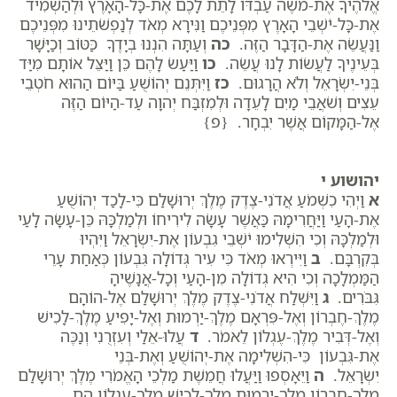
אֱלֹהֶיךָ אֶת-מֹשֶׁה עַבְדּוֹ לָתֵת לָכֶם אֶת-כָּל-הָאָרֶץ וּלְהַשְׁמִיד
אֶת-כָּל-יֹשְׁבֵי הָאָרֶץ מִפְּנֵיכֶם וַנִּירָא מְאֹד לְנַפְשֹׁתֵינוּ מִפְּנֵיכֶם
וַנַּעֲשֵׂה אֶת-הַדָּבָר הַזֶּה.
כה
וְעַתָּה הִנְנוּ בְיָדֶךָ כַּטּוֹב וְכַיָּשָׁר
בְּעֵינֶיךָ לַעֲשׂוֹת לָנוּ עֲשֵׂה.
כו
וַיַּעַשׂ לָהֶם כֵּן וַיַּצֵּל אוֹתָם מִיַּד
בְּנֵי-יִשְׂרָאֵל וְלֹא הֲרָגוּם.
כז
וַיִּתְּנֵם יְהוֹשֻׁעַ בַּיּוֹם הַהוּא חֹטְבֵי
עֵצִים וְשֹׁאֲבֵי מַיִם לָעֵדָה וּלְמִזְבַּח יְהוָה עַד-הַיּוֹם הַזֶּה
אֶל-הַמָּקוֹם אֲשֶׁר יִבְחָר. {פ}
יהושוע י
א
וַיְהִי כִשְׁמֹעַ אֲדֹנִי-צֶדֶק מֶלֶךְ יְרוּשָׁלִַם כִּי-לָכַד יְהוֹשֻׁעַ
אֶת-הָעַי וַיַּחֲרִימָהּ כַּאֲשֶׁר עָשָׂה לִירִיחוֹ וּלְמַלְכָּהּ כֵּן-עָשָׂה לָעַי
וּלְמַלְכָּהּ וְכִי הִשְׁלִימוּ יֹשְׁבֵי גִבְעוֹן אֶת-יִשְׂרָאֵל וַיִּהְיוּ
בְּקִרְבָּם.
ב
וַיִּירְאוּ מְאֹד כִּי עִיר גְּדוֹלָה גִּבְעוֹן כְּאַחַת עָרֵי
הַמַּמְלָכָה וְכִי הִיא גְדוֹלָה מִן-הָעַי וְכָל-אֲנָשֶׁיהָ
גִּבֹּרִים.
ג
וַיִּשְׁלַח אֲדֹנִי-צֶדֶק מֶלֶךְ יְרוּשָׁלִַם אֶל-הוֹהָם
מֶלֶךְ-חֶבְרוֹן וְאֶל-פִּרְאָם מֶלֶךְ-יַרְמוּת וְאֶל-יָפִיעַ מֶלֶךְ-לָכִישׁ
וְאֶל-דְּבִיר מֶלֶךְ-עֶגְלוֹן לֵאמֹר.
ד
עֲלוּ-אֵלַי וְעִזְרֻנִי וְנַכֶּה
אֶת-גִּבְעוֹן כִּי-הִשְׁלִימָה אֶת-יְהוֹשֻׁעַ וְאֶת-בְּנֵי
יִשְׂרָאֵל.
ה
וַיֵּאָסְפוּ וַיַּעֲלוּ חֲמֵשֶׁת מַלְכֵי הָאֱמֹרִי מֶלֶךְ יְרוּשָׁלִַם
מֶלֶךְ-חֶבְרוֹן מֶלֶךְ-יַרְמוּת מֶלֶךְ-לָכִישׁ מֶלֶךְ-עֶגְלוֹן הֵם