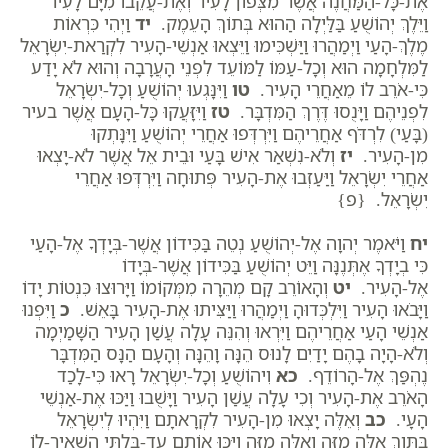
אֶת-כָּל-הַמַּחֲנֶה אֲשֶׁר מִצְּפוֹן לָעִיר וְאֶת-עֲקֵבוֹ מִיָּם לָעִיר
וַיֵּלֶךְ יְהוֹשֻׁעַ בַּלַּיְלָה הַהוּא בְּתוֹךְ הָעֵמֶק.
יד
וַיְהִי כִּרְאוֹת
מֶלֶךְ-הָעַי וַיְמַהֲרוּ וַיַּשְׁכִּימוּ וַיֵּצְאוּ אַנְשֵׁי-הָעִיר לִקְרַאת-יִשְׂרָאֵל
לַמִּלְחָמָה הוּא וְכָל-עַמּוֹ לַמּוֹעֵד לִפְנֵי הָעֲרָבָה וְהוּא לֹא יָדַע
כִּי-אֹרֵב לוֹ מֵאַחֲרֵי הָעִיר.
טו
וַיִּנָּגְעוּ יְהוֹשֻׁעַ וְכָל-יִשְׂרָאֵל
לִפְנֵיהֶם וַיָּנֻסוּ דֶּרֶךְ הַמִּדְבָּר.
טז
וַיִּזָּעֲקוּ כָּל-הָעָם אֲשֶׁר בעיר
(בָּעַי) לִרְדֹּף אַחֲרֵיהֶם וַיִּרְדְּפוּ אַחֲרֵי יְהוֹשֻׁעַ וַיִּנָּתְקוּ
מִן-הָעִיר.
יז
וְלֹא-נִשְׁאַר אִישׁ בָּעַי וּבֵית אֵל אֲשֶׁר לֹא-יָצְאוּ
אַחֲרֵי יִשְׂרָאֵל וַיַּעַזְבוּ אֶת-הָעִיר פְּתוּחָה וַיִּרְדְּפוּ אַחֲרֵי
יִשְׂרָאֵל. {פ}
יח
וַיֹּאמֶר יְהוָה אֶל-יְהוֹשֻׁעַ נְטֵה בַּכִּידוֹן אֲשֶׁר-בְּיָדְךָ אֶל-הָעַי
כִּי בְיָדְךָ אֶתְּנֶנָּה וַיֵּט יְהוֹשֻׁעַ בַּכִּידוֹן אֲשֶׁר-בְּיָדוֹ
אֶל-הָעִיר.
יט
וְהָאוֹרֵב קָם מְהֵרָה מִמְּקוֹמוֹ וַיָּרוּצוּ כִּנְטוֹת יָדוֹ
וַיָּבֹאוּ הָעִיר וַיִּלְכְּדוּהָ וַיְמַהֲרוּ וַיַּצִּיתוּ אֶת-הָעִיר בָּאֵשׁ.
כ
וַיִּפְנוּ
אַנְשֵׁי הָעַי אַחֲרֵיהֶם וַיִּרְאוּ וְהִנֵּה עָלָה עֲשַׁן הָעִיר הַשָּׁמַיְמָה
וְלֹא-הָיָה בָהֶם יָדַיִם לָנוּס הֵנָּה וָהֵנָּה וְהָעָם הַנָּס הַמִּדְבָּר
נֶהְפַּךְ אֶל-הָרוֹדֵף.
כא
וִיהוֹשֻׁעַ וְכָל-יִשְׂרָאֵל רָאוּ כִּי-לָכַד
הָאֹרֵב אֶת-הָעִיר וְכִי עָלָה עֲשַׁן הָעִיר וַיָּשֻׁבוּ וַיַּכּוּ אֶת-אַנְשֵׁי
הָעָי.
כב
וְאֵלֶּה יָצְאוּ מִן-הָעִיר לִקְרָאתָם וַיִּהְיוּ לְיִשְׂרָאֵל
בַּתָּוֶךְ אֵלֶּה מִזֶּה וְאֵלֶּה מִזֶּה וַיַּכּוּ אוֹתָם עַד-בִּלְתִּי הִשְׁאִיר-לוֹ