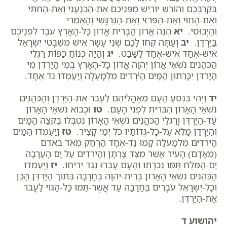
בְּקִרְבְּכֶם וְהוֹרֵשׁ יוֹרִישׁ מִפְּנֵיכֶם אֶת-הַכְּנַעֲנִי וְאֶת-הַחִתִּי
וְאֶת-הַחִוִּי וְאֶת-הַפְּרִזִּי וְאֶת-הַגִּרְגָּשִׁי וְהָאֱמֹרִי
וְהַיְבוּסִי.
יא
הִנֵּה אֲרוֹן הַבְּרִית אֲדוֹן כָּל-הָאָרֶץ עֹבֵר לִפְנֵיכֶם
בַּיַּרְדֵּן.
יב
וְעַתָּה קְחוּ לָכֶם שְׁנֵי עָשָׂר אִישׁ מִשִּׁבְטֵי יִשְׂרָאֵל
אִישׁ-אֶחָד אִישׁ-אֶחָד לַשָּׁבֶט.
יג
וְהָיָה כְּנוֹחַ כַּפּוֹת רַגְלֵי
הַכֹּהֲנִים נֹשְׂאֵי אֲרוֹן יְהוָה אֲדוֹן כָּל-הָאָרֶץ בְּמֵי הַיַּרְדֵּן מֵי
הַיַּרְדֵּן יִכָּרֵתוּן הַמַּיִם הַיֹּרְדִים מִלְמָעְלָה וְיַעַמְדוּ נֵד אֶחָד.
יד
וַיְהִי בִּנְסֹעַ הָעָם מֵאָהֳלֵיהֶם לַעֲבֹר אֶת-הַיַּרְדֵּן וְהַכֹּהֲנִים
נֹשְׂאֵי הָאָרוֹן הַבְּרִית לִפְנֵי הָעָם.
טו
וּכְבוֹא נֹשְׂאֵי הָאָרוֹן
עַד-הַיַּרְדֵּן וְרַגְלֵי הַכֹּהֲנִים נֹשְׂאֵי הָאָרוֹן נִטְבְּלוּ בִּקְצֵה הַמָּיִם
וְהַיַּרְדֵּן מָלֵא עַל-כָּל-גְּדוֹתָיו כֹּל יְמֵי קָצִיר.
טז
וַיַּעַמְדוּ הַמַּיִם
הַיֹּרְדִים מִלְמַעְלָה קָמוּ נֵד-אֶחָד הַרְחֵק מְאֹד באדם
(מֵאָדָם) הָעִיר אֲשֶׁר מִצַּד צָרְתָן וְהַיֹּרְדִים עַל יָם הָעֲרָבָה
יָם-הַמֶּלַח תַּמּוּ נִכְרָתוּ וְהָעָם עָבְרוּ נֶגֶד יְרִיחוֹ.
יז
וַיַּעַמְדוּ
הַכֹּהֲנִים נֹשְׂאֵי הָאָרוֹן בְּרִית-יְהוָה בֶּחָרָבָה בְּתוֹךְ הַיַּרְדֵּן הָכֵן
וְכָל-יִשְׂרָאֵל עֹבְרִים בֶּחָרָבָה עַד אֲשֶׁר-תַּמּוּ כָּל-הַגּוֹי לַעֲבֹר
אֶת-הַיַּרְדֵּן.
יהושוע ד