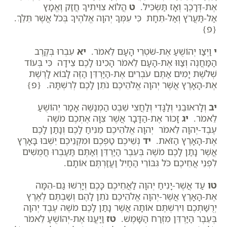
אֶת-דְּרָכֶךָ וְאָז תַּשְׂכִּיל.
ט
הֲלוֹא צִוִּיתִיךָ חֲזַק וֶאֱמָץ
אַל-תַּעֲרֹץ וְאַל-תֵּחָת כִּי עִמְּךָ יְהוָה אֱלֹהֶיךָ בְּכֹל אֲשֶׁר תֵּלֵךְ.
{פ}
י
וַיְצַו יְהוֹשֻׁעַ אֶת-שֹׁטְרֵי הָעָם לֵאמֹר.
יא
עִבְרוּ בְּקֶרֶב
הַמַּחֲנֶה וְצַוּוּ אֶת-הָעָם לֵאמֹר הָכִינוּ לָכֶם צֵידָה כִּי בְּעוֹד
שְׁלֹשֶׁת יָמִים אַתֶּם עֹבְרִים אֶת-הַיַּרְדֵּן הַזֶּה לָבוֹא לָרֶשֶׁת
אֶת-הָאָרֶץ אֲשֶׁר יְהוָה אֱלֹהֵיכֶם נֹתֵן לָכֶם לְרִשְׁתָּהּ. {פ}
יב
וְלָראוּבֵנִי וְלַגָּדִי וְלַחֲצִי שֵׁבֶט הַמְנַשֶּׁה אָמַר יְהוֹשֻׁעַ
לֵאמֹר.
יג
זָכוֹר אֶת-הַדָּבָר אֲשֶׁר צִוָּה אֶתְכֶם מֹשֶׁה
עֶבֶד-יְהוָה לֵאמֹר יְהוָה אֱלֹהֵיכֶם מֵנִיחַ לָכֶם וְנָתַן לָכֶם
אֶת-הָאָרֶץ הַזֹּאת.
יד
נְשֵׁיכֶם טַפְּכֶם וּמִקְנֵיכֶם יֵשְׁבוּ בָּאָרֶץ
אֲשֶׁר נָתַן לָכֶם מֹשֶׁה בְּעֵבֶר הַיַּרְדֵּן וְאַתֶּם תַּעַבְרוּ חֲמֻשִׁים
לִפְנֵי אֲחֵיכֶם כֹּל גִּבּוֹרֵי הַחַיִל וַעֲזַרְתֶּם אוֹתָם.
טו
עַד אֲשֶׁר-יָנִיחַ יְהוָה לַאֲחֵיכֶם כָּכֶם וְיָרְשׁוּ גַם-הֵמָּה
אֶת-הָאָרֶץ אֲשֶׁר-יְהוָה אֱלֹהֵיכֶם נֹתֵן לָהֶם וְשַׁבְתֶּם לְאֶרֶץ
יְרֻשַּׁתְכֶם וִירִשְׁתֶּם אוֹתָהּ אֲשֶׁר נָתַן לָכֶם מֹשֶׁה עֶבֶד יְהוָה
בְּעֵבֶר הַיַּרְדֵּן מִזְרַח הַשָּׁמֶשׁ.
טז
וַיַּעֲנוּ אֶת-יְהוֹשֻׁעַ לֵאמֹר