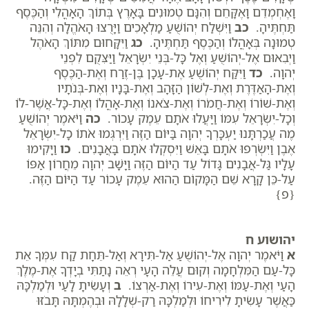
וָאֶחְמְדֵם וָאֶקָּחֵם וְהִנָּם טְמוּנִים בָּאָרֶץ בְּתוֹךְ הָאָהֳלִי וְהַכֶּסֶף
תַּחְתֶּיהָ.
כב
וַיִּשְׁלַח יְהוֹשֻׁעַ מַלְאָכִים וַיָּרֻצוּ הָאֹהֱלָה וְהִנֵּה
טְמוּנָה בְּאָהֳלוֹ וְהַכֶּסֶף תַּחְתֶּיהָ.
כג
וַיִּקָּחוּם מִתּוֹךְ הָאֹהֶל
וַיְבִאוּם אֶל-יְהוֹשֻׁעַ וְאֶל כָּל-בְּנֵי יִשְׂרָאֵל וַיַּצִּקֻם לִפְנֵי
יְהוָה.
כד
וַיִּקַּח יְהוֹשֻׁעַ אֶת-עָכָן בֶּן-זֶרַח וְאֶת-הַכֶּסֶף
וְאֶת-הָאַדֶּרֶת וְאֶת-לְשׁוֹן הַזָּהָב וְאֶת-בָּנָיו וְאֶת-בְּנֹתָיו
וְאֶת-שׁוֹרוֹ וְאֶת-חֲמֹרוֹ וְאֶת-צֹאנוֹ וְאֶת-אָהֳלוֹ וְאֶת-כָּל-אֲשֶׁר-לוֹ
וְכָל-יִשְׂרָאֵל עִמּוֹ וַיַּעֲלוּ אֹתָם עֵמֶק עָכוֹר.
כה
וַיֹּאמֶר יְהוֹשֻׁעַ
מֶה עֲכַרְתָּנוּ יַעְכָּרְךָ יְהוָה בַּיּוֹם הַזֶּה וַיִּרְגְּמוּ אֹתוֹ כָל-יִשְׂרָאֵל
אֶבֶן וַיִּשְׂרְפוּ אֹתָם בָּאֵשׁ וַיִּסְקְלוּ אֹתָם בָּאֲבָנִים.
כו
וַיָּקִימוּ
עָלָיו גַּל-אֲבָנִים גָּדוֹל עַד הַיּוֹם הַזֶּה וַיָּשָׁב יְהוָה מֵחֲרוֹן אַפּוֹ
עַל-כֵּן קָרָא שֵׁם הַמָּקוֹם הַהוּא עֵמֶק עָכוֹר עַד הַיּוֹם הַזֶּה.
{פ}
יהושוע ח
א
וַיֹּאמֶר יְהוָה אֶל-יְהוֹשֻׁעַ אַל-תִּירָא וְאַל-תֵּחָת קַח עִמְּךָ אֵת
כָּל-עַם הַמִּלְחָמָה וְקוּם עֲלֵה הָעָי רְאֵה נָתַתִּי בְיָדְךָ אֶת-מֶלֶךְ
הָעַי וְאֶת-עַמּוֹ וְאֶת-עִירוֹ וְאֶת-אַרְצוֹ.
ב
וְעָשִׂיתָ לָעַי וּלְמַלְכָּהּ
כַּאֲשֶׁר עָשִׂיתָ לִירִיחוֹ וּלְמַלְכָּהּ רַק-שְׁלָלָהּ וּבְהֶמְתָּהּ תָּבֹזּוּ