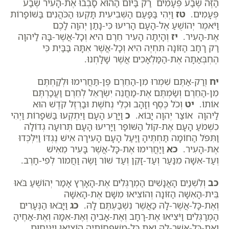
הַזֶּה שֶׁבַע פְּעָמִים רַק בַּיּוֹם הַהוּא סָבְבוּ אֶת-הָעִיר שֶׁבַע
פְּעָמִים.
טז
וַיְהִי בַּפַּעַם הַשְּׁבִיעִית תָּקְעוּ הַכֹּהֲנִים בַּשּׁוֹפָרוֹת
וַיֹּאמֶר יְהוֹשֻׁעַ אֶל-הָעָם הָרִיעוּ כִּי-נָתַן יְהוָה לָכֶם
אֶת-הָעִיר.
יז
וְהָיְתָה הָעִיר חֵרֶם הִיא וְכָל-אֲשֶׁר-בָּהּ לַיהוָה
רַק רָחָב הַזּוֹנָה תִּחְיֶה הִיא וְכָל-אֲשֶׁר אִתָּהּ בַּבַּיִת כִּי
הֶחְבְּאַתָה אֶת-הַמַּלְאָכִים אֲשֶׁר שָׁלָחְנוּ.
יח
וְרַק-אַתֶּם שִׁמְרוּ מִן-הַחֵרֶם פֶּן-תַּחֲרִימוּ וּלְקַחְתֶּם
מִן-הַחֵרֶם וְשַׂמְתֶּם אֶת-מַחֲנֵה יִשְׂרָאֵל לְחֵרֶם וַעֲכַרְתֶּם
אוֹתוֹ.
יט
וְכֹל כֶּסֶף וְזָהָב וּכְלֵי נְחֹשֶׁת וּבַרְזֶל קֹדֶשׁ הוּא
לַיהוָה אוֹצַר יְהוָה יָבוֹא.
כ
וַיָּרַע הָעָם וַיִּתְקְעוּ בַּשֹּׁפָרוֹת וַיְהִי
כִשְׁמֹעַ הָעָם אֶת-קוֹל הַשּׁוֹפָר וַיָּרִיעוּ הָעָם תְּרוּעָה גְדוֹלָה
וַתִּפֹּל הַחוֹמָה תַּחְתֶּיהָ וַיַּעַל הָעָם הָעִירָה אִישׁ נֶגְדּוֹ וַיִּלְכְּדוּ
אֶת-הָעִיר.
כא
וַיַּחֲרִימוּ אֶת-כָּל-אֲשֶׁר בָּעִיר מֵאִישׁ
וְעַד-אִשָּׁה מִנַּעַר וְעַד-זָקֵן וְעַד שׁוֹר וָשֶׂה וַחֲמוֹר לְפִי-חָרֶב.
כב
וְלִשְׁנַיִם הָאֲנָשִׁים הַמְרַגְּלִים אֶת-הָאָרֶץ אָמַר יְהוֹשֻׁעַ בֹּאוּ
בֵּית-הָאִשָּׁה הַזּוֹנָה וְהוֹצִיאוּ מִשָּׁם אֶת-הָאִשָּׁה
וְאֶת-כָּל-אֲשֶׁר-לָהּ כַּאֲשֶׁר נִשְׁבַּעְתֶּם לָהּ.
כג
וַיָּבֹאוּ הַנְּעָרִים
הַמְרַגְּלִים וַיֹּצִיאוּ אֶת-רָחָב וְאֶת-אָבִיהָ וְאֶת-אִמָּהּ וְאֶת-אַחֶיהָ
וְאֶת-כָּל-אֲשֶׁר-לָהּ וְאֵת כָּל-מִשְׁפְּחוֹתֶיהָ הוֹצִיאוּ וַיַּנִּיחוּם