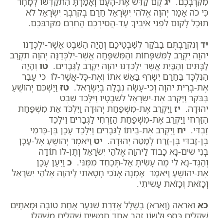
מִקִּרְבְּכֶם.
יג
קֻם קַדֵּשׁ אֶת-הָעָם וְאָמַרְתָּ הִתְקַדְּשׁוּ לְמָחָר
כִּי כֹה אָמַר יְהוָה אֱלֹהֵי יִשְׂרָאֵל חֵרֶם בְּקִרְבְּךָ יִשְׂרָאֵל לֹא
תוּכַל לָקוּם לִפְנֵי אֹיְבֶיךָ עַד-הֲסִירְכֶם הַחֵרֶם מִקִּרְבְּכֶם.
יד
וְנִקְרַבְתֶּם בַּבֹּקֶר לְשִׁבְטֵיכֶם וְהָיָה הַשֵּׁבֶט אֲשֶׁר-יִלְכְּדֶנּוּ
יְהוָה יִקְרַב לַמִּשְׁפָּחוֹת וְהַמִּשְׁפָּחָה אֲשֶׁר-יִלְכְּדֶנָּה יְהוָה תִּקְרַב
לַבָּתִּים וְהַבַּיִת אֲשֶׁר יִלְכְּדֶנּוּ יְהוָה יִקְרַב לַגְּבָרִים.
טו
וְהָיָה
הַנִּלְכָּד בַּחֵרֶם יִשָּׂרֵף בָּאֵשׁ אֹתוֹ וְאֶת-כָּל-אֲשֶׁר-לוֹ כִּי עָבַר
אֶת-בְּרִית יְהוָה וְכִי-עָשָׂה נְבָלָה בְּיִשְׂרָאֵל.
טז
וַיַּשְׁכֵּם יְהוֹשֻׁעַ
בַּבֹּקֶר וַיַּקְרֵב אֶת-יִשְׂרָאֵל לִשְׁבָטָיו וַיִּלָּכֵד שֵׁבֶט
יְהוּדָה.
יז
וַיַּקְרֵב אֶת-מִשְׁפַּחַת יְהוּדָה וַיִּלְכֹּד אֵת מִשְׁפַּחַת
הַזַּרְחִי וַיַּקְרֵב אֶת-מִשְׁפַּחַת הַזַּרְחִי לַגְּבָרִים וַיִּלָּכֵד
זַבְדִּי.
יח
וַיַּקְרֵב אֶת-בֵּיתוֹ לַגְּבָרִים וַיִּלָּכֵד עָכָן בֶּן-כַּרְמִי
בֶן-זַבְדִּי בֶּן-זֶרַח לְמַטֵּה יְהוּדָה.
יט
וַיֹּאמֶר יְהוֹשֻׁעַ אֶל-עָכָן
בְּנִי שִׂים-נָא כָבוֹד לַיהוָה אֱלֹהֵי יִשְׂרָאֵל וְתֶן-לוֹ תוֹדָה
וְהַגֶּד-נָא לִי מֶה עָשִׂיתָ אַל-תְּכַחֵד מִמֶּנִּי.
כ
וַיַּעַן עָכָן
אֶת-יְהוֹשֻׁעַ וַיֹּאמַר אָמְנָה אָנֹכִי חָטָאתִי לַיהוָה אֱלֹהֵי יִשְׂרָאֵל
וְכָזֹאת וְכָזֹאת עָשִׂיתִי.
כא
ואראה (וָאֵרֶא) בַשָּׁלָל אַדֶּרֶת שִׁנְעָר אַחַת טוֹבָה וּמָאתַיִם
שְׁקָלִים כֶּסֶף וּלְשׁוֹן זָהָב אֶחָד חֲמִשִּׁים שְׁקָלִים מִשְׁקָלוֹ