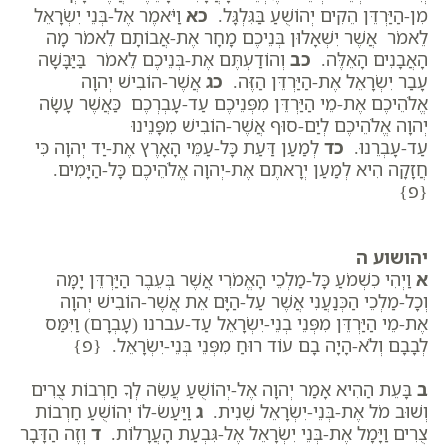
מִן-הַיַּרְדֵּן הֵקִים יְהוֹשֻׁעַ בַּגִּלְגָּל.
כא
וַיֹּאמֶר אֶל-בְּנֵי יִשְׂרָאֵל
לֵאמֹר אֲשֶׁר יִשְׁאָלוּן בְּנֵיכֶם מָחָר אֶת-אֲבוֹתָם לֵאמֹר מָה
הָאֲבָנִים הָאֵלֶּה.
כב
וְהוֹדַעְתֶּם אֶת-בְּנֵיכֶם לֵאמֹר בַּיַּבָּשָׁה
עָבַר יִשְׂרָאֵל אֶת-הַיַּרְדֵּן הַזֶּה.
כג
אֲשֶׁר-הוֹבִישׁ יְהוָה
אֱלֹהֵיכֶם אֶת-מֵי הַיַּרְדֵּן מִפְּנֵיכֶם עַד-עָבְרְכֶם כַּאֲשֶׁר עָשָׂה
יְהוָה אֱלֹהֵיכֶם לְיַם-סוּף אֲשֶׁר-הוֹבִישׁ מִפָּנֵינוּ
עַד-עָבְרֵנוּ.
כד
לְמַעַן דַּעַת כָּל-עַמֵּי הָאָרֶץ אֶת-יַד יְהוָה כִּי
חֲזָקָה הִיא לְמַעַן יְרָאתֶם אֶת-יְהוָה אֱלֹהֵיכֶם כָּל-הַיָּמִים.
{פ}
יהושוע ה
א
וַיְהִי כִשְׁמֹעַ כָּל-מַלְכֵי הָאֱמֹרִי אֲשֶׁר בְּעֵבֶר הַיַּרְדֵּן יָמָּה
וְכָל-מַלְכֵי הַכְּנַעֲנִי אֲשֶׁר עַל-הַיָּם אֵת אֲשֶׁר-הוֹבִישׁ יְהוָה
אֶת-מֵי הַיַּרְדֵּן מִפְּנֵי בְנֵי-יִשְׂרָאֵל עַד-עברנו (עָבְרָם) וַיִּמַּס
לְבָבָם וְלֹא-הָיָה בָם עוֹד רוּחַ מִפְּנֵי בְּנֵי-יִשְׂרָאֵל. {פ}
ב
בָּעֵת הַהִיא אָמַר יְהוָה אֶל-יְהוֹשֻׁעַ עֲשֵׂה לְךָ חַרְבוֹת צֻרִים
וְשׁוּב מֹל אֶת-בְּנֵי-יִשְׂרָאֵל שֵׁנִית.
ג
וַיַּעַשׂ-לוֹ יְהוֹשֻׁעַ חַרְבוֹת
צֻרִים וַיָּמָל אֶת-בְּנֵי יִשְׂרָאֵל אֶל-גִּבְעַת הָעֲרָלוֹת.
ד
וְזֶה הַדָּבָר