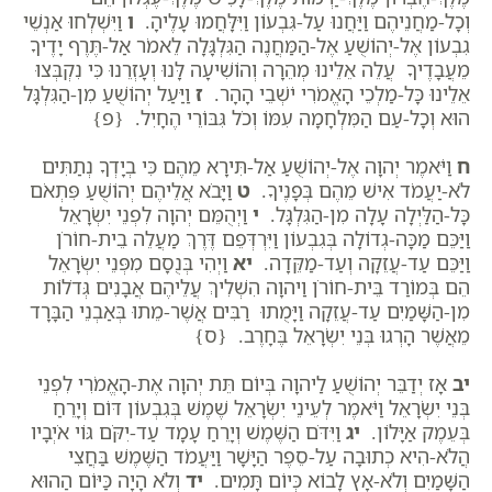
וְכָל-מַחֲנֵיהֶם וַיַּחֲנוּ עַל-גִּבְעוֹן וַיִּלָּחֲמוּ עָלֶיהָ.
ו
וַיִּשְׁלְחוּ אַנְשֵׁי
גִבְעוֹן אֶל-יְהוֹשֻׁעַ אֶל-הַמַּחֲנֶה הַגִּלְגָּלָה לֵאמֹר אַל-תֶּרֶף יָדֶיךָ
מֵעֲבָדֶיךָ עֲלֵה אֵלֵינוּ מְהֵרָה וְהוֹשִׁיעָה לָּנוּ וְעָזְרֵנוּ כִּי נִקְבְּצוּ
אֵלֵינוּ כָּל-מַלְכֵי הָאֱמֹרִי יֹשְׁבֵי הָהָר.
ז
וַיַּעַל יְהוֹשֻׁעַ מִן-הַגִּלְגָּל
הוּא וְכָל-עַם הַמִּלְחָמָה עִמּוֹ וְכֹל גִּבּוֹרֵי הֶחָיִל. {פ}
ח
וַיֹּאמֶר יְהוָה אֶל-יְהוֹשֻׁעַ אַל-תִּירָא מֵהֶם כִּי בְיָדְךָ נְתַתִּים
לֹא-יַעֲמֹד אִישׁ מֵהֶם בְּפָנֶיךָ.
ט
וַיָּבֹא אֲלֵיהֶם יְהוֹשֻׁעַ פִּתְאֹם
כָּל-הַלַּיְלָה עָלָה מִן-הַגִּלְגָּל.
י
וַיְהֻמֵּם יְהוָה לִפְנֵי יִשְׂרָאֵל
וַיַּכֵּם מַכָּה-גְדוֹלָה בְּגִבְעוֹן וַיִּרְדְּפֵם דֶּרֶךְ מַעֲלֵה בֵית-חוֹרֹן
וַיַּכֵּם עַד-עֲזֵקָה וְעַד-מַקֵּדָה.
יא
וַיְהִי בְּנֻסָם מִפְּנֵי יִשְׂרָאֵל
הֵם בְּמוֹרַד בֵּית-חוֹרֹן וַיהוָה הִשְׁלִיךְ עֲלֵיהֶם אֲבָנִים גְּדֹלוֹת
מִן-הַשָּׁמַיִם עַד-עֲזֵקָה וַיָּמֻתוּ רַבִּים אֲשֶׁר-מֵתוּ בְּאַבְנֵי הַבָּרָד
מֵאֲשֶׁר הָרְגוּ בְּנֵי יִשְׂרָאֵל בֶּחָרֶב. {ס}
יב
אָז יְדַבֵּר יְהוֹשֻׁעַ לַיהוָה בְּיוֹם תֵּת יְהוָה אֶת-הָאֱמֹרִי לִפְנֵי
בְּנֵי יִשְׂרָאֵל וַיֹּאמֶר לְעֵינֵי יִשְׂרָאֵל שֶׁמֶשׁ בְּגִבְעוֹן דּוֹם וְיָרֵחַ
בְּעֵמֶק אַיָּלוֹן.
יג
וַיִּדֹּם הַשֶּׁמֶשׁ וְיָרֵחַ עָמָד עַד-יִקֹּם גּוֹי אֹיְבָיו
הֲלֹא-הִיא כְתוּבָה עַל-סֵפֶר הַיָּשָׁר וַיַּעֲמֹד הַשֶּׁמֶשׁ בַּחֲצִי
הַשָּׁמַיִם וְלֹא-אָץ לָבוֹא כְּיוֹם תָּמִים.
יד
וְלֹא הָיָה כַּיּוֹם הַהוּא