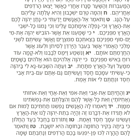
הַמַּעְבְּרוֹת וְהַשַּׁעַר סָגָרוּ אַחֲרֵי כַּאֲשֶׁר יָצְאוּ הָרֹדְפִים
אַחֲרֵיהֶם.
ח
וְהֵמָּה טֶרֶם יִשְׁכָּבוּן וְהִיא עָלְתָה עֲלֵיהֶם
עַל-הַגָּג.
ט
וַתֹּאמֶר אֶל-הָאֲנָשִׁים יָדַעְתִּי כִּי-נָתַן יְהוָה לָכֶם
אֶת-הָאָרֶץ וְכִי-נָפְלָה אֵימַתְכֶם עָלֵינוּ וְכִי נָמֹגוּ כָּל-יֹשְׁבֵי
הָאָרֶץ מִפְּנֵיכֶם.
י
כִּי שָׁמַעְנוּ אֵת אֲשֶׁר-הוֹבִישׁ יְהוָה אֶת-מֵי
יַם-סוּף מִפְּנֵיכֶם בְּצֵאתְכֶם מִמִּצְרָיִם וַאֲשֶׁר עֲשִׂיתֶם לִשְׁנֵי
מַלְכֵי הָאֱמֹרִי אֲשֶׁר בְּעֵבֶר הַיַּרְדֵּן לְסִיחֹן וּלְעוֹג אֲשֶׁר
הֶחֱרַמְתֶּם אוֹתָם.
יא
וַנִּשְׁמַע וַיִּמַּס לְבָבֵנוּ וְלֹא-קָמָה עוֹד
רוּחַ בְּאִישׁ מִפְּנֵיכֶם כִּי יְהוָה אֱלֹהֵיכֶם הוּא אֱלֹהִים בַּשָּׁמַיִם
מִמַּעַל וְעַל-הָאָרֶץ מִתָּחַת.
יב
וְעַתָּה הִשָּׁבְעוּ-נָא לִי בַּיהוָה
כִּי-עָשִׂיתִי עִמָּכֶם חָסֶד וַעֲשִׂיתֶם גַּם-אַתֶּם עִם-בֵּית אָבִי
חֶסֶד וּנְתַתֶּם לִי אוֹת אֱמֶת.
יג
וְהַחֲיִתֶם אֶת-אָבִי וְאֶת-אִמִּי וְאֶת-אַחַי וְאֶת-אחותי
(אַחְיוֹתַי) וְאֵת כָּל-אֲשֶׁר לָהֶם וְהִצַּלְתֶּם אֶת-נַפְשֹׁתֵינוּ
מִמָּוֶת.
יד
וַיֹּאמְרוּ לָהּ הָאֲנָשִׁים נַפְשֵׁנוּ תַחְתֵּיכֶם לָמוּת אִם
לֹא תַגִּידוּ אֶת-דְּבָרֵנוּ זֶה וְהָיָה בְּתֵת-יְהוָה לָנוּ אֶת-הָאָרֶץ
וְעָשִׂינוּ עִמָּךְ חֶסֶד וֶאֱמֶת.
טו
וַתּוֹרִדֵם בַּחֶבֶל בְּעַד הַחַלּוֹן
כִּי בֵיתָהּ בְּקִיר הַחוֹמָה וּבַחוֹמָה הִיא יוֹשָׁבֶת.
טז
וַתֹּאמֶר
לָהֶם הָהָרָה לֵּכוּ פֶּן-יִפְגְּעוּ בָכֶם הָרֹדְפִים וְנַחְבֵּתֶם שָׁמָּה