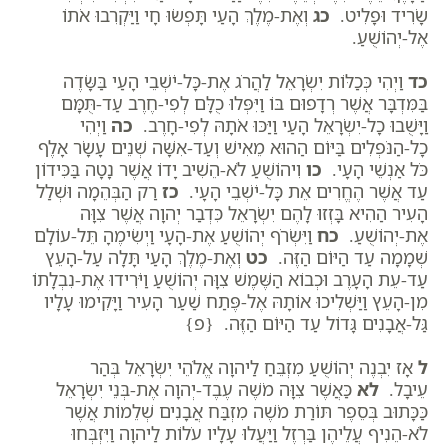
שָׂרִיד וּפָלִיט.
כג
וְאֶת-מֶלֶךְ הָעַי תָּפְשׂוּ חָי וַיַּקְרִבוּ אֹתוֹ
אֶל-יְהוֹשֻׁעַ.
כד
וַיְהִי כְּכַלּוֹת יִשְׂרָאֵל לַהֲרֹג אֶת-כָּל-יֹשְׁבֵי הָעַי בַּשָּׂדֶה
בַּמִּדְבָּר אֲשֶׁר רְדָפוּם בּוֹ וַיִּפְּלוּ כֻלָּם לְפִי-חֶרֶב עַד-תֻּמָּם
וַיָּשֻׁבוּ כָל-יִשְׂרָאֵל הָעַי וַיַּכּוּ אֹתָהּ לְפִי-חָרֶב.
כה
וַיְהִי
כָל-הַנֹּפְלִים בַּיּוֹם הַהוּא מֵאִישׁ וְעַד-אִשָּׁה שְׁנֵים עָשָׂר אָלֶף
כֹּל אַנְשֵׁי הָעָי.
כו
וִיהוֹשֻׁעַ לֹא-הֵשִׁיב יָדוֹ אֲשֶׁר נָטָה בַּכִּידוֹן
עַד אֲשֶׁר הֶחֱרִים אֵת כָּל-יֹשְׁבֵי הָעָי.
כז
רַק הַבְּהֵמָה וּשְׁלַל
הָעִיר הַהִיא בָּזְזוּ לָהֶם יִשְׂרָאֵל כִּדְבַר יְהוָה אֲשֶׁר צִוָּה
אֶת-יְהוֹשֻׁעַ.
כח
וַיִּשְׂרֹף יְהוֹשֻׁעַ אֶת-הָעָי וַיְשִׂימֶהָ תֵּל-עוֹלָם
שְׁמָמָה עַד הַיּוֹם הַזֶּה.
כט
וְאֶת-מֶלֶךְ הָעַי תָּלָה עַל-הָעֵץ
עַד-עֵת הָעָרֶב וּכְבוֹא הַשֶּׁמֶשׁ צִוָּה יְהוֹשֻׁעַ וַיֹּרִידוּ אֶת-נִבְלָתוֹ
מִן-הָעֵץ וַיַּשְׁלִיכוּ אוֹתָהּ אֶל-פֶּתַח שַׁעַר הָעִיר וַיָּקִימוּ עָלָיו
גַּל-אֲבָנִים גָּדוֹל עַד הַיּוֹם הַזֶּה. {פ}
ל
אָז יִבְנֶה יְהוֹשֻׁעַ מִזְבֵּחַ לַיהוָה אֱלֹהֵי יִשְׂרָאֵל בְּהַר
עֵיבָל.
לא
כַּאֲשֶׁר צִוָּה מֹשֶׁה עֶבֶד-יְהוָה אֶת-בְּנֵי יִשְׂרָאֵל
כַּכָּתוּב בְּסֵפֶר תּוֹרַת מֹשֶׁה מִזְבַּח אֲבָנִים שְׁלֵמוֹת אֲשֶׁר
לֹא-הֵנִיף עֲלֵיהֶן בַּרְזֶל וַיַּעֲלוּ עָלָיו עֹלוֹת לַיהוָה וַיִּזְבְּחוּ