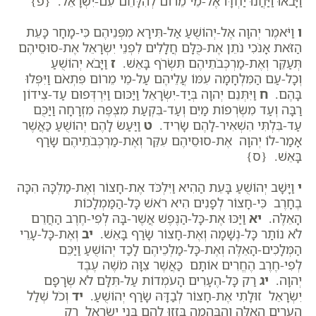
וַיָּבֹאוּ וַיַּחֲנוּ יַחְדָּו אֶל-מֵי מֵרוֹם לְהִלָּחֵם עִם-יִשְׂרָאֵל. {פ}
ו
וַיֹּאמֶר יְהוָה אֶל-יְהוֹשֻׁעַ אַל-תִּירָא מִפְּנֵיהֶם כִּי-מָחָר כָּעֵת
הַזֹּאת אָנֹכִי נֹתֵן אֶת-כֻּלָּם חֲלָלִים לִפְנֵי יִשְׂרָאֵל אֶת-סוּסֵיהֶם
תְּעַקֵּר וְאֶת-מַרְכְּבֹתֵיהֶם תִּשְׂרֹף בָּאֵשׁ.
ז
וַיָּבֹא יְהוֹשֻׁעַ
וְכָל-עַם הַמִּלְחָמָה עִמּוֹ עֲלֵיהֶם עַל-מֵי מֵרוֹם פִּתְאֹם וַיִּפְּלוּ
בָּהֶם.
ח
וַיִּתְּנֵם יְהוָה בְּיַד-יִשְׂרָאֵל וַיַּכּוּם וַיִּרְדְּפוּם עַד-צִידוֹן
רַבָּה וְעַד מִשְׂרְפוֹת מַיִם וְעַד-בִּקְעַת מִצְפֶּה מִזְרָחָה וַיַּכֻּם
עַד-בִּלְתִּי הִשְׁאִיר-לָהֶם שָׂרִיד.
ט
וַיַּעַשׂ לָהֶם יְהוֹשֻׁעַ כַּאֲשֶׁר
אָמַר-לוֹ יְהוָה אֶת-סוּסֵיהֶם עִקֵּר וְאֶת-מַרְכְּבֹתֵיהֶם שָׂרַף
בָּאֵשׁ. {ס}
י
וַיָּשָׁב יְהוֹשֻׁעַ בָּעֵת הַהִיא וַיִּלְכֹּד אֶת-חָצוֹר וְאֶת-מַלְכָּהּ הִכָּה
בֶחָרֶב כִּי-חָצוֹר לְפָנִים הִיא רֹאשׁ כָּל-הַמַּמְלָכוֹת
הָאֵלֶּה.
יא
וַיַּכּוּ אֶת-כָּל-הַנֶּפֶשׁ אֲשֶׁר-בָּהּ לְפִי-חֶרֶב הַחֲרֵם
לֹא נוֹתַר כָּל-נְשָׁמָה וְאֶת-חָצוֹר שָׂרַף בָּאֵשׁ.
יב
וְאֶת-כָּל-עָרֵי
הַמְּלָכִים-הָאֵלֶּה וְאֶת-כָּל-מַלְכֵיהֶם לָכַד יְהוֹשֻׁעַ וַיַּכֵּם
לְפִי-חֶרֶב הֶחֱרִים אוֹתָם כַּאֲשֶׁר צִוָּה מֹשֶׁה עֶבֶד
יְהוָה.
יג
רַק כָּל-הֶעָרִים הָעֹמְדוֹת עַל-תִּלָּם לֹא שְׂרָפָם
יִשְׂרָאֵל זוּלָתִי אֶת-חָצוֹר לְבַדָּהּ שָׂרַף יְהוֹשֻׁעַ.
יד
וְכֹל שְׁלַל
הֶעָרִים הָאֵלֶּה וְהַבְּהֵמָה בָּזְזוּ לָהֶם בְּנֵי יִשְׂרָאֵל רַק