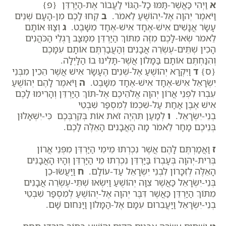
א
וַיְהִי כַּאֲשֶׁר-תַּמּוּ כָל-הַגּוֹי לַעֲבוֹר אֶת-הַיַּרְדֵּן {פ}
וַיֹּאמֶר יְהוָה אֶל-יְהוֹשֻׁעַ לֵאמֹר.
ב
קְחוּ לָכֶם מִן-הָעָם שְׁנֵים
עָשָׂר אֲנָשִׁים אִישׁ-אֶחָד אִישׁ-אֶחָד מִשָּׁבֶט.
ג
וְצַוּוּ אוֹתָם
לֵאמֹר שְׂאוּ-לָכֶם מִזֶּה מִתּוֹךְ הַיַּרְדֵּן מִמַּצַּב רַגְלֵי הַכֹּהֲנִים
הָכִין שְׁתֵּים-עֶשְׂרֵה אֲבָנִים וְהַעֲבַרְתֶּם אוֹתָם עִמָּכֶם
וְהִנַּחְתֶּם אוֹתָם בַּמָּלוֹן אֲשֶׁר-תָּלִינוּ בוֹ הַלָּיְלָה.
{ס}
ד
וַיִּקְרָא יְהוֹשֻׁעַ אֶל-שְׁנֵים הֶעָשָׂר אִישׁ אֲשֶׁר הֵכִין מִבְּנֵי
יִשְׂרָאֵל אִישׁ-אֶחָד אִישׁ-אֶחָד מִשָּׁבֶט.
ה
וַיֹּאמֶר לָהֶם יְהוֹשֻׁעַ
עִבְרוּ לִפְנֵי אֲרוֹן יְהוָה אֱלֹהֵיכֶם אֶל-תּוֹךְ הַיַּרְדֵּן וְהָרִימוּ לָכֶם
אִישׁ אֶבֶן אַחַת עַל-שִׁכְמוֹ לְמִסְפַּר שִׁבְטֵי
בְנֵי-יִשְׂרָאֵל.
ו
לְמַעַן תִּהְיֶה זֹאת אוֹת בְּקִרְבְּכֶם כִּי-יִשְׁאָלוּן
בְּנֵיכֶם מָחָר לֵאמֹר מָה הָאֲבָנִים הָאֵלֶּה לָכֶם.
ז
וַאֲמַרְתֶּם לָהֶם אֲשֶׁר נִכְרְתוּ מֵימֵי הַיַּרְדֵּן מִפְּנֵי אֲרוֹן
בְּרִית-יְהוָה בְּעָבְרוֹ בַּיַּרְדֵּן נִכְרְתוּ מֵי הַיַּרְדֵּן וְהָיוּ הָאֲבָנִים
הָאֵלֶּה לְזִכָּרוֹן לִבְנֵי יִשְׂרָאֵל עַד-עוֹלָם.
ח
וַיַּעֲשׂוּ-כֵן
בְּנֵי-יִשְׂרָאֵל כַּאֲשֶׁר צִוָּה יְהוֹשֻׁעַ וַיִּשְׂאוּ שְׁתֵּי-עֶשְׂרֵה אֲבָנִים
מִתּוֹךְ הַיַּרְדֵּן כַּאֲשֶׁר דִּבֶּר יְהוָה אֶל-יְהוֹשֻׁעַ לְמִסְפַּר שִׁבְטֵי
בְנֵי-יִשְׂרָאֵל וַיַּעֲבִרוּם עִמָּם אֶל-הַמָּלוֹן וַיַּנִּחוּם שָׁם.