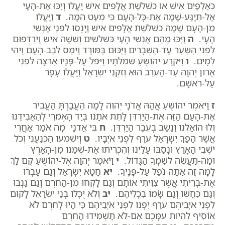
כְּאַלְפַּיִם אִישׁ אוֹ כִּשְׁלֹשֶׁת אֲלָפִים אִישׁ יַעֲלוּ וְיַכּוּ אֶת-הָעָי
אַל-תְּיַגַּע-שָׁמָּה אֶת-כָּל-הָעָם כִּי מְעַט הֵמָּה.
ד
וַיַּעֲלוּ
מִן-הָעָם שָׁמָּה כִּשְׁלֹשֶׁת אֲלָפִים אִישׁ וַיָּנֻסוּ לִפְנֵי אַנְשֵׁי
הָעָי.
ה
וַיַּכּוּ מֵהֶם אַנְשֵׁי הָעַי כִּשְׁלֹשִׁים וְשִׁשָּׁה אִישׁ וַיִּרְדְּפוּם
לִפְנֵי הַשַּׁעַר עַד-הַשְּׁבָרִים וַיַּכּוּם בַּמּוֹרָד וַיִּמַּס לְבַב-הָעָם וַיְהִי
לְמָיִם.
ו
וַיִּקְרַע יְהוֹשֻׁעַ שִׂמְלֹתָיו וַיִּפֹּל עַל-פָּנָיו אַרְצָה לִפְנֵי
אֲרוֹן יְהוָה עַד-הָעֶרֶב הוּא וְזִקְנֵי יִשְׂרָאֵל וַיַּעֲלוּ עָפָר
עַל-רֹאשָׁם.
ז
וַיֹּאמֶר יְהוֹשֻׁעַ אֲהָהּ אֲדֹנָי יְהוִה לָמָה הֵעֲבַרְתָּ הַעֲבִיר
אֶת-הָעָם הַזֶּה אֶת-הַיַּרְדֵּן לָתֵת אֹתָנוּ בְּיַד הָאֱמֹרִי לְהַאֲבִידֵנוּ
וְלוּ הוֹאַלְנוּ וַנֵּשֶׁב בְּעֵבֶר הַיַּרְדֵּן.
ח
בִּי אֲדֹנָי מָה אֹמַר אַחֲרֵי
אֲשֶׁר הָפַךְ יִשְׂרָאֵל עֹרֶף לִפְנֵי אֹיְבָיו.
ט
וְיִשְׁמְעוּ הַכְּנַעֲנִי וְכֹל
יֹשְׁבֵי הָאָרֶץ וְנָסַבּוּ עָלֵינוּ וְהִכְרִיתוּ אֶת-שְׁמֵנוּ מִן-הָאָרֶץ
וּמַה-תַּעֲשֵׂה לְשִׁמְךָ הַגָּדוֹל.
י
וַיֹּאמֶר יְהוָה אֶל-יְהוֹשֻׁעַ קֻם לָךְ
לָמָּה זֶּה אַתָּה נֹפֵל עַל-פָּנֶיךָ.
יא
חָטָא יִשְׂרָאֵל וְגַם עָבְרוּ
אֶת-בְּרִיתִי אֲשֶׁר צִוִּיתִי אוֹתָם וְגַם לָקְחוּ מִן-הַחֵרֶם וְגַם גָּנְבוּ
וְגַם כִּחֲשׁוּ וְגַם שָׂמוּ בִכְלֵיהֶם.
יב
וְלֹא יֻכְלוּ בְּנֵי יִשְׂרָאֵל לָקוּם
לִפְנֵי אֹיְבֵיהֶם עֹרֶף יִפְנוּ לִפְנֵי אֹיְבֵיהֶם כִּי הָיוּ לְחֵרֶם לֹא
אוֹסִיף לִהְיוֹת עִמָּכֶם אִם-לֹא תַשְׁמִידוּ הַחֵרֶם