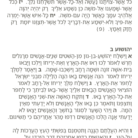
כֹּל אֲשֶׁר-צִוִּיתָנוּ נַעֲשֶׂה וְאֶל-כָּל-אֲשֶׁר תִּשְׁלָחֵנוּ נֵלֵךְ.
יז
כְּכֹל
אֲשֶׁר-שָׁמַעְנוּ אֶל-מֹשֶׁה כֵּן נִשְׁמַע אֵלֶיךָ רַק יִהְיֶה יְהוָה
אֱלֹהֶיךָ עִמָּךְ כַּאֲשֶׁר הָיָה עִם-מֹשֶׁה.
יח
כָּל-אִישׁ אֲשֶׁר-יַמְרֶה
אֶת-פִּיךָ וְלֹא-יִשְׁמַע אֶת-דְּבָרֶיךָ לְכֹל אֲשֶׁר-תְּצַוֶּנּוּ יוּמָת רַק
חֲזַק וֶאֱמָץ. {פ}
יהושוע ב
א
וַיִּשְׁלַח יְהוֹשֻׁעַ-בִּן-נוּן מִן-הַשִּׁטִּים שְׁנַיִם-אֲנָשִׁים מְרַגְּלִים
חֶרֶשׁ לֵאמֹר לְכוּ רְאוּ אֶת-הָאָרֶץ וְאֶת-יְרִיחוֹ וַיֵּלְכוּ וַיָּבֹאוּ
בֵּית-אִשָּׁה זוֹנָה וּשְׁמָהּ רָחָב וַיִּשְׁכְּבוּ-שָׁמָּה.
ב
וַיֵּאָמַר לְמֶלֶךְ
יְרִיחוֹ לֵאמֹר הִנֵּה אֲנָשִׁים בָּאוּ הֵנָּה הַלַּיְלָה מִבְּנֵי יִשְׂרָאֵל
לַחְפֹּר אֶת-הָאָרֶץ.
ג
וַיִּשְׁלַח מֶלֶךְ יְרִיחוֹ אֶל-רָחָב לֵאמֹר
הוֹצִיאִי הָאֲנָשִׁים הַבָּאִים אֵלַיִךְ אֲשֶׁר-בָּאוּ לְבֵיתֵךְ כִּי לַחְפֹּר
אֶת-כָּל-הָאָרֶץ בָּאוּ.
ד
וַתִּקַּח הָאִשָּׁה אֶת-שְׁנֵי הָאֲנָשִׁים
וַתִּצְפְּנוֹ וַתֹּאמֶר כֵּן בָּאוּ אֵלַי הָאֲנָשִׁים וְלֹא יָדַעְתִּי מֵאַיִן
הֵמָּה.
ה
וַיְהִי הַשַּׁעַר לִסְגּוֹר בַּחֹשֶׁךְ וְהָאֲנָשִׁים יָצָאוּ לֹא
יָדַעְתִּי אָנָה הָלְכוּ הָאֲנָשִׁים רִדְפוּ מַהֵר אַחֲרֵיהֶם כִּי תַשִּׂיגוּם.
ו
וְהִיא הֶעֱלָתַם הַגָּגָה וַתִּטְמְנֵם בְּפִשְׁתֵּי הָעֵץ הָעֲרֻכוֹת לָהּ
עַל-הַגָּג.
ז
וְהָאֲנָשִׁים רָדְפוּ אַחֲרֵיהֶם דֶּרֶךְ הַיַּרְדֵּן עַל