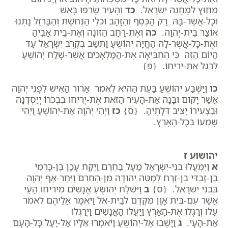
מִחוּץ לְמַחֲנֵה יִשְׂרָאֵל.
כד
וְהָעִיר שָׂרְפוּ בָאֵשׁ
וְכָל-אֲשֶׁר-בָּהּ רַק הַכֶּסֶף וְהַזָּהָב וּכְלֵי הַנְּחֹשֶׁת וְהַבַּרְזֶל נָתְנוּ
אוֹצַר בֵּית-יְהוָה.
כה
וְאֶת-רָחָב הַזּוֹנָה וְאֶת-בֵּית אָבִיהָ
וְאֶת-כָּל-אֲשֶׁר-לָהּ הֶחֱיָה יְהוֹשֻׁעַ וַתֵּשֶׁב בְּקֶרֶב יִשְׂרָאֵל עַד
הַיּוֹם הַזֶּה כִּי הֶחְבִּיאָה אֶת-הַמַּלְאָכִים אֲשֶׁר-שָׁלַח יְהוֹשֻׁעַ
לְרַגֵּל אֶת-יְרִיחוֹ. {פ}
כו
וַיַּשְׁבַּע יְהוֹשֻׁעַ בָּעֵת הַהִיא לֵאמֹר אָרוּר הָאִישׁ לִפְנֵי יְהוָה
אֲשֶׁר יָקוּם וּבָנָה אֶת-הָעִיר הַזֹּאת אֶת-יְרִיחוֹ בִּבְכֹרוֹ יְיַסְּדֶנָּה
וּבִצְעִירוֹ יַצִּיב דְּלָתֶיהָ. {ס}
כז
וַיְהִי יְהוָה אֶת-יְהוֹשֻׁעַ וַיְהִי
שָׁמְעוֹ בְּכָל-הָאָרֶץ.
יהושוע ז
א
וַיִּמְעֲלוּ בְנֵי-יִשְׂרָאֵל מַעַל בַּחֵרֶם וַיִּקַּח עָכָן בֶּן-כַּרְמִי
בֶן-זַבְדִּי בֶן-זֶרַח לְמַטֵּה יְהוּדָה מִן-הַחֵרֶם וַיִּחַר-אַף יְהוָה
בִּבְנֵי יִשְׂרָאֵל. {ס}
ב
וַיִּשְׁלַח יְהוֹשֻׁעַ אֲנָשִׁים מִירִיחוֹ הָעַי
אֲשֶׁר עִם-בֵּית אָוֶן מִקֶּדֶם לְבֵית-אֵל וַיֹּאמֶר אֲלֵיהֶם לֵאמֹר
עֲלוּ וְרַגְּלוּ אֶת-הָאָרֶץ וַיַּעֲלוּ הָאֲנָשִׁים וַיְרַגְּלוּ
אֶת-הָעָי.
ג
וַיָּשֻׁבוּ אֶל-יְהוֹשֻׁעַ וַיֹּאמְרוּ אֵלָיו אַל-יַעַל כָּל-הָעָם