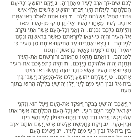
לָכֶם שִׂים-לְךָ אֹרֵב לָעִיר מֵאַחֲרֶיהָ.
ג
וַיָּקָם יְהוֹשֻׁעַ וְכָל-עַם
הַמִּלְחָמָה לַעֲלוֹת הָעָי וַיִּבְחַר יְהוֹשֻׁעַ שְׁלֹשִׁים אֶלֶף אִישׁ
גִּבּוֹרֵי הַחַיִל וַיִּשְׁלָחֵם לָיְלָה.
ד
וַיְצַו אֹתָם לֵאמֹר רְאוּ אַתֶּם
אֹרְבִים לָעִיר מֵאַחֲרֵי הָעִיר אַל-תַּרְחִיקוּ מִן-הָעִיר מְאֹד
וִהְיִיתֶם כֻּלְּכֶם נְכֹנִים.
ה
וַאֲנִי וְכָל-הָעָם אֲשֶׁר אִתִּי נִקְרַב
אֶל-הָעִיר וְהָיָה כִּי-יֵצְאוּ לִקְרָאתֵנוּ כַּאֲשֶׁר בָּרִאשֹׁנָה וְנַסְנוּ
לִפְנֵיהֶם.
ו
וְיָצְאוּ אַחֲרֵינוּ עַד הַתִּיקֵנוּ אוֹתָם מִן-הָעִיר כִּי
יֹאמְרוּ נָסִים לְפָנֵינוּ כַּאֲשֶׁר בָּרִאשֹׁנָה וְנַסְנוּ
לִפְנֵיהֶם.
ז
וְאַתֶּם תָּקֻמוּ מֵהָאוֹרֵב וְהוֹרַשְׁתֶּם אֶת-הָעִיר
וּנְתָנָהּ יְהוָה אֱלֹהֵיכֶם בְּיֶדְכֶם.
ח
וְהָיָה כְּתָפְשְׂכֶם אֶת-הָעִיר
תַּצִּיתוּ אֶת-הָעִיר בָּאֵשׁ כִּדְבַר יְהוָה תַּעֲשׂוּ רְאוּ צִוִּיתִי
אֶתְכֶם.
ט
וַיִּשְׁלָחֵם יְהוֹשֻׁעַ וַיֵּלְכוּ אֶל-הַמַּאְרָב וַיֵּשְׁבוּ בֵּין
בֵּית-אֵל וּבֵין הָעַי מִיָּם לָעָי וַיָּלֶן יְהוֹשֻׁעַ בַּלַּיְלָה הַהוּא בְּתוֹךְ
הָעָם.
י
וַיַּשְׁכֵּם יְהוֹשֻׁעַ בַּבֹּקֶר וַיִּפְקֹד אֶת-הָעָם וַיַּעַל הוּא וְזִקְנֵי
יִשְׂרָאֵל לִפְנֵי הָעָם הָעָי.
יא
וְכָל-הָעָם הַמִּלְחָמָה אֲשֶׁר אִתּוֹ
עָלוּ וַיִּגְּשׁוּ וַיָּבֹאוּ נֶגֶד הָעִיר וַיַּחֲנוּ מִצְּפוֹן לָעַי וְהַגַּי בֵּינָו
וּבֵין-הָעָי.
יב
וַיִּקַּח כַּחֲמֵשֶׁת אֲלָפִים אִישׁ וַיָּשֶׂם אוֹתָם אֹרֵב
בֵּין בֵּית-אֵל וּבֵין הָעַי מִיָּם לָעִיר.
יג
וַיָּשִׂימוּ הָעָם