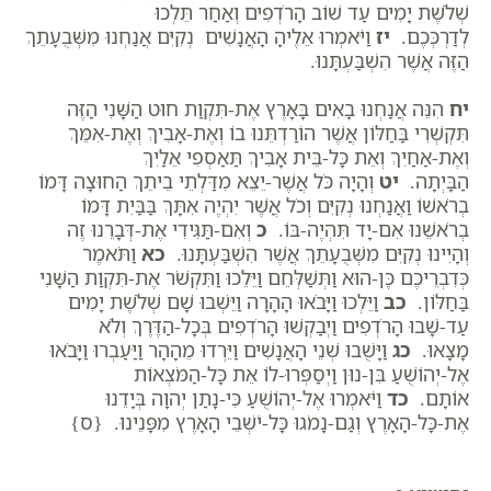
שְׁלֹשֶׁת יָמִים עַד שׁוֹב הָרֹדְפִים וְאַחַר תֵּלְכוּ
לְדַרְכְּכֶם.
יז
וַיֹּאמְרוּ אֵלֶיהָ הָאֲנָשִׁים נְקִיִּם אֲנַחְנוּ מִשְּׁבֻעָתֵךְ
הַזֶּה אֲשֶׁר הִשְׁבַּעְתָּנוּ.
יח
הִנֵּה אֲנַחְנוּ בָאִים בָּאָרֶץ אֶת-תִּקְוַת חוּט הַשָּׁנִי הַזֶּה
תִּקְשְׁרִי בַּחַלּוֹן אֲשֶׁר הוֹרַדְתֵּנוּ בוֹ וְאֶת-אָבִיךְ וְאֶת-אִמֵּךְ
וְאֶת-אַחַיִךְ וְאֵת כָּל-בֵּית אָבִיךְ תַּאַסְפִי אֵלַיִךְ
הַבָּיְתָה.
יט
וְהָיָה כֹּל אֲשֶׁר-יֵצֵא מִדַּלְתֵי בֵיתֵךְ הַחוּצָה דָּמוֹ
בְרֹאשׁוֹ וַאֲנַחְנוּ נְקִיִּם וְכֹל אֲשֶׁר יִהְיֶה אִתָּךְ בַּבַּיִת דָּמוֹ
בְרֹאשֵׁנוּ אִם-יָד תִּהְיֶה-בּוֹ.
כ
וְאִם-תַּגִּידִי אֶת-דְּבָרֵנוּ זֶה
וְהָיִינוּ נְקִיִּם מִשְּׁבֻעָתֵךְ אֲשֶׁר הִשְׁבַּעְתָּנוּ.
כא
וַתֹּאמֶר
כְּדִבְרֵיכֶם כֶּן-הוּא וַתְּשַׁלְּחֵם וַיֵּלֵכוּ וַתִּקְשֹׁר אֶת-תִּקְוַת הַשָּׁנִי
בַּחַלּוֹן.
כב
וַיֵּלְכוּ וַיָּבֹאוּ הָהָרָה וַיֵּשְׁבוּ שָׁם שְׁלֹשֶׁת יָמִים
עַד-שָׁבוּ הָרֹדְפִים וַיְבַקְשׁוּ הָרֹדְפִים בְּכָל-הַדֶּרֶךְ וְלֹא
מָצָאוּ.
כג
וַיָּשֻׁבוּ שְׁנֵי הָאֲנָשִׁים וַיֵּרְדוּ מֵהָהָר וַיַּעַבְרוּ וַיָּבֹאוּ
אֶל-יְהוֹשֻׁעַ בִּן-נוּן וַיְסַפְּרוּ-לוֹ אֵת כָּל-הַמֹּצְאוֹת
אוֹתָם.
כד
וַיֹּאמְרוּ אֶל-יְהוֹשֻׁעַ כִּי-נָתַן יְהוָה בְּיָדֵנוּ
אֶת-כָּל-הָאָרֶץ וְגַם-נָמֹגוּ כָּל-יֹשְׁבֵי הָאָרֶץ מִפָּנֵינוּ. {ס}