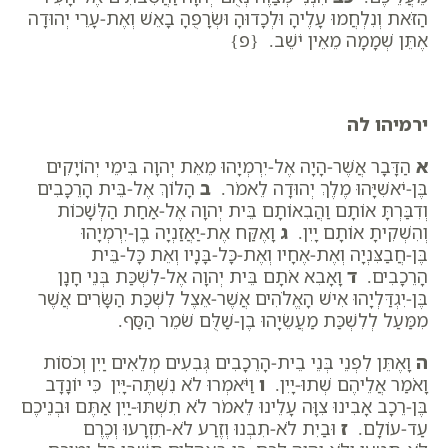
הַזֹּאת וְנִלְחֲמוּ עָלֶיהָ וּלְכָדוּהָ וּשְׂרָפֻהָ בָאֵשׁ וְאֶת-עָרֵי יְהוּדָה
אֶתֵּן שְׁמָמָה מֵאֵין יֹשֵׁב. {פ}
ירמיהו לה
א
הַדָּבָר אֲשֶׁר-הָיָה אֶל-יִרְמְיָהוּ מֵאֵת יְהוָה בִּימֵי יְהוֹיָקִים
בֶּן-יֹאשִׁיָּהוּ מֶלֶךְ יְהוּדָה לֵאמֹר.
ב
הָלוֹךְ אֶל-בֵּית הָרֵכָבִים
וְדִבַּרְתָּ אוֹתָם וַהֲבִאוֹתָם בֵּית יְהוָה אֶל-אַחַת הַלְּשָׁכוֹת
וְהִשְׁקִיתָ אוֹתָם יָיִן.
ג
וָאֶקַּח אֶת-יַאֲזַנְיָה בֶן-יִרְמְיָהוּ
בֶּן-חֲבַצִּנְיָה וְאֶת-אֶחָיו וְאֶת-כָּל-בָּנָיו וְאֵת כָּל-בֵּית
הָרֵכָבִים.
ד
וָאָבִא אֹתָם בֵּית יְהוָה אֶל-לִשְׁכַּת בְּנֵי חָנָן
בֶּן-יִגְדַּלְיָהוּ אִישׁ הָאֱלֹהִים אֲשֶׁר-אֵצֶל לִשְׁכַּת הַשָּׂרִים אֲשֶׁר
מִמַּעַל לְלִשְׁכַּת מַעֲשֵׂיָהוּ בֶן-שַׁלֻּם שֹׁמֵר הַסַּף.
ה
וָאֶתֵּן לִפְנֵי בְּנֵי בֵית-הָרֵכָבִים גְּבִעִים מְלֵאִים יַיִן וְכֹסוֹת
וָאֹמַר אֲלֵיהֶם שְׁתוּ-יָיִן.
ו
וַיֹּאמְרוּ לֹא נִשְׁתֶּה-יָּיִן כִּי יוֹנָדָב
בֶּן-רֵכָב אָבִינוּ צִוָּה עָלֵינוּ לֵאמֹר לֹא תִשְׁתּוּ-יַיִן אַתֶּם וּבְנֵיכֶם
עַד-עוֹלָם.
ז
וּבַיִת לֹא-תִבְנוּ וְזֶרַע לֹא-תִזְרָעוּ וְכֶרֶם