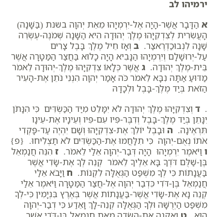
ירמיהו לב
א
הַדָּבָר אֲשֶׁר-הָיָה אֶל-יִרְמְיָהוּ מֵאֵת יְהוָה בשנת (בַּשָּׁנָה)
הָעֲשִׂרִית לְצִדְקִיָּהוּ מֶלֶךְ יְהוּדָה הִיא הַשָּׁנָה שְׁמֹנֶה-עֶשְׂרֵה
שָׁנָה לִנְבוּכַדְרֶאצַּר.
ב
וְאָז חֵיל מֶלֶךְ בָּבֶל צָרִים
עַל-יְרוּשָׁלִָם וְיִרְמְיָהוּ הַנָּבִיא הָיָה כָלוּא בַּחֲצַר הַמַּטָּרָה אֲשֶׁר
בֵּית-מֶלֶךְ יְהוּדָה.
ג
אֲשֶׁר כְּלָאוֹ צִדְקִיָּהוּ מֶלֶךְ-יְהוּדָה לֵאמֹר
מַדּוּעַ אַתָּה נִבָּא לֵאמֹר כֹּה אָמַר יְהוָה הִנְנִי נֹתֵן אֶת-הָעִיר
הַזֹּאת בְּיַד מֶלֶךְ-בָּבֶל וּלְכָדָהּ
.
ד
וְצִדְקִיָּהוּ מֶלֶךְ יְהוּדָה לֹא יִמָּלֵט מִיַּד הַכַּשְׂדִּים כִּי הִנָּתֹן
יִנָּתֵן בְּיַד מֶלֶךְ-בָּבֶל וְדִבֶּר-פִּיו עִם-פִּיו וְעֵינָיו אֶת-עֵינָו
תִּרְאֶינָה.
ה
וּבָבֶל יוֹלִךְ אֶת-צִדְקִיָּהוּ וְשָׁם יִהְיֶה עַד-פָּקְדִי
אֹתוֹ נְאֻם-יְהוָה כִּי תִלָּחֲמוּ אֶת-הַכַּשְׂדִּים לֹא תַצְלִיחוּ. {פ}
ו
וַיֹּאמֶר יִרְמְיָהוּ הָיָה דְּבַר-יְהוָה אֵלַי לֵאמֹר.
ז
הִנֵּה חֲנַמְאֵל
בֶּן-שַׁלֻּם דֹּדְךָ בָּא אֵלֶיךָ לֵאמֹר קְנֵה לְךָ אֶת-שָׂדִי אֲשֶׁר
בַּעֲנָתוֹת כִּי לְךָ מִשְׁפַּט הַגְּאֻלָּה לִקְנוֹת.
ח
וַיָּבֹא אֵלַי
חֲנַמְאֵל בֶּן-דֹּדִי כִּדְבַר יְהוָה אֶל-חֲצַר הַמַּטָּרָה וַיֹּאמֶר אֵלַי
קְנֵה נָא אֶת-שָׂדִי אֲשֶׁר-בַּעֲנָתוֹת אֲשֶׁר בְּאֶרֶץ בִּנְיָמִין כִּי-לְךָ
מִשְׁפַּט הַיְרֻשָּׁה וּלְךָ הַגְּאֻלָּה קְנֵה-לָךְ וָאֵדַע כִּי דְבַר-יְהוָה
הוּא.
ט
וָאֶקְנֶה אֶת-הַשָּׂדֶה מֵאֵת חֲנַמְאֵל בֶּן-דֹּדִי אֲשֶׁר