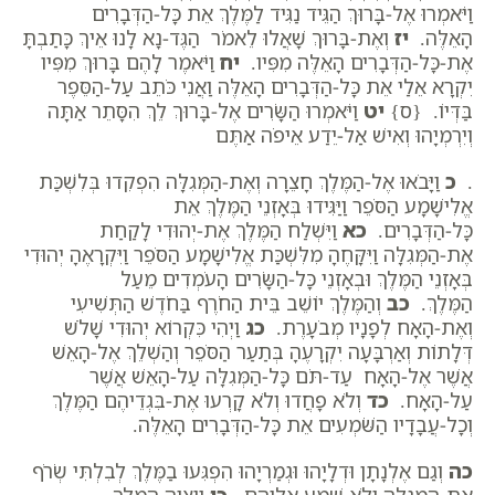
וַיֹּאמְרוּ אֶל-בָּרוּךְ הַגֵּיד נַגִּיד לַמֶּלֶךְ אֵת כָּל-הַדְּבָרִים
הָאֵלֶּה.
יז
וְאֶת-בָּרוּךְ שָׁאֲלוּ לֵאמֹר הַגֶּד-נָא לָנוּ אֵיךְ כָּתַבְתָּ
אֶת-כָּל-הַדְּבָרִים הָאֵלֶּה מִפִּיו.
יח
וַיֹּאמֶר לָהֶם בָּרוּךְ מִפִּיו
יִקְרָא אֵלַי אֵת כָּל-הַדְּבָרִים הָאֵלֶּה וַאֲנִי כֹּתֵב עַל-הַסֵּפֶר
בַּדְּיוֹ. {ס}
יט
וַיֹּאמְרוּ הַשָּׂרִים אֶל-בָּרוּךְ לֵךְ הִסָּתֵר אַתָּה
וְיִרְמְיָהוּ וְאִישׁ אַל-יֵדַע אֵיפֹה אַתֶּם
.
כ
וַיָּבֹאוּ אֶל-הַמֶּלֶךְ חָצֵרָה וְאֶת-הַמְּגִלָּה הִפְקִדוּ בְּלִשְׁכַּת
אֱלִישָׁמָע הַסֹּפֵר וַיַּגִּידוּ בְּאָזְנֵי הַמֶּלֶךְ אֵת
כָּל-הַדְּבָרִים.
כא
וַיִּשְׁלַח הַמֶּלֶךְ אֶת-יְהוּדִי לָקַחַת
אֶת-הַמְּגִלָּה וַיִּקָּחֶהָ מִלִּשְׁכַּת אֱלִישָׁמָע הַסֹּפֵר וַיִּקְרָאֶהָ יְהוּדִי
בְּאָזְנֵי הַמֶּלֶךְ וּבְאָזְנֵי כָּל-הַשָּׂרִים הָעֹמְדִים מֵעַל
הַמֶּלֶךְ.
כב
וְהַמֶּלֶךְ יוֹשֵׁב בֵּית הַחֹרֶף בַּחֹדֶשׁ הַתְּשִׁיעִי
וְאֶת-הָאָח לְפָנָיו מְבֹעָרֶת.
כג
וַיְהִי כִּקְרוֹא יְהוּדִי שָׁלֹשׁ
דְּלָתוֹת וְאַרְבָּעָה יִקְרָעֶהָ בְּתַעַר הַסֹּפֵר וְהַשְׁלֵךְ אֶל-הָאֵשׁ
אֲשֶׁר אֶל-הָאָח עַד-תֹּם כָּל-הַמְּגִלָּה עַל-הָאֵשׁ אֲשֶׁר
עַל-הָאָח.
כד
וְלֹא פָחֲדוּ וְלֹא קָרְעוּ אֶת-בִּגְדֵיהֶם הַמֶּלֶךְ
וְכָל-עֲבָדָיו הַשֹּׁמְעִים אֵת כָּל-הַדְּבָרִים הָאֵלֶּה.
כה
וְגַם אֶלְנָתָן וּדְלָיָהוּ וּגְמַרְיָהוּ הִפְגִּעוּ בַמֶּלֶךְ לְבִלְתִּי שְׂרֹף