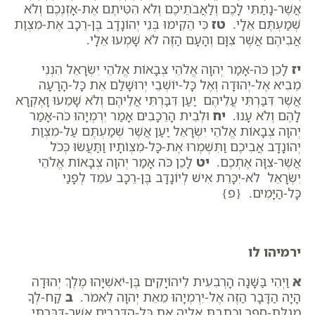
אֲשֶׁר-נָתַתִּי לָכֶם וְלַאֲבֹתֵיכֶם וְלֹא הִטִּיתֶם אֶת-אָזְנְכֶם וְלֹא
שְׁמַעְתֶּם אֵלָי.
טז
כִּי הֵקִימוּ בְּנֵי יְהוֹנָדָב בֶּן-רֵכָב אֶת-מִצְוַת
אֲבִיהֶם אֲשֶׁר צִוָּם וְהָעָם הַזֶּה לֹא שָׁמְעוּ אֵלָי.
יז
לָכֵן כֹּה-אָמַר יְהוָה אֱלֹהֵי צְבָאוֹת אֱלֹהֵי יִשְׂרָאֵל הִנְנִי
מֵבִיא אֶל-יְהוּדָה וְאֶל כָּל-יוֹשְׁבֵי יְרוּשָׁלִַם אֵת כָּל-הָרָעָה
אֲשֶׁר דִּבַּרְתִּי עֲלֵיהֶם יַעַן דִּבַּרְתִּי אֲלֵיהֶם וְלֹא שָׁמֵעוּ וָאֶקְרָא
לָהֶם וְלֹא עָנוּ.
יח
וּלְבֵית הָרֵכָבִים אָמַר יִרְמְיָהוּ כֹּה-אָמַר
יְהוָה צְבָאוֹת אֱלֹהֵי יִשְׂרָאֵל יַעַן אֲשֶׁר שְׁמַעְתֶּם עַל-מִצְוַת
יְהוֹנָדָב אֲבִיכֶם וַתִּשְׁמְרוּ אֶת-כָּל-מִצְו‍ֹתָיו וַתַּעֲשׂוּ כְּכֹל
אֲשֶׁר-צִוָּה אֶתְכֶם.
יט
לָכֵן כֹּה אָמַר יְהוָה צְבָאוֹת אֱלֹהֵי
יִשְׂרָאֵל לֹא-יִכָּרֵת אִישׁ לְיוֹנָדָב בֶּן-רֵכָב עֹמֵד לְפָנַי
כָּל-הַיָּמִים. {פ}
ירמיהו לו
א
וַיְהִי בַּשָּׁנָה הָרְבִעִית לִיהוֹיָקִים בֶּן-יֹאשִׁיָּהוּ מֶלֶךְ יְהוּדָה
הָיָה הַדָּבָר הַזֶּה אֶל-יִרְמְיָהוּ מֵאֵת יְהוָה לֵאמֹר.
ב
קַח-לְךָ
מְגִלַּת-סֵפֶר וְכָתַבְתָּ אֵלֶיהָ אֵת כָּל-הַדְּבָרִים אֲשֶׁר-דִּבַּרְתִּי