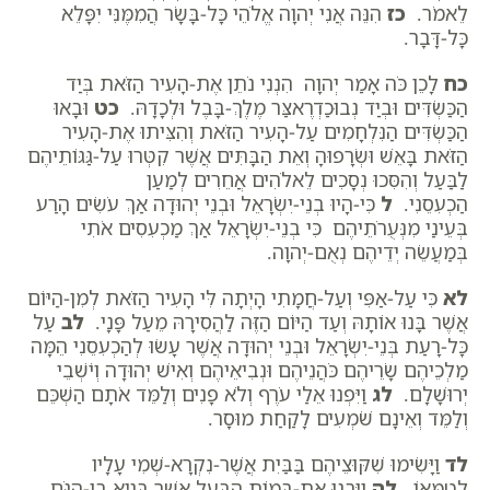
לֵאמֹר.
כז
הִנֵּה אֲנִי יְהוָה אֱלֹהֵי כָּל-בָּשָׂר הֲמִמֶּנִּי יִפָּלֵא
כָּל-דָּבָר.
כח
לָכֵן כֹּה אָמַר יְהוָה הִנְנִי נֹתֵן אֶת-הָעִיר הַזֹּאת בְּיַד
הַכַּשְׂדִּים וּבְיַד נְבוּכַדְרֶאצַּר מֶלֶךְ-בָּבֶל וּלְכָדָהּ.
כט
וּבָאוּ
הַכַּשְׂדִּים הַנִּלְחָמִים עַל-הָעִיר הַזֹּאת וְהִצִּיתוּ אֶת-הָעִיר
הַזֹּאת בָּאֵשׁ וּשְׂרָפוּהָ וְאֵת הַבָּתִּים אֲשֶׁר קִטְּרוּ עַל-גַּגּוֹתֵיהֶם
לַבַּעַל וְהִסִּכוּ נְסָכִים לֵאלֹהִים אֲחֵרִים לְמַעַן
הַכְעִסֵנִי.
ל
כִּי-הָיוּ בְנֵי-יִשְׂרָאֵל וּבְנֵי יְהוּדָה אַךְ עֹשִׂים הָרַע
בְּעֵינַי מִנְּעֻרֹתֵיהֶם כִּי בְנֵי-יִשְׂרָאֵל אַךְ מַכְעִסִים אֹתִי
בְּמַעֲשֵׂה יְדֵיהֶם נְאֻם-יְהוָה.
לא
כִּי עַל-אַפִּי וְעַל-חֲמָתִי הָיְתָה לִּי הָעִיר הַזֹּאת לְמִן-הַיּוֹם
אֲשֶׁר בָּנוּ אוֹתָהּ וְעַד הַיּוֹם הַזֶּה לַהֲסִירָהּ מֵעַל פָּנָי.
לב
עַל
כָּל-רָעַת בְּנֵי-יִשְׂרָאֵל וּבְנֵי יְהוּדָה אֲשֶׁר עָשׂוּ לְהַכְעִסֵנִי הֵמָּה
מַלְכֵיהֶם שָׂרֵיהֶם כֹּהֲנֵיהֶם וּנְבִיאֵיהֶם וְאִישׁ יְהוּדָה וְיֹשְׁבֵי
יְרוּשָׁלִָם.
לג
וַיִּפְנוּ אֵלַי עֹרֶף וְלֹא פָנִים וְלַמֵּד אֹתָם הַשְׁכֵּם
וְלַמֵּד וְאֵינָם שֹׁמְעִים לָקַחַת מוּסָר.
לד
וַיָּשִׂימוּ שִׁקּוּצֵיהֶם בַּבַּיִת אֲשֶׁר-נִקְרָא-שְׁמִי עָלָיו
לְטַמְּאוֹ.
לה
וַיִּבְנוּ אֶת-בָּמוֹת הַבַּעַל אֲשֶׁר בְּגֵיא בֶן-הִנֹּם