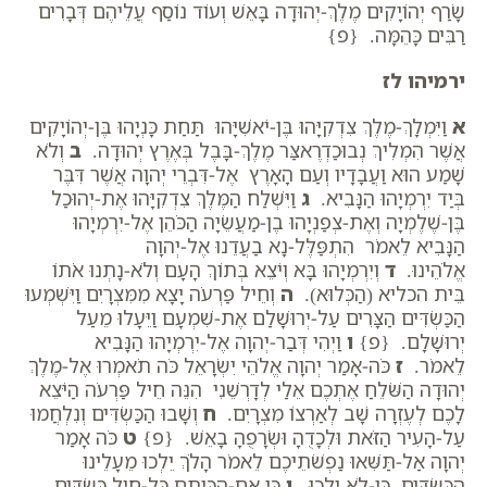
שָׂרַף יְהוֹיָקִים מֶלֶךְ-יְהוּדָה בָּאֵשׁ וְעוֹד נוֹסַף עֲלֵיהֶם דְּבָרִים
רַבִּים כָּהֵמָּה. {פ}
ירמיהו לז
א
וַיִּמְלָךְ-מֶלֶךְ צִדְקִיָּהוּ בֶּן-יֹאשִׁיָּהוּ תַּחַת כָּנְיָהוּ בֶּן-יְהוֹיָקִים
אֲשֶׁר הִמְלִיךְ נְבוּכַדְרֶאצַּר מֶלֶךְ-בָּבֶל בְּאֶרֶץ יְהוּדָה.
ב
וְלֹא
שָׁמַע הוּא וַעֲבָדָיו וְעַם הָאָרֶץ אֶל-דִּבְרֵי יְהוָה אֲשֶׁר דִּבֶּר
בְּיַד יִרְמְיָהוּ הַנָּבִיא.
ג
וַיִּשְׁלַח הַמֶּלֶךְ צִדְקִיָּהוּ אֶת-יְהוּכַל
בֶּן-שֶׁלֶמְיָה וְאֶת-צְפַנְיָהוּ בֶן-מַעֲשֵׂיָה הַכֹּהֵן אֶל-יִרְמְיָהוּ
הַנָּבִיא לֵאמֹר הִתְפַּלֶּל-נָא בַעֲדֵנוּ אֶל-יְהוָה
אֱלֹהֵינוּ.
ד
וְיִרְמְיָהוּ בָּא וְיֹצֵא בְּתוֹךְ הָעָם וְלֹא-נָתְנוּ אֹתוֹ
בֵּית הכליא (הַכְּלוּא).
ה
וְחֵיל פַּרְעֹה יָצָא מִמִּצְרָיִם וַיִּשְׁמְעוּ
הַכַּשְׂדִּים הַצָּרִים עַל-יְרוּשָׁלִַם אֶת-שִׁמְעָם וַיֵּעָלוּ מֵעַל
יְרוּשָׁלִָם. {פ}
ו
וַיְהִי דְּבַר-יְהוָה אֶל-יִרְמְיָהוּ הַנָּבִיא
לֵאמֹר.
ז
כֹּה-אָמַר יְהוָה אֱלֹהֵי יִשְׂרָאֵל כֹּה תֹאמְרוּ אֶל-מֶלֶךְ
יְהוּדָה הַשֹּׁלֵחַ אֶתְכֶם אֵלַי לְדָרְשֵׁנִי הִנֵּה חֵיל פַּרְעֹה הַיֹּצֵא
לָכֶם לְעֶזְרָה שָׁב לְאַרְצוֹ מִצְרָיִם.
ח
וְשָׁבוּ הַכַּשְׂדִּים וְנִלְחֲמוּ
עַל-הָעִיר הַזֹּאת וּלְכָדֻהָ וּשְׂרָפֻהָ בָאֵשׁ. {פ}
ט
כֹּה אָמַר
יְהוָה אַל-תַּשִּׁאוּ נַפְשֹׁתֵיכֶם לֵאמֹר הָלֹךְ יֵלְכוּ מֵעָלֵינוּ
הַכַּשְׂדִּים כִּי-לֹא יֵלֵכוּ.
י
כִּי אִם-הִכִּיתֶם כָּל-חֵיל כַּשְׂדִּים