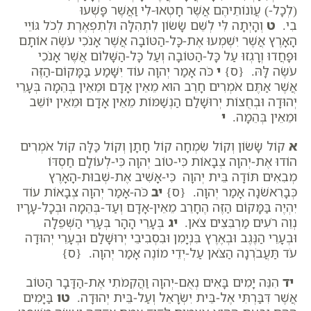
(לְכָל-) עֲו‍ֹנוֹתֵיהֶם אֲשֶׁר חָטְאוּ-לִי וַאֲשֶׁר פָּשְׁעוּ
בִי.
ט
וְהָיְתָה לִּי לְשֵׁם שָׂשׂוֹן לִתְהִלָּה וּלְתִפְאֶרֶת לְכֹל גּוֹיֵי
הָאָרֶץ אֲשֶׁר יִשְׁמְעוּ אֶת-כָּל-הַטּוֹבָה אֲשֶׁר אָנֹכִי עֹשֶׂה אוֹתָם
וּפָחֲדוּ וְרָגְזוּ עַל כָּל-הַטּוֹבָה וְעַל כָּל-הַשָּׁלוֹם אֲשֶׁר אָנֹכִי
עֹשֶׂה לָּהּ. {ס}
י
כֹּה אָמַר יְהוָה עוֹד יִשָּׁמַע בַּמָּקוֹם-הַזֶּה
אֲשֶׁר אַתֶּם אֹמְרִים חָרֵב הוּא מֵאֵין אָדָם וּמֵאֵין בְּהֵמָה בְּעָרֵי
יְהוּדָה וּבְחֻצוֹת יְרוּשָׁלִַם הַנְשַׁמּוֹת מֵאֵין אָדָם וּמֵאֵין יוֹשֵׁב
וּמֵאֵין בְּהֵמָה.
י
א
קוֹל שָׂשׂוֹן וְקוֹל שִׂמְחָה קוֹל חָתָן וְקוֹל כַּלָּה קוֹל אֹמְרִים
הוֹדוּ אֶת-יְהוָה צְבָאוֹת כִּי-טוֹב יְהוָה כִּי-לְעוֹלָם חַסְדּוֹ
מְבִאִים תּוֹדָה בֵּית יְהוָה כִּי-אָשִׁיב אֶת-שְׁבוּת-הָאָרֶץ
כְּבָרִאשֹׁנָה אָמַר יְהוָה. {ס}
יב
כֹּה-אָמַר יְהוָה צְבָאוֹת עוֹד
יִהְיֶה בַּמָּקוֹם הַזֶּה הֶחָרֵב מֵאֵין-אָדָם וְעַד-בְּהֵמָה וּבְכָל-עָרָיו
נְוֵה רֹעִים מַרְבִּצִים צֹאן.
יג
בְּעָרֵי הָהָר בְּעָרֵי הַשְּׁפֵלָה
וּבְעָרֵי הַנֶּגֶב וּבְאֶרֶץ בִּנְיָמִן וּבִסְבִיבֵי יְרוּשָׁלִַם וּבְעָרֵי יְהוּדָה
עֹד תַּעֲבֹרְנָה הַצֹּאן עַל-יְדֵי מוֹנֶה אָמַר יְהוָה. {ס}
יד
הִנֵּה יָמִים בָּאִים נְאֻם-יְהוָה וַהֲקִמֹתִי אֶת-הַדָּבָר הַטּוֹב
אֲשֶׁר דִּבַּרְתִּי אֶל-בֵּית יִשְׂרָאֵל וְעַל-בֵּית יְהוּדָה.
טו
בַּיָּמִים