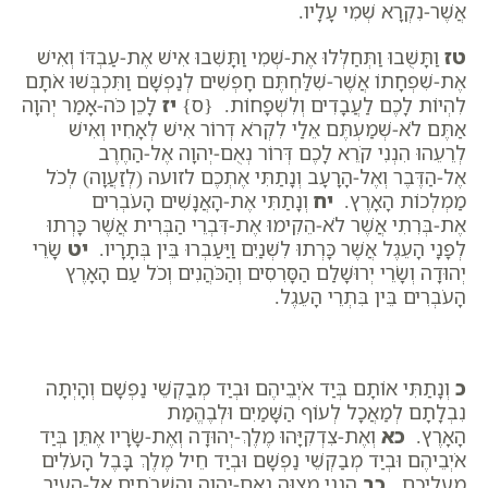
אֲשֶׁר-נִקְרָא שְׁמִי עָלָיו.
טז
וַתָּשֻׁבוּ וַתְּחַלְּלוּ אֶת-שְׁמִי וַתָּשִׁבוּ אִישׁ אֶת-עַבְדּוֹ וְאִישׁ
אֶת-שִׁפְחָתוֹ אֲשֶׁר-שִׁלַּחְתֶּם חָפְשִׁים לְנַפְשָׁם וַתִּכְבְּשׁוּ אֹתָם
לִהְיוֹת לָכֶם לַעֲבָדִים וְלִשְׁפָחוֹת. {ס}
יז
לָכֵן כֹּה-אָמַר יְהוָה
אַתֶּם לֹא-שְׁמַעְתֶּם אֵלַי לִקְרֹא דְרוֹר אִישׁ לְאָחִיו וְאִישׁ
לְרֵעֵהוּ הִנְנִי קֹרֵא לָכֶם דְּרוֹר נְאֻם-יְהוָה אֶל-הַחֶרֶב
אֶל-הַדֶּבֶר וְאֶל-הָרָעָב וְנָתַתִּי אֶתְכֶם לזועה (לְזַעֲוָה) לְכֹל
מַמְלְכוֹת הָאָרֶץ.
יח
וְנָתַתִּי אֶת-הָאֲנָשִׁים הָעֹבְרִים
אֶת-בְּרִתִי אֲשֶׁר לֹא-הֵקִימוּ אֶת-דִּבְרֵי הַבְּרִית אֲשֶׁר כָּרְתוּ
לְפָנָי הָעֵגֶל אֲשֶׁר כָּרְתוּ לִשְׁנַיִם וַיַּעַבְרוּ בֵּין בְּתָרָיו.
יט
שָׂרֵי
יְהוּדָה וְשָׂרֵי יְרוּשָׁלִַם הַסָּרִסִים וְהַכֹּהֲנִים וְכֹל עַם הָאָרֶץ
הָעֹבְרִים בֵּין בִּתְרֵי הָעֵגֶל.
כ
וְנָתַתִּי אוֹתָם בְּיַד אֹיְבֵיהֶם וּבְיַד מְבַקְשֵׁי נַפְשָׁם וְהָיְתָה
נִבְלָתָם לְמַאֲכָל לְעוֹף הַשָּׁמַיִם וּלְבֶהֱמַת
הָאָרֶץ.
כא
וְאֶת-צִדְקִיָּהוּ מֶלֶךְ-יְהוּדָה וְאֶת-שָׂרָיו אֶתֵּן בְּיַד
אֹיְבֵיהֶם וּבְיַד מְבַקְשֵׁי נַפְשָׁם וּבְיַד חֵיל מֶלֶךְ בָּבֶל הָעֹלִים
מֵעֲלֵיכֶם.
כב
הִנְנִי מְצַוֶּה נְאֻם-יְהוָה וַהֲשִׁבֹתִים אֶל-הָעִיר