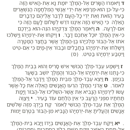
ד
וַיֹּאמְרוּ הַשָּׂרִים אֶל-הַמֶּלֶךְ יוּמַת נָא אֶת-הָאִישׁ הַזֶּה
כִּי-עַל-כֵּן הוּא-מְרַפֵּא אֶת-יְדֵי אַנְשֵׁי הַמִּלְחָמָה הַנִּשְׁאָרִים
בָּעִיר הַזֹּאת וְאֵת יְדֵי כָל-הָעָם לְדַבֵּר אֲלֵיהֶם כַּדְּבָרִים
הָאֵלֶּה כִּי הָאִישׁ הַזֶּה אֵינֶנּוּ דֹרֵשׁ לְשָׁלוֹם לָעָם הַזֶּה כִּי
אִם-לְרָעָה.
ה
וַיֹּאמֶר הַמֶּלֶךְ צִדְקִיָּהוּ הִנֵּה-הוּא בְּיֶדְכֶם
כִּי-אֵין הַמֶּלֶךְ יוּכַל אֶתְכֶם דָּבָר.
ו
וַיִּקְחוּ אֶת-יִרְמְיָהוּ וַיַּשְׁלִכוּ
אֹתוֹ אֶל-הַבּוֹר מַלְכִּיָּהוּ בֶן-הַמֶּלֶךְ אֲשֶׁר בַּחֲצַר הַמַּטָּרָה
וַיְשַׁלְּחוּ אֶת-יִרְמְיָהוּ בַּחֲבָלִים וּבַבּוֹר אֵין-מַיִם כִּי אִם-טִיט
וַיִּטְבַּע יִרְמְיָהוּ בַּטִּיט. {ס}
ז
וַיִּשְׁמַע עֶבֶד-מֶלֶךְ הַכּוּשִׁי אִישׁ סָרִיס וְהוּא בְּבֵית הַמֶּלֶךְ
כִּי-נָתְנוּ אֶת-יִרְמְיָהוּ אֶל-הַבּוֹר וְהַמֶּלֶךְ יוֹשֵׁב בְּשַׁעַר
בִּנְיָמִן.
ח
וַיֵּצֵא עֶבֶד-מֶלֶךְ מִבֵּית הַמֶּלֶךְ וַיְדַבֵּר אֶל-הַמֶּלֶךְ
לֵאמֹר.
ט
אֲדֹנִי הַמֶּלֶךְ הֵרֵעוּ הָאֲנָשִׁים הָאֵלֶּה אֵת כָּל-אֲשֶׁר
עָשׂוּ לְיִרְמְיָהוּ הַנָּבִיא אֵת אֲשֶׁר-הִשְׁלִיכוּ אֶל-הַבּוֹר וַיָּמָת
תַּחְתָּיו מִפְּנֵי הָרָעָב כִּי אֵין הַלֶּחֶם עוֹד בָּעִיר.
י
וַיְצַוֶּה
הַמֶּלֶךְ אֵת עֶבֶד-מֶלֶךְ הַכּוּשִׁי לֵאמֹר קַח בְּיָדְךָ מִזֶּה שְׁלֹשִׁים
אֲנָשִׁים וְהַעֲלִיתָ אֶת-יִרְמְיָהוּ הַנָּבִיא מִן-הַבּוֹר בְּטֶרֶם יָמוּת
.
יא
וַיִּקַּח עֶבֶד-מֶלֶךְ אֶת-הָאֲנָשִׁים בְּיָדוֹ וַיָּבֹא בֵית-הַמֶּלֶךְ
אֶל-תַּחַת הָאוֹצָר וַיִּקַּח מִשָּׁם בְּלוֹיֵ הסחבות (סְחָבוֹת)