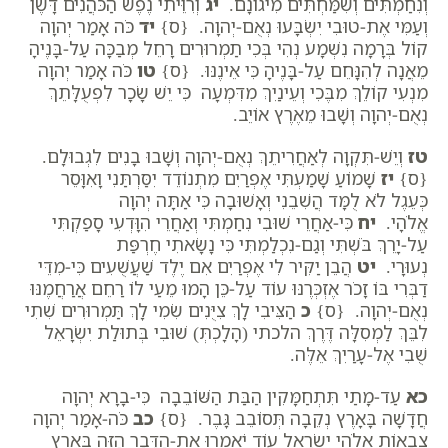
וְנִחַמְתִּים וְשִׂמַּחְתִּים מִיגוֹנָם.
יג
וְרִוֵּיתִי נֶפֶשׁ הַכֹּהֲנִים דָּשֶׁן
וְעַמִּי אֶת-טוּבִי יִשְׂבָּעוּ נְאֻם-יְהוָה. {ס}
יד
כֹּה אָמַר יְהוָה
קוֹל בְּרָמָה נִשְׁמָע נְהִי בְּכִי תַמְרוּרִים רָחֵל מְבַכָּה עַל-בָּנֶיהָ
מֵאֲנָה לְהִנָּחֵם עַל-בָּנֶיהָ כִּי אֵינֶנּוּ. {ס}
טו
כֹּה אָמַר יְהוָה
מִנְעִי קוֹלֵךְ מִבֶּכִי וְעֵינַיִךְ מִדִּמְעָה כִּי יֵשׁ שָׂכָר לִפְעֻלָּתֵךְ
נְאֻם-יְהוָה וְשָׁבוּ מֵאֶרֶץ אוֹיֵב.
טז
וְיֵשׁ-תִּקְוָה לְאַחֲרִיתֵךְ נְאֻם-יְהוָה וְשָׁבוּ בָנִים לִגְבוּלָם.
{ס}
יז
שָׁמוֹעַ שָׁמַעְתִּי אֶפְרַיִם מִתְנוֹדֵד יִסַּרְתַּנִי וָאִוָּסֵר
כְּעֵגֶל לֹא לֻמָּד הֲשִׁבֵנִי וְאָשׁוּבָה כִּי אַתָּה יְהוָה
אֱלֹהָי.
יח
כִּי-אַחֲרֵי שׁוּבִי נִחַמְתִּי וְאַחֲרֵי הִוָּדְעִי סָפַקְתִּי
עַל-יָרֵךְ בֹּשְׁתִּי וְגַם-נִכְלַמְתִּי כִּי נָשָׂאתִי חֶרְפַּת
נְעוּרָי.
יט
הֲבֵן יַקִּיר לִי אֶפְרַיִם אִם יֶלֶד שַׁעֲשֻׁעִים כִּי-מִדֵּי
דַבְּרִי בּוֹ זָכֹר אֶזְכְּרֶנּוּ עוֹד עַל-כֵּן הָמוּ מֵעַי לוֹ רַחֵם אֲרַחֲמֶנּוּ
נְאֻם-יְהוָה. {ס}
כ
הַצִּיבִי לָךְ צִיֻּנִים שִׂמִי לָךְ תַּמְרוּרִים שִׁתִי
לִבֵּךְ לַמְסִלָּה דֶּרֶךְ הלכתי (הָלָכְתְּ) שׁוּבִי בְּתוּלַת יִשְׂרָאֵל
שֻׁבִי אֶל-עָרַיִךְ אֵלֶּה.
כא
עַד-מָתַי תִּתְחַמָּקִין הַבַּת הַשּׁוֹבֵבָה כִּי-בָרָא יְהוָה
חֲדָשָׁה בָּאָרֶץ נְקֵבָה תְּסוֹבֵב גָּבֶר. {ס}
כב
כֹּה-אָמַר יְהוָה
צְבָאוֹת אֱלֹהֵי יִשְׂרָאֵל עוֹד יֹאמְרוּ אֶת-הַדָּבָר הַזֶּה בְּאֶרֶץ