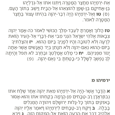
אֶת-יִרְמְיָהוּ מֵחֲצַר הַמַּטָּרָה וַיִּתְּנוּ אֹתוֹ אֶל-גְּדַלְיָהוּ
בֶּן-אֲחִיקָם בֶּן-שָׁפָן לְהוֹצִאֵהוּ אֶל-הַבָּיִת וַיֵּשֶׁב בְּתוֹךְ הָעָם.
{ס}
טו
וְאֶל-יִרְמְיָהוּ הָיָה דְבַר-יְהוָה בִּהְיֹתוֹ עָצוּר בַּחֲצַר
הַמַּטָּרָה לֵאמֹר.
טז
הָלוֹךְ וְאָמַרְתָּ לְעֶבֶד-מֶלֶךְ הַכּוּשִׁי לֵאמֹר כֹּה-אָמַר יְהוָה
צְבָאוֹת אֱלֹהֵי יִשְׂרָאֵל הִנְנִי מֵבִי אֶת-דְּבָרַי אֶל-הָעִיר הַזֹּאת
לְרָעָה וְלֹא לְטוֹבָה וְהָיוּ לְפָנֶיךָ בַּיּוֹם הַהוּא.
יז
וְהִצַּלְתִּיךָ
בַיּוֹם-הַהוּא נְאֻם-יְהוָה וְלֹא תִנָּתֵן בְּיַד הָאֲנָשִׁים אֲשֶׁר-אַתָּה
יָגוֹר מִפְּנֵיהֶם.
יח
כִּי מַלֵּט אֲמַלֶּטְךָ וּבַחֶרֶב לֹא תִפֹּל וְהָיְתָה
לְךָ נַפְשְׁךָ לְשָׁלָל כִּי-בָטַחְתָּ בִּי נְאֻם-יְהוָה. {פ}
ירמיהו מ
א
הַדָּבָר אֲשֶׁר-הָיָה אֶל-יִרְמְיָהוּ מֵאֵת יְהוָה אַחַר שַׁלַּח אֹתוֹ
נְבוּזַרְאֲדָן רַב-טַבָּחִים מִן-הָרָמָה בְּקַחְתּוֹ אֹתוֹ וְהוּא-אָסוּר
בָּאזִקִּים בְּתוֹךְ כָּל-גָּלוּת יְרוּשָׁלִַם וִיהוּדָה הַמֻּגְלִים
בָּבֶלָה.
ב
וַיִּקַּח רַב-טַבָּחִים לְיִרְמְיָהוּ וַיֹּאמֶר אֵלָיו יְהוָה
אֱלֹהֶיךָ דִּבֶּר אֶת-הָרָעָה הַזֹּאת אֶל-הַמָּקוֹם הַזֶּה.
ג
וַיָּבֵא