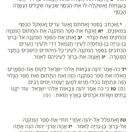
בַּעֲנָתוֹת וָאֶשְׁקְלָה-לּוֹ אֶת-הַכֶּסֶף שִׁבְעָה שְׁקָלִים וַעֲשָׂרָה
הַכָּסֶף
.
י
וָאֶכְתֹּב בַּסֵּפֶר וָאֶחְתֹּם וָאָעֵד עֵדִים וָאֶשְׁקֹל הַכֶּסֶף
בְּמֹאזְנָיִם.
יא
וָאֶקַּח אֶת-סֵפֶר הַמִּקְנָה אֶת-הֶחָתוּם הַמִּצְוָה
וְהַחֻקִּים וְאֶת-הַגָּלוּי.
יב
וָאֶתֵּן אֶת-הַסֵּפֶר הַמִּקְנָה אֶל-בָּרוּךְ
בֶּן-נֵרִיָּה בֶּן-מַחְסֵיָה לְעֵינֵי חֲנַמְאֵל דֹּדִי וּלְעֵינֵי הָעֵדִים
הַכֹּתְבִים בְּסֵפֶר הַמִּקְנָה לְעֵינֵי כָּל-הַיְּהוּדִים הַיֹּשְׁבִים בַּחֲצַר
הַמַּטָּרָה.
יג
וָאֲצַוֶּה אֶת-בָּרוּךְ לְעֵינֵיהֶם לֵאמֹר.
יד
כֹּה-אָמַר יְהוָה צְבָאוֹת אֱלֹהֵי יִשְׂרָאֵל לָקוֹחַ אֶת-הַסְּפָרִים
הָאֵלֶּה אֵת סֵפֶר הַמִּקְנָה הַזֶּה וְאֵת הֶחָתוּם וְאֵת סֵפֶר הַגָּלוּי
הַזֶּה וּנְתַתָּם בִּכְלִי-חָרֶשׂ לְמַעַן יַעַמְדוּ יָמִים רַבִּים.
{ס}
טו
כִּי כֹה אָמַר יְהוָה צְבָאוֹת אֱלֹהֵי יִשְׂרָאֵל עוֹד יִקָּנוּ
בָתִּים וְשָׂדוֹת וּכְרָמִים בָּאָרֶץ הַזֹּאת. {פ}
טז
וָאֶתְפַּלֵּל אֶל-יְהוָה אַחֲרֵי תִתִּי אֶת-סֵפֶר הַמִּקְנָה
אֶל-בָּרוּךְ בֶּן-נֵרִיָּה לֵאמֹר.
יז
אֲהָהּ אֲדֹנָי יְהוִה הִנֵּה אַתָּה