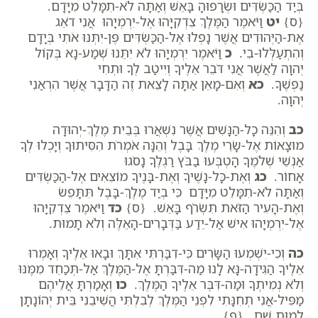
בְּיַד הַכַּשְׂדִּים וּשְׂרָפוּהָ בָּאֵשׁ וְאַתָּה לֹא-תִמָּלֵט מִיָּדָם.
{ס}
יט
וַיֹּאמֶר הַמֶּלֶךְ צִדְקִיָּהוּ אֶל-יִרְמְיָהוּ אֲנִי דֹאֵג
אֶת-הַיְּהוּדִים אֲשֶׁר נָפְלוּ אֶל-הַכַּשְׂדִּים פֶּן-יִתְּנוּ אֹתִי בְּיָדָם
וְהִתְעַלְּלוּ-בִי.
כ
וַיֹּאמֶר יִרְמְיָהוּ לֹא יִתֵּנוּ שְׁמַע-נָא בְּקוֹל
יְהוָה לַאֲשֶׁר אֲנִי דֹּבֵר אֵלֶיךָ וְיִיטַב לְךָ וּתְחִי
נַפְשֶׁךָ.
כא
וְאִם-מָאֵן אַתָּה לָצֵאת זֶה הַדָּבָר אֲשֶׁר הִרְאַנִי
יְהוָה.
כב
וְהִנֵּה כָל-הַנָּשִׁים אֲשֶׁר נִשְׁאֲרוּ בְּבֵית מֶלֶךְ-יְהוּדָה
מוּצָאוֹת אֶל-שָׂרֵי מֶלֶךְ בָּבֶל וְהֵנָּה אֹמְרֹת הִסִּיתוּךָ וְיָכְלוּ לְךָ
אַנְשֵׁי שְׁלֹמֶךָ הָטְבְּעוּ בַבֹּץ רַגְלֶךָ נָסֹגוּ
אָחוֹר.
כג
וְאֶת-כָּל-נָשֶׁיךָ וְאֶת-בָּנֶיךָ מוֹצִאִים אֶל-הַכַּשְׂדִּים
וְאַתָּה לֹא-תִמָּלֵט מִיָּדָם כִּי בְיַד מֶלֶךְ-בָּבֶל תִּתָּפֵשׂ
וְאֶת-הָעִיר הַזֹּאת תִּשְׂרֹף בָּאֵשׁ. {ס}
כד
וַיֹּאמֶר צִדְקִיָּהוּ
אֶל-יִרְמְיָהוּ אִישׁ אַל-יֵדַע בַּדְּבָרִים-הָאֵלֶּה וְלֹא תָמוּת.
כה
וְכִי-יִשְׁמְעוּ הַשָּׂרִים כִּי-דִבַּרְתִּי אִתָּךְ וּבָאוּ אֵלֶיךָ וְאָמְרוּ
אֵלֶיךָ הַגִּידָה-נָּא לָנוּ מַה-דִּבַּרְתָּ אֶל-הַמֶּלֶךְ אַל-תְּכַחֵד מִמֶּנּוּ
וְלֹא נְמִיתֶךָ וּמַה-דִּבֶּר אֵלֶיךָ הַמֶּלֶךְ.
כו
וְאָמַרְתָּ אֲלֵיהֶם
מַפִּיל-אֲנִי תְחִנָּתִי לִפְנֵי הַמֶּלֶךְ לְבִלְתִּי הֲשִׁיבֵנִי בֵּית יְהוֹנָתָן
לָמוּת שָׁם. {פ}