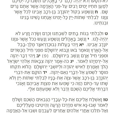
לֹא-תִטָּעוּ וְלֹא יִהְיֶה לָכֶם כִּי בָּאֳהָלִים תֵּשְׁבוּ כָּל-יְמֵיכֶם
לְמַעַן תִּחְיוּ יָמִים רַבִּים עַל-פְּנֵי הָאֲדָמָה אֲשֶׁר אַתֶּם גָּרִים
שָׁם.
ח
וַנִּשְׁמַע בְּקוֹל יְהוֹנָדָב בֶּן-רֵכָב אָבִינוּ לְכֹל אֲשֶׁר
צִוָּנוּ לְבִלְתִּי שְׁתוֹת-יַיִן כָּל-יָמֵינוּ אֲנַחְנוּ נָשֵׁינוּ בָּנֵינוּ
וּבְנֹתֵינוּ.
ט
וּלְבִלְתִּי בְּנוֹת בָּתִּים לְשִׁבְתֵּנוּ וְכֶרֶם וְשָׂדֶה וָזֶרַע לֹא
יִהְיֶה-לָּנוּ.
י
וַנֵּשֶׁב בָּאֳהָלִים וַנִּשְׁמַע וַנַּעַשׂ כְּכֹל אֲשֶׁר-צִוָּנוּ
יוֹנָדָב אָבִינוּ.
יא
וַיְהִי בַּעֲלוֹת נְבוּכַדְרֶאצַּר מֶלֶךְ-בָּבֶל
אֶל-הָאָרֶץ וַנֹּאמֶר בֹּאוּ וְנָבוֹא יְרוּשָׁלִַם מִפְּנֵי חֵיל הַכַּשְׂדִּים
וּמִפְּנֵי חֵיל אֲרָם וַנֵּשֶׁב בִּירוּשָׁלִָם. {פ}
יב
וַיְהִי דְּבַר-יְהוָה
אֶל-יִרְמְיָהוּ לֵאמֹר.
יג
כֹּה-אָמַר יְהוָה צְבָאוֹת אֱלֹהֵי יִשְׂרָאֵל
הָלֹךְ וְאָמַרְתָּ לְאִישׁ יְהוּדָה וּלְיוֹשְׁבֵי יְרוּשָׁלִָם הֲלוֹא תִקְחוּ
מוּסָר לִשְׁמֹעַ אֶל-דְּבָרַי נְאֻם-יְהוָה.
יד
הוּקַם אֶת-דִּבְרֵי
יְהוֹנָדָב בֶּן-רֵכָב אֲשֶׁר-צִוָּה אֶת-בָּנָיו לְבִלְתִּי שְׁתוֹת-יַיִן וְלֹא
שָׁתוּ עַד-הַיּוֹם הַזֶּה כִּי שָׁמְעוּ אֵת מִצְוַת אֲבִיהֶם וְאָנֹכִי
דִּבַּרְתִּי אֲלֵיכֶם הַשְׁכֵּם וְדַבֵּר וְלֹא שְׁמַעְתֶּם אֵלָי.
טו
וָאֶשְׁלַח אֲלֵיכֶם אֶת-כָּל-עֲבָדַי הַנְּבִאִים הַשְׁכֵּם וְשָׁלֹחַ
לֵאמֹר שֻׁבוּ-נָא אִישׁ מִדַּרְכּוֹ הָרָעָה וְהֵיטִיבוּ מַעַלְלֵיכֶם
וְאַל-תֵּלְכוּ אַחֲרֵי אֱלֹהִים אֲחֵרִים לְעָבְדָם וּשְׁבוּ אֶל-הָאֲדָמָה