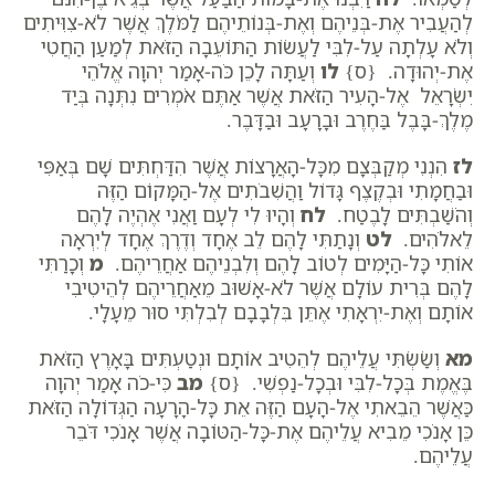
לְהַעֲבִיר אֶת-בְּנֵיהֶם וְאֶת-בְּנוֹתֵיהֶם לַמֹּלֶךְ אֲשֶׁר לֹא-צִוִּיתִים
וְלֹא עָלְתָה עַל-לִבִּי לַעֲשׂוֹת הַתּוֹעֵבָה הַזֹּאת לְמַעַן הַחֲטִי
אֶת-יְהוּדָה. {ס}
לו
וְעַתָּה לָכֵן כֹּה-אָמַר יְהוָה אֱלֹהֵי
יִשְׂרָאֵל אֶל-הָעִיר הַזֹּאת אֲשֶׁר אַתֶּם אֹמְרִים נִתְּנָה בְּיַד
מֶלֶךְ-בָּבֶל בַּחֶרֶב וּבָרָעָב וּבַדָּבֶר.
לז
הִנְנִי מְקַבְּצָם מִכָּל-הָאֲרָצוֹת אֲשֶׁר הִדַּחְתִּים שָׁם בְּאַפִּי
וּבַחֲמָתִי וּבְקֶצֶף גָּדוֹל וַהֲשִׁבֹתִים אֶל-הַמָּקוֹם הַזֶּה
וְהֹשַׁבְתִּים לָבֶטַח.
לח
וְהָיוּ לִי לְעָם וַאֲנִי אֶהְיֶה לָהֶם
לֵאלֹהִים.
לט
וְנָתַתִּי לָהֶם לֵב אֶחָד וְדֶרֶךְ אֶחָד לְיִרְאָה
אוֹתִי כָּל-הַיָּמִים לְטוֹב לָהֶם וְלִבְנֵיהֶם אַחֲרֵיהֶם.
מ
וְכָרַתִּי
לָהֶם בְּרִית עוֹלָם אֲשֶׁר לֹא-אָשׁוּב מֵאַחֲרֵיהֶם לְהֵיטִיבִי
אוֹתָם וְאֶת-יִרְאָתִי אֶתֵּן בִּלְבָבָם לְבִלְתִּי סוּר מֵעָלָי.
מא
וְשַׂשְׂתִּי עֲלֵיהֶם לְהֵטִיב אוֹתָם וּנְטַעְתִּים בָּאָרֶץ הַזֹּאת
בֶּאֱמֶת בְּכָל-לִבִּי וּבְכָל-נַפְשִׁי. {ס}
מב
כִּי-כֹה אָמַר יְהוָה
כַּאֲשֶׁר הֵבֵאתִי אֶל-הָעָם הַזֶּה אֵת כָּל-הָרָעָה הַגְּדוֹלָה הַזֹּאת
כֵּן אָנֹכִי מֵבִיא עֲלֵיהֶם אֶת-כָּל-הַטּוֹבָה אֲשֶׁר אָנֹכִי דֹּבֵר
עֲלֵיהֶם.