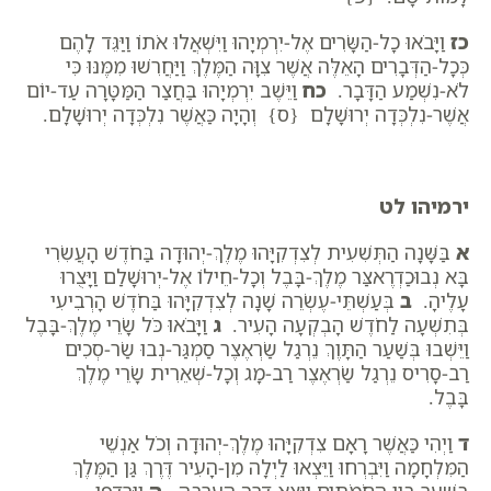
כז
וַיָּבֹאוּ כָל-הַשָּׂרִים אֶל-יִרְמְיָהוּ וַיִּשְׁאֲלוּ אֹתוֹ וַיַּגֵּד לָהֶם
כְּכָל-הַדְּבָרִים הָאֵלֶּה אֲשֶׁר צִוָּה הַמֶּלֶךְ וַיַּחֲרִשׁוּ מִמֶּנּוּ כִּי
לֹא-נִשְׁמַע הַדָּבָר.
כח
וַיֵּשֶׁב יִרְמְיָהוּ בַּחֲצַר הַמַּטָּרָה עַד-יוֹם
אֲשֶׁר-נִלְכְּדָה יְרוּשָׁלִָם {ס} וְהָיָה כַּאֲשֶׁר נִלְכְּדָה יְרוּשָׁלִָם.
ירמיהו לט
א
בַּשָּׁנָה הַתְּשִׁעִית לְצִדְקִיָּהוּ מֶלֶךְ-יְהוּדָה בַּחֹדֶשׁ הָעֲשִׂרִי
בָּא נְבוּכַדְרֶאצַּר מֶלֶךְ-בָּבֶל וְכָל-חֵילוֹ אֶל-יְרוּשָׁלִַם וַיָּצֻרוּ
עָלֶיהָ.
ב
בְּעַשְׁתֵּי-עֶשְׂרֵה שָׁנָה לְצִדְקִיָּהוּ בַּחֹדֶשׁ הָרְבִיעִי
בְּתִשְׁעָה לַחֹדֶשׁ הָבְקְעָה הָעִיר.
ג
וַיָּבֹאוּ כֹּל שָׂרֵי מֶלֶךְ-בָּבֶל
וַיֵּשְׁבוּ בְּשַׁעַר הַתָּוֶךְ נֵרְגַל שַׂרְאֶצֶר סַמְגַּר-נְבוּ שַׂר-סְכִים
רַב-סָרִיס נֵרְגַל שַׂרְאֶצֶר רַב-מָג וְכָל-שְׁאֵרִית שָׂרֵי מֶלֶךְ
בָּבֶל.
ד
וַיְהִי כַּאֲשֶׁר רָאָם צִדְקִיָּהוּ מֶלֶךְ-יְהוּדָה וְכֹל אַנְשֵׁי
הַמִּלְחָמָה וַיִּבְרְחוּ וַיֵּצְאוּ לַיְלָה מִן-הָעִיר דֶּרֶךְ גַּן הַמֶּלֶךְ