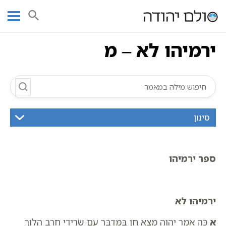
Ski
עמוד ראשי
אוצר הכתבים
ירמיהו
נביאים
ירמיהו לא – מ
t
conten
ירמיהו לא – מ
סינון
ספר ירמיהו
ירמיהו לא
א
כֹּה אָמַר יְהוָה מָצָא חֵן בַּמִּדְבָּר עַם שְׂרִידֵי חָרֶב הָלוֹךְ