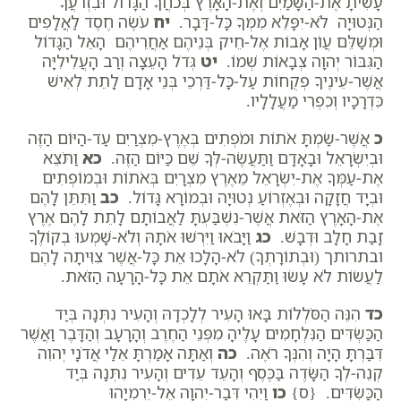
עָשִׂיתָ אֶת-הַשָּׁמַיִם וְאֶת-הָאָרֶץ בְּכֹחֲךָ הַגָּדוֹל וּבִזְרֹעֲךָ
הַנְּטוּיָה לֹא-יִפָּלֵא מִמְּךָ כָּל-דָּבָר.
יח
עֹשֶׂה חֶסֶד לַאֲלָפִים
וּמְשַׁלֵּם עֲו‍ֹן אָבוֹת אֶל-חֵיק בְּנֵיהֶם אַחֲרֵיהֶם הָאֵל הַגָּדוֹל
הַגִּבּוֹר יְהוָה צְבָאוֹת שְׁמוֹ.
יט
גְּדֹל הָעֵצָה וְרַב הָעֲלִילִיָּה
אֲשֶׁר-עֵינֶיךָ פְקֻחוֹת עַל-כָּל-דַּרְכֵי בְּנֵי אָדָם לָתֵת לְאִישׁ
כִּדְרָכָיו וְכִפְרִי מַעֲלָלָיו.
כ
אֲשֶׁר-שַׂמְתָּ אֹתוֹת וּמֹפְתִים בְּאֶרֶץ-מִצְרַיִם עַד-הַיּוֹם הַזֶּה
וּבְיִשְׂרָאֵל וּבָאָדָם וַתַּעֲשֶׂה-לְּךָ שֵׁם כַּיּוֹם הַזֶּה.
כא
וַתֹּצֵא
אֶת-עַמְּךָ אֶת-יִשְׂרָאֵל מֵאֶרֶץ מִצְרָיִם בְּאֹתוֹת וּבְמוֹפְתִים
וּבְיָד חֲזָקָה וּבְאֶזְרוֹעַ נְטוּיָה וּבְמוֹרָא גָּדוֹל.
כב
וַתִּתֵּן לָהֶם
אֶת-הָאָרֶץ הַזֹּאת אֲשֶׁר-נִשְׁבַּעְתָּ לַאֲבוֹתָם לָתֵת לָהֶם אֶרֶץ
זָבַת חָלָב וּדְבָשׁ.
כג
וַיָּבֹאוּ וַיִּרְשׁוּ אֹתָהּ וְלֹא-שָׁמְעוּ בְקוֹלֶךָ
ובתרותך (וּבְתוֹרָתְךָ) לֹא-הָלָכוּ אֵת כָּל-אֲשֶׁר צִוִּיתָה לָהֶם
לַעֲשׂוֹת לֹא עָשׂוּ וַתַּקְרֵא אֹתָם אֵת כָּל-הָרָעָה הַזֹּאת.
כד
הִנֵּה הַסֹּלְלוֹת בָּאוּ הָעִיר לְלָכְדָהּ וְהָעִיר נִתְּנָה בְּיַד
הַכַּשְׂדִּים הַנִּלְחָמִים עָלֶיהָ מִפְּנֵי הַחֶרֶב וְהָרָעָב וְהַדָּבֶר וַאֲשֶׁר
דִּבַּרְתָּ הָיָה וְהִנְּךָ רֹאֶה.
כה
וְאַתָּה אָמַרְתָּ אֵלַי אֲדֹנָי יְהוִה
קְנֵה-לְךָ הַשָּׂדֶה בַּכֶּסֶף וְהָעֵד עֵדִים וְהָעִיר נִתְּנָה בְּיַד
הַכַּשְׂדִּים. {ס}
כו
וַיְהִי דְּבַר-יְהוָה אֶל-יִרְמְיָהוּ