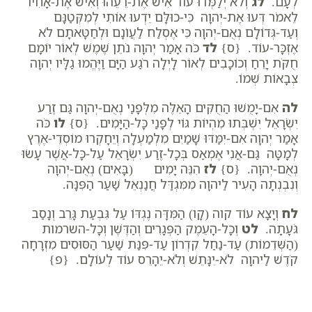
לְעָם.
לג
וְלֹא יְלַמְּדוּ עוֹד אִישׁ אֶת-רֵעֵהוּ וְאִישׁ אֶת-אָחִיו
לֵאמֹר דְּעוּ אֶת-יְהוָה כִּי-כוּלָּם יֵדְעוּ אוֹתִי לְמִקְּטַנָּם
וְעַד-גְּדוֹלָם נְאֻם-יְהוָה כִּי אֶסְלַח לַעֲו‍ֹנָם וּלְחַטָּאתָם לֹא
אֶזְכָּר-עוֹד. {ס}
לד
כֹּה אָמַר יְהוָה נֹתֵן שֶׁמֶשׁ לְאוֹר יוֹמָם
חֻקֹּת יָרֵחַ וְכוֹכָבִים לְאוֹר לָיְלָה רֹגַע הַיָּם וַיֶּהֱמוּ גַלָּיו יְהוָה
צְבָאוֹת שְׁמוֹ.
לה
אִם-יָמֻשׁוּ הַחֻקִּים הָאֵלֶּה מִלְּפָנַי נְאֻם-יְהוָה גַּם זֶרַע
יִשְׂרָאֵל יִשְׁבְּתוּ מִהְיוֹת גּוֹי לְפָנַי כָּל-הַיָּמִים. {ס}
לו
כֹּה
אָמַר יְהוָה אִם-יִמַּדּוּ שָׁמַיִם מִלְמַעְלָה וְיֵחָקְרוּ מוֹסְדֵי-אֶרֶץ
לְמָטָּה גַּם-אֲנִי אֶמְאַס בְּכָל-זֶרַע יִשְׂרָאֵל עַל-כָּל-אֲשֶׁר עָשׂוּ
נְאֻם-יְהוָה. {ס}
לז
הִנֵּה יָמִים (בָּאִים) נְאֻם-יְהוָה
וְנִבְנְתָה הָעִיר לַיהוָה מִמִּגְדַּל חֲנַנְאֵל שַׁעַר הַפִּנָּה.
לח
וְיָצָא עוֹד קוה (קָו) הַמִּדָּה נֶגְדּוֹ עַל גִּבְעַת גָּרֵב וְנָסַב
גֹּעָתָה.
לט
וְכָל-הָעֵמֶק הַפְּגָרִים וְהַדֶּשֶׁן וְכָל-השרמות
(הַשְּׁדֵמוֹת) עַד-נַחַל קִדְרוֹן עַד-פִּנַּת שַׁעַר הַסּוּסִים מִזְרָחָה
קֹדֶשׁ לַיהוָה לֹא-יִנָּתֵשׁ וְלֹא-יֵהָרֵס עוֹד לְעוֹלָם. {פ}