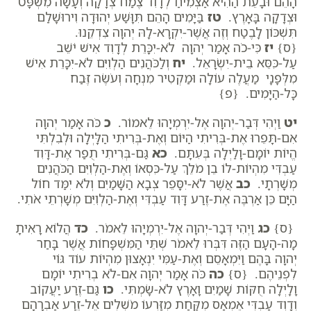
הָהֵם וּבָעֵת הַהִיא אַצְמִיחַ לְדָוִד צֶמַח צְדָקָה וְעָשָׂה מִשְׁפָּט
וּצְדָקָה בָּאָרֶץ.
טז
בַּיָּמִים הָהֵם תִּוָּשַׁע יְהוּדָה וִירוּשָׁלִַם
תִּשְׁכּוֹן לָבֶטַח וְזֶה אֲשֶׁר-יִקְרָא-לָהּ יְהוָה צִדְקֵנוּ.
{ס}
יז
כִּי-כֹה אָמַר יְהוָה לֹא-יִכָּרֵת לְדָוִד אִישׁ יֹשֵׁב
עַל-כִּסֵּא בֵית-יִשְׂרָאֵל.
יח
וְלַכֹּהֲנִים הַלְוִיִּם לֹא-יִכָּרֵת אִישׁ
מִלְּפָנָי מַעֲלֶה עוֹלָה וּמַקְטִיר מִנְחָה וְעֹשֶׂה זֶּבַח
כָּל-הַיָּמִים. {פ}
יט
וַיְהִי דְּבַר-יְהוָה אֶל-יִרְמְיָהוּ לֵאמוֹר.
כ
כֹּה אָמַר יְהוָה
אִם-תָּפֵרוּ אֶת-בְּרִיתִי הַיּוֹם וְאֶת-בְּרִיתִי הַלָּיְלָה וּלְבִלְתִּי
הֱיוֹת יוֹמָם-וָלַיְלָה בְּעִתָּם.
כא
גַּם-בְּרִיתִי תֻפַר אֶת-דָּוִד
עַבְדִּי מִהְיוֹת-לוֹ בֵן מֹלֵךְ עַל-כִּסְאוֹ וְאֶת-הַלְוִיִּם הַכֹּהֲנִים
מְשָׁרְתָי.
כב
אֲשֶׁר לֹא-יִסָּפֵר צְבָא הַשָּׁמַיִם וְלֹא יִמַּד חוֹל
הַיָּם כֵּן אַרְבֶּה אֶת-זֶרַע דָּוִד עַבְדִּי וְאֶת-הַלְוִיִּם מְשָׁרְתֵי אֹתִי.
{ס}
כג
וַיְהִי דְּבַר-יְהוָה אֶל-יִרְמְיָהוּ לֵאמֹר.
כד
הֲלוֹא רָאִיתָ
מָה-הָעָם הַזֶּה דִּבְּרוּ לֵאמֹר שְׁתֵּי הַמִּשְׁפָּחוֹת אֲשֶׁר בָּחַר
יְהוָה בָּהֶם וַיִּמְאָסֵם וְאֶת-עַמִּי יִנְאָצוּן מִהְיוֹת עוֹד גּוֹי
לִפְנֵיהֶם. {ס}
כה
כֹּה אָמַר יְהוָה אִם-לֹא בְרִיתִי יוֹמָם
וָלָיְלָה חֻקּוֹת שָׁמַיִם וָאָרֶץ לֹא-שָׂמְתִּי.
כו
גַּם-זֶרַע יַעֲקוֹב
וְדָוִד עַבְדִּי אֶמְאַס מִקַּחַת מִזַּרְעוֹ מֹשְׁלִים אֶל-זֶרַע אַבְרָהָם