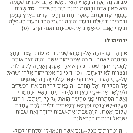
מג
וְנִקְנָה הַשָּׂדֶה בָּאָרֶץ הַזֹּאת אֲשֶׁר אַתֶּם אֹמְרִים שְׁמָמָה
הִיא מֵאֵין אָדָם וּבְהֵמָה נִתְּנָה בְּיַד הַכַּשְׂדִּים.
מד
שָׂדוֹת
בַּכֶּסֶף יִקְנוּ וְכָתוֹב בַּסֵּפֶר וְחָתוֹם וְהָעֵד עֵדִים בְּאֶרֶץ בִּנְיָמִן
וּבִסְבִיבֵי יְרוּשָׁלִַם וּבְעָרֵי יְהוּדָה וּבְעָרֵי הָהָר וּבְעָרֵי הַשְּׁפֵלָה
וּבְעָרֵי הַנֶּגֶב כִּי-אָשִׁיב אֶת-שְׁבוּתָם נְאֻם-יְהוָה. {פ}
ירמיהו לג
א
וַיְהִי דְבַר-יְהוָה אֶל-יִרְמְיָהוּ שֵׁנִית וְהוּא עוֹדֶנּוּ עָצוּר בַּחֲצַר
הַמַּטָּרָה לֵאמֹר.
ב
כֹּה-אָמַר יְהוָה עֹשָׂהּ יְהוָה יוֹצֵר אוֹתָהּ
לַהֲכִינָהּ יְהוָה שְׁמוֹ.
ג
קְרָא אֵלַי וְאֶעֱנֶךָּ וְאַגִּידָה לְּךָ גְּדֹלוֹת
וּבְצֻרוֹת לֹא יְדַעְתָּם. {פ}
ד
כִּי כֹה אָמַר יְהוָה אֱלֹהֵי יִשְׂרָאֵל
עַל-בָּתֵּי הָעִיר הַזֹּאת וְעַל-בָּתֵּי מַלְכֵי יְהוּדָה הַנְּתֻצִים
אֶל-הַסֹּלְלוֹת וְאֶל-הֶחָרֶב.
ה
בָּאִים לְהִלָּחֵם אֶת-הַכַּשְׂדִּים
וּלְמַלְאָם אֶת-פִּגְרֵי הָאָדָם אֲשֶׁר-הִכֵּיתִי בְאַפִּי וּבַחֲמָתִי
וַאֲשֶׁר הִסְתַּרְתִּי פָנַי מֵהָעִיר הַזֹּאת עַל כָּל-רָעָתָם.
ו
הִנְנִי
מַעֲלֶה-לָּהּ אֲרֻכָה וּמַרְפֵּא וּרְפָאתִים וְגִלֵּיתִי לָהֶם עֲתֶרֶת
שָׁלוֹם וֶאֱמֶת.
ז
וַהֲשִׁבֹתִי אֶת-שְׁבוּת יְהוּדָה וְאֵת שְׁבוּת
יִשְׂרָאֵל וּבְנִתִים כְּבָרִאשֹׁנָה
.
ח
וְטִהַרְתִּים מִכָּל-עֲו‍ֹנָם אֲשֶׁר חָטְאוּ-לִי וְסָלַחְתִּי לכול-