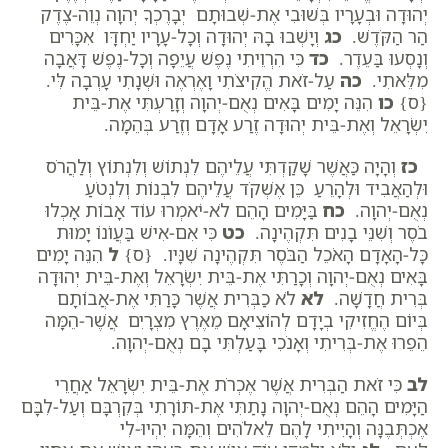
יְהוּדָה וּבְעָרָיו בְּשׁוּבִי אֶת-שְׁבוּתָם יְבָרֶכְךָ יְהוָה נְוֵה-צֶדֶק
הַר הַקֹּדֶשׁ.
כג
וְיָשְׁבוּ בָהּ יְהוּדָה וְכָל-עָרָיו יַחְדָּו אִכָּרִים
וְנָסְעוּ בַּעֵדֶר.
כד
כִּי הִרְוֵיתִי נֶפֶשׁ עֲיֵפָה וְכָל-נֶפֶשׁ דָּאֲבָה
מִלֵּאתִי.
כה
עַל-זֹאת הֱקִיצֹתִי וָאֶרְאֶה וּשְׁנָתִי עָרְבָה לִּי.
{ס}
כו
הִנֵּה יָמִים בָּאִים נְאֻם-יְהוָה וְזָרַעְתִּי אֶת-בֵּית
יִשְׂרָאֵל וְאֶת-בֵּית יְהוּדָה זֶרַע אָדָם וְזֶרַע בְּהֵמָה.
כז
וְהָיָה כַּאֲשֶׁר שָׁקַדְתִּי עֲלֵיהֶם לִנְתוֹשׁ וְלִנְתוֹץ וְלַהֲרֹס
וּלְהַאֲבִיד וּלְהָרֵעַ כֵּן אֶשְׁקֹד עֲלֵיהֶם לִבְנוֹת וְלִנְטֹעַ
נְאֻם-יְהוָה.
כח
בַּיָּמִים הָהֵם לֹא-יֹאמְרוּ עוֹד אָבוֹת אָכְלוּ
בֹסֶר וְשִׁנֵּי בָנִים תִּקְהֶינָה.
כט
כִּי אִם-אִישׁ בַּעֲו‍ֹנוֹ יָמוּת
כָּל-הָאָדָם הָאֹכֵל הַבֹּסֶר תִּקְהֶינָה שִׁנָּיו. {ס}
ל
הִנֵּה יָמִים
בָּאִים נְאֻם-יְהוָה וְכָרַתִּי אֶת-בֵּית יִשְׂרָאֵל וְאֶת-בֵּית יְהוּדָה
בְּרִית חֲדָשָׁה.
לא
לֹא כַבְּרִית אֲשֶׁר כָּרַתִּי אֶת-אֲבוֹתָם
בְּיוֹם הֶחֱזִיקִי בְיָדָם לְהוֹצִיאָם מֵאֶרֶץ מִצְרָיִם אֲשֶׁר-הֵמָּה
הֵפֵרוּ אֶת-בְּרִיתִי וְאָנֹכִי בָּעַלְתִּי בָם נְאֻם-יְהוָה.
לב
כִּי זֹאת הַבְּרִית אֲשֶׁר אֶכְרֹת אֶת-בֵּית יִשְׂרָאֵל אַחֲרֵי
הַיָּמִים הָהֵם נְאֻם-יְהוָה נָתַתִּי אֶת-תּוֹרָתִי בְּקִרְבָּם וְעַל-לִבָּם
אֶכְתְּבֶנָּה וְהָיִיתִי לָהֶם לֵאלֹהִים וְהֵמָּה יִהְיוּ-לִי