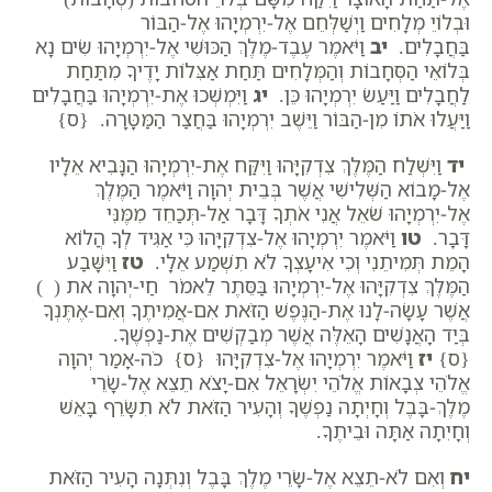
וּבְלוֹיֵ מְלָחִים וַיְשַׁלְּחֵם אֶל-יִרְמְיָהוּ אֶל-הַבּוֹר
בַּחֲבָלִים.
יב
וַיֹּאמֶר עֶבֶד-מֶלֶךְ הַכּוּשִׁי אֶל-יִרְמְיָהוּ שִׂים נָא
בְּלוֹאֵי הַסְּחָבוֹת וְהַמְּלָחִים תַּחַת אַצִּלוֹת יָדֶיךָ מִתַּחַת
לַחֲבָלִים וַיַּעַשׂ יִרְמְיָהוּ כֵּן.
יג
וַיִּמְשְׁכוּ אֶת-יִרְמְיָהוּ בַּחֲבָלִים
וַיַּעֲלוּ אֹתוֹ מִן-הַבּוֹר וַיֵּשֶׁב יִרְמְיָהוּ בַּחֲצַר הַמַּטָּרָה. {ס}
יד
וַיִּשְׁלַח הַמֶּלֶךְ צִדְקִיָּהוּ וַיִּקַּח אֶת-יִרְמְיָהוּ הַנָּבִיא אֵלָיו
אֶל-מָבוֹא הַשְּׁלִישִׁי אֲשֶׁר בְּבֵית יְהוָה וַיֹּאמֶר הַמֶּלֶךְ
אֶל-יִרְמְיָהוּ שֹׁאֵל אֲנִי אֹתְךָ דָּבָר אַל-תְּכַחֵד מִמֶּנִּי
דָּבָר.
טו
וַיֹּאמֶר יִרְמְיָהוּ אֶל-צִדְקִיָּהוּ כִּי אַגִּיד לְךָ הֲלוֹא
הָמֵת תְּמִיתֵנִי וְכִי אִיעָצְךָ לֹא תִשְׁמַע אֵלָי.
טז
וַיִּשָּׁבַע
הַמֶּלֶךְ צִדְקִיָּהוּ אֶל-יִרְמְיָהוּ בַּסֵּתֶר לֵאמֹר חַי-יְהוָה את ( )
אֲשֶׁר עָשָׂה-לָנוּ אֶת-הַנֶּפֶשׁ הַזֹּאת אִם-אֲמִיתֶךָ וְאִם-אֶתֶּנְךָ
בְּיַד הָאֲנָשִׁים הָאֵלֶּה אֲשֶׁר מְבַקְשִׁים אֶת-נַפְשֶׁךָ.
{ס}
יז
וַיֹּאמֶר יִרְמְיָהוּ אֶל-צִדְקִיָּהוּ {ס} כֹּה-אָמַר יְהוָה
אֱלֹהֵי צְבָאוֹת אֱלֹהֵי יִשְׂרָאֵל אִם-יָצֹא תֵצֵא אֶל-שָׂרֵי
מֶלֶךְ-בָּבֶל וְחָיְתָה נַפְשֶׁךָ וְהָעִיר הַזֹּאת לֹא תִשָּׂרֵף בָּאֵשׁ
וְחָיִתָה אַתָּה וּבֵיתֶךָ.
יח
וְאִם לֹא-תֵצֵא אֶל-שָׂרֵי מֶלֶךְ בָּבֶל וְנִתְּנָה הָעִיר הַזֹּאת