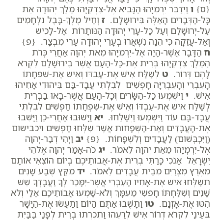
{ס}
ו
וַיְדַבֵּר יִרְמְיָהוּ הַנָּבִיא אֶל-צִדְקִיָּהוּ מֶלֶךְ יְהוּדָה אֵת
כָּל-הַדְּבָרִים הָאֵלֶּה בִּירוּשָׁלִָם.
ז
וְחֵיל מֶלֶךְ-בָּבֶל נִלְחָמִים
עַל-יְרוּשָׁלִַם וְעַל כָּל-עָרֵי יְהוּדָה הַנּוֹתָרוֹת אֶל-לָכִישׁ
וְאֶל-עֲזֵקָה כִּי הֵנָּה נִשְׁאֲרוּ בְּעָרֵי יְהוּדָה עָרֵי מִבְצָר. {פ}
ח
הַדָּבָר אֲשֶׁר-הָיָה אֶל-יִרְמְיָהוּ מֵאֵת יְהוָה אַחֲרֵי כְּרֹת
הַמֶּלֶךְ צִדְקִיָּהוּ בְּרִית אֶת-כָּל-הָעָם אֲשֶׁר בִּירוּשָׁלִַם לִקְרֹא
לָהֶם דְּרוֹר.
ט
לְשַׁלַּח אִישׁ אֶת-עַבְדּוֹ וְאִישׁ אֶת-שִׁפְחָתוֹ
הָעִבְרִי וְהָעִבְרִיָּה חָפְשִׁים לְבִלְתִּי עֲבָד-בָּם בִּיהוּדִי אָחִיהוּ
אִישׁ.
י
וַיִּשְׁמְעוּ כָל-הַשָּׂרִים וְכָל-הָעָם אֲשֶׁר-בָּאוּ בַבְּרִית
לְשַׁלַּח אִישׁ אֶת-עַבְדּוֹ וְאִישׁ אֶת-שִׁפְחָתוֹ חָפְשִׁים לְבִלְתִּי
עֲבָד-בָּם עוֹד וַיִּשְׁמְעוּ וַיְשַׁלֵּחוּ.
יא
וַיָּשׁוּבוּ אַחֲרֵי-כֵן וַיָּשִׁבוּ
אֶת-הָעֲבָדִים וְאֶת-הַשְּׁפָחוֹת אֲשֶׁר שִׁלְּחוּ חָפְשִׁים ויכבישום
(וַיִּכְבְּשׁוּם) לַעֲבָדִים וְלִשְׁפָחוֹת. {פ}
יב
וַיְהִי דְבַר-יְהוָה
אֶל-יִרְמְיָהוּ מֵאֵת יְהוָה לֵאמֹר.
יג
כֹּה-אָמַר יְהוָה אֱלֹהֵי
יִשְׂרָאֵל אָנֹכִי כָּרַתִּי בְרִית אֶת-אֲבוֹתֵיכֶם בְּיוֹם הוֹצִאִי אוֹתָם
מֵאֶרֶץ מִצְרַיִם מִבֵּית עֲבָדִים לֵאמֹר.
יד
מִקֵּץ שֶׁבַע שָׁנִים
תְּשַׁלְּחוּ אִישׁ אֶת-אָחִיו הָעִבְרִי אֲשֶׁר-יִמָּכֵר לְךָ וַעֲבָדְךָ שֵׁשׁ
שָׁנִים וְשִׁלַּחְתּוֹ חָפְשִׁי מֵעִמָּךְ וְלֹא-שָׁמְעוּ אֲבוֹתֵיכֶם אֵלַי וְלֹא
הִטּוּ אֶת-אָזְנָם.
טו
וַתָּשֻׁבוּ אַתֶּם הַיּוֹם וַתַּעֲשׂוּ אֶת-הַיָּשָׁר
בְּעֵינַי לִקְרֹא דְרוֹר אִישׁ לְרֵעֵהוּ וַתִּכְרְתוּ בְרִית לְפָנַי בַּבַּיִת