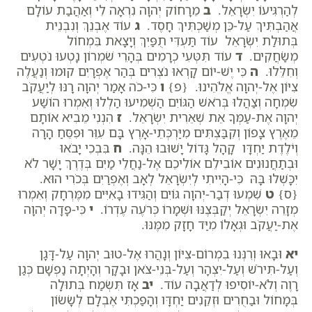
לְהַרְגִּיעוֹ יִשְׂרָאֵל.
ב
מֵרָחוֹק יְהוָה נִרְאָה לִי וְאַהֲבַת עוֹלָם
אֲהַבְתִּיךְ עַל-כֵּן מְשַׁכְתִּיךְ חָסֶד.
ג
עוֹד אֶבְנֵךְ וְנִבְנֵית
בְּתוּלַת יִשְׂרָאֵל עוֹד תַּעְדִּי תֻפַּיִךְ וְיָצָאת בִּמְחוֹל
מְשַׂחֲקִים.
ד
עוֹד תִּטְּעִי כְרָמִים בְּהָרֵי שֹׁמְרוֹן נָטְעוּ נֹטְעִים
וְחִלֵּלוּ.
ה
כִּי יֶשׁ-יוֹם קָרְאוּ נֹצְרִים בְּהַר אֶפְרָיִם קוּמוּ וְנַעֲלֶה
צִיּוֹן אֶל-יְהוָה אֱלֹהֵינוּ. {פ}
ו
כִּי-כֹה אָמַר יְהוָה רָנּוּ לְיַעֲקֹב
שִׂמְחָה וְצַהֲלוּ בְּרֹאשׁ הַגּוֹיִם הַשְׁמִיעוּ הַלְלוּ וְאִמְרוּ הוֹשַׁע
יְהוָה אֶת-עַמְּךָ אֵת שְׁאֵרִית יִשְׂרָאֵל.
ז
הִנְנִי מֵבִיא אוֹתָם
מֵאֶרֶץ צָפוֹן וְקִבַּצְתִּים מִיַּרְכְּתֵי-אָרֶץ בָּם עִוֵּר וּפִסֵּחַ הָרָה
וְיֹלֶדֶת יַחְדָּו קָהָל גָּדוֹל יָשׁוּבוּ הֵנָּה.
ח
בִּבְכִי יָבֹאוּ
וּבְתַחֲנוּנִים אוֹבִילֵם אוֹלִיכֵם אֶל-נַחֲלֵי מַיִם בְּדֶרֶךְ יָשָׁר לֹא
יִכָּשְׁלוּ בָּהּ כִּי-הָיִיתִי לְיִשְׂרָאֵל לְאָב וְאֶפְרַיִם בְּכֹרִי הוּא.
{ס}
ט
שִׁמְעוּ דְבַר-יְהוָה גּוֹיִם וְהַגִּידוּ בָאִיִּים מִמֶּרְחָק וְאִמְרוּ
מְזָרֵה יִשְׂרָאֵל יְקַבְּצֶנּוּ וּשְׁמָרוֹ כְּרֹעֶה עֶדְרוֹ.
י
כִּי-פָדָה יְהוָה
אֶת-יַעֲקֹב וּגְאָלוֹ מִיַּד חָזָק מִמֶּנּוּ.
יא
וּבָאוּ וְרִנְּנוּ בִמְרוֹם-צִיּוֹן וְנָהֲרוּ אֶל-טוּב יְהוָה עַל-דָּגָן
וְעַל-תִּירֹשׁ וְעַל-יִצְהָר וְעַל-בְּנֵי-צֹאן וּבָקָר וְהָיְתָה נַפְשָׁם כְּגַן
רָוֶה וְלֹא-יוֹסִיפוּ לְדַאֲבָה עוֹד.
יב
אָז תִּשְׂמַח בְּתוּלָה
בְּמָחוֹל וּבַחֻרִים וּזְקֵנִים יַחְדָּו וְהָפַכְתִּי אֶבְלָם לְשָׂשׂוֹן