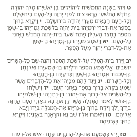
ט
וַיְהִי בַשָּׁנָה הַחֲמִשִׁית לִיהוֹיָקִים בֶּן-יֹאשִׁיָּהוּ מֶלֶךְ-יְהוּדָה
בַּחֹדֶשׁ הַתְּשִׁעִי קָרְאוּ צוֹם לִפְנֵי יְהוָה כָּל-הָעָם בִּירוּשָׁלִָם
וְכָל-הָעָם הַבָּאִים מֵעָרֵי יְהוּדָה בִּירוּשָׁלִָם.
י
וַיִּקְרָא בָרוּךְ
בַּסֵּפֶר אֶת-דִּבְרֵי יִרְמְיָהוּ בֵּית יְהוָה בְּלִשְׁכַּת גְּמַרְיָהוּ בֶן-שָׁפָן
הַסֹּפֵר בֶּחָצֵר הָעֶלְיוֹן פֶּתַח שַׁעַר בֵּית-יְהוָה הֶחָדָשׁ בְּאָזְנֵי
כָּל-הָעָם.
יא
וַיִּשְׁמַע מִכָיְהוּ בֶן-גְּמַרְיָהוּ בֶן-שָׁפָן
אֶת-כָּל-דִּבְרֵי יְהוָה מֵעַל הַסֵּפֶר.
יב
וַיֵּרֶד בֵּית-הַמֶּלֶךְ עַל-לִשְׁכַּת הַסֹּפֵר וְהִנֵּה-שָׁם כָּל-הַשָּׂרִים
יוֹשְׁבִים אֱלִישָׁמָע הַסֹּפֵר וּדְלָיָהוּ בֶן-שְׁמַעְיָהוּ וְאֶלְנָתָן
בֶּן-עַכְבּוֹר וּגְמַרְיָהוּ בֶן-שָׁפָן וְצִדְקִיָּהוּ בֶן-חֲנַנְיָהוּ
וְכָל-הַשָּׂרִים.
יג
וַיַּגֵּד לָהֶם מִכָיְהוּ אֵת כָּל-הַדְּבָרִים אֲשֶׁר
שָׁמֵעַ בִּקְרֹא בָרוּךְ בַּסֵּפֶר בְּאָזְנֵי הָעָם.
יד
וַיִּשְׁלְחוּ
כָל-הַשָּׂרִים אֶל-בָּרוּךְ אֶת-יְהוּדִי בֶּן-נְתַנְיָהוּ בֶּן-שֶׁלֶמְיָהוּ
בֶן-כּוּשִׁי לֵאמֹר הַמְּגִלָּה אֲשֶׁר קָרָאתָ בָּהּ בְּאָזְנֵי הָעָם קָחֶנָּה
בְיָדְךָ וָלֵךְ וַיִּקַּח בָּרוּךְ בֶּן-נֵרִיָּהוּ אֶת-הַמְּגִלָּה בְּיָדוֹ וַיָּבֹא
אֲלֵיהֶם.
טו
וַיֹּאמְרוּ אֵלָיו שֵׁב נָא וּקְרָאֶנָּה בְּאָזְנֵינוּ וַיִּקְרָא
בָרוּךְ בְּאָזְנֵיהֶם
.
טז
וַיְהִי כְּשָׁמְעָם אֶת-כָּל-הַדְּבָרִים פָּחֲדוּ אִישׁ אֶל-רֵעֵהוּ