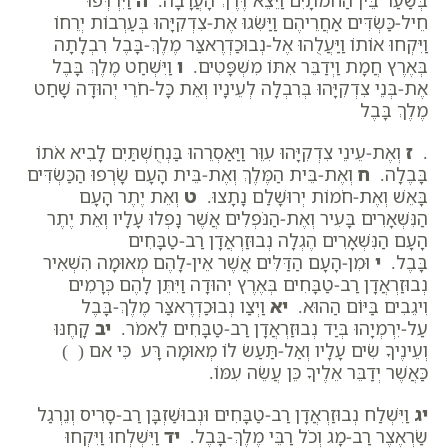
בְּשַׁעַר בֵּין הַחֹמֹתָיִם וַיֵּצֵא דֶּרֶךְ הָעֲרָבָה.
ה
וַיִּרְדְּפוּ
חֵיל-כַּשְׂדִּים אַחֲרֵיהֶם וַיַּשִּׂגוּ אֶת-צִדְקִיָּהוּ בְּעַרְבוֹת יְרֵחוֹ
וַיִּקְחוּ אוֹתוֹ וַיַּעֲלֻהוּ אֶל-נְבוּכַדְרֶאצַּר מֶלֶךְ-בָּבֶל רִבְלָתָה
בְּאֶרֶץ חֲמָת וַיְדַבֵּר אִתּוֹ מִשְׁפָּטִים.
ו
וַיִּשְׁחַט מֶלֶךְ בָּבֶל
אֶת-בְּנֵי צִדְקִיָּהוּ בְּרִבְלָה לְעֵינָיו וְאֵת כָּל-חֹרֵי יְהוּדָה שָׁחַט
מֶלֶךְ בָּבֶל
.
ז
וְאֶת-עֵינֵי צִדְקִיָּהוּ עִוֵּר וַיַּאַסְרֵהוּ בַּנְחֻשְׁתַּיִם לָבִיא אֹתוֹ
בָּבֶלָה.
ח
וְאֶת-בֵּית הַמֶּלֶךְ וְאֶת-בֵּית הָעָם שָׂרְפוּ הַכַּשְׂדִּים
בָּאֵשׁ וְאֶת-חֹמוֹת יְרוּשָׁלִַם נָתָצוּ.
ט
וְאֵת יֶתֶר הָעָם
הַנִּשְׁאָרִים בָּעִיר וְאֶת-הַנֹּפְלִים אֲשֶׁר נָפְלוּ עָלָיו וְאֵת יֶתֶר
הָעָם הַנִּשְׁאָרִים הֶגְלָה נְבוּזַרְאֲדָן רַב-טַבָּחִים
בָּבֶל.
י
וּמִן-הָעָם הַדַּלִּים אֲשֶׁר אֵין-לָהֶם מְאוּמָה הִשְׁאִיר
נְבוּזַרְאֲדָן רַב-טַבָּחִים בְּאֶרֶץ יְהוּדָה וַיִּתֵּן לָהֶם כְּרָמִים
וִיגֵבִים בַּיּוֹם הַהוּא.
יא
וַיְצַו נְבוּכַדְרֶאצַּר מֶלֶךְ-בָּבֶל
עַל-יִרְמְיָהוּ בְּיַד נְבוּזַרְאֲדָן רַב-טַבָּחִים לֵאמֹר.
יב
קָחֶנּוּ
וְעֵינֶיךָ שִׂים עָלָיו וְאַל-תַּעַשׂ לוֹ מְאוּמָה רָּע כִּי אם ( )
כַּאֲשֶׁר יְדַבֵּר אֵלֶיךָ כֵּן עֲשֵׂה עִמּוֹ.
יג
וַיִּשְׁלַח נְבוּזַרְאֲדָן רַב-טַבָּחִים וּנְבוּשַׁזְבָּן רַב-סָרִיס וְנֵרְגַל
שַׂרְאֶצֶר רַב-מָג וְכֹל רַבֵּי מֶלֶךְ-בָּבֶל.
יד
וַיִּשְׁלְחוּ וַיִּקְחוּ