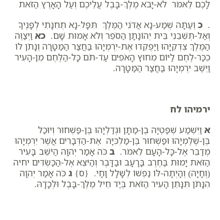
לָכֶם לֵאמֹר לֹא-יָבֹא מֶלֶךְ-בָּבֶל עֲלֵיכֶם וְעַל הָאָרֶץ הַזֹּאת
.
כ
וְעַתָּה שְׁמַע-נָא אֲדֹנִי הַמֶּלֶךְ תִּפָּל-נָא תְחִנָּתִי לְפָנֶיךָ
וְאַל-תְּשִׁבֵנִי בֵּית יְהוֹנָתָן הַסֹּפֵר וְלֹא אָמוּת שָׁם.
כא
וַיְצַוֶּה
הַמֶּלֶךְ צִדְקִיָּהוּ וַיַּפְקִדוּ אֶת-יִרְמְיָהוּ בַּחֲצַר הַמַּטָּרָה וְנָתֹן לוֹ
כִכַּר-לֶחֶם לַיּוֹם מִחוּץ הָאֹפִים עַד-תֹּם כָּל-הַלֶּחֶם מִן-הָעִיר
וַיֵּשֶׁב יִרְמְיָהוּ בַּחֲצַר הַמַּטָּרָה.
ירמיהו לח
א
וַיִּשְׁמַע שְׁפַטְיָה בֶן-מַתָּן וּגְדַלְיָהוּ בֶּן-פַּשְׁחוּר וְיוּכַל
בֶּן-שֶׁלֶמְיָהוּ וּפַשְׁחוּר בֶּן-מַלְכִּיָּה אֶת-הַדְּבָרִים אֲשֶׁר יִרְמְיָהוּ
מְדַבֵּר אֶל-כָּל-הָעָם לֵאמֹר.
ב
כֹּה אָמַר יְהוָה הַיֹּשֵׁב בָּעִיר
הַזֹּאת יָמוּת בַּחֶרֶב בָּרָעָב וּבַדָּבֶר וְהַיֹּצֵא אֶל-הַכַּשְׂדִּים יחיה
(וְחָיָה) וְהָיְתָה-לּוֹ נַפְשׁוֹ לְשָׁלָל וָחָי. {ס}
ג
כֹּה אָמַר יְהוָה
הִנָּתֹן תִּנָּתֵן הָעִיר הַזֹּאת בְּיַד חֵיל מֶלֶךְ-בָּבֶל וּלְכָדָהּ.