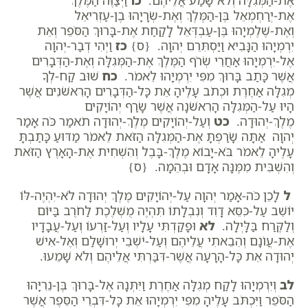
אֶת-הַמְּגִלָּה וְלֹא שָׁמַע אֲלֵיהֶם.
כו
וַיְצַוֶּה הַמֶּלֶךְ
אֶת-יְרַחְמְאֵל בֶּן-הַמֶּלֶךְ וְאֶת-שְׂרָיָהוּ בֶן-עַזְרִיאֵל
וְאֶת-שֶׁלֶמְיָהוּ בֶּן-עַבְדְּאֵל לָקַחַת אֶת-בָּרוּךְ הַסֹּפֵר וְאֵת
יִרְמְיָהוּ הַנָּבִיא וַיַּסְתִּרֵם יְהוָה. {ס}
כז
וַיְהִי דְבַר-יְהוָה
אֶל-יִרְמְיָהוּ אַחֲרֵי שְׂרֹף הַמֶּלֶךְ אֶת-הַמְּגִלָּה וְאֶת-הַדְּבָרִים
אֲשֶׁר כָּתַב בָּרוּךְ מִפִּי יִרְמְיָהוּ לֵאמֹר.
כח
שׁוּב קַח-לְךָ
מְגִלָּה אַחֶרֶת וּכְתֹב עָלֶיהָ אֵת כָּל-הַדְּבָרִים הָרִאשֹׁנִים אֲשֶׁר
הָיוּ עַל-הַמְּגִלָּה הָרִאשֹׁנָה אֲשֶׁר שָׂרַף יְהוֹיָקִים
מֶלֶךְ-יְהוּדָה.
כט
וְעַל-יְהוֹיָקִים מֶלֶךְ-יְהוּדָה תֹאמַר כֹּה אָמַר
יְהוָה אַתָּה שָׂרַפְתָּ אֶת-הַמְּגִלָּה הַזֹּאת לֵאמֹר מַדּוּעַ כָּתַבְתָּ
עָלֶיהָ לֵאמֹר בֹּא-יָבוֹא מֶלֶךְ-בָּבֶל וְהִשְׁחִית אֶת-הָאָרֶץ הַזֹּאת
וְהִשְׁבִּית מִמֶּנָּה אָדָם וּבְהֵמָה. {ס}
ל
לָכֵן כֹּה-אָמַר יְהוָה עַל-יְהוֹיָקִים מֶלֶךְ יְהוּדָה לֹא-יִהְיֶה-לּוֹ
יוֹשֵׁב עַל-כִּסֵּא דָוִד וְנִבְלָתוֹ תִּהְיֶה מֻשְׁלֶכֶת לַחֹרֶב בַּיּוֹם
וְלַקֶּרַח בַּלָּיְלָה.
לא
וּפָקַדְתִּי עָלָיו וְעַל-זַרְעוֹ וְעַל-עֲבָדָיו
אֶת-עֲו‍ֹנָם וְהֵבֵאתִי עֲלֵיהֶם וְעַל-יֹשְׁבֵי יְרוּשָׁלִַם וְאֶל-אִישׁ
יְהוּדָה אֵת כָּל-הָרָעָה אֲשֶׁר-דִּבַּרְתִּי אֲלֵיהֶם וְלֹא שָׁמֵעוּ.
לב
וְיִרְמְיָהוּ לָקַח מְגִלָּה אַחֶרֶת וַיִּתְּנָהּ אֶל-בָּרוּךְ בֶּן-נֵרִיָּהוּ
הַסֹּפֵר וַיִּכְתֹּב עָלֶיהָ מִפִּי יִרְמְיָהוּ אֵת כָּל-דִּבְרֵי הַסֵּפֶר אֲשֶׁר