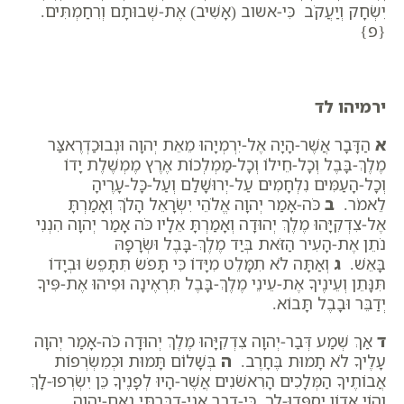
יִשְׂחָק וְיַעֲקֹב כִּי-אשוב (אָשִׁיב) אֶת-שְׁבוּתָם וְרִחַמְתִּים.
{פ}
ירמיהו לד
א
הַדָּבָר אֲשֶׁר-הָיָה אֶל-יִרְמְיָהוּ מֵאֵת יְהוָה וּנְבוּכַדְרֶאצַּר
מֶלֶךְ-בָּבֶל וְכָל-חֵילוֹ וְכָל-מַמְלְכוֹת אֶרֶץ מֶמְשֶׁלֶת יָדוֹ
וְכָל-הָעַמִּים נִלְחָמִים עַל-יְרוּשָׁלִַם וְעַל-כָּל-עָרֶיהָ
לֵאמֹר.
ב
כֹּה-אָמַר יְהוָה אֱלֹהֵי יִשְׂרָאֵל הָלֹךְ וְאָמַרְתָּ
אֶל-צִדְקִיָּהוּ מֶלֶךְ יְהוּדָה וְאָמַרְתָּ אֵלָיו כֹּה אָמַר יְהוָה הִנְנִי
נֹתֵן אֶת-הָעִיר הַזֹּאת בְּיַד מֶלֶךְ-בָּבֶל וּשְׂרָפָהּ
בָּאֵשׁ.
ג
וְאַתָּה לֹא תִמָּלֵט מִיָּדוֹ כִּי תָּפֹשׂ תִּתָּפֵשׂ וּבְיָדוֹ
תִּנָּתֵן וְעֵינֶיךָ אֶת-עֵינֵי מֶלֶךְ-בָּבֶל תִּרְאֶינָה וּפִיהוּ אֶת-פִּיךָ
יְדַבֵּר וּבָבֶל תָּבוֹא.
ד
אַךְ שְׁמַע דְּבַר-יְהוָה צִדְקִיָּהוּ מֶלֶךְ יְהוּדָה כֹּה-אָמַר יְהוָה
עָלֶיךָ לֹא תָמוּת בֶּחָרֶב.
ה
בְּשָׁלוֹם תָּמוּת וּכְמִשְׂרְפוֹת
אֲבוֹתֶיךָ הַמְּלָכִים הָרִאשֹׁנִים אֲשֶׁר-הָיוּ לְפָנֶיךָ כֵּן יִשְׂרְפוּ-לָךְ
וְהוֹי אָדוֹן יִסְפְּדוּ-לָךְ כִּי-דָבָר אֲנִי-דִבַּרְתִּי נְאֻם-יְהוָה.