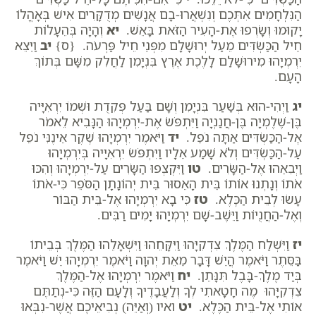
הַנִּלְחָמִים אִתְּכֶם וְנִשְׁאֲרוּ-בָם אֲנָשִׁים מְדֻקָּרִים אִישׁ בְּאָהֳלוֹ
יָקוּמוּ וְשָׂרְפוּ אֶת-הָעִיר הַזֹּאת בָּאֵשׁ.
יא
וְהָיָה בְּהֵעָלוֹת
חֵיל הַכַּשְׂדִּים מֵעַל יְרוּשָׁלִָם מִפְּנֵי חֵיל פַּרְעֹה. {ס}
יב
וַיֵּצֵא
יִרְמְיָהוּ מִירוּשָׁלִַם לָלֶכֶת אֶרֶץ בִּנְיָמִן לַחֲלִק מִשָּׁם בְּתוֹךְ
הָעָם.
יג
וַיְהִי-הוּא בְּשַׁעַר בִּנְיָמִן וְשָׁם בַּעַל פְּקִדֻת וּשְׁמוֹ יִרְאִיָּיה
בֶּן-שֶׁלֶמְיָה בֶּן-חֲנַנְיָה וַיִּתְפֹּשׂ אֶת-יִרְמְיָהוּ הַנָּבִיא לֵאמֹר
אֶל-הַכַּשְׂדִּים אַתָּה נֹפֵל.
יד
וַיֹּאמֶר יִרְמְיָהוּ שֶׁקֶר אֵינֶנִּי נֹפֵל
עַל-הַכַּשְׂדִּים וְלֹא שָׁמַע אֵלָיו וַיִּתְפֹּשׂ יִרְאִיָּיה בְּיִרְמְיָהוּ
וַיְבִאֵהוּ אֶל-הַשָּׂרִים.
טו
וַיִּקְצְפוּ הַשָּׂרִים עַל-יִרְמְיָהוּ וְהִכּוּ
אֹתוֹ וְנָתְנוּ אוֹתוֹ בֵּית הָאֵסוּר בֵּית יְהוֹנָתָן הַסֹּפֵר כִּי-אֹתוֹ
עָשׂוּ לְבֵית הַכֶּלֶא.
טז
כִּי בָא יִרְמְיָהוּ אֶל-בֵּית הַבּוֹר
וְאֶל-הַחֲנֻיוֹת וַיֵּשֶׁב-שָׁם יִרְמְיָהוּ יָמִים רַבִּים.
יז
וַיִּשְׁלַח הַמֶּלֶךְ צִדְקִיָּהוּ וַיִּקָּחֵהוּ וַיִּשְׁאָלֵהוּ הַמֶּלֶךְ בְּבֵיתוֹ
בַּסֵּתֶר וַיֹּאמֶר הֲיֵשׁ דָּבָר מֵאֵת יְהוָה וַיֹּאמֶר יִרְמְיָהוּ יֵשׁ וַיֹּאמֶר
בְּיַד מֶלֶךְ-בָּבֶל תִּנָּתֵן.
יח
וַיֹּאמֶר יִרְמְיָהוּ אֶל-הַמֶּלֶךְ
צִדְקִיָּהוּ מֶה חָטָאתִי לְךָ וְלַעֲבָדֶיךָ וְלָעָם הַזֶּה כִּי-נְתַתֶּם
אוֹתִי אֶל-בֵּית הַכֶּלֶא.
יט
ואיו (וְאַיֵּה) נְבִיאֵיכֶם אֲשֶׁר-נִבְּאוּ