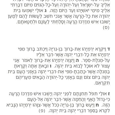
אֵלֶיךָ עַל-יִשְׂרָאֵל וְעַל-יְהוּדָה וְעַל-כָּל-הַגּוֹיִם מִיּוֹם דִּבַּרְתִּי
אֵלֶיךָ מִימֵי יֹאשִׁיָּהוּ וְעַד הַיּוֹם הַזֶּה.
ג
אוּלַי יִשְׁמְעוּ בֵּית
יְהוּדָה אֵת כָּל-הָרָעָה אֲשֶׁר אָנֹכִי חֹשֵׁב לַעֲשׂוֹת לָהֶם לְמַעַן
יָשׁוּבוּ אִישׁ מִדַּרְכּוֹ הָרָעָה וְסָלַחְתִּי לַעֲו‍ֹנָם וּלְחַטָּאתָם.
{ס}
ד
וַיִּקְרָא יִרְמְיָהוּ אֶת-בָּרוּךְ בֶּן-נֵרִיָּה וַיִּכְתֹּב בָּרוּךְ מִפִּי
יִרְמְיָהוּ אֵת כָּל-דִּבְרֵי יְהוָה אֲשֶׁר-דִּבֶּר אֵלָיו
עַל-מְגִלַּת-סֵפֶר.
ה
וַיְצַוֶּה יִרְמְיָהוּ אֶת-בָּרוּךְ לֵאמֹר אֲנִי
עָצוּר לֹא אוּכַל לָבוֹא בֵּית יְהוָה.
ו
וּבָאתָ אַתָּה וְקָרָאתָ
בַמְּגִלָּה אֲשֶׁר-כָּתַבְתָּ-מִפִּי אֶת-דִּבְרֵי יְהוָה בְּאָזְנֵי הָעָם בֵּית
יְהוָה בְּיוֹם צוֹם וְגַם בְּאָזְנֵי כָל-יְהוּדָה הַבָּאִים מֵעָרֵיהֶם
תִּקְרָאֵם.
ז
אוּלַי תִּפֹּל תְּחִנָּתָם לִפְנֵי יְהוָה וְיָשֻׁבוּ אִישׁ מִדַּרְכּוֹ הָרָעָה
כִּי-גָדוֹל הָאַף וְהַחֵמָה אֲשֶׁר-דִּבֶּר יְהוָה אֶל-הָעָם
הַזֶּה.
ח
וַיַּעַשׂ בָּרוּךְ בֶּן-נֵרִיָּה כְּכֹל אֲשֶׁר-צִוָּהוּ יִרְמְיָהוּ הַנָּבִיא
לִקְרֹא בַסֵּפֶר דִּבְרֵי יְהוָה בֵּית יְהוָה. {פ}