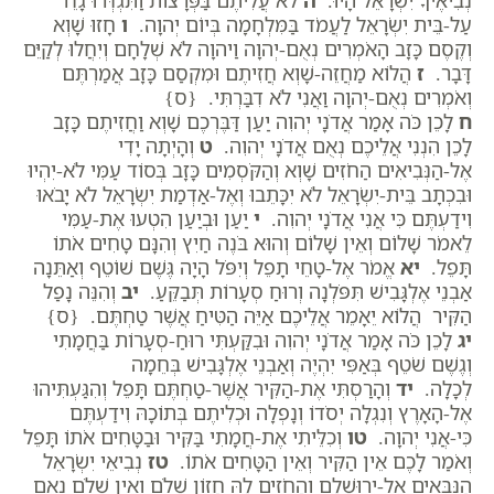
נְבִיאֶיךָ יִשְׂרָאֵל הָיוּ.
ה
לֹא עֲלִיתֶם בַּפְּרָצוֹת וַתִּגְדְּרוּ גָדֵר
עַל-בֵּית יִשְׂרָאֵל לַעֲמֹד בַּמִּלְחָמָה בְּיוֹם יְהוָה.
ו
חָזוּ שָׁוְא
וְקֶסֶם כָּזָב הָאֹמְרִים נְאֻם-יְהוָה וַיהוָה לֹא שְׁלָחָם וְיִחֲלוּ לְקַיֵּם
דָּבָר.
ז
הֲלוֹא מַחֲזֵה-שָׁוְא חֲזִיתֶם וּמִקְסַם כָּזָב אֲמַרְתֶּם
וְאֹמְרִים נְאֻם-יְהוָה וַאֲנִי לֹא דִבַּרְתִּי. {ס}
ח
לָכֵן כֹּה אָמַר אֲדֹנָי יְהוִה יַעַן דַּבֶּרְכֶם שָׁוְא וַחֲזִיתֶם כָּזָב
לָכֵן הִנְנִי אֲלֵיכֶם נְאֻם אֲדֹנָי יְהוִה.
ט
וְהָיְתָה יָדִי
אֶל-הַנְּבִיאִים הַחֹזִים שָׁוְא וְהַקֹּסְמִים כָּזָב בְּסוֹד עַמִּי לֹא-יִהְיוּ
וּבִכְתָב בֵּית-יִשְׂרָאֵל לֹא יִכָּתֵבוּ וְאֶל-אַדְמַת יִשְׂרָאֵל לֹא יָבֹאוּ
וִידַעְתֶּם כִּי אֲנִי אֲדֹנָי יְהוִה.
י
יַעַן וּבְיַעַן הִטְעוּ אֶת-עַמִּי
לֵאמֹר שָׁלוֹם וְאֵין שָׁלוֹם וְהוּא בֹּנֶה חַיִץ וְהִנָּם טָחִים אֹתוֹ
תָּפֵל.
יא
אֱמֹר אֶל-טָחֵי תָפֵל וְיִפֹּל הָיָה גֶּשֶׁם שׁוֹטֵף וְאַתֵּנָה
אַבְנֵי אֶלְגָּבִישׁ תִּפֹּלְנָה וְרוּחַ סְעָרוֹת תְּבַקֵּעַ.
יב
וְהִנֵּה נָפַל
הַקִּיר הֲלוֹא יֵאָמֵר אֲלֵיכֶם אַיֵּה הַטִּיחַ אֲשֶׁר טַחְתֶּם. {ס}
יג
לָכֵן כֹּה אָמַר אֲדֹנָי יְהוִה וּבִקַּעְתִּי רוּחַ-סְעָרוֹת בַּחֲמָתִי
וְגֶשֶׁם שֹׁטֵף בְּאַפִּי יִהְיֶה וְאַבְנֵי אֶלְגָּבִישׁ בְּחֵמָה
לְכָלָה.
יד
וְהָרַסְתִּי אֶת-הַקִּיר אֲשֶׁר-טַחְתֶּם תָּפֵל וְהִגַּעְתִּיהוּ
אֶל-הָאָרֶץ וְנִגְלָה יְסֹדוֹ וְנָפְלָה וּכְלִיתֶם בְּתוֹכָהּ וִידַעְתֶּם
כִּי-אֲנִי יְהוָה.
טו
וְכִלֵּיתִי אֶת-חֲמָתִי בַּקִּיר וּבַטָּחִים אֹתוֹ תָּפֵל
וְאֹמַר לָכֶם אֵין הַקִּיר וְאֵין הַטָּחִים אֹתוֹ.
טז
נְבִיאֵי יִשְׂרָאֵל
הַנִּבְּאִים אֶל-יְרוּשָׁלִַם וְהַחֹזִים לָהּ חֲזוֹן שָׁלֹם וְאֵין שָׁלֹם נְאֻם