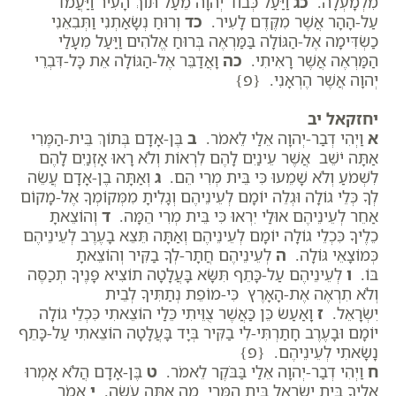
מִלְמָעְלָה.
כג
וַיַּעַל כְּבוֹד יְהוָה מֵעַל תּוֹךְ הָעִיר וַיַּעֲמֹד
עַל-הָהָר אֲשֶׁר מִקֶּדֶם לָעִיר.
כד
וְרוּחַ נְשָׂאַתְנִי וַתְּבִאֵנִי
כַשְׂדִּימָה אֶל-הַגּוֹלָה בַּמַּרְאֶה בְּרוּחַ אֱלֹהִים וַיַּעַל מֵעָלַי
הַמַּרְאֶה אֲשֶׁר רָאִיתִי.
כה
וָאֲדַבֵּר אֶל-הַגּוֹלָה אֵת כָּל-דִּבְרֵי
יְהוָה אֲשֶׁר הֶרְאָנִי. {פ}
יחזקאל יב
א
וַיְהִי דְבַר-יְהוָה אֵלַי לֵאמֹר.
ב
בֶּן-אָדָם בְּתוֹךְ בֵּית-הַמֶּרִי
אַתָּה יֹשֵׁב אֲשֶׁר עֵינַיִם לָהֶם לִרְאוֹת וְלֹא רָאוּ אָזְנַיִם לָהֶם
לִשְׁמֹעַ וְלֹא שָׁמֵעוּ כִּי בֵּית מְרִי הֵם.
ג
וְאַתָּה בֶן-אָדָם עֲשֵׂה
לְךָ כְּלֵי גוֹלָה וּגְלֵה יוֹמָם לְעֵינֵיהֶם וְגָלִיתָ מִמְּקוֹמְךָ אֶל-מָקוֹם
אַחֵר לְעֵינֵיהֶם אוּלַי יִרְאוּ כִּי בֵּית מְרִי הֵמָּה.
ד
וְהוֹצֵאתָ
כֵלֶיךָ כִּכְלֵי גוֹלָה יוֹמָם לְעֵינֵיהֶם וְאַתָּה תֵּצֵא בָעֶרֶב לְעֵינֵיהֶם
כְּמוֹצָאֵי גּוֹלָה.
ה
לְעֵינֵיהֶם חֲתָר-לְךָ בַקִּיר וְהוֹצֵאתָ
בּוֹ.
ו
לְעֵינֵיהֶם עַל-כָּתֵף תִּשָּׂא בָּעֲלָטָה תוֹצִיא פָּנֶיךָ תְכַסֶּה
וְלֹא תִרְאֶה אֶת-הָאָרֶץ כִּי-מוֹפֵת נְתַתִּיךָ לְבֵית
יִשְׂרָאֵל.
ז
וָאַעַשׂ כֵּן כַּאֲשֶׁר צֻוֵּיתִי כֵּלַי הוֹצֵאתִי כִּכְלֵי גוֹלָה
יוֹמָם וּבָעֶרֶב חָתַרְתִּי-לִי בַקִּיר בְּיָד בָּעֲלָטָה הוֹצֵאתִי עַל-כָּתֵף
נָשָׂאתִי לְעֵינֵיהֶם. {פ}
ח
וַיְהִי דְבַר-יְהוָה אֵלַי בַּבֹּקֶר לֵאמֹר.
ט
בֶּן-אָדָם הֲלֹא אָמְרוּ
אֵלֶיךָ בֵּית יִשְׂרָאֵל בֵּית הַמֶּרִי מָה אַתָּה עֹשֶׂה.
י
אֱמֹר