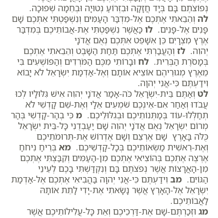
נְפוֹצֹתֶם בָּם בְּיָד חֲזָקָה וּבִזְרוֹעַ נְטוּיָה וּבְחֵמָה שְׁפוּכָה.
לה
וְהֵבֵאתִי אֶתְכֶם אֶל-מִדְבַּר הָעַמִּים וְנִשְׁפַּטְתִּי אִתְּכֶם שָׁם
פָּנִים אֶל-פָּנִים.
לו
כַּאֲשֶׁר נִשְׁפַּטְתִּי אֶת-אֲבוֹתֵיכֶם בְּמִדְבַּר
אֶרֶץ מִצְרָיִם כֵּן אִשָּׁפֵט אִתְּכֶם נְאֻם אֲדֹנָי
יְהוִה.
לז
וְהַעֲבַרְתִּי אֶתְכֶם תַּחַת הַשָּׁבֶט וְהֵבֵאתִי אֶתְכֶם
בְּמָסֹרֶת הַבְּרִית.
לח
וּבָרוֹתִי מִכֶּם הַמֹּרְדִים וְהַפּוֹשְׁעִים בִּי
מֵאֶרֶץ מְגוּרֵיהֶם אוֹצִיא אוֹתָם וְאֶל-אַדְמַת יִשְׂרָאֵל לֹא יָבוֹא
וִידַעְתֶּם כִּי-אֲנִי יְהוָה.
לט
וְאַתֶּם בֵּית-יִשְׂרָאֵל כֹּה-אָמַר אֲדֹנָי יְהוִה אִישׁ גִּלּוּלָיו לְכוּ
עֲבֹדוּ וְאַחַר אִם-אֵינְכֶם שֹׁמְעִים אֵלָי וְאֶת-שֵׁם קָדְשִׁי לֹא
תְחַלְּלוּ-עוֹד בְּמַתְּנוֹתֵיכֶם וּבְגִלּוּלֵיכֶם.
מ
כִּי בְהַר-קָדְשִׁי בְּהַר
מְרוֹם יִשְׂרָאֵל נְאֻם אֲדֹנָי יְהוִה שָׁם יַעַבְדֻנִי כָּל-בֵּית יִשְׂרָאֵל
כֻּלֹּה בָּאָרֶץ שָׁם אֶרְצֵם וְשָׁם אֶדְרוֹשׁ אֶת-תְּרוּמֹתֵיכֶם
וְאֶת-רֵאשִׁית מַשְׂאוֹתֵיכֶם בְּכָל-קָדְשֵׁיכֶם.
מא
בְּרֵיחַ נִיחֹחַ
אֶרְצֶה אֶתְכֶם בְּהוֹצִיאִי אֶתְכֶם מִן-הָעַמִּים וְקִבַּצְתִּי אֶתְכֶם
מִן-הָאֲרָצוֹת אֲשֶׁר נְפֹצֹתֶם בָּם וְנִקְדַּשְׁתִּי בָכֶם לְעֵינֵי
הַגּוֹיִם.
מב
וִידַעְתֶּם כִּי-אֲנִי יְהוָה בַּהֲבִיאִי אֶתְכֶם אֶל-אַדְמַת
יִשְׂרָאֵל אֶל-הָאָרֶץ אֲשֶׁר נָשָׂאתִי אֶת-יָדִי לָתֵת אוֹתָהּ
לַאֲבוֹתֵיכֶם.
מג
וּזְכַרְתֶּם-שָׁם אֶת-דַּרְכֵיכֶם וְאֵת כָּל-עֲלִילוֹתֵיכֶם אֲשֶׁר