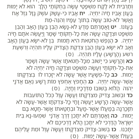
וְתַרְבִּית לֹא לָקָח מִשְׁפָּטַי עָשָׂה בְּחֻקּוֹתַי הָלָךְ הוּא לֹא יָמוּת
בַּעֲו‍ֹן אָבִיו חָיֹה יִחְיֶה.
יח
אָבִיו כִּי-עָשַׁק עֹשֶׁק גָּזַל גֵּזֶל אָח
וַאֲשֶׁר לֹא-טוֹב עָשָׂה בְּתוֹךְ עַמָּיו וְהִנֵּה-מֵת
בַּעֲו‍ֹנוֹ.
יט
וַאֲמַרְתֶּם מַדֻּעַ לֹא-נָשָׂא הַבֵּן בַּעֲו‍ֹן הָאָב וְהַבֵּן
מִשְׁפָּט וּצְדָקָה עָשָׂה אֵת כָּל-חֻקּוֹתַי שָׁמַר וַיַּעֲשֶׂה אֹתָם חָיֹה
יִחְיֶה.
כ
הַנֶּפֶשׁ הַחֹטֵאת הִיא תָמוּת בֵּן לֹא-יִשָּׂא בַּעֲו‍ֹן הָאָב
וְאָב לֹא יִשָּׂא בַּעֲו‍ֹן הַבֵּן צִדְקַת הַצַּדִּיק עָלָיו תִּהְיֶה וְרִשְׁעַת
רשע (הָרָשָׁע) עָלָיו תִּהְיֶה. {ס}
כא
וְהָרָשָׁע כִּי יָשׁוּב מִכָּל-חַטֹּאתָו אֲשֶׁר עָשָׂה וְשָׁמַר
אֶת-כָּל-חֻקוֹתַי וְעָשָׂה מִשְׁפָּט וּצְדָקָה חָיֹה יִחְיֶה לֹא
יָמוּת.
כב
כָּל-פְּשָׁעָיו אֲשֶׁר עָשָׂה לֹא יִזָּכְרוּ לוֹ בְּצִדְקָתוֹ
אֲשֶׁר-עָשָׂה יִחְיֶה.
כג
הֶחָפֹץ אֶחְפֹּץ מוֹת רָשָׁע נְאֻם אֲדֹנָי
יְהוִה הֲלוֹא בְּשׁוּבוֹ מִדְּרָכָיו וְחָיָה. {ס}
כד
וּבְשׁוּב צַדִּיק מִצִּדְקָתוֹ וְעָשָׂה עָוֶל כְּכֹל הַתּוֹעֵבוֹת
אֲשֶׁר-עָשָׂה הָרָשָׁע יַעֲשֶׂה וָחָי כָּל-צִדְקֹתָו אֲשֶׁר-עָשָׂה לֹא
תִזָּכַרְנָה בְּמַעֲלוֹ אֲשֶׁר-מָעַל וּבְחַטָּאתוֹ אֲשֶׁר-חָטָא בָּם
יָמוּת.
כה
וַאֲמַרְתֶּם לֹא יִתָּכֵן דֶּרֶךְ אֲדֹנָי שִׁמְעוּ-נָא בֵּית
יִשְׂרָאֵל הֲדַרְכִּי לֹא יִתָּכֵן הֲלֹא דַרְכֵיכֶם לֹא
יִתָּכֵנוּ.
כו
בְּשׁוּב-צַדִּיק מִצִּדְקָתוֹ וְעָשָׂה עָוֶל וּמֵת עֲלֵיהֶם
בְּעַוְלוֹ אֲשֶׁר-עָשָׂה יָמוּת. {ס}