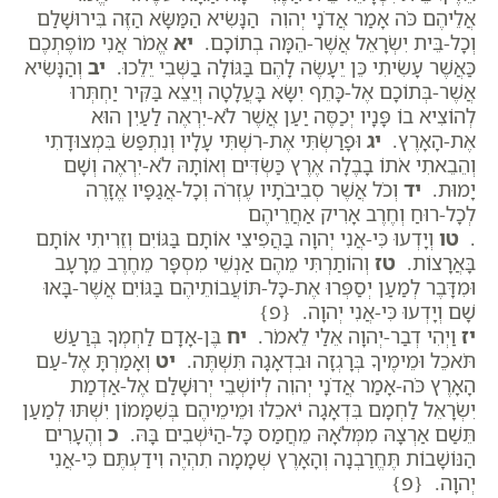
אֲלֵיהֶם כֹּה אָמַר אֲדֹנָי יְהוִה הַנָּשִׂיא הַמַּשָּׂא הַזֶּה בִּירוּשָׁלִַם
וְכָל-בֵּית יִשְׂרָאֵל אֲשֶׁר-הֵמָּה בְתוֹכָם.
יא
אֱמֹר אֲנִי מוֹפֶתְכֶם
כַּאֲשֶׁר עָשִׂיתִי כֵּן יֵעָשֶׂה לָהֶם בַּגּוֹלָה בַשְּׁבִי יֵלֵכוּ.
יב
וְהַנָּשִׂיא
אֲשֶׁר-בְּתוֹכָם אֶל-כָּתֵף יִשָּׂא בָּעֲלָטָה וְיֵצֵא בַּקִּיר יַחְתְּרוּ
לְהוֹצִיא בוֹ פָּנָיו יְכַסֶּה יַעַן אֲשֶׁר לֹא-יִרְאֶה לַעַיִן הוּא
אֶת-הָאָרֶץ.
יג
וּפָרַשְׂתִּי אֶת-רִשְׁתִּי עָלָיו וְנִתְפַּשׂ בִּמְצוּדָתִי
וְהֵבֵאתִי אֹתוֹ בָבֶלָה אֶרֶץ כַּשְׂדִּים וְאוֹתָהּ לֹא-יִרְאֶה וְשָׁם
יָמוּת.
יד
וְכֹל אֲשֶׁר סְבִיבֹתָיו עֶזְרֹה וְכָל-אֲגַפָּיו אֱזָרֶה
לְכָל-רוּחַ וְחֶרֶב אָרִיק אַחֲרֵיהֶם
.
טו
וְיָדְעוּ כִּי-אֲנִי יְהוָה בַּהֲפִיצִי אוֹתָם בַּגּוֹיִם וְזֵרִיתִי אוֹתָם
בָּאֲרָצוֹת.
טז
וְהוֹתַרְתִּי מֵהֶם אַנְשֵׁי מִסְפָּר מֵחֶרֶב מֵרָעָב
וּמִדָּבֶר לְמַעַן יְסַפְּרוּ אֶת-כָּל-תּוֹעֲבוֹתֵיהֶם בַּגּוֹיִם אֲשֶׁר-בָּאוּ
שָׁם וְיָדְעוּ כִּי-אֲנִי יְהוָה. {פ}
יז
וַיְהִי דְבַר-יְהוָה אֵלַי לֵאמֹר.
יח
בֶּן-אָדָם לַחְמְךָ בְּרַעַשׁ
תֹּאכֵל וּמֵימֶיךָ בְּרָגְזָה וּבִדְאָגָה תִּשְׁתֶּה.
יט
וְאָמַרְתָּ אֶל-עַם
הָאָרֶץ כֹּה-אָמַר אֲדֹנָי יְהוִה לְיוֹשְׁבֵי יְרוּשָׁלִַם אֶל-אַדְמַת
יִשְׂרָאֵל לַחְמָם בִּדְאָגָה יֹאכֵלוּ וּמֵימֵיהֶם בְּשִׁמָּמוֹן יִשְׁתּוּ לְמַעַן
תֵּשַׁם אַרְצָהּ מִמְּלֹאָהּ מֵחֲמַס כָּל-הַיֹּשְׁבִים בָּהּ.
כ
וְהֶעָרִים
הַנּוֹשָׁבוֹת תֶּחֱרַבְנָה וְהָאָרֶץ שְׁמָמָה תִהְיֶה וִידַעְתֶּם כִּי-אֲנִי
יְהוָה. {פ}