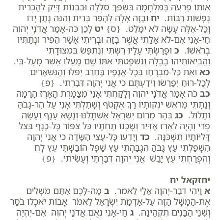
אוֹתוֹ פַרְעֹה בַּמִּלְחָמָה בִּשְׁפֹּךְ סֹלְלָה וּבִבְנוֹת דָּיֵק לְהַכְרִית
נְפָשׁוֹת רַבּוֹת.
יח
וּבָזָה אָלָה לְהָפֵר בְּרִית וְהִנֵּה נָתַן יָדוֹ
וְכָל-אֵלֶּה עָשָׂה לֹא יִמָּלֵט. {ס}
יט
לָכֵן כֹּה-אָמַר אֲדֹנָי יְהוִה
חַי-אָנִי אִם-לֹא אָלָתִי אֲשֶׁר בָּזָה וּבְרִיתִי אֲשֶׁר הֵפִיר וּנְתַתִּיו
בְּרֹאשׁוֹ.
כ
וּפָרַשְׂתִּי עָלָיו רִשְׁתִּי וְנִתְפַּשׂ בִּמְצוּדָתִי
וַהֲבִיאוֹתִיהוּ בָבֶלָה וְנִשְׁפַּטְתִּי אִתּוֹ שָׁם מַעֲלוֹ אֲשֶׁר מָעַל-בִּי.
כא
וְאֵת כָּל-מִבְרָחָו בְּכָל-אֲגַפָּיו בַּחֶרֶב יִפֹּלוּ וְהַנִּשְׁאָרִים
לְכָל-רוּחַ יִפָּרֵשׂוּ וִידַעְתֶּם כִּי אֲנִי יְהוָה דִּבַּרְתִּי. {פ}
כב
כֹּה אָמַר אֲדֹנָי יְהוִה וְלָקַחְתִּי אָנִי מִצַּמֶּרֶת הָאֶרֶז הָרָמָה
וְנָתָתִּי מֵרֹאשׁ יֹנְקוֹתָיו רַךְ אֶקְטֹף וְשָׁתַלְתִּי אָנִי עַל הַר-גָּבֹהַּ
וְתָלוּל.
כג
בְּהַר מְרוֹם יִשְׂרָאֵל אֶשְׁתֳּלֶנּוּ וְנָשָׂא עָנָף וְעָשָׂה
פֶרִי וְהָיָה לְאֶרֶז אַדִּיר וְשָׁכְנוּ תַחְתָּיו כֹּל צִפּוֹר כָּל-כָּנָף בְּצֵל
דָּלִיּוֹתָיו תִּשְׁכֹּנָּה.
כד
וְיָדְעוּ כָּל-עֲצֵי הַשָּׂדֶה כִּי אֲנִי יְהוָה
הִשְׁפַּלְתִּי עֵץ גָּבֹהַּ הִגְבַּהְתִּי עֵץ שָׁפָל הוֹבַשְׁתִּי עֵץ לָח
וְהִפְרַחְתִּי עֵץ יָבֵשׁ אֲנִי יְהוָה דִּבַּרְתִּי וְעָשִׂיתִי. {פ}
יחזקאל יח
א
וַיְהִי דְבַר-יְהוָה אֵלַי לֵאמֹר.
ב
מַה-לָּכֶם אַתֶּם מֹשְׁלִים
אֶת-הַמָּשָׁל הַזֶּה עַל-אַדְמַת יִשְׂרָאֵל לֵאמֹר אָבוֹת יֹאכְלוּ בֹסֶר
וְשִׁנֵּי הַבָּנִים תִקְהֶינָה.
ג
חַי-אָנִי נְאֻם אֲדֹנָי יְהוִה אִם-יִהְיֶה