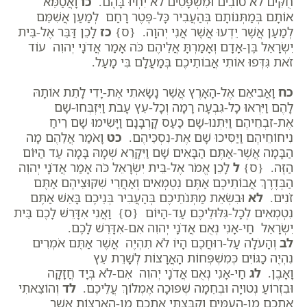
חֻקִּים לֹא טוֹבִים וּמִשְׁפָּטִים לֹא יִחְיוּ בָּהֶם.
כו
וָאֲטַמֵּא
אוֹתָם בְּמַתְּנוֹתָם בְּהַעֲבִיר כָּל-פֶּטֶר רָחַם לְמַעַן אֲשִׁמֵּם
לְמַעַן אֲשֶׁר יֵדְעוּ אֲשֶׁר אֲנִי יְהוָה. {ס}
כז
לָכֵן דַּבֵּר אֶל-בֵּית
יִשְׂרָאֵל בֶּן-אָדָם וְאָמַרְתָּ אֲלֵיהֶם כֹּה אָמַר אֲדֹנָי יְהוִה עוֹד
זֹאת גִּדְּפוּ אוֹתִי אֲבוֹתֵיכֶם בְּמַעֲלָם בִּי מָעַל.
כח
וָאֲבִיאֵם אֶל-הָאָרֶץ אֲשֶׁר נָשָׂאתִי אֶת-יָדִי לָתֵת אוֹתָהּ
לָהֶם וַיִּרְאוּ כָל-גִּבְעָה רָמָה וְכָל-עֵץ עָבֹת וַיִּזְבְּחוּ-שָׁם
אֶת-זִבְחֵיהֶם וַיִּתְּנוּ-שָׁם כַּעַס קָרְבָּנָם וַיָּשִׂימוּ שָׁם רֵיחַ
נִיחוֹחֵיהֶם וַיַּסִּיכוּ שָׁם אֶת-נִסְכֵּיהֶם.
כט
וָאֹמַר אֲלֵהֶם מָה
הַבָּמָה אֲשֶׁר-אַתֶּם הַבָּאִים שָׁם וַיִּקָּרֵא שְׁמָהּ בָּמָה עַד הַיּוֹם
הַזֶּה. {ס}
ל
לָכֵן אֱמֹר אֶל-בֵּית יִשְׂרָאֵל כֹּה אָמַר אֲדֹנָי יְהוִה
הַבְּדֶרֶךְ אֲבוֹתֵיכֶם אַתֶּם נִטְמְאִים וְאַחֲרֵי שִׁקּוּצֵיהֶם אַתֶּם
זֹנִים.
לא
וּבִשְׂאֵת מַתְּנֹתֵיכֶם בְּהַעֲבִיר בְּנֵיכֶם בָּאֵשׁ אַתֶּם
נִטְמְאִים לְכָל-גִּלּוּלֵיכֶם עַד-הַיּוֹם {ס} וַאֲנִי אִדָּרֵשׁ לָכֶם בֵּית
יִשְׂרָאֵל חַי-אָנִי נְאֻם אֲדֹנָי יְהוִה אִם-אִדָּרֵשׁ לָכֶם.
לב
וְהָעֹלָה עַל-רוּחֲכֶם הָיוֹ לֹא תִהְיֶה אֲשֶׁר אַתֶּם אֹמְרִים
נִהְיֶה כַגּוֹיִם כְּמִשְׁפְּחוֹת הָאֲרָצוֹת לְשָׁרֵת עֵץ
וָאָבֶן.
לג
חַי-אָנִי נְאֻם אֲדֹנָי יְהוִה אִם-לֹא בְּיָד חֲזָקָה
וּבִזְרוֹעַ נְטוּיָה וּבְחֵמָה שְׁפוּכָה אֶמְלוֹךְ עֲלֵיכֶם.
לד
וְהוֹצֵאתִי
אֶתְכֶם מִן-הָעַמִּים וְקִבַּצְתִּי אֶתְכֶם מִן-הָאֲרָצוֹת אֲשֶׁר