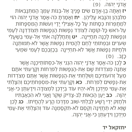
אֲדֹנָי יְהוִה. {פ}
יז
וְאַתָּה בֶן-אָדָם שִׂים פָּנֶיךָ אֶל-בְּנוֹת עַמְּךָ הַמִּתְנַבְּאוֹת
מִלִּבְּהֶן וְהִנָּבֵא עֲלֵיהֶן.
יח
וְאָמַרְתָּ כֹּה-אָמַר אֲדֹנָי יְהוִה הוֹי
לִמְתַפְּרוֹת כְּסָתוֹת עַל כָּל-אַצִּילֵי יָדַי וְעֹשׂוֹת הַמִּסְפָּחוֹת
עַל-רֹאשׁ כָּל-קוֹמָה לְצוֹדֵד נְפָשׁוֹת הַנְּפָשׁוֹת תְּצוֹדֵדְנָה לְעַמִּי
וּנְפָשׁוֹת לָכֶנָה תְחַיֶּינָה.
יט
וַתְּחַלֶּלְנָה אֹתִי אֶל-עַמִּי בְּשַׁעֲלֵי
שְׂעֹרִים וּבִפְתוֹתֵי לֶחֶם לְהָמִית נְפָשׁוֹת אֲשֶׁר לֹא-תְמוּתֶנָה
וּלְחַיּוֹת נְפָשׁוֹת אֲשֶׁר לֹא-תִחְיֶינָה בְּכַזֶּבְכֶם לְעַמִּי שֹׁמְעֵי
כָזָב. {ס}
כ
לָכֵן כֹּה-אָמַר אֲדֹנָי יְהוִה הִנְנִי אֶל-כִּסְּתוֹתֵיכֶנָה אֲשֶׁר
אַתֵּנָה מְצֹדְדוֹת שָׁם אֶת-הַנְּפָשׁוֹת לְפֹרְחוֹת וְקָרַעְתִּי אֹתָם
מֵעַל זְרוֹעֹתֵיכֶם וְשִׁלַּחְתִּי אֶת-הַנְּפָשׁוֹת אֲשֶׁר אַתֶּם מְצֹדְדוֹת
אֶת-נְפָשִׁים לְפֹרְחֹת.
כא
וְקָרַעְתִּי אֶת-מִסְפְּחֹתֵיכֶם וְהִצַּלְתִּי
אֶת-עַמִּי מִיֶּדְכֶן וְלֹא-יִהְיוּ עוֹד בְּיֶדְכֶן לִמְצוּדָה וִידַעְתֶּן כִּי-אֲנִי
יְהוָה.
כב
יַעַן הַכְאוֹת לֵב-צַדִּיק שֶׁקֶר וַאֲנִי לֹא הִכְאַבְתִּיו
וּלְחַזֵּק יְדֵי רָשָׁע לְבִלְתִּי-שׁוּב מִדַּרְכּוֹ הָרָע לְהַחֲיֹתוֹ.
כג
לָכֵן
שָׁוְא לֹא תֶחֱזֶינָה וְקֶסֶם לֹא-תִקְסַמְנָה עוֹד וְהִצַּלְתִּי אֶת-עַמִּי
מִיֶּדְכֶן וִידַעְתֶּן כִּי-אֲנִי יְהוָה.
יחזקאל יד