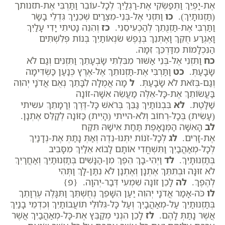
אֶת-יָפְיֵךְ וַתְּפַשְּׂקִי אֶת-רַגְלַיִךְ לְכָל-עוֹבֵר וַתַּרְבִּי אֶת-תזנותך
(תַּזְנוּתָיִךְ).
כו
וַתִּזְנִי אֶל-בְּנֵי-מִצְרַיִם שְׁכֵנַיִךְ גִּדְלֵי בָשָׂר
וַתַּרְבִּי אֶת-תַּזְנֻתֵךְ לְהַכְעִיסֵנִי.
כז
וְהִנֵּה נָטִיתִי יָדִי עָלַיִךְ
וָאֶגְרַע חֻקֵּךְ וָאֶתְּנֵךְ בְּנֶפֶשׁ שֹׂנְאוֹתַיִךְ בְּנוֹת פְּלִשְׁתִּים
הַנִּכְלָמוֹת מִדַּרְכֵּךְ זִמָּה.
כח
וַתִּזְנִי אֶל-בְּנֵי אַשּׁוּר מִבִּלְתִּי שָׂבְעָתֵךְ וַתִּזְנִים וְגַם לֹא
שָׂבָעַתְּ.
כט
וַתַּרְבִּי אֶת-תַּזְנוּתֵךְ אֶל-אֶרֶץ כְּנַעַן כַּשְׂדִּימָה
וְגַם-בְּזֹאת לֹא שָׂבָעַתְּ.
ל
מָה אֲמֻלָה לִבָּתֵךְ נְאֻם אֲדֹנָי יְהוִה
בַּעֲשׂוֹתֵךְ אֶת-כָּל-אֵלֶּה מַעֲשֵׂה אִשָּׁה-זוֹנָה
שַׁלָּטֶת.
לא
בִּבְנוֹתַיִךְ גַּבֵּךְ בְּרֹאשׁ כָּל-דֶּרֶךְ וְרָמָתֵךְ עשיתי
(עָשִׂית) בְּכָל-רְחוֹב וְלֹא-הייתי (הָיִית) כַּזּוֹנָה לְקַלֵּס אֶתְנָן.
לב
הָאִשָּׁה הַמְּנָאָפֶת תַּחַת אִישָׁהּ תִּקַּח
אֶת-זָרִים.
לג
לְכָל-זֹנוֹת יִתְּנוּ-נֵדֶה וְאַתְּ נָתַתְּ אֶת-נְדָנַיִךְ
לְכָל-מְאַהֲבַיִךְ וַתִּשְׁחֳדִי אוֹתָם לָבוֹא אֵלַיִךְ מִסָּבִיב
בְּתַזְנוּתָיִךְ.
לד
וַיְהִי-בָךְ הֵפֶךְ מִן-הַנָּשִׁים בְּתַזְנוּתַיִךְ וְאַחֲרַיִךְ
לֹא זוּנָּה וּבְתִתֵּךְ אֶתְנָן וְאֶתְנַן לֹא נִתַּן-לָךְ וַתְּהִי
לְהֶפֶךְ.
לה
לָכֵן זוֹנָה שִׁמְעִי דְּבַר-יְהוָה. {פ}
לו
כֹּה-אָמַר אֲדֹנָי יְהוִה יַעַן הִשָּׁפֵךְ נְחֻשְׁתֵּךְ וַתִּגָּלֶה עֶרְוָתֵךְ
בְּתַזְנוּתַיִךְ עַל-מְאַהֲבָיִךְ וְעַל כָּל-גִּלּוּלֵי תוֹעֲבוֹתַיִךְ וְכִדְמֵי בָנַיִךְ
אֲשֶׁר נָתַתְּ לָהֶם.
לז
לָכֵן הִנְנִי מְקַבֵּץ אֶת-כָּל-מְאַהֲבַיִךְ אֲשֶׁר