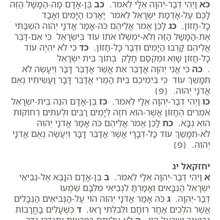
כא
וַיְהִי דְבַר-יְהוָה אֵלַי לֵאמֹר.
כב
בֶּן-אָדָם מָה-הַמָּשָׁל הַזֶּה
לָכֶם עַל-אַדְמַת יִשְׂרָאֵל לֵאמֹר יַאַרְכוּ הַיָּמִים וְאָבַד
כָּל-חָזוֹן.
כג
לָכֵן אֱמֹר אֲלֵיהֶם כֹּה-אָמַר אֲדֹנָי יְהוִה הִשְׁבַּתִּי
אֶת-הַמָּשָׁל הַזֶּה וְלֹא-יִמְשְׁלוּ אֹתוֹ עוֹד בְּיִשְׂרָאֵל כִּי אִם-דַּבֵּר
אֲלֵיהֶם קָרְבוּ הַיָּמִים וּדְבַר כָּל-חָזוֹן.
כד
כִּי לֹא יִהְיֶה עוֹד
כָּל-חֲזוֹן שָׁוְא וּמִקְסַם חָלָק בְּתוֹךְ בֵּית יִשְׂרָאֵל
.
כה
כִּי אֲנִי יְהוָה אֲדַבֵּר אֵת אֲשֶׁר אֲדַבֵּר דָּבָר וְיֵעָשֶׂה לֹא
תִמָּשֵׁךְ עוֹד כִּי בִימֵיכֶם בֵּית הַמֶּרִי אֲדַבֵּר דָּבָר וַעֲשִׂיתִיו נְאֻם
אֲדֹנָי יְהוִה. {פ}
כו
וַיְהִי דְבַר-יְהוָה אֵלַי לֵאמֹר.
כז
בֶּן-אָדָם הִנֵּה בֵית-יִשְׂרָאֵל
אֹמְרִים הֶחָזוֹן אֲשֶׁר-הוּא חֹזֶה לְיָמִים רַבִּים וּלְעִתִּים רְחוֹקוֹת
הוּא נִבָּא.
כח
לָכֵן אֱמֹר אֲלֵיהֶם כֹּה אָמַר אֲדֹנָי יְהוִה
לֹא-תִמָּשֵׁךְ עוֹד כָּל-דְּבָרָי אֲשֶׁר אֲדַבֵּר דָּבָר וְיֵעָשֶׂה נְאֻם אֲדֹנָי
יְהוִה. {פ}
יחזקאל יג
א
וַיְהִי דְבַר-יְהוָה אֵלַי לֵאמֹר.
ב
בֶּן-אָדָם הִנָּבֵא אֶל-נְבִיאֵי
יִשְׂרָאֵל הַנִּבָּאִים וְאָמַרְתָּ לִנְבִיאֵי מִלִּבָּם שִׁמְעוּ
דְּבַר-יְהוָה.
ג
כֹּה אָמַר אֲדֹנָי יְהוִה הוֹי עַל-הַנְּבִיאִים הַנְּבָלִים
אֲשֶׁר הֹלְכִים אַחַר רוּחָם וּלְבִלְתִּי רָאוּ.
ד
כְּשֻׁעָלִים בָּחֳרָבוֹת