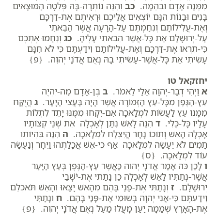
מִמֶּנָּה אָדָם וּבְהֵמָה.
כב
וְהִנֵּה נוֹתְרָה-בָּהּ פְּלֵטָה הַמּוּצָאִים
בָּנִים וּבָנוֹת הִנָּם יוֹצְאִים אֲלֵיכֶם וּרְאִיתֶם אֶת-דַּרְכָּם
וְאֶת-עֲלִילוֹתָם וְנִחַמְתֶּם עַל-הָרָעָה אֲשֶׁר הֵבֵאתִי
עַל-יְרוּשָׁלִַם אֵת כָּל-אֲשֶׁר הֵבֵאתִי עָלֶיהָ.
כג
וְנִחֲמוּ אֶתְכֶם
כִּי-תִרְאוּ אֶת-דַּרְכָּם וְאֶת-עֲלִילוֹתָם וִידַעְתֶּם כִּי לֹא חִנָּם
עָשִׂיתִי אֵת כָּל-אֲשֶׁר-עָשִׂיתִי בָהּ נְאֻם אֲדֹנָי יְהוִה. {פ}
יחזקאל טו
א
וַיְהִי דְבַר-יְהוָה אֵלַי לֵאמֹר.
ב
בֶּן-אָדָם מַה-יִּהְיֶה
עֵץ-הַגֶּפֶן מִכָּל-עֵץ הַזְּמוֹרָה אֲשֶׁר הָיָה בַּעֲצֵי הַיָּעַר.
ג
הֲיֻקַּח
מִמֶּנּוּ עֵץ לַעֲשׂוֹת לִמְלָאכָה אִם-יִקְחוּ מִמֶּנּוּ יָתֵד לִתְלוֹת
עָלָיו כָּל-כֶּלִי.
ד
הִנֵּה לָאֵשׁ נִתַּן לְאָכְלָה אֵת שְׁנֵי קְצוֹתָיו
אָכְלָה הָאֵשׁ וְתוֹכוֹ נָחָר הֲיִצְלַח לִמְלָאכָה.
ה
הִנֵּה בִּהְיוֹתוֹ
תָמִים לֹא יֵעָשֶׂה לִמְלָאכָה אַף כִּי-אֵשׁ אֲכָלַתְהוּ וַיֵּחָר וְנַעֲשָׂה
עוֹד לִמְלָאכָה. {ס}
ו
לָכֵן כֹּה אָמַר אֲדֹנָי יְהוִה כַּאֲשֶׁר עֵץ-הַגֶּפֶן בְּעֵץ הַיַּעַר
אֲשֶׁר-נְתַתִּיו לָאֵשׁ לְאָכְלָה כֵּן נָתַתִּי אֶת-יֹשְׁבֵי
יְרוּשָׁלִָם.
ז
וְנָתַתִּי אֶת-פָּנַי בָּהֶם מֵהָאֵשׁ יָצָאוּ וְהָאֵשׁ תֹּאכְלֵם
וִידַעְתֶּם כִּי-אֲנִי יְהוָה בְּשׂוּמִי אֶת-פָּנַי בָּהֶם.
ח
וְנָתַתִּי
אֶת-הָאָרֶץ שְׁמָמָה יַעַן מָעֲלוּ מַעַל נְאֻם אֲדֹנָי יְהוִה. {פ}