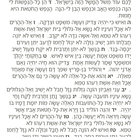
לָכֶם עוֹד מְשֹׁל הַמָּשָׁל הַזֶּה בְּיִשְׂרָאֵל.
ד
הֵן כָּל-הַנְּפָשׁוֹת לִי
הֵנָּה כְּנֶפֶשׁ הָאָב וּכְנֶפֶשׁ הַבֵּן לִי-הֵנָּה הַנֶּפֶשׁ הַחֹטֵאת הִיא
תָמוּת.
ה
וְאִישׁ כִּי-יִהְיֶה צַדִּיק וְעָשָׂה מִשְׁפָּט וּצְדָקָה.
ו
אֶל-הֶהָרִים
לֹא אָכָל וְעֵינָיו לֹא נָשָׂא אֶל-גִּלּוּלֵי בֵּית יִשְׂרָאֵל וְאֶת-אֵשֶׁת
רֵעֵהוּ לֹא טִמֵּא וְאֶל-אִשָּׁה נִדָּה לֹא יִקְרָב.
ז
וְאִישׁ לֹא יוֹנֶה
חֲבֹלָתוֹ חוֹב יָשִׁיב גְּזֵלָה לֹא יִגְזֹל לַחְמוֹ לְרָעֵב יִתֵּן וְעֵירֹם
יְכַסֶּה-בָּגֶד.
ח
בַּנֶּשֶׁךְ לֹא-יִתֵּן וְתַרְבִּית לֹא יִקָּח מֵעָוֶל יָשִׁיב
יָדוֹ מִשְׁפַּט אֱמֶת יַעֲשֶׂה בֵּין אִישׁ לְאִישׁ.
ט
בְּחֻקּוֹתַי יְהַלֵּךְ
וּמִשְׁפָּטַי שָׁמַר לַעֲשׂוֹת אֱמֶת צַדִּיק הוּא חָיֹה יִחְיֶה נְאֻם
אֲדֹנָי יְהוִה.
י
וְהוֹלִיד בֵּן-פָּרִיץ שֹׁפֵךְ דָּם וְעָשָׂה אָח מֵאַחַד
מֵאֵלֶּה.
יא
וְהוּא אֶת-כָּל-אֵלֶּה לֹא עָשָׂה כִּי גַם אֶל-הֶהָרִים
אָכַל וְאֶת-אֵשֶׁת רֵעֵהוּ טִמֵּא
.
יב
עָנִי וְאֶבְיוֹן הוֹנָה גְּזֵלוֹת גָּזָל חֲבֹל לֹא יָשִׁיב וְאֶל-הַגִּלּוּלִים
נָשָׂא עֵינָיו תּוֹעֵבָה עָשָׂה.
יג
בַּנֶּשֶׁךְ נָתַן וְתַרְבִּית לָקַח וָחָי
לֹא יִחְיֶה אֵת כָּל-הַתּוֹעֵבוֹת הָאֵלֶּה עָשָׂה מוֹת יוּמָת דָּמָיו בּוֹ
יִהְיֶה.
יד
וְהִנֵּה הוֹלִיד בֵּן וַיַּרְא אֶת-כָּל-חַטֹּאת אָבִיו אֲשֶׁר
עָשָׂה וַיִּרְאֶה וְלֹא יַעֲשֶׂה כָּהֵן.
טו
עַל-הֶהָרִים לֹא אָכָל וְעֵינָיו
לֹא נָשָׂא אֶל-גִּלּוּלֵי בֵּית יִשְׂרָאֵל אֶת-אֵשֶׁת רֵעֵהוּ לֹא
טִמֵּא.
טז
וְאִישׁ לֹא הוֹנָה חֲבֹל לֹא חָבָל וּגְזֵלָה לֹא גָזָל לַחְמוֹ
לְרָעֵב נָתָן וְעֵרוֹם כִּסָּה-בָגֶד.
יז
מֵעָנִי הֵשִׁיב יָדוֹ נֶשֶׁךְ