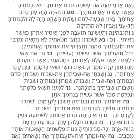
נְאֻם אֲדֹנָי יְהוִה אִם-עָשְׂתָה סְדֹם אֲחוֹתֵךְ הִיא וּבְנוֹתֶיהָ
כַּאֲשֶׁר עָשִׂית אַתְּ וּבְנוֹתָיִךְ.
מט
הִנֵּה-זֶה הָיָה עֲו‍ֹן סְדֹם
אֲחוֹתֵךְ גָּאוֹן שִׂבְעַת-לֶחֶם וְשַׁלְוַת הַשְׁקֵט הָיָה לָהּ וְלִבְנוֹתֶיהָ
וְיַד-עָנִי וְאֶבְיוֹן לֹא הֶחֱזִיקָה.
נ
וַתִּגְבְּהֶינָה וַתַּעֲשֶׂינָה תוֹעֵבָה לְפָנָי וָאָסִיר אֶתְהֶן כַּאֲשֶׁר
רָאִיתִי. {ס}
נא
וְשֹׁמְרוֹן כַּחֲצִי חַטֹּאתַיִךְ לֹא חָטָאָה וַתַּרְבִּי
אֶת-תּוֹעֲבוֹתַיִךְ מֵהֵנָּה וַתְּצַדְּקִי אֶת-אחותך (אֲחוֹתַיִךְ)
בְּכָל-תּוֹעֲבֹתַיִךְ אֲשֶׁר עשיתי (עָשִׂית).
נב
גַּם-אַתְּ שְׂאִי
כְלִמָּתֵךְ אֲשֶׁר פִּלַּלְתְּ לַאֲחוֹתֵךְ בְּחַטֹּאתַיִךְ אֲשֶׁר-הִתְעַבְתְּ
מֵהֵן תִּצְדַּקְנָה מִמֵּךְ וְגַם-אַתְּ בּוֹשִׁי וּשְׂאִי כְלִמָּתֵךְ בְּצַדֶּקְתֵּךְ
אַחְיוֹתֵךְ.
נג
וְשַׁבְתִּי אֶת-שְׁבִיתְהֶן אֶת-שבית (שְׁבוּת) סְדֹם
וּבְנוֹתֶיהָ וְאֶת-שבית (שְׁבוּת) שֹׁמְרוֹן וּבְנוֹתֶיהָ ושבית
(וּשְׁבוּת) שְׁבִיתַיִךְ בְּתוֹכָהְנָה.
נד
לְמַעַן תִּשְׂאִי כְלִמָּתֵךְ
וְנִכְלַמְתְּ מִכֹּל אֲשֶׁר עָשִׂית בְּנַחֲמֵךְ אֹתָן
.
נה
וַאֲחוֹתַיִךְ סְדֹם וּבְנוֹתֶיהָ תָּשֹׁבְןָ לְקַדְמָתָן וְשֹׁמְרוֹן
וּבְנוֹתֶיהָ תָּשֹׁבְןָ לְקַדְמָתָן וְאַתְּ וּבְנוֹתַיִךְ תְּשֻׁבֶינָה
לְקַדְמַתְכֶן.
נו
וְלוֹא הָיְתָה סְדֹם אֲחוֹתֵךְ לִשְׁמוּעָה בְּפִיךְ
בְּיוֹם גְּאוֹנָיִךְ.
נז
בְּטֶרֶם תִּגָּלֶה רָעָתֵךְ כְּמוֹ עֵת חֶרְפַּת
בְּנוֹת-אֲרָם וְכָל-סְבִיבוֹתֶיהָ בְּנוֹת פְּלִשְׁתִּים הַשָּׁאטוֹת אוֹתָךְ
מִסָּבִיב.
נח
אֶת-זִמָּתֵךְ וְאֶת-תּוֹעֲבוֹתַיִךְ אַתְּ נְשָׂאתִים נְאֻם