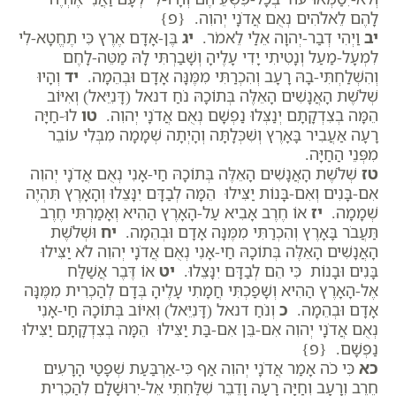
לָהֶם לֵאלֹהִים נְאֻם אֲדֹנָי יְהוִה. {פ}
יב
וַיְהִי דְבַר-יְהוָה אֵלַי לֵאמֹר.
יג
בֶּן-אָדָם אֶרֶץ כִּי תֶחֱטָא-לִי
לִמְעָל-מַעַל וְנָטִיתִי יָדִי עָלֶיהָ וְשָׁבַרְתִּי לָהּ מַטֵּה-לָחֶם
וְהִשְׁלַחְתִּי-בָהּ רָעָב וְהִכְרַתִּי מִמֶּנָּה אָדָם וּבְהֵמָה.
יד
וְהָיוּ
שְׁלֹשֶׁת הָאֲנָשִׁים הָאֵלֶּה בְּתוֹכָהּ נֹחַ דנאל (דָּנִיֵּאל) וְאִיּוֹב
הֵמָּה בְצִדְקָתָם יְנַצְּלוּ נַפְשָׁם נְאֻם אֲדֹנָי יְהוִה.
טו
לוּ-חַיָּה
רָעָה אַעֲבִיר בָּאָרֶץ וְשִׁכְּלָתָּה וְהָיְתָה שְׁמָמָה מִבְּלִי עוֹבֵר
מִפְּנֵי הַחַיָּה.
טז
שְׁלֹשֶׁת הָאֲנָשִׁים הָאֵלֶּה בְּתוֹכָהּ חַי-אָנִי נְאֻם אֲדֹנָי יְהוִה
אִם-בָּנִים וְאִם-בָּנוֹת יַצִּילוּ הֵמָּה לְבַדָּם יִנָּצֵלוּ וְהָאָרֶץ תִּהְיֶה
שְׁמָמָה.
יז
אוֹ חֶרֶב אָבִיא עַל-הָאָרֶץ הַהִיא וְאָמַרְתִּי חֶרֶב
תַּעֲבֹר בָּאָרֶץ וְהִכְרַתִּי מִמֶּנָּה אָדָם וּבְהֵמָה.
יח
וּשְׁלֹשֶׁת
הָאֲנָשִׁים הָאֵלֶּה בְּתוֹכָהּ חַי-אָנִי נְאֻם אֲדֹנָי יְהוִה לֹא יַצִּילוּ
בָּנִים וּבָנוֹת כִּי הֵם לְבַדָּם יִנָּצֵלוּ.
יט
אוֹ דֶּבֶר אֲשַׁלַּח
אֶל-הָאָרֶץ הַהִיא וְשָׁפַכְתִּי חֲמָתִי עָלֶיהָ בְּדָם לְהַכְרִית מִמֶּנָּה
אָדָם וּבְהֵמָה.
כ
וְנֹחַ דנאל (דָּנִיֵּאל) וְאִיּוֹב בְּתוֹכָהּ חַי-אָנִי
נְאֻם אֲדֹנָי יְהוִה אִם-בֵּן אִם-בַּת יַצִּילוּ הֵמָּה בְצִדְקָתָם יַצִּילוּ
נַפְשָׁם. {פ}
כא
כִּי כֹה אָמַר אֲדֹנָי יְהוִה אַף כִּי-אַרְבַּעַת שְׁפָטַי הָרָעִים
חֶרֶב וְרָעָב וְחַיָּה רָעָה וָדֶבֶר שִׁלַּחְתִּי אֶל-יְרוּשָׁלִָם לְהַכְרִית