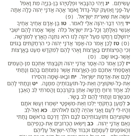
עֲשִׂיתֶם.
יג
וַיְהִי כְּהִנָּבְאִי וּפְלַטְיָהוּ בֶן-בְּנָיָה מֵת וָאֶפֹּל
עַל-פָּנַי וָאֶזְעַק קוֹל-גָּדוֹל וָאֹמַר אֲהָהּ אֲדֹנָי יְהוִה כָּלָה אַתָּה
עֹשֶׂה אֵת שְׁאֵרִית יִשְׂרָאֵל. {פ}
יד
וַיְהִי דְבַר-יְהוָה אֵלַי לֵאמֹר.
טו
בֶּן-אָדָם אַחֶיךָ אַחֶיךָ
אַנְשֵׁי גְאֻלָּתֶךָ וְכָל-בֵּית יִשְׂרָאֵל כֻּלֹּה אֲשֶׁר אָמְרוּ לָהֶם יֹשְׁבֵי
יְרוּשָׁלִַם רַחֲקוּ מֵעַל יְהוָה לָנוּ הִיא נִתְּנָה הָאָרֶץ לְמוֹרָשָׁה.
{ס}
טז
לָכֵן אֱמֹר כֹּה-אָמַר אֲדֹנָי יְהוִה כִּי הִרְחַקְתִּים בַּגּוֹיִם
וְכִי הֲפִיצוֹתִים בָּאֲרָצוֹת וָאֱהִי לָהֶם לְמִקְדָּשׁ מְעַט בָּאֲרָצוֹת
אֲשֶׁר-בָּאוּ שָׁם. {ס}
יז
לָכֵן אֱמֹר כֹּה-אָמַר אֲדֹנָי יְהוִה וְקִבַּצְתִּי אֶתְכֶם מִן-הָעַמִּים
וְאָסַפְתִּי אֶתְכֶם מִן-הָאֲרָצוֹת אֲשֶׁר נְפֹצוֹתֶם בָּהֶם וְנָתַתִּי
לָכֶם אֶת-אַדְמַת יִשְׂרָאֵל.
יח
וּבָאוּ-שָׁמָּה וְהֵסִירוּ
אֶת-כָּל-שִׁקּוּצֶיהָ וְאֶת-כָּל-תּוֹעֲבוֹתֶיהָ מִמֶּנָּה.
יט
וְנָתַתִּי לָהֶם
לֵב אֶחָד וְרוּחַ חֲדָשָׁה אֶתֵּן בְּקִרְבְּכֶם וַהֲסִרֹתִי לֵב הָאֶבֶן
מִבְּשָׂרָם וְנָתַתִּי לָהֶם לֵב בָּשָׂר.
כ
לְמַעַן בְּחֻקֹּתַי יֵלֵכוּ וְאֶת-מִשְׁפָּטַי יִשְׁמְרוּ וְעָשׂוּ אֹתָם
וְהָיוּ-לִי לְעָם וַאֲנִי אֶהְיֶה לָהֶם לֵאלֹהִים.
כא
וְאֶל-לֵב
שִׁקּוּצֵיהֶם וְתוֹעֲבוֹתֵיהֶם לִבָּם הֹלֵךְ דַּרְכָּם בְּרֹאשָׁם נָתַתִּי
נְאֻם אֲדֹנָי יְהוִה.
כב
וַיִּשְׂאוּ הַכְּרוּבִים אֶת-כַּנְפֵיהֶם
וְהָאוֹפַנִּים לְעֻמָּתָם וּכְבוֹד אֱלֹהֵי-יִשְׂרָאֵל עֲלֵיהֶם