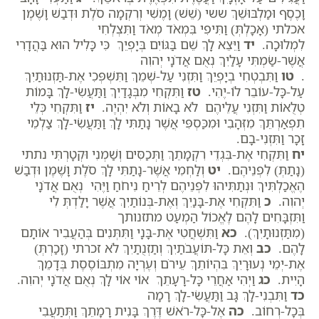
וָכֶסֶף וּמַלְבּוּשֵׁךְ ששי (שֵׁשׁ) וָמֶשִׁי וְרִקְמָה סֹלֶת וּדְבַשׁ וָשֶׁמֶן
אכלתי (אָכָלְתְּ) וַתִּיפִי בִּמְאֹד מְאֹד וַתִּצְלְחִי
לִמְלוּכָה.
יד
וַיֵּצֵא לָךְ שֵׁם בַּגּוֹיִם בְּיָפְיֵךְ כִּי כָּלִיל הוּא בַּהֲדָרִי
אֲשֶׁר-שַׂמְתִּי עָלַיִךְ נְאֻם אֲדֹנָי יְהוִה
.
טו
וַתִּבְטְחִי בְיָפְיֵךְ וַתִּזְנִי עַל-שְׁמֵךְ וַתִּשְׁפְּכִי אֶת-תַּזְנוּתַיִךְ
עַל-כָּל-עוֹבֵר לוֹ-יֶהִי.
טז
וַתִּקְחִי מִבְּגָדַיִךְ וַתַּעֲשִׂי-לָךְ בָּמוֹת
טְלֻאוֹת וַתִּזְנִי עֲלֵיהֶם לֹא בָאוֹת וְלֹא יִהְיֶה.
יז
וַתִּקְחִי כְּלֵי
תִפְאַרְתֵּךְ מִזְּהָבִי וּמִכַּסְפִּי אֲשֶׁר נָתַתִּי לָךְ וַתַּעֲשִׂי-לָךְ צַלְמֵי
זָכָר וַתִּזְנִי-בָם.
יח
וַתִּקְחִי אֶת-בִּגְדֵי רִקְמָתֵךְ וַתְּכַסִּים וְשַׁמְנִי וּקְטָרְתִּי נתתי
(נָתַתְּ) לִפְנֵיהֶם.
יט
וְלַחְמִי אֲשֶׁר-נָתַתִּי לָךְ סֹלֶת וָשֶׁמֶן וּדְבַשׁ
הֶאֱכַלְתִּיךְ וּנְתַתִּיהוּ לִפְנֵיהֶם לְרֵיחַ נִיחֹחַ וַיֶּהִי נְאֻם אֲדֹנָי
יְהוִה.
כ
וַתִּקְחִי אֶת-בָּנַיִךְ וְאֶת-בְּנוֹתַיִךְ אֲשֶׁר יָלַדְתְּ לִי
וַתִּזְבָּחִים לָהֶם לֶאֱכוֹל הַמְעַט מתזנותך
(מִתַּזְנוּתָיִךְ).
כא
וַתִּשְׁחֲטִי אֶת-בָּנָי וַתִּתְּנִים בְּהַעֲבִיר אוֹתָם
לָהֶם.
כב
וְאֵת כָּל-תּוֹעֲבֹתַיִךְ וְתַזְנֻתַיִךְ לֹא זכרתי (זָכַרְתְּ)
אֶת-יְמֵי נְעוּרָיִךְ בִּהְיוֹתֵךְ עֵירֹם וְעֶרְיָה מִתְבּוֹסֶסֶת בְּדָמֵךְ
הָיִית.
כג
וַיְהִי אַחֲרֵי כָּל-רָעָתֵךְ אוֹי אוֹי לָךְ נְאֻם אֲדֹנָי יְהוִה.
כד
וַתִּבְנִי-לָךְ גָּב וַתַּעֲשִׂי-לָךְ רָמָה
בְּכָל-רְחוֹב.
כה
אֶל-כָּל-רֹאשׁ דֶּרֶךְ בָּנִית רָמָתֵךְ וַתְּתַעֲבִי