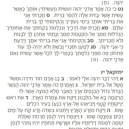
יְהוָה. {ס}
נט
כִּי כֹה אָמַר אֲדֹנָי יְהוִה ועשית (וְעָשִׂיתִי) אוֹתָךְ כַּאֲשֶׁר
עָשִׂית אֲשֶׁר-בָּזִית אָלָה לְהָפֵר בְּרִית.
ס
וְזָכַרְתִּי אֲנִי
אֶת-בְּרִיתִי אוֹתָךְ בִּימֵי נְעוּרָיִךְ וַהֲקִימוֹתִי לָךְ בְּרִית
עוֹלָם.
סא
וְזָכַרְתְּ אֶת-דְּרָכַיִךְ וְנִכְלַמְתְּ בְּקַחְתֵּךְ אֶת-אֲחוֹתַיִךְ
הַגְּדֹלוֹת מִמֵּךְ אֶל-הַקְּטַנּוֹת מִמֵּךְ וְנָתַתִּי אֶתְהֶן לָךְ לְבָנוֹת
וְלֹא מִבְּרִיתֵךְ.
סב
וַהֲקִימֹתִי אֲנִי אֶת-בְּרִיתִי אִתָּךְ וְיָדַעַתְּ
כִּי-אֲנִי יְהוָה.
סג
לְמַעַן תִּזְכְּרִי וָבֹשְׁתְּ וְלֹא יִהְיֶה-לָּךְ עוֹד
פִּתְחוֹן פֶּה מִפְּנֵי כְּלִמָּתֵךְ בְּכַפְּרִי-לָךְ לְכָל-אֲשֶׁר עָשִׂית נְאֻם
אֲדֹנָי יְהוִה. {פ}
יחזקאל יז
א
וַיְהִי דְבַר-יְהוָה אֵלַי לֵאמֹר.
ב
בֶּן-אָדָם חוּד חִידָה וּמְשֹׁל
מָשָׁל אֶל-בֵּית יִשְׂרָאֵל.
ג
וְאָמַרְתָּ כֹּה-אָמַר אֲדֹנָי יְהוִה הַנֶּשֶׁר
הַגָּדוֹל גְּדוֹל הַכְּנָפַיִם אֶרֶךְ הָאֵבֶר מָלֵא הַנּוֹצָה אֲשֶׁר-לוֹ
הָרִקְמָה בָּא אֶל-הַלְּבָנוֹן וַיִּקַּח אֶת-צַמֶּרֶת הָאָרֶז.
ד
אֵת רֹאשׁ
יְנִיקוֹתָיו קָטָף וַיְבִיאֵהוּ אֶל-אֶרֶץ כְּנַעַן בְּעִיר רֹכְלִים
שָׂמוֹ.
ה
וַיִּקַּח מִזֶּרַע הָאָרֶץ וַיִּתְּנֵהוּ בִּשְׂדֵה-זָרַע קָח עַל-מַיִם
רַבִּים צַפְצָפָה שָׂמוֹ.
ו
וַיִּצְמַח וַיְהִי לְגֶפֶן סֹרַחַת שִׁפְלַת
קוֹמָה לִפְנוֹת דָּלִיּוֹתָיו אֵלָיו וְשָׁרָשָׁיו תַּחְתָּיו יִהְיוּ וַתְּהִי לְגֶפֶן