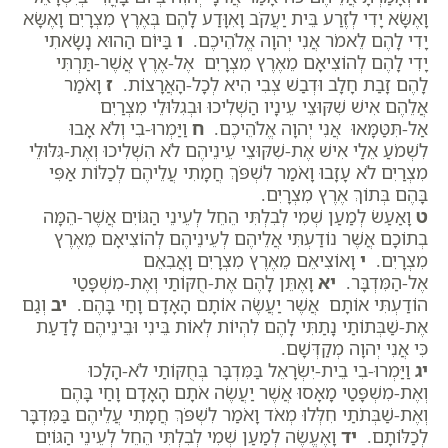
וָאֶשָּׂא יָדִי לְזֶרַע בֵּית יַעֲקֹב וָאִוָּדַע לָהֶם בְּאֶרֶץ מִצְרָיִם וָאֶשָּׂא
יָדִי לָהֶם לֵאמֹר אֲנִי יְהוָה אֱלֹהֵיכֶם.
ו
בַּיּוֹם הַהוּא נָשָׂאתִי
יָדִי לָהֶם לְהוֹצִיאָם מֵאֶרֶץ מִצְרָיִם אֶל-אֶרֶץ אֲשֶׁר-תַּרְתִּי
לָהֶם זָבַת חָלָב וּדְבַשׁ צְבִי הִיא לְכָל-הָאֲרָצוֹת.
ז
וָאֹמַר
אֲלֵהֶם אִישׁ שִׁקּוּצֵי עֵינָיו הַשְׁלִיכוּ וּבְגִלּוּלֵי מִצְרַיִם
אַל-תִּטַּמָּאוּ אֲנִי יְהוָה אֱלֹהֵיכֶם.
ח
וַיַּמְרוּ-בִי וְלֹא אָבוּ
לִשְׁמֹעַ אֵלַי אִישׁ אֶת-שִׁקּוּצֵי עֵינֵיהֶם לֹא הִשְׁלִיכוּ וְאֶת-גִּלּוּלֵי
מִצְרַיִם לֹא עָזָבוּ וָאֹמַר לִשְׁפֹּךְ חֲמָתִי עֲלֵיהֶם לְכַלּוֹת אַפִּי
בָּהֶם בְּתוֹךְ אֶרֶץ מִצְרָיִם.
ט
וָאַעַשׂ לְמַעַן שְׁמִי לְבִלְתִּי הֵחֵל לְעֵינֵי הַגּוֹיִם אֲשֶׁר-הֵמָּה
בְתוֹכָם אֲשֶׁר נוֹדַעְתִּי אֲלֵיהֶם לְעֵינֵיהֶם לְהוֹצִיאָם מֵאֶרֶץ
מִצְרָיִם.
י
וָאוֹצִיאֵם מֵאֶרֶץ מִצְרָיִם וָאֲבִאֵם
אֶל-הַמִּדְבָּר.
יא
וָאֶתֵּן לָהֶם אֶת-חֻקּוֹתַי וְאֶת-מִשְׁפָּטַי
הוֹדַעְתִּי אוֹתָם אֲשֶׁר יַעֲשֶׂה אוֹתָם הָאָדָם וָחַי בָּהֶם.
יב
וְגַם
אֶת-שַׁבְּתוֹתַי נָתַתִּי לָהֶם לִהְיוֹת לְאוֹת בֵּינִי וּבֵינֵיהֶם לָדַעַת
כִּי אֲנִי יְהוָה מְקַדְּשָׁם.
יג
וַיַּמְרוּ-בִי בֵית-יִשְׂרָאֵל בַּמִּדְבָּר בְּחֻקּוֹתַי לֹא-הָלָכוּ
וְאֶת-מִשְׁפָּטַי מָאָסוּ אֲשֶׁר יַעֲשֶׂה אֹתָם הָאָדָם וָחַי בָּהֶם
וְאֶת-שַׁבְּתֹתַי חִלְּלוּ מְאֹד וָאֹמַר לִשְׁפֹּךְ חֲמָתִי עֲלֵיהֶם בַּמִּדְבָּר
לְכַלּוֹתָם.
יד
וָאֶעֱשֶׂה לְמַעַן שְׁמִי לְבִלְתִּי הֵחֵל לְעֵינֵי הַגּוֹיִם