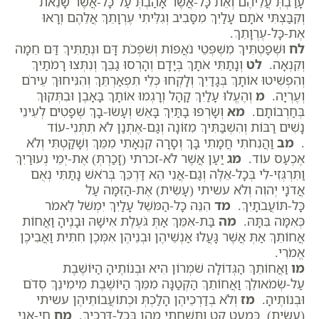
עָרַבְתְּ עֲלֵיהֶם וְאֵת כָּל-אֲשֶׁר אָהַבְתְּ עַל כָּל-אֲשֶׁר שָׂנֵאת
וְקִבַּצְתִּי אֹתָם עָלַיִךְ מִסָּבִיב וְגִלֵּיתִי עֶרְוָתֵךְ אֲלֵהֶם וְרָאוּ
אֶת-כָּל-עֶרְוָתֵךְ.
לח
וּשְׁפַטְתִּיךְ מִשְׁפְּטֵי נֹאֲפוֹת וְשֹׁפְכֹת דָּם וּנְתַתִּיךְ דַּם חֵמָה
וְקִנְאָה.
לט
וְנָתַתִּי אֹתָךְ בְּיָדָם וְהָרְסוּ גַבֵּךְ וְנִתְּצוּ רָמֹתַיִךְ
וְהִפְשִׁיטוּ אוֹתָךְ בְּגָדַיִךְ וְלָקְחוּ כְּלֵי תִפְאַרְתֵּךְ וְהִנִּיחוּךְ עֵירֹם
וְעֶרְיָה.
מ
וְהֶעֱלוּ עָלַיִךְ קָהָל וְרָגְמוּ אוֹתָךְ בָּאָבֶן וּבִתְּקוּךְ
בְּחַרְבוֹתָם.
מא
וְשָׂרְפוּ בָתַּיִךְ בָּאֵשׁ וְעָשׂוּ-בָךְ שְׁפָטִים לְעֵינֵי
נָשִׁים רַבּוֹת וְהִשְׁבַּתִּיךְ מִזּוֹנָה וְגַם-אֶתְנַן לֹא תִתְּנִי-עוֹד
.
מב
וַהֲנִחֹתִי חֲמָתִי בָּךְ וְסָרָה קִנְאָתִי מִמֵּךְ וְשָׁקַטְתִּי וְלֹא
אֶכְעַס עוֹד.
מג
יַעַן אֲשֶׁר לֹא-זכרתי (זָכַרְתְּ) אֶת-יְמֵי נְעוּרַיִךְ
וַתִּרְגְּזִי-לִי בְּכָל-אֵלֶּה וְגַם-אֲנִי הֵא דַּרְכֵּךְ בְּרֹאשׁ נָתַתִּי נְאֻם
אֲדֹנָי יְהוִה וְלֹא עשיתי (עָשִׂית) אֶת-הַזִּמָּה עַל
כָּל-תּוֹעֲבֹתָיִךְ.
מד
הִנֵּה כָּל-הַמֹּשֵׁל עָלַיִךְ יִמְשֹׁל לֵאמֹר
כְּאִמָּה בִּתָּהּ.
מה
בַּת-אִמֵּךְ אַתְּ גֹּעֶלֶת אִישָׁהּ וּבָנֶיהָ וַאֲחוֹת
אֲחוֹתֵךְ אַתְּ אֲשֶׁר גָּעֲלוּ אַנְשֵׁיהֶן וּבְנֵיהֶן אִמְּכֶן חִתִּית וַאֲבִיכֶן
אֱמֹרִי.
מו
וַאֲחוֹתֵךְ הַגְּדוֹלָה שֹׁמְרוֹן הִיא וּבְנוֹתֶיהָ הַיּוֹשֶׁבֶת
עַל-שְׂמֹאולֵךְ וַאֲחוֹתֵךְ הַקְּטַנָּה מִמֵּךְ הַיּוֹשֶׁבֶת מִימִינֵךְ סְדֹם
וּבְנוֹתֶיהָ.
מז
וְלֹא בְדַרְכֵיהֶן הָלַכְתְּ וּכְתוֹעֲבוֹתֵיהֶן עשיתי
(עָשִׂית) כִּמְעַט קָט וַתַּשְׁחִתִי מֵהֵן בְּכָל-דְּרָכָיִךְ.
מח
חַי-אָנִי