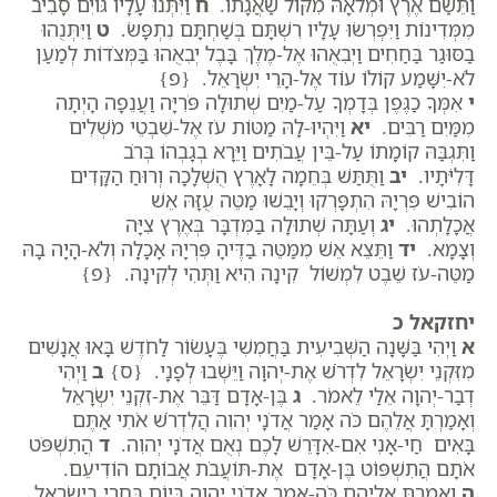
וַתֵּשַׁם אֶרֶץ וּמְלֹאָהּ מִקּוֹל שַׁאֲגָתוֹ.
ח
וַיִּתְּנוּ עָלָיו גּוֹיִם סָבִיב
מִמְּדִינוֹת וַיִּפְרְשׂוּ עָלָיו רִשְׁתָּם בְּשַׁחְתָּם נִתְפָּשׂ.
ט
וַיִּתְּנֻהוּ
בַסּוּגַר בַּחַחִים וַיְבִאֻהוּ אֶל-מֶלֶךְ בָּבֶל יְבִאֻהוּ בַּמְּצֹדוֹת לְמַעַן
לֹא-יִשָּׁמַע קוֹלוֹ עוֹד אֶל-הָרֵי יִשְׂרָאֵל. {פ}
י
אִמְּךָ כַגֶּפֶן בְּדָמְךָ עַל-מַיִם שְׁתוּלָה פֹּרִיָּה וַעֲנֵפָה הָיְתָה
מִמַּיִם רַבִּים.
יא
וַיִּהְיוּ-לָהּ מַטּוֹת עֹז אֶל-שִׁבְטֵי מֹשְׁלִים
וַתִּגְבַּהּ קוֹמָתוֹ עַל-בֵּין עֲבֹתִים וַיֵּרָא בְגָבְהוֹ בְּרֹב
דָּלִיֹּתָיו.
יב
וַתֻּתַּשׁ בְּחֵמָה לָאָרֶץ הֻשְׁלָכָה וְרוּחַ הַקָּדִים
הוֹבִישׁ פִּרְיָהּ הִתְפָּרְקוּ וְיָבֵשׁוּ מַטֵּה עֻזָּהּ אֵשׁ
אֲכָלָתְהוּ.
יג
וְעַתָּה שְׁתוּלָה בַמִּדְבָּר בְּאֶרֶץ צִיָּה
וְצָמָא.
יד
וַתֵּצֵא אֵשׁ מִמַּטֵּה בַדֶּיהָ פִּרְיָהּ אָכָלָה וְלֹא-הָיָה בָהּ
מַטֵּה-עֹז שֵׁבֶט לִמְשׁוֹל קִינָה הִיא וַתְּהִי לְקִינָה. {פ}
יחזקאל כ
א
וַיְהִי בַּשָּׁנָה הַשְּׁבִיעִית בַּחֲמִשִׁי בֶּעָשׂוֹר לַחֹדֶשׁ בָּאוּ אֲנָשִׁים
מִזִּקְנֵי יִשְׂרָאֵל לִדְרֹשׁ אֶת-יְהוָה וַיֵּשְׁבוּ לְפָנָי. {ס}
ב
וַיְהִי
דְבַר-יְהוָה אֵלַי לֵאמֹר.
ג
בֶּן-אָדָם דַּבֵּר אֶת-זִקְנֵי יִשְׂרָאֵל
וְאָמַרְתָּ אֲלֵהֶם כֹּה אָמַר אֲדֹנָי יְהוִה הֲלִדְרֹשׁ אֹתִי אַתֶּם
בָּאִים חַי-אָנִי אִם-אִדָּרֵשׁ לָכֶם נְאֻם אֲדֹנָי יְהוִה.
ד
הֲתִשְׁפֹּט
אֹתָם הֲתִשְׁפּוֹט בֶּן-אָדָם אֶת-תּוֹעֲבֹת אֲבוֹתָם הוֹדִיעֵם.
ה
וְאָמַרְתָּ אֲלֵיהֶם כֹּה-אָמַר אֲדֹנָי יְהוִה בְּיוֹם בָּחֳרִי בְיִשְׂרָאֵל