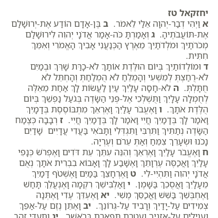
יחזקאל טז
א
וַיְהִי דְבַר-יְהוָה אֵלַי לֵאמֹר.
ב
בֶּן-אָדָם הוֹדַע אֶת-יְרוּשָׁלִַם
אֶת-תּוֹעֲבֹתֶיהָ.
ג
וְאָמַרְתָּ כֹּה-אָמַר אֲדֹנָי יְהוִה לִירוּשָׁלִַם
מְכֹרֹתַיִךְ וּמֹלְדֹתַיִךְ מֵאֶרֶץ הַכְּנַעֲנִי אָבִיךְ הָאֱמֹרִי וְאִמֵּךְ
חִתִּית.
ד
וּמוֹלְדוֹתַיִךְ בְּיוֹם הוּלֶּדֶת אוֹתָךְ לֹא-כָרַּת שָׁרֵּךְ וּבְמַיִם
לֹא-רֻחַצְתְּ לְמִשְׁעִי וְהָמְלֵחַ לֹא הֻמְלַחַתְּ וְהָחְתֵּל לֹא
חֻתָּלְתְּ.
ה
לֹא-חָסָה עָלַיִךְ עַיִן לַעֲשׂוֹת לָךְ אַחַת מֵאֵלֶּה
לְחֻמְלָה עָלָיִךְ וַתֻּשְׁלְכִי אֶל-פְּנֵי הַשָּׂדֶה בְּגֹעַל נַפְשֵׁךְ בְּיוֹם
הֻלֶּדֶת אֹתָךְ.
ו
וָאֶעֱבֹר עָלַיִךְ וָאֶרְאֵךְ מִתְבּוֹסֶסֶת בְּדָמָיִךְ
וָאֹמַר לָךְ בְּדָמַיִךְ חֲיִי וָאֹמַר לָךְ בְּדָמַיִךְ חֲיִי.
ז
רְבָבָה כְּצֶמַח
הַשָּׂדֶה נְתַתִּיךְ וַתִּרְבִּי וַתִּגְדְּלִי וַתָּבֹאִי בַּעֲדִי עֲדָיִים שָׁדַיִם
נָכֹנוּ וּשְׂעָרֵךְ צִמֵּחַ וְאַתְּ עֵרֹם וְעֶרְיָה.
ח
וָאֶעֱבֹר עָלַיִךְ וָאֶרְאֵךְ וְהִנֵּה עִתֵּךְ עֵת דֹּדִים וָאֶפְרֹשׂ כְּנָפִי
עָלַיִךְ וָאֲכַסֶּה עֶרְוָתֵךְ וָאֶשָּׁבַע לָךְ וָאָבוֹא בִבְרִית אֹתָךְ נְאֻם
אֲדֹנָי יְהוִה וַתִּהְיִי-לִי.
ט
וָאֶרְחָצֵךְ בַּמַּיִם וָאֶשְׁטֹף דָּמַיִךְ
מֵעָלָיִךְ וָאֲסֻכֵךְ בַּשָּׁמֶן.
י
וָאַלְבִּישֵׁךְ רִקְמָה וָאֶנְעֲלֵךְ תָּחַשׁ
וָאֶחְבְּשֵׁךְ בַּשֵּׁשׁ וַאֲכַסֵּךְ מֶשִׁי.
יא
וָאֶעְדֵּךְ עֶדִי וָאֶתְּנָה
צְמִידִים עַל-יָדַיִךְ וְרָבִיד עַל-גְּרוֹנֵךְ.
יב
וָאֶתֵּן נֶזֶם עַל-אַפֵּךְ
וַעֲגִילִים עַל-אָזְנָיִךְ וַעֲטֶרֶת תִּפְאֶרֶת בְּרֹאשֵׁךְ.
יג
וַתַּעְדִּי זָהָב