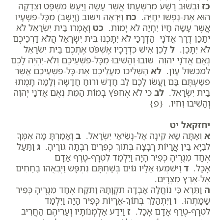
כז
וּבְשׁוּב רָשָׁע מֵרִשְׁעָתוֹ אֲשֶׁר עָשָׂה וַיַּעַשׂ מִשְׁפָּט וּצְדָקָה
הוּא אֶת-נַפְשׁוֹ יְחַיֶּה.
כח
וַיִּרְאֶה וישוב (וַיָּשָׁב) מִכָּל-פְּשָׁעָיו
אֲשֶׁר עָשָׂה חָיוֹ יִחְיֶה לֹא יָמוּת.
כט
וְאָמְרוּ בֵּית יִשְׂרָאֵל לֹא
יִתָּכֵן דֶּרֶךְ אֲדֹנָי הַדְּרָכַי לֹא יִתָּכְנוּ בֵּית יִשְׂרָאֵל הֲלֹא דַרְכֵיכֶם
לֹא יִתָּכֵן.
ל
לָכֵן אִישׁ כִּדְרָכָיו אֶשְׁפֹּט אֶתְכֶם בֵּית יִשְׂרָאֵל
נְאֻם אֲדֹנָי יְהוִה שׁוּבוּ וְהָשִׁיבוּ מִכָּל-פִּשְׁעֵיכֶם וְלֹא-יִהְיֶה לָכֶם
לְמִכְשׁוֹל עָו‍ֹן.
לא
הַשְׁלִיכוּ מֵעֲלֵיכֶם אֶת-כָּל-פִּשְׁעֵיכֶם אֲשֶׁר
פְּשַׁעְתֶּם בָּם וַעֲשׂוּ לָכֶם לֵב חָדָשׁ וְרוּחַ חֲדָשָׁה וְלָמָּה תָמֻתוּ
בֵּית יִשְׂרָאֵל.
לב
כִּי לֹא אֶחְפֹּץ בְּמוֹת הַמֵּת נְאֻם אֲדֹנָי יְהוִה
וְהָשִׁיבוּ וִחְיוּ. {פ}
יחזקאל יט
א
וְאַתָּה שָׂא קִינָה אֶל-נְשִׂיאֵי יִשְׂרָאֵל.
ב
וְאָמַרְתָּ מָה אִמְּךָ
לְבִיָּא בֵּין אֲרָיוֹת רָבָצָה בְּתוֹךְ כְּפִרִים רִבְּתָה גוּרֶיהָ.
ג
וַתַּעַל
אֶחָד מִגֻּרֶיהָ כְּפִיר הָיָה וַיִּלְמַד לִטְרָף-טֶרֶף אָדָם
אָכָל.
ד
וַיִּשְׁמְעוּ אֵלָיו גּוֹיִם בְּשַׁחְתָּם נִתְפָּשׂ וַיְבִאֻהוּ בַחַחִים
אֶל-אֶרֶץ מִצְרָיִם.
ה
וַתֵּרֶא כִּי נוֹחֲלָה אָבְדָה תִּקְוָתָהּ וַתִּקַּח אֶחָד מִגֻּרֶיהָ כְּפִיר
שָׂמָתְהוּ.
ו
וַיִּתְהַלֵּךְ בְּתוֹךְ-אֲרָיוֹת כְּפִיר הָיָה וַיִּלְמַד
לִטְרָף-טֶרֶף אָדָם אָכָל.
ז
וַיֵּדַע אַלְמְנוֹתָיו וְעָרֵיהֶם הֶחֱרִיב