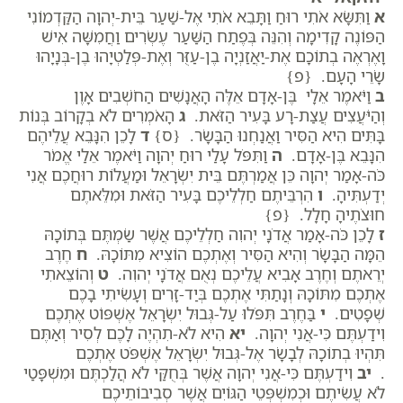
א
וַתִּשָּׂא אֹתִי רוּחַ וַתָּבֵא אֹתִי אֶל-שַׁעַר בֵּית-יְהוָה הַקַּדְמוֹנִי
הַפּוֹנֶה קָדִימָה וְהִנֵּה בְּפֶתַח הַשַּׁעַר עֶשְׂרִים וַחֲמִשָּׁה אִישׁ
וָאֶרְאֶה בְתוֹכָם אֶת-יַאֲזַנְיָה בֶן-עַזֻּר וְאֶת-פְּלַטְיָהוּ בֶן-בְּנָיָהוּ
שָׂרֵי הָעָם. {פ}
ב
וַיֹּאמֶר אֵלָי בֶּן-אָדָם אֵלֶּה הָאֲנָשִׁים הַחֹשְׁבִים אָוֶן
וְהַיֹּעֲצִים עֲצַת-רָע בָּעִיר הַזֹּאת.
ג
הָאֹמְרִים לֹא בְקָרוֹב בְּנוֹת
בָּתִּים הִיא הַסִּיר וַאֲנַחְנוּ הַבָּשָׂר. {ס}
ד
לָכֵן הִנָּבֵא עֲלֵיהֶם
הִנָּבֵא בֶּן-אָדָם.
ה
וַתִּפֹּל עָלַי רוּחַ יְהוָה וַיֹּאמֶר אֵלַי אֱמֹר
כֹּה-אָמַר יְהוָה כֵּן אֲמַרְתֶּם בֵּית יִשְׂרָאֵל וּמַעֲלוֹת רוּחֲכֶם אֲנִי
יְדַעְתִּיהָ.
ו
הִרְבֵּיתֶם חַלְלֵיכֶם בָּעִיר הַזֹּאת וּמִלֵּאתֶם
חוּצֹתֶיהָ חָלָל. {פ}
ז
לָכֵן כֹּה-אָמַר אֲדֹנָי יְהוִה חַלְלֵיכֶם אֲשֶׁר שַׂמְתֶּם בְּתוֹכָהּ
הֵמָּה הַבָּשָׂר וְהִיא הַסִּיר וְאֶתְכֶם הוֹצִיא מִתּוֹכָהּ.
ח
חֶרֶב
יְרֵאתֶם וְחֶרֶב אָבִיא עֲלֵיכֶם נְאֻם אֲדֹנָי יְהוִה.
ט
וְהוֹצֵאתִי
אֶתְכֶם מִתּוֹכָהּ וְנָתַתִּי אֶתְכֶם בְּיַד-זָרִים וְעָשִׂיתִי בָכֶם
שְׁפָטִים.
י
בַּחֶרֶב תִּפֹּלוּ עַל-גְּבוּל יִשְׂרָאֵל אֶשְׁפּוֹט אֶתְכֶם
וִידַעְתֶּם כִּי-אֲנִי יְהוָה.
יא
הִיא לֹא-תִהְיֶה לָכֶם לְסִיר וְאַתֶּם
תִּהְיוּ בְתוֹכָהּ לְבָשָׂר אֶל-גְּבוּל יִשְׂרָאֵל אֶשְׁפֹּט אֶתְכֶם
.
יב
וִידַעְתֶּם כִּי-אֲנִי יְהוָה אֲשֶׁר בְּחֻקַּי לֹא הֲלַכְתֶּם וּמִשְׁפָּטַי
לֹא עֲשִׂיתֶם וּכְמִשְׁפְּטֵי הַגּוֹיִם אֲשֶׁר סְבִיבוֹתֵיכֶם