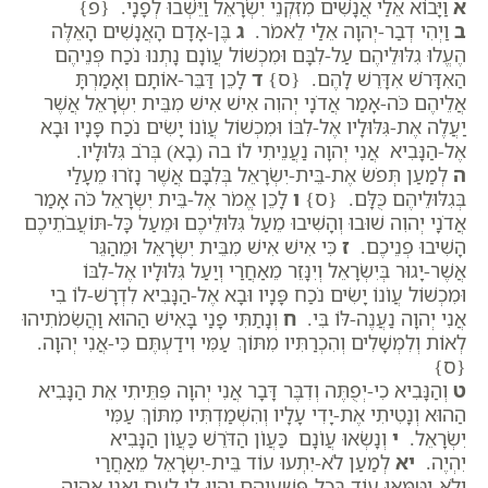
א
וַיָּבוֹא אֵלַי אֲנָשִׁים מִזִּקְנֵי יִשְׂרָאֵל וַיֵּשְׁבוּ לְפָנָי. {פ}
ב
וַיְהִי דְבַר-יְהוָה אֵלַי לֵאמֹר.
ג
בֶּן-אָדָם הָאֲנָשִׁים הָאֵלֶּה
הֶעֱלוּ גִלּוּלֵיהֶם עַל-לִבָּם וּמִכְשׁוֹל עֲו‍ֹנָם נָתְנוּ נֹכַח פְּנֵיהֶם
הַאִדָּרֹשׁ אִדָּרֵשׁ לָהֶם. {ס}
ד
לָכֵן דַּבֵּר-אוֹתָם וְאָמַרְתָּ
אֲלֵיהֶם כֹּה-אָמַר אֲדֹנָי יְהוִה אִישׁ אִישׁ מִבֵּית יִשְׂרָאֵל אֲשֶׁר
יַעֲלֶה אֶת-גִּלּוּלָיו אֶל-לִבּוֹ וּמִכְשׁוֹל עֲו‍ֹנוֹ יָשִׂים נֹכַח פָּנָיו וּבָא
אֶל-הַנָּבִיא אֲנִי יְהוָה נַעֲנֵיתִי לוֹ בה (בָא) בְּרֹב גִּלּוּלָיו.
ה
לְמַעַן תְּפֹשׂ אֶת-בֵּית-יִשְׂרָאֵל בְּלִבָּם אֲשֶׁר נָזֹרוּ מֵעָלַי
בְּגִלּוּלֵיהֶם כֻּלָּם. {ס}
ו
לָכֵן אֱמֹר אֶל-בֵּית יִשְׂרָאֵל כֹּה אָמַר
אֲדֹנָי יְהוִה שׁוּבוּ וְהָשִׁיבוּ מֵעַל גִּלּוּלֵיכֶם וּמֵעַל כָּל-תּוֹעֲבֹתֵיכֶם
הָשִׁיבוּ פְנֵיכֶם.
ז
כִּי אִישׁ אִישׁ מִבֵּית יִשְׂרָאֵל וּמֵהַגֵּר
אֲשֶׁר-יָגוּר בְּיִשְׂרָאֵל וְיִנָּזֵר מֵאַחֲרַי וְיַעַל גִּלּוּלָיו אֶל-לִבּוֹ
וּמִכְשׁוֹל עֲו‍ֹנוֹ יָשִׂים נֹכַח פָּנָיו וּבָא אֶל-הַנָּבִיא לִדְרָשׁ-לוֹ בִי
אֲנִי יְהוָה נַעֲנֶה-לּוֹ בִּי.
ח
וְנָתַתִּי פָנַי בָּאִישׁ הַהוּא וַהֲשִׂמֹתִיהוּ
לְאוֹת וְלִמְשָׁלִים וְהִכְרַתִּיו מִתּוֹךְ עַמִּי וִידַעְתֶּם כִּי-אֲנִי יְהוָה.
{ס}
ט
וְהַנָּבִיא כִי-יְפֻתֶּה וְדִבֶּר דָּבָר אֲנִי יְהוָה פִּתֵּיתִי אֵת הַנָּבִיא
הַהוּא וְנָטִיתִי אֶת-יָדִי עָלָיו וְהִשְׁמַדְתִּיו מִתּוֹךְ עַמִּי
יִשְׂרָאֵל.
י
וְנָשְׂאוּ עֲו‍ֹנָם כַּעֲו‍ֹן הַדֹּרֵשׁ כַּעֲו‍ֹן הַנָּבִיא
יִהְיֶה.
יא
לְמַעַן לֹא-יִתְעוּ עוֹד בֵּית-יִשְׂרָאֵל מֵאַחֲרַי
וְלֹא-יִטַּמְּאוּ עוֹד בְּכָל-פִּשְׁעֵיהֶם וְהָיוּ-לִי לְעָם וַאֲנִי אֶהְיֶה