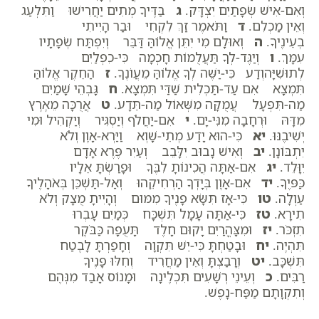
וְאִם-אִישׁ שְׂפָתַיִם יִצְדָּק.
ג
בַּדֶּיךָ מְתִים יַחֲרִישׁוּ וַתִּלְעַג
וְאֵין מַכְלִם.
ד
וַתֹּאמֶר זַךְ לִקְחִי וּבַר הָיִיתִי
בְעֵינֶיךָ.
ה
וְאוּלָם מִי יִתֵּן אֱלוֹהַּ דַּבֵּר וְיִפְתַּח שְׂפָתָיו
עִמָּךְ.
ו
וְיַגֶּד-לְךָ תַּעֲלֻמוֹת חָכְמָה כִּי-כִפְלַיִם
לְתוּשִׁיָּהוְדַע כִּי-יַשֶּׁה לְךָ אֱלוֹהַּ מֵעֲו‍ֹנֶךָ.
ז
הַחֵקֶר אֱלוֹהַּ
תִּמְצָא אִם עַד-תַּכְלִית שַׁדַּי תִּמְצָא.
ח
גָּבְהֵי שָׁמַיִם
מַה-תִּפְעָל עֲמֻקָּה מִשְּׁאוֹל מַה-תֵּדָע.
ט
אֲרֻכָּה מֵאֶרֶץ
מִדָּהּ וּרְחָבָה מִנִּי-יָם.
י
אִם-יַחֲלֹף וְיַסְגִּיר וְיַקְהִיל וּמִי
יְשִׁיבֶנּוּ.
יא
כִּי-הוּא יָדַע מְתֵי-שָׁוְא וַיַּרְא-אָוֶן וְלֹא
יִתְבּוֹנָן.
יב
וְאִישׁ נָבוּב יִלָּבֵב וְעַיִר פֶּרֶא אָדָם
יִוָּלֵד.
יג
אִם-אַתָּה הֲכִינוֹתָ לִבֶּךָ וּפָרַשְׂתָּ אֵלָיו
כַּפּיֶךָ.
יד
אִם-אָוֶן בְּיָדְךָ הַרְחִיקֵהוּ וְאַל-תַּשְׁכֵּן בְּאֹהָלֶיךָ
עַוְלָה.
טו
כִּי-אָז תִּשָּׂא פָנֶיךָ מִמּוּם וְהָיִיתָ מֻצָק וְלֹא
תִירָא.
טז
כִּי-אַתָּה עָמָל תִּשְׁכָּח כְּמַיִם עָבְרוּ
תִזְכֹּר.
יז
וּמִצָּהֳרַיִם יָקוּם חָלֶד תָּעֻפָה כַּבֹּקֶר
תִּהְיֶה.
יח
וּבָטַחְתָּ כִּי-יֵשׁ תִּקְוָה וְחָפַרְתָּ לָבֶטַח
תִּשְׁכָּב.
יט
וְרָבַצְתָּ וְאֵין מַחֲרִיד וְחִלּוּ פָנֶיךָ
רַבִּים.
כ
וְעֵינֵי רְשָׁעִים תִּכְלֶינָה וּמָנוֹס אָבַד מִנְּהֶם
וְתִקְוָתָם מַפַּח-נָפֶשׁ.