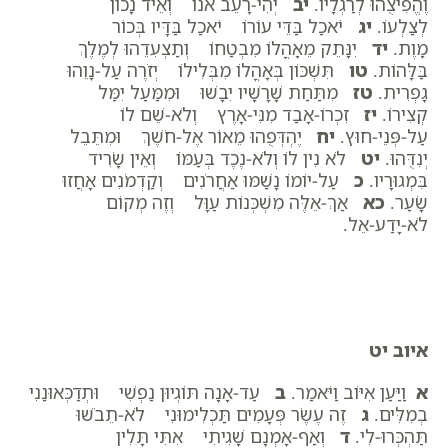
וֶהֱפִיצֻהוּ לְרַגְלָיו.
יב
יְהִי-רָעֵב אֹנוֹ וְאֵיד נָכוֹן
לְצַלְעוֹ.
יג
יֹאכַל בַּדֵּי עוֹרוֹ יֹאכַל בַּדָּיו בְּכוֹר
מָוֶת.
יד
יִנָּתֵק מֵאָהֳלוֹ מִבְטַחוֹ וְתַצְעִדֵהוּ לְמֶלֶךְ
בַּלָּהוֹת.
טו
תִּשְׁכּוֹן בְּאָהֳלוֹ מִבְּלִילוֹ יְזֹרֶה עַל-נָוֵהוּ
גָפְרִית.
טז
מִתַּחַת שָׁרָשָׁיו יִבָשׁוּ וּמִמַּעַל יִמַּל
קְצִירוֹ.
יז
זִכְרוֹ-אָבַד מִנִּי-אָרֶץ וְלֹא-שֵׁם לוֹ
עַל-פְּנֵי-חוּץ.
יח
יֶהְדְּפֻהוּ מֵאוֹר אֶל-חֹשֶׁךְ וּמִתֵּבֵל
יְנִדֻּהוּ.
יט
לֹא נִין לוֹ וְלֹא-נֶכֶד בְּעַמּוֹ וְאֵין שָׂרִיד
בִּמְגוּרָיו.
כ
עַל-יוֹמוֹ נָשַׁמּוּ אַחֲרֹנִים וְקַדְמֹנִים אָחֲזוּ
שָׂעַר.
כא
אַךְ-אֵלֶּה מִשְׁכְּנוֹת עַוָּל וְזֶה מְקוֹם
לֹא-יָדַע-אֵל.
איוב יט
א
וַיַּעַן אִיּוֹב וַיֹּאמַר.
ב
עַד-אָנָה תּוֹגְיוּן נַפְשִׁי וּתְדַכְּאוּנַנִי
בְמִלִּים.
ג
זֶה עֶשֶׂר פְּעָמִים תַּכְלִימוּנִי לֹא-תֵבֹשׁוּ
תַּהְכְּרוּ-לִי.
ד
וְאַף-אָמְנָם שָׁגִיתִי אִתִּי תָּלִין