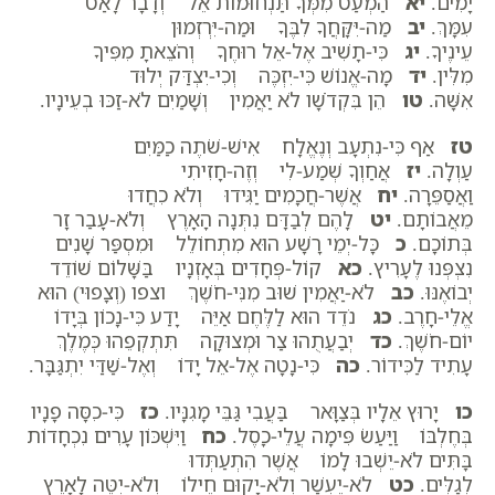
יָמִים.
יא
הַמְעַט מִמְּךָ תַּנְחוּמוֹת אֵל וְדָבָר לָאַט
עִמָּךְ.
יב
מַה-יִּקָּחֲךָ לִבֶּךָ וּמַה-יִּרְזְמוּן
עֵינֶיךָ.
יג
כִּי-תָשִׁיב אֶל-אֵל רוּחֶךָ וְהֹצֵאתָ מִפִּיךָ
מִלִּין.
יד
מָה-אֱנוֹשׁ כִּי-יִזְכֶּה וְכִי-יִצְדַּק יְלוּד
אִשָּׁה.
טו
הֵן בִּקְדֹשָׁו לֹא יַאֲמִין וְשָׁמַיִם לֹא-זַכּוּ בְעֵינָיו.
טז
אַף כִּי-נִתְעָב וְנֶאֱלָח אִישׁ-שֹׁתֶה כַמַּיִם
עַוְלָה.
יז
אֲחַוְךָ שְׁמַע-לִי וְזֶה-חָזִיתִי
וַאֲסַפֵּרָה.
יח
אֲשֶׁר-חֲכָמִים יַגִּידוּ וְלֹא כִחֲדוּ
מֵאֲבוֹתָם.
יט
לָהֶם לְבַדָּם נִתְּנָה הָאָרֶץ וְלֹא-עָבַר זָר
בְּתוֹכָם.
כ
כָּל-יְמֵי רָשָׁע הוּא מִתְחוֹלֵל וּמִסְפַּר שָׁנִים
נִצְפְּנוּ לֶעָרִיץ.
כא
קוֹל-פְּחָדִים בְּאָזְנָיו בַּשָּׁלוֹם שׁוֹדֵד
יְבוֹאֶנּוּ.
כב
לֹא-יַאֲמִין שׁוּב מִנִּי-חֹשֶׁךְ וצפו (וְצָפוּי) הוּא
אֱלֵי-חָרֶב.
כג
נֹדֵד הוּא לַלֶּחֶם אַיֵּה יָדַע כִּי-נָכוֹן בְּיָדוֹ
יוֹם-חֹשֶׁךְ.
כד
יְבַעֲתֻהוּ צַר וּמְצוּקָה תִּתְקְפֵהוּ כְּמֶלֶךְ
עָתִיד לַכִּידוֹר.
כה
כִּי-נָטָה אֶל-אֵל יָדוֹ וְאֶל-שַׁדַּי יִתְגַּבָּר.
כו
יָרוּץ אֵלָיו בְּצַוָּאר בַּעֲבִי גַּבֵּי מָגִנָּיו.
כז
כִּי-כִסָּה פָנָיו
בְּחֶלְבּוֹ וַיַּעַשׂ פִּימָה עֲלֵי-כָסֶל.
כח
וַיִּשְׁכּוֹן עָרִים נִכְחָדוֹת
בָּתִּים לֹא-יֵשְׁבוּ לָמוֹ אֲשֶׁר הִתְעַתְּדוּ
לְגַלִּים.
כט
לֹא-יֶעְשַׁר וְלֹא-יָקוּם חֵילוֹ וְלֹא-יִטֶּה לָאָרֶץ