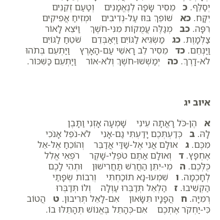
יְסַלֵּף.
כ
מֵסִיר שָׂפָה לְנֶאֱמָנִים וְטַעַם זְקֵנִים
יִקָּח.
כא
שׁוֹפֵךְ בּוּז עַל-נְדִיבִים וּמְזִיחַ אֲפִיקִים
רִפָּה.
כב
מְגַלֶּה עֲמֻקוֹת מִנִּי-חֹשֶׁךְ וַיֹּצֵא לָאוֹר
צַלְמָוֶת.
כג
מַשְׂגִּיא לַגּוֹיִם וַיְאַבְּדֵם שֹׁטֵחַ לַגּוֹיִם
וַיַּנְחֵם.
כד
מֵסִיר לֵב רָאשֵׁי עַם-הָאָרֶץ וַיַּתְעֵם בְּתֹהוּ
לֹא-דָרֶךְ.
כה
יְמַשְׁשׁוּ-חֹשֶׁךְ וְלֹא-אוֹר וַיַּתְעֵם כַּשִּׁכּוֹר.
איוב יג
א
הֶן-כֹּל רָאֲתָה עֵינִי שָׁמְעָה אָזְנִי וַתָּבֶן
לָהּ.
ב
כְּדַעְתְּכֶם יָדַעְתִּי גַם-אָנִי לֹא-נֹפֵל אָנֹכִי
מִכֶּם.
ג
אוּלָם אֲנִי אֶל-שַׁדַּי אֲדַבֵּר וְהוֹכֵחַ אֶל-אֵל
אֶחְפָּץ.
ד
וְאוּלָם אַתֶּם טֹפְלֵי-שָׁקֶר רֹפְאֵי אֱלִל
כֻּלְּכֶם.
ה
מִי-יִתֵּן הַחֲרֵשׁ תַּחֲרִישׁוּן וּתְהִי לָכֶם
לְחָכְמָה.
ו
שִׁמְעוּ-נָא תוֹכַחְתִּי וְרִבוֹת שְׂפָתַי
הַקְשִׁיבוּ.
ז
הַלְאֵל תְּדַבְּרוּ עַוְלָה וְלוֹ תְּדַבְּרוּ
רְמִיָּה.
ח
הֲפָנָיו תִּשָּׂאוּן אִם-לָאֵל תְּרִיבוּן.
ט
הֲטוֹב
כִּי-יַחְקֹר אֶתְכֶם אִם-כְּהָתֵל בֶּאֱנוֹשׁ תְּהָתֵלּוּ בוֹ.