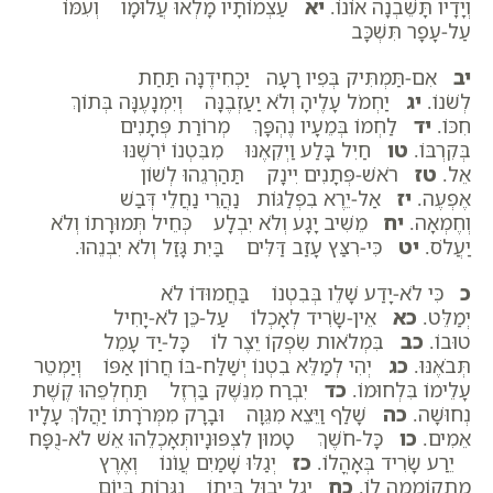
וְיָדָיו תָּשֵׁבְנָה אוֹנוֹ.
יא
עַצְמוֹתָיו מָלְאוּ עֲלוּמָו וְעִמּוֹ
עַל-עָפָר תִּשְׁכָּב
יב
אִם-תַּמְתִּיק בְּפִיו רָעָה יַכְחִידֶנָּה תַּחַת
לְשֹׁנוֹ.
יג
יַחְמֹל עָלֶיהָ וְלֹא יַעַזְבֶנָּה וְיִמְנָעֶנָּה בְּתוֹךְ
חִכּוֹ.
יד
לַחְמוֹ בְּמֵעָיו נֶהְפָּךְ מְרוֹרַת פְּתָנִים
בְּקִרְבּוֹ.
טו
חַיִל בָּלַע וַיְקִאֶנּוּ מִבִּטְנוֹ יֹרִשֶׁנּוּ
אֵל.
טז
רֹאשׁ-פְּתָנִים יִינָק תַּהַרְגֵהוּ לְשׁוֹן
אֶפְעֶה.
יז
אַל-יֵרֶא בִפְלַגּוֹת נַהֲרֵי נַחֲלֵי דְּבַשׁ
וְחֶמְאָה.
יח
מֵשִׁיב יָגָע וְלֹא יִבְלָע כְּחֵיל תְּמוּרָתוֹ וְלֹא
יַעֲלֹס.
יט
כִּי-רִצַּץ עָזַב דַּלִּים בַּיִת גָּזַל וְלֹא יִבְנֵהוּ.
כ
כִּי לֹא-יָדַע שָׁלֵו בְּבִטְנוֹ בַּחֲמוּדוֹ לֹא
יְמַלֵּט.
כא
אֵין-שָׂרִיד לְאָכְלוֹ עַל-כֵּן לֹא-יָחִיל
טוּבוֹ.
כב
בִּמְלֹאות שִׂפְקוֹ יֵצֶר לוֹ כָּל-יַד עָמֵל
תְּבֹאֶנּוּ.
כג
יְהִי לְמַלֵּא בִטְנוֹ יְשַׁלַּח-בּוֹ חֲרוֹן אַפּוֹ וְיַמְטֵר
עָלֵימוֹ בִּלְחוּמוֹ.
כד
יִבְרַח מִנֵּשֶׁק בַּרְזֶל תַּחְלְפֵהוּ קֶשֶׁת
נְחוּשָׁה.
כה
שָׁלַף וַיֵּצֵא מִגֵּוָה וּבָרָק מִמְּרֹרָתוֹ יַהֲלֹךְ עָלָיו
אֵמִים.
כו
כָּל-חֹשֶׁךְ טָמוּן לִצְפּוּנָיותְּאָכְלֵהוּ אֵשׁ לֹא-נֻפָּח
יֵרַע שָׂרִיד בְּאָהֳלוֹ.
כז
יְגַלּוּ שָׁמַיִם עֲו‍ֹנוֹ וְאֶרֶץ
מִתְקוֹמָמָה לוֹ.
כח
יִגֶל יְבוּל בֵּיתוֹ נִגָּרוֹת בְּיוֹם