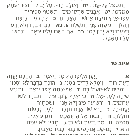
וַתִּטְפֹּל עַל-עֲו‍ֹנִי.
יח
וְאוּלָם הַר-נוֹפֵל יִבּוֹל וְצוּר יֶעְתַּק
מִמְּקֹמוֹ.
יט
אֲבָנִים שָׁחֲקוּ מַיִם תִּשְׁטֹף-סְפִיחֶיהָ
עֲפַר-אָרֶץוְתִקְוַת אֱנוֹשׁ הֶאֱבַדְתָּ.
כ
תִּתְקְפֵהוּ לָנֶצַח
וַיַּהֲלֹךְ מְשַׁנֶּה פָנָיו וַתְּשַׁלְּחֵהוּ.
כא
יִכְבְּדוּ בָנָיו וְלֹא יֵדָע
וְיִצְעֲרוּ וְלֹא-יָבִין לָמוֹ.
כב
אַךְ-בְּשָׂרוֹ עָלָיו יִכְאָב וְנַפְשׁוֹ
עָלָיו תֶּאֱבָל.
איוב טו
א
וַיַּעַן אֱלִיפַז הַתֵּימָנִי וַיֹּאמַר.
ב
הֶחָכָם יַעֲנֶה
דַעַת-רוּחַ וִימַלֵּא קָדִים בִּטְנוֹ.
ג
הוֹכֵחַ בְּדָבָר לֹא-יִסְכּוֹן
וּמִלִּים לֹא-יוֹעִיל בָּם.
ד
אַף-אַתָּה תָּפֵר יִרְאָה וְתִגְרַע
שִׂיחָה לִפְנֵי-אֵל.
ה
כִּי יְאַלֵּף עֲו‍ֹנְךָ פִיךָ וְתִבְחַר לְשׁוֹן
עֲרוּמִים.
ו
יַרְשִׁיעֲךָ פִיךָ וְלֹא-אָנִי וּשְׂפָתֶיךָ
יַעֲנוּ-בָךְ.
ז
הֲרִאישׁוֹן אָדָם תִּוָּלֵד וְלִפְנֵי גְבָעוֹת
חוֹלָלְתָּ.
ח
הַבְסוֹד אֱלוֹהַּ תִּשְׁמָע וְתִגְרַע אֵלֶיךָ
חָכְמָה.
ט
מַה-יָּדַעְתָּ וְלֹא נֵדָע תָּבִין וְלֹא-עִמָּנוּ
הוּא.
י
גַּם-שָׂב גַּם-יָשִׁישׁ בָּנוּ כַּבִּיר מֵאָבִיךָ