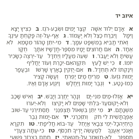
איוב יד
א
אָדָם יְלוּד אִשָּׁה קְצַר יָמִים וּשְׂבַע-רֹגֶז.
ב
כְּצִיץ יָצָא
וַיִּמָּל וַיִּבְרַח כַּצֵּל וְלֹא יַעֲמוֹד.
ג
אַף-עַל-זֶה פָּקַחְתָּ עֵינֶךָ
וְאֹתִי תָבִיא בְמִשְׁפָּט עִמָּךְ.
ד
מִי-יִתֵּן טָהוֹר מִטָּמֵא לֹא
אֶחָד.
ה
אִם חֲרוּצִים יָמָיו מִסְפַּר-חֳדָשָׁיו אִתָּךְ חֻקָּו
עָשִׂיתָ וְלֹא יַעֲבֹר.
ו
שְׁעֵה מֵעָלָיו וְיֶחְדָּל עַד-יִרְצֶה כְּשָׂכִיר
יוֹמוֹ.
ז
כִּי יֵשׁ לָעֵץ תִּקְוָהאִם-יִכָּרֵת וְעוֹד יַחֲלִיף
וְיֹנַקְתּוֹ לֹא תֶחְדָּל.
ח
אִם-יַזְקִין בָּאָרֶץ שָׁרְשׁוֹ וּבֶעָפָר
יָמוּת גִּזְעוֹ.
ט
מֵרֵיחַ מַיִם יַפְרִחַ וְעָשָׂה קָצִיר
כְּמוֹ-נָטַע.
י
וְגֶבֶר יָמוּת וַיֶּחֱלָשׁ וַיִּגְוַע אָדָם וְאַיּוֹ.
יא
אָזְלוּ-מַיִם מִנִּי-יָם וְנָהָר יֶחֱרַב וְיָבֵשׁ.
יב
וְאִישׁ שָׁכַב
וְלֹא-יָקוּםעַד-בִּלְתִּי שָׁמַיִם לֹא יָקִיצוּ וְלֹא-יֵעֹרוּ
מִשְּׁנָתָם.
יג
מִי יִתֵּן בִּשְׁאוֹל תַּצְפִּנֵנִי תַּסְתִּירֵנִי עַד-שׁוּב
אַפֶּךָתָּשִׁית לִי חֹק וְתִזְכְּרֵנִי.
יד
אִם-יָמוּת גֶּבֶר
הֲיִחְיֶהכָּל-יְמֵי צְבָאִי אֲיַחֵל עַד-בּוֹא חֲלִיפָתִי.
טו
תִּקְרָא
וְאָנֹכִי אֶעֱנֶךָּ לְמַעֲשֵׂה יָדֶיךָ תִכְסֹף.
טז
כִּי-עַתָּה צְעָדַי
תִּסְפּוֹר לֹא-תִשְׁמֹר עַל-חַטָּאתִי.
יז
חָתֻם בִּצְרוֹר פִּשְׁעִי