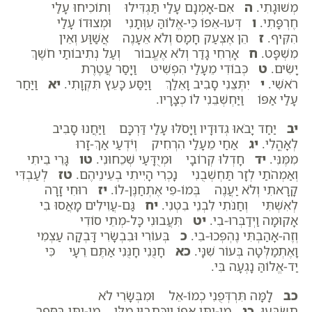
מְשׁוּגָתִי.
ה
אִם-אָמְנָם עָלַי תַּגְדִּילוּ וְתוֹכִיחוּ עָלַי
חֶרְפָּתִי.
ו
דְּעוּ-אֵפוֹ כִּי-אֱלוֹהַּ עִוְּתָנִי וּמְצוּדוֹ עָלַי
הִקִּיף.
ז
הֵן אֶצְעַק חָמָס וְלֹא אֵעָנֶה אֲשַׁוַּע וְאֵין
מִשְׁפָּט.
ח
אָרְחִי גָדַר וְלֹא אֶעֱבוֹר וְעַל נְתִיבוֹתַי חֹשֶׁךְ
יָשִׂים.
ט
כְּבוֹדִי מֵעָלַי הִפְשִׁיט וַיָּסַר עֲטֶרֶת
רֹאשִׁי.
י
יִתְּצֵנִי סָבִיב וָאֵלַךְ וַיַּסַּע כָּעֵץ תִּקְוָתִי.
יא
וַיַּחַר
עָלַי אַפּוֹ וַיַּחְשְׁבֵנִי לוֹ כְצָרָיו.
יב
יַחַד יָבֹאוּ גְדוּדָיו וַיָּסֹלּוּ עָלַי דַּרְכָּם וַיַּחֲנוּ סָבִיב
לְאָהֳלִי.
יג
אַחַי מֵעָלַי הִרְחִיק וְיֹדְעַי אַךְ-זָרוּ
מִמֶּנִּי.
יד
חָדְלוּ קְרוֹבָי וּמְיֻדָּעַי שְׁכֵחוּנִי.
טו
גָּרֵי בֵיתִי
וְאַמְהֹתַי לְזָר תַּחְשְׁבֻנִי נָכְרִי הָיִיתִי בְעֵינֵיהֶם.
טז
לְעַבְדִּי
קָרָאתִי וְלֹא יַעֲנֶה בְּמוֹ-פִי אֶתְחַנֶּן-לוֹ.
יז
רוּחִי זָרָה
לְאִשְׁתִּי וְחַנֹּתִי לִבְנֵי בִטְנִי.
יח
גַּם-עֲוִילִים מָאֲסוּ בִי
אָקוּמָה וַיְדַבְּרוּ-בִי.
יט
תִּעֲבוּנִי כָּל-מְתֵי סוֹדִי
וְזֶה-אָהַבְתִּי נֶהְפְּכוּ-בִי.
כ
בְּעוֹרִי וּבִבְשָׂרִי דָּבְקָה עַצְמִי
וָאֶתְמַלְּטָה בְּעוֹר שִׁנָּי.
כא
חָנֻּנִי חָנֻּנִי אַתֶּם רֵעָי כִּי
יַד-אֱלוֹהַּ נָגְעָה בִּי.
כב
לָמָּה תִּרְדְּפֻנִי כְמוֹ-אֵל וּמִבְּשָׂרִי לֹא
תִשְׂבָּעוּ.
כג
מִי-יִתֵּן אֵפוֹ וְיִכָּתְבוּן מִלָּי מִי-יִתֵּן בַּסֵּפֶר