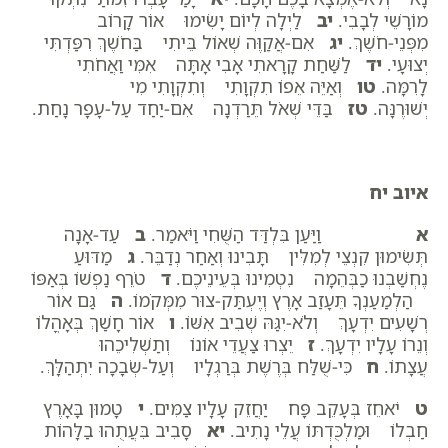
מוֹרָשֵׁי לְבָבִי.
יב
לַיְלָה לְיוֹם יָשִׂימוּ אוֹר קָרוֹב
מִפְּנֵי-חֹשֶׁךְ.
יג
אִם-אֲקַוֶּה שְׁאוֹל בֵּיתִי בַּחֹשֶׁךְ רִפַּדְתִּי
יְצוּעָי.
יד
לַשַּׁחַת קָרָאתִי אָבִי אָתָּה אִמִּי וַאֲחֹתִי
לָרִמָּה.
טו
וְאַיֵּה אֵפוֹ תִקְוָתִי וְתִקְוָתִי מִי
יְשׁוּרֶנָּה.
טז
בַּדֵּי שְׁאֹל תֵּרַדְנָה אִם-יַחַד עַל-עָפָר נָחַת.
איוב יח
א
וַיַּעַן בִּלְדַּד הַשֻּׁחִי וַיֹּאמַר.
ב
עַד-אָנָה
תְּשִׂימוּן קִנְצֵי לְמִלִּין תָּבִינוּ וְאַחַר נְדַבֵּר.
ג
מַדּוּעַ
נֶחְשַׁבְנוּ כַבְּהֵמָה נִטְמִינוּ בְּעֵינֵיכֶם.
ד
טֹרֵף נַפְשׁוֹ בְּאַפּוֹ
הַלְמַעַנְךָ תֵּעָזַב אָרֶץ וְיֶעְתַּק-צוּר מִמְּקֹמוֹ.
ה
גַּם אוֹר
רְשָׁעִים יִדְעָךְ וְלֹא-יִגַּהּ שְׁבִיב אִשּׁוֹ.
ו
אוֹר חָשַׁךְ בְּאָהֳלוֹ
וְנֵרוֹ עָלָיו יִדְעָךְ.
ז
יֵצְרוּ צַעֲדֵי אוֹנוֹ וְתַשְׁלִיכֵהוּ
עֲצָתוֹ.
ח
כִּי-שֻׁלַּח בְּרֶשֶׁת בְּרַגְלָיו וְעַל-שְׂבָכָה יִתְהַלָּךְ.
ט
יֹאחֵז בְּעָקֵב פָּח יַחֲזֵק עָלָיו צַמִּים.
י
טָמוּן בָּאָרֶץ
חַבְלוֹ וּמַלְכֻּדְתּוֹ עֲלֵי נָתִיב.
יא
סָבִיב בִּעֲתֻהוּ בַלָּהוֹת