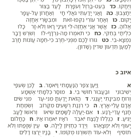
וְיֻחָקוּ.
כד
בְּעֵט-בַּרְזֶל וְעֹפָרֶת לָעַד בַּצּוּר
יֵחָצְבוּן.
כה
וַאֲנִי יָדַעְתִּי גֹּאֲלִי חָי וְאַחֲרוֹן עַל-עָפָר
יָקוּם.
כו
וְאַחַר עוֹרִי נִקְּפוּ-זֹאת וּמִבְּשָׂרִי אֶחֱזֶה
אֱלוֹהַּ.
כז
אֲשֶׁר אֲנִי אֶחֱזֶה-לִּי וְעֵינַי רָאוּ וְלֹא-זָר כָּלוּ
כִלְיֹתַי בְּחֵקִי.
כח
כִּי תֹאמְרוּ מַה-נִּרְדָּף-לוֹ וְשֹׁרֶשׁ דָּבָר
נִמְצָא-בִי.
כט
גּוּרוּ לָכֶם מִפְּנֵי-חֶרֶב כִּי-חֵמָה עֲו‍ֹנוֹת חָרֶב
לְמַעַן תֵּדְעוּן שדין (שַׁדּוּן).
איוב כ
א
וַיַּעַן צֹפַר הַנַּעֲמָתִי וַיֹּאמַר.
ב
לָכֵן שְׂעִפַּי
יְשִׁיבוּנִי וּבַעֲבוּר חוּשִׁי בִי.
ג
מוּסַר כְּלִמָּתִי אֶשְׁמָע
וְרוּחַ מִבִּינָתִי יַעֲנֵנִי.
ד
הֲזֹאת יָדַעְתָּ מִנִּי-עַד מִנִּי שִׂים
אָדָם עֲלֵי-אָרֶץ.
ה
כִּי רִנְנַת רְשָׁעִים מִקָּרוֹב וְשִׂמְחַת
חָנֵף עֲדֵי-רָגַע.
ו
אִם-יַעֲלֶה לַשָּׁמַיִם שִׂיאוֹ וְרֹאשׁוֹ לָעָב
יַגִּיעַ.
ז
כְּגֶלְלוֹ לָנֶצַח יֹאבֵד רֹאָיו יֹאמְרוּ אַיּוֹ.
ח
כַּחֲלוֹם
יָעוּף וְלֹא יִמְצָאֻהוּ וְיֻדַּד כְּחֶזְיוֹן לָיְלָה.
ט
עַיִן שְׁזָפַתּוּ וְלֹא
תוֹסִיף וְלֹא-עוֹד תְּשׁוּרֶנּוּ מְקוֹמוֹ.
י
בָּנָיו יְרַצּוּ דַלִּים