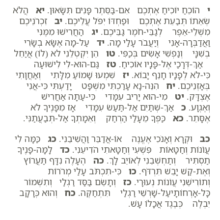
י
הוֹכֵחַ יוֹכִיחַ אֶתְכֶם אִם-בַּסֵּתֶר פָּנִים תִּשָּׂאוּן.
יא
הֲלֹא
שְׂאֵתוֹ תְּבַעֵת אֶתְכֶם וּפַחְדּוֹ יִפֹּל עֲלֵיכֶם.
יב
זִכְרֹנֵיכֶם
מִשְׁלֵי-אֵפֶר לְגַבֵּי-חֹמֶר גַּבֵּיכֶם.
יג
הַחֲרִישׁוּ מִמֶּנִּי
וַאֲדַבְּרָה-אָנִי וְיַעֲבֹר עָלַי מָה.
יד
עַל-מָה אֶשָּׂא בְשָׂרִי
בְשִׁנָּי וְנַפְשִׁי אָשִׂים בְּכַפִּי.
טו
הֵן יִקְטְלֵנִי לא (לוֹ) אֲיַחֵל
אַךְ-דְּרָכַי אֶל-פָּנָיו אוֹכִיחַ.
טז
גַּם-הוּא-לִי לִישׁוּעָה
כִּי-לֹא לְפָנָיו חָנֵף יָבוֹא.
יז
שִׁמְעוּ שָׁמוֹעַ מִלָּתִי וְאַחֲוָתִי
בְּאָזְנֵיכֶם.
יח
הִנֵּה-נָא עָרַכְתִּי מִשְׁפָּט יָדַעְתִּי כִּי-אֲנִי
אֶצְדָּק.
יט
מִי-הוּא יָרִיב עִמָּדִי כִּי-עַתָּה אַחֲרִישׁ
וְאֶגְוָע.
כ
אַךְ-שְׁתַּיִם אַל-תַּעַשׂ עִמָּדִי אָז מִפָּנֶיךָ לֹא
אֶסָּתֵר.
כא
כַּפְּךָ מֵעָלַי הַרְחַק וְאֵמָתְךָ אַל-תְּבַעֲתַנִּי.
כב
וּקְרָא וְאָנֹכִי אֶעֱנֶה אוֹ-אֲדַבֵּר וַהֲשִׁיבֵנִי.
כג
כַּמָּה לִי
עֲו‍ֹנוֹת וְחַטָּאוֹת פִּשְׁעִי וְחַטָּאתִי הֹדִיעֵנִי.
כד
לָמָּה-פָנֶיךָ
תַסְתִּיר וְתַחְשְׁבֵנִי לְאוֹיֵב לָךְ.
כה
הֶעָלֶה נִדָּף תַּעֲרוֹץ
וְאֶת-קַשׁ יָבֵשׁ תִּרְדֹּף.
כו
כִּי-תִכְתֹּב עָלַי מְרֹרוֹת
וְתוֹרִישֵׁנִי עֲו‍ֹנוֹת נְעוּרָי.
כז
וְתָשֵׂם בַּסַּד רַגְלַי וְתִשְׁמוֹר
כָּל-אָרְחוֹתָיעַל-שָׁרְשֵׁי רַגְלַי תִּתְחַקֶּה.
כח
וְהוּא כְּרָקָב
יִבְלֶה כְּבֶגֶד אֲכָלוֹ עָשׁ.