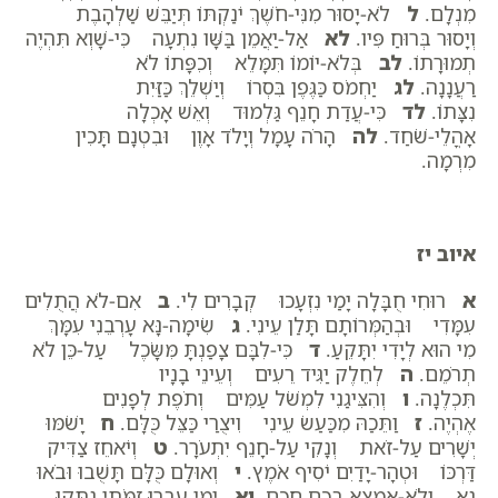
מִנְלָם.
ל
לֹא-יָסוּר מִנִּי-חֹשֶׁךְ יֹנַקְתּוֹ תְּיַבֵּשׁ שַׁלְהָבֶת
וְיָסוּר בְּרוּחַ פִּיו.
לא
אַל-יַאֲמֵן בַּשָּׁו נִתְעָה כִּי-שָׁוְא תִּהְיֶה
תְמוּרָתוֹ.
לב
בְּלֹא-יוֹמוֹ תִּמָּלֵא וְכִפָּתוֹ לֹא
רַעֲנָנָה.
לג
יַחְמֹס כַּגֶּפֶן בִּסְרוֹ וְיַשְׁלֵךְ כַּזַּיִת
נִצָּתוֹ.
לד
כִּי-עֲדַת חָנֵף גַּלְמוּד וְאֵשׁ אָכְלָה
אָהֳלֵי-שֹׁחַד.
לה
הָרֹה עָמָל וְיָלֹד אָוֶן וּבִטְנָם תָּכִין
מִרְמָה.
איוב יז
א
רוּחִי חֻבָּלָה יָמַי נִזְעָכוּ קְבָרִים לִי.
ב
אִם-לֹא הֲתֻלִים
עִמָּדִי וּבְהַמְּרוֹתָם תָּלַן עֵינִי.
ג
שִׂימָה-נָּא עָרְבֵנִי עִמָּךְ
מִי הוּא לְיָדִי יִתָּקֵעַ.
ד
כִּי-לִבָּם צָפַנְתָּ מִּשָּׂכֶל עַל-כֵּן לֹא
תְרֹמֵם.
ה
לְחֵלֶק יַגִּיד רֵעִים וְעֵינֵי בָנָיו
תִּכְלֶנָה.
ו
וְהִצִּיגַנִי לִמְשֹׁל עַמִּים וְתֹפֶת לְפָנִים
אֶהְיֶה.
ז
וַתֵּכַהּ מִכַּעַשׂ עֵינִי וִיצֻרַי כַּצֵּל כֻּלָּם.
ח
יָשֹׁמּוּ
יְשָׁרִים עַל-זֹאת וְנָקִי עַל-חָנֵף יִתְעֹרָר.
ט
וְיֹאחֵז צַדִּיק
דַּרְכּוֹ וּטְהָר-יָדַיִם יֹסִיף אֹמֶץ.
י
וְאוּלָם כֻּלָּם תָּשֻׁבוּ וּבֹאוּ
נָא וְלֹא-אֶמְצָא בָכֶם חָכָם.
יא
יָמַי עָבְרוּ זִמֹּתַי נִתְּקוּ