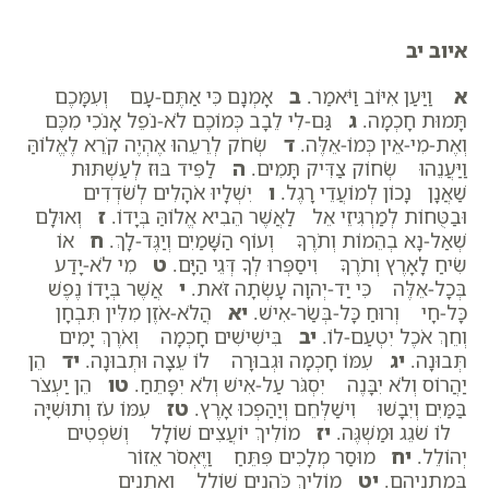
איוב יב
א
וַיַּעַן אִיּוֹב וַיֹּאמַר.
ב
אָמְנָם כִּי אַתֶּם-עָם וְעִמָּכֶם
תָּמוּת חָכְמָה.
ג
גַּם-לִי לֵבָב כְּמוֹכֶם לֹא-נֹפֵל אָנֹכִי מִכֶּם
וְאֶת-מִי-אֵין כְּמוֹ-אֵלֶּה.
ד
שְׂחֹק לְרֵעֵהוּ אֶהְיֶה קֹרֵא לֶאֱלוֹהַּ
וַיַּעֲנֵהוּ שְׂחוֹק צַדִּיק תָּמִים.
ה
לַפִּיד בּוּז לְעַשְׁתּוּת
שַׁאֲנָן נָכוֹן לְמוֹעֲדֵי רָגֶל.
ו
יִשְׁלָיוּ אֹהָלִים לְשֹׁדְדִים
וּבַטֻּחוֹת לְמַרְגִּיזֵי אֵל לַאֲשֶׁר הֵבִיא אֱלוֹהַּ בְּיָדוֹ.
ז
וְאוּלָם
שְׁאַל-נָא בְהֵמוֹת וְתֹרֶךָּ וְעוֹף הַשָּׁמַיִם וְיַגֶּד-לָךְ.
ח
אוֹ
שִׂיחַ לָאָרֶץ וְתֹרֶךָּ וִיסַפְּרוּ לְךָ דְּגֵי הַיָּם.
ט
מִי לֹא-יָדַע
בְּכָל-אֵלֶּה כִּי יַד-יְהוָה עָשְׂתָה זֹּאת.
י
אֲשֶׁר בְּיָדוֹ נֶפֶשׁ
כָּל-חָי וְרוּחַ כָּל-בְּשַׂר-אִישׁ.
יא
הֲלֹא-אֹזֶן מִלִּין תִּבְחָן
וְחֵךְ אֹכֶל יִטְעַם-לוֹ.
יב
בִּישִׁישִׁים חָכְמָה וְאֹרֶךְ יָמִים
תְּבוּנָה.
יג
עִמּוֹ חָכְמָה וּגְבוּרָה לוֹ עֵצָה וּתְבוּנָה.
יד
הֵן
יַהֲרוֹס וְלֹא יִבָּנֶה יִסְגֹּר עַל-אִישׁ וְלֹא יִפָּתֵחַ.
טו
הֵן יַעְצֹר
בַּמַּיִם וְיִבָשׁוּ וִישַׁלְּחֵם וְיַהַפְכוּ אָרֶץ.
טז
עִמּוֹ עֹז וְתוּשִׁיָּה
לוֹ שֹׁגֵג וּמַשְׁגֶּה.
יז
מוֹלִיךְ יוֹעֲצִים שׁוֹלָל וְשֹׁפְטִים
יְהוֹלֵל.
יח
מוּסַר מְלָכִים פִּתֵּחַ וַיֶּאְסֹר אֵזוֹר
בְּמָתְנֵיהֶם.
יט
מוֹלִיךְ כֹּהֲנִים שׁוֹלָל וְאֵתָנִים