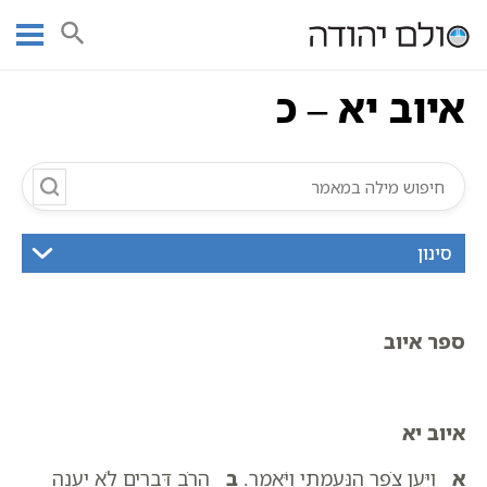
Ski
עמוד ראשי
אוצר הכתבים
איוב
כתובים
איוב יא – כ
t
conten
איוב יא – כ
סינון
ספר איוב
איוב יא
א
וַיַּעַן צֹפַר הַנַּעֲמָתִי וַיֹּאמַר.
ב
הֲרֹב דְּבָרִים לֹא יֵעָנֶה