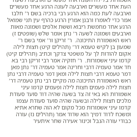
העת אחד מעשרים וארבעה לעונה הרגע אחד מעשרים
וארבעה לעת כמה הוא הרגע רבי ברכיה בשם ר’ חלבו
אמר כדי לאומרו ורבנן אמרין הרגע כהרף עין תני שמואל
הרגע אחד מחמשת ריבוא וששת אלפים ושמונה מאות
וארבעים ושמונה לשעה ר’ נתן אומר שלש (שופטים ז)
ראש האשמורת התיכונה. ר’ זריקן ור’ אמי בשם ר’
שמעון בן לקיש טעמא דר’ (תהילים קיט) חצות לילה
אקום להודות לך על משפטי צדקך וכתיב (תהילים קיט)
קדמו עיני אשמורות. ר’ חזקיה אמר רבי זריקן רבי בא
חד אמר טעמיה דרבי וחרינה אמר טעמיה דר’ נתן מאן
דמר טעמא דרבי חצות לילה ומאן דמר טעמיה דרבי נתן
ראש האשמורת התיכונה מה מקיים רבי נתן טעמיה דר’
חצות לילה פעמים חצות לילה ופעמים קדמו עיני
אשמורות הא באי זה צד בשעה שהיה דוד סועד סעודת
מלכים חצות לילה ובשעה שהיה סועד סעודת עצמו
קדמו עיני אשמורות מכל מקום לא הוה שחרא אתיא
ומשכח לדוד דמיך הוא שדוד אמר (תהילים נז) עורה
כבודי עורה הנבל וכינור אעירה שחר איתעיר