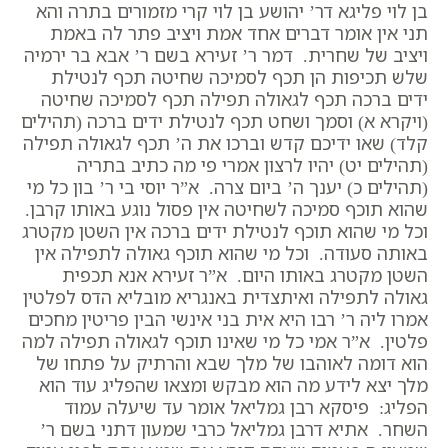
בן לוי פליגא דר’ יהושע בן לוי קרי מזמורים בתרה והא
תני אין אומר דברים אחד אמת ויציב פתר לה באמת
ויציב של שחרית. דמר ר’ זעירא בשם ר’ אבא בר ירמיה
שלש תכיפות הן תכף לסמיכה שחיטה תכף לנטילת
ידים ברכה תכף לגאולה תפילה תכף לסמיכה שחיטה
(ויקרא א) וסמך ושחט תכף לנטילת ידים ברכה (תהילים
קלד) שאו ידיכם קדש וברכו את ה’ תכף לגאולה תפילה
(תהילים יט) יהיו לרצון אמרי פי מה כתיב בתריה
(תהילים כ) יענך ה’ ביום צרה. א”ר יוסי בי ר’ בון כל מי
שהוא תוכף סמיכה לשחיטה אין פסול נוגע באותו קרבן.
וכל מי שהוא תוכף לנטילת ידים ברכה אין השטן מקטרג
באותה סעודה. וכל מי שהוא תוכף גאולה לתפילה אין
השטן מקטרג באותו היום. א”ר זעירא אנא תכפית
גאולה לתפילה ואיתצדית באנגריא מובליא הדס לפלטין
אמרו ליה ר’ רבו היא אית בני אינשי הבין פריטין מחכים
פלטין. א”ר אמי כל מי שאינו תוכף לגאולה תפילה למה
הוא דומה לאוהבו של מלך שבא והרתיק על פתחו של
מלך יצא לידע מה הוא מבקש ומצאו שהפליג עוד הוא
הפליג: פיסקא רבן גמליאל אומר עד שיעלה עמוד
השחר. אתיא דרבן גמליאל כרבי שמעון דתני בשם ר’