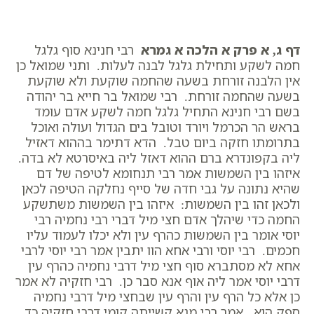
דף ג, א פרק א הלכה א גמרא
רבי חנינא סוף גלגל
חמה לשקע ותחילת גלגל לבנה לעלות. ותני שמואל כן
אין הלבנה זורחת בשעה שהחמה שוקעת ולא שוקעת
בשעה שהחמה זורחת. רבי שמואל בר חייא בר יהודה
בשם רבי חנינא התחיל גלגל חמה לשקע אדם עומד
בראש הר הכרמל ויורד וטובל בים הגדול ועולה ואוכל
בתרומתו חזקה ביום טבל. הדא דתימר בההוא דאזיל
ליה בקפונדרא ברם ההוא דאזל ליה באיסרטא לא בדה.
איזהו בין השמשות אמר רבי תנחומא לטיפה של דם
שהיא נתונה על גבי חדה של סייף נחלקה הטיפה לכאן
ולכאן זהו בין השמשות: איזהו בין השמשות משתשקע
החמה כדי שיהלך אדם חצי מיל דברי רבי נחמיה רבי
יוסי אומר בין השמשות כהרף עין ולא יכלו לעמוד עליו
חכמים. רבי יוסי ורבי אחא הוו יתבין אמר רבי יוסי לרבי
אחא לא מסתברא סוף חצי מיל דרבי נחמיה כהרף עין
דרבי יוסי אמר ליה אוף אנא סבר כן. רבי חזקיה לא אמר
כן אלא כל הרף עין והרף עין שבחצי מיל דרבי נחמיה
ספק הוא. אמר רבי מנא קשייתה קומי דרבי חזקיה כד