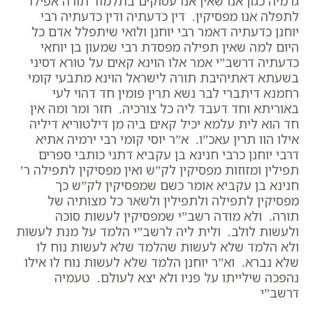
גרמיה כגון אנו שאין אנו עסוקים בתלמוד תורה אפילו
לתפלה אנו מפסיקין. דין כדעתיה ודין כדעתיה רבי
יוחנן כדעתיה דאמר רבי יוחנן ולואי שיתפלל אדם כל
היום למה שאין תפילה מפסדת רבי שמעון בן יוחאי
כדעתיה דרשב”י אמר אלו הוינא קאים על טורא דסיני
בשעתא דאתיהיבת תורה לישראל הוינא מתבעי קומי
רחמנא דיתברי לבר נשא תרין פומין חד דהוי לעי
באוריתא וחד דעבד ליה כל צורכיה. חזר ומר ומה אין
חד הוא לית עלמא יכיל קאים ביה מן דילטוריא דיליה
אילו הוו תרין עאכ”ו. א”ר יוסי קומי רבי ירמיה אתיא
דרבי יוחנן כרבי חנינא בן עקביא דתני כותבי ספרים
תפילין ומזוזות מפסיקין לק”ש ואין מפסיקין לתפילה ר’
חנינא בן עקביא אומר כשם שמפסיקין לק”ש כך
מפסיקין לתפילה ולתפילין ולשאר כל מצותיה של
תורה. ולא מודה רשב”י שמפסיקין לעשות סוכה
ולעשות לולב. ולית ליה לרשב”י הלמד על מנת לעשות
ולא הלמד שלא לעשות שהלמד שלא לעשות נוח לו
שלא נברא. וא”ר יוחנן הלמד שלא לעשות נוח לו אילו
נהפכה שילייתו על פניו ולא יצא לעולם. טעמיה
דרשב”י