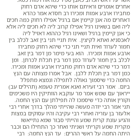
אחרים אומרים וראיתם אותו כדי שיהא אדם רחוק
מחבירו ארבע אמות ומכירו רב חסדא אמר כהדא
דאחרים מה אנן קיימין אם ברגיל אפילו רחוק כמה חכים
ליה ואם בשאינו רגיל אפילו קרוב ליה לא חכים ליה אלא
כי אנן קיימין ברגיל ושאינו רגיל כההוא דאזיל ליה
לאכסניא ואתא לקיצין. אית תניי תני בין זאב לכלב בין
חמור לערוד ואית תניי תני כדי שיהא רחוק מחבירו
ארבע אמות ומכירו. הוא בעי מימר מן דמר בין זאב
לכלב בין חמור לערוד כמן דמר בין תכלת לכרתן. ומן
דמר כדי שיהא אדם רחוק מחבירו ארבע אמות ומכירו.
כמן דמר בין תכלת ללבן. אבל אמרו מצותה עם הנץ
החמה כדי שיסמוך גאולה לתפילה ונמצא מתפלל
ביום. אמר רבי זעירא ואנא אמרית טעמא (תהילים עב)
ייראוך עם שמש אמר מר עוקבא הוותיקין היו משכימים
וקורין אותה כדי שיסמכו לה תפילתן עם הנץ החמה.
תני אמר רבי יודה מעשה שהייתי מהלך בדרך אחרי רבי
אלעזר בן עזריה ואחרי רבי עקיבה והיו עסוקים במצות
והגיע עונת קרית שמע והייתי סבור שמא נתייאשו
מקרית שמע וקריתי ושניתי ואחר כך התחילו הם וכבר
היתה החמה על ראשי ההרים: עד הנץ החמה: רבי