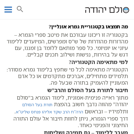
Ski
עמוד ראשי
אוצר הכתבים
תלמוד ירושלמי
פרק א
t
conten
מה תמצאו בקטגוריית גמרא אונליין?
בקטגוריה זו ריכזנו עבורכם את מיטב ספרי הגמרא –
מהדורות מהודרות של ש”ס ומפרשים, המיועדים ללימוד
עיוני או יומיומי. כל ספר מותאם ללומד בן זמננו, עם
דגש על בהירות, נגישות ושילוב תכנים קבליים.
למי מתאימה הקטגוריה?
הקטגוריה מתאימה לכל מי שחפץ בלימוד גמרא מסודר:
תלמידים מתחילים, אברכים מתקדמים או כל אדם
המעוניין להעמיק בתורה שבעל פה.
חיבור לתורת בעל הסולם והרב”ש
מתוך ראייה פנימית-אמונית, לימוד הגמרא ב”סולם
יהודה” מהווה נדבך חשוב בהפצת
תורת בעל הסולם
ותלמידיו – ובראשם
.
הרה”ח הרב שקד אליהו פנחס שליט”א
דרך ספרי הגמרא, ניתן לחוות חיבור אל עולם התורה
החיצוני והפנימי כאחד.
מעבר ללימוד – גם תמיכה ושליחות