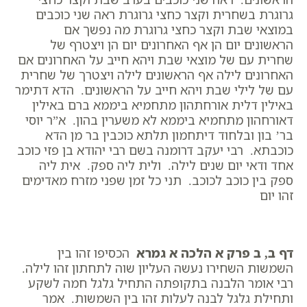
גרוגרת בשחרית וקצר כחצי גרוגרת ראה שני כוכבים
במוצאי שבת וקצר כחצי גרוגרת מה נפשך אם
הראשונים יום הן אף האחרונים יום הן ויצטרף של
שחרית עם של מוצאי שבת ויהא חייב על האחרונים אם
האחרונים לילה אף הראשונים לילה ויצטרך של שחרית
עם של לילי שבת ויהא חייב על הראשונים. הדא דתימר
באילין דלית אורחתהון מתחמיא ביממא ברם באילין
דאורחהון מתחמיא ביממא לא משערין בהון. א”ר יוסי
בר’ בון ובלחוד דיתחמון תלתא כוכבין בר מן הדא
כוכבתא. רבי יעקב דרומנה בשם רבי יהודא בן פזי כוכב
אחד ודאי יום שנים לילה. ולית ליה ספק. אית ליה
ספק בין כוכב לכוכב. תני כל זמן שפני מזרח מאדימים
זהו יום
דף ב, ב פרק א הלכה א גמרא
הכסיפו זהו בין
השמשות השחירו נעשה העליון שוה לתחתון זהו לילה.
רבי אומר הלבנה בתקופתה התחיל גלגל חמה לשקע
ותחילת גלגל לבנה לעלות זהו בין השמשות. אמר