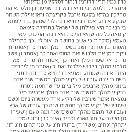
כדון כמין תרין דקורנין דנהור דסלקין מן מדינחא
ומנהרין. דלמא רבי חייא רבא ורבי שמעון בן חלפתא הוו
מהלכין בהדא בקעת ארבל בקריצתה וראו איילת השחר
שבקע אורה. אמר רבי חייא רבה לר’ שמעון בן חלפתא
בי רבי כך היא גאולתן של ישראל בתחילה קימאה
קימאה כל מה שהיא הולכת היא רבה והולכת. מאי
טעמא (מיכה ז) כי אשב בחושך ה’ אור לי. כך בתחילה
(אסתר ב) ומרדכי יושב בשער המלך ואחר כך (אסתר ו)
ויקח המן את הלבוש ואת הסוס ואחר כך (אסתר ו) וישב
מרדכי אל שער המלך ואחר כך (אסתר ח) ומרדכי יצא
מלפני המלך בלבוש מלכות ואח”כ (אסתר ח) ליהודים
היתה אורה ושמחה. ואתיא דר’ חייא כר’ יודה דתני
בשם ר’ יודה עוביו של רקיע מהלך חמשים שנה אדם
בינוני מהלך ארבעים מיל ביום עד שהחמה נוסרת
ברקיע מהלך חמשים שנה אדם מהלך ארבעת מיל
נמצאת אומר שעוביו של רקיע אחד מעשרה ביום וכשם
שעוביו של רקיע מהלך חמשים שנה כך עוביה של ארץ
ועוביו של תהום מהלך חמשים שנה ומה טעם (ישעיהו
מ) היושב על חוג הארץ וכתיב (איוב כב) וחוג שמים
יתהלך וכתיב (משלי ח) בחוקו חוג על פני תהום חוג חוג
לגזירה שוה. תני עץ חיים מהלך חמש מאות שנה אמר