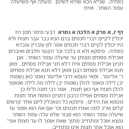
כוותיה. שנייא הכא שהיא לשינון. מעתה אף משיעלה
עמוד השחר. ואית
דף ז, א פרק א הלכה א גמרא
דבעי מימר תמן היו
יכולין לקיים דברי חכמים ברם הכא כבר עבר חצות ולא
היו יכולין לקיים דברי חכמים אמר לון עובדין עובדא
כוותיה: פיסקא ולא זו בלבד וכו’ הקטר חלבים ואיברים
ואכילת פסחים מצותן עד שיעלה עמוד השחר. אנן
תנינן אכילת פסחים אית דלא תני אכילת פסחים. מאן
תנא אכילת פסחים רבנן ומאן דלא תנא אכילת פסחים
ר’ אליעזר. ומאי טעמא דרבי אליעזר נאמר כאן (שמות
יב) לילה ונאמר להלן (שמות יב) לילה מה לילה שנאמר
להלן חצות אף כאן חצות. אמר רבי חונה ולית כן
אכילת פסחים אפילו כרבנן דתנינן הפסח אחר חצות
מטמא את הידים: פיסקא כל הנאכלין ליום אחד קדשים
קלים וא”כ למה אמרו חכמים וכו’ אם את הוא אומר עד
שיעלה עמוד השחר הוא סבור שלא עלה עמוד השחר
נמצא אוכל ומתחייב מתוך שאת אומר לו עד חצות אפי’
הוא אוכל אחר חצות אינו מתחייב: