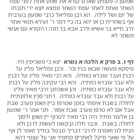
שמעון ה פעמים שאדם קורא את שמע אחת לפני עמוד
השחר ואחת לאחר עמוד השחר ונמצא יוצא ידי חובתו
של יום ושל לילה. הא רבן גמליאל כרבי שמעון בערבית
אף בשחרית כן או יהא בה כיי דמר ר’ זעירא תנאי אחוי
דרב חייא בר אשיא ודרב אבא בר חנה ו הקורא עם אנשי
משמר לא
דף ו, ב פרק א הלכה א גמרא
יצא כי משכימין היו:
פיסקא מעשה שבאו בניו וכו’. ורבן גמליאל פליג על
רבנין ועבד עובדא כוותיה. והא רבי מאיר פליג על רבנין
ולא עבד עובדא כוותיה. והא רבי עקיבה פליג על רבנין
ולא עבד עובדא כוותיה. והן אשכחנן דרבי מאיר פליג
על רבנין ולא עבד עובדא כוותיה. דתני סכין אלוונתית
לחולה בשבת אימתי בזמן שטרפו ביין ושמן מערב שבת
אבל אם לא טרפו מערב שבת אסור. תני אמר ר’ שמעון
בן אלעזר מתיר היה רבי מאיר לטרוף יין ושמן ולסוך
לחולה בשבת. וכבר חלה ובקשנו לעשות לו כן ולא
הניח לנו ואמרנו לו רבי דבריך מבטל בחייך ואמר לן אף
על פי שאני מיקל לאחרים מחמיר אני על עצמי דהא