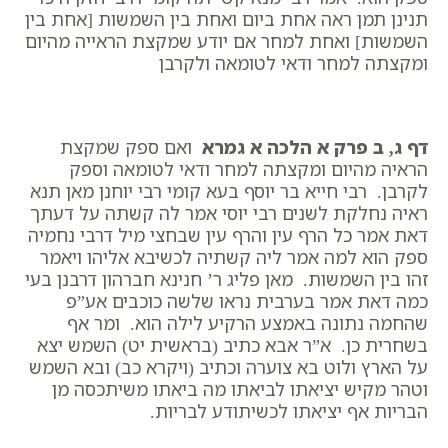
תנינן תמן ראה אחת ביום ואחת בין השמשות [אחת בין
השמשות] ואחת למחר אם יודע שמקצת הראייה מהיום
ומקצתה למחר ודאי לטומאה ולקרבן
דף ג, ב פרק א הלכה א גמרא
ואם ספק שמקצת
הראיה מהיום ומקצתה למחר ודאי לטומאה וספק
לקרבן. רבי חייא בר יוסף בעא קומי רבי יוחנן מאן תנא
ראיה נחלקת לשנים רבי יוסי אמר לה קשתה על דעתך
דאת אמר כל הרף עין והרף עין שבחצי מיל דרבי נחמיה
ספק הוא למה אמר ליה קשתיה לכשיבא אליהו ויאמר
זהו בין השמשות. מאן פליג ר’ חנינא חברהון דרבנן בעי
כמה דאת אמר בערבית נראו שלשה כוכבים אע”פ
שהחמה נתונה באמצע הרקיע לילה הוא. ומר אף
בשחרית כן. א”ר אבא כתיב (בראשית יט) השמש יצא
על הארץ ולוט בא צוערה וכתיב (ויקרא כב) ובא השמש
וטהר מקיש יציאתו לביאתו מה ביאתו משיתכסה מן
הבריות אף יציאתו לכשיתודע לבריות.