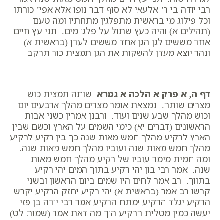
רבי יודה בי ר’ אלעאי לא סוף דבר נופו אלא אפי’ כורתו
וכל פילוג מי בראשית מתפלגין מתחתיו ומה טעם
(תהילים א) והיה כעץ שתול על פלגי מים. תני עץ חיים
אחד מששים לגן הגן אחד מששים לעדן (בראשית א)
ונהר יוצא מעדן להשקות את הגן תמצית כור תרקב
דף ה, א פרק א הלכה א גמרא
שותה תמצית כוש
מצרים שותה. נמצאת אומר מצרים מהלך ארבעים יום
וכוש מהלך שבע שנים ועוד. ורבנן אמרין כשני אבות
הראשונים (דברים יא) כימי השמים על הארץ וכשם שבין
הארץ לרקיע מהלך חמש מאות שנה כך בין רקיע לרקיע
מהלך חמש מאות שנה ועוביו מהלך חמש מאות שנה.
ומה חמית מימר עוביו של רקיע מהלך חמש מאות
שנה. אמר רבי בון יהי רקיע בתוך המים יהי רקיע
בתווך. רב אמר לחים היו שמים ביום הראשון ובשני
קרשו רב אמר (בראשית א) יהי רקיע יחזק הרקיע יקרש
הרקיע יגלד הרקיע ימתח הרקיע אמר רבי יודה בן פזי
יעשה כמין מטלית הרקיע היך מה דאת אמר (שמות לט)