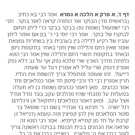
דף ד, א פרק א הלכה א גמרא
אמר רבי בא כתיב
(בראשית מד) הבוקר אור התורה קראה לאור בוקר. תני
רבי ישמעאל (שמות טז) בבקר בבקר כדי ליתן תחום
לבוקרו של בוקר. אמר רבי יוסי בי ר’ בון אם אומר ליתן
עוביו של רקיע ללילה בין בערבית בין בשחרית נמצאת
אומר שאין היום והלילה שוין ותני באחד בתקופת ניסן
ובאחד בתקופת תשרי היום והלילה שוין אמר רבי הונא
נלפינה מדרך הארץ שרי מלכא נפק אף על גב דלא נפק
אמרין דנפק שרי עליל לא אמרין דעל עד שעתה
דייעול. זהו שעומד ומתפלל צריך להשוות את רגליו.
תרין אמורין רבי לוי ורבי סימון חד אמר כמלאכים וחד
אמר ככהנים. מאן דאמר ככהנים (שמות כ) לא תעלה
במעלות על מזבחי שהיו מהלכים עקב בצד גודל וגודל
אצל עקב. ומאן דאמר כמלאכים (יחזקאל א) ורגליהם
רגל ישרה. ר’ חנינא בר אנדריי בשם רבי שמואל בר
סוטר המלאכים אין להן קפיצין ומה טעמא (דנייאל ז)
קרבת על חד מן קמייא קיימיא. אמר רבי הונא זה
שרואה את הכהנים בבית הכנסת בברכה ראשונה צריך
לומר ברכו את ה’ מלאכיו. בשנייה ברכו את ה’ כל