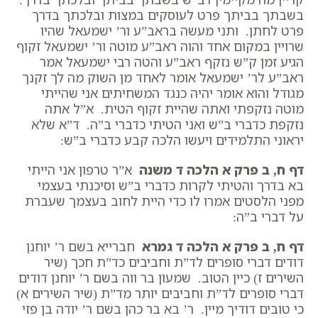
בשבתך בביתך פרט לעוסקים במצות ובלכתך בדרך
פרט לחתן. ותני מעשה בראב”ע ור’ ישמעאל שהיו
שרויין במקום אחד והוה ראב”ע מוטה ור’ ישמעאל זקוף
הגיע זמן ק”ש נזקף ראב”ע והטה רבי ישמעאל אמר
ראב”ע לר’ ישמעאל אומר לאחד מן השוק מה לך זקנך
מגודל והוא אומר יהיה כנגד המשחיתים אני שהייתי
מוטה נזקפתי ואתה שהיית זקוף הטית. א”ל אתה
נזקפת כדברי ב”ש ואני הטיתי כדברי ב”ה. ד”א שלא
יראוני התלמידים ויעשו הלכה קבע כדברי ב”ש:
דף ח, ב פרק א הלכה ד משנה
א”ר טרפון אני הייתי
בא בדרך והטיתי לקרות כדברי ב”ש וסיכנתי בעצמי
מפני הלסטים אמרו לו כדי היית לחוב בעצמך שעברת
על דברי ב”ה:
דף ח, ב פרק א הלכה ד גמרא
חברייא בשם ר’ יוחנן
דודים דברי סופרים לד”ת וחביבים כד”ת חכך (שיר
השירים ז) כיין הטוב. שמעון בר ווה בשם ר’ יוחנן דודים
דברי סופרים לד”ת וחביבים יותר מד”ת (שיר השירים א)
כי טובים דודיך מיין. ר’ בא בר כהן בשם ר’ יודה בן פזי