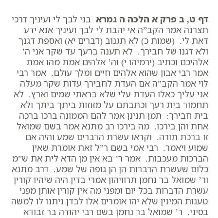
דף ט, ב פרק א הלכה ה גמרא
בני לבך לי ועיניך דרכי
תצרנה אמר הקב”ה אי יהבת לי לבך ועיניך אנא ידע
דאת לי. (שמות כ) לא תגנוב (דברים יא) ואספת דגנך
ולא דגנו של חבירך. לא תענה ברעך עד שקר אני ה’
אלהיכם וכתיב (ירמיהו י) וה’ אלהים אמת מהו אמת
אמר רבי אבון שהוא אלהים חיים ומלך עולם. אמר רבי
לוי אמר הקב”ה אם העדת לחבירך עדות שקר מעלה
אני עליך כאלו העדת עלי שלא בראתי שמים וארץ. לא
תחמוד בית רעך וכתבתם על מזוזות ביתך ביתך ולא
בית חבירך: תמן תנינן אמר להם הממונה ברכו ברכה
אחת והן בירכו. מה בירכו רב מתנא אמר בשם שמואל
זו ברכת תורה. וקראו עשרת הדברים שמע והיה אם
שמוע ויאמר. רבי אמי בשם ר”ל זאת אומרת שאין
הברכות מעכבות. אמר ר’ בא אין מן הדא לית את ש”מ
כלום שעשרת הדברות הן הן גופה של שמע. דרב מתנא
ור’ שמואל בר נחמן תרוויהון אמרי בדין היה שיהיו קורין
עשרת הדברות בכל יום ומפני מה אין קורין אותן מפני
טענות המינין שלא יהו אומרים אלו לבדן ניתנו לו למשה
בסיני. ר’ שמואל בר נחמן בשם רבי יהודה בר זבודא