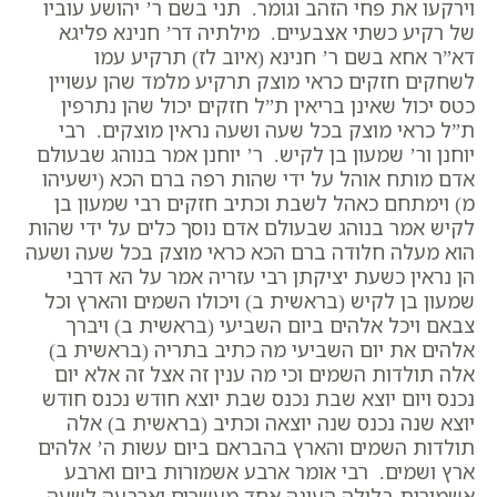
וירקעו את פחי הזהב וגומר. תני בשם ר’ יהושע עוביו
של רקיע כשתי אצבעיים. מילתיה דר’ חנינא פליגא
דא”ר אחא בשם ר’ חנינא (איוב לז) תרקיע עמו
לשחקים חזקים כראי מוצק תרקיע מלמד שהן עשויין
כטס יכול שאינן בריאין ת”ל חזקים יכול שהן נתרפין
ת”ל כראי מוצק בכל שעה ושעה נראין מוצקים. רבי
יוחנן ור’ שמעון בן לקיש. ר’ יוחנן אמר בנוהג שבעולם
אדם מותח אוהל על ידי שהות רפה ברם הכא (ישעיהו
מ) וימתחם כאהל לשבת וכתיב חזקים רבי שמעון בן
לקיש אמר בנוהג שבעולם אדם נוסך כלים על ידי שהות
הוא מעלה חלודה ברם הכא כראי מוצק בכל שעה ושעה
הן נראין כשעת יציקתן רבי עזריה אמר על הא דרבי
שמעון בן לקיש (בראשית ב) ויכולו השמים והארץ וכל
צבאם ויכל אלהים ביום השביעי (בראשית ב) ויברך
אלהים את יום השביעי מה כתיב בתריה (בראשית ב)
אלה תולדות השמים וכי מה ענין זה אצל זה אלא יום
נכנס ויום יוצא שבת נכנס שבת יוצא חודש נכנס חודש
יוצא שנה נכנס שנה יוצאה וכתיב (בראשית ב) אלה
תולדות השמים והארץ בהבראם ביום עשות ה’ אלהים
ארץ ושמים. רבי אומר ארבע אשמורות ביום וארבע
אשמורות בלילה העונה אחד מעשרים וארבעה לשעה