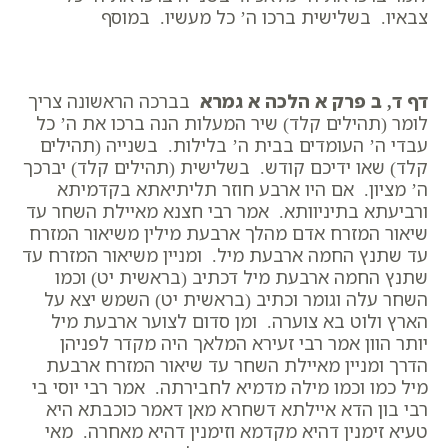
צבאיו. בשלישית ברכו ה’ כל מעשיו. במוסף
דף ד, ב פרק א הלכה א גמרא
בברכה הראשונה צריך
לומר (תהילים קלד) שיר המעלות הנה ברכו את ה’ כל
עבדי ה’ העומדים בבית ה’ בלילות. בשנייה (תהילים
קלד) שאו ידיכם קודש. בשלישית (תהילים קלד) יברכך
ה’ מציון. אם היו ארבע חוזר תליתיאתא בקדמיתא
ורביעתא בתיניוותא. אמר רבי חצנא מאיילת השחר עד
שיאור המזרח אדם מהלך ארבעת מילין משיאור המזרח
עד שתנץ החמה ארבעת מיל. ומניין משיאור המזרח עד
שתנץ החמה ארבעת מיל דכתיב (בראשית יט) וכמו
השחר עלה וגומר וכתיב (בראשית יט) השמש יצא על
הארץ ולוט בא צוערה. ומן סדום לצוער ארבעת מיל
יותר הוון אמר רבי זעירא המלאך היה מקדר לפניהן
הדרך ומניין מאיילת השחר עד שיאור המזרח ארבעת
מיל כמו וכמו מילה מדמיא לחבירתה. אמר רבי יוסי בי
רבי בון הדא איילתא דשחרא מאן דאמר כוכבתא היא
טעיא זימנין דהיא מקדמא וזימנין דהיא מאחרה. מאי