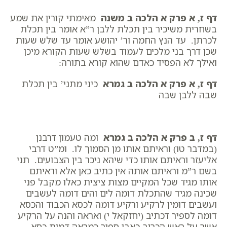
דף ז, א פרק א הלכה ב משנה
מאימתי קורין את שמע
בשחרית משיכיר בין תכלת ללבן ר”א אומר בין תכלת
לכרתן. עד הנץ החמה ור’ יהושע אומר עד שלש שעות
שכן דרך בני מלכים לעמוד בשלש שעות הקורא מיכן
ואילך לא הפסיד כאדם שהוא קורא בתורה:
דף ז, א פרק א הלכה ב גמרא
כיני מתני’ בין תכלת
שבה ללבן שבה
דף ז, ב פרק א הלכה ב גמרא
ומה טעמון דרבנן
(במדבר טו) וראיתם אותו מן הסמוך לו. ומ”ט דרבי
אליעזר וראיתם אותו כדי שיהא ניכר בין הצבועים. תני
בשם ר”מ וראיתם אותה אין כתיב כאן אלא וראיתם
אותו מגיד שכל המקיים מצות ציצית כאלו מקבל פני
שכינה מגיד שהתכלת דומה לים והים דומה לעשבים
ועשבים דומין לרקיע ורקיע דומה לכסא הכבוד והכסא
דומה לספיר דכתיב (יחזקאל י) ואראה והנה על הרקיע
אשר על ראש הכרוב כאבן ספיר כמראה דמות כסא.