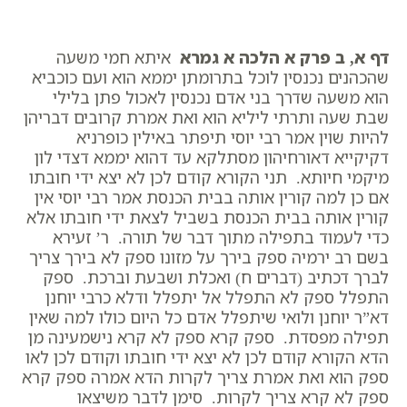
דף א, ב פרק א הלכה א גמרא
איתא חמי משעה
שהכהנים נכנסין לוכל בתרומתן יממא הוא ועם כוכביא
הוא משעה שדרך בני אדם נכנסין לאכול פתן בלילי
שבת שעה ותרתי ליליא הוא ואת אמרת קרובים דבריהן
להיות שוין אמר רבי יוסי תיפתר באילין כופרניא
דקיקייא דאורחיהון מסתלקא עד דהוא יממא דצדי לון
מיקמי חיותא. תני הקורא קודם לכן לא יצא ידי חובתו
אם כן למה קורין אותה בבית הכנסת אמר רבי יוסי אין
קורין אותה בבית הכנסת בשביל לצאת ידי חובתו אלא
כדי לעמוד בתפילה מתוך דבר של תורה. ר’ זעירא
בשם רב ירמיה ספק בירך על מזונו ספק לא בירך צריך
לברך דכתיב (דברים ח) ואכלת ושבעת וברכת. ספק
התפלל ספק לא התפלל אל יתפלל ודלא כרבי יוחנן
דא”ר יוחנן ולואי שיתפלל אדם כל היום כולו למה שאין
תפילה מפסדת. ספק קרא ספק לא קרא נישמעינה מן
הדא הקורא קודם לכן לא יצא ידי חובתו וקודם לכן לאו
ספק הוא ואת אמרת צריך לקרות הדא אמרה ספק קרא
ספק לא קרא צריך לקרות. סימן לדבר משיצאו