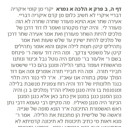
דף ה, ב פרק א הלכה א גמרא
יקרי מן קומי איקריה
דבריי איקרי לא חשיב כלום מן קדם איקריה דבריי.
אעירה שחר אנא הוינא מעורר שחרה שחרה לא הוה
מעורר לי. והיה יצרו מקטרגו ואומר לו דוד דרכן של
מלכים להיות השחר מעוררן ואת אמר אעירה שחר דרכן
של מלכים להיות ישינין עד שלש שעות ואת אמר
(תהילים קיט) חצות לילה אקום והוא אומר (תהילים
קיט) על משפטי צדקך. ומה היה דוד עושה ר’ פינחס
בשם ר’ אלעזר בר’ מנחם היה נוטל נבל וכינור ונותנו
מראשותיו ועומד בחצי הלילה ומנגן בהם כדי שישמעו
חבירי תורה. ומה היו חבירי תורה אומרים ומה אם דוד
המלך עוסק בתורה אנו עאכ”ו. א”ר לוי כנור היה תלוי
כנגד חלונותיו של דוד והיה רוח צפונית מנשבת בלילה
ומנפנפת בו והיה מנגן מאליו הה”ד (מלכים ב ג) והיה
כנגן המנגן כנגן במנגן אין כתב כאן אלא כנגן המנגן
הכינור היה מנגן מאיליו. מה מקיים רבי טעמא דרבי נתן
ראש האשמורת התיכונה א”ר הונא סופה של שנייה
וראשה של שלישית הן מתכנות את הלילה. אמר ר’
מנא ויאות מי כתיב תיכונות לא תיכונה קדמיתא לא