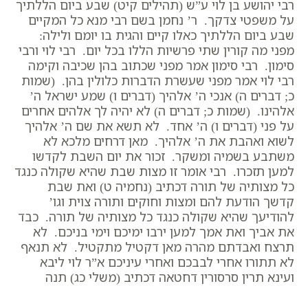
רבי יהושע בן לוי ע”ש (תהילים קיט) שבע ביום הללתיך
על משפטי צדקך. ר’ נחמן בשם רבי מנא כל המקיים
שבע ביום הללתיך כאלו קיים והגית בו יומם ולילה:
מפני מה קורין שתי פרשיות הללו בכל יום. רבי לוי ורבי
סימון. רבי סימון אמר מפני שכתוב בהן שכיבה וקימה
רבי לוי אמר מפני שעשרת הדברות כלולין בהן. (שמות
כ; דברים ה) אנכי ה’ אלהיך (דברים ו) שמע ישראל ה’
אלהינו. (שמות כ; דברים ה) לא יהיה לך אלהים אחרים
על פני (דברים ו) ה’ אחד. לא תשא את שם ה’ אלהיך
לשוא ואהבת את ה’ אלהיך. מאן דרחים מלכא לא
משתבע בשמיה ומשקר. זכור את יום השבת לקדשו
למען תזכרו. רבי אומר זו מצות שבת שהיא שקולה כנגד
כל מצותיה של תורה דכתיב (נחמיה ט) ואת שבת
קדשך הודעת להם ומצות וחוקים ותורה צוית וגו’
להודיעך שהיא שקולה כנגד כל מצותיה של תורה. כבד
את אביך ואת אמך למען ירבו ימיכם וימי בניכם. לא
תרצח ואבדתם מהרה מאן דקטיל מתקטיל. לא תנאף
לא תתורו אחרי לבבכם ואחרי עיניכם א”ר לוי ליבא
ועינא תרין סרסורין דחטאה דכתיב (משלי כג) תנה