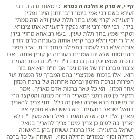
דף י, א פרק א הלכה ה גמרא
כי מאחרים היו. רבי
זעירא בשם רבי אמי ביומי דרבי יוחנן הוינן נפקין
לתעניתא וקרוי שמע בתר תלת שעין ולא הוה ממתי
בידן. רבי יוסי ורבי אחא נפקין לתעניתא אתו ציבורא
ומקרי שמע בתר תלת שעין. בעא רב אחא מחויי בידן.
א”ל ר’ יוסי והלא כבר קראו אותה בעונתה כלום קורין
אותה אלא כדי לעמוד בתפילה מתוך ד”ת. א”ל מפני
ההדיוטות שלא יהו אומרים בעונתה הן קורין אותה. אלו
ברכות שמאריכין בהן ברכות ר”ה ויה”כ וברכות תענית
ציבור מברכותיו של אדם ניכר אם ת”ח הוא אם בור
הוא. אלו ברכות שמקצרין בהם המברך על המצות ועל
הפירות וברכת הזימון וברכה אחרונה של ברכת המזון
אחר המזון. הא כל שאר ברכות אדם מאריך. אמר
חזקיה מן מה דתני המאריך הרי זה מגונה והמקצר הרי
זה משובח הדא אמרה שאין זה כלל. תני צריך להאריך
בגואל ישראל בתענית. הא בשש שהוא מוסיף אינו
מאריך א”ר יוסה שלא תאמר הואיל והוא מעין י”ח לא
יאריך בה לפום כן צריך מימר צריך להאריך בגואל
ישראל בתענית: אלו ברכות ששוחין בהן בראשונה
תחילה וסוף ובמודים תחילה וסוף. השוחה על כל ברכה