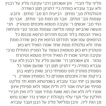
פליגי עלי חברי. והן אשכחנן דרבי עקיבה פליג על רבנין
ולא עבד עובדא כוותיה כיי דתנינן תמן השדרה
והגולגולת מב’ מתים. רביעית דם מב’ מתים. ורובע
עצמות מב’ מתים. אבר מן המת מב’ מתים. אבר מן
החי מב’ אנשים ר’ עקיבה מטמא וחכמים מטהרין. תני
מעשה שהביאו קופה מליאה עצמות מכפר טבי והניחוה
באויר הכנסת בלוד ונכנס תודרוס הרופא ונכנסו כל
הרופאים עמו אמר תודרוס הרופא אין כאן שדרה ממת
אחד ולא גולגולת ממת אחד אמרו הואיל ויש כאן
מטהרין ויש כאן מטמאין נעמוד על המניין התחילו מרבי
עקיבה וטיהר אמרו לו הואיל והיית מטמא וטיהרת
טהור. והן אשכחנן דר’ שמעון פליג על רבנין ולא עבד
עובדא כוותיה כיי דתנינן תמן רבי שמעון אומר כל
הספחין מותרין חוץ מספיחי כרוב שאין כיוצא בהן
בירקות שדה וחכמים אומרים כל הספחין אסורין. ר’
שמעון בן יוחי עבד עובדא בשמיטתא חמא חד מלקט
ספיחי שביעית אמר ליה ולית אסור ולאו ספיחין אינון
אמרו ליה ולא את הוא שאת מתיר אמר ליה ואין חבירי
חולקין עלי וקרי עלוי (קוהלת י) ופורץ גדר ישכנו נחש
וכן הות ליה. ורבן גמליאל פליג על רבנן ועבד עובדא