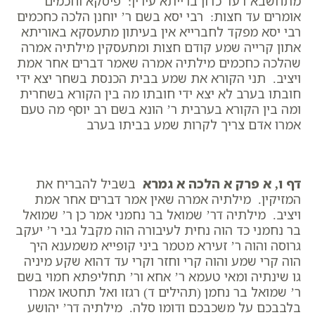
מתחשבא דעד כדון ברייתא עירין: פיסקא וחכמים
אומרים עד חצות: רבי יסא בשם ר’ יוחנן הלכה כחכמים
רבי יסא מפקד לחברייא אין בעיתון מתעסקא באוריתא
אתון קרייה שמע קודם חצות ומתעסקין מילתיה אמרה
שהלכה כחכמים מילתיה אמרה שאמר דברים אחר אמת
ויציב. תני הקורא את שמע בבית הכנסת בשחר יצא ידי
חובתו בערב לא יצא ידי חובתו מה בין הקורא בשחרית
ומה בין הקורא בערבית ר’ הונא בשם רב יוסף מה טעם
אמרו אדם צריך לקרות שמע בביתו בערב
דף ו, א פרק א הלכה א גמרא
בשביל להבריח את
המזיקין. מילתיה אמרה שאין אמר דברים אחר אמת
ויציב. מילתיה דר’ שמואל בר נחמני אמר כן ר’ שמואל
בר נחמני כד הוה נחית לעיבורה הוה מקבל גבי ר’ יעקב
גרוסה והוה ר’ זעירא מטמר ביני קופייא משמענא היך
הוה קרי שמע והוה קרי וחזר וקרי עד דהוא שקע מיניה
גו שינתיה ומאי טעמא ר’ אחא ור’ תחליפתא חמוי בשם
ר’ שמואל בר נחמן (תהילים ד) רגזו ואל תחטאו אמרו
בלבבכם על משכבכם ודומו סלה. מילתיה דר’ יהושע