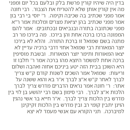
בדין היה שיהיו קורין פרשת בלק ובלעם בכל יום ומפני
מה אין קורין אותן שלא להטריח את הצבור. רבי חונה
אמר מפני שכתיב בה שכיבה וקימה. ר’ יוסי בי רבי בון
אמר מפני שכתיב בהן יציאת מצרים ומלכות אמר ר”א
מפני שכתובה בתורה ובנביאים ובכתובים: אמר להם
הממונה ברכו ברכה אחת והן בירכו. מה בירכו מר רב
מתנה בשם שמואל זו ברכת התורה. והלא לא בירכו
יוצר המאורות רבי שמואל אחוי דרבי ברכיה עדיין לא
יצאו המאורות ותימר יוצר המאורות. ובשבת מוסיפין
ברכה אחת למשמר היוצא מהו ברכה אמר ר’ חלבו זו
היא השוכן בבית הזה יטע ביניכם אחוה ואהבה ושלום
וריעות: שמואל אמר השכים לשנות קודם ק”ש צריך
לברך לאחר ק”ש א”צ לברך א”ר בא והוא ששנה על
אתר: ר’ חונה אמר נראים הדברים מדרש צריך לברך
הלכות א”צ לברך. רבי סימון בשם רבי יהושע בן לוי בין
מדרש בין הלכות צריך לברך. א”ר חייא בר אשי נהגין
הוינן יתבין קומי רב ובין מדרש בין הלכות זקיקינן
למיברכה. תני הקורא עם אנשי מעמד לא יצא