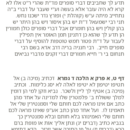
תדע לך שחביבים דברי סופרים מד”ת שהרי ר”ט אלו לא
קרא לא היה עובר אלא בעשה וע”י שעבר על דברי ב”ה
נתחייב מיתה ע”ש (קוהלת י) ופורץ גדר ישכנו נחש.
תני רבי ישמעאל ד”ת יש בהן איסור ויש בהן היתר יש
בהן קולין ויש בהן חומרים אבל דברי סופרים כולן חמורין
הן תדע לך שהוא כן דתנינן תמן האומר אין תפילין
לעבור על ד”ת פטור חמש טוטפות להוסיף על דברי
סופרים חייב. רבי חנניה בריה דרב אדא בשם רבי
תנחום בי ר’ חייא חמורים דברי זקנים מדברי נביאים
דף ט, א פרק א הלכה ד גמרא
דכתיב (מיכה ב) אל
תטיפו יטיפון לא יטיפו לאלה לא יסג כלימות. וכתיב
(מיכה ב) אטיף לך ליין ולשכר. נביא וזקן למי הן דומין
למלך ששולח ב’ פלמטרין שלו למדינה על אחד מהן
כתב אם אינו מראה לכם חותם שלי וסמנטירין שלי אל
תאמינו לו. ועל אחד מהן כתב אע”פ שאינו מראה לכם
חותם שלי האמינוהו בלא חותם ובלא סמנטירין כך
בנביא כתיב (דברים יג) ונתן אליך אות או מופת ברם
הכא (דברים יז) על פי התורה אשר יורוך. הדא דתימא