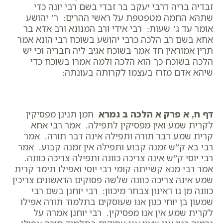
זבדיה בריה דרבי יעקב בר זבדי בשם רבי יונה כדי
שתהא החמה מטפטפת על ראשי ההרים: ר’ יהושע
אומר עד ג’ שעות: רבי אידי ורב המנונא ורב אדא בר
אחא בשם רב הלכה כרבי יהושע בשוכח רבי הונא אמר
תרין אמוראין חד אמר בשוכח אגיב ליה חבריה וכי יש
הלכה בשוכח כך הוא הלכה ולמה אמרו בשוכח כדי
שיהא אדם מזרז בעצמו לקרותה בעונתה:
דף ח, א פרק א הלכה ב גמרא
תמן תנינן מפסיקין
לקרית שמע ואין מפסיקין לתפילה. אמר רבי אחא
קרית שמע דבר תורה ותפילה אינה דבר תורה. אמר
רבי בא ק”ש זמנה קבוע ותפילה אין זמנה קבוע. אמר
רבי יוסי ק”ש אינה צריכה כוונה ותפילה צריכה כוונה.
אמר רבי מנא קשייתה קומי רבי יוסי ואפילו תימר קרית
שמע אינה צריכה כוונה שלשה פסוקים הראשונים צריכין
כוונה מן גו דאינון צבחר מיכוון: רבי יוחנן בשם רבי
שמעון בן יוחי כגון אנו שעוסקים בתלמוד תורה אפילו
לקרית שמע אין אנו מפסיקין. רבי יוחנן אמרה על