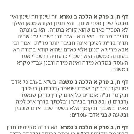
דף ח, ב פרק א הלכה ב גמרא
זה שינון וזה שינון ואין
מבטל שינון מפני שינון. והא תנינן הקורא מכאן ואילך
לא הפסיד כאדם שהוא קורא בתורה. הא בעונתה
חביבה מד”ת. היא היא. א”ר יודן רשב”י ע”י שהיה
תדיר בד”ת לפיכך אינה חביבה יותר מד”ת. אמר רבי
אבא מרי לא תנינן אלא כאדם שהוא קורא בתורה הא
בעונתה כמשנה היא רשב”י כדעתיה דרשב”י אמר
העוסק במקרא מידה ואינה מידה ורבנן עבדי מקרא
כמשנה:
דף ח, ב פרק א הלכה ג משנה
בש”א בערב כל אדם
יטו ויקרו ובבוקר יעמדו שנאמר (דברים ו) בשכבך
ובקומך וב”ה אומרים כל אדם קורין כדרכן שנאמר
(דברים ו) [בשבתך בביתך] ובלכתך בדרך א”כ למה
נאמר בשכבך ובקומך אלא בשעה שבני אדם שוכבין
ובשעה שבני אדם עומדים:
דף ח, ב פרק א הלכה ג גמרא
הא דב”ה מקיימים תרין
קריין מה מקיימין דב”ש בשבתך בביתך ובלכתך בדרך.