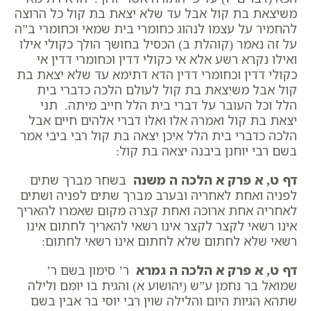
משיצאת בת קול אבל עד שלא יצאת בת קול כל הרוצה
להחמיר על עצמו לנהוג כחומרי בית שמאי וכחומרי ב”ה
על זה נאמר (קוהלת ב) הכסיל בחושך הולך כקולי אילו
ואילו נקרא רשע אלא אי כקולי דדין וכחומרי דדין אי
כקולי דדין וכחומרי דדין הדא דתימא עד שלא יצאת בת
קול אבל משיצאת בת קול לעולם הלכה כדברי בית
הלל וכל העובר על דברי בית הלל חייב מיתה. תני
יצאת בת קול ואמרה אלו ואלו דברי אלהים חיים אבל
הלכה כדברי בית הלל איכן יצאה בת קול רבי ביבי אמר
בשם רבי יוחנן ביבנה יצאה בת קול:
דף ט, א פרק א הלכה ה משנה
בשחר מברך שתים
לפניה ואחת לאחריה ובערב מברך שתים לפניה ושתים
לאחריה אחת ארוכה ואחת קצרה מקום שאמרו להאריך
אינו רשאי לקצר לקצר אינו רשאי להאריך לחתום אינו
רשאי שלא לחתום שלא לחתום אינו רשאי לחתום:
דף ט, א פרק א הלכה ה גמרא
ר’ סימון בשם ר’
שמואל בר נחמן ע”ש (יהושוע א) והגית בו יומם ולילה
שתהא הגיות היום והלילה שוין רבי יוסי בר אבין בשם