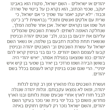
יהודים או ישראלים – השם ישראל, מקורו הוא באבינו
יעקב, שכפי הכתוב, הוא נקרא כן על ביטוי של שררה
וכבוד: “לא יעקב יאמר עוד שמיך כי אם ישראל, כי
שרית עם אלקים ואנשים ותוכל” (בראשית ל”ב כ”ט)
ועל שמו אנו נקראים ישראל. אכן אחר שלמה המלך,
שנחלקה האומה לשתים: לעשרת השבטים שהמליכו
עליהם את ירבעם בן נבט, ולב’ שבטים יהודה ובנימין
שנשארו תחת מלוכת רחבעם בן שלמה; אז נשאר השם
ישראל על עשרת השבטים וב’ השבטים יהודה ובנימין
קבעו לעצמם השם יהודים. כי גם בני בנימין קראו להם
יהודים: כמו שמצאנו במגילת אסתר, “איש יהודי היה
בשושן הבירה ושמו מרדכי בן יאיר בן שמעי בן קיש איש
ימיני”. הרי שגם שבט בנימין קראו לעצמם בכלל בשם
יהודים.
ועשרת השבטים נגלו מהארץ זמן רב קודם לגלות
יהודה, ומאז לא נמצאו עקבותם. וגלות יהודה שנגלה
לבבל חזרו לארץ אחרי שבעים שנות גלותם ובנו הארץ
מחדש; משום כך בכל ימי בית שני נזכר בעיקר השם
יהודים, והשם ישראל נזכר רק לעתים רחוקים באיזה