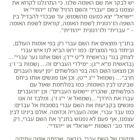
יש לבקר את שם האומה שלנו. כי התרגלנו לקרוא את
עצמנו בשם “עברי” והשם הרגיל שלנו “יהודי” או
“ישראל” יצא כמעט מהשמוש; עד שבכדי להבדיל בין
השפה הז’רגונית לשפת האומה, קוראים לשפת האומה
– ” עברית” ולז’רגונית “יהודית”.
בתנ”ך מוצאים את השם עברי רק בפי אומות העולם,
וביחוד בפי המצרים: כמו “ראו הביא לנו איש עברי
לצחק בנו” (בראשית ל”ט י”ד); ושם אתנו נער עברי”…
(בראשית מ”א י”ג): “מילדי העברים זה… (שמות ב’ ו’):
וכן מצאנו השם הזה בפי הפלשתים “פן יעשו העברים
חרב”… (שמואל י”ג י”ט). וכן אנו פוגשים אותו ביחס
שבינינו לבין האומות: כמו במלחמת שאול עם
הפלשתים, שהכריז “ישמעו העברים”: וכן “והעברים
עברו את הירדן”…(שמואל א’ י”ג ז’). ומלבד זה אנו
פוגשים בקביעות את השם עברי בסמכות אל עבדים:
כמו עבד עברי, אמה העבריה וכדומה. אולם בינינו לבין
עצמנו, אף פעם לא נפגוש בתנ”ך את השם עברי, רק
אחד מב’ השמות “ישראל” או “יהודי”.
ומקורו של השם עברי, כנראה, שהיתה אומה עתיקה