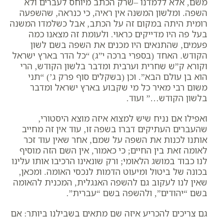
משם, אלא ללמדנו –שרק הכתב מיוחס לעברים ולא
השפה. ומלשון המשנה אין ראיה, כי כנראה, שהשפעה
רומית היתה במקום זה על הכתב, אבל כשלמדו המשנה
בעל פה היו מדייקים כראוי. ולעומת זה מצאנו כמה
פעמים, שהתנאים היו מכנים את השפה בשם לשון
הקודש. האחד (בספרי ברכה י”ג) “כל הדר בארץ ישראל
וקורא ק”ש שחרית וערבית ומדבר בלשון הקודש, הרי
הוא בן עולם הבא”. וכן (בשקלים סוף פרק ג’) “תני
משום רבי מאיר כל מי שקבוע בארץ ישראל ומדבר
בלשון הקודש…” ועוד.
ואפילו אם נניח שיש למצוא איזה מוצא היסטורי,
שהעברים העתיקים דברו בשפה זו, עוד אין זה מחייב
אותנו לכנות את השפה על שמם, אחר שאין עוד זכר
לאומה זאת בין החיים; כי כאמור, אין השם הזה מוסיף
לנו כבוד במושג הלאומי; ורק שונאינו הרכיבו אותו עלינו
בכונה של ביטול ומיעוט הדמות לנכסי האומה. ומכאן,
שאין לנו לעקוב גם להשפה האנגלית, המכנית להאומה
בשם “יהודים”, ולהשפה בשם “עברית”.
גם צריכים להכריע איזה שם מתאים בשבילנו ביותר: אם