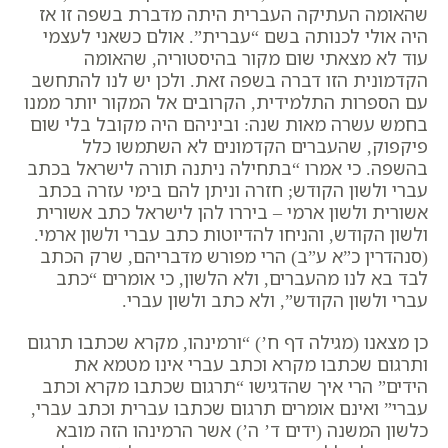
שהאומה העתיקה העברית היתה מדברת בשפה זו אז
היה אולי לכנותה בשם “עברית”. אולם כשאני לעצמי
עוד לא מצאתי שום מקור בהיסטוריה, שהאומה
הקדמונית הזו דברה בשפה זאת. ולכן יש לנו להתחשב
עם הספרות התלמידית, הקרובים אל המקור יותר ממנו
בחמש עשרה מאות שנה: וביניהם היה מקובל בלי שום
פיקפוק, שהעברים הקדמונים לא השתמשו כלל
בהשפה. כי אמרו “בתחילה ניתנה תורה לישראל בכתב
עברי ולשון הקודש; חזרה וניתן להם בימי עזרה בכתב
אשורית ולשון ארמי – ביררו להן לישראל כתב אשורית
ולשון הקודש, והניחו להדיוטות כתב עברי ולשון ארמי.
(סנהדרין כ”א ע”ב) הרי מפורש מדבריהם, שרק הכתב
לבד בא לנו מהעברים, ולא הלשון, כי אומרים “כתב
עברי ולשון הקודש”, ולא כתב ולשון עברי.
כן מצאנו (מגילה דף ח’) “ורמינהו, מקרא שכתבו תרגום
ותרגום שכתבו מקרא וכתב עברי אינו מטמא את
הידים” הרי איך שהדגישו “תרגום שכתבו מקרא וכתב
עברי” ואינם אומרים תרגום שכתבו עברית וכתב עברי,
כלשון המשנה (ידים ד’ ה’) אשר הרמינהו הזה מובא