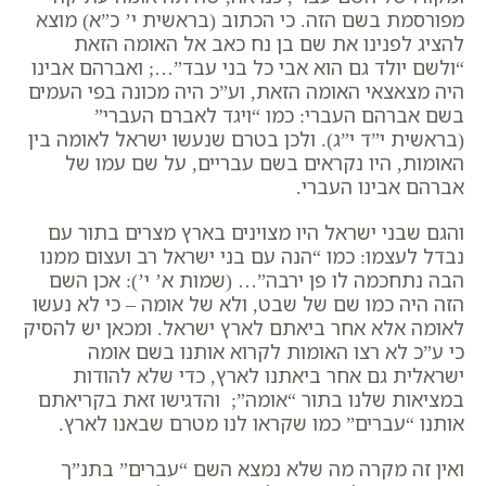
מפורסמת בשם הזה. כי הכתוב (בראשית י’ כ”א) מוצא
להציג לפנינו את שם בן נח כאב אל האומה הזאת
“ולשם יולד גם הוא אבי כל בני עבד”…; ואברהם אבינו
היה מצאצאי האומה הזאת, וע”כ היה מכונה בפי העמים
בשם אברהם העברי: כמו “ויגד לאברם העברי”
(בראשית י”ד י”ג). ולכן בטרם שנעשו ישראל לאומה בין
האומות, היו נקראים בשם עבריים, על שם עמו של
אברהם אבינו העברי.
והגם שבני ישראל היו מצוינים בארץ מצרים בתור עם
נבדל לעצמו: כמו “הנה עם בני ישראל רב ועצום ממנו
הבה נתחכמה לו פן ירבה”… (שמות א’ י’): אכן השם
הזה היה כמו שם של שבט, ולא של אומה – כי לא נעשו
לאומה אלא אחר ביאתם לארץ ישראל. ומכאן יש להסיק
כי ע”כ לא רצו האומות לקרוא אותנו בשם אומה
ישראלית גם אחר ביאתנו לארץ, כדי שלא להודות
במציאות שלנו בתור “אומה”; והדגישו זאת בקריאתם
אותנו “עברים” כמו שקראו לנו מטרם שבאנו לארץ.
ואין זה מקרה מה שלא נמצא השם “עברים” בתנ”ך