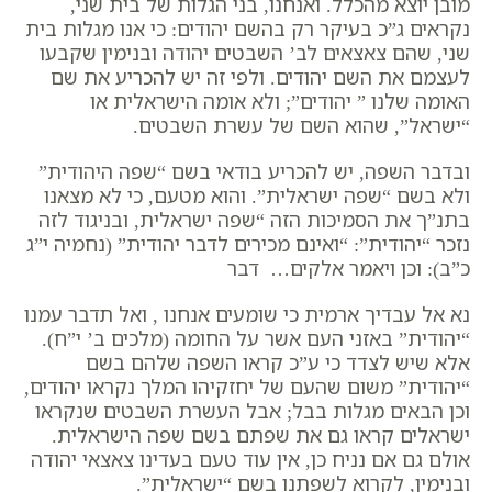
מובן יוצא מהכלל. ואנחנו, בני הגלות של בית שני,
נקראים ג”כ בעיקר רק בהשם יהודים: כי אנו מגלות בית
שני, שהם צאצאים לב’ השבטים יהודה ובנימין שקבעו
לעצמם את השם יהודים. ולפי זה יש להכריע את שם
האומה שלנו ” יהודים”; ולא אומה הישראלית או
“ישראל”, שהוא השם של עשרת השבטים.
ובדבר השפה, יש להכריע בודאי בשם “שפה היהודית”
ולא בשם “שפה ישראלית”. והוא מטעם, כי לא מצאנו
בתנ”ך את הסמיכות הזה “שפה ישראלית, ובניגוד לזה
נזכר “יהודית”: “ואינם מכירים לדבר יהודית” (נחמיה י”ג
כ”ב): וכן ויאמר אלקים… דבר
נא אל עבדיך ארמית כי שומעים אנחנו , ואל תדבר עמנו
“יהודית” באזני העם אשר על החומה (מלכים ב’ י”ח).
אלא שיש לצדד כי ע”כ קראו השפה שלהם בשם
“יהודית” משום שהעם של יחזקיהו המלך נקראו יהודים,
וכן הבאים מגלות בבל; אבל העשרת השבטים שנקראו
ישראלים קראו גם את שפתם בשם שפה הישראלית.
אולם גם אם נניח כן, אין עוד טעם בעדינו צאצאי יהודה
ובנימין, לקרוא לשפתנו בשם “ישראלית”.