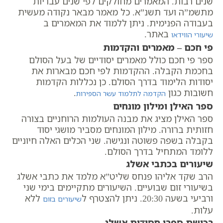
שנים רבות. המאמרים מחולקים לפי שנים עבריות
מתשמ”ה ועד תשנ”א. כל מאמר מבאר נקודה מעשית
בעבודה הפנימית. ניתן ללמוד את המאמרים ב
באתר.
שיעורי הווידאו
פי חכם – מאמרים והקדמות
ספר פי חכם כולל מאמרים יסודיים של בעל הסולם
בחכמת הקבלה. ההקדמות לפי חכם מבארות את
יסודות הלימוד בדרך הסולם. כן נכללות הקדמות
חשובות כגון
.
הקדמה לתלמוד עשר הספירות
ספר האילן ומילון מונחים
ספר האילן מציג את מבנה העולמות הרוחניים בצורה
חזותית ברורה. מילון המונחים מסביר מושגי יסוד
בקבלה בשפה פשוטה ונגישה. שני הכלים האלה חיוניים
ללומד המתחיל בדרך הסולם.
שיעורים בכתבי אשלג
הרב שקד אליהו פנחס שליט”א מלמד את כתבי אשלג
בשיעורי זום שבועיים. השיעורים מתקיימים בימי שני
ורביעי בשעה 20:30. ניתן להצטרף ל
ללא
שיעורים בזום
עלות.
רכישת ספרי חסידות אשלג