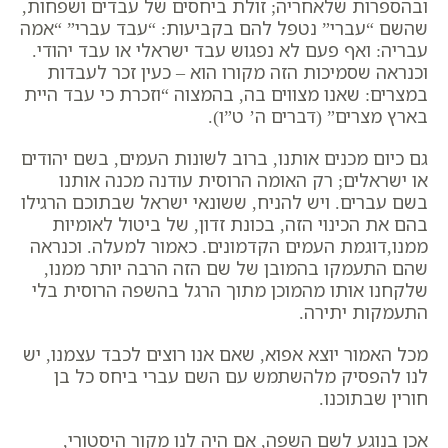
ובהספרות שלאחריה; זולת ביחסים של עבדים ושפחות,
שהשם “עברי” נטפל להם בקביעות: “עבד עברי” “אמה
עבריה: ואף פעם לא נפגוש עבד ישראלי או עבד יהודי.
וכנראה שסמיכות הזה מקורו הוא – כעין זכר לעבדות
במצרים: שאנו מצווים בה, בהמצוה “וזכרת כי עבד היית
בארץ מצרים” (דברים ה’ ט”ו).
גם כיום מכנים אותנו, ברוב לשונות העמים, בשם יהודים
או ישראלים; רק האומה הרוסית עודנה מכנה אותנו
בשם עברים. ויש להניח, ששונאי ישראל שבתוכם הרגילו
בהם את הכינוי הזה, בכונת זדון, של ביטול לאומיות
ממנו,דוגמת העמים הקדמונים. כאמור למעלה. וכנראה
שהם התעמקו בהמובן של שם הזה הרבה יותר ממנו,
שלקחנו אותו מהמוכן מתוך הרגל בהשפה הרוסית בלי
התעמקות יתירה.
מכל האמור יוצא אפוא, שאם אנו רוצים לכבד עצמנו, יש
לנו להפסיק מלהשתמש עם השם עברי ביחס כל בן
חורין שבתוכנו.
אכן בנוגע לשם השפה, אם היה לנו מקור היסטורי,