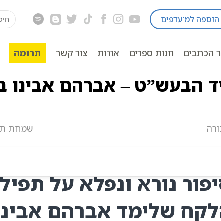
earch
הוספה למועדפים
על שם טוב
רבי פנחס מקוריץ תלמיד הבעש”ט – אברה
for:
ר הכתבים
חנות ספרים
אודות
צור קשר
תרומה
ית לכל ספרי החסידות | ספרי אשלג | כתבי חב”ד | אוצר ברס
ד הבעש”ט – אברהם אבינו 
ורה
שמחת תור
פור נורא ונפלא על תפיל
לקח שלימד אברהם אבינו