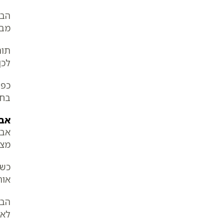
הבע
מבל
תו
לכן
כפי
בחס
אבר
אבר
מצו
כשע
אור
הבע
לאה