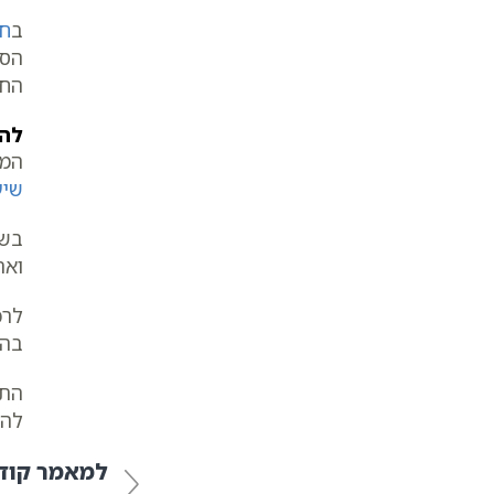
ב
חס
הסו
החס
להע
המב
שיע
בשי
ואה
לר
בהת
התו
להפ
למאמר קוד