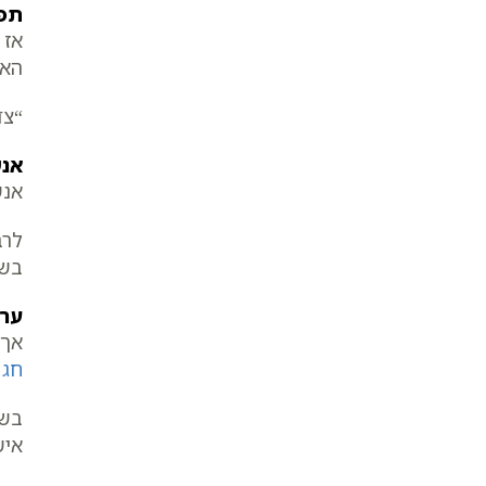
תפי
אז 
האח
“צד
אנש
אנש
לרב
בשל
ערב
אך 
חג 
בשנ
איש