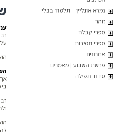
ש
גמרא אונליין – תלמוד בבלי
זוהר
ענק
ספרי קבלה
רבי
על 
ספרי חסידות
אחרונים
הוא
פרשת השבוע | מאמרים
הש
סידור תפילה
אך 
ביק
רבי
ולה
הוא
להם