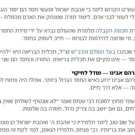
ש”ט הקדוש לימד כי אהבת ישראל ומעשי חסד הם יסוד העב
י לעזור לבני אדם. לימוד תורה שמנתק את האדם מהזולת —
רת
חכמת הקבלה
מלמדת שהעולם נברא על ידי מידת החסד. 
, מי שרוצה להידמות לבוראו — חייב לעסוק בחסד.
 שכתבו
בעל הסולם
ו
הרב”ש
זצ”ל, תכלית הבריאה היא “להיט
ד — אינו מקיים את תכלית בריאתו. התורה והחסד הם שני 
הם אבינו — מודל לחיקוי
הם אבינו ידוע כאיש החסד הגדול ביותר. אוהלו היה פתוח ל
ה — אלא דרך חיים.
מד מחוץ לסוכת רבי פנחס ואמר “לא אצטרף לשולחן שאין בו
חים, גם אם יושב בה צדיק גדול, חסרה בה שלמות.
ל שם טוב לימד תלמידיו כי אהבת ה’ ואהבת ישראל הן מצו
וב את בריותיו. רבי פנחס, תלמידו הנאמן, למד לקח זה ממ