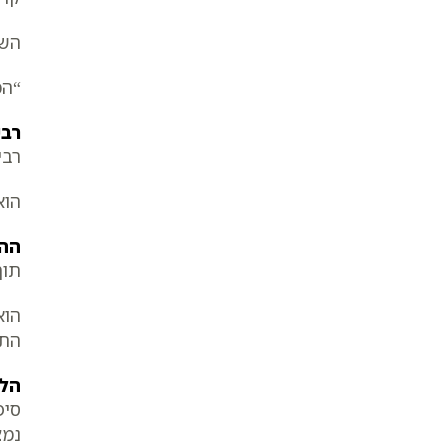
השי
“הכ
רבי
רבי
הוא
ההמ
תוך
הוא
התמ
הלק
סיפ
נמצ