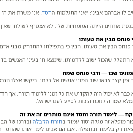
ב לו אברהם אבינו: “אני התגלמות ה
חסד
. אני משרת את ה’ 
נסת אורחים הייתה המומחיות שלי. לא אצטרף לשולחן שאין ב
 פנחס מבין את טעותו
 פנחס הבין את טעותו. הבין כי בתפילתו להתרחק מבני אד
 התפלל שהכול ישוב לקדמותו. שימצא חן בעיני האנשים בדי
ונים שבו — ורבי פנחס שמח
 זמן קצר צבאו שוב המוני אנשים אל דלתו. ביקשו אצלו הדרכ
 כבר לא יכול היה להקדיש את כל זמנו ללימוד תורה. אך הוד
לא שמחה לנוכח הזכות לסייע לעם ישראל.
ח — לימוד תורה וחסד אינם סותרים זה את זה
ור מופלא זה מגלה יסוד עמוק ב
תורת הקבלה
ובדרכו של הבע
את רק בלימוד ובתפילה. אברהם אבינו לימד אותו שהחסד ה