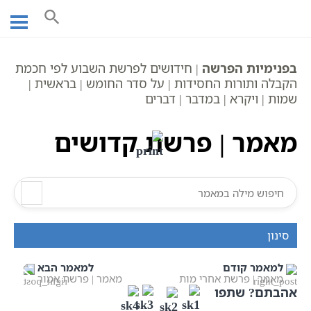
Ski
עמוד ראשי
אוצר הכתבים
חומש ויקרא | מאמרים
t
פרשת שבוע
קדושים
מאמר | פרשת קדושים
conten
בפנימיות הפרשה
| חידושים לפרשת השבוע לפי חכמת
הקבלה ותורות החסידות | על סדר החומש | בראשית |
שמות | ויקרא | במדבר | דברים
מאמר | פרשת קדושים
סינון
למאמר קודם
למאמר הבא
מאמר | פרשת אחרי מות
מאמר | פרשת אמור
אהבתם? שתפו