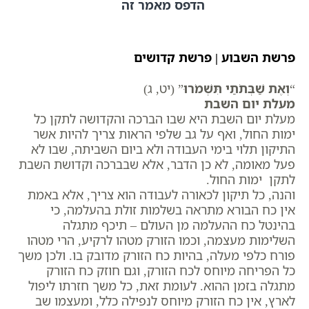
הדפס מאמר זה
פרשת השבוע | פרשת קדושים
“
וְאֶת שַׁבְּתֹתַי תִּשְׁמֹרוּ
” (יט, ג)
מעלת יום השבת
מעלת יום השבת היא שבו הברכה והקדושה לתקן כל
ימות החול, ואף על גב שלפי הראות צריך להיות אשר
התיקון תלוי בימי העבודה ולא ביום השביתה, שבו לא
פעל מאומה, לא כן הדבר, אלא שבברכה וקדושת השבת
לתקן ימות החול.
והנה, כל תיקון לכאורה לעבודה הוא צריך, אלא באמת
אין כח הבורא מתראה בשלמות זולת בהעלמה, כי
בהינטל כח ההעלמה מן העולם – תיכף מתגלה
השלימות מעצמה, וכמו הזורק מטהו לרקיע, הרי מטהו
פורח כלפי מעלה, בהיות כח הזורק מדובק בו. ולכן משך
כל הפריחה מיוחס לכח הזורק, וגם חוזק כח הזורק
מתגלה בזמן ההוא. לעומת זאת, כל משך חזרתו ליפול
לארץ, אין כח הזורק מיוחס לנפילה כלל, ומעצמו שב