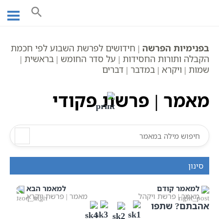
Ski
עמוד ראשי
אוצר הכתבים
חומש שמות | מאמרים
t
פקודי
פרשת שבוע
מאמר | פרשת פקודי
conten
בפנימיות הפרשה
| חידושים לפרשת השבוע לפי חכמת
הקבלה ותורות החסידות | על סדר החומש | בראשית |
שמות | ויקרא | במדבר | דברים
מאמר | פרשת פקודי
סינון
למאמר קודם
למאמר הבא
מאמר | פרשת ויקהל
מאמר | פרשת ויקרא
אהבתם? שתפו