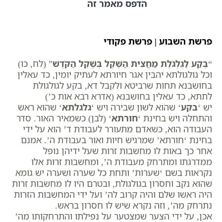
הדפס מאמר זה
פרשת השבוע | פרשת פקודי
“
בֶּקַע לַגֻּלְגֹּלֶת מַחֲצִית הַשֶּׁקֶל בְּשֶׁקֶל הַקֹּדֶשׁ
” (לח, כו)
וכל גולגולתא יהבין אגר חיורתא לעתיק יומין, כד עאלין
בחושבנא תחות שרביטא ולקבל דא, בקע לגולגולת
לתתא, כד עאלין בחושבנא (אדרא רבא אות כ’)
יש ‘
בקע
‘ שהוא לשון שבירה ויש ‘
גלגלתא
‘ שהוא ראש
והתחלה ויש בחינת ‘
חורתא
‘ (לבן) כשמאיר האור. סדר
העבודה הוא, כשאדם מתעורר לעבודת ד’ הוא על ידי
בחינת ‘חורתא’ שמרגיש חיות ואור בעבודת ה’. אמנם
אחר כך באות לו מחשבות זרות שעל ידיהן נופל
ממדרגתו ומתרחק מעבודת ה’, ומחשבות זרות אלו
נקראות בשם ‘שערות’ ותחת כל שערה ושערה יש גומא
שהוא נקב וחסרון בגולגולת, ובטרם היו לו מחשבות זרות
היה ראשו שלם והיה קרוב לה’ ועל ידי המחשבות הזרות
נתרחק מה’, וזה נקרא שיש לו חסרון בראש.
אכן, על ידי הצער שמצטער על נפילתו והתרחקותו מה’