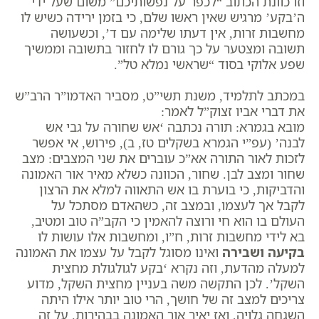
וזו כוונת הכתוב “לכפר על נפשותיכם” משום שעל ידי
ה’בקע’ מרגיש שאין ראשו שלם, כי בזמן ירידה כשיש לו
מחשבות זרות, אין דעתו שלימה עם ד’, וכשעושה
תשובה ומצטער על כך גורם לו לחזור בתשובה וממשיך
שפע אלוקי בסוד “שראשי נמלא טל”.
במכתב לתלמיד, משנת תשי”ט, מסביר האדמו”ר הרב”ש
את דברי אביו זצוק”ל לאמר:
מובא בגמרא: תורה נכתבה ‘אש שחורה על גבי אש
לבנה’ (עפ”י הגמרא בשקלים טז, ב), פירוש, אי אפשר
לזכות לאור התורה אא”כ עוברים את שני המצבים: מצב
שחור ומצב לבן. שחור, הכוונה כשלא מאיר אור האמונה
והדביקות, כי בוערת בו אש התאווה למלא את הרצון
לקבל אך לעצמו, ובמצב זה, כשהאדם מסתכל על
העולם בו הוא חי ורוצה להאמין כי הקב”ה טוב ומטיב,
בא לידי מחשבות זרות, ח”ו, ומחשבות אלו עושות לו
בקיעה ושבירה
ואינו מסוגל לקבל על עצמו את האמונה
למעלה מהדעת, וזה נקרא ‘בקע לגולגולת מחצית
השקל’. לכן התקשה משה בעניין מחצית השקל, מדוע
צריכים למצב זה של חושך, הרי טוב יותר אילו היתה
השגחה גלויה, ואז יאיר אור האמונה בבהירות. על זה