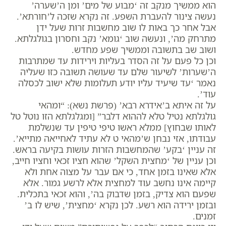
הוא ממשיך מנקב זה ‘מבוע של מים’ ומן ה’שערה’
נעשה צינור להעברת השפע. זה נקרא שזכה ל’חורתא’.
אבל אחר כך באות לו שוב מחשבות זרות שעל ידן
מתרחק מה’, ונעשה שוב ‘גומא’ נקב וחסרון בגולגלתא.
ושוב שב בתשובה וממשיך שפע מחדש.
וכן כל פעם על זה הסדר בעליות וירידות עד שמתרבות
ה’שערות’ לשיעור שלם עד שעושה תשובה כזו שעליה
נאמר ‘עד שיעיד עליו יודע תעלומות שלא ישוב לכסלה
עוד’.
על זה איתא ב’אידרא רבא’ (פרשת נשא): “ומהאי
גולגלתא נטיל טלא לההוא דלבר” [ומגלגלתא הזו נוטל טל
לאותו שבחוץ] ממלא ראשו טיפי טיפין עד שנשלמת
עבודתו, אזי נבחן ש’מהאי ט לא עתיד לאחייאה מתייא’.
זה עניין ‘בקע’ שהמחשבות הזרות עושות בקיעה בראש.
וכן עניין של ‘מחצית השקל’ שהוא חציו זכאי וחציו חייב,
אלא שאינו בזמן אחד, כי אם עבר על מצוה אחת ולא
קיימה אינו נחשב עוד למחצית אלא לרשע גמור. אלא
שפעם הוא צדיק, בזמן שדבוק בה’, והוא זכאי בתכלית.
ובזמן ירידה הוא רשע. לכן נקרא ‘מחצית’, שיש לו ב’
זמנים.