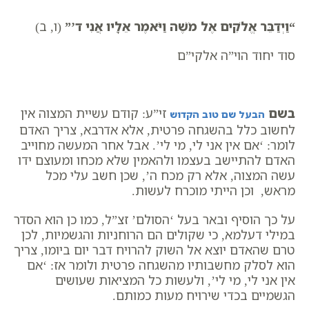
“
וַיְדַבֵּר אֱלֹקִים אֶל מֹשֶׁה וַיֹּאמֶר אֵלָיו אֲנִי ד’
”
(ו, ב)
סוד יחוד הוי”ה אלקי”ם
בשם
זי”ע: קודם עשיית המצוה אין
הבעל שם טוב הקדוש
לחשוב כלל בהשגחה פרטית, אלא אדרבא, צריך האדם
לומר: ‘אם אין אני לי, מי לי’. אבל אחר המעשה מחוייב
האדם להתיישב בעצמו ולהאמין שלא מכחו ומעוצם ידו
עשה המצוה, אלא רק מכח ה’, שכן חשב עלי מכל
מראש, וכן הייתי מוכרח לעשות.
על כך הוסיף ובאר בעל ‘הסולם’ זצ”ל, כמו כן הוא הסדר
במילי דעלמא, כי שקולים הם הרוחניות והגשמיות, לכן
טרם שהאדם יוצא אל השוק להרויח דבר יום ביומו, צריך
הוא לסלק מחשבותיו מהשגחה פרטית ולומר אז: ‘אם
אין אני לי, מי לי’, ולעשות כל המציאות שעושים
הגשמיים בכדי שירויח מעות כמותם.