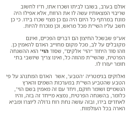
אולם בערב, בשובו לביתו ושכרו אתו, ח”ו לחשוב
שריבוי המצאותיו עשה לו את הרווח, אלא אפילו היה
מונח במרתף כל היום היה גם כן מצוי שכרו בידו. כי כן
חשב עליו השי”ת מכל מראש, וכן מוכרח להיות.
אע”פ שבשכל החיצון הם דברים הפכיים, ואינם
מקובלים על לב, מכל מקום מחוייב האדם להאמין כן.
וזהו סוד היחוד “הוי’ אלקים”, שסוד
הוי’
הוא ההשגחה
הפרטית, שהשי”ת מהווה כל, ואינו צריך שיושבי בתי
חומר יעזרו לו.
ואלוקים בגימטריה ‘הטבע’, אשר האדם המתנהג על פי
הטבע שהטביע השי”ת במערכות השמים והארץ
הגשמיים ושומר חוקם, ויחד עם זה מאמין בשם הוי’,
כלומר, בהשגחה הפרטית, נמצא מייחד זה בזה, והיו
לאחדים בידו, ובזה עושה נחת רוח גדולה ליוצרו ומביא
הארה בכל העולמות.