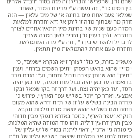
שהם זו”ן, שהפרישן והבדילן זה מזה בסוד “
ויבדל אלהים
בין המים כו’
“, וזה נעשה ע”י מדידת המדה; שאחר
שמלאו פעם אחת מים בחינה א’ של מים עלאין — הנה
זורק מה שבתוך מדה זו ליתן אל ז”א וחוזרת למלאות
המדה פעם שנית של בחינת מיין תתאין אחרים לצורך
הנוקבא. ולכן בענין זו”ן הזכיר לשון המדה שצריך
להבדיל ולהפריש בין זו”ן, וזה ע”י מדה המתמלאת
וחוזרת פעם אחרת להתמלאות מיין תתאין.
משא”כ בזרת, כי כולו לצורך ז”א הנקרא “שמים”, כי
“
מ”י
” שהוא בראש הפסוק “
תיכן השמים בזרת
“. וענין
“
תיכן
” הוא שנותן קצבה וגבול ותחום, וע”י הזרת מדד
בו ואמרה עד כאן יהיה גבול מוח חכמה, ועד כאן יהיה
חסד, ועד כאן יהיה נצח. ועל דרך זה בקו שמאל ובקו
אמצעי. ואחר כך “
וכל בשליש עפר הארץ
“, פירוש כי
מדדה הבינה בשליש עליון של ת”ת דז”א שהוא מקום
החזה ושם בשליש ההוא יוצאת מדת מלכות נוקבא
הנקרא ‘עפר הארץ’, כנזכר באדרא דנפקי מבין חדוהי
מבין תרין דרועין דיליה. וזהו סוד המזוזה שהיא המלכות;
כי
מזוזה
גי’
אדנ”י
, וראוי ליתנה בסוף שליש עליון של
הפתח לרמז אל המלכות שיצאה בשליש עליון של ת”ת