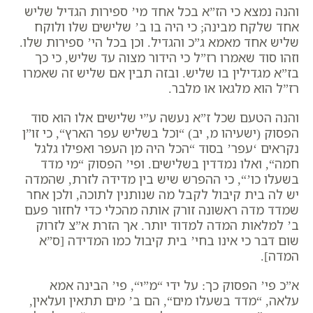
והנה נמצא כי הז”א בכל אחד מי’ ספירות הגדיל שליש
אחד שלקח מבינה; כי היה בו ב’ שלישים שלו ולוקח
שליש אחד מאמא ג”כ והגדיל. וכן בכל הי’ ספירות שלו.
וזהו סוד שאמרו רז”ל כי הידור מצוה עד שליש, כי כך
בז”א מגדילין בו שליש. ובזה תבין אם שליש זה שאמרו
רז”ל הוא מלגאו או מלבר.
והנה הטעם שכל ז”א נעשה ע”י שלישים אלו הוא סוד
הפסוק (ישעיהו מ, יב) “
וכל בשליש עפר הארץ
“, כי זו”ן
נקראים ‘עפר’ בסוד “
הכל היה מן העפר ואפילו גלגל
חמה
“, ואלו נמדדין בשלישים. ופי’ הפסוק “
מי מדד
בשעלו כו’
“, כי ההפרש שיש בין מדידה לזרת, שהמדה
יש לה בית קיבול לקבל מה שנותנין לתוכה, ולכן אחר
שמדד מדה ראשונה זורק אותה מהכלי כדי לחזור פעם
ב’ למלאות המדה למדוד יותר. אך הזרת א”צ לזרוק
שום דבר כי אינו בחי’ בית קיבול כמו המדידה [ס”א
המדה].
א”כ פי’ הפסוק כך: על ידי “
מ”י
“, פי’ הבינה אמא
עלאה, “
מדד בשעלו מים
“, הם ב’ מים תתאין ועלאין,