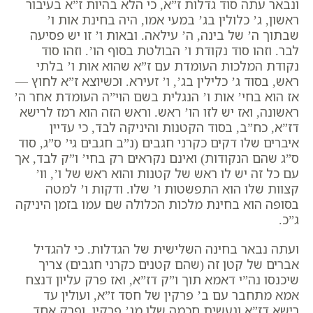
ונבאר עתה סוד גדלות ז”א, כי הלא בהיות ז”א בעיבור
ראשון, ג’ כלולין בג’ במעי אמו, היה בחינת אות ו’
שבתוך ה’ של בינה, ה’ עילאה. ובאות ו’ זו יש פסיעה
לבר. וזהו סוד נקודת ו’ הבולטת בסוף הו’. וזהו סוד
נקודת המלכות העומדת עם ז”א שהוא אות ו’ בלתי
ראש, בסוד ג’ כלילין בג’, ו’ זעירא. וכשיוצא ז”א לחוץ —
אז הוא בחי’ אות ו’ הנגלית בשם הוי”ה העומדת אחר ה’
ראשונה, ואז יש לזו הו’ ראש. וראש הזה הוא רמז לרישא
דז”א, כח”ב, בסוד הקטנות והיניקה לבד, כי עדיין
איברים שלו דקים כקרני חגבים (נ”ב
חגבים
גי’
ס”ג
, סוד
ס”ג שהם הנקודות) ואינם נקראים רק בחי’ ו”ק לבד, אך
עם כל זה יש לו ראש של קטנות והוא ראש של ו’, וו’
קצוות שלו הוא התפשטות ו’ שלו. ודקות ו’ למטה
בסופה הוא בחינת מלכות הכלולה שם עמו בזמן היניקה
ג”כ.
ועתה נבאר בחינה השלישית של הגדלות. כי להגדיל
אברים של קטן זה (
שהם קטנים כקרני חגבים
) צריך
שיכנסו נה”י דאמא תוך ו”ק דז”א, ואז פרק עליון דנצח
אמא מתחבר עם ב’ פרקין של חסד ז”א, ועולין עד
רישא דז”א ונעשית חכמה שלו מג’ פרקין. ופרק אחד