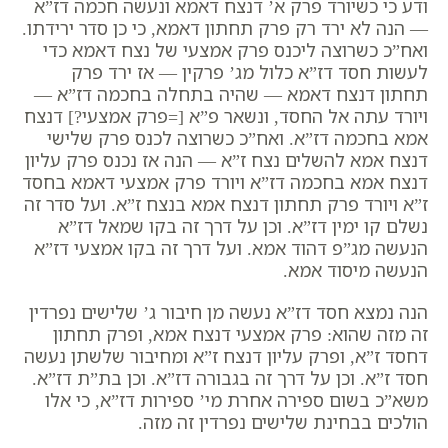
ודע כי כשיורד פרק א’ דנצח דאמא ונעשה חכמה דז”א
— הנה לא ירד רק פרק תחתון דאמא, כי כן סדר ירידתו.
ואח”כ כשרוצה ליכנס פרק אמצעי של נצח דאמא כדי
לעשות חסד דז”א כלול מג’ פרקין — אז ירד פרק
תחתון דנצח דאמא — שהיה בתחלה בחכמה דז”א —
ויורד עתה אל החסד, ונשאר פ”א [=פרק אמצעי?] דנצח
אמא בחכמה דז”א. ואח”כ כשרוצה לכנס פרק שלישי
דנצח אמא להשלים נצח ז”א — הנה אז נכנס פרק עליון
דנצח אמא בחכמה דז”א ויורד פרק אמצעי דאמא בחסד
ז”א ויורד פרק תחתון דנצח אמא בנצח ז”א. ועל סדר זה
נשלם קו ימין דז”א. וכן על דרך זה בקו שמאל דז”א
הנעשה מג”פ דהוד אמא. ועל דרך זה בקו אמצעי דז”א
הנעשה מיסוד אמא.
הנה נמצא חסד דז”א נעשה מן חיבור ג’ שלישים נפרדין
זה מזה שהוא: פרק אמצעי דנצח אמא, ופרק תחתון
דחסד ז”א, ופרק עליון דנצח ז”א ומחיבור שלשתן נעשה
חסד ז”א. וכן על דרך זה בגבורה דז”א. וכן בת”ת דז”א.
משא”כ בשום ספירה אחרת מי’ ספירות דז”א, כי אלו
הולכים בבחינת שלישים נפרדין זה מזה.