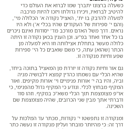
כשעלה ברצונו יתברך שמו לברוא את העולם כדי
להיטיב לברואיו, ויכירו גדולתו ויזכו להיות מרכבה
למעלה להדבק בו ית’, האציל נקודה א’ הכלולה מי’,
(והם י’ ספירות של העקודים שהיו בכלי א’) ולא היו
נראים. דרך משל האדם מורכב מד’ יסודות ואינם ניכרים
בו כל אחד ואחד בפ”ע. וכן הענין בכאן נקודה זו היתה
כלולה מעשר בתחלת אצילותה וזו היא למעלה מן
הכתר [שהוא] עתה, כי משם שואבים כל הי’ ספירות
שפע וחיות מנקודה זו.
גם אור וחיות נקודה זו יורדת מן המאציל בתוכה ביחד,
שהיא הכלי עם נשמתו כהדין קמצא דלבושיה מניה
וביה, והיו בה י’ אורות פנימיים וי’ אורות מקיפים. ואור
המקיף מבחוץ לכלי. ונודע כי המקיף גדול מהפנימי, כי
או”פ מצומצמת תוך הכלי משא”כ במקיף. וזהו סוד
ודברתי אתך מבין שני הכרובים, שהיה מצומצמת שם
השכינה.
ומנקודה זו נתפשטו י’ נקודות, מכתר עד המלכות על
דרך זה: כי מהיותר מובחר ועליון מנקודה זו נעשה כתר