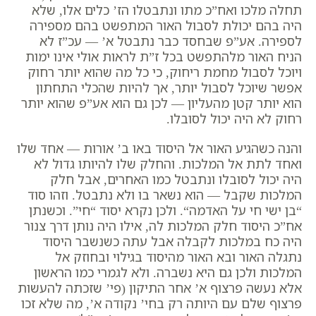
תחלה מלכו ואח”כ מתו ונתבטלו הז’ כלים אלו, שלא
היה בהם יכולת לסבול האור המתפשט בהם מספירה
לספירה. אע”פ שבחסד כבר נתבטל א’ — עכ”ז לא
הניח האור מלהתפשט בכל ז”ת לראות אולי אינו ימות
ויוכל לסבול מחמת ריחוק, כי כל מה שהוא יותר רחוק
אפשר שיוכל לסבול יותר, אך להיות שהכלי התחתון
הוא יותר קטן מהעליון — לכן גם הוא אע”פ שהוא יותר
רחוק לא היה יכול לסובלו.
והנה כשהגיע האור אל היסוד באו ב’ אורות — אחד שלו
ואחד לתת אל המלכות. והחלק שלו להיותו גדול לא
היה יכול לסובלו ונתבטל כמו האחרים, אבל חלק
המלכות שקבל — הוא נשאר בו ולא נתבטל. וזהו סוד
“
בן ישי חי על האדמה
“. ולכן נקרא יסוד “חי”. וכשנתן
אח”כ היסוד חלק המלכות לה, אילו היה נותן דרך צנור
היה כח במלכות לקבלה אבל עתה כשנשבר היסוד
נתגלה האור ובא האור מהיסוד בגילוי ובחוזק אל
המלכות ולכן גם היא נשברה. ולא לגמרי כמו הראשון
אלא נעשה פרצוף א’ אחר התיקון (פי’ שזכתה להעשות
פרצוף שלם עם היותה רק בחי’ נקודה א’, מה שלא זכו