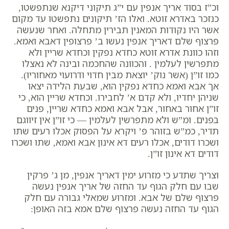
וכ”ז בסוד אריך אנפין עם י”ג תיקוני דיקנא שנתפשטו,
כנזכר באדרא זוטא. ואלו הז’ תיקונים נתפשטו עד מקום
אשר היו נקודות המאנין תבירין מתחלה. ואחר שנעשה
פרצוף שלם דאריך אנפין נעשו ב’ פרצופין דאבא ואמא.
וזהו כוונת אדרא זוטא
כחדא נפקין וכחדא שריין ולא
מתפרשין לעלמין
. והכוונה שהחכמה ובינה לא נאצלו
כמו זו”ן (
אשר נוק’ יוצאת מבין חדוי ודרועוי מאחוריו
).
אך אבא ואמא
כחדא נפקין
הוא, שבעֵת הלידה יצאו
שניהן יחדיו, ולא קדם א’ לחבירו.
וכחדא שריין
הוא, כי
זו”ן אחור באחור, אבל אבא ואמא כחדא שריין, פנים
בפנים. ומ”ש
ולא מתפרשין לעלמין
— כי זו”ן אין זיווגם
תדיר, כמ”ש בזוהר פ’ ויקרא על הפסוק אכלו רעים שתו
ושכרו דודים, אכלו רעים דא אינון אבא ואמא, שתו ושכרו
דודים דא אינון זו”ן.
וצריך שתדע כי מזרוע ימין דאריך אנפין, מן ג’ פרקין
שבו עם חלק הגוף עד החזה של אריך אנפין נעשה
פרצוף שלם של אבא. ומזרוע שמאלי גבורה עם חלק
הגוף עד החזה נעשה פרצוף שלם אמא בזה האופן: