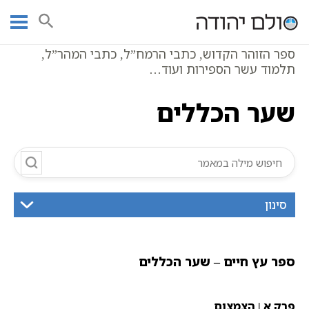
Ski
עמוד ראשי
אוצר הכתבים
כתבי האר"י
עץ חיים
שער הכללים
t
conten
ספר הזוהר הקדוש, כתבי הרמח”ל, כתבי המהר”ל,
תלמוד עשר הספירות ועוד…
שער הכללים
סינון
ספר עץ חיים – שער הכללים
פרק א | הצמצום