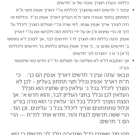
כללות. וכנגדן הוצרך עיבור של ט’ חדשים.
עיבור ז’ חדשים הוא שהוצרך לכללות נה”י דאריך אנפין וחצי ת”ת
התחתון בחסד וגבורה וחצי ת”ת העליון דאריך אנפין כנ”ל. וכללות זה
היה לצורך אריך אנפין עצמו, לפי שהיו נה”י מגולים הוצרך ליכלל על
דרך זה כדי שיצאו זו”ן אז על ידי כללות הזה וילבישו את נה”י דאריך
אנפין. והנה כללות הזה הוצרך לו ז’ חדשים לבד, אך לצורך ז”א נתוספו
ב’ חדשים שהם ט’, כי אריך אנפין נשלם כללותו בז’ חדשים ולכללות
[ז”א] ג’ גו ג’ הוצרכו לט’ חדשים.
אך הנוקבא דז”א לא נשלמה עד תשלום כל י”ב חדש כמו שיתבאר
בע”ה.
ונבאר עתה ענין ז’ חדשים דאריך אנפין הם כך: כי
ת”ת דאריך אנפין נכלל חצי תחתון בעליון – לכן לא
הוצרך ליכלל בכל ג’ עילאין כיון שחציו הוא מכלל
העלאין לכן נכלל בחצי העליון לבד, והוא חדש א’. אך
הנצח הוצרך ליכלל בכל הג’ עלאין כי הוא מדה בפ”ע
וכלול מתחתונים וצריך ליכלל בכל ג’ עליונים. וכן הוד.
הרי ששה חדשים לנצח והוד, וחדש אחד לת”ת — הרי
הם ז’ חדשים.
וזהו סוד שאמרו רז”ל שמרע”ה נולד לז’ חדשים כי הוא