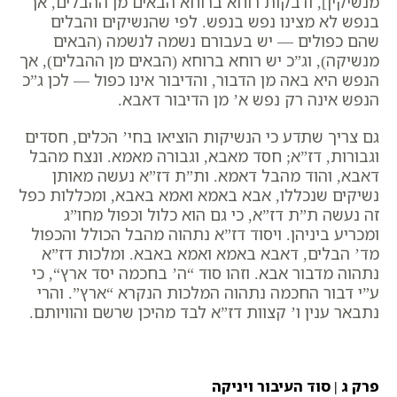
מנשיקין], ודבקות רוחא ברוחא הבאים מן ההבלים, אך
בנפש לא מצינו נפש בנפש. לפי שהנשיקים והבלים
שהם כפולים — יש בעבורם נשמה לנשמה (הבאים
מנשיקה), וג”כ יש רוחא ברוחא (הבאים מן ההבלים), אך
הנפש היא באה מן הדבור, והדיבור אינו כפול — לכן ג”כ
הנפש אינה רק נפש א’ מן הדיבור דאבא.
גם צריך שתדע כי הנשיקות הוציאו בחי’ הכלים, חסדים
וגבורות, דז”א; חסד מאבא, וגבורה מאמא. ונצח מהבל
דאבא, והוד מהבל דאמא. ות”ת דז”א נעשה מאותן
נשיקים שנכללו, אבא באמא ואמא באבא, ומכללות כפל
זה נעשה ת”ת דז”א, כי גם הוא כלול וכפול מחו”ג
ומכריע ביניהן. ויסוד דז”א נתהוה מהבל הכולל והכפול
מד’ הבלים, דאבא באמא ואמא באבא. ומלכות דז”א
נתהוה מדבור אבא. וזהו סוד “
ה’ בחכמה יסד ארץ
“, כי
ע”י דבור החכמה נתהוה המלכות הנקרא “ארץ”. והרי
נתבאר ענין ו’ קצוות דז”א לבד מהיכן שרשם והוויותם.
פרק ג | סוד העיבור ויניקה