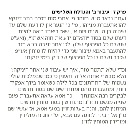
פרק ד | עיבור ב’ והגדלת השלישים
ועתה נבאר מ”ש בזוהר פ’ אחרי מות דס”ה
בתר דינקא
להו אתעברת מנייהו
, פי’ כי הנער אין לו דעת שלם עד
שיהיה בן ט’ שנים ויום א’, שאז ביאתו ביאה להיות
דעתו שלם בסוד “
והאדם ידע את חוה אשתו
“, (ואע”פ
שנשלם כל הפרצוף שלו). לכן אחר יניקה דז”א חזר
להתעבר באמא עיבור שני כדי להיות לו מוחין אע”פ
שכבר נשלם לו כל הפרצוף של ו”ק בימי יניקתו.
וכדי שלא תתמה מזה, איך יש עיבור שני אחר היניקה?
הלא מבשרי אחזה אלוה. והענין כי כמו שבמלכות עולין
נשמות של התחתונים בכל לילה כשאומר בידך אפקיד
רוחי, ומתעברת מהם ומתחדשים שם בסוד חדשים
לבקרים רבה אמונתך — כך אמא עלאה אתעברת פעם
שנייה מנשמות זו”נ ומתחדשין בסוד מוחין חדשים
הניתנין להם. והנה בעלות זו”ן במעי אמא, אז עושין שם
מ”ן אל הבינה לזווגה עם אבא, וע”י זווג זה מולידין
ומורידין המוחין לזו”ן.