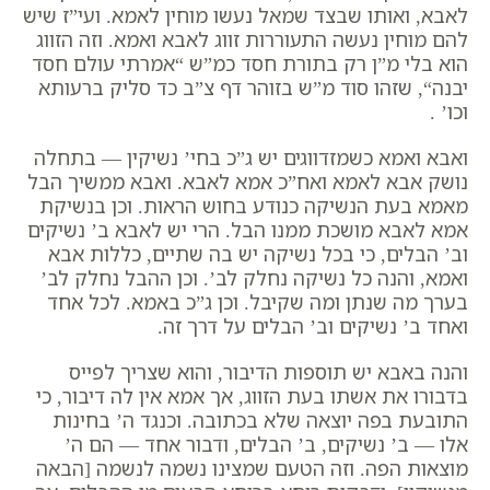
לאבא, ואותו שבצד שמאל נעשו מוחין לאמא. ועי”ז שיש
להם מוחין נעשה התעוררות זווג לאבא ואמא. וזה הזווג
הוא בלי מ”ן רק בתורת חסד כמ”ש “
אמרתי עולם חסד
יבנה
“, שזהו סוד מ”ש בזוהר דף צ”ב ‏
כד סליק ברעותא
וכו’
.
ואבא ואמא כשמזדווגים יש ג”כ בחי’ נשיקין — בתחלה
נושק אבא לאמא ואח”כ אמא לאבא. ואבא ממשיך הבל
מאמא בעת הנשיקה כנודע בחוש הראות. וכן בנשיקת
אמא לאבא מושכת ממנו הבל. הרי יש לאבא ב’ נשיקים
וב’ הבלים, כי בכל נשיקה יש בה שתיים, כללות אבא
ואמא, והנה כל נשיקה נחלק לב’. וכן ההבל נחלק לב’
בערך מה שנתן ומה שקיבל. וכן ג”כ באמא. לכל אחד
ואחד ב’ נשיקים וב’ הבלים על דרך זה.
והנה באבא יש תוספות הדיבור, והוא שצריך לפייס
בדבורו את אשתו בעת הזווג, אך אמא אין לה דיבור, כי
התובעת בפה יוצאה שלא בכתובה. וכנגד ה’ בחינות
אלו — ב’ נשיקים, ב’ הבלים, ודבור אחד — הם ה’
מוצאות הפה. וזה הטעם שמצינו נשמה לנשמה [הבאה