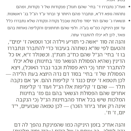
ואח”כ נתבררו ד’ בחי’ שהם חגת”ן מנקודות של ז’ נקודות, ומהם
נתהווה גופא דז”א, ונתברר מהם היותר זך וברור ע”ד הנ”ל בג’ ראשונות.
ונשארו ג’ שהם הוד יסוד מלכות שבכל נקודה ונקודה שלא נתבררו כלל
עד זמן היניקה כמ”ש בע”ה. ולפי שהם תחתונים והקליפה נאחזת בהם
מאד, לכן לא יכלו להתברר עתה.
והנה זה סוד “אשה כי תזריע וילדה זכר וטמאה ז’ ימים”,
והטעם לפי שז”א נשתהה בעיבור כדי להתברר ונתבררו
בו ז’ בחי’ הנ”ל שהם כח”ב חגת”ן. וכשנולד ז”א, אז כל
הדינין (
שהיא הפסולת הנשאר מז’ בחינות
) שלא יכלו
להתברר יותר (
כי היא פסולת וכבר נברר האוכל
), ויצא
הפסולת של ז’ בחי’ בסוד דם נדה היוצא בעת הלידה —
לכן תטמא ז’ ימים כנגד ז’ קליפות ההם. אך אם נקבה
תלד — שהם ז’ קליפות אלו הנ”ל ועוד ז’ קליפות
אחרים שהם הפסולת הנשאר בהם גם מז’ בחינות
המלכות שיש בכל אחד מהבחינות הנ”ל (כי הנקבה
אינה רק אחר בירור הזכר) — לכן טמאה שבועיים, י”ד
יום, ז’ וז’.
והנה אח”כ בזמן היניקה כמו שהמינקת נהפך לה דם