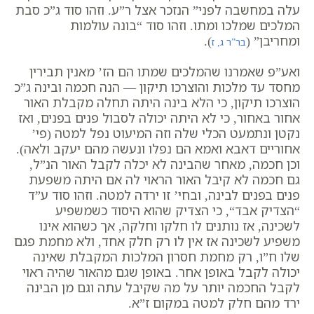
עלה במחשבה לפני
” הנזכר אצל ר”ע. וזהו סוד ג”כ סבת
המלכים שמלכו ומתו. וזהו סוד “
בונה עולמות
ומחריבן
” (
).
בר”ר ג, ז
ואע”פ שאמרנו שהמלכים שמתו הם הז’ מאנין תבירין
מחסד עד מלכות והוצרכו תיקון — הנה חכמה ובינה ג”כ
הוצרכו תיקון, כי הלא בינה היתה תחלה מקבלת האור
אחור באחור, כי לא היתה יכולה לסבול פנים בפנים, ואז
נקטן ונתמעט הכלי שלה וזה המיעוט נפל למטה (פי’
אחוריים דאבא ואמא הם נפלו ונעשה מהם יעקב ולאה).
וכן חכמה, מאחר שהבינה לא יכלה לקבל האור הנ”ל,
גם חכמה לא קיבל האור הראוי לה אם היתה משפעת
פנים בפנים לבינה, ובחי’ זו ירדה למטה. וזהו סוד ע”ד
“
הצדיק אבד
“, כי הצדיק שהוא היסוד כשמשפיע
לשכינה, אז נותנים לו חלקו וחלקה, אך כשהוא אינו
משפיע לשכינה אז אין לו רק חלק אחד, ולא מחמת פגם
שלו ח”ו, רק מחמת חסרון המלכות המקבלת שאינה
יכולה לקבל באופן אחר. באופן שגם מהאור שהיה ראוי
לקבל החכמה יותר על מה שקיבל עתה וגם מן הבינה
ירד מהם חלק למטה במקום ז”א.