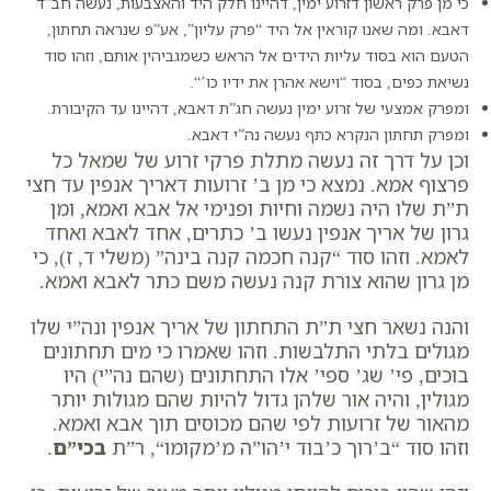
כי מן פרק ראשון דזרוע ימין, דהיינו חלק היד והאצבעות, נעשה חב”ד
דאבא. ומה שאנו קוראין אל היד “פרק עליון”, אע”פ שנראה תחתון,
הטעם הוא בסוד עליות הידים אל הראש כשמגביהין אותם, וזהו סוד
נשיאת כפים, בסוד “
וישא אהרן את ידיו כו’
“.
ומפרק אמצעי של זרוע ימין נעשה חג”ת דאבא, דהיינו עד הקיבורת.
ומפרק תחתון הנקרא כתף נעשה נה”י דאבא.
וכן על דרך זה נעשה מתלת פרקי זרוע של שמאל כל
פרצוף אמא. נמצא כי מן ב’ זרועות דאריך אנפין עד חצי
ת”ת שלו היה נשמה וחיות ופנימי אל אבא ואמא, ומן
גרון של אריך אנפין נעשו ב’ כתרים, אחד לאבא ואחד
לאמא. וזהו סוד “
קנה חכמה קנה בינה
” (משלי ד, ז), כי
מן גרון שהוא צורת קנה נעשה משם כתר לאבא ואמא.
והנה נשאר חצי ת”ת התחתון של אריך אנפין ונה”י שלו
מגולים בלתי התלבשות. וזהו שאמרו כי מים תחתונים
בוכים, פי’ שג’ ספי’ אלו התחתונים (שהם נה”י) היו
מגולין, והיה אור שלהן גדול להיות שהם מגולות יותר
מהאור של זרועות לפי שהם מכוסים תוך אבא ואמא.
וזהו סוד “
ב’רוך כ’בוד י’הו”ה מ’מקומו
“, ר”ת
בכי”ם
.