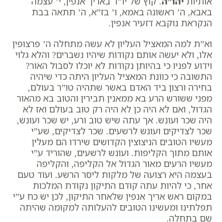
אותיות
יהו”ה
. קוץ של יו”ד באריך אנפין, י’ עצמה
באבא, ה’ ראשונה באמא, ו’ בז”א, ה’ תתאה בבת
הנקראת נוקבא דזעיר אנפין.
וא”ת למה המאציל העליון לא עשה מתחלה ה’ פרצופין
אלו, ולא יעשה אותם נקודות שיהיו נשברים? והלא גלוי
וידוע לפניו כי בהיותן נקודות לא יוכלו לסבול האור?
התשובה כי כוונת המאציל העליון היתה כדי שיהיה
בחירה ורצון ביד האדם באשר שתהיה טו”ר בעולם,
מפני ששורש הרע בא ממאנין תבירין והטוב בא מהאור
הגדול, ואם לא היה כן לא היה רק טוב בעולם ואז לא
היה שכר ועונש. אך עתה שיש טוב ורע, יש שכר ועונש,
שכר לצדיקים ועונש לרשעים. שכר לצדיקים, שע”י
מעשיו הטובים הניצוצין הקדושים שירדו הם מעלין
אותם מתוך הקליפות. ועונש לרשעים, שהוריד ע”י
מעשיו הרעים מאור הגדול אל הקליפה, והקליפה
בעצמה היא רצועה של מלקות ליסר הרשע. ועוד טעם
אחר, כי להיות עתה קודם התיקון נקודת המלכות
במקום ראש אריך אנפין שלאחר התיקון, לכן יש כח ע”י
תפלתינו ומעשינו הטובים להעלותה למקומה שהיתה
שם בתחלה.