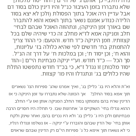
נדה לחלב– כך אותם ג’ של הי”ם [=הוד יסוד מלכות]
שלא נתבררו בזמן העיבור כנ”ל והיו דינין כולם בסוד דם
אבל עדיין היה אוכל בתוך הפסולת (
ולכן לא יצא בסוד
הלידה כנודע אמנם נשאר בתוך האמא והוא להתברר
שם באורך זמן היניקה
), ונתהווה האוכל שבהם לבחי’
חלב ומניקה אמא לז”א מחלב זה כדי שיהיה שלם בכל
קצוותיו. וזמן היניקה כ”ד חדש. והטעם: כי ההוד צריך
להתמתק בח’ חדשים לפי שהיא כלולה בז’ עליונות,
והוא ח’; וכן יסוד ח’; וכן במלכות ח’ על דרך זה הנ”ל.
סך הכל — כ”ד חודש. וע”י יניקה מבחינת הי”ם [=הוד
יסוד מלכות] זו נגדל ז”א, כי בכ”ד חודש נתפשטו התלת
שהיו כלולים בג’ ונתגדלו והיו מו’ קצוות.
וא”ת והלא היו בג’ כלילן בג’, ואיך אמרנו שהג’ ספירות הנז’ נשארים
תוך אמא בסוד החלב? אך הכוונה שלא נתבררו עד זמן היניקה כי אז
הדינין שהיו בהם נתמתקו בסוד החלב המניקה אותן ואז ע”י החלב
ההוא נגדלו בחי’ השוקיים וג’ אחרונות שבו. כי תחלה היו חסרים הרבה
מבחינתם ולכן היו ג’ כלילן בג’ ולא היו נכרים בהם; ואחר שינק ולקח
אותן בחי’ של הדין שבהם והובררו ע”י יניקה – אז נשלמו ונגדלו רגליו,
כי לא נשארו תוך אימא כל ג’ ספירות הי”ם רק הדינין שבהם שראוים