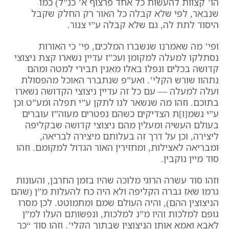
הו’ קצוות להעשות כל אחד פרצוף א’ כנ”ל) כמו
שנבאר, לפי שלא קבלה כל האור רק החלק שקבל
היסוד לתת לה, גם שלא קבלה ע”י צנור.
ופי’ מה שאמרנו שנשברו המלכים, פי’ כי האורות
נסתלקו למעלה למקומן ועכ”ז עדיין נשארו קצת ניצוצי
קדושה בכלים ונפלו באלו מאנין תבירי למטה ומהם
נתהוו שורש הקלי’. ואע”פ שנתברר האוכל מהפסולת
ועלה למעלה — עם כל זה עדיין ניצוצי הקדושה נשארו
בתוכם. וזהו מה שנשאר לנו לתקן ע”י תפלה ומע”ט וכן
ע”י נשמ[ו]ת הצדיקים כשהם נפטרים מעוה”ז עוברים
בעולם העשיה ומעלין מהם ניצוצי קדושה שבקליפה
ליצירה, וכן על דרך זה בעלותם מיצירה לבריאה,
ומבריאה לאצילות, ומחזירין האור הגדול למקומם. וזהו
סוד מיין נוקבין.
וזהו סוד עשרה הרוגי מלוכה שהיו בזמן החרבן, והעונות
גרמו שאז גברה הקליפה ולא היה כח להעלות מ”ן (שהם
הניצוצין ההם), והיה העולם שמם ומתמוטט. לכן מסרו
גופם למלכות והיו מ”נ למלכות, ונפשותם העלו למ”ן
לאבא ואמא אותן הניצוצין שבתוך הקלי’. וזהו סוד “
כך