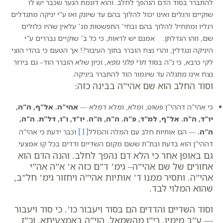
להתברר בסוד הדם הנהפך לחלב. והוא דוגמת הנער שכבר יש לו
שוקיים ורגלים ואינו יכול להלוך בהם עד שיונק ואז ע”י יניקה מתגדלים
רגליו ומתחיל להלוך בהם ובחי’ התפשטות מג’ עלאין שהיו כלולים
שם, וזהו הגדלתן. אמנם יש לראות, כי כל ב’ שוקיים נבררים ע”י
היניקה ונגדלין, והרי נצח הוברר בתוך העיבור?! אך הטעם כי בהדי הוצי
לקי כרבא, כי נ”ה בסוד
תרי פלגי גופא
, וכיון שלא הוברר הוד– גם בירור
נצח אינו מתגלה עד שיגמור הוד להתברר ביניקה.
וסוד ה
חלב
הוא שם אהי”ה בבינה כזה:
כי אהי”ה דההי”ן פשוט, ומלא, ומלא דמלא —
אהי”ה. אל”ף, ה”ה,
יו”ד, ה”ה. אל”ף, למ”ד, פ”ה. ה”ה, ה”ה. יו”ד, ו”ו, דל”ת. ה”ה,
[1]
ה”ה.
— הם אותיות חלב עם המלה והכולל‏
וכבר ידעת כי אהי”ה
דההי”ן הוא בדעת ובת”ת ששם מקום השדיים ודדים בכל קו אמצעי.
גם באופן אחר כי הלא דם נהפך לחלב. והנה הדם הוא
אחורים של שם אהי”ה– גימ’
ד”ם
כזה
א’ א”ה אה”י
אהי”ה
. ותסיר ממנו ד’ אותיות אהי”ה ויחזור גימ’
חל”ב
,
שהוא המלוי לבד.
וסוד השדיים והדדים הם בסוד ויעבור כו’. כי סוד ויעבור
— ע”ב מימין, רי”ו מהשמאל, הוי”ה באמצעיתא. וכ”ז