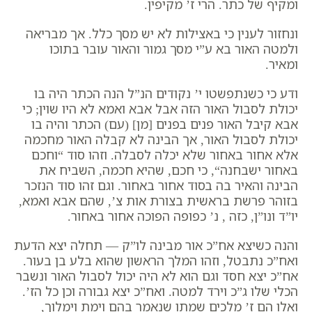
ומקיף של כתר. הרי ז’ מקיפין.
ונחזור לענין כי באצילות לא יש מסך כלל. אך מבריאה
ולמטה האור בא ע”י מסך גמור והאור עובר בתוכו
ומאיר.
ודע כי כשנתפשטו י’ נקודים הנ”ל הנה הכתר היה בו
יכולת לסבול האור הזה אבל אבא ואמא לא היו שוין; כי
אבא קיבל האור פנים בפנים [מן] (עם) הכתר והיה בו
יכולת לסבול האור, אך הבינה לא קבלה האור מחכמה
אלא אחור באחור שלא יכלה לסבלה. וזהו סוד “
וחכם
באחור ישבחנה
“, כי חכם, שהיא חכמה, השביח את
הבינה והאיר בה בסוד אחור באחור. וגם זהו סוד הנזכר
בזוהר פרשת בראשית בצורת אות צ’, שהם אבא ואמא,
יו”ד ונו”ן, כזה , נ’ כפופה הפוכה אחור באחור.
והנה כשיצא אח”כ אור מבינה לו”ק — תחלה יצא הדעת
ואח”כ נתבטל, וזהו המלך הראשון שהוא בלע בן בעור.
אח”כ יצא חסד וגם הוא לא היה יכול לסבול האור ונשבר
הכלי שלו ג”כ וירד למטה. ואח”כ יצא גבורה וכן כל הז’.
ואלו הם ז’ מלכים שמתו שנאמר בהם וימת וימלוך,