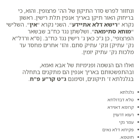
ונחזור לפרש סדר התיקון של הה’ פרצופין. והוא, כי
בריחוק האור תיקן באריך אנפין תלת רישין. ראשון
נקרא “
רישא דלא אתיידע
“. השני נקרא “
אין
“. השלישי
“
מוחא סתימאה
“. ושלשתן נגד כח”ב שבשאר
הפרצופי’, כן ג”כ כאן ג’ רישין נגד כח”ב. [ס”א ורדל”א
נק’ עתיק] ונק’ עתיק סתם. והז’ אחרים מחסד עד
מלכות נק’ עתיק יומין.
ואלו הם הנשמה ופנימיות של אבא ואמא,
ובהתפשטותם באריך אנפין הם מתקנים בתחלה
בגלגלתא ז’ תיקונים, וסימנם
ג”ט קר”ע פ”ח
.
גלגלתא
טלא דבדולחא
קרומא דאוירא
רעוא דרעוין
עמר נקי
פקיחא דלא נאים
חוטמא.