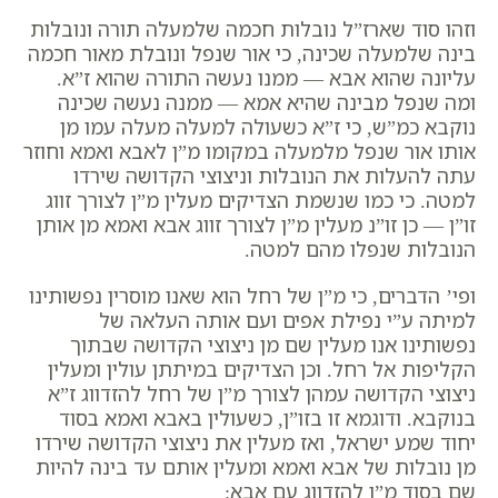
וזהו סוד שארז”ל נובלות חכמה שלמעלה תורה ונובלות
בינה שלמעלה שכינה, כי אור שנפל ונובלת מאור חכמה
עליונה שהוא אבא — ממנו נעשה התורה שהוא ז”א.
ומה שנפל מבינה שהיא אמא — ממנה נעשה שכינה
נוקבא כמ”ש, כי ז”א כשעולה למעלה מעלה עמו מן
אותו אור שנפל מלמעלה במקומו מ”ן לאבא ואמא וחוזר
עתה להעלות את הנובלות וניצוצי הקדושה שירדו
למטה. כי כמו שנשמת הצדיקים מעלין מ”ן לצורך זווג
זו”ן — כן זו”נ מעלין מ”ן לצורך זווג אבא ואמא מן אותן
הנובלות שנפלו מהם למטה.
ופי’ הדברים, כי מ”ן של רחל הוא שאנו מוסרין נפשותינו
למיתה ע”י נפילת אפים ועם אותה העלאה של
נפשותינו אנו מעלין שם מן ניצוצי הקדושה שבתוך
הקליפות אל רחל. וכן הצדיקים במיתתן עולין ומעלין
ניצוצי הקדושה עמהן לצורך מ”ן של רחל להזדווג ז”א
בנוקבא. ודוגמא זו בזו”ן, כשעולין באבא ואמא בסוד
יחוד שמע ישראל, ואז מעלין את ניצוצי הקדושה שירדו
מן נובלות של אבא ואמא ומעלין אותם עד בינה להיות
שם בסוד מ”ן להזדווג עם אבא: