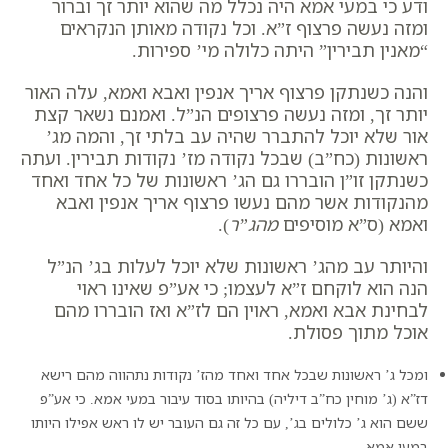
ודע כי במעי אמא היה נכלל מה שהוא יותר זך וברור
ומזה נעשה פרצוף ז”א. וכל נקודה מאותן הנקראים
“מאנין תבירין” היתה כלולה מי’ ספירות.
והנה כשנתקן פרצוף אריך אנפין ואבא ואמא, עלה האור
יותר זך, ומזה נעשה פרצופים הנ”ל. ואמנם נשאר קצת
אור שלא יוכל להתברר שהיה עב בלתי זך, והמה מג’
ראשונות (כח”ב) שבכל נקודה מז’ נקודות תבירין. ועתה
כשנתקן זו”ן הובררו גם הג’ ראשונות של כל אחד ואחד
מהנקודות אשר מהם נעשו פרצוף אריך אנפין ואבא
ואמא (
ס”א מוסיפים
מהג”ר
).
והיותר עב מהג’ ראשונות שלא יוכל לעלות בג’ הנ”ל
הנה הוא לוקחם ז”א לעצמו; כי אע”פ שאינו ראוי
לבחינת אבא ואמא, ראוין הם לז”א ואז הובררו מהם
אוכל מתוך פסולת.
ומכל ג’ ראשונות שבכל אחד ואחד מהז’ נקודות נתהווה מהם רישא
דז”א (
ג’ מוחין כח”ב דיליה
) בהיותו בסוד עיבור במעי אמא. כי אע”פ
ששם הוא ג’ כלולים בג’, עם כל זה גם העובר יש לו ראש אפילו היותו
במעי אמא.