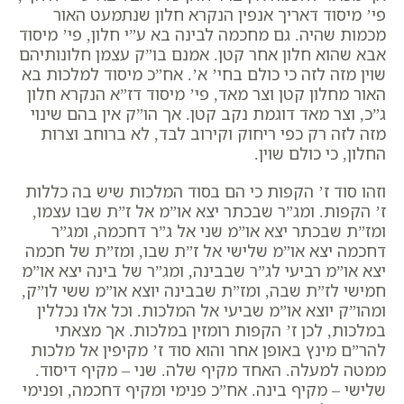
פי’ מיסוד דאריך אנפין הנקרא חלון שנתמעט האור
מכמות שהיה. גם מחכמה לבינה בא ע”י חלון, פי’ מיסוד
אבא שהוא חלון אחר קטן. אמנם בו”ק עצמן חלונותיהם
שוין מזה לזה כי כולם בחי’ א’. אח”כ מיסוד למלכות בא
האור מחלון קטן וצר מאד, פי’ מיסוד דז”א הנקרא חלון
ג”כ, וצר מאד דוגמת נקב קטן. אך הו”ק אין בהם שינוי
מזה לזה רק כפי ריחוק וקירוב לבד, לא ברוחב וצרות
החלון, כי כולם שוין.
וזהו סוד ז’ הקפות כי הם בסוד המלכות שיש בה כללות
ז’ הקפות. ומג”ר שבכתר יצא או”מ אל ז”ת שבו עצמו,
ומז”ת שבכתר יצא או”מ שני אל ג”ר דחכמה, ומג”ר
דחכמה יצא או”מ שלישי אל ז”ת שבו, ומז”ת של חכמה
יצא או”מ רביעי לג”ר שבבינה, ומג”ר של בינה יצא או”מ
חמישי לז”ת שבה, ומז”ת שבבינה יוצא או”מ ששי לו”ק,
ומהו”ק יוצא או”מ שביעי אל המלכות. וכל אלו נכללין
במלכות, לכן ז’ הקפות רומזין במלכות. אך מצאתי
להר”ם מינץ באופן אחר והוא סוד ז’ מקיפין אל מלכות
ממטה למעלה. האחד מקיף שלה. שני – מקיף דיסוד.
שלישי – מקיף בינה. אח”כ פנימי ומקיף דחכמה, ופנימי