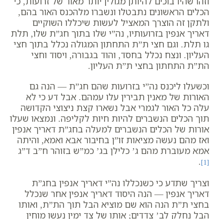
וזהו שהיו בוכים להיותן מגולין יותר מאור של זרועות, כי
הכלים הראשונים נתבטלו ונשברו מלהכנס האור בהם,
ולתקן זה הוצרך המאציל לעשות שיכללו השוקיים
דאריך אנפין בזרועותיו, נה”י שלו בתוך חג”ת שלו, תלת
גו תלת. וגם חצי ת”ת התחתון המגולה נכלל בתוך חצי
העליון. ונצח נכלל בחסד, והוד בגבורה, ויסוד וחצי
הת”ת התחתון בחצי ת”ת העליון.
וכשעלו ליכנס נה”י בזרועות שהם חג”ת — הנה גם
האורות של מאנין תבירין עלו עמהם. אבל דע כי לא
עלה כל האור לגמרי אבל נשארו קצת ניצוצי הקדושה
תוך הכלים הנשברים להיות חיות לקליפה. ונמצאו שעלו
אורות של הכלים הנשברים למעלה בחג”ת דאריך אנפין
ואז מהם נעשה מציאות זו”ן בחיבור אבא ואמא, והיתה
אמא מעוברת מהם ג’ כלילן בג’ כמ”ש בזוהר ח”ב ד”ג ‏
.
[1]
וצריך שתדע כי כשנכללו נה”י דאריך אנפין בחג”ת
דאריך אנפין — הנה היסוד דאריך אנפין אחר שנכלל
בחצי ת”ת הנה הוא שם מוציא הבל תוך הת”ת, ואותו
הבל נחלק לב’ צדדים; אותו של צד ימין נעשו מוחין