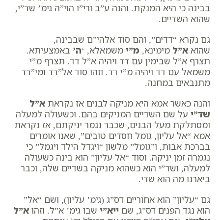
בבינה כי היא המנקת. והנה
ע”ב
ו
רי”ו
הוי”ה
גימ’
שד”י
,
שהוא השדיים.
גם נקרא “דדים”, והם סוד אלהי”ם שבבינה,
שהוא
א”ל
מימינא,
מ”י
משמאלא, ‘
ה’
באמצעיתא.
תצרף א”ל שבימין עם דד ויהיה א”ל דד. תצרף מ”י
משמאל עם דד ויהיה מ”י דד. וזהו סוד אל”דד ומי”דד
מתנבאים במחנה.
והנה כאשר אמא היא מניקה לבנים אז נקראת
א”ל
שד”י
על שם השדיים המניקים בהם. וכשעולה למעלה
ומסתלקת מעל הבנים, שכבר נגמר יניקתם, אז נקראת
אמא “אל עליון, גומל חסדים טובים”, שאנו אומרים
בברכת אבות, ו”גומל” מלשון “
ויגדל הילד ויגמל
” כי
נגמרה זמן יניקה. וסוד “אל עליון” הוא בינה כשעולה
למעלה, ושד”י הוא כשהוא מניקה בשדיים שלה, וכבר
ביארנו מה הוא שדי.
גם
“עליון”
הוא אחוריים דס”ג (גימ’
עליון
), ושם “אל”
הוא נגד הפנים דס”ג, שם
ייא”י
שבו גימ’
א”ל
. וזהו
א”ל