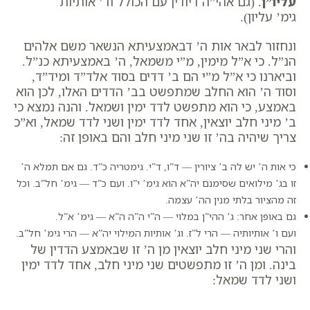
עליו”ן
. (גם אהי”ה דיודין עם הכולל וד’ אותיות
גימ’
עליון
).
ונחזור לבאר אות ה’ דבאמצעיתא הנשאר משם אלהים
הנ”ל. כי א”ל מימין, מ”י משמאל, ה’ באמצעיתא כנ”ל.
וביארנו כי א”ל מ”י הם ב’ דדים בסוד אלד”ד ומיד”ד,
וסוד ה’ הוא החלב שמתפשט בב’ הדדים האלו, לכן הוא
באמצע, כי הוא מתפשט לדד ימין ושמאל. והנה נמצא כי
ב’ מיני חלב יוצאין, אחד לדד ימין ושני לדד שמאל, וא”כ
צריך שיהיה בה’ זו שני מיני חלב והם באופן זה:
כי אות ה’ יש לה ב’ ציורין —
ד”ו, ד”י
. גימטריה כ”ד. גם אם תמלא ה’
זו בג’ מילואים שסימנם
יה”א
הוא גימ’ י”ו. ועם כ”ד — גימ’
חל”ב
. וכל
זה מהציור בלתי מנין הה’ עצמה.
גם באופן אחר: ג’ ההי”ן במלוי —
ה”י ה”ה ה”א
— גימ’
א”ל
.
ועם
ו’
אותיותיה — הרי
ל”ז
. וג’ אותיות המילוי יה”א — הרי גימ’
חל”ב
.
והרי שני מיני חלב יוצאין מן ה’ זו שבאמצע הדדין של
בינה. ומן ה’ זו מתפשטים שני מיני חלב, אחד לדד ימין
ושני לדד שמאל: