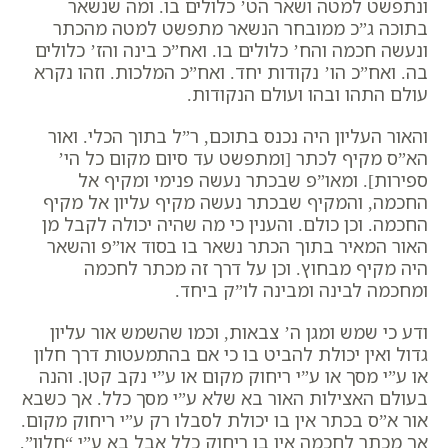
ונתפשט למטה ושאר הט’ כלולים בו. ומה שנשאר
בתוכה ג”כ ממובחר הנשאר מתפשט למטה מהכתר
ונעשה חכמה והח’ כלולים בו. ואח”כ בינה והז’ כלולים
בה. ואח”כ הו’ נקודות יחד. ואח”כ המלכות. וזהו נקרא
עולם התהו ובהו ועולם הנקודות.
והאור העליון היה נכנס בתוכם, ר”ל בתוך הכלי. ואור
הא”ס מקיף לכתר [ומתפשט עד סיום מקום כל הי’
ספירות]. ומאו”פ שבכתר נעשה פנימי ומקיף אל
החכמה, והמקיף שבכתר נעשה מקיף עליון אל מקיף
החכמה. וכן כולם. והענין כי מה שהיה יכולה לקבל מן
האור המאיר בתוך הכתר נשאר בו בסוד או”פ והשאר
היה מקיף מבחוץ. וכן על דרך זה מכתר לחכמה
ומחכמה לבינה ומבינה לו”ק ביחד.
ודע כי שמש ומגן ה’ צבאות, וכמו שהשמש אור עליון
גדול ואין יכולת להביט בו כי אם בהתמעטות דרך חלון
או ע”י מסך או ע”י ריחוק מקום או ע”י נקב קטן. והנה
בעולם האצילות האור בא שלא ע”י מסך כלל. אך כשבא
אור א”ס בכתר אין בו יכולת לסבלו רק ע”י ריחוק מקום.
אך מכתר לחכמה אין בו ריחוק כלל אבל בא ע”י “חלון”,