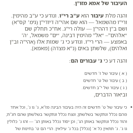
העיבור של אמא מזו”ן
.
והנה מלת
עיבור
הוא
ע”ב רי”ו
. ונודע כי
ע”ב
מהימין.
ו
רי”ו
מהשמאל — הוא שם אהי”ה דיודי”ן (גימ’
קס”א
)
ושם
ב”ן
דההי”ן — עולה
רי”ג
. אח”כ תחלק שם
“אלהים”– “אל” מהימין דבינה, “ים” משמאל, ‘ה’
באמצע — הרי
רי”ו
.
ונודע כי ג’ שמות אלו (
אהי”ה וב”ן
ואלהים
), שלשתן באים
(נ”א מצדה)
[מאמא].
והנה דע כי
ג’ עבורים הם
:
( א ) עיבור של ז’ חדשים
( ב ) עיבור של ט’ חדשים
( ג ) עיבור של י”ב חדשים.
וביאור הדברים,
כי עיבור של ט’ חדשים זה היה בעיבור הבינה מז”א, ג’ גו ג’, וכל אחד
מהם נכלל ונתקשר בשלשתן; ונצח נכלל ונתקשר בשלשתן שהם חג”ת;
והוד נכלל ונתקשר באותן הג’; וכן יסוד נכלל באותן הג’ — זהו ג’ כלולין
גו ג’. ג’ תתאין כל א’ [נכלל] בכל ג’ עילאין. הרי הם ט’ בחינות של