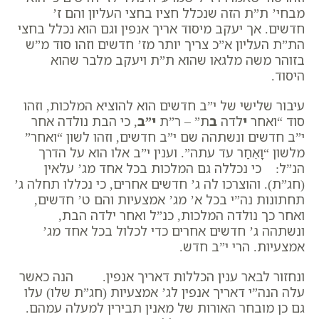
מבחי’ ת”ת הזה שנכלל חציו בחצי העליון והם ז’
חדשים. אך יעקב מיסוד אריך אנפין וגם הוא נכלל בחצי
הת”ת העליון א”כ צריך יותר מז’ חדשים וזהו סוד מ”ש
בזוהר משה מלגאו שהוא ת”ת ויעקב מלבר שהוא
היסוד.
עיבור שלישי של י”ב חדשים הוא להוציא המלכות, וזהו
סוד “ואחר
י
לדה
ב
ת” – ר”ת
י”ב
, כי הבת נולדה אחר
י”ב חדשים ונשתהה שם י”ב חדשים, וזהו לשון “ואחר”
מלשון “וָאֵחַר עד עתה”. וענין י”ב אלו הוא על הדרך
הנ”ל: כי נכללה גם המלכות בכל אחד מג’ עלאין
(חג”ת). והוצרכו לה ג’ חדשים אחרים, כי נכללו תחלה ג’
תחתונות נה”י בכל א’ מג’ אמצעיות והם ט’ חדשים,
ואחר כך נולדה המלכות, כנ”ל ואחר ילדה הבת,
ונשתהה ג’ חדשים אחרים כדי לכלול בכל אחד מג’
אמצעיות. הרי י”ב חדש.
ונחזור לבאר ענין הכללות דאריך אנפין. הנה כאשר
עלה הנה”י דאריך אנפין לג’ אמצעיות (חג”ת שלו) עלו
גם כן מובחר האורות של מאנין תבירין למעלה עמהם.