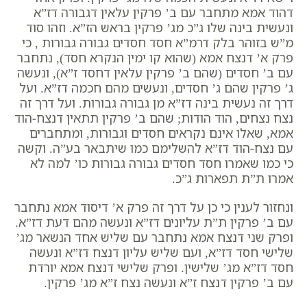
דהוד אמא מתחבר עם ב’ פרקין עלאין דגבורה דז”א
ונעשית בינה שלו ג”כ מג’ פרקין בראש הז”א. וזהו סוד
מ”ש בזוהר בלק דרמ”א
חסד חסדים גבורה גבורות
, כי
פרק א’ דנצח אמא (שהוא קו ימין הנקרא חסד), נתחבר
עם ב’ חסדים (שהם ב’ פרקין עלאין דחסד ז”א), ונעשה
ג’ פרקין שהם ג’ חסדים, ונעשים מהם חכמה דז”א. ועל
דרך זה נעשית בינה דז”א מן גבורה גבורות. ועל דרך זה
נצח נצחים, הוד הודות; שהם ב’ פרקין תתאין דנצח-הוד
אמא, שאלו אינם נקראים חסדים וגבורות, ומתחברים
עם נצח-הוד דז”א להשלימם כמו שיתבאר בע”ה. וקשה
כי כמו שאמרו חסד חסדים גבורה גבורות כו’ למה לא
אמרו ת”ת תפארות ג”כ.
ונחזור לענין כי כן על דרך זה פרק א’ דיסוד אמא נתחבר
עם ב’ פרקין ת”ת עליונים דז”א ונעשה מהם דעת דז”א.
ופרק שני דנצח אמא נתחבר עם שליש אחד הנשאר מג’
שלישי חסד דז”א, ועם שליש עליון דנצח דז”א ונעשה
חסד דז”א מג’ שלישין. ופרק שלישי דנצח אמא יורדת
עם ב’ פרקין דנצח ז”א ונעשה נצח ז”א מג’ פרקין.