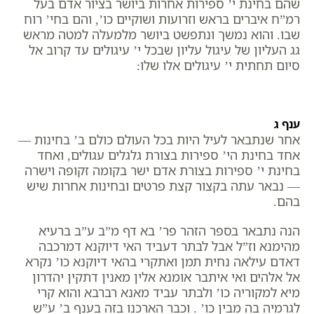
שהם בחינת י’ ספירות אחרות ביושר בציור אדם בעל
רמ”ח איברים בראש וזרועות ושוקיים כו’, והם בחי’ רוח
שבו. והוא נמשך ונתפשט ביושר מלמעלה למטה מראש
גג העליון של עיגול עליון שבכל י’ עיגולים עד קרוב אל
סיום תחתית י’ עיגולים אלו שלו:
ענף ג
אחר שנתבאר לעיל היות בכל העולם כולם ב’ בחינות —
אחד בחינת הי’ ספירות בצורת גלגלים עגולים, ואחד
בחינת י’ ספירות בצורת אדם ישר בקומה זקופה וישרה
— נבאר עתה בקצור קצת פרטים ובחינות אחרות שיש
בהם.
הנה נתבאר בספר הזהר פר’ בא דף מ”ב ע”ב ברעיא
מהימנא וז”ל
אבל לבתר דעביד האי דיוקנא דמרכבה
דאדם עילאה נחית תמן ואתקרי בהאי דיוקנא כו’ נקרא
אל אלהים ואי איתבר אומנא אלין מאנין דתקין יהדרון
מיא למקוריה כו’ ולבתר עביד מאנא רברבא והוא קרי
לגרמיה בה מבין כו’
. וכבר הארכנו בזה בענף ב’ ע”ש