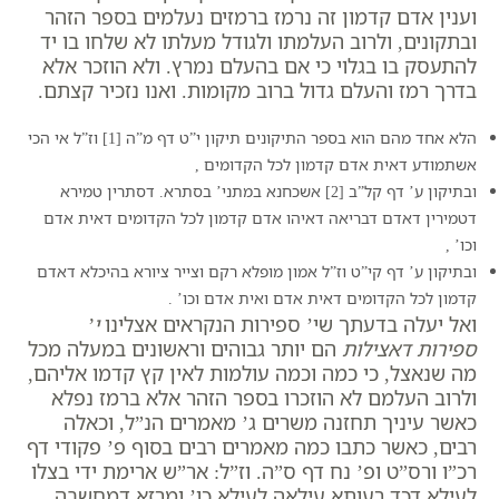
וענין אדם קדמון זה נרמז ברמזים נעלמים בספר הזהר
ובתקונים, ולרוב העלמתו ולגודל מעלתו לא שלחו בו יד
להתעסק בו בגלוי כי אם בהעלם נמרץ. ולא הוזכר אלא
בדרך רמז והעלם גדול ברוב מקומות. ואנו נזכיר קצתם.
הלא אחד מהם הוא בספר התיקונים תיקון י”ט דף מ”ה ‏
[1]
וז”ל
אי הכי
אשתמודע דאית אדם קדמון לכל הקדומים
,
ובתיקון ע’ דף קל”ב ‏
[2]
אשכחנא במתני’ בסתרא. דסתרין טמירא
דטמירין דאדם דבריאה דאיהו אדם קדמון לכל הקדומים דאית אדם
וכו’
,
ובתיקון ע’ דף קי”ט וז”ל
אמון מופלא רקם וצייר ציורא בהיכלא דאדם
קדמון לכל הקדומים דאית אדם ואית אדם וכו’
.
ואל יעלה בדעתך שי’ ספירות הנקראים אצלינו
י’
ספירות דאצילות
הם יותר גבוהים וראשונים במעלה מכל
מה שנאצל, כי כמה וכמה עולמות לאין קץ קדמו אליהם,
ולרוב העלמם לא הוזכרו בספר הזהר אלא ברמז נפלא
כאשר עיניך תחזנה משרים ג’ מאמרים הנ”ל, וכאלה
רבים, כאשר כתבו כמה מאמרים רבים בסוף פ’ פקודי דף
רכ”ו ורס”ט ופ’ נח דף ס”ה. וז”ל:
אר”ש ארימת ידי בצלו
לעילא דכד רעותא עילאה לעילא כו’ ומרזא דמחשבה