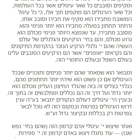
ומקיפים וסובבים כל שאר עיגולים אשר בכל העולמות,
וכל שאר העיגולים הם מוקפים תוך אלו, כי כל עיגול
המשובח מחבירו הוא מקיף את חבירו וסובב אותו,
והיותר תחתון במעלה מחבירו הוא יותר פנימי והוא
מסובב מחבירו, עד שנמצא היותר פנימי מכולם הוא
גרוע מכולם, והם בחי’ הרקיעים והגלגלים של עולם
העשיה שהם י’ גלגלי הרקיע הנזכר בהקדמת התיקונים
והם נקראים “אופנים” אשר הם הרקיעים הסובבים עלינו
בעולם השפל ובעולם החומרי הזה.
ומבואר הוא שמאחר שהם יותר פנימים ותוכניים שבכל
העיגולים אם כן פשוט הוא שיהיו יותר תחתונים מהם,
כגלדי בצלים זה בזה שהגלד החיצון העליון מכולם הוא
יותר גדול ועל דרך זה הם נכללים ומתלבשים זה בתוך זה.
ובענין הי’ עיגולים דעולם הנקודים יתבאר בע”ה ענין
דרוש העיגולים בפרטות ובמקום הזה לא נוכל לבאר
בפרטות רק בכללות ובקיצור גדול וע”ש.
ואחר שיצאו י’ עיגולי אדם קדמון הזה (שהם בחי’ נפש
שבו) — עוד נתגלו ויצאו באדם קדמון זה י’ ספירות