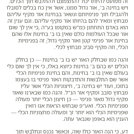
זה ממועט להיותו יכול להתצמצם ולהתלבש תוך הכלים.
ויש בחינה ב’, אור גדול ממנו, אשר אין כח בכלים לסובלו
ולהגבילו תוך פנימיותם ונשאר בבחינת אור מקיף עליהם
מבחוץ ומאיר להם בהיותו אור מקיף עליהם. וגם ענין זה
הוא באדם התחתון כמ”ש במקומו בע”ה ,כי אין לך שום
אור שבכל העולמות כולם שאין בו ב’ בחינות אלו שהם
בחינת אור פנימי קטן ואור מקיף גדול; זה בפנימיות
הכלי, וזה מקיף סביב מבחוץ לכלי.
והנה כמו שבחלק האור יש בו ב’ בחינות — כן בחלק
הכלים יש בהם ב’ בחינות כיוצא באלו, כי אין לך שום כלי
בעולם שאין בו ב’ בחינות, והם בחינת פנימיות הכלי
אשר שם התלבשות והתדבקות האור פנימי בו בעצמו
בתוכו, ועוד יש בחינה ב’, חיצוניות הכלי אשר עליו
מבחוץ סובב ומקיף אור הנ”ל. והנה כמו שבארנו שאור
מקיף גדול מאור פנימי — כן חיצון הכלי יותר מעולה
מפנימיות הכלי. ואע”פ שבחוש הראות אנו רואין
שפנימיות הכלי הוא יותר זך ומעולה מחצוניות הכלי —
הענין הוא באופן שנבאר עתה.
דע, כי הנה האור כולו שוה, וכאשר נכנס ונתלבש תוך