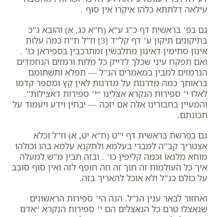
עילאה דלתתא כלהו איקרו אין סוף
.
גם בפ’ בראשית דף כ”ג ע”א (ח”א כג, א) והובא ג”כ
בתיקונים תיקון ע’ דף קל”ד ‏
[3]
וז”ל
ת”ח כמה עלות
אינון סתימין דאינון מתלבשין ומתרכבין בספיראן כו’
.
ואם תפקח עיני שכלך לדייק כל מלות ורמזים הנחמדים
הנרמזים למבין במאמרים הנ”ל — תפלא ותשתומם
בראותך כמה מדרגות על מדרגות לאין קץ ומספר קדמו
לאלו י’ ספירות הנקרא אצלינו “י’ ספירות דאצילות”.
והמעיין בחבורינו אלה אם יזכה — יבחין וידע ויעמוד על
תכונתם.
גם בפרשת בראשית דף י”ט (ח”א יט, א) וז”ל
וכלא
אצטריך קב”ה למברי בעלמא ולתקנא עלמא בהו וכולהו
מוחא מלגאו וכמה קליפין כו’
. ובזה תבין מ”ש למעלה
איך כל העולמות זה תוך זה וזה חופף לזה ואין סוף סובב
על כולם כנ”ל ולא אוכל להאריך בזה.
ואחזור לבאר ענין הנ”ל. הנה הי’ ספירות הראשונים
שנאצלו טרם כל הנאצלים הם י’ ספירות הנקרא “אדם