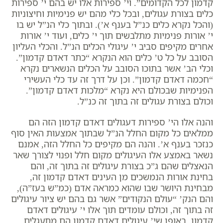
קדמון לכל הקדומים”. וי’ ספירות אלו יש בהם י’ ספירות
כלים בצורת עגולים, ובכל כלי מהם יש פנימיות וחיצוניות
(
והכל נקרא כלים כנ”ל בענף א’
). ובתוך כלי הנ”ל יש בו
י’ אורות פנימיות מתלבשים תוך י’ כלים, ועוד י’ אורות
אחרים מקיפים סביב י’ עיגולי הכלים הנ”ל. והכלי העליון
הסובב על כל ט’ כלים הוא הנקרא “כתר דאדם קדמון”.
וכלי הב’ אשר בתוכו הסובב על הכלים הנשארים נקרא
“חכמה דאדם קדמון”. וכן על דרך זה עד כלי העשירי
הפנימיות שבכולם היא נקרא “מלכות דאדם קדמון”.
וכולם בצורת עגולים זה בתוך זה כנ”ל.
והנה אלו הי’ ספירות דעגולים דאדם קדמון הזה הם
ממלאים כל מקום החלל הנ”ל שבתוך אמצעות האין סוף
כנזכר בענף א’. והנה הם מקיפים כל החלל הזה, אמנם
נשאר באמצע אלו העיגולים מקום חלל ופנוי לצורך שאר
הנאצלים שהם ג”כ בצורת עיגולים זה בתוך זה, והם
בחינת אורות הנמשכים מן העינים דאדם קדמון זה,
מבחינת היושר שבו שהוא כמראה אדם (כמ”ש בעז”ה),
והם הנק’ “עולם הנקודים” אשר גם בהם יש ציור עיגולים
זה בתוך זה, וכולם עומדים תוך אלו י’ עיגולים דאדם
קדמון, באופן שי’ עיגולים דאדם קדמון הם מתעגלים