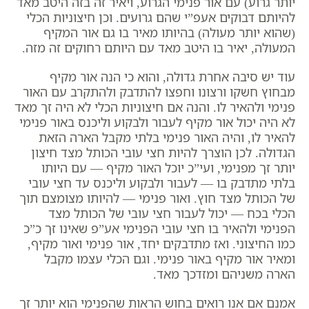
יותר גרוע) עם אור פנימי הגרוע, ויאיר זה בזה היטב מאד
להיותם דבוקים אעפ”י שהם גרועים. וכן חיצוניות הכלי
(שהוא יותר מעולה) בהיותו מאיר בו גם אור המקיף
המעולה, יאיר בו היטב מאד עם היותם רחוקים זה מזה.
עוד יש סיבה אחרת גדולה, והוא כי הנה אור מקיף
מבחוץ חשקו ורצונו וחפצו להתדבק ולהתקרב עם האור
פנימי ולהאיר לו. והנה אם חיצוניות הכלי לא היה זך מאד
לא היה יכול אור מקיף לעבור ולבקוע וליכנס באור פנימי
להאיר לו, והיה האור פנימי בלתי מקבל הארה הזאת
הגדולה. לכן הוצרך להיות חצי עובי הכותל מצד חיצון
יותר זך מפנימי, ועי”כ יוכל האור מקיף — עם היותו
בלתי מתדבק בו — לעבור ולבקוע וליכנס עד חצי עובי
של הכותל מצד חוץ. ואור פנימי — להיותו מצומצם תוך
הכלי בכח — יכול לעבור חצי עובי של הכותל מצד
הפנימי ולהאיר בו חצי עובי הפנימי אע”פ שאינו זך כ”כ
כמו החיצוני. ואז מתדבקים יחד, אור פנימי ואור מקיף,
ומאיר אור מקיף באור פנימי. וגם הכלי עצמו מקבל
הארה משניהם ומזדכך מאד.
אמנם אם אנו רואים בחוש הראות שהפנימי הוא יותר זך