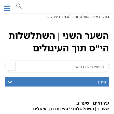
Ski
עמוד ראשי
אוצר הכתבים
t
היכל א' | מן שבעה היכלות והוא היכל א"ק
כתבי האר"י
עץ חיים
conten
השער השני | השתלשלות הי”ס תוך העיגולים
השער השני | השתלשלות
הי”ס תוך העיגולים
סינון
עץ חיים | שער ב
שער ב | השתלשלות י’ ספירות דרך עיגולים