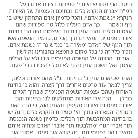
היטב. הרי מפורש היות י’ ספירות בצורת אדם בעל
רמ”ח אברים הנקרא כלים, ובתוכם העצמות של האורות
הנקרא “נשמת אדם”, והכל כדמיון אדם התחתון שיש בו
גוף ונשמה — כך אדם העליון כלול מי’ ספירות שהם
עצמות וכלים. והנה ענין בחינת העצמות הזה הם בחינת
אורות פנימיים המאירים תוך הכלים, כדמיון הנשמה אשר
תוך הגוף של האדם ומאירה בו כמ”ש נר ה’ נשמת אדם.
וזכור כלל זה כי בכל מקום שתמצא בחבורינו זה לשון
“אורות” הכוונה על הנשמה הפנימית שבו ולא על הכלים
עצמן. ואל תשכח ענין זה כי לא נוכל להזכירו בכל פעם.
ואחר שביארנו ענין ב’ בחינות הנ”ל שהם אורות וכלים,
צריך לבאר עוד פרטים אחרים דרך קצרה. והוא כי בחינת
האורות (שהם עצמות הנשמה הפנימית שבתוך הכלים
כנ”ל) — הנה אלו האורות מתחלקים לב’ בחינות והם
אורות פנימיות ואורות מקיפין. והענין הוא, כי הנה האור
המחיה והמאירה בתוך הי’ ספירות הנקרא כלים, הנה יש
בו בחינה המתלבשת תוך הכלים, כדמיון נשמה הנכנסת
תוך אברי הגוף ומתלבשת תוך איברי האדם ומחיה אותם
ומאיר בהם בפנימיותם, וזה יקרא אור פנימי. אמנם אור