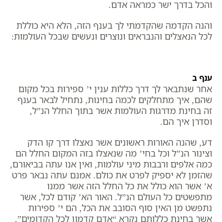
והכל בדרך ישר כמראה אדם.
והנה הקדמה שהקדמתי לך בענף הזה, הלא היא כוללת
לכל הנאצלים והנבראים ונוצרים ונעשים שבכל העולמות:
ענף ב
אחר שנתבאר לך דרך כללות ענין י’ ספירות בכל מקום
שהם, איך מתחלקים לכמה בחינות, נתחיל לבאר בענף
זה בחינת מדרגות העולמות אשר בתוך החלל הנ”ל,
וסדרן איך הם.
דע, שהנה האורות ראשונים אשר נאצלו דרך קו הדק
וצינור הנ”ל וכל בחי’ מה שנאצלו בזה המקום החלל הם
כמה אלפים ורבבות מיני עולמות, ואין אנו עתה בביאורם,
שהזמן לא יספיק לפרט את כולם. אמנם עתה נבאר פרט
א’ אשר הוא כולל את כל החלל הזה אשר ממנו
מתפשטים כל העולם הנ”ל. האור הא’ קודם לכל, אשר
נתפשט מן האין סוף הסובב את הכל, הם י’ ספירות
אשר בחינת כללותם נקרא “אדם קדמון לכל הקדומים”.