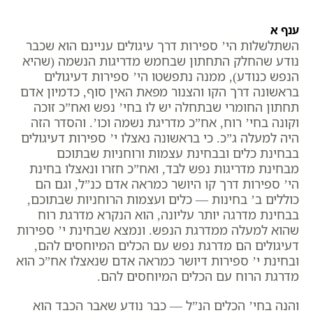
ענף א
השתלשלות הי’ ספירות דרך עיגולים עניינם הוא שכבר
נודע שהחלק התחתון שבחמש מדריגות הנשמה (שהיא
הנפש כנודע), ממנה נתפשטו הי’ ספירות דעיגולים
בראשונה דרך הקו והצנור מפאת האין סוף, כדמיון אדם
תחתון החומרי שבתחלה יש לו בחי’ נפש ואח”כ זוכה
וקונה בחי’ רוח, אח”כ מדריגת נשמה וכו’. והסדר הזה
היה למעלה ג”כ. כי בראשונה נאצלו י’ ספירות דעיגולים
בבחינת כלים ובבחינת עצמות ורוחניות שבתוכם
מבחינת מדריגות נפש לבד, ואח”כ חזרו ונאצלו בחינת
הי’ ספירות דרך קו היושר כמראה אדם כנ”ל, וגם הם
כוללים ב’ בחינות — כלים ועצמות הרוחניות שבתוכם,
בבחינת מדרגה יותר עליונה, הוא הנקרא מדרגת רוח
שהוא למעלה ממדרגת הנפש. ונמצא שבחינת י’ ספירות
דעיגולים הם מדרגת נפש עם הכלים המיוחסים להם,
ובחינת י’ ספירות דיושר כמראה אדם שנאצלו אח”כ הוא
מדרגת הרוח עם הכלים המיוחסים להם.
והנה בחי’ הכלים הנ”ל — כבר נודע שאבר הכבד הוא