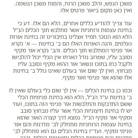
משכן הנפש, והלב משכן הרוח, והמוח משכן הנשמה.
ואין כאן מקום ביאור פרטים אלו:
עוד צריך להודיע כללים אחרים, הלא הם אלו. דע כי
בחינת עצמות ורוחניות אשר מתלבש תוך הכלים הנ”ל
הלא הוא הנזכר תמיד אצלינו בחיבורינו זה בחינת אורות
נעלמים. והנה האורות האלו הם ב’ בחינות — א’ נקרא
אור פנימי המתלבש תוך הכלים. והב’ נקרא אור מקיף
וסובב עליו, שמרוב גודל הארתו אין הכלי יכול להלבישו
ולקבל כחו בתוכו ונשאר אור ההוא מקיף וסובב עליו
מבחוץ. ואין לך שום אור בעולם שאינו כולל ב’ בחינות
אלו שהוא אור פנימי ואור מקיף.
וכמו כן בחינת הכלים — אין לך שום כלי בעולם שאין לו
ב’ בחינות ע”ד הנ”ל, הלא הוא בחינת פנימיות הכלי
ששם התדבקות והתלבשות אור פנימי הזה בתוכו, ועוד
יש לו בחינת חיצוניות הכלי אשר עליו מבחוץ סובב
ומקיף אור מקיף הנ”ל. נמצא דרך קצרה האור שהוא
בחינת עצמות הרוחניות מתחלק לב’ מדרגות והם אור
פנימי ומקיף. ועד”ז בחינת הכלים גם הוא מתחלק לב’
מדרגות והם פנימיות הכלים וחיצוניות הכלים. וכבר