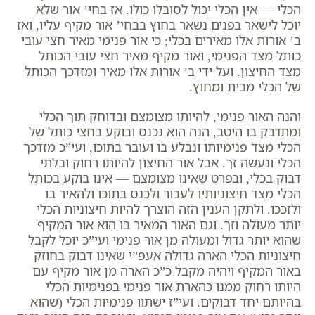
הכלי — אין הכלי יכול לסובלו כולו. אז בחי’ אור שלא
יוכל לישאר בפנים נשאר בחוץ בבחי’ אור מקיף עליו, ואז
ב’ אורות אלו מאירים בכלי; כי אור פנימי מאיר חצי עובי
כותל מצד הפנימי, ואור מקיף מאיר חצי עובי הכותל
מצד החיצון. ועל ידי ב’ אורות אלו מאיר ומזדכך הכותל
של הכלי מבית ומחוץ.
והנה האור פנימי, להיותו מצומצם ובדוחק תוך הכלי
ומתדבק בו היטב, הנה הוא נכנס ובוקע בחצי כותל של
הכלי מצד פנימיותו ונבלע בו ועובר בתוכו, ועי”כ מזדכך
הכלי ונעשה זך. אבל אור החיצון להיותו רחוק ובלתי
דבוק בכלי, ובפרט שאינו מצומצם — אינו בוקע בכותל
הכלי מצד חיצוניותיו לעבור ולכנס בתוכו ולהאיר בו
ולזככו. ולתקן הענין הזה הוצרך להיות חיצוניות הכלי
יותר מעולה וזך. וגם האור המאיר בו הוא אור המקיף
שהוא יותר גדול ומעולה מן אור פנימי ועי”כ יוכל לקבל
חיצוניות הכלי הארה גדולה אעפ”י שאינו דבוק בחוזק
באור המקיף ויהיה מקבל כ”כ הארה מן אור מקיף עם
היותו רחוק ממנו כהארת אור פנימי בפנימיות הכלי
בהיותם יחד דבוקים. ועי”ז ישתוו פנימיות הכלי (שהוא