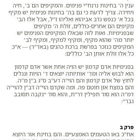
ענין ה’ בחינות נרנח”י פנימים. והמקיפים הם ב’, חיה
ויחידה. צריך לדעת כי גם בה’ בחינות פנימית יש מקיף
בכל א’ כנפש נדב אביהוא ואליהו ז”ל, אבל אלו הב’
מקיפים הם אחרים-כוללים, זולת ה’ מקיפים
שבפנימיות. ואות לזה שבאלו המקיפים הפנימים יש
יותר מה’ שהוא מקיף, ומקיף למקיף, ומקיף לב’
המקיפים כנזכר בפרשת ברכת כהנים (באד”ר) — א”כ
כל אלו זולת אותן הב’ כוללים:
בפנימיות אדם קדמון יש הויה אחת אשר אדם קדמון
הוא לבוש אליה ומד’ אותיותה יוצאים ד’ הויות ונגלים
לחוץ של אדם קדמון והם הוי”ה דע”ב ס”ג ב”ן מ”ה.
והם במצח אזן חוטם פה. ומה שקדם הוי”ה דב”ן להוי”ה
דמ”ה הוא סוד תפילין דר”ת, והוא סוד “
נקבה תסובב
גבר
“:
פרק ב
אח”כ באו הטעמים האמצעיים. והם בחינת אור היוצא