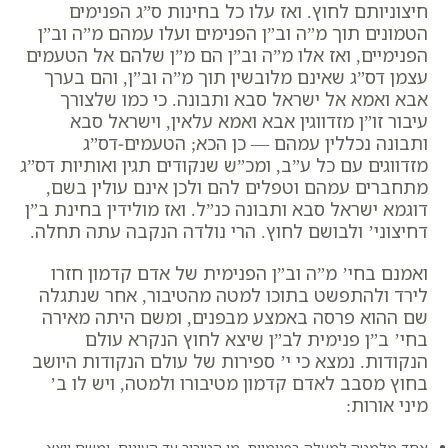
חיצוניותם לחוץ. ואז עלו כל בחינות ס”ג הפנימים
הטמונים תוך מ”ה וב”ן הפנימים ועלו עמהם מ”ה וב”ן
הפנימיים, ואז אלו מ”ה וב”ן הם מ”ן שלהם אל הטעמים
עצמן דס”ג שאינם מלובשין תוך מ”ה וב”ן, והם בערך
אבא ואמא אל ישראל סבא ותבונה. כי כמו שלצורך
עיבור זו”ן מזדווגין אבא ואמא עלאין, וישראל סבא
ותבונה נכללין עמהם — כן הכא; הטעמים-דס”ג
מזדווגים עם כל ע”ב, ומכ”ש שנקודים תגין ואותיות דס”ג
מתחברים עמהם וטפלים להם ולכן אינם עולין בשם,
דוגמא ישראל סבא ותבונה כנ”ל. ואז מולידין בחינת ב”ן
דחיצוני’ ולבושם לחוץ. הרי נולדה הנקבה עתה תחלה.
ואמנם בחי’ מ”ה וב”ן הפנימית של אדם קדמון חזרו
לירד ולהתפשט בתוכו למטה מהטיבור, אחר שנתגלה
שם ההוא פרסה באמצע מבפנים, ומשם היתה מאירה
בחי’ ב”ן פנימית לב”ן שיצא לחוץ הנקרא עולם
הנקודות. נמצא כי י’ ספירות של עולם הנקודות היושב
בחוץ מסבב לאדם קדמון מטיבורו ולמטה, ויש לו ב’
מיני אורות:
אחד מלמטה למעלה בפנימיות, מן הטיבור עד העינים, ומשם יוצא