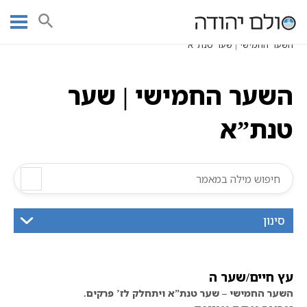
Ski
עמוד ראשי
אוצר הכתבים
t
היכל א' | מן שבעה היכלות והוא היכל א"ק
כתבי האר"י
עץ חיים
conten
השער החמישי | שער טנת”א
השער החמישי | שער
טנת”א
סינון
עץ חיים/שער ה
השער החמישי – שער טנת”א ויתחלק לז’ פרקים.