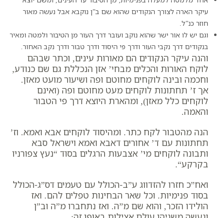
עיקר הארה לצורך הנקודים שהוא שם ב”ן נוקבא אבל נעשה מאור
חוזר כנ”ל.
וגם יש לו אור ישר שהוא נוקב ועובר דרך העור מן הטיבור ולמטה ומאיר
בנקודים דרך נקבי העור ודרך פי היסוד ודרך טבור ודרך נקב האחור.
והנה עיקר הנקודים הם מאורות עינים, וכתר שבהם
לוקח האורות והכלים מבחי’ אזן הנכללת גם שם כנודע,
וחכמה ובינה לוקחים מחוטם ופה ושיעור מועט מאזן.
אך ז’ תחתונות לוקחים מעט מחוטם ופה (ואינם
לוקחים כלל מאזן), ומהארת היוצא דרך פי הטבור
והאמה.
הנה מהטבור לקח כתר. ומהיסוד לוקחים אבא ואמא. וז’
תחתונות עם ד’ אחורים דאבא ואמא וישראל סבא
ותבונה לוקחים מי’ אצבעות הרגלים בסוד “
נעץ צפורניו
בקרקע
“.
ואח”כ חזרו להזדווג ע”ב-הכולל עם טעמים דס”ג-הכולל
בסוד פנימיות. וכל שאר הבחינות טפלים להם. ואז
הולידו הזכר, והוא שם מ”ה. ואז נתחברו מ”ה וב”ן
ונעשה משניהן עולם אצילות באופן זה: