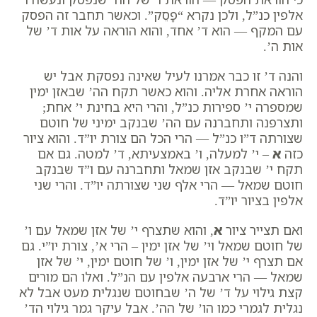
אלפין כנ”ל, ולכן נקרא “פָסֵק”. וכאשר תחבר זה הפסק
עם המקף — הוא ד’ אחד, והוא הוראה על אות ד’ של
אות ה’.
והנה ד’ זו כבר אמרנו לעיל שאינה נפסקת אבל יש
הוראה אחרת אליה. והוא כאשר תקח הה’ שבאזן ימין
שמספרה י’ ספירות כנ”ל, והרי היא בחינת י’ אחת;
ותצרפנה ותחברנה עם הה’ שבנקב ימיני של חוטם
שצורתה ד”ו כנ”ל — הרי הכל הם צורת יו”ד. והוא ציור
כזה
א
– י’ למעלה, ו’ באמצעיתא, ד’ למטה. גם אם
תקח י’ שבנקב אזן שמאל ותחברנה עם ו”ד שבנקב
חוטם שמאל — הרי אלף שני שצורתה יו”ד. והרי שני
אלפין בציור יו”ד.
ואם תצייר ציור
א
, והוא שתצרף י’ של אזן שמאל עם ו’
של חוטם שמאל וי’ של אזן ימין – הרי א’, צורת יו”י. גם
אם תצרף י’ של אזן ימין, ו’ של חוטם ימין, י’ של אזן
שמאל — הרי ארבעה אלפין עם הנ”ל. ואלו הם מורים
קצת גילוי על ד’ של ה’ שבחוטם שנגלית מעט אבל לא
נגלית לגמרי כמו הו’ של הה’. אבל עיקר גמר גילוי הד’