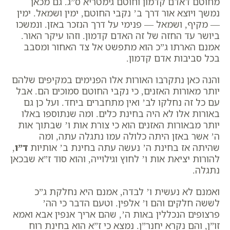
מחוטם דאדם קדמון ו
חוטם
גימטריא
ס”ג
. גם מכאן
נמשך ויוצא אור דרך ב’ נקבי החוטם, ימין ושמאל. ימין
— מקיף, ושמאל — פנימי על דרך הנזכר באזן. ונמשכו
ביושר עד החזה של זה האדם קדמון. וזהו עיקר האור.
אמנם הארתו ג”כ הוא מתפשט אל צד האחור ומסבב
בכל סביבות אדם קדמון.
והנה כאן נתקרבו האורות אלו הפנימים במקיפים שלהם
יותר מאורות האזנים, כי נקבי החוטם סמוכים הם. אבל
עם כל זה נחלקו לב’‏ ואין מתחברים ביחד. ועל כן גם
באורות אלו לא היה בחינת כלים. ומה שנתוספו באלו
יותר‏ מבאורות האזנים הוא כי צורת אות ו’ שבתוך אות
ה’ אשר באזן היתה כלולה עמו נתגלה עתה, ומה
שהיתה אז בחינת ה’ נעשה עתה בחינת ב’ אותיות
ד”ו
,
להורות יציאת אות ו’ לחוץ וגילוייה, והוא סוד ז”א שבכאן
נתגלה‏.
ואמנם לא נעשית ו’ לבדה, אמנם היא נחלקת ג”כ
לששה חלקים והם ו’ אלפין. וטעם הדבר כי הה’
פרצופים הנכללין באות ה’, שהם אריך אנפין אבא ואמא
זו”ן, והם נקרא
יחנר”ן
. נמצא כי ז”א הוא בחינת רוח