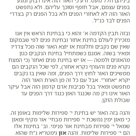
ביניהם חלל מעט. ודע כי האור הזה אינו דבוק ונוגע
בפנים עצמם, אבל חופף וסוכך עליהם. ולא נתפשט
האור הזה לא לאחורי הפנים ולא בכל הפנים רק בצדדי
הפנים לבד כנ”ל.
ובזה תבין הקדמה א’ והוא כי בבחינת הראש אין אנו
מזכירין לעולם בחינת אחור ובחינת פנים לפי שבמקום
שאין שם נקבים וחלונות אז יוצא האור שוה מכל צדדיו
ומאיר בשוה. אמנם כשמתחיל בחינת הנקבים כגון
מהאזנים ולמטה — אז יש בחינת פנים ואחור (כי המצח
נקרא פנים והעורף נקרא אחור), לפי שכל הנקבים הם
ממשיכים האור לחוץ דרך הפנים, ומה שאין בו נקבים
יקרא “אחור”. אבל עם כל זה מן הארת האור הזה
מתפשט ומאיר בכל סביבות אדם קדמון הזה אבל עיקר
האור אינו רק מה שכנגד האזן כנגד דרך הפנים עד
שבולת הזקן.
והנה בזה האור יש בחינת י’ ספירות שלימות באופן זה.
כי מאזן ימין נמשכת י’ ספירות מבחי’ אור מקיף ומאזן
שמאל י’ ספירות מבחינת אור פנימי. וב’ בחינות אלו
הם י’ ספירות שלימות. והנה
אזן
גימטריא
נ”ח
שהוא