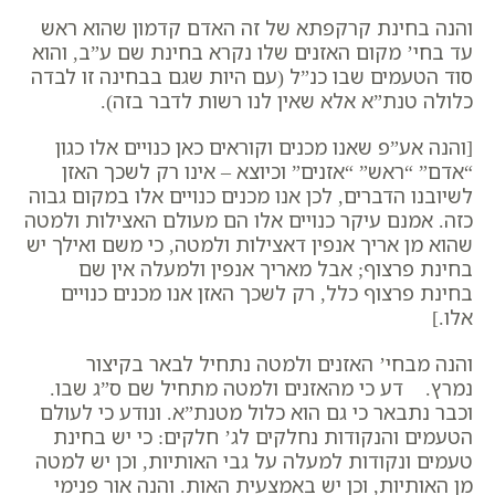
והנה בחינת קרקפתא של זה האדם קדמון שהוא ראש
עד בחי’ מקום האזנים שלו נקרא בחינת שם ע”ב, והוא
סוד הטעמים שבו כנ”ל (
עם היות שגם בבחינה זו לבדה
כלולה טנת”א אלא שאין לנו רשות לדבר בזה
).
[והנה אע”פ שאנו מכנים וקוראים כאן כנויים אלו כגון
“אדם” “ראש” “אזנים” וכיוצא – אינו רק לשכך האזן
לשיובנו הדברים, לכן אנו מכנים כנויים אלו במקום גבוה
כזה. אמנם עיקר כנויים אלו הם מעולם האצילות ולמטה
שהוא מן אריך אנפין דאצילות ולמטה, כי משם ואילך יש
בחינת פרצוף; אבל מאריך אנפין ולמעלה אין שם
בחינת פרצוף כלל, רק לשכך האזן אנו מכנים כנויים
אלו.]
והנה מבחי’ האזנים ולמטה נתחיל לבאר בקיצור
נמרץ. דע כי מהאזנים ולמטה מתחיל שם ס”ג שבו.
וכבר נתבאר כי גם הוא כלול מטנת”א. ונודע כי לעולם
הטעמים והנקודות נחלקים לג’ חלקים: כי יש בחינת
טעמים ונקודות למעלה על גבי האותיות, וכן יש למטה
מן האותיות, וכן יש באמצעית האות. והנה אור פנימי