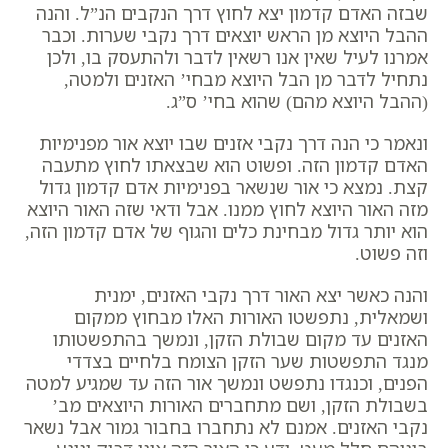
שבזה האדם קדמון יצא לחוץ דרך הנקבים הנ”ל. והנה
ההבל היוצא מן הראש יוצאים דרך נקבי שערות. וכבר
אמרנו לעיל שאין אנו רשאין לדבר ולהתעסק בו, ולכן
נתחיל לדבר מן הבל היוצא מבחי’ האזנים ולמטה,
(ההבל היוצא מהם) שהוא בחי’ ס”ג.
ונאמר כי הנה דרך נקבי אזנים שבו יוצא אור מפנימיות
האדם קדמון הזה. ופשוט הוא שבצאתו לחוץ מתעבה
קצת. נמצא כי אור שנשאר בפנימיות אדם קדמון גדול
מזה האור היוצא לחוץ ממנו. אבל ודאי שזה האור היוצא
הוא יותר גדול מבחינת כלים והגוף של אדם קדמון הזה,
וזה פשוט.
והנה כאשר יצא האור דרך נקבי האזנים, ימנית
ושמאלית, נתפשטו האורות האלו מבחוץ ממקום
האזנים עד מקום שבולת הזקן, ונמשך בהתפשטותו
מנגד התפשטות שער הזקן הצומח בלחיים בצדדי
הפנים, וכנגדו נתפשט ונמשך אור הזה עד שמגיע למטה
בשבולת הזקן, ושם מתחברים האורות היוצאים מב’
נקבי האזנים. אמנם לא נתחברו בחבור גמור אבל נשאר