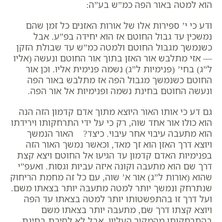
הוא למטה באור הפה כמ”ש בע”ה:
ודע כי י’ ספירות אלו של אורות האזנים כל זמן שהם
נמשכין עד גבול החוטם אז הוא יחידה בפ”ע. אבל
כשנמשך מגבול החוטם ולמטה כמ”ש עד שבולת הזקן
— אזי מתלבש אור האזן בתוך אור החוטם ונעשה (אליו
ל”ג) בחי’ (פנימיות ל”ג) נשמה פנימית אליו. וכן אור
החוטם כשנמשך מגבול הפה אז מתלבש באור הפה
ונעשה החוטם בחינת נשמה ופנימיות אל אור הפה.
גם דע כי אותו האור היוצא מתוך אדם קדמון הזה הנה
הוא כולו אור אחד שוה, רק כי על ידי התרחקותו וירידתו
הוא מתעבה עיבוי אחר עיבוי. כיצד? האור הנמשך
ויוצא דרך האזן הוא זך מאד, וכאשר נמשך האור הזה
בפנימיות האדם קדמון עד הגיעו אל החוטם ויצא קצת
דרך שם הוא מתעבה וקונה איזה עביות וגסות. ואעפ”י
שהוא (אורות ל”ג) אור א’ שוה, עם כל זה מחמת הריחוק
שנתרחק ונמשך יותר למטה מתעבה יותר בצאתו משם.
ועל דרך זו בהתפשטותו יותר למטה בצאתו עד הפה
ויוצא קצתו דרך שם, מתעבה יותר בצאתו משם
בהתרחקותו מהמקור העליון, אבל לא לסיבת בחינת