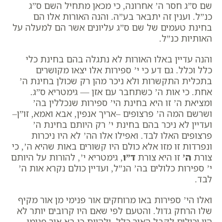
שם
ס”ג
חסר ה’ אחרונה, כי מכאן מתחיל השם ס”ג
כנ”ל. וענין זה יתבאר בע”ה. והנה האורות אלו הם
בחינת טעמים של שם ס”ג עליונים אשר הם למעלה על
האותיות כנ”ל.
והנה עדיין באלו האורות לא נתגלה בהם בחינת כלי
כלל וכלל. גם דע כי י’ ספירות אלו יצאו מקושרים
בתכלית התקשרות ולא ניכר מהן רק שכולן בחינת ה’
אחת. כי אות ה’ כשתחבר עם אזן — גימטריא ס”ג.
ומציאת ה’ זו היא בחינת הי’ ספירות שנכללין בה’
ושרשם המה ה’ פרצופים –אריך אנפין, אבא ואמא, זו”ן–
ועדיין לא ניכר בהם בחינת י’ רק היותם בחינת ה’
פרצופים האלו לבד. ואפילו אלו הה’ לא היו ניכרות
ונפרדות זו מזו אלא כולם היו קשורים באות שהיא ה’, כי
צורת
ה’
זו היא צורת
ד”ו
, גימטריא י’, להורות על היותם
י’ ספירות כלולים בה’ הנ”ל, ועדיין כולם נקרא אות ה’
לבד.
ואלו הי’ ספירות באו מרוחקים אור פנימי מן אור מקיף
שלו הרחק גדול. והטעם לפי שאם היו קרובים יותר לא
היו יכולים לקבל האור כלל, ולהיות כי בא אור פנימי