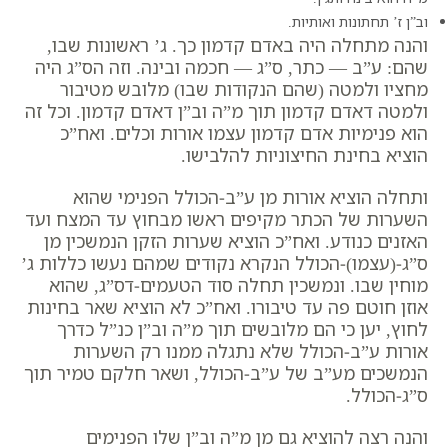
וב”ן ז’ תחתונות ואותיות.
והנה מתחלה היה באדם קדמון כך. ג’ ראשונות שבו,
שהם: ע”ב — כתר, ס”ג — חכמה ובינה. וזה הס”ג היה
מחציו ולמטה (
שהם הנקודות שבו
) מלובש מטיבור
ולמטה דאדם קדמון תוך מ”ה וב”ן דאדם קדמון. וכל זה
הוא פנימיות אדם קדמון עצמו אורות וכלים. ואח”כ
הוציא בחינת החיצוניות להלבישו.
ותחלה הוציא אורות מן ע”ב-הכולל הפנימי שהוא
השערות של הכתר מקיפים ראשו מבחוץ עד המצח ועד
האזנים כנודע. ואח”כ הוציא שערות הזקן הנמשכין מן
ס”ג-(עצמו)-הכולל הנקרא נקודים שמהם נעשו כללות ג’
מוחין שבו. ונמשכין תחלה סוד הטעמים-דס”ג, שהוא
אוזן חוטם פה עד טיבורו. ואח”כ לא הוציא שאר בחינות
לחוץ, יען כי הם מלובשים תוך מ”ה וב”ן כנ”ל כדרך
אורות ע”ב-הכולל שלא נתגלה ממנו רק השערות
הנמשכים מע”ב של ע”ב-הכולל, ושאר חלקם טמיר תוך
ס”ג-הכולל.
והנה רצה להוציא גם מן מ”ה וב”ן שלו הפנימים