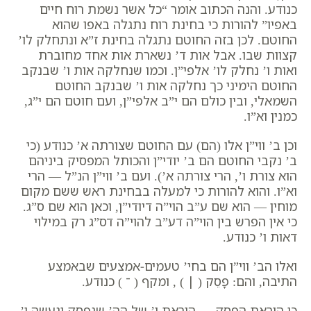
כנודע. והנה הכתוב אומר “
כל אשר נשמת רוח חיים
באפיו
” להורות כי בחינת רוח נתגלה באפו שהוא
החוטם. לכן בזה החוטם נתגלה בחינת ז”א ונתחלק לו’
קצוות שבו. אבל אות ד’ נשארת אות אחד מחוברת
ואות ו’ נחלק לו’ אלפי”ן. וכמו שנחלקה אות ו’ שבנקב
החוטם הימיני כך נחלקה אות ו’ שבנקב החוטם
השמאלי, ובין כולם הם י”ב אלפי”ן, ועם חוטם הם י”ג,
כמנין וא”ו.
וכן ב’ ווי”ן אלו (הם) עם החוטם שצורתה א’ כנודע (
כי
ב’ נקבי החוטם הם ב’ יודי”ן והכותל המפסיק ביניהם
הוא צורת ו’, הרי צורתה א’
). ועם ב’ ווי”ן הנ”ל — הרי
וא”ו. והוא להורות כי למעלה בבחינת ראש ששם מקום
מוחין — הוא שם ע”ב הוי”ה דיודי”ן, וכאן הוא שם ס”ג.
כי אין הפרש בין הוי”ה דע”ב להוי”ה דס”ג רק במילוי
דאות ו’ כנודע.
ואלו הב’ ווי”ן הם בחי’ טעמים-אמצעים שבאמצע
התיבה, והם: פָסֵק ( ׀ ) , ומקף ( ־ ) כנודע.
כי הוראת הפסק — הוראת ו’ של הה’ שנפסק ונעשה ו’