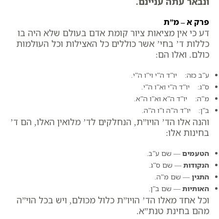
ונבאר עתה עניינם.
פרק א – מ”ת
דע כי אין מציאות ציור קומת אדם בעולם שלא היה בו
כללות ד’ בחי’ אשר כוללים כל האצילות וכל העולמות
כולם. ואלו הם:
ע”ב כזה:
יו”ד ה”י וי”ו ה”י
.
ס”ג:
יו”ד ה”י וא”ו ה”י
.
מ”ה:
יו”ד ה”א וא”ו ה”א
.
ב”ן:
יו”ד ה”ה ו”ו ה”ה
.
והנה אלו הד’ הויו”ת, הנחלקים לד’ מלואין האלו, הם ד’
בחינות אלו:
הטעמים
— שם ע”ב.
הנקודות
— שם ס”ג.
התגין
— שם מ”ה.
האותיות
— שם ב”ן.
וכל אחד מאלו הד’ הויו”ת כלול מכולם, ויש בכל הוי”ה
מהם בחינת טנת”א.