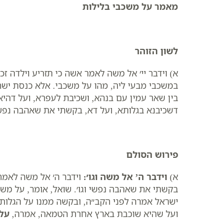
מאמר על משכבי בלילות
לשון הזוהר
א) וידבר יי׳ אל משה לאמר אשה כי תזריע וילדה זכר
במשכבי מבעי ליה, מהו על משכבי. אלא כנסת ישר
בין שאר עמין עם בנהא, ושכיבת לעפרא, ועל דה
דשכיבנא בגלותא, ועל דא, בקשתי את שאהבה נפשי
פירוש הסולם
א)
וידבר ה’ אל משה וגו׳
:
​וידבר ה׳ אל משה לאמר 
בקשתי את שאהבה נפשי וגו׳. שואל, אומר, על משכ
ישראל אמרה לפני הקב״ה, ובקשה ממנו על הגלות,
ועל שהיא שוכבת בארץ אחרת הטמאה, אמרה,
על