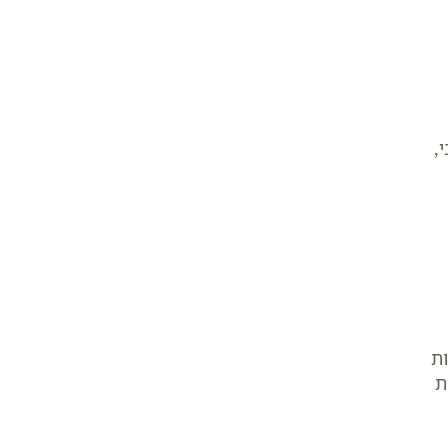
,
ות
ת