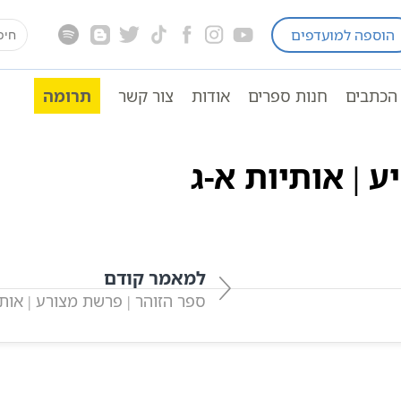
earch
הוספה למועדפים
 ויקרא
ספר הזוהר
פר' תזריע
ספר הזוהר | פרשת ת
for:
הכתבים
חנות ספרים
אודות
צור קשר
תרומה
מסודר בספר המרכזי של חכמת הקבלה | פה תמצאו את כל כתבי
 | אותיות א-ג
למאמר קודם
ספר הזוהר | פרשת מצורע | אותי
אהבתם? שתפו