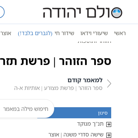
Ski
t
עמוד ראשי
אוצר הכתבים
זוהר חומש
conten
ראשי
שיעורי וידאו
שידור חי
(לגברים בלבד!)
אוצר 
הזוהר הקדוש:
לימוד זוהר וסודות הקבלה באופן 
הזוהר ותוספות
ספר הזוהר | פרשת תזריע
למאמר קודם
ספר הזוהר | פרשת מצורע | אותיות א-ה
סינון
תנ"ך מנוקד
שישה סדרי משנה | אוצר