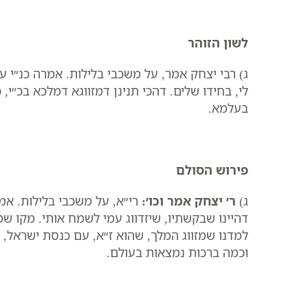
לשון הזוהר
ג) רבי יצחק אמר, על משכבי בלילות. אמרה כנ״י ע
לי, בחידו שלים. דהכי תנינן דמזווגא דמלכא בכ״
בעלמא.
פירוש הסולם
ג)
ר׳ יצחק אמר וכו׳
:
רי״א, ​על משכבי בלילות. א
דהיינו שבקשתיו, שיזדווג עמי לשמח אותי. מקו שמ
למדנו שמזווג המלך, שהוא ז״א, עם כנסת ישראל, י
וכמה ברכות נמצאות בעולם.