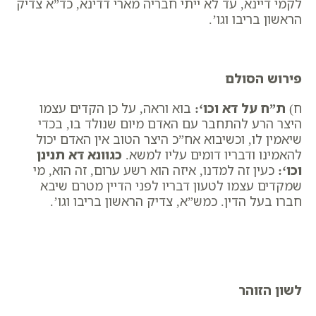
לקמי דיינא, עד לא ייתי חבריה מארי דדינא, כד”א צדיק
הראשון בריבו וגו’.
פירוש הסולם
ח)
ת”ח על דא וכו
‘:
בוא וראה, על כן הקדים עצמו
היצר הרע להתחבר עם האדם מיום שנולד בו, בכדי
שיאמין לו, וכשיבוא אח”כ היצר הטוב אין האדם יכול
להאמינו ודבריו דומים עליו למשא.
כגוונא דא תנינן
וכו
‘:
כעין זה למדנו, ​איזה הוא רשע ערום, זה הוא, מי
שמקדים עצמו לטעון דבריו לפני הדיין מטרם שיבא
חברו בעל הדין. כמש”א, ​צדיק הראשון בריבו וגו’.
לשון הזוהר