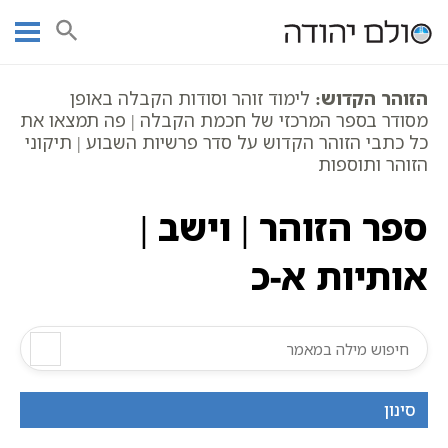
Ski
עמוד ראשי
אוצר הכתבים
זוהר חומש בראשית
t
ספר הזוהר
פר' וישב
ספר הזוהר | וישב | אותיות א-כ
conten
הזוהר הקדוש:
לימוד זוהר וסודות הקבלה באופן
מסודר בספר המרכזי של חכמת הקבלה | פה תמצאו את
כל כתבי הזוהר הקדוש על סדר פרשיות השבוע | תיקוני
הזוהר ותוספות
ספר הזוהר | וישב |
אותיות א-כ
סינון