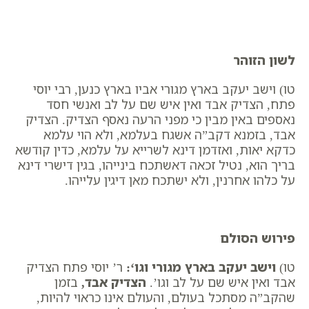
לשון הזוהר
טו) וישב יעקב בארץ מגורי אביו בארץ כנען, רבי יוסי
פתח, הצדיק אבד ואין איש שם על לב ואנשי חסד
נאספים באין מבין כי מפני הרעה נאסף הצדיק. הצדיק
אבד, בזמנא דקב”ה אשגח בעלמא, ולא הוי עלמא
כדקא יאות, ואזדמן דינא לשרייא על עלמא, כדין קודשא
בריך הוא, נטיל זכאה דאשתכח בינייהו, בגין דישרי דינא
על כלהו אחרנין, ולא ישתכח מאן דיגין עלייהו.
פירוש הסולם
טו) ​
וישב יעקב בארץ מגורי וגו
‘:
ר’ יוסי פתח ​הצדיק
אבד ואין איש שם על לב וגו’.
הצדיק אבד
,
בזמן
שהקב”ה מסתכל בעולם, והעולם אינו כראוי להיות,