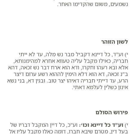
נשמעים, משום שהקדימו האחר.
לשון הזוהר
י) וע”ד, כל דיינא דקביל מבר נש מלה, עד לא ייתי
חבריה, כאילו מקבל עליה טעווא אחרא למהימנותא,
אלא ובא רעהו וחקרו, ודא הוא ארח דבר נש זכאה, דהא
ב”נ זכאה, דא הוא דלא הימין לההוא רשע ערום דיצר
הרע, עד דייתי חבריה דאיהו יצר טוב. ובגין דא, בני נשא
אינון כשלין לעלמא דאתי.
פירוש הסולם
י)
וע”ד כל דיינא וכו
‘:
וע”כ, כל דיין המקבל דבריו של
בעל דין, מטרם שיבא חברו, דומה כאלו מקבל עליו אל