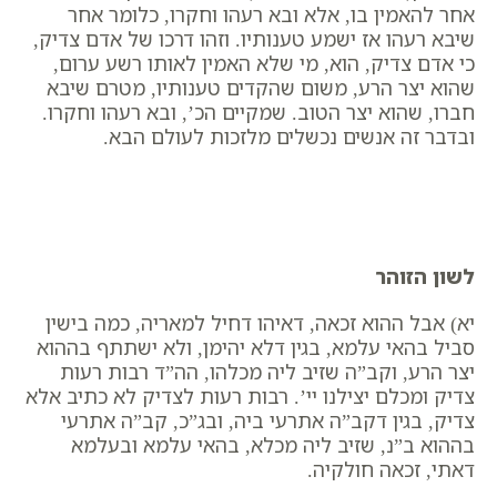
אחר להאמין בו, ​אלא ובא רעהו וחקרו, כלומר אחר
שיבא רעהו אז ישמע טענותיו. וזהו דרכו של אדם צדיק,
כי אדם צדיק, הוא, מי שלא האמין לאותו רשע ערום,
שהוא יצר הרע, משום שהקדים טענותיו, מטרם שיבא
חברו, שהוא יצר הטוב. שמקיים הכ’, ובא רעהו וחקרו.
ובדבר זה אנשים נכשלים מלזכות לעולם הבא.
לשון הזוהר
יא) אבל ההוא זכאה, דאיהו דחיל למאריה, כמה בישין
סביל בהאי עלמא, בגין דלא יהימן, ולא ישתתף בההוא
יצר הרע, וקב”ה שזיב ליה מכלהו, הה”ד רבות רעות
צדיק ומכלם יצילנו יי’. רבות רעות לצדיק לא כתיב אלא
צדיק, בגין דקב”ה אתרעי ביה, ובג”כ, קב”ה אתרעי
בההוא ב”נ, שזיב ליה מכלא, בהאי עלמא ובעלמא
דאתי, זכאה חולקיה.