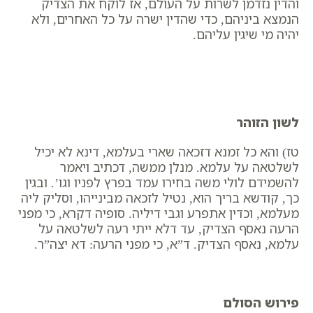
והדין נזדמן לשרות על העולם, אז לוקח את הצדיק
הנמצא ביניהם, כדי שהדין ישרה על כל האחרים, ולא
יהיה מי שיגין עליהם.
לשון הזוהר
טז) והא כל זמנא דזכאה שארי בעלמא, דינא לא יכיל
לשלטאה על עלמא. מנלן ממשה, דכתיב ויאמר
להשמידם לולי משה בחירו עמד בפרץ לפניו וגו’. ובגין
כך, קודשא בריך הוא, נטיל לזכאה מבינייהו, וסליק ליה
מעלמא, וכדין אתפרע וגבי דיליה. סופיה דקרא, כי מפני
הרעה נאסף הצדיק, עד דלא ייתי רעה לשלטאה על
עלמא, נאסף הצדיק. ד”א, כי מפני הרעה: דא יצה”ר.
פירוש הסולם