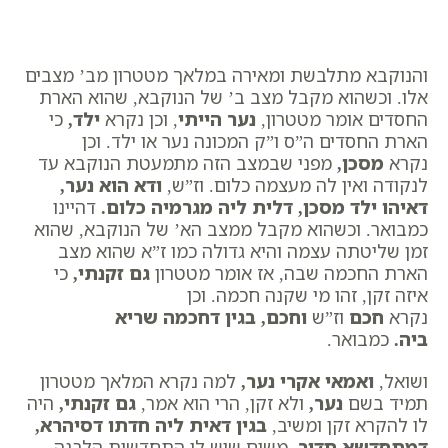
והנוקבא מתלבשת ומאירה במלאך מטטרון מב’ מצבים
אלו. וכשהוא מקבל מצב ב’ של הנוקבא, שהוא הארת
החסדים אומר מטטרון,
נער הייתי
, וכן נקרא
ילד
,
כי
הארת החסדים ה”ס ו”ק המכונה נער או ילד. וכן
נקרא
מסכן
,
מפני שבמצב הזה מתמעטת הנוקבא עד
לנקודה ואין לה מעצמה כלום. וז”ש,
ודא הוא נער,
דאיהו ילד מסכן, דלית ליה מגרמיה כלום
.
דהיינו
כמבואר. וכשהוא מקבל ממצב הא’ של הנוקבא, שהוא
זמן שליטתה עצמה והיא גדולה כמו ז”א שהוא מצב
הארת החכמה שבה, אז אומר מטטרון
גם זקנתי
,
כי
איזה זקן, ​זהו מי שקנה חכמה. וכן
נקרא
חכם
וז”ש
וחכם, בגין דחכמה שריא
ביה
.
כמבואר.
ושואל,
ואמאי אקרי נער
,
למה נקרא המלאך מטטרון
תמיד בשם
נער
,
ולא זקן, הרי הוא אמר,
גם זקנתי
,
היה
לו להקרא זקן ומשיב,
בגין דאית ליה חדתו דסיהרא,
דמתחדשא תדיר
,
משום שיש לו התחדשות הלבנה,