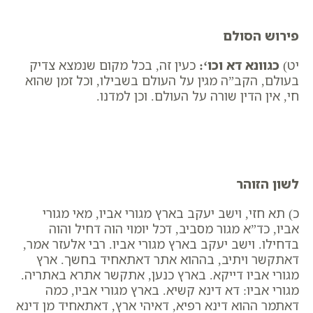
פירוש הסולם
יט)
כגוונא דא וכו
‘:
כעין זה, בכל מקום שנמצא צדיק
בעולם, הקב”ה מגין על העולם בשבילו, וכל זמן שהוא
חי, אין הדין שורה על העולם. וכן למדנו.
לשון הזוהר
כ) תא חזי, וישב יעקב בארץ מגורי אביו, מאי מגורי
אביו, כד”א מגור מסביב, דכל יומוי הוה דחיל והוה
בדחילו. וישב יעקב בארץ מגורי אביו. רבי אלעזר אמר,
דאתקשר ויתיב, בההוא אתר דאתאחיד בחשך. ארץ
מגורי אביו דייקא. בארץ כנען, אתקשר אתרא באתריה.
מגורי אביו: דא דינא קשיא. בארץ מגורי אביו, כמה
דאתמר ההוא דינא רפיא, דאיהי ארץ, דאתאחיד מן דינא