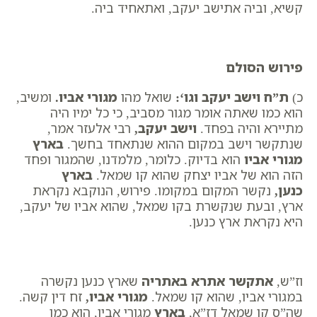
קשיא, וביה אתישב יעקב, ואתאחיד ביה.
פירוש הסולם
כ)
ת”ח
וישב יעקב וגו
‘:
שואל מהו
מגורי אביו
.
ומשיב,
הוא כמו שאתה אומר ​מגור מסביב, כי כל ימיו היה
מתיירא והיה בפחד.
וישב יעקב
,
רבי אלעזר אמר,
שנתקשר וישב במקום ההוא שנתאחד בחשך.
בארץ
מגורי אביו
הוא בדיוק. כלומר, מלמדנו, שהמגור ופחד
הזה הוא של אביו יצחק שהוא קו שמאל.
בארץ
כנען
,
נקשר המקום במקומו. פירוש, הנוקבא נקראת
ארץ, ובעת שנקשרת בקו שמאל, שהוא אביו של יעקב,
היא נקראת ארץ כנען.
וז”ש,
אתקשר אתרא באתריה
שארץ כנען נקשרה
במגורי אביו, שהוא קו שמאל.
מגורי אביו
,
זח דין קשה.
שה”ס קו שמאל דז”א,
בארץ
מגורי אביו, הוא כמו