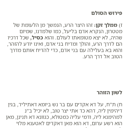
פירוש הסולם
ז) ​
ממלך זקן
:
זהו היצר הרע, הנמשך מן הלעומת של
מטטרון, הנקרא אדם בליעל, כמו שלמדנו, שמיום
שהיה, לא יצא מטומאתו לעולם. והוא
כסיל
,
שכל דרכיו
הם לדרך הרע, והולך ומדיח בני אדם, ואינו יודע להזהר,
והוא בא בעלילה עם בני אדם, כדי להדיח אותם מדרך
הטוב אל דרך הרע.
לשון הזוהר
ח) ת”ח, על דא אקדים עם בר נש ביומא דאתיליד, בגין
דיהימין ליה, דהא כד אתי יצר טוב, לא יכיל ב”נ
למהימנא ליה, ודמי עליה כמטולא, כגוונא דא תנינן, מאן
הוא רשע ערום, דא הוא מאן דאקדים לאטענא מלוי