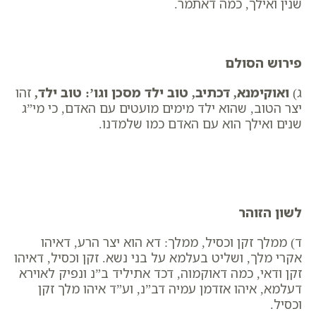
שנין ואילך, כמה דאתמר.
פירוש הסולם
ג)
ואוקימנא, דכתיב
,
​
טוב ילד מסכן וגו’: טוב ילד
,
זהו
יצר הטוב, שהוא ילד מימים מועטים עם האדם, כי מי”ג
שנים ואילך הוא עם האדם כמו שלמדנו.
לשון הזוהר
ד) ממלך זקן וכסיל, ממלך: דא הוא יצר הרע, דאיהו
אקרי מלך, ושליט בעלמא על בני נשא. זקן וכסיל, דאיהו
זקן ודאי, כמה דאוקמוה, דכד אתיליד ב”נ ונפיק לאוירא
דעלמא, איהו אזדמן עמיה דב”נ, וע”ד איהו מלך זקן
וכסיל.