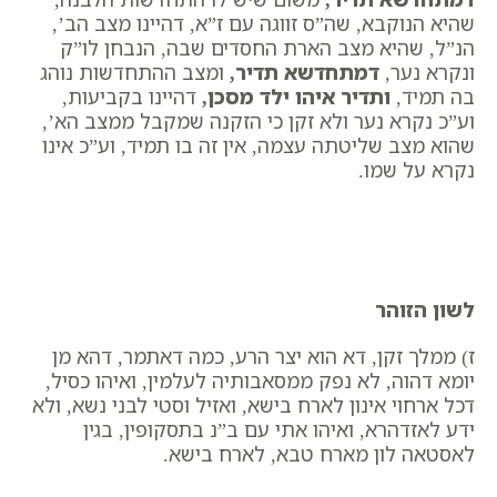
שהיא הנוקבא, שה”ס זווגה עם ז”א, דהיינו מצב הב’,
הנ”ל, שהיא מצב הארת החסדים שבה, הנבחן לו”ק
ונקרא נער,
דמתחדשא תדיר
,
ומצב ההתחדשות נוהג
בה תמיד,
ותדיר איהו ילד מסכן
,
דהיינו בקביעות,
וע”כ נקרא נער ולא זקן כי הזקנה שמקבל ממצב הא’,
שהוא מצב שליטתה עצמה, אין זה בו תמיד, וע”כ אינו
נקרא על שמו.
לשון הזוהר
ז) ממלך זקן, דא הוא יצר הרע, כמה דאתמר, דהא מן
יומא דהוה, לא נפק ממסאבותיה לעלמין, ואיהו כסיל,
דכל ארחוי אינון לארח בישא, ואזיל וסטי לבני נשא, ולא
ידע לאזדהרא, ואיהו אתי עם ב”נ בתסקופין, בגין
לאסטאה לון מארח טבא, לארח בישא.