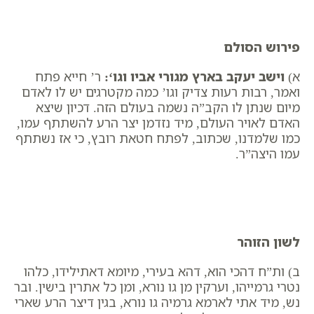
פירוש הסולם
א)
​
וישב יעקב בארץ מגורי אביו וגו
‘:
ר’ חייא פתח
ואמר, ​רבות רעות צדיק וגו’ כמה מקטרגים יש לו לאדם
מיום שנתן לו הקב”ה נשמה בעולם הזה. דכיון שיצא
האדם לאויר העולם, מיד נזדמן יצר הרע להשתתף עמו,
כמו שלמדנו, שכתוב,​ לפתח חטאת רובץ, כי אז נשתתף
עמו היצה”ר.
לשון הזוהר
ב) ות”ח דהכי הוא, דהא בעירי, מיומא דאתילידו, כלהו
נטרי גרמייהו, וערקין מן גו נורא, ומן כל אתרין בישין. ובר
נש, מיד אתי לארמא גרמיה גו נורא, בגין דיצר הרע שארי