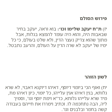
פירוש הסולם
יז)
ת”ח יעקב שלימו וכו
‘:
בוא וראה, יעקב בחיר
שבאבות היה, והוא היה עומד להמצא בגלות, אבל
מתוך שהוא צדיק נעצר הדין, ולא שלט בעולם, כי כל
ימיו של יעקב לא שרה הדין על העולם, והרעב נתבטל.
לשון הזוהר
יח) ואוף הכי ביומוי דיוסף, דאיהו דיוקנא דאבוי, לא שרא
גלותא, בגין דאיהו אגין עלייהו, כל יומוי, כיון דאיהו מת,
מיד שרא עלייהו גלותא, כד”א וימת יוסף וגו’, וסמיך
ליה, הבה נתחכמה לו. וכתיב וימררו את חייהם בעבודה
קשה בחמר ובלבנים וגו’.