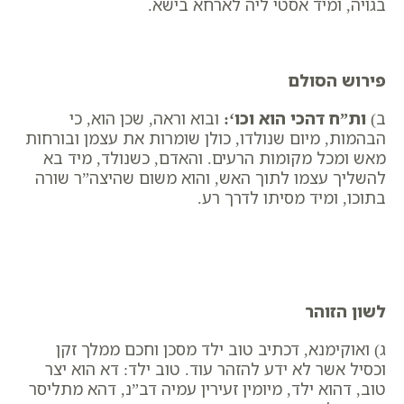
בגויה, ומיד אסטי ליה לארחא בישא.
פירוש הסולם
ב)
ות”ח דהכי הוא וכו
‘:
ובוא וראה, שכן הוא, כי
הבהמות, מיום שנולדו, כולן שומרות את עצמן ובורחות
מאש ומכל מקומות הרעים. והאדם, כשנולד, מיד בא
להשליך עצמו לתוך האש, והוא משום שהיצה”ר שורה
בתוכו, ומיד מסיתו לדרך רע.
לשון הזוהר
ג) ואוקימנא, דכתיב טוב ילד מסכן וחכם ממלך זקן
וכסיל אשר לא ידע להזהר עוד. טוב ילד: דא הוא יצר
טוב, דהוא ילד, מיומין זעירין עמיה דב”נ, דהא מתליסר