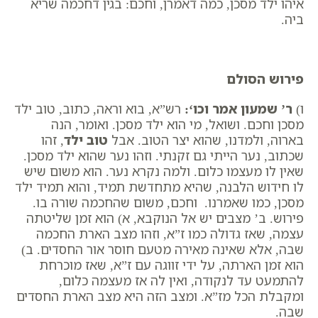
איהו ילד מסכן, כמה דאמרן, וחכם: בגין דחכמה שריא
ביה.
פירוש הסולם
ו)
ר’ שמעון אמר וכו
‘:
רש”א, בוא וראה, כתוב, ​טוב ילד
מסכן וחכם. ושואל, מי הוא ילד מסכן. ואומר, הנה
בארוה, ולמדנו, שהוא יצר הטוב. אבל
טוב ילד
, זהו
שכתוב, ​נער הייתי גם זקנתי. וזהו נער שהוא ילד מסכן.
שאין לו מעצמו כלום. ולמה נקרא נער. הוא משום שיש
לו חידוש הלבנה, שהיא מתחדשת תמיד, והוא תמיד ילד
מסכן, כמו שאמרנו. וחכם, משום שהחכמה שורה בו.
פירוש. ב’ מצבים יש אל הנוקבא, א) הוא זמן שליטתה
עצמה, שאז גדולה כמו ז”א, וזהו מצב הארת החכמה
שבה, אלא שאינה מאירה מטעם חוסר אור החסדים. ב)
הוא זמן הארתה, על ידי זווגה עם ז”א, שאז מוכרחת
להתמעט עד לנקודה, ואין לה אז מעצמה כלום,
ומקבלת הכל מז”א. ומצב הזה היא מצב הארת החסדים
שבה.