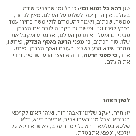
טז)
דהא כל זמנא וכו
‘:
כי כל זמן שהצדיק שורה
בעולם, אין הדין יכול לשלוט על העולם. מאין לנו זה,
ממשה, שכתוב, ​ויאמר להשמידם לולי משה בחירו עמד
בפרץ לפניו וגו’. ומשום זה הקב”ה לוקח את הצדיק
מביניהם ומעלה אותו מן העולם, ואז נפרע ומקבל את
שלו. סוף הכתוב, ​
כי מפני הרעה נאסף הצדיק
,
פירושו,
מטרם שיבא הרע לשלוט בעולם נאסף הצדיק. פירוש
אחר,
כי מפני הרעה
,
זה הוא היצר הרע. שהסית והדיח
את העולם.
לשון הזוהר
יז) ת”ח, יעקב שלימו דאבהן הוה, ואיהו קאים לקיימא
בגלותא, אבל מגו דאיהו צדיק, אתעכב דינא, דלא
שלטא בעלמא, דהא כל יומי דיעקב, לא שרא דינא על
עלמא, וכפנא אתבטלת.