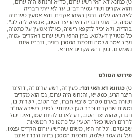
ט) כגוונא דא האי רשע ערום, כד”א והנחש היה ערום,
והוא אקדים ושרי עמיה דב”נ, עד לא ייתי חבריה
לאשראה עליה. ובגין דאיהו אקדים, והא אטעין טענתיה
עמיה, כד אתי חבריה דאיהו יצר הטוב, אבאיש ליה לב”נ
בהדיה, ולא יכיל לזקפא רישיה, כאילו אטעין על כתפיה,
כל מטולין דעלמא, בגין ההוא רשע ערום דאקדים עמיה,
וע”ד אמר שלמה וחכמת המסכן בזויה, ודבריו אינם
נשמעים, בגין דהא אקדים אחרא.
פירוש הסולם
ט)
כגוונא דא האי וגו
‘:
כעין זה, רשע ערום זה, דהיינו
היצר הרע, כמש”א, ​והנחש היה ערום, גם הוא מקדים
ושורה באדם מטרם שיבא חברו, יצר הטוב, לשרות בו,
ומשום שהקדים וכבר טען טענותיו לפניו, כשיבא אח”כ
חברו, שהוא יצר הטוב, רע לאדם להיות עמו, ואינו יכול
להרים ראשו כאלו הטעין על כתפו כל המשאות
שבעולם. וכל זה הוא, משום שהרשע ערום הקדים עצמו.
ועל זה אמר שלמה, ​וחכמת המסכן בזויה ודבריו אינם