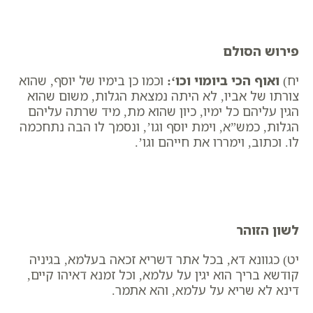
פירוש הסולם
יח)
ואוף הכי ביומוי וכו
‘:
וכמו כן בימיו של יוסף, שהוא
צורתו של אביו, לא היתה נמצאת הגלות, משום שהוא
הגין עליהם כל ימיו, כיון שהוא מת, מיד שרתה עליהם
הגלות, כמש”א, ​וימת יוסף וגו’, ונסמך לו ​הבה נתחכמה
לו. וכתוב, ​וימררו את חייהם וגו’.
לשון הזוהר
יט) כגוונא דא, בכל אתר דשריא זכאה בעלמא, בגיניה
קודשא בריך הוא יגין על עלמא, וכל זמנא דאיהו קיים,
דינא לא שריא על עלמא, והא אתמר.