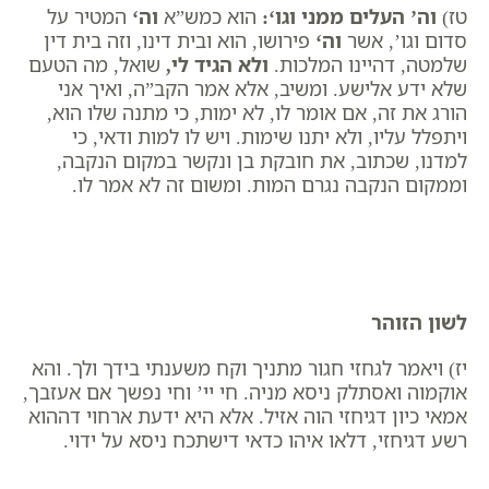
טז)
וה’ העלים ממני וגו
‘:
הוא כמש”א
וה
‘
המטיר על
סדום וגו’, אשר
וה
‘
פירושו, הוא ובית דינו, וזה בית דין
שלמטה, דהיינו המלכות.
ולא הגיד לי
,
שואל, מה הטעם
שלא ידע אלישע. ומשיב, אלא אמר הקב”ה, ואיך אני
הורג את זה, אם אומר לו, לא ימות, כי מתנה שלו הוא,
ויתפלל עליו, ולא יתנו שימות. ויש לו למות ודאי, כי
למדנו, שכתוב, את חובקת בן ונקשר במקום הנקבה,
וממקום הנקבה נגרם המות. ומשום זה לא אמר לו.
לשון הזוהר
יז) ויאמר לגחזי חגור מתניך וקח משענתי בידך ולך. והא
אוקמוה ואסתלק ניסא מניה. חי יי’ וחי נפשך אם אעזבך,
אמאי כיון דגיחזי הוה אזיל. אלא היא ידעת ארחוי דההוא
רשע דגיחזי, דלאו איהו כדאי דישתכח ניסא על ידוי.