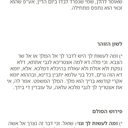
שאומר להלן, שמי שנפרד לבדו ביום הדין, אע”פ שהוא
זכאי הוא נתפס מתחילה.
לשון הזוהר
י) ומה לעשות לך היש לדבר לך אל המלך או אל שר
הצבא. וכי מלה דא למה אצטריכא לגבי אתתא, דלא
נפקת ולא אזלת ולא עאלת בהיכלא דמלכא. אלא, יומא
דא הוה גרים, דכל בני עלמא יתבין בדינא, ובההוא יומא
אקרי קודשא בריך הוא מלך. המלך המשפט. אמר לה, אי
את אצטריך לך לגבי מלכא עלאה, על עובדין די בידך.
פירוש הסולם
י)
ומה לעשות לך וגו
‘:
שואל. וכי דבר זה נצרך אל אשה