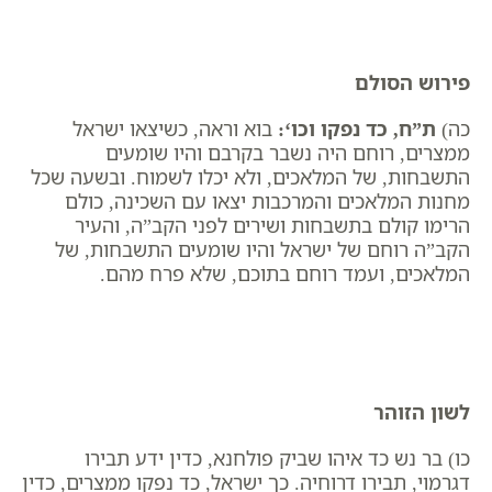
פירוש הסולם
כה)
ת”ח, כד נפקו וכו
‘:
בוא וראה, כשיצאו ישראל
ממצרים, רוחם היה נשבר בקרבם והיו שומעים
התשבחות, של המלאכים, ולא יכלו לשמוח. ובשעה שכל
מחנות המלאכים והמרכבות יצאו עם השכינה, כולם
הרימו קולם בתשבחות ושירים לפני הקב”ה, והעיר
הקב”ה רוחם של ישראל והיו שומעים התשבחות, של
המלאכים, ועמד רוחם בתוכם, שלא פרח מהם.
לשון הזוהר
כו) בר נש כד איהו שביק פולחנא, כדין ידע תבירו
דגרמוי, תבירו דרוחיה. כך ישראל, כד נפקו ממצרים, כדין