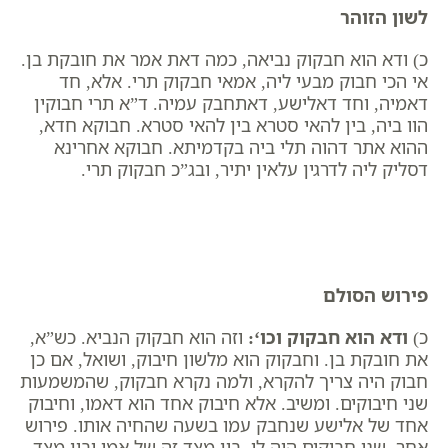
לשון הזוהר
כ) ודא הוא חבקוק נביאה, כמה דאת אמר את חובקת בן.
אי הכי חבוק מבעי ליה, אמאי חבקוק תרי. אלא, חד
דאמיה, וחד דאלישע, דאתחבק עמיה. ד”א תרי חבוקין
הוו ביה, בין להאי סטרא בין להאי סטרא. חבוקא חדא,
ההוא אתר דהוה תלי ביה בקדמיתא. חבוקא אחרינא
דסליק ליה לדרגין עלאין יתיר, ובג”כ חבקוק תרי.
פירוש הסולם
כ)
ודא הוא חבקוק וכו
‘:
וזה הוא חבקוק הנביא. כש”א,
את חובקת בן. וחבקוק הוא מלשון חיבוק, ושואל, אם כן
חבוק היה צריך להקרא, ולמה נקרא חבקוק, שהמשמעות
שני חיבוקים. ומשיב. אלא חיבוק אחד הוא דאמו, וחיבוק
אחד של אלישע שנחבק עמו בשעה שהחיה אותו. פירוש
אחר. שני חבוקים היה לו, בין מצד זה של אמו ובין מצד