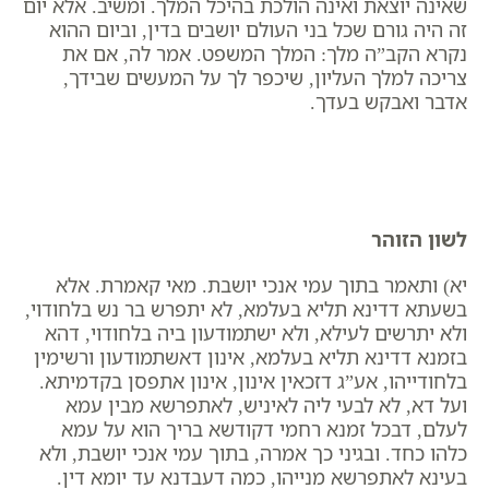
שאינה יוצאת ואינה הולכת בהיכל המלך. ומשיב. אלא יום
זה היה גורם שכל בני העולם יושבים בדין, ​וביום ההוא
נקרא הקב”ה מלך: המלך המשפט. אמר לה, אם את
צריכה למלך העליון, שיכפר לך על המעשים שבידך,
אדבר ואבקש בעדך.
לשון הזוהר
יא) ותאמר בתוך עמי אנכי יושבת. מאי קאמרת. אלא
בשעתא דדינא תליא בעלמא, לא יתפרש בר נש בלחודוי,
ולא יתרשים לעילא, ולא ישתמודעון ביה בלחודוי, דהא
בזמנא דדינא תליא בעלמא, אינון דאשתמודעון ורשימין
בלחודייהו, אע”ג דזכאין אינון, אינון אתפסן בקדמיתא.
ועל דא, לא לבעי ליה לאיניש, לאתפרשא מבין עמא
לעלם, דבכל זמנא רחמי דקודשא בריך הוא על עמא
כלהו כחד. ובגיני כך אמרה, בתוך עמי אנכי יושבת, ולא
בעינא לאתפרשא מנייהו, כמה דעבדנא עד יומא דין.