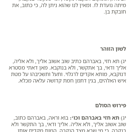
מיתה נועדת לו. ומאין לנו שהוא ניתן לה, כי כתוב, את
חובקת בן.
לשון הזוהר
יג) תא חזי, באברהם כתיב שוב אשוב אליך, ולא אליה,
אליך ודאי, בך אתקשר, ולא בנוקבא. מאן דאתי מסטרא
דנוקבא, מותא אקדים לרגלוי. ותעל ותשכיבהו על מטת
איש האלהים, בגין דתמן חמת קדושה עלאה מכלא.
פירוש הסולם
יג)
תא חזי באברהם וכו
‘:
בוא וראה, באברהם כתוב,
שוב אשוב אליך, ולא אליה. אליך ודאי, בך התקשר ולא
בנקבה. כי מי שבא מצד הנקבה, המות מקדים אותו.