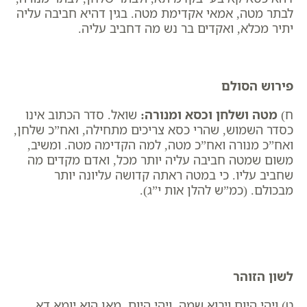
לבתר מטה, אמאי אקדימת מטה. בגין דהיא חביבה עליה
יתיר מכלא, ואקדים בר נש מה דחביב עליה.
פירוש הסולם
ח)
מטה ושלחן וכסא ומנורה
:
שואל. סדר הכתוב אינו
כסדר השמוש, שהרי כסא צריכים מתחילה, ואח”כ שלחן,
ואח”כ מנורה ואח”כ מטה, למה הקדימה מטה. ומשיב,
משום שמטה חביבה עליה יותר מכל, ואדם מקדים מה
שחביב עליו. כי במטה ראתה קדושה עליונה יותר
מבכולם. (כמ”ש להלן אות י”ג).
לשון הזוהר
ט) ויהי היום ויבוא שמה. ויהי היום, מאן הוא יומא דא.