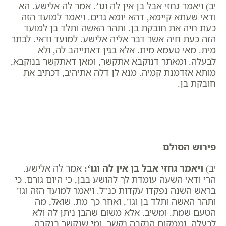
יב) ויאמר גחזי אבל בן אין לה וגו’. אמר לה אלישע. הא
ודאי שעתא קיימא, דהא יומא גרים. ויאמר למועד הזה
כעת חיה את חובקת בן. ותהר האשה ותלד בן למועד
הזה כעת חיה אשר דבר אליה אלישע. למועד ודאי. לבתר
מית. מאי טעמא מית. אלא בגין דאתייהב לה, ולא
לבעלה. ומאתר דנוקבא אתקשר, ומאן דאתקשר בנוקבא,
מותא אזדמנת קמיה. מנא לן דלה אתיהיב, דכתיב את
חובקת בן.
פירוש הסולם
יב)
ויאמר גחזי אבל בן אין לה וגו
‘:
אמר לה אלישע.
הרי ודאי השעה עומדת לך להושע בבן, כי היום גורם. כי ​
בראש השנה נפקדו עקדות כנ”ל. ויאמר למועד הזה וגו’
ותהר האשה ותלד בן וגו’, ואחר כך מת. שואל, מה
הטעם שמת. ומשיב. אלא משום שהבן ניתן לה ולא
לבעלה, וממקום הנקבה נקשר, ומי שנקשר בנקבה,