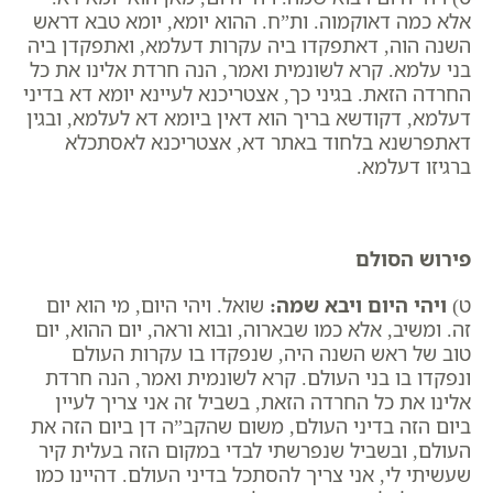
אלא כמה דאוקמוה. ות”ח. ההוא יומא, יומא טבא דראש
השנה הוה, דאתפקדו ביה עקרות דעלמא, ואתפקדן ביה
בני עלמא. קרא לשונמית ואמר, הנה חרדת אלינו את כל
החרדה הזאת. בגיני כך, אצטריכנא לעיינא יומא דא בדיני
דעלמא, דקודשא בריך הוא דאין ביומא דא לעלמא, ובגין
דאתפרשנא בלחוד באתר דא, אצטריכנא לאסתכלא
ברגיזו דעלמא.
פירוש הסולם
ט)
ויהי היום ויבא שמה
:
שואל. ויהי היום, מי הוא יום
זה. ומשיב, אלא כמו שבארוה, ובוא וראה, יום ההוא, יום
טוב של ​ראש השנה היה, שנפקדו בו עקרות העולם
ונפקדו בו בני העולם. קרא לשונמית ואמר, הנה חרדת
אלינו את כל החרדה הזאת, בשביל זה אני צריך לעיין
ביום הזה בדיני העולם, משום שהקב”ה דן ביום הזה את
העולם, ובשביל שנפרשתי לבדי במקום הזה בעלית קיר
שעשיתי לי, אני צריך להסתכל בדיני העולם. דהיינו כמו