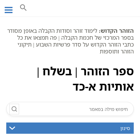
Ski
עמוד ראשי
אוצר הכתבים
זוהר חומש שמות
t
ספר הזוהר
פר' בשלח
ספר הזוהר | בשלח | אותיות א-כד
conten
הזוהר הקדוש:
לימוד זוהר וסודות הקבלה באופן מסודר
בספר המרכזי של חכמת הקבלה | פה תמצאו את כל
כתבי הזוהר הקדוש על סדר פרשיות השבוע | תיקוני
הזוהר ותוספות
ספר הזוהר | בשלח |
אותיות א-כד
סינון