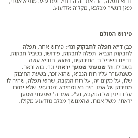
דהוא תפלה, הוה אתי והוה דחיל ומזדעזע. מתלא אמרי,
מאן דנשיך מכלבא, מקליה אזדעזע.
פירוש הסולם
כב)
ד”א תפלה לחבקוק וגו
‘:
פירוש אחר, תפלה
לחבקוק הנביא. תפלה לחבקוק, פירושו, בשביל חבקוק,
דהיינו בשביל ב’ החיבוקים, שהוא, הנביא עשה
בשבילו.
ה’ שמעתי שמעך יראתי
וגו’. בוא וראה.
כשנתעורר עליו רוח הנביא, שהוא זכר, בשעת החיבוק
שלו, על מקום זה, על רוח הנקבה, שהוא תפלה, שהיה לו
מחיבוק של אמו, היה בא ומתירא ומזדעזע, שלא יחזרו
עליו דינין של הנוקבא, וע”כ אמר ה’ שמעתי שמעך
יראתי. משל אמרו. שהמנושך מכלב מזדעזע מקולו.