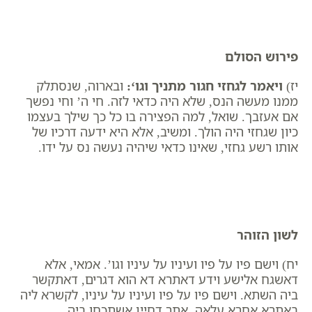
פירוש הסולם
יז)
ויאמר לגחזי חגור מתניך וגו
‘:
ובארוה, שנסתלק
ממנו מעשה הנס, שלא היה כדאי לזה. חי ה’ וחי נפשך
אם אעזבך. שואל, למה הפצירה בו כל כך שילך בעצמו
כיון שגחזי היה הולך. ומשיב, אלא היא ידעה דרכיו של
אותו רשע גחזי, שאינו כדאי שיהיה נעשה נס על ידו.
לשון הזוהר
יח) וישם פיו על פיו ועיניו על עיניו וגו’. אמאי, אלא
דאשגח אלישע וידע דאתרא דא הוא דגרים, דאתקשר
ביה השתא. וישם פיו על פיו ועיניו על עיניו, לקשרא ליה
באתרא אחרא עלאה, אתר דחיין אשתכחו ביה.