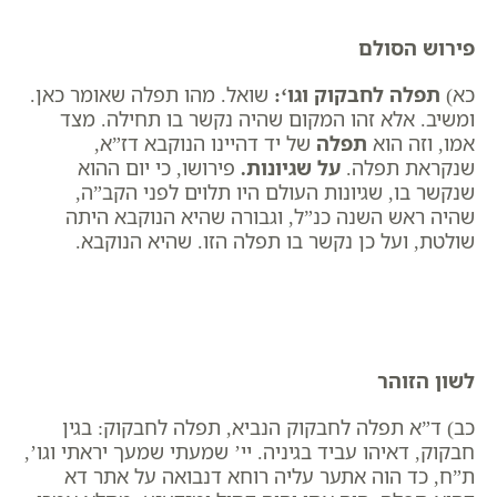
פירוש הסולם
כא)
תפלה לחבקוק וגו
‘:
שואל. מהו תפלה שאומר כאן.
ומשיב. אלא זהו המקום שהיה נקשר בו תחילה. מצד
אמו, וזה הוא
תפלה
של יד דהיינו הנוקבא דז”א,
שנקראת תפלה.
על שגיונות
.
פירושו, כי יום ההוא
שנקשר בו, שגיונות העולם היו תלוים לפני הקב”ה,
שהיה ​ראש השנה כנ”ל, וגבורה שהיא הנוקבא היתה
שולטת, ועל כן נקשר בו תפלה הזו. שהיא הנוקבא.
לשון הזוהר
כב) ד”א תפלה לחבקוק הנביא, תפלה לחבקוק: בגין
חבקוק, דאיהו עביד בגיניה. יי’ שמעתי שמעך יראתי וגו’,
ת”ח, כד הוה אתער עליה רוחא דנבואה על אתר דא