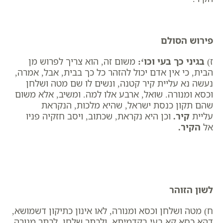
פירוש הסולם
ז)
בגיני כך בעי וכו
‘:
משום זה, הוא צריך לפרוש מן
הבית, כי אין אדם יכול להזהר כל כך בבית, אבל, אמרה,
נעשה נא עליית קיר קטנה, ונשים לו שם מטה ושלחן
וכסא ומנורה. שואל, ארבע אלו למה. ומשיב, אלא משום
שהם תקון כנסת ישראל, שהיא מלכות, הנקראת
עליית
קיר
.
וכן היא נקראת, שכתוב, ויסב חזקיה פניו
אל
הקיר
.
לשון הזוהר
ח) מטה ושלחן וכסא ומנורה, לאו אינון כתיקון דשמושא,
דהא כסא קא בעי בקדמיתא, ולבתר שלחן, לבתר מנורה,