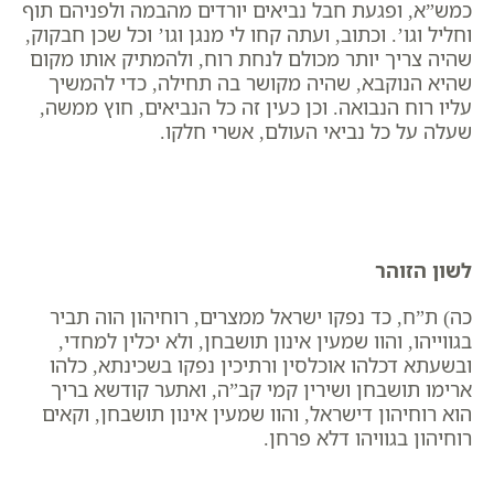
כמש”א, ופגעת חבל נביאים יורדים מהבמה ולפניהם תוף
וחליל וגו’. וכתוב, ועתה קחו לי מנגן וגו’ וכל שכן חבקוק,
שהיה צריך יותר מכולם לנחת רוח, ולהמתיק אותו מקום
שהיא הנוקבא, שהיה מקושר בה תחילה, כדי להמשיך
עליו רוח הנבואה. וכן כעין זה כל הנביאים, חוץ ממשה,
שעלה על כל נביאי העולם, אשרי חלקו.
לשון הזוהר
כה) ת”ח, כד נפקו ישראל ממצרים, רוחיהון הוה תביר
בגווייהו, והוו שמעין אינון תושבחן, ולא יכלין למחדי,
ובשעתא דכלהו אוכלסין ורתיכין נפקו בשכינתא, כלהו
ארימו תושבחן ושירין קמי קב”ה, ואתער קודשא בריך
הוא רוחיהון דישראל, והוו שמעין אינון תושבחן, וקאים
רוחיהון בגוויהו דלא פרחן.