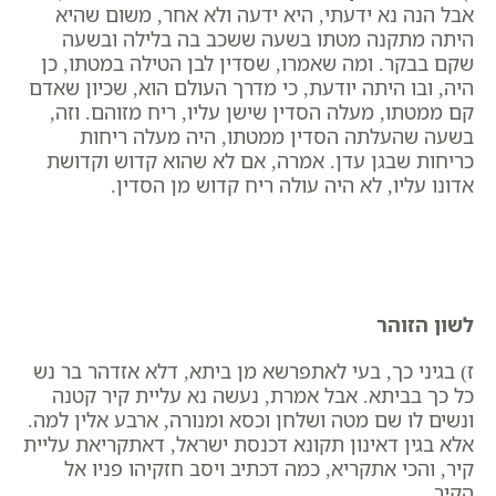
אבל הנה נא ידעתי, היא ידעה ולא אחר, משום שהיא
היתה מתקנה מטתו בשעה ששכב בה בלילה ובשעה
שקם בבקר. ומה שאמרו, שסדין לבן הטילה במטתו, כן
היה, ובו היתה יודעת, כי מדרך העולם הוא, שכיון שאדם
קם ממטתו, מעלה הסדין שישן עליו, ריח מזוהם. וזה,
בשעה שהעלתה הסדין ממטתו, היה מעלה ריחות
כריחות שבגן עדן. אמרה, אם לא שהוא קדוש וקדושת
אדונו עליו, לא היה עולה ריח קדוש מן הסדין.
לשון הזוהר
ז) בגיני כך, בעי לאתפרשא מן ביתא, דלא אזדהר בר נש
כל כך בביתא. אבל אמרת, נעשה נא עליית קיר קטנה
ונשים לו שם מטה ושלחן וכסא ומנורה, ארבע אלין למה.
אלא בגין דאינון תקונא דכנסת ישראל, דאתקריאת עליית
קיר, והכי אתקריא, כמה דכתיב ויסב חזקיהו פניו אל
הקיר.