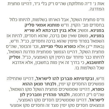
אות נ’ ד”ה מחלוקת) שה”ס ו”ק בלי ג”ר, דהיינו מחצית
המדרגה.
וז”ס מחצית השקל, אבל הארתו בשלמות, להיותו כלול
בחסדים מב’ הקוין. וז”ש
מותנא אמאי סליק
במנינא
.
ומשיב
אלא בגין דברכתא לא שריא
במנינא
,
משום שאין שם ברכה, שהוא חסדים, להיות אז
השמאל בפרוד מימין שהוא ברכה וחסדים, כנ”ל. וז”ש,
(באות י”ג) אלא
כופרא נטלי מנייהו
,
וכו’ והכופר, שה”ס
מחצית השקל, דהיינו הנמשך ממחצית מדרגת השמאל,
להיותו כבר מיוחד עם הימין וקו האמצעי, כנ”ל.
וסליק
לחושבנא
,
כי בדרך זה אין מות בחשבון, אלא אדרבא
שכל השלמות בו.
וז”ש,
ובקדמיתא מברכן להו לישראל
,
דהיינו שתחילה
ממשיכים החסדים קו ימין,
ולבתר מנאן ההוא
כופרא
,
דהיינו שממשיכים מחצית השקל מקו השמאל,
שה”ס ו”ק דחכמה,
ולבתר מהדרין ומברכין לון
לישראל
.
דהיינו שממשיכים חסדים מקו האמצעי,
ונמצאים חסדים מקו ימין מצד זה וחסדים מקו אמצעי