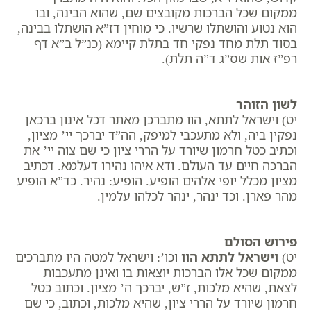
ממקום שכל הברכות מקובצים שם, שהוא הבינה, ובו
הוא נטוע והושתלו שרשיו. כי מוחין דז”א הושתלו בבינה,
בסוד תלת מחד נפקי חד בתלת קיימא (כנ”ל ב”א דף
רפ”ז אות שס”ג ד”ה תלת).
לשון הזוהר
יט) וישראל לתתא, הוו מתברכן מאתר דכל אינון ברכאן
נפקין ביה, ולא מתעכבי למיפק, הה”ד יברכך יי’ מציון,
וכתיב כטל חרמון שיורד על הררי ציון כי שם צוה יי’ את
הברכה חיים עד העולם. ודא איהו נהירו דעלמא. דכתיב
מציון מכלל יופי אלהים הופיע. הופיע: נהיר. כד”א הופיע
מהר פארן. וכד ינהר, ינהר לכלהו עלמין.
פירוש הסולם
יט)
וישראל לתתא הוו
וכו’: וישראל למטה היו מתברכים
ממקום שכל אלו הברכות יוצאות בו ואינן מתעכבות
לצאת, שהיא מלכות, ז”ש, ​יברכך ה’ מציון. וכתוב ​כטל
חרמון שיורד על הררי ציון, שהיא מלכות, וכתוב, כי שם