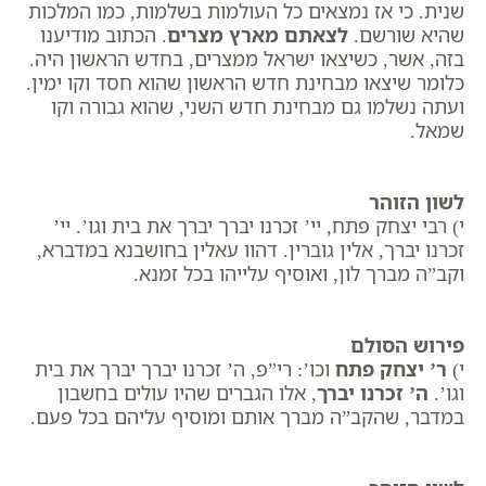
שנית. כי אז נמצאים כל העולמות בשלמות, כמו המלכות
שהיא שורשם.
לצאתם מארץ מצרים
. הכתוב מודיענו
בזה, אשר, כשיצאו ישראל ממצרים, בחדש הראשון היה.
כלומר שיצאו מבחינת חדש הראשון שהוא חסד וקו ימין.
ועתה נשלמו גם מבחינת חדש השני, שהוא גבורה וקו
שמאל.
לשון הזוהר
י) רבי יצחק פתח, יי’ זכרנו יברך יברך את בית וגו’. יי’
זכרנו יברך, אלין גוברין. דהוו עאלין בחושבנא במדברא,
וקב”ה מברך לון, ואוסיף עלייהו בכל זמנא.
פירוש הסולם
י)
ר’ יצחק פתח
וכו’: רי”פ, ​ה’ זכרנו יברך יברך את בית
וגו’.
ה’ זכרנו יברך
, אלו הגברים שהיו עולים בחשבון
במדבר, שהקב”ה מברך אותם ומוסיף עליהם בכל פעם.