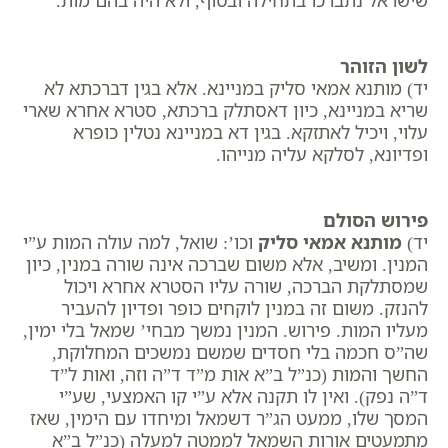
לשון הזוהר
יד) מותנא אמאי סליק במניינא. אלא בגין דברכתא לא
שריא במניינא, כיון דאסתלק ברכתא, סטרא אחרא שארי
עלוי, ויכיל לאתזקא. בגין דא במניינא נטלין כופרא
ופדיונא, לסלקא עליה מנייהו.
פירוש הסולם
יד)
מותנא אמאי סליק
וכו’: שואל, למה עולה המות ע”י
המנין. ומשיב, אלא משום שברכה אינה שורה במנין, כיון
שמסתלקת הברכה, שורה עליו הסטרא אחרא ויכול
להנזק. משום זה במנין לוקחים כופר ופדיון להעביר
מעליו המות.
פירוש. המנין נמשך מבחי’ שמאל בלי ימין,
שה”ס חכמה בלי חסדים שמשם נמשכים המחלוקת,
החשך והמות (כנ”ל ב”א אות מ”ד ד”ה וזה, ואות ל”ד
ד”ה נפק). ואין לו תקנה אלא ע”י קו האמצעי, שע”י
המסך שלו, ממעט הג”ר דשמאל ומיחדו עם הימין, שאז
מתמעטים אורות השמאל לממטה למעלה (כנ”ל ב”א