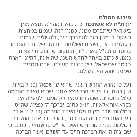
פירוש הסולם
יז)
ת”ח לא אשתכח
וכו’: בוא וראה לא נמצא מנין
בישראל שיתברכו ממנו, כמנין הזה, שנמנו במחצית
השקל, כי מנין הזה להתברך היה, ולהשלים שלמות
העולמות היה, שה”ס השלמות הגדולה של יחוד החכמה
בחסדים (כנ”ל באות י”ד) ובמקום שהברכות יוצאות
נמנו, שכתוב באחד לחדש השני, שהוא זיו, דהיינו הארת
חכמה שבשמאל, של ברכות העולם, שהם חסדים,
שממנו יוצא הזיו לעולם.
ועל כן נקרא החדש השני, שהוא קו שמאל (כנ”ל באות
ט’) בשם, זיו, כי זיו הכל יוצא ממנו, שהוא הארת החכמה
כלול בחסדים. שבהיותו מאיר רק ממטה למעלה אינו
נקרא אור אלא זיו. וע”כ כתוב, יברכך ה’ מציון, שה”ס
המלכות שבה מקום גילוי הארת החכמה (כנ”ל ב”א דף
רע”ו אות ש”מ ד”ה ועוד כמה) והכל דבר אחד הוא. כי
המלכות נבנית מהחדש השני שה”ס קו שמאל. וכתוב, ​כי
שם צוה ה’ את הברכה חיים עד העולם. אשר הברכה