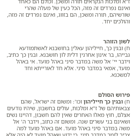
ז”א ומלכות הנקראים תורה ומשכן. וכולם הם כאחד
ואינם נפרדים זה מזה, הכל כעין של מעלה שהרי
שורשיהם, תורה ומשכן, הם בזווג, ואינם נפרדים זה מזה,
והולכים יחד.
לשון הזוהר
ח) ובגין כך, חייליהון עאלין בחושבנא לאשתמודעא
גבייהו, בר אינון אחרנין דלית לון חושבנא. ובגין כך כתיב,
וידבר יי’ אל משה במדבר סיני באהל מועד. אי באהל
מועד, אמאי במדבר סיני. אלא חד לאורייתא וחד
למשכנא.
פירוש הסולם
ח)
ובגין כך חייליהון
וכו’: ומשום זה ישראל, שהם
צבאותיהם של ז”א ומלכות, עולים בחשבון, שיהיו נודעים
אצלם, חוץ מאלו האחרים שאין להם חשבון, דהיינו נשים
ושאינם בני עשרים שנה. ומשום זה כתוב, ​וידבר ה’ אל
משה במדבר סיני באהל מועד. אם באהל מועד למה
צריך לומר במדבר סיני. כי ידוע שאהל מועד לא היה אלא