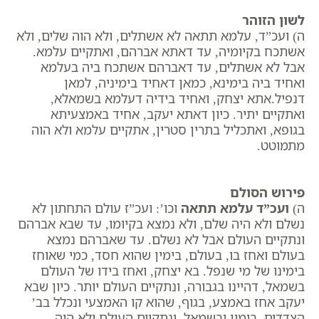
לשון הזוהר
ה) ועכ”ד, עלמא תתאה לא אשתלים, ולא הוה שלים, ולא
אשתכח בקיומיה, עד דאתא אברהם, ואתקיים עלמא.
אבל לא אשתלים, עד דאברהם אשתכח ביה בעלמא
ואחיד ביה בימינא, כמאן דאחיד בימיניה, למאן
דנפיל.אתא יצחק, ואחיד בידיה דעלמא בשמאלא,
ואתקיים יתיר. כיון דאתא יעקב, אחיד באמצעיתא
בגופא, ואתכליל בתרין סטרין, אתקיים עלמא ולא הוה
מתמוטט.
פירוש הסולם
ה)
ועכ”ד עלמא תתאה
וכו’: ועכ”ז עולם התחתון לא
נשלם ולא היה שלם, ולא נמצא בקיומו, עד שבא אברהם
ונתקיים העולם אבל לא נשלם. עד שאברהם נמצא
בעולם ואחז בו, בעולם, בימין שהוא חסד, כמי שאוחז
בימינו של מי שנפל. בא יצחק, ואחז בידו של העולם
בשמאל, דהיינו בגבורה, ונתקיים העולם יותר. כיון שבא
יעקב אחז באמצע, בגוף, שהוא קו האמצעי ונכלל בב’
הצדדים, בימין ובשמאל. ונתקיים העולם ולא היה