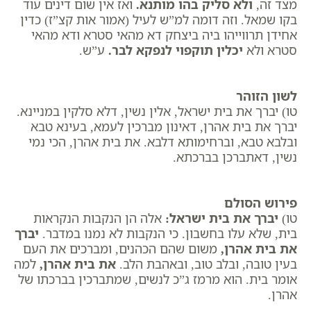
מצד זה,
ולא סליק בהו מותנא
.
ואז אין שום דינים עוד
בקו שמאל. וזה דומה למ”ש לעיל (אמור אות קצ”ז) כדין
אחידן תרווייהו ביה ביצחק דא מהאי סטרא ודא מהאי
סטרא ולא
יכלין תוקפוי לנפקא לבר
.
ע”ש.
לשון הזוהר
טו) יברך את בית ישראל, אלין נשין, דלא סלקין במניינא.
יברך את בית אהרן, דאינון מברכין לעמא, בעינא טבא
ובלבא טבא, וברחימותא דלבא. את בית אהרן, הכי נמי
נשין, דאתברכן בברכתא.
פירוש הסולם
טו) ​
יברך את בית ישראל
:
אלה הן הנקבות הנקראות
בית, שלא עלו בחשבון. כי הנקבות לא נמנו במדבר.
יברך
את בית אהרן
,
משום שהם הכהנים, ומברכים את העם
בעין טובה, ובלב טוב, ובאהבת הלב.
את בית אהרן
,
למה
אומר בית. הוא מרמז ג”כ לנשים, שמתברכין בברכתו של
אהרן.