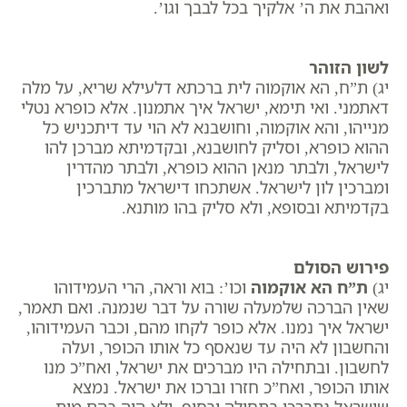
ואהבת את ה’ אלקיך בכל לבבך וגו’.
לשון הזוהר
יג) ת”ח, הא אוקמוה לית ברכתא דלעילא שריא, על מלה
דאתמני. ואי תימא, ישראל איך אתמנון. אלא כופרא נטלי
מנייהו, והא אוקמוה, וחושבנא לא הוי עד דיתכניש כל
ההוא כופרא, וסליק לחושבנא, ובקדמיתא מברכן להו
לישראל, ולבתר מנאן ההוא כופרא, ולבתר מהדרין
ומברכין לון לישראל. אשתכחו דישראל מתברכין
בקדמיתא ובסופא, ולא סליק בהו מותנא.
פירוש הסולם
יג)
ת”ח הא אוקמוה
וכו’: בוא וראה, הרי העמידוהו
שאין הברכה שלמעלה שורה על דבר שנמנה. ואם תאמר,
ישראל איך נמנו. אלא כופר לקחו מהם, וכבר העמידוהו,
והחשבון לא היה עד שנאסף כל אותו הכופר, ועלה
לחשבון. ובתחילה היו מברכים את ישראל, ואח”כ מנו
אותו הכופר, ואח”כ חזרו וברכו את ישראל. נמצא
שישראל נתברכו בתחילה ובסוף, ולא היה בהם מות.