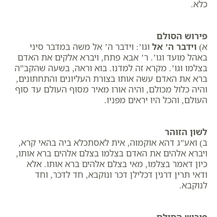
כלא.
פירוש הסולם
א)
וידבר ה’ אל
וגו’: ​וידבר ה’ אל משה במדבר סיני
באהל מועד וגו’. ר’ אבא פתח, ​ויברא אלקים את האדם
בצלמו וגו’. מקרא זה למדנו. בוא וראה, בשעה שהקב”ה
ברא את האדם עשה אותו בצורת העליונים והתחתונים,
והיה כלול מכולם, והיה אורו מאיר מסוף העולם עד סוף
העולם, והכל היו יראים מפניו.
לשון הזוהר
ב) ואע”ג דהא אוקמוה, אית לאסתכלא ביה בהאי קרא,
ויברא אלהים את האדם בצלמו בצלם אלהים ברא אותו,
כיון דאמר בצלמו, מאי בצלם אלהים ברא אותו. אלא
ודאי תרין דרגין דכלילן דכר ונוקבא, חד לדכר, וחד
לנוקבא.
פירוש הסולם