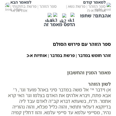
למאמר קודם
למאמר הבא
ספר הזוהר | פרשת נשא |
ספר הזוהר | פרשת בחוקותי |
אותיות א-ח
אותיות א-י
אהבתם? שתפו
הדפס מאמר זה
ספר הזוהר עם פירוש הסולם
זוהר חומש במדבר | פרשת
במדבר
| אותיות א-כ
מאמר המנין והחשבון
לשון הזוהר
א) וידבר יי’ אל משה במדבר סיני באהל מועד וגו’, ר’
אבא פתח, ויברא אלהים את האדם בצלמו וגו’ האי קרא
אתמר. ת”ח, בשעתא דברא קב”ה לאדם עבד ליה
בדיוקנא דעלאי ותתאי, והוה כליל מכלא, והוה נהוריה
נהיר, מסייפי עלמא עד סייפי עלמא. והוו דחלין קמיה