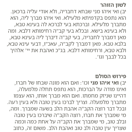
לשון הזוהר
יב) ואי איהו מני שבחא דחבריה, ולא אודי עליה ברכאן.
הוא נתפס בקדמיתא מלעילא. ואי איהו מברך ליה, הוא
מתברך מלעילא. וברכתא בעי לברכא לה בעינא טבא,
ולא בעינא בישא. ובכלא בעי קב”ה רחימותא דלבא. ומה
מאן דמברך לחבריה, בעי קב”ה דיברך ליה בעינא טבא,
בלבא טבא. מאן דמברך לקב”ה, עאכ”ו, דבעי עינא טבא,
ולבא טבא, ורחימותא דלבא. בג”כ ואהבת את יי’ אלהיך
בכל לבבך וגו’.
פירוש הסולם
יב)
ואי איהו מני
וכו’: ואם הוא מונה שבחו של חברו,
ואינו מודה על הברכות, הוא נתפס תחלה מלמעלה,
דהיינו שניזק מחמתו. ואם הוא מברך אותו, הוא עצמו
מתברך מלמעלה. וצריך לברכו בעין טובה ולא בעין רעה.
ובכל דבר רוצה הקב”ה אהבת הלב בשעה שמברך. ומה,
מי שמברך את חברו, רוצה הקב”ה שיברכו בעין טובה
ובלב טוב, מי שמברך את הקב”ה על אחת כמה וכמה
שצריך עין טובה ולב טוב ואהבת הלב. משום זה, כתוב ​