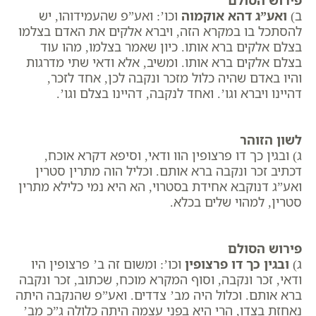
ב)
ואע”ג דהא אוקמוה
וכו’: ואע”פ שהעמידוהו, יש
להסתכל בו במקרא הזה, ​ויברא אלקים את האדם בצלמו
בצלם אלקים ברא אותו. כיון שאמר בצלמו, מהו עוד
בצלם אלקים ברא אותו. ומשיב, אלא ודאי שתי מדרגות
והיו באדם שהיה כלול מזכר ונקבה לכן, אחד לזכר,
דהיינו ויברא וגו’. ואחד לנקבה, דהיינו בצלם וגו’.
לשון הזוהר
ג) ובגין כך דו פרצופין הוו ודאי, וסיפא דקרא אוכח,
דכתיב זכר ונקבה ברא אותם. וכליל הוה מתרין סטרין
ואע”ג דנוקבא אחידת בסטרוי, הא היא נמי כלילא מתרין
סטרין, למהוי שלים בכלא.
פירוש הסולם
ג)
ובגין כך דו פרצופין
וכו’: ומשום זה ב’ פרצופין היו
ודאי, זכר ונקבה, וסוף המקרא מוכח, שכתוב, ​זכר ונקבה
ברא אותם. וכלול היה מב’ צדדים. ואע”פ שהנקבה היתה
נאחזת בצדו, הרי היא בפני עצמה היתה כלולה ג”כ מב’