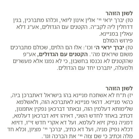
לשון הזוהר
טז) יברך יראי יי’ אלין אינון ליואי, וכלהו מתברכין, בגין
דדחלין ליה לקב”ה. הקטנים עם הגדולים, אע”ג דלא
עאלין במניינא.
פירוש הסולם
טז) ​
יברך יראי ה
‘
וכו’: אלו הם הלוים, שכולם מתברכים
משום שיראים מה’.
הקטנים עם הגדולים
,
אע”פ
שהקטנים לא נכנסו בחשבון, כי לא נמנו אלא מעשרים
ולמעלה, יתברכו יחד עם הגדולים.
לשון הזוהר
יז) ת”ח לא אשתכח מניינא בהו בישראל דאתברכן ביה,
כהאי מניינא. דהאי מניינא לאתברכא הוה, ולאשלמא
שלימותא דעלמין הוה, ובאתר דברכאן נפקין אתמנון,
דכתיב באחד לחדש השני, דאיהו זיוא דברכאן דעלמא,
דמניה נפיק זיוא לעלמא. ועל דא אקרי חדש זי”ו, דזיוא
דכלא נפיק מניה, ועל דא כתיב, יברכך יי’ מציון, וכלא חד
מלה וכתיב כי שם צוה יי’ את הברכה וגו’.