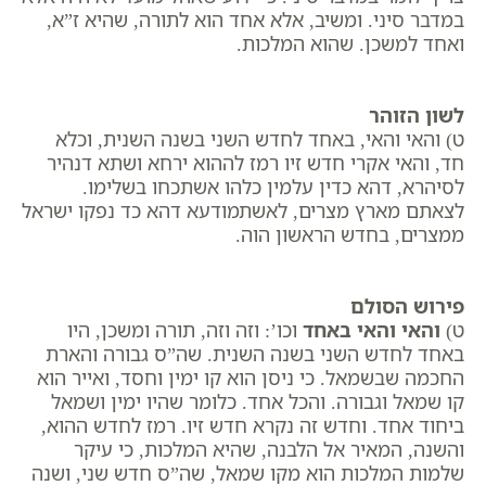
במדבר סיני. ומשיב, אלא אחד הוא לתורה, שהיא ז”א,
ואחד למשכן. שהוא המלכות.
לשון הזוהר
ט) והאי והאי, באחד לחדש השני בשנה השנית, וכלא
חד, והאי אקרי חדש זיו רמז לההוא ירחא ושתא דנהיר
לסיהרא, דהא כדין עלמין כלהו אשתכחו בשלימו.
לצאתם מארץ מצרים, לאשתמודעא דהא כד נפקו ישראל
ממצרים, בחדש הראשון הוה.
פירוש הסולם
ט)
והאי והאי באחד
וכו’: וזה וזה, תורה ומשכן, היו
באחד לחדש השני בשנה השנית. שה”ס גבורה והארת
החכמה שבשמאל. כי ניסן הוא קו ימין וחסד, ואייר הוא
קו שמאל וגבורה. והכל אחד. כלומר שהיו ימין ושמאל
ביחוד אחד. וחדש זה נקרא חדש זיו. רמז לחדש ההוא,
והשנה, המאיר אל הלבנה, שהיא המלכות, כי עיקר
שלמות המלכות הוא מקו שמאל, שה”ס חדש שני, ושנה