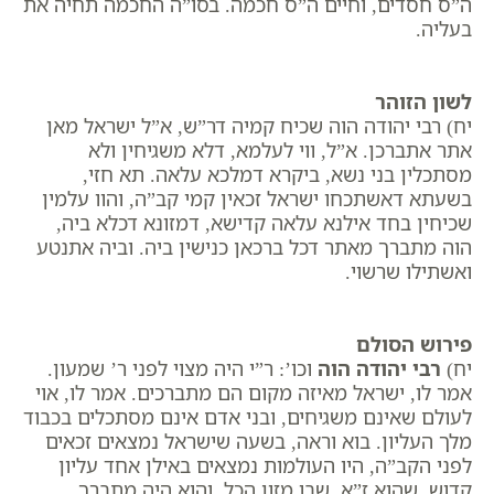
ה”ס חסדים, וחיים ה”ס חכמה. בסו”ה ​החכמה תחיה את
בעליה.
לשון הזוהר
יח) רבי יהודה הוה שכיח קמיה דר”ש, א”ל ישראל מאן
אתר אתברכן. א”ל, ווי לעלמא, דלא משגיחין ולא
מסתכלין בני נשא, ביקרא דמלכא עלאה. תא חזי,
בשעתא דאשתכחו ישראל זכאין קמי קב”ה, והוו עלמין
שכיחין בחד אילנא עלאה קדישא, דמזונא דכלא ביה,
הוה מתברך מאתר דכל ברכאן כנישין ביה. וביה אתנטע
ואשתילו שרשוי.
פירוש הסולם
יח)
רבי יהודה הוה
וכו’: ר”י היה מצוי לפני ר’ שמעון.
אמר לו, ישראל מאיזה מקום הם מתברכים. אמר לו, אוי
לעולם שאינם משגיחים, ובני אדם אינם מסתכלים בכבוד
מלך העליון. בוא וראה, בשעה שישראל נמצאים זכאים
לפני הקב”ה, היו העולמות נמצאים באילן אחד עליון
קדוש, שהוא ז”א, שבו מזון הכל. והוא היה מתברך