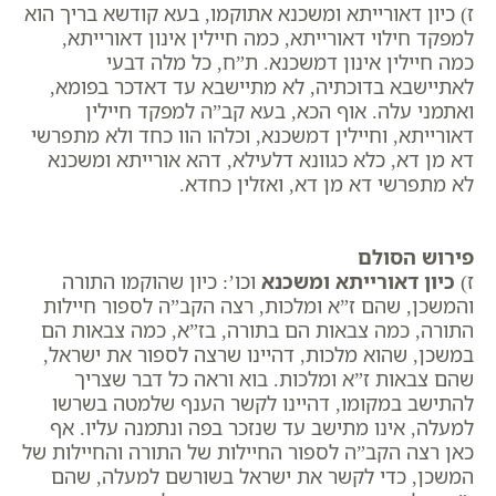
ז) כיון דאורייתא ומשכנא אתוקמו, בעא קודשא בריך הוא
למפקד חילוי דאורייתא, כמה חיילין אינון דאורייתא,
כמה חיילין אינון דמשכנא. ת”ח, כל מלה דבעי
לאתיישבא בדוכתיה, לא מתיישבא עד דאדכר בפומא,
ואתמני עלה. אוף הכא, בעא קב”ה למפקד חיילין
דאורייתא, וחיילין דמשכנא, וכלהו הוו כחד ולא מתפרשי
דא מן דא, כלא כגוונא דלעילא, דהא אורייתא ומשכנא
לא מתפרשי דא מן דא, ואזלין כחדא.
פירוש הסולם
ז)
כיון דאורייתא ומשכנא
וכו’: כיון שהוקמו התורה
והמשכן, שהם ז”א ומלכות, רצה הקב”ה לספור חיילות
התורה, כמה צבאות הם בתורה, בז”א, כמה צבאות הם
במשכן, שהוא מלכות, דהיינו שרצה לספור את ישראל,
שהם צבאות ז”א ומלכות. בוא וראה כל דבר שצריך
להתישב במקומו, דהיינו לקשר הענף שלמטה בשרשו
למעלה, אינו מתישב עד שנזכר בפה ונתמנה עליו. אף
כאן רצה הקב”ה לספור החיילות של התורה והחיילות של
המשכן, כדי לקשר את ישראל בשורשם למעלה, שהם