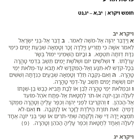
חומש ויקרא | יב,א – יג,נט
ויקרא יב
א
וַיְדַבֵּר יְהוָה אֶל-מֹשֶׁה לֵּאמֹר.
ב
דַּבֵּר אֶל-בְּנֵי יִשְׂרָאֵל
לֵאמֹר אִשָּׁה כִּי תַזְרִיעַ וְיָלְדָה זָכָר וְטָמְאָה שִׁבְעַת יָמִים כִּימֵי
נִדַּת דְּו‍ֹתָהּ תִּטְמָא.
ג
וּבַיּוֹם הַשְּׁמִינִי יִמּוֹל בְּשַׂר
עָרְלָתוֹ.
ד
וּשְׁלֹשִׁים יוֹם וּשְׁלֹשֶׁת יָמִים תֵּשֵׁב בִּדְמֵי טָהֳרָה
בְּכָל-קֹדֶשׁ לֹא-תִגָּע וְאֶל-הַמִּקְדָּשׁ לֹא תָבֹא עַד-מְלֹאת יְמֵי
טָהֳרָהּ.
ה
וְאִם-נְקֵבָה תֵלֵד וְטָמְאָה שְׁבֻעַיִם כְּנִדָּתָהּ וְשִׁשִּׁים
יוֹם וְשֵׁשֶׁת יָמִים תֵּשֵׁב עַל-דְּמֵי טָהֳרָה.
ו
וּבִמְלֹאת יְמֵי טָהֳרָהּ לְבֵן אוֹ לְבַת תָּבִיא כֶּבֶשׂ בֶּן-שְׁנָתוֹ
לְעֹלָה וּבֶן-יוֹנָה אוֹ-תֹר לְחַטָּאת אֶל-פֶּתַח אֹהֶל-מוֹעֵד
אֶל-הַכֹּהֵן.
ז
וְהִקְרִיבוֹ לִפְנֵי יְהוָה וְכִפֶּר עָלֶיהָ וְטָהֲרָה מִמְּקֹר
דָּמֶיהָ זֹאת תּוֹרַת הַיֹּלֶדֶת לַזָּכָר אוֹ לַנְּקֵבָה.
ח
וְאִם-לֹא
תִמְצָא יָדָהּ דֵּי שֶׂה וְלָקְחָה שְׁתֵּי-תֹרִים אוֹ שְׁנֵי בְּנֵי יוֹנָה אֶחָד
לְעֹלָה וְאֶחָד לְחַטָּאת וְכִפֶּר עָלֶיהָ הַכֹּהֵן וְטָהֵרָה. {פ}
ויקרא יג