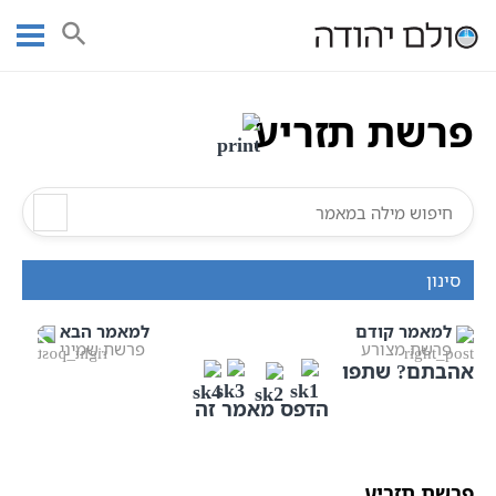
Ski
עמוד ראשי
אוצר הכתבים
חומש ויקרא
פרשת תזריע
t
תורה
תנ"ך מנוקד
פרשת תזריע
conten
פרשת תזריע
סינון
למאמר קודם
למאמר הבא
פרשת מצורע
פרשת שמיני
אהבתם? שתפו
הדפס מאמר זה
פרשת תזריע