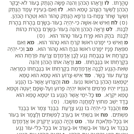
טָהֳרָתוֹ.
לו
וְרָאָהוּ הַכֹּהֵן וְהִנֵּה פָּשָׂה הַנֶּתֶק בָּעוֹר לֹא-יְבַקֵּר
הַכֹּהֵן לַשֵּׂעָר הַצָּהֹב טָמֵא הוּא.
לז
וְאִם-בְּעֵינָיו עָמַד הַנֶּתֶק
וְשֵׂעָר שָׁחֹר צָמַח-בּוֹ נִרְפָּא הַנֶּתֶק טָהוֹר הוּא וְטִהֲרוֹ הַכֹּהֵן.
{ס}
לח
וְאִישׁ אוֹ-אִשָּׁה כִּי-יִהְיֶה בְעוֹר-בְּשָׂרָם בֶּהָרֹת בֶּהָרֹת
לְבָנֹת.
לט
וְרָאָה הַכֹּהֵן וְהִנֵּה בְעוֹר-בְּשָׂרָם בֶּהָרֹת כֵּהוֹת
לְבָנֹת בֹּהַק הוּא פָּרַח בָּעוֹר טָהוֹר הוּא. {ס}
מ
וְאִישׁ כִּי יִמָּרֵט רֹאשׁוֹ קֵרֵחַ הוּא טָהוֹר הוּא.
מא
וְאִם
מִפְּאַת פָּנָיו יִמָּרֵט רֹאשׁוֹ גִּבֵּחַ הוּא טָהוֹר הוּא.
מב
וְכִי-יִהְיֶה
בַקָּרַחַת אוֹ בַגַּבַּחַת נֶגַע לָבָן אֲדַמְדָּם צָרַעַת פֹּרַחַת הִוא
בְּקָרַחְתּוֹ אוֹ בְגַבַּחְתּוֹ.
מג
וְרָאָה אֹתוֹ הַכֹּהֵן וְהִנֵּה
שְׂאֵת-הַנֶּגַע לְבָנָה אֲדַמְדֶּמֶת בְּקָרַחְתּוֹ אוֹ בְגַבַּחְתּוֹ כְּמַרְאֵה
צָרַעַת עוֹר בָּשָׂר.
מד
אִישׁ-צָרוּעַ הוּא טָמֵא הוּא טַמֵּא
יְטַמְּאֶנּוּ הַכֹּהֵן בְּרֹאשׁוֹ נִגְעוֹ.
מה
וְהַצָּרוּעַ אֲשֶׁר-בּוֹ הַנֶּגַע
בְּגָדָיו יִהְיוּ פְרֻמִים וְרֹאשׁוֹ יִהְיֶה פָרוּעַ וְעַל-שָׂפָם יַעְטֶה וְטָמֵא
טָמֵא יִקְרָא.
מו
כָּל-יְמֵי אֲשֶׁר הַנֶּגַע בּוֹ יִטְמָא טָמֵא הוּא
בָּדָד יֵשֵׁב מִחוּץ לַמַּחֲנֶה מוֹשָׁבוֹ. {ס}
מז
וְהַבֶּגֶד כִּי-יִהְיֶה בוֹ נֶגַע צָרָעַת בְּבֶגֶד צֶמֶר אוֹ בְּבֶגֶד
פִּשְׁתִּים.
מח
אוֹ בִשְׁתִי אוֹ בְעֵרֶב לַפִּשְׁתִּים וְלַצָּמֶר אוֹ בְעוֹר
אוֹ בְּכָל-מְלֶאכֶת עוֹר.
מט
וְהָיָה הַנֶּגַע יְרַקְרַק אוֹ אֲדַמְדָּם
בַּבֶּגֶד אוֹ בָעוֹר אוֹ-בַשְּׁתִי אוֹ-בָעֵרֶב אוֹ בְכָל-כְּלִי-עוֹר נֶגַע