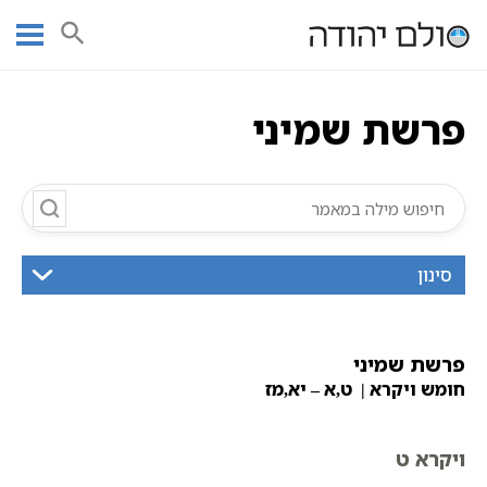
Ski
עמוד ראשי
אוצר הכתבים
חומש ויקרא
פרשת שמיני
תורה
t
תנ"ך מנוקד
פרשת שמיני
conten
פרשת שמיני
סינון
פרשת שמיני
חומש ויקרא | ט,א – יא,מז
ויקרא ט