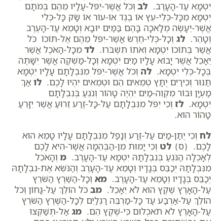
יִטְמָא עַד-הָעָרֶב.
לב
וְכֹל אֲשֶׁר-יִפֹּל-עָלָיו מֵהֶם בְּמֹתָם
יִטְמָא מִכָּל-כְּלִי-עֵץ אוֹ בֶגֶד אוֹ-עוֹר אוֹ שָׂק כָּל-כְּלִי
אֲשֶׁר-יֵעָשֶׂה מְלָאכָה בָּהֶם בַּמַּיִם יוּבָא וְטָמֵא עַד-הָעֶרֶב
וְטָהֵר.
לג
וְכָל-כְּלִי-חֶרֶשׂ אֲשֶׁר-יִפֹּל מֵהֶם אֶל-תּוֹכוֹ כֹּל
אֲשֶׁר בְּתוֹכוֹ יִטְמָא וְאֹתוֹ תִשְׁבֹּרוּ.
לד
מִכָּל-הָאֹכֶל אֲשֶׁר
יֵאָכֵל אֲשֶׁר יָבוֹא עָלָיו מַיִם יִטְמָא וְכָל-מַשְׁקֶה אֲשֶׁר יִשָּׁתֶה
בְּכָל-כְּלִי יִטְמָא.
לה
וְכֹל אֲשֶׁר-יִפֹּל מִנִּבְלָתָם עָלָיו יִטְמָא
תַּנּוּר וְכִירַיִם יֻתָּץ טְמֵאִים הֵם וּטְמֵאִים יִהְיוּ לָכֶם.
לו
אַךְ
מַעְיָן וּבוֹר מִקְוֵה-מַיִם יִהְיֶה טָהוֹר וְנֹגֵעַ בְּנִבְלָתָם
יִטְמָא.
לז
וְכִי יִפֹּל מִנִּבְלָתָם עַל-כָּל-זֶרַע זֵרוּעַ אֲשֶׁר יִזָּרֵעַ
טָהוֹר הוּא.
לח
וְכִי יֻתַּן-מַיִם עַל-זֶרַע וְנָפַל מִנִּבְלָתָם עָלָיו טָמֵא הוּא
לָכֶם. {ס}
לט
וְכִי יָמוּת מִן-הַבְּהֵמָה אֲשֶׁר-הִיא לָכֶם
לְאָכְלָה הַנֹּגֵעַ בְּנִבְלָתָהּ יִטְמָא עַד-הָעָרֶב.
מ
וְהָאֹכֵל
מִנִּבְלָתָהּ יְכַבֵּס בְּגָדָיו וְטָמֵא עַד-הָעָרֶב וְהַנֹּשֵׂא אֶת-נִבְלָתָהּ
יְכַבֵּס בְּגָדָיו וְטָמֵא עַד-הָעָרֶב.
מא
וְכָל-הַשֶּׁרֶץ הַשֹּׁרֵץ
עַל-הָאָרֶץ שֶׁקֶץ הוּא לֹא יֵאָכֵל.
מב
כֹּל הוֹלֵךְ עַל-גָּחוֹן וְכֹל
הוֹלֵךְ עַל-אַרְבַּע עַד כָּל-מַרְבֵּה רַגְלַיִם לְכָל-הַשֶּׁרֶץ הַשֹּׁרֵץ
עַל-הָאָרֶץ לֹא תֹאכְלוּם כִּי-שֶׁקֶץ הֵם.
מג
אַל-תְּשַׁקְּצוּ