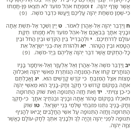
אֲשֶׁר שָׂרַף יְהוָה.
ז
וּמִפֶּתַח אֹהֶל מוֹעֵד לֹא תֵצְאוּ פֶּן-תָּמֻתוּ
כִּי-שֶׁמֶן מִשְׁחַת יְהוָה עֲלֵיכֶם וַיַּעֲשׂוּ כִּדְבַר מֹשֶׁה. {פ}
ח
וַיְדַבֵּר יְהוָה אֶל-אַהֲרֹן לֵאמֹר.
ט
יַיִן וְשֵׁכָר אַל-תֵּשְׁתְּ אַתָּה
וּבָנֶיךָ אִתָּךְ בְּבֹאֲכֶם אֶל-אֹהֶל מוֹעֵד וְלֹא תָמֻתוּ חֻקַּת
עוֹלָם לְדֹרֹתֵיכֶם.
י
וּלְהַבְדִּיל בֵּין הַקֹּדֶשׁ וּבֵין הַחֹל וּבֵין
הַטָּמֵא וּבֵין הַטָּהוֹר.
יא
וּלְהוֹרֹת אֶת-בְּנֵי יִשְׂרָאֵל אֵת
כָּל-הַחֻקִּים אֲשֶׁר דִּבֶּר יְהוָה אֲלֵיהֶם בְּיַד-מֹשֶׁה. {פ}
יב
וַיְדַבֵּר מֹשֶׁה אֶל-אַהֲרֹן וְאֶל אֶלְעָזָר וְאֶל-אִיתָמָר בָּנָיו
הַנּוֹתָרִים קְחוּ אֶת-הַמִּנְחָה הַנּוֹתֶרֶת מֵאִשֵּׁי יְהוָה וְאִכְלוּהָ
מַצּוֹת אֵצֶל הַמִּזְבֵּחַ כִּי קֹדֶשׁ קָדָשִׁים הִוא.
יג
וַאֲכַלְתֶּם
אֹתָהּ בְּמָקוֹם קָדוֹשׁ כִּי חָקְךָ וְחָק-בָּנֶיךָ הִוא מֵאִשֵּׁי יְהוָה
כִּי-כֵן צֻוֵּיתִי.
יד
וְאֵת חֲזֵה הַתְּנוּפָה וְאֵת שׁוֹק הַתְּרוּמָה
תֹּאכְלוּ בְּמָקוֹם טָהוֹר אַתָּה וּבָנֶיךָ וּבְנֹתֶיךָ אִתָּךְ כִּי-חָקְךָ
וְחָק-בָּנֶיךָ נִתְּנוּ מִזִּבְחֵי שַׁלְמֵי בְּנֵי יִשְׂרָאֵל.
טו
שׁוֹק
הַתְּרוּמָה וַחֲזֵה הַתְּנוּפָה עַל אִשֵּׁי הַחֲלָבִים יָבִיאוּ לְהָנִיף
תְּנוּפָה לִפְנֵי יְהוָה וְהָיָה לְךָ וּלְבָנֶיךָ אִתְּךָ לְחָק-עוֹלָם כַּאֲשֶׁר
צִוָּה יְהוָה.