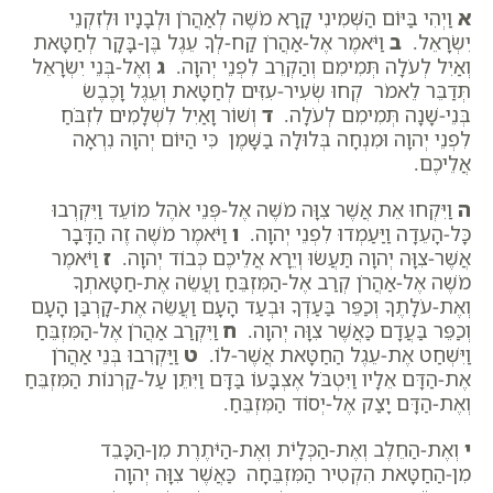
א
וַיְהִי בַּיּוֹם הַשְּׁמִינִי קָרָא מֹשֶׁה לְאַהֲרֹן וּלְבָנָיו וּלְזִקְנֵי
יִשְׂרָאֵל.
ב
וַיֹּאמֶר אֶל-אַהֲרֹן קַח-לְךָ עֵגֶל בֶּן-בָּקָר לְחַטָּאת
וְאַיִל לְעֹלָה תְּמִימִם וְהַקְרֵב לִפְנֵי יְהוָה.
ג
וְאֶל-בְּנֵי יִשְׂרָאֵל
תְּדַבֵּר לֵאמֹר קְחוּ שְׂעִיר-עִזִּים לְחַטָּאת וְעֵגֶל וָכֶבֶשׂ
בְּנֵי-שָׁנָה תְּמִימִם לְעֹלָה.
ד
וְשׁוֹר וָאַיִל לִשְׁלָמִים לִזְבֹּחַ
לִפְנֵי יְהוָה וּמִנְחָה בְּלוּלָה בַשָּׁמֶן כִּי הַיּוֹם יְהוָה נִרְאָה
אֲלֵיכֶם.
ה
וַיִּקְחוּ אֵת אֲשֶׁר צִוָּה מֹשֶׁה אֶל-פְּנֵי אֹהֶל מוֹעֵד וַיִּקְרְבוּ
כָּל-הָעֵדָה וַיַּעַמְדוּ לִפְנֵי יְהוָה.
ו
וַיֹּאמֶר מֹשֶׁה זֶה הַדָּבָר
אֲשֶׁר-צִוָּה יְהוָה תַּעֲשׂוּ וְיֵרָא אֲלֵיכֶם כְּבוֹד יְהוָה.
ז
וַיֹּאמֶר
מֹשֶׁה אֶל-אַהֲרֹן קְרַב אֶל-הַמִּזְבֵּחַ וַעֲשֵׂה אֶת-חַטָּאתְךָ
וְאֶת-עֹלָתֶךָ וְכַפֵּר בַּעַדְךָ וּבְעַד הָעָם וַעֲשֵׂה אֶת-קָרְבַּן הָעָם
וְכַפֵּר בַּעֲדָם כַּאֲשֶׁר צִוָּה יְהוָה.
ח
וַיִּקְרַב אַהֲרֹן אֶל-הַמִּזְבֵּחַ
וַיִּשְׁחַט אֶת-עֵגֶל הַחַטָּאת אֲשֶׁר-לוֹ.
ט
וַיַּקְרִבוּ בְּנֵי אַהֲרֹן
אֶת-הַדָּם אֵלָיו וַיִּטְבֹּל אֶצְבָּעוֹ בַּדָּם וַיִּתֵּן עַל-קַרְנוֹת הַמִּזְבֵּחַ
וְאֶת-הַדָּם יָצַק אֶל-יְסוֹד הַמִּזְבֵּחַ.
י
וְאֶת-הַחֵלֶב וְאֶת-הַכְּלָיֹת וְאֶת-הַיֹּתֶרֶת מִן-הַכָּבֵד
מִן-הַחַטָּאת הִקְטִיר הַמִּזְבֵּחָה כַּאֲשֶׁר צִוָּה יְהוָה