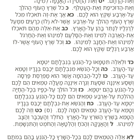
וְאֶת-הָרָחָם.
יט
וְאֵת הַחֲסִידָה הָאֲנָפָה לְמִינָהּ
וְאֶת-הַדּוּכִיפַת וְאֶת-הָעֲטַלֵּף.
כ
כֹּל שֶׁרֶץ הָעוֹף הַהֹלֵךְ
עַל-אַרְבַּע שֶׁקֶץ הוּא לָכֶם.
כא
אַךְ אֶת-זֶה תֹּאכְלוּ מִכֹּל
שֶׁרֶץ הָעוֹף הַהֹלֵךְ עַל-אַרְבַּע אֲשֶׁר-לא (לוֹ) כְרָעַיִם מִמַּעַל
לְרַגְלָיו לְנַתֵּר בָּהֵן עַל-הָאָרֶץ.
כב
אֶת-אֵלֶּה מֵהֶם תֹּאכֵלוּ
אֶת-הָאַרְבֶּה לְמִינוֹ וְאֶת-הַסָּלְעָם לְמִינֵהוּ וְאֶת-הַחַרְגֹּל
לְמִינֵהוּ וְאֶת-הֶחָגָב לְמִינֵהוּ.
כג
וְכֹל שֶׁרֶץ הָעוֹף אֲשֶׁר-לוֹ
אַרְבַּע רַגְלָיִם שֶׁקֶץ הוּא לָכֶם.
כד
וּלְאֵלֶּה תִּטַּמָּאוּ כָּל-הַנֹּגֵעַ בְּנִבְלָתָם יִטְמָא
עַד-הָעָרֶב.
כה
וְכָל-הַנֹּשֵׂא מִנִּבְלָתָם יְכַבֵּס בְּגָדָיו וְטָמֵא
עַד-הָעָרֶב.
כו
לְכָל-הַבְּהֵמָה אֲשֶׁר הִוא מַפְרֶסֶת פַּרְסָה
וְשֶׁסַע אֵינֶנָּה שֹׁסַעַת וְגֵרָה אֵינֶנָּה מַעֲלָה טְמֵאִים הֵם לָכֶם
כָּל-הַנֹּגֵעַ בָּהֶם יִטְמָא.
כז
וְכֹל הוֹלֵךְ עַל-כַּפָּיו בְּכָל-הַחַיָּה
הַהֹלֶכֶת עַל-אַרְבַּע טְמֵאִים הֵם לָכֶם כָּל-הַנֹּגֵעַ בְּנִבְלָתָם
יִטְמָא עַד-הָעָרֶב.
כח
וְהַנֹּשֵׂא אֶת-נִבְלָתָם יְכַבֵּס בְּגָדָיו
וְטָמֵא עַד-הָעָרֶב טְמֵאִים הֵמָּה לָכֶם. {ס}
כט
וְזֶה לָכֶם
הַטָּמֵא בַּשֶּׁרֶץ הַשֹּׁרֵץ עַל-הָאָרֶץ הַחֹלֶד וְהָעַכְבָּר וְהַצָּב
לְמִינֵהוּ.
ל
וְהָאֲנָקָה וְהַכֹּחַ וְהַלְּטָאָה וְהַחֹמֶט וְהַתִּנְשָׁמֶת.
לא
אֵלֶּה הַטְּמֵאִים לָכֶם בְּכָל-הַשָּׁרֶץ כָּל-הַנֹּגֵעַ בָּהֶם בְּמֹתָם