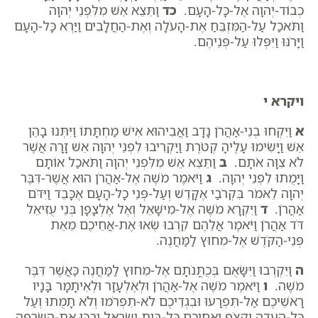
כְבוֹד-יְהוָה אֶל-כָּל-הָעָם.
כד
וַתֵּצֵא אֵשׁ מִלִּפְנֵי יְהוָה
וַתֹּאכַל עַל-הַמִּזְבֵּחַ אֶת-הָעֹלָה וְאֶת-הַחֲלָבִים וַיַּרְא כָּל-הָעָם
וַיָּרֹנּוּ וַיִּפְּלוּ עַל-פְּנֵיהֶם.
ויקרא י
א
וַיִּקְחוּ בְנֵי-אַהֲרֹן נָדָב וַאֲבִיהוּא אִישׁ מַחְתָּתוֹ וַיִּתְּנוּ בָהֵן
אֵשׁ וַיָּשִׂימוּ עָלֶיהָ קְטֹרֶת וַיַּקְרִיבוּ לִפְנֵי יְהוָה אֵשׁ זָרָה אֲשֶׁר
לֹא צִוָּה אֹתָם.
ב
וַתֵּצֵא אֵשׁ מִלִּפְנֵי יְהוָה וַתֹּאכַל אוֹתָם
וַיָּמֻתוּ לִפְנֵי יְהוָה.
ג
וַיֹּאמֶר מֹשֶׁה אֶל-אַהֲרֹן הוּא אֲשֶׁר-דִּבֶּר
יְהוָה לֵאמֹר בִּקְרֹבַי אֶקָּדֵשׁ וְעַל-פְּנֵי כָל-הָעָם אֶכָּבֵד וַיִּדֹּם
אַהֲרֹן.
ד
וַיִּקְרָא מֹשֶׁה אֶל-מִישָׁאֵל וְאֶל אֶלְצָפָן בְּנֵי עֻזִּיאֵל
דֹּד אַהֲרֹן וַיֹּאמֶר אֲלֵהֶם קִרְבוּ שְׂאוּ אֶת-אֲחֵיכֶם מֵאֵת
פְּנֵי-הַקֹּדֶשׁ אֶל-מִחוּץ לַמַּחֲנֶה.
ה
וַיִּקְרְבוּ וַיִּשָּׂאֻם בְּכֻתֳּנֹתָם אֶל-מִחוּץ לַמַּחֲנֶה כַּאֲשֶׁר דִּבֶּר
מֹשֶׁה.
ו
וַיֹּאמֶר מֹשֶׁה אֶל-אַהֲרֹן וּלְאֶלְעָזָר וּלְאִיתָמָר בָּנָיו
רָאשֵׁיכֶם אַל-תִּפְרָעוּ וּבִגְדֵיכֶם לֹא-תִפְרֹמוּ וְלֹא תָמֻתוּ וְעַל
כָּל-הָעֵדָה יִקְצֹף וַאֲחֵיכֶם כָּל-בֵּית יִשְׂרָאֵל יִבְכּוּ אֶת-הַשְּׂרֵפָה