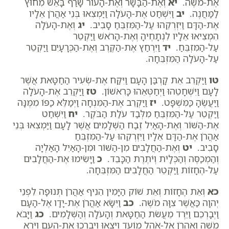
אֶת-מֹשֶׁה.
יא
וְאֶת-הַבָּשָׂר וְאֶת-הָעוֹר שָׂרַף בָּאֵשׁ מִחוּץ
לַמַּחֲנֶה.
יב
וַיִּשְׁחַט אֶת-הָעֹלָה וַיַּמְצִאוּ בְּנֵי אַהֲרֹן אֵלָיו
אֶת-הַדָּם וַיִּזְרְקֵהוּ עַל-הַמִּזְבֵּחַ סָבִיב.
יג
וְאֶת-הָעֹלָה
הִמְצִיאוּ אֵלָיו לִנְתָחֶיהָ וְאֶת-הָרֹאשׁ וַיַּקְטֵר
עַל-הַמִּזְבֵּחַ.
יד
וַיִּרְחַץ אֶת-הַקֶּרֶב וְאֶת-הַכְּרָעָיִם וַיַּקְטֵר
עַל-הָעֹלָה הַמִּזְבֵּחָה.
טו
וַיַּקְרֵב אֵת קָרְבַּן הָעָם וַיִּקַּח אֶת-שְׂעִיר הַחַטָּאת אֲשֶׁר
לָעָם וַיִּשְׁחָטֵהוּ וַיְחַטְּאֵהוּ כָּרִאשׁוֹן.
טז
וַיַּקְרֵב אֶת-הָעֹלָה
וַיַּעֲשֶׂהָ כַּמִּשְׁפָּט.
יז
וַיַּקְרֵב אֶת-הַמִּנְחָה וַיְמַלֵּא כַפּוֹ מִמֶּנָּה
וַיַּקְטֵר עַל-הַמִּזְבֵּחַ מִלְּבַד עֹלַת הַבֹּקֶר.
יח
וַיִּשְׁחַט
אֶת-הַשּׁוֹר וְאֶת-הָאַיִל זֶבַח הַשְּׁלָמִים אֲשֶׁר לָעָם וַיַּמְצִאוּ בְּנֵי
אַהֲרֹן אֶת-הַדָּם אֵלָיו וַיִּזְרְקֵהוּ עַל-הַמִּזְבֵּחַ
סָבִיב.
יט
וְאֶת-הַחֲלָבִים מִן-הַשּׁוֹר וּמִן-הָאַיִל הָאַלְיָה
וְהַמְכַסֶּה וְהַכְּלָיֹת וְיֹתֶרֶת הַכָּבֵד.
כ
וַיָּשִׂימוּ אֶת-הַחֲלָבִים
עַל-הֶחָזוֹת וַיַּקְטֵר הַחֲלָבִים הַמִּזְבֵּחָה.
כא
וְאֵת הֶחָזוֹת וְאֵת שׁוֹק הַיָּמִין הֵנִיף אַהֲרֹן תְּנוּפָה לִפְנֵי
יְהוָה כַּאֲשֶׁר צִוָּה מֹשֶׁה.
כב
וַיִּשָּׂא אַהֲרֹן אֶת-יָדָו אֶל-הָעָם
וַיְבָרְכֵם וַיֵּרֶד מֵעֲשֹׂת הַחַטָּאת וְהָעֹלָה וְהַשְּׁלָמִים.
כג
וַיָּבֹא
מֹשֶׁה וְאַהֲרֹן אֶל-אֹהֶל מוֹעֵד וַיֵּצְאוּ וַיְבָרְכוּ אֶת-הָעָם וַיֵּרָא