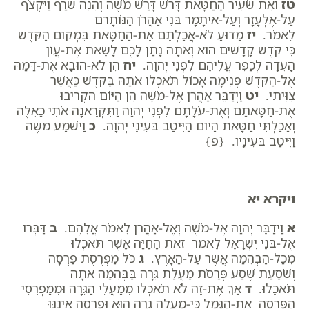
טז
וְאֵת שְׂעִיר הַחַטָּאת דָּרֹשׁ דָּרַשׁ מֹשֶׁה וְהִנֵּה שֹׂרָף וַיִּקְצֹף
עַל-אֶלְעָזָר וְעַל-אִיתָמָר בְּנֵי אַהֲרֹן הַנּוֹתָרִם
לֵאמֹר.
יז
מַדּוּעַ לֹא-אֲכַלְתֶּם אֶת-הַחַטָּאת בִּמְקוֹם הַקֹּדֶשׁ
כִּי קֹדֶשׁ קָדָשִׁים הִוא וְאֹתָהּ נָתַן לָכֶם לָשֵׂאת אֶת-עֲו‍ֹן
הָעֵדָה לְכַפֵּר עֲלֵיהֶם לִפְנֵי יְהוָה.
יח
הֵן לֹא-הוּבָא אֶת-דָּמָהּ
אֶל-הַקֹּדֶשׁ פְּנִימָה אָכוֹל תֹּאכְלוּ אֹתָהּ בַּקֹּדֶשׁ כַּאֲשֶׁר
צִוֵּיתִי.
יט
וַיְדַבֵּר אַהֲרֹן אֶל-מֹשֶׁה הֵן הַיּוֹם הִקְרִיבוּ
אֶת-חַטָּאתָם וְאֶת-עֹלָתָם לִפְנֵי יְהוָה וַתִּקְרֶאנָה אֹתִי כָּאֵלֶּה
וְאָכַלְתִּי חַטָּאת הַיּוֹם הַיִּיטַב בְּעֵינֵי יְהוָה.
כ
וַיִּשְׁמַע מֹשֶׁה
וַיִּיטַב בְּעֵינָיו. {פ}
ויקרא יא
א
וַיְדַבֵּר יְהוָה אֶל-מֹשֶׁה וְאֶל-אַהֲרֹן לֵאמֹר אֲלֵהֶם.
ב
דַּבְּרוּ
אֶל-בְּנֵי יִשְׂרָאֵל לֵאמֹר זֹאת הַחַיָּה אֲשֶׁר תֹּאכְלוּ
מִכָּל-הַבְּהֵמָה אֲשֶׁר עַל-הָאָרֶץ.
ג
כֹּל מַפְרֶסֶת פַּרְסָה
וְשֹׁסַעַת שֶׁסַע פְּרָסֹת מַעֲלַת גֵּרָה בַּבְּהֵמָה אֹתָהּ
תֹּאכֵלוּ.
ד
אַךְ אֶת-זֶה לֹא תֹאכְלוּ מִמַּעֲלֵי הַגֵּרָה וּמִמַּפְרִסֵי
הַפַּרְסָה אֶת-הַגָּמָל כִּי-מַעֲלֵה גֵרָה הוּא וּפַרְסָה אֵינֶנּוּ