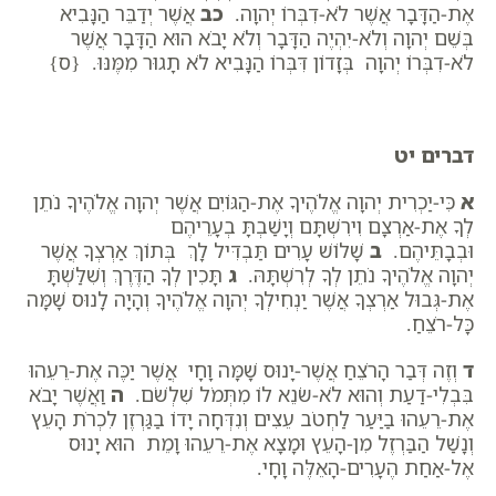
אֶת-הַדָּבָר אֲשֶׁר לֹא-דִבְּרוֹ יְהוָה.
כב
אֲשֶׁר יְדַבֵּר הַנָּבִיא
בְּשֵׁם יְהוָה וְלֹא-יִהְיֶה הַדָּבָר וְלֹא יָבֹא הוּא הַדָּבָר אֲשֶׁר
לֹא-דִבְּרוֹ יְהוָה בְּזָדוֹן דִּבְּרוֹ הַנָּבִיא לֹא תָגוּר מִמֶּנּוּ. {ס}
דברים יט
א
כִּי-יַכְרִית יְהוָה אֱלֹהֶיךָ אֶת-הַגּוֹיִם אֲשֶׁר יְהוָה אֱלֹהֶיךָ נֹתֵן
לְךָ אֶת-אַרְצָם וִירִשְׁתָּם וְיָשַׁבְתָּ בְעָרֵיהֶם
וּבְבָתֵּיהֶם.
ב
שָׁלוֹשׁ עָרִים תַּבְדִּיל לָךְ בְּתוֹךְ אַרְצְךָ אֲשֶׁר
יְהוָה אֱלֹהֶיךָ נֹתֵן לְךָ לְרִשְׁתָּהּ.
ג
תָּכִין לְךָ הַדֶּרֶךְ וְשִׁלַּשְׁתָּ
אֶת-גְּבוּל אַרְצְךָ אֲשֶׁר יַנְחִילְךָ יְהוָה אֱלֹהֶיךָ וְהָיָה לָנוּס שָׁמָּה
כָּל-רֹצֵחַ.
ד
וְזֶה דְּבַר הָרֹצֵחַ אֲשֶׁר-יָנוּס שָׁמָּה וָחָי אֲשֶׁר יַכֶּה אֶת-רֵעֵהוּ
בִּבְלִי-דַעַת וְהוּא לֹא-שֹׂנֵא לוֹ מִתְּמֹל שִׁלְשֹׁם.
ה
וַאֲשֶׁר יָבֹא
אֶת-רֵעֵהוּ בַיַּעַר לַחְטֹב עֵצִים וְנִדְּחָה יָדוֹ בַגַּרְזֶן לִכְרֹת הָעֵץ
וְנָשַׁל הַבַּרְזֶל מִן-הָעֵץ וּמָצָא אֶת-רֵעֵהוּ וָמֵת הוּא יָנוּס
אֶל-אַחַת הֶעָרִים-הָאֵלֶּה וָחָי.