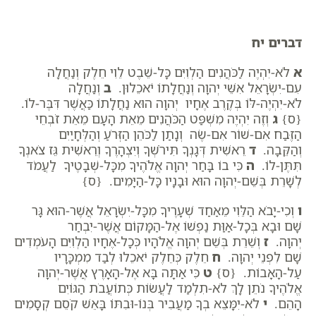
דברים יח
א
לֹא-יִהְיֶה לַכֹּהֲנִים הַלְוִיִּם כָּל-שֵׁבֶט לֵוִי חֵלֶק וְנַחֲלָה
עִם-יִשְׂרָאֵל אִשֵּׁי יְהוָה וְנַחֲלָתוֹ יֹאכֵלוּן.
ב
וְנַחֲלָה
לֹא-יִהְיֶה-לּוֹ בְּקֶרֶב אֶחָיו יְהוָה הוּא נַחֲלָתוֹ כַּאֲשֶׁר דִּבֶּר-לוֹ.
{ס}
ג
וְזֶה יִהְיֶה מִשְׁפַּט הַכֹּהֲנִים מֵאֵת הָעָם מֵאֵת זֹבְחֵי
הַזֶּבַח אִם-שׁוֹר אִם-שֶׂה וְנָתַן לַכֹּהֵן הַזְּרֹעַ וְהַלְּחָיַיִם
וְהַקֵּבָה.
ד
רֵאשִׁית דְּגָנְךָ תִּירֹשְׁךָ וְיִצְהָרֶךָ וְרֵאשִׁית גֵּז צֹאנְךָ
תִּתֶּן-לוֹ.
ה
כִּי בוֹ בָּחַר יְהוָה אֱלֹהֶיךָ מִכָּל-שְׁבָטֶיךָ לַעֲמֹד
לְשָׁרֵת בְּשֵׁם-יְהוָה הוּא וּבָנָיו כָּל-הַיָּמִים. {ס}
ו
וְכִי-יָבֹא הַלֵּוִי מֵאַחַד שְׁעָרֶיךָ מִכָּל-יִשְׂרָאֵל אֲשֶׁר-הוּא גָּר
שָׁם וּבָא בְּכָל-אַוַּת נַפְשׁוֹ אֶל-הַמָּקוֹם אֲשֶׁר-יִבְחַר
יְהוָה.
ז
וְשֵׁרֵת בְּשֵׁם יְהוָה אֱלֹהָיו כְּכָל-אֶחָיו הַלְוִיִּם הָעֹמְדִים
שָׁם לִפְנֵי יְהוָה.
ח
חֵלֶק כְּחֵלֶק יֹאכֵלוּ לְבַד מִמְכָּרָיו
עַל-הָאָבוֹת. {ס}
ט
כִּי אַתָּה בָּא אֶל-הָאָרֶץ אֲשֶׁר-יְהוָה
אֱלֹהֶיךָ נֹתֵן לָךְ לֹא-תִלְמַד לַעֲשׂוֹת כְּתוֹעֲבֹת הַגּוֹיִם
הָהֵם.
י
לֹא-יִמָּצֵא בְךָ מַעֲבִיר בְּנוֹ-וּבִתּוֹ בָּאֵשׁ קֹסֵם קְסָמִים