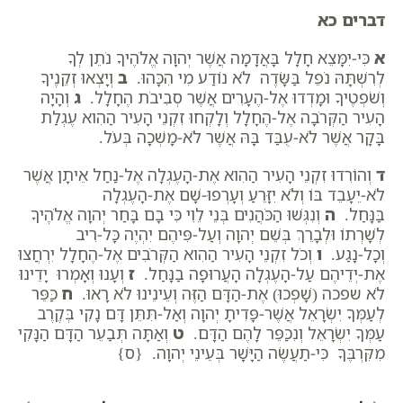
דברים כא
א
כִּי-יִמָּצֵא חָלָל בָּאֲדָמָה אֲשֶׁר יְהוָה אֱלֹהֶיךָ נֹתֵן לְךָ
לְרִשְׁתָּהּ נֹפֵל בַּשָּׂדֶה לֹא נוֹדַע מִי הִכָּהוּ.
ב
וְיָצְאוּ זְקֵנֶיךָ
וְשֹׁפְטֶיךָ וּמָדְדוּ אֶל-הֶעָרִים אֲשֶׁר סְבִיבֹת הֶחָלָל.
ג
וְהָיָה
הָעִיר הַקְּרֹבָה אֶל-הֶחָלָל וְלָקְחוּ זִקְנֵי הָעִיר הַהִוא עֶגְלַת
בָּקָר אֲשֶׁר לֹא-עֻבַּד בָּהּ אֲשֶׁר לֹא-מָשְׁכָה בְּעֹל.
ד
וְהוֹרִדוּ זִקְנֵי הָעִיר הַהִוא אֶת-הָעֶגְלָה אֶל-נַחַל אֵיתָן אֲשֶׁר
לֹא-יֵעָבֵד בּוֹ וְלֹא יִזָּרֵעַ וְעָרְפוּ-שָׁם אֶת-הָעֶגְלָה
בַּנָּחַל.
ה
וְנִגְּשׁוּ הַכֹּהֲנִים בְּנֵי לֵוִי כִּי בָם בָּחַר יְהוָה אֱלֹהֶיךָ
לְשָׁרְתוֹ וּלְבָרֵךְ בְּשֵׁם יְהוָה וְעַל-פִּיהֶם יִהְיֶה כָּל-רִיב
וְכָל-נָגַע.
ו
וְכֹל זִקְנֵי הָעִיר הַהִוא הַקְּרֹבִים אֶל-הֶחָלָל יִרְחֲצוּ
אֶת-יְדֵיהֶם עַל-הָעֶגְלָה הָעֲרוּפָה בַנָּחַל.
ז
וְעָנוּ וְאָמְרוּ יָדֵינוּ
לֹא שפכה (שָׁפְכוּ) אֶת-הַדָּם הַזֶּה וְעֵינֵינוּ לֹא רָאוּ.
ח
כַּפֵּר
לְעַמְּךָ יִשְׂרָאֵל אֲשֶׁר-פָּדִיתָ יְהוָה וְאַל-תִּתֵּן דָּם נָקִי בְּקֶרֶב
עַמְּךָ יִשְׂרָאֵל וְנִכַּפֵּר לָהֶם הַדָּם.
ט
וְאַתָּה תְּבַעֵר הַדָּם הַנָּקִי
מִקִּרְבֶּךָ כִּי-תַעֲשֶׂה הַיָּשָׁר בְּעֵינֵי יְהוָה. {ס}