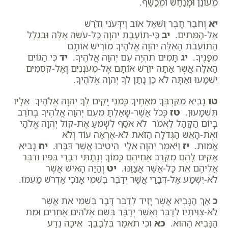
מְעוֹנֵן וּמְנַחֵשׁ וּמְכַשֵּׁף.
יא
וְחֹבֵר חָבֶר וְשֹׁאֵל אוֹב וְיִדְּעֹנִי וְדֹרֵשׁ
אֶל-הַמֵּתִים.
יב
כִּי-תוֹעֲבַת יְהוָה כָּל-עֹשֵׂה אֵלֶּה וּבִגְלַל
הַתּוֹעֵבֹת הָאֵלֶּה יְהוָה אֱלֹהֶיךָ מוֹרִישׁ אוֹתָם
מִפָּנֶיךָ.
יג
תָּמִים תִּהְיֶה עִם יְהוָה אֱלֹהֶיךָ.
יד
כִּי הַגּוֹיִם
הָאֵלֶּה אֲשֶׁר אַתָּה יוֹרֵשׁ אוֹתָם אֶל-מְעֹנְנִים וְאֶל-קֹסְמִים
יִשְׁמָעוּ וְאַתָּה לֹא כֵן נָתַן לְךָ יְהוָה אֱלֹהֶיךָ.
טו
נָבִיא מִקִּרְבְּךָ מֵאַחֶיךָ כָּמֹנִי יָקִים לְךָ יְהוָה אֱלֹהֶיךָ אֵלָיו
תִּשְׁמָעוּן.
טז
כְּכֹל אֲשֶׁר-שָׁאַלְתָּ מֵעִם יְהוָה אֱלֹהֶיךָ בְּחֹרֵב
בְּיוֹם הַקָּהָל לֵאמֹר לֹא אֹסֵף לִשְׁמֹעַ אֶת-קוֹל יְהוָה אֱלֹהָי
וְאֶת-הָאֵשׁ הַגְּדֹלָה הַזֹּאת לֹא-אֶרְאֶה עוֹד וְלֹא
אָמוּת.
יז
וַיֹּאמֶר יְהוָה אֵלָי הֵיטִיבוּ אֲשֶׁר דִּבֵּרוּ.
יח
נָבִיא
אָקִים לָהֶם מִקֶּרֶב אֲחֵיהֶם כָּמוֹךָ וְנָתַתִּי דְבָרַי בְּפִיו וְדִבֶּר
אֲלֵיהֶם אֵת כָּל-אֲשֶׁר אֲצַוֶּנּוּ.
יט
וְהָיָה הָאִישׁ אֲשֶׁר
לֹא-יִשְׁמַע אֶל-דְּבָרַי אֲשֶׁר יְדַבֵּר בִּשְׁמִי אָנֹכִי אֶדְרֹשׁ מֵעִמּוֹ.
כ
אַךְ הַנָּבִיא אֲשֶׁר יָזִיד לְדַבֵּר דָּבָר בִּשְׁמִי אֵת אֲשֶׁר
לֹא-צִוִּיתִיו לְדַבֵּר וַאֲשֶׁר יְדַבֵּר בְּשֵׁם אֱלֹהִים אֲחֵרִים וּמֵת
הַנָּבִיא הַהוּא.
כא
וְכִי תֹאמַר בִּלְבָבֶךָ אֵיכָה נֵדַע