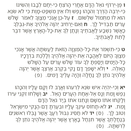
ו
פֶּן-יִרְדֹּף גֹּאֵל הַדָּם אַחֲרֵי הָרֹצֵחַ כִּי-יֵחַם לְבָבוֹ וְהִשִּׂיגוֹ
כִּי-יִרְבֶּה הַדֶּרֶךְ וְהִכָּהוּ נָפֶשׁ וְלוֹ אֵין מִשְׁפַּט-מָוֶת כִּי לֹא שֹׂנֵא
הוּא לוֹ מִתְּמוֹל שִׁלְשׁוֹם.
ז
עַל-כֵּן אָנֹכִי מְצַוְּךָ לֵאמֹר שָׁלֹשׁ
עָרִים תַּבְדִּיל לָךְ.
ח
וְאִם-יַרְחִיב יְהוָה אֱלֹהֶיךָ אֶת-גְּבֻלְךָ
כַּאֲשֶׁר נִשְׁבַּע לַאֲבֹתֶיךָ וְנָתַן לְךָ אֶת-כָּל-הָאָרֶץ אֲשֶׁר דִּבֶּר
לָתֵת לַאֲבֹתֶיךָ.
ט
כִּי-תִשְׁמֹר אֶת-כָּל-הַמִּצְוָה הַזֹּאת לַעֲשֹׂתָהּ אֲשֶׁר אָנֹכִי
מְצַוְּךָ הַיּוֹם לְאַהֲבָה אֶת-יְהוָה אֱלֹהֶיךָ וְלָלֶכֶת בִּדְרָכָיו
כָּל-הַיָּמִים וְיָסַפְתָּ לְךָ עוֹד שָׁלֹשׁ עָרִים עַל הַשָּׁלֹשׁ
הָאֵלֶּה.
י
וְלֹא יִשָּׁפֵךְ דָּם נָקִי בְּקֶרֶב אַרְצְךָ אֲשֶׁר יְהוָה
אֱלֹהֶיךָ נֹתֵן לְךָ נַחֲלָה וְהָיָה עָלֶיךָ דָּמִים. {פ}
יא
וְכִי-יִהְיֶה אִישׁ שֹׂנֵא לְרֵעֵהוּ וְאָרַב לוֹ וְקָם עָלָיו וְהִכָּהוּ
נֶפֶשׁ וָמֵת וְנָס אֶל-אַחַת הֶעָרִים הָאֵל.
יב
וְשָׁלְחוּ זִקְנֵי עִירוֹ
וְלָקְחוּ אֹתוֹ מִשָּׁם וְנָתְנוּ אֹתוֹ בְּיַד גֹּאֵל הַדָּם
וָמֵת.
יג
לֹא-תָחוֹס עֵינְךָ עָלָיו וּבִעַרְתָּ דַם-הַנָּקִי מִיִּשְׂרָאֵל
וְטוֹב לָךְ. {ס}
יד
לֹא תַסִּיג גְּבוּל רֵעֲךָ אֲשֶׁר גָּבְלוּ רִאשֹׁנִים
בְּנַחֲלָתְךָ אֲשֶׁר תִּנְחַל בָּאָרֶץ אֲשֶׁר יְהוָה אֱלֹהֶיךָ נֹתֵן לְךָ
לְרִשְׁתָּהּ. {ס}