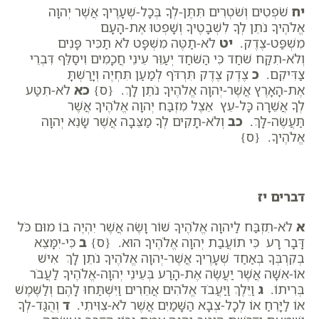
יח
שֹׁפְטִים וְשֹׁטְרִים תִּתֶּן-לְךָ בְּכָל-שְׁעָרֶיךָ אֲשֶׁר יְהוָה
אֱלֹהֶיךָ נֹתֵן לְךָ לִשְׁבָטֶיךָ וְשָׁפְטוּ אֶת-הָעָם
מִשְׁפַּט-צֶדֶק.
יט
לֹא-תַטֶּה מִשְׁפָּט לֹא תַכִּיר פָּנִים
וְלֹא-תִקַּח שֹׁחַד כִּי הַשֹּׁחַד יְעַוֵּר עֵינֵי חֲכָמִים וִיסַלֵּף דִּבְרֵי
צַדִּיקִם.
כ
צֶדֶק צֶדֶק תִּרְדֹּף לְמַעַן תִּחְיֶה וְיָרַשְׁתָּ
אֶת-הָאָרֶץ אֲשֶׁר-יְהוָה אֱלֹהֶיךָ נֹתֵן לָךְ. {ס}
כא
לֹא-תִטַּע
לְךָ אֲשֵׁרָה כָּל-עֵץ אֵצֶל מִזְבַּח יְהוָה אֱלֹהֶיךָ אֲשֶׁר
תַּעֲשֶׂה-לָּךְ.
כב
וְלֹא-תָקִים לְךָ מַצֵּבָה אֲשֶׁר שָׂנֵא יְהוָה
אֱלֹהֶיךָ. {ס}
דברים יז
א
לֹא-תִזְבַּח לַיהוָה אֱלֹהֶיךָ שׁוֹר וָשֶׂה אֲשֶׁר יִהְיֶה בוֹ מוּם כֹּל
דָּבָר רָע כִּי תוֹעֲבַת יְהוָה אֱלֹהֶיךָ הוּא. {ס}
ב
כִּי-יִמָּצֵא
בְקִרְבְּךָ בְּאַחַד שְׁעָרֶיךָ אֲשֶׁר-יְהוָה אֱלֹהֶיךָ נֹתֵן לָךְ אִישׁ
אוֹ-אִשָּׁה אֲשֶׁר יַעֲשֶׂה אֶת-הָרַע בְּעֵינֵי יְהוָה-אֱלֹהֶיךָ לַעֲבֹר
בְּרִיתוֹ.
ג
וַיֵּלֶךְ וַיַּעֲבֹד אֱלֹהִים אֲחֵרִים וַיִּשְׁתַּחוּ לָהֶם וְלַשֶּׁמֶשׁ
אוֹ לַיָּרֵחַ אוֹ לְכָל-צְבָא הַשָּׁמַיִם אֲשֶׁר לֹא-צִוִּיתִי.
ד
וְהֻגַּד-לְךָ