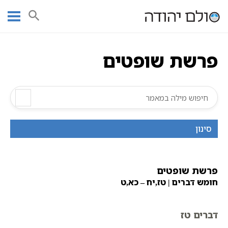
Ski
עמוד ראשי
אוצר הכתבים
חומש דברים
פרשת שופטים
תורה
t
תנ"ך מנוקד
פרשת שופטים
conten
פרשת שופטים
סינון
פרשת שופטים
חומש דברים |
טז,יח – כא,ט
דברים טז