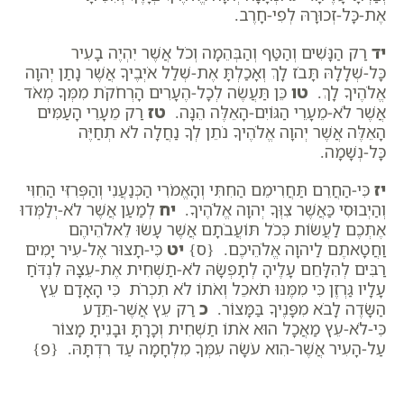
אֶת-כָּל-זְכוּרָהּ לְפִי-חָרֶב.
יד
רַק הַנָּשִׁים וְהַטַּף וְהַבְּהֵמָה וְכֹל אֲשֶׁר יִהְיֶה בָעִיר
כָּל-שְׁלָלָהּ תָּבֹז לָךְ וְאָכַלְתָּ אֶת-שְׁלַל אֹיְבֶיךָ אֲשֶׁר נָתַן יְהוָה
אֱלֹהֶיךָ לָךְ.
טו
כֵּן תַּעֲשֶׂה לְכָל-הֶעָרִים הָרְחֹקֹת מִמְּךָ מְאֹד
אֲשֶׁר לֹא-מֵעָרֵי הַגּוֹיִם-הָאֵלֶּה הֵנָּה.
טז
רַק מֵעָרֵי הָעַמִּים
הָאֵלֶּה אֲשֶׁר יְהוָה אֱלֹהֶיךָ נֹתֵן לְךָ נַחֲלָה לֹא תְחַיֶּה
כָּל-נְשָׁמָה.
יז
כִּי-הַחֲרֵם תַּחֲרִימֵם הַחִתִּי וְהָאֱמֹרִי הַכְּנַעֲנִי וְהַפְּרִזִּי הַחִוִּי
וְהַיְבוּסִי כַּאֲשֶׁר צִוְּךָ יְהוָה אֱלֹהֶיךָ.
יח
לְמַעַן אֲשֶׁר לֹא-יְלַמְּדוּ
אֶתְכֶם לַעֲשׂוֹת כְּכֹל תּוֹעֲבֹתָם אֲשֶׁר עָשׂוּ לֵאלֹהֵיהֶם
וַחֲטָאתֶם לַיהוָה אֱלֹהֵיכֶם. {ס}
יט
כִּי-תָצוּר אֶל-עִיר יָמִים
רַבִּים לְהִלָּחֵם עָלֶיהָ לְתָפְשָׂהּ לֹא-תַשְׁחִית אֶת-עֵצָהּ לִנְדֹּחַ
עָלָיו גַּרְזֶן כִּי מִמֶּנּוּ תֹאכֵל וְאֹתוֹ לֹא תִכְרֹת כִּי הָאָדָם עֵץ
הַשָּׂדֶה לָבֹא מִפָּנֶיךָ בַּמָּצוֹר.
כ
רַק עֵץ אֲשֶׁר-תֵּדַע
כִּי-לֹא-עֵץ מַאֲכָל הוּא אֹתוֹ תַשְׁחִית וְכָרָתָּ וּבָנִיתָ מָצוֹר
עַל-הָעִיר אֲשֶׁר-הִוא עֹשָׂה עִמְּךָ מִלְחָמָה עַד רִדְתָּהּ. {פ}