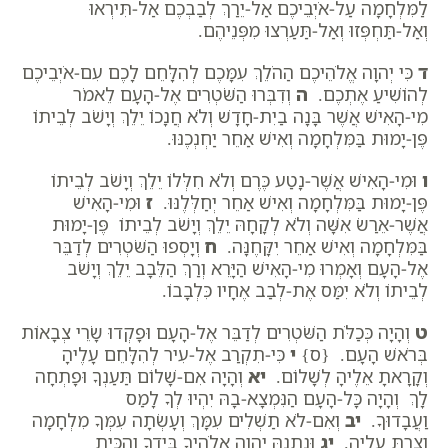
לַמִּלְחָמָה עַל-אֹיְבֵיכֶם אַל-יֵרַךְ לְבַבְכֶם אַל-תִּירְאוּ
וְאַל-תַּחְפְּזוּ וְאַל-תַּעַרְצוּ מִפְּנֵיהֶם.
ד
כִּי יְהוָה אֱלֹהֵיכֶם הַהֹלֵךְ עִמָּכֶם לְהִלָּחֵם לָכֶם עִם-אֹיְבֵיכֶם
לְהוֹשִׁיעַ אֶתְכֶם.
ה
וְדִבְּרוּ הַשֹּׁטְרִים אֶל-הָעָם לֵאמֹר
מִי-הָאִישׁ אֲשֶׁר בָּנָה בַיִת-חָדָשׁ וְלֹא חֲנָכוֹ יֵלֵךְ וְיָשֹׁב לְבֵיתוֹ
פֶּן-יָמוּת בַּמִּלְחָמָה וְאִישׁ אַחֵר יַחְנְכֶנּוּ.
ו
וּמִי-הָאִישׁ אֲשֶׁר-נָטַע כֶּרֶם וְלֹא חִלְּלוֹ יֵלֵךְ וְיָשֹׁב לְבֵיתוֹ
פֶּן-יָמוּת בַּמִּלְחָמָה וְאִישׁ אַחֵר יְחַלְּלֶנּוּ.
ז
וּמִי-הָאִישׁ
אֲשֶׁר-אֵרַשׂ אִשָּׁה וְלֹא לְקָחָהּ יֵלֵךְ וְיָשֹׁב לְבֵיתוֹ פֶּן-יָמוּת
בַּמִּלְחָמָה וְאִישׁ אַחֵר יִקָּחֶנָּה.
ח
וְיָסְפוּ הַשֹּׁטְרִים לְדַבֵּר
אֶל-הָעָם וְאָמְרוּ מִי-הָאִישׁ הַיָּרֵא וְרַךְ הַלֵּבָב יֵלֵךְ וְיָשֹׁב
לְבֵיתוֹ וְלֹא יִמַּס אֶת-לְבַב אֶחָיו כִּלְבָבוֹ.
ט
וְהָיָה כְּכַלֹּת הַשֹּׁטְרִים לְדַבֵּר אֶל-הָעָם וּפָקְדוּ שָׂרֵי צְבָאוֹת
בְּרֹאשׁ הָעָם. {ס}
י
כִּי-תִקְרַב אֶל-עִיר לְהִלָּחֵם עָלֶיהָ
וְקָרָאתָ אֵלֶיהָ לְשָׁלוֹם.
יא
וְהָיָה אִם-שָׁלוֹם תַּעַנְךָ וּפָתְחָה
לָךְ וְהָיָה כָּל-הָעָם הַנִּמְצָא-בָהּ יִהְיוּ לְךָ לָמַס
וַעֲבָדוּךָ.
יב
וְאִם-לֹא תַשְׁלִים עִמָּךְ וְעָשְׂתָה עִמְּךָ מִלְחָמָה
וְצַרְתָּ עָלֶיהָ.
יג
וּנְתָנָהּ יְהוָה אֱלֹהֶיךָ בְּיָדֶךָ וְהִכִּיתָ