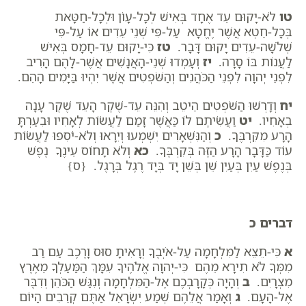
טו
לֹא-יָקוּם עֵד אֶחָד בְּאִישׁ לְכָל-עָו‍ֹן וּלְכָל-חַטָּאת
בְּכָל-חֵטְא אֲשֶׁר יֶחֱטָא עַל-פִּי שְׁנֵי עֵדִים אוֹ עַל-פִּי
שְׁלֹשָׁה-עֵדִים יָקוּם דָּבָר.
טז
כִּי-יָקוּם עֵד-חָמָס בְּאִישׁ
לַעֲנוֹת בּוֹ סָרָה.
יז
וְעָמְדוּ שְׁנֵי-הָאֲנָשִׁים אֲשֶׁר-לָהֶם הָרִיב
לִפְנֵי יְהוָה לִפְנֵי הַכֹּהֲנִים וְהַשֹּׁפְטִים אֲשֶׁר יִהְיוּ בַּיָּמִים הָהֵם.
יח
וְדָרְשׁוּ הַשֹּׁפְטִים הֵיטֵב וְהִנֵּה עֵד-שֶׁקֶר הָעֵד שֶׁקֶר עָנָה
בְאָחִיו.
יט
וַעֲשִׂיתֶם לוֹ כַּאֲשֶׁר זָמַם לַעֲשׂוֹת לְאָחִיו וּבִעַרְתָּ
הָרָע מִקִּרְבֶּךָ.
כ
וְהַנִּשְׁאָרִים יִשְׁמְעוּ וְיִרָאוּ וְלֹא-יֹסִפוּ לַעֲשׂוֹת
עוֹד כַּדָּבָר הָרָע הַזֶּה בְּקִרְבֶּךָ.
כא
וְלֹא תָחוֹס עֵינֶךָ נֶפֶשׁ
בְּנֶפֶשׁ עַיִן בְּעַיִן שֵׁן בְּשֵׁן יָד בְּיָד רֶגֶל בְּרָגֶל. {ס}
דברים כ
א
כִּי-תֵצֵא לַמִּלְחָמָה עַל-אֹיְבֶךָ וְרָאִיתָ סוּס וָרֶכֶב עַם רַב
מִמְּךָ לֹא תִירָא מֵהֶם כִּי-יְהוָה אֱלֹהֶיךָ עִמָּךְ הַמַּעַלְךָ מֵאֶרֶץ
מִצְרָיִם.
ב
וְהָיָה כְּקָרָבְכֶם אֶל-הַמִּלְחָמָה וְנִגַּשׁ הַכֹּהֵן וְדִבֶּר
אֶל-הָעָם.
ג
וְאָמַר אֲלֵהֶם שְׁמַע יִשְׂרָאֵל אַתֶּם קְרֵבִים הַיּוֹם