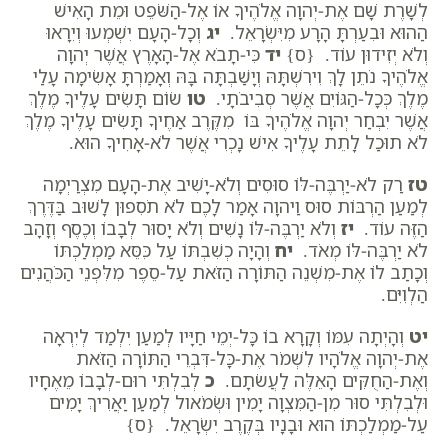
לְשָׁרֶת שָׁם אֶת-יְהוָה אֱלֹהֶיךָ אוֹ אֶל-הַשֹּׁפֵט וּמֵת הָאִישׁ
הַהוּא וּבִעַרְתָּ הָרָע מִיִּשְׂרָאֵל.
יג
וְכָל-הָעָם יִשְׁמְעוּ וְיִרָאוּ
וְלֹא יְזִידוּן עוֹד. {ס}
יד
כִּי-תָבֹא אֶל-הָאָרֶץ אֲשֶׁר יְהוָה
אֱלֹהֶיךָ נֹתֵן לָךְ וִירִשְׁתָּהּ וְיָשַׁבְתָּה בָּהּ וְאָמַרְתָּ אָשִׂימָה עָלַי
מֶלֶךְ כְּכָל-הַגּוֹיִם אֲשֶׁר סְבִיבֹתָי.
טו
שׂוֹם תָּשִׂים עָלֶיךָ מֶלֶךְ
אֲשֶׁר יִבְחַר יְהוָה אֱלֹהֶיךָ בּוֹ מִקֶּרֶב אַחֶיךָ תָּשִׂים עָלֶיךָ מֶלֶךְ
לֹא תוּכַל לָתֵת עָלֶיךָ אִישׁ נָכְרִי אֲשֶׁר לֹא-אָחִיךָ הוּא.
טז
רַק לֹא-יַרְבֶּה-לּוֹ סוּסִים וְלֹא-יָשִׁיב אֶת-הָעָם מִצְרַיְמָה
לְמַעַן הַרְבּוֹת סוּס וַיהוָה אָמַר לָכֶם לֹא תֹסִפוּן לָשׁוּב בַּדֶּרֶךְ
הַזֶּה עוֹד.
יז
וְלֹא יַרְבֶּה-לּוֹ נָשִׁים וְלֹא יָסוּר לְבָבוֹ וְכֶסֶף וְזָהָב
לֹא יַרְבֶּה-לּוֹ מְאֹד.
יח
וְהָיָה כְשִׁבְתּוֹ עַל כִּסֵּא מַמְלַכְתּוֹ
וְכָתַב לוֹ אֶת-מִשְׁנֵה הַתּוֹרָה הַזֹּאת עַל-סֵפֶר מִלִּפְנֵי הַכֹּהֲנִים
הַלְוִיִּם.
יט
וְהָיְתָה עִמּוֹ וְקָרָא בוֹ כָּל-יְמֵי חַיָּיו לְמַעַן יִלְמַד לְיִרְאָה
אֶת-יְהוָה אֱלֹהָיו לִשְׁמֹר אֶת-כָּל-דִּבְרֵי הַתּוֹרָה הַזֹּאת
וְאֶת-הַחֻקִּים הָאֵלֶּה לַעֲשֹׂתָם.
כ
לְבִלְתִּי רוּם-לְבָבוֹ מֵאֶחָיו
וּלְבִלְתִּי סוּר מִן-הַמִּצְוָה יָמִין וּשְׂמֹאול לְמַעַן יַאֲרִיךְ יָמִים
עַל-מַמְלַכְתּוֹ הוּא וּבָנָיו בְּקֶרֶב יִשְׂרָאֵל. {ס}