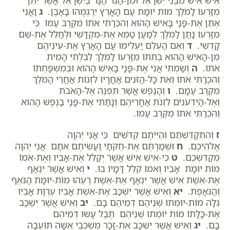
אִישׁ אִישׁ מִבְּנֵי יִשְׂרָאֵל וּמִן-הַגֵּר הַגָּר בְּיִשְׂרָאֵל אֲשֶׁר יִתֵּן
מִזַּרְעוֹ לַמֹּלֶךְ מוֹת יוּמָת עַם הָאָרֶץ יִרְגְּמֻהוּ בָאָבֶן.
ג
וַאֲנִי
אֶתֵּן אֶת-פָּנַי בָּאִישׁ הַהוּא וְהִכְרַתִּי אֹתוֹ מִקֶּרֶב עַמּוֹ כִּי
מִזַּרְעוֹ נָתַן לַמֹּלֶךְ לְמַעַן טַמֵּא אֶת-מִקְדָּשִׁי וּלְחַלֵּל אֶת-שֵׁם
קָדְשִׁי.
ד
וְאִם הַעְלֵם יַעְלִימוּ עַם הָאָרֶץ אֶת-עֵינֵיהֶם
מִן-הָאִישׁ הַהוּא בְּתִתּוֹ מִזַּרְעוֹ לַמֹּלֶךְ לְבִלְתִּי הָמִית
אֹתוֹ.
ה
וְשַׂמְתִּי אֲנִי אֶת-פָּנַי בָּאִישׁ הַהוּא וּבְמִשְׁפַּחְתּוֹ
וְהִכְרַתִּי אֹתוֹ וְאֵת כָּל-הַזֹּנִים אַחֲרָיו לִזְנוֹת אַחֲרֵי הַמֹּלֶךְ
מִקֶּרֶב עַמָּם.
ו
וְהַנֶּפֶשׁ אֲשֶׁר תִּפְנֶה אֶל-הָאֹבֹת
וְאֶל-הַיִּדְּעֹנִים לִזְנֹת אַחֲרֵיהֶם וְנָתַתִּי אֶת-פָּנַי בַּנֶּפֶשׁ הַהִוא
וְהִכְרַתִּי אֹתוֹ מִקֶּרֶב עַמּוֹ.
ז
וְהִתְקַדִּשְׁתֶּם וִהְיִיתֶם קְדֹשִׁים כִּי אֲנִי יְהוָה
אֱלֹהֵיכֶם.
ח
וּשְׁמַרְתֶּם אֶת-חֻקֹּתַי וַעֲשִׂיתֶם אֹתָם אֲנִי יְהוָה
מְקַדִּשְׁכֶם.
ט
כִּי-אִישׁ אִישׁ אֲשֶׁר יְקַלֵּל אֶת-אָבִיו וְאֶת-אִמּוֹ
מוֹת יוּמָת אָבִיו וְאִמּוֹ קִלֵּל דָּמָיו בּוֹ.
י
וְאִישׁ אֲשֶׁר יִנְאַף
אֶת-אֵשֶׁת אִישׁ אֲשֶׁר יִנְאַף אֶת-אֵשֶׁת רֵעֵהוּ מוֹת-יוּמַת הַנֹּאֵף
וְהַנֹּאָפֶת.
יא
וְאִישׁ אֲשֶׁר יִשְׁכַּב אֶת-אֵשֶׁת אָבִיו עֶרְוַת אָבִיו
גִּלָּה מוֹת-יוּמְתוּ שְׁנֵיהֶם דְּמֵיהֶם בָּם.
יב
וְאִישׁ אֲשֶׁר יִשְׁכַּב
אֶת-כַּלָּתוֹ מוֹת יוּמְתוּ שְׁנֵיהֶם תֶּבֶל עָשׂוּ דְּמֵיהֶם
בָּם.
יג
וְאִישׁ אֲשֶׁר יִשְׁכַּב אֶת-זָכָר מִשְׁכְּבֵי אִשָּׁה תּוֹעֵבָה