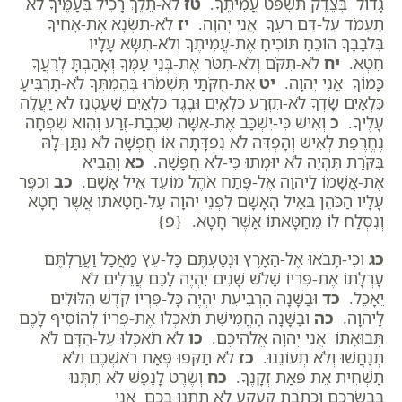
גָדוֹל בְּצֶדֶק תִּשְׁפֹּט עֲמִיתֶךָ.
טז
לֹא-תֵלֵךְ רָכִיל בְּעַמֶּיךָ לֹא
תַעֲמֹד עַל-דַּם רֵעֶךָ אֲנִי יְהוָה.
יז
לֹא-תִשְׂנָא אֶת-אָחִיךָ
בִּלְבָבֶךָ הוֹכֵחַ תּוֹכִיחַ אֶת-עֲמִיתֶךָ וְלֹא-תִשָּׂא עָלָיו
חֵטְא.
יח
לֹא-תִקֹּם וְלֹא-תִטֹּר אֶת-בְּנֵי עַמֶּךָ וְאָהַבְתָּ לְרֵעֲךָ
כָּמוֹךָ אֲנִי יְהוָה.
יט
אֶת-חֻקֹּתַי תִּשְׁמֹרוּ בְּהֶמְתְּךָ לֹא-תַרְבִּיעַ
כִּלְאַיִם שָׂדְךָ לֹא-תִזְרַע כִּלְאָיִם וּבֶגֶד כִּלְאַיִם שַׁעַטְנֵז לֹא יַעֲלֶה
עָלֶיךָ.
כ
וְאִישׁ כִּי-יִשְׁכַּב אֶת-אִשָּׁה שִׁכְבַת-זֶרַע וְהִוא שִׁפְחָה
נֶחֱרֶפֶת לְאִישׁ וְהָפְדֵּה לֹא נִפְדָּתָה אוֹ חֻפְשָׁה לֹא נִתַּן-לָהּ
בִּקֹּרֶת תִּהְיֶה לֹא יוּמְתוּ כִּי-לֹא חֻפָּשָׁה.
כא
וְהֵבִיא
אֶת-אֲשָׁמוֹ לַיהוָה אֶל-פֶּתַח אֹהֶל מוֹעֵד אֵיל אָשָׁם.
כב
וְכִפֶּר
עָלָיו הַכֹּהֵן בְּאֵיל הָאָשָׁם לִפְנֵי יְהוָה עַל-חַטָּאתוֹ אֲשֶׁר חָטָא
וְנִסְלַח לוֹ מֵחַטָּאתוֹ אֲשֶׁר חָטָא. {פ}
כג
וְכִי-תָבֹאוּ אֶל-הָאָרֶץ וּנְטַעְתֶּם כָּל-עֵץ מַאֲכָל וַעֲרַלְתֶּם
עָרְלָתוֹ אֶת-פִּרְיוֹ שָׁלֹשׁ שָׁנִים יִהְיֶה לָכֶם עֲרֵלִים לֹא
יֵאָכֵל.
כד
וּבַשָּׁנָה הָרְבִיעִת יִהְיֶה כָּל-פִּרְיוֹ קֹדֶשׁ הִלּוּלִים
לַיהוָה.
כה
וּבַשָּׁנָה הַחֲמִישִׁת תֹּאכְלוּ אֶת-פִּרְיוֹ לְהוֹסִיף לָכֶם
תְּבוּאָתוֹ אֲנִי יְהוָה אֱלֹהֵיכֶם.
כו
לֹא תֹאכְלוּ עַל-הַדָּם לֹא
תְנַחֲשׁוּ וְלֹא תְעוֹנֵנוּ.
כז
לֹא תַקִּפוּ פְּאַת רֹאשְׁכֶם וְלֹא
תַשְׁחִית אֵת פְּאַת זְקָנֶךָ.
כח
וְשֶׂרֶט לָנֶפֶשׁ לֹא תִתְּנוּ
בִּבְשַׂרְכֶם וּכְתֹבֶת קַעֲקַע לֹא תִתְּנוּ בָּכֶם אֲנִי