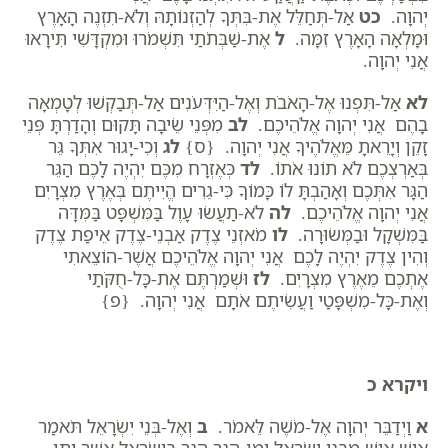
יְהוָה.
כט
אַל-תְּחַלֵּל אֶת-בִּתְּךָ לְהַזְנוֹתָהּ וְלֹא-תִזְנֶה הָאָרֶץ
וּמָלְאָה הָאָרֶץ זִמָּה.
ל
אֶת-שַׁבְּתֹתַי תִּשְׁמֹרוּ וּמִקְדָּשִׁי תִּירָאוּ
אֲנִי יְהוָה.
לא
אַל-תִּפְנוּ אֶל-הָאֹבֹת וְאֶל-הַיִּדְּעֹנִים אַל-תְּבַקְשׁוּ לְטָמְאָה
בָהֶם אֲנִי יְהוָה אֱלֹהֵיכֶם.
לב
מִפְּנֵי שֵׂיבָה תָּקוּם וְהָדַרְתָּ פְּנֵי
זָקֵן וְיָרֵאתָ מֵּאֱלֹהֶיךָ אֲנִי יְהוָה. {ס}
לג
וְכִי-יָגוּר אִתְּךָ גֵּר
בְּאַרְצְכֶם לֹא תוֹנוּ אֹתוֹ.
לד
כְּאֶזְרָח מִכֶּם יִהְיֶה לָכֶם הַגֵּר
הַגָּר אִתְּכֶם וְאָהַבְתָּ לוֹ כָּמוֹךָ כִּי-גֵרִים הֱיִיתֶם בְּאֶרֶץ מִצְרָיִם
אֲנִי יְהוָה אֱלֹהֵיכֶם.
לה
לֹא-תַעֲשׂוּ עָוֶל בַּמִּשְׁפָּט בַּמִּדָּה
בַּמִּשְׁקָל וּבַמְּשׂוּרָה.
לו
מֹאזְנֵי צֶדֶק אַבְנֵי-צֶדֶק אֵיפַת צֶדֶק
וְהִין צֶדֶק יִהְיֶה לָכֶם אֲנִי יְהוָה אֱלֹהֵיכֶם אֲשֶׁר-הוֹצֵאתִי
אֶתְכֶם מֵאֶרֶץ מִצְרָיִם.
לז
וּשְׁמַרְתֶּם אֶת-כָּל-חֻקֹּתַי
וְאֶת-כָּל-מִשְׁפָּטַי וַעֲשִׂיתֶם אֹתָם אֲנִי יְהוָה. {פ}
ויקרא כ
א
וַיְדַבֵּר יְהוָה אֶל-מֹשֶׁה לֵּאמֹר.
ב
וְאֶל-בְּנֵי יִשְׂרָאֵל תֹּאמַר