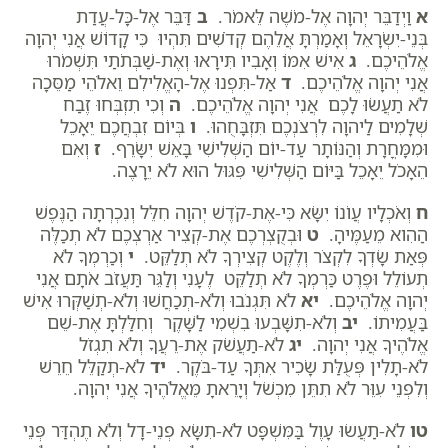
א
וַיְדַבֵּר יְהוָה אֶל-מֹשֶׁה לֵּאמֹר.
ב
דַּבֵּר אֶל-כָּל-עֲדַת
בְּנֵי-יִשְׂרָאֵל וְאָמַרְתָּ אֲלֵהֶם קְדֹשִׁים תִּהְיוּ כִּי קָדוֹשׁ אֲנִי יְהוָה
אֱלֹהֵיכֶם.
ג
אִישׁ אִמּוֹ וְאָבִיו תִּירָאוּ וְאֶת-שַׁבְּתֹתַי תִּשְׁמֹרוּ
אֲנִי יְהוָה אֱלֹהֵיכֶם.
ד
אַל-תִּפְנוּ אֶל-הָאֱלִילִם וֵאלֹהֵי מַסֵּכָה
לֹא תַעֲשׂוּ לָכֶם אֲנִי יְהוָה אֱלֹהֵיכֶם.
ה
וְכִי תִזְבְּחוּ זֶבַח
שְׁלָמִים לַיהוָה לִרְצֹנְכֶם תִּזְבָּחֻהוּ.
ו
בְּיוֹם זִבְחֲכֶם יֵאָכֵל
וּמִמָּחֳרָת וְהַנּוֹתָר עַד-יוֹם הַשְּׁלִישִׁי בָּאֵשׁ יִשָּׂרֵף.
ז
וְאִם
הֵאָכֹל יֵאָכֵל בַּיּוֹם הַשְּׁלִישִׁי פִּגּוּל הוּא לֹא יֵרָצֶה.
ח
וְאֹכְלָיו עֲו‍ֹנוֹ יִשָּׂא כִּי-אֶת-קֹדֶשׁ יְהוָה חִלֵּל וְנִכְרְתָה הַנֶּפֶשׁ
הַהִוא מֵעַמֶּיהָ.
ט
וּבְקֻצְרְכֶם אֶת-קְצִיר אַרְצְכֶם לֹא תְכַלֶּה
פְּאַת שָׂדְךָ לִקְצֹר וְלֶקֶט קְצִירְךָ לֹא תְלַקֵּט.
י
וְכַרְמְךָ לֹא
תְעוֹלֵל וּפֶרֶט כַּרְמְךָ לֹא תְלַקֵּט לֶעָנִי וְלַגֵּר תַּעֲזֹב אֹתָם אֲנִי
יְהוָה אֱלֹהֵיכֶם.
יא
לֹא תִּגְנֹבוּ וְלֹא-תְכַחֲשׁוּ וְלֹא-תְשַׁקְּרוּ אִישׁ
בַּעֲמִיתוֹ.
יב
וְלֹא-תִשָּׁבְעוּ בִשְׁמִי לַשָּׁקֶר וְחִלַּלְתָּ אֶת-שֵׁם
אֱלֹהֶיךָ אֲנִי יְהוָה.
יג
לֹא-תַעֲשֹׁק אֶת-רֵעֲךָ וְלֹא תִגְזֹל
לֹא-תָלִין פְּעֻלַּת שָׂכִיר אִתְּךָ עַד-בֹּקֶר.
יד
לֹא-תְקַלֵּל חֵרֵשׁ
וְלִפְנֵי עִוֵּר לֹא תִתֵּן מִכְשֹׁל וְיָרֵאתָ מֵּאֱלֹהֶיךָ אֲנִי יְהוָה.
טו
לֹא-תַעֲשׂוּ עָוֶל בַּמִּשְׁפָּט לֹא-תִשָּׂא פְנֵי-דָל וְלֹא תֶהְדַּר פְּנֵי