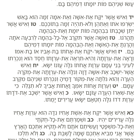
עָשׂוּ שְׁנֵיהֶם מוֹת יוּמָתוּ דְּמֵיהֶם בָּם.
יד
וְאִישׁ אֲשֶׁר יִקַּח אֶת-אִשָּׁה וְאֶת-אִמָּהּ זִמָּה הִוא בָּאֵשׁ
יִשְׂרְפוּ אֹתוֹ וְאֶתְהֶן וְלֹא-תִהְיֶה זִמָּה בְּתוֹכְכֶם.
טו
וְאִישׁ אֲשֶׁר
יִתֵּן שְׁכָבְתּוֹ בִּבְהֵמָה מוֹת יוּמָת וְאֶת-הַבְּהֵמָה
תַּהֲרֹגוּ.
טז
וְאִשָּׁה אֲשֶׁר תִּקְרַב אֶל-כָּל-בְּהֵמָה לְרִבְעָה אֹתָהּ
וְהָרַגְתָּ אֶת-הָאִשָּׁה וְאֶת-הַבְּהֵמָה מוֹת יוּמָתוּ דְּמֵיהֶם
בָּם.
יז
וְאִישׁ אֲשֶׁר-יִקַּח אֶת-אֲחֹתוֹ בַּת-אָבִיו אוֹ בַת-אִמּוֹ
וְרָאָה אֶת-עֶרְוָתָהּ וְהִיא-תִרְאֶה אֶת-עֶרְוָתוֹ חֶסֶד הוּא וְנִכְרְתוּ
לְעֵינֵי בְּנֵי עַמָּם עֶרְוַת אֲחֹתוֹ גִּלָּה עֲו‍ֹנוֹ יִשָּׂא.
יח
וְאִישׁ
אֲשֶׁר-יִשְׁכַּב אֶת-אִשָּׁה דָּוָה וְגִלָּה אֶת-עֶרְוָתָהּ אֶת-מְקֹרָהּ
הֶעֱרָה וְהִוא גִּלְּתָה אֶת-מְקוֹר דָּמֶיהָ וְנִכְרְתוּ שְׁנֵיהֶם מִקֶּרֶב
עַמָּם.
יט
וְעֶרְוַת אֲחוֹת אִמְּךָ וַאֲחוֹת אָבִיךָ לֹא תְגַלֵּה כִּי
אֶת-שְׁאֵרוֹ הֶעֱרָה עֲו‍ֹנָם יִשָּׂאוּ.
כ
וְאִישׁ אֲשֶׁר יִשְׁכַּב אֶת-דֹּדָתוֹ
עֶרְוַת דֹּדוֹ גִּלָּה חֶטְאָם יִשָּׂאוּ עֲרִירִים יָמֻתוּ.
כא
וְאִישׁ אֲשֶׁר יִקַּח אֶת-אֵשֶׁת אָחִיו נִדָּה הִוא עֶרְוַת אָחִיו
גִּלָּה עֲרִירִים יִהְיוּ.
כב
וּשְׁמַרְתֶּם אֶת-כָּל-חֻקֹּתַי
וְאֶת-כָּל-מִשְׁפָּטַי וַעֲשִׂיתֶם אֹתָם וְלֹא-תָקִיא אֶתְכֶם הָאָרֶץ
אֲשֶׁר אֲנִי מֵבִיא אֶתְכֶם שָׁמָּה לָשֶׁבֶת בָּהּ.
כג
וְלֹא תֵלְכוּ