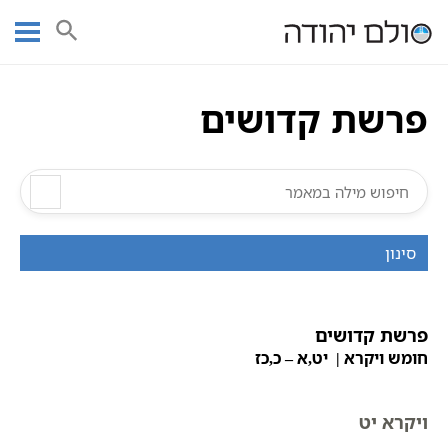
Ski
עמוד ראשי
אוצר הכתבים
חומש ויקרא
פרשת קדושים
t
תורה
תנ"ך מנוקד
פרשת קדושים
conten
פרשת קדושים
סינון
פרשת קדושים
חומש ויקרא | יט,א – כ,כז
ויקרא יט