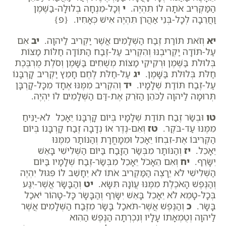
הַמַּקְרִיב אֹתָהּ לוֹ תִהְיֶה.
י
וְכָל-מִנְחָה בְלוּלָה-בַשֶּׁמֶן
וַחֲרֵבָה לְכָל-בְּנֵי אַהֲרֹן תִּהְיֶה אִישׁ כְּאָחִיו. {פ}
יא
וְזֹאת תּוֹרַת זֶבַח הַשְּׁלָמִים אֲשֶׁר יַקְרִיב לַיהוָה.
יב
אִם
עַל-תּוֹדָה יַקְרִיבֶנּוּ וְהִקְרִיב עַל-זֶבַח הַתּוֹדָה חַלּוֹת מַצּוֹת
בְּלוּלֹת בַּשֶּׁמֶן וּרְקִיקֵי מַצּוֹת מְשֻׁחִים בַּשָּׁמֶן וְסֹלֶת מֻרְבֶּכֶת
חַלֹּת בְּלוּלֹת בַּשָּׁמֶן.
יג
עַל-חַלֹּת לֶחֶם חָמֵץ יַקְרִיב קָרְבָּנוֹ
עַל-זֶבַח תּוֹדַת שְׁלָמָיו.
יד
וְהִקְרִיב מִמֶּנּוּ אֶחָד מִכָּל-קָרְבָּן
תְּרוּמָה לַיהוָה לַכֹּהֵן הַזֹּרֵק אֶת-דַּם הַשְּׁלָמִים לוֹ יִהְיֶה.
טו
וּבְשַׂר זֶבַח תּוֹדַת שְׁלָמָיו בְּיוֹם קָרְבָּנוֹ יֵאָכֵל לֹא-יַנִּיחַ
מִמֶּנּוּ עַד-בֹּקֶר.
טז
וְאִם-נֶדֶר אוֹ נְדָבָה זֶבַח קָרְבָּנוֹ בְּיוֹם
הַקְרִיבוֹ אֶת-זִבְחוֹ יֵאָכֵל וּמִמָּחֳרָת וְהַנּוֹתָר מִמֶּנּוּ
יֵאָכֵל.
יז
וְהַנּוֹתָר מִבְּשַׂר הַזָּבַח בַּיּוֹם הַשְּׁלִישִׁי בָּאֵשׁ
יִשָּׂרֵף.
יח
וְאִם הֵאָכֹל יֵאָכֵל מִבְּשַׂר-זֶבַח שְׁלָמָיו בַּיּוֹם
הַשְּׁלִישִׁי לֹא יֵרָצֶה הַמַּקְרִיב אֹתוֹ לֹא יֵחָשֵׁב לוֹ פִּגּוּל יִהְיֶה
וְהַנֶּפֶשׁ הָאֹכֶלֶת מִמֶּנּוּ עֲו‍ֹנָהּ תִּשָּׂא.
יט
וְהַבָּשָׂר אֲשֶׁר-יִגַּע
בְּכָל-טָמֵא לֹא יֵאָכֵל בָּאֵשׁ יִשָּׂרֵף וְהַבָּשָׂר כָּל-טָהוֹר יֹאכַל
בָּשָׂר.
כ
וְהַנֶּפֶשׁ אֲשֶׁר-תֹּאכַל בָּשָׂר מִזֶּבַח הַשְּׁלָמִים אֲשֶׁר
לַיהוָה וְטֻמְאָתוֹ עָלָיו וְנִכְרְתָה הַנֶּפֶשׁ הַהִוא