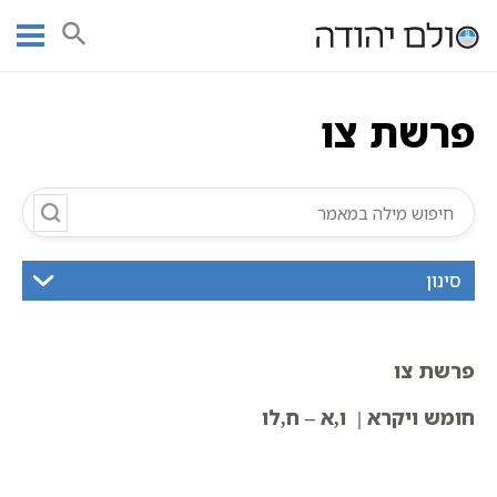
Ski
עמוד ראשי
אוצר הכתבים
חומש ויקרא
פרשת צו
תורה
t
תנ"ך מנוקד
פרשת צו
conten
פרשת צו
סינון
פרשת צו
חומש ויקרא | ו,א – ח,לו