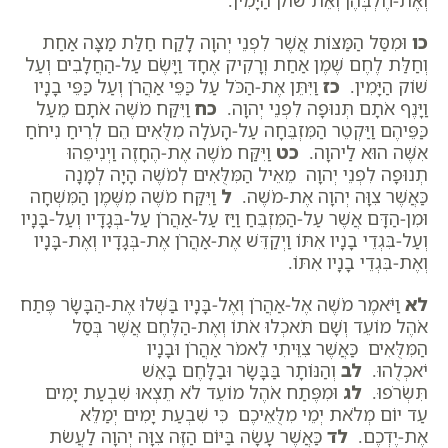
וְאֶת-חֶלְבְּהֶן וְאֵת שׁוֹק הַיָּמִין.
כו
וּמִסַּל הַמַּצּוֹת אֲשֶׁר לִפְנֵי יְהוָה לָקַח חַלַּת מַצָּה אַחַת
וְחַלַּת לֶחֶם שֶׁמֶן אַחַת וְרָקִיק אֶחָד וַיָּשֶׂם עַל-הַחֲלָבִים וְעַל
שׁוֹק הַיָּמִין.
כז
וַיִּתֵּן אֶת-הַכֹּל עַל כַּפֵּי אַהֲרֹן וְעַל כַּפֵּי בָנָיו
וַיָּנֶף אֹתָם תְּנוּפָה לִפְנֵי יְהוָה.
כח
וַיִּקַּח מֹשֶׁה אֹתָם מֵעַל
כַּפֵּיהֶם וַיַּקְטֵר הַמִּזְבֵּחָה עַל-הָעֹלָה מִלֻּאִים הֵם לְרֵיחַ נִיחֹחַ
אִשֶּׁה הוּא לַיהוָה.
כט
וַיִּקַּח מֹשֶׁה אֶת-הֶחָזֶה וַיְנִיפֵהוּ
תְנוּפָה לִפְנֵי יְהוָה מֵאֵיל הַמִּלֻּאִים לְמֹשֶׁה הָיָה לְמָנָה
כַּאֲשֶׁר צִוָּה יְהוָה אֶת-מֹשֶׁה.
ל
וַיִּקַּח מֹשֶׁה מִשֶּׁמֶן הַמִּשְׁחָה
וּמִן-הַדָּם אֲשֶׁר עַל-הַמִּזְבֵּחַ וַיַּז עַל-אַהֲרֹן עַל-בְּגָדָיו וְעַל-בָּנָיו
וְעַל-בִּגְדֵי בָנָיו אִתּוֹ וַיְקַדֵּשׁ אֶת-אַהֲרֹן אֶת-בְּגָדָיו וְאֶת-בָּנָיו
וְאֶת-בִּגְדֵי בָנָיו אִתּוֹ.
לא
וַיֹּאמֶר מֹשֶׁה אֶל-אַהֲרֹן וְאֶל-בָּנָיו בַּשְּׁלוּ אֶת-הַבָּשָׂר פֶּתַח
אֹהֶל מוֹעֵד וְשָׁם תֹּאכְלוּ אֹתוֹ וְאֶת-הַלֶּחֶם אֲשֶׁר בְּסַל
הַמִּלֻּאִים כַּאֲשֶׁר צִוֵּיתִי לֵאמֹר אַהֲרֹן וּבָנָיו
יֹאכְלֻהוּ.
לב
וְהַנּוֹתָר בַּבָּשָׂר וּבַלָּחֶם בָּאֵשׁ
תִּשְׂרֹפוּ.
לג
וּמִפֶּתַח אֹהֶל מוֹעֵד לֹא תֵצְאוּ שִׁבְעַת יָמִים
עַד יוֹם מְלֹאת יְמֵי מִלֻּאֵיכֶם כִּי שִׁבְעַת יָמִים יְמַלֵּא
אֶת-יֶדְכֶם.
לד
כַּאֲשֶׁר עָשָׂה בַּיּוֹם הַזֶּה צִוָּה יְהוָה לַעֲשֹׂת