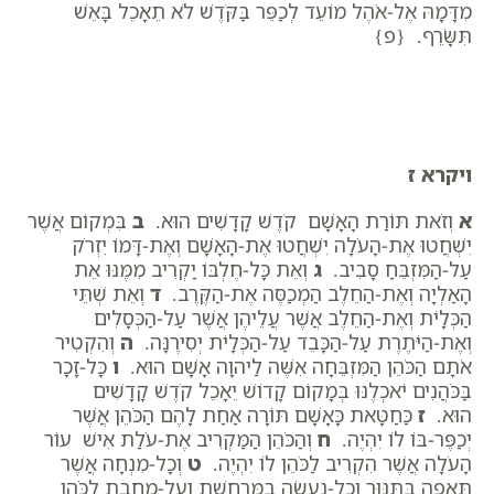
מִדָּמָהּ אֶל-אֹהֶל מוֹעֵד לְכַפֵּר בַּקֹּדֶשׁ לֹא תֵאָכֵל בָּאֵשׁ
תִּשָּׂרֵף. {פ}
ויקרא ז
א
וְזֹאת תּוֹרַת הָאָשָׁם קֹדֶשׁ קָדָשִׁים הוּא.
ב
בִּמְקוֹם אֲשֶׁר
יִשְׁחֲטוּ אֶת-הָעֹלָה יִשְׁחֲטוּ אֶת-הָאָשָׁם וְאֶת-דָּמוֹ יִזְרֹק
עַל-הַמִּזְבֵּחַ סָבִיב.
ג
וְאֵת כָּל-חֶלְבּוֹ יַקְרִיב מִמֶּנּוּ אֵת
הָאַלְיָה וְאֶת-הַחֵלֶב הַמְכַסֶּה אֶת-הַקֶּרֶב.
ד
וְאֵת שְׁתֵּי
הַכְּלָיֹת וְאֶת-הַחֵלֶב אֲשֶׁר עֲלֵיהֶן אֲשֶׁר עַל-הַכְּסָלִים
וְאֶת-הַיֹּתֶרֶת עַל-הַכָּבֵד עַל-הַכְּלָיֹת יְסִירֶנָּה.
ה
וְהִקְטִיר
אֹתָם הַכֹּהֵן הַמִּזְבֵּחָה אִשֶּׁה לַיהוָה אָשָׁם הוּא.
ו
כָּל-זָכָר
בַּכֹּהֲנִים יֹאכְלֶנּוּ בְּמָקוֹם קָדוֹשׁ יֵאָכֵל קֹדֶשׁ קָדָשִׁים
הוּא.
ז
כַּחַטָּאת כָּאָשָׁם תּוֹרָה אַחַת לָהֶם הַכֹּהֵן אֲשֶׁר
יְכַפֶּר-בּוֹ לוֹ יִהְיֶה.
ח
וְהַכֹּהֵן הַמַּקְרִיב אֶת-עֹלַת אִישׁ עוֹר
הָעֹלָה אֲשֶׁר הִקְרִיב לַכֹּהֵן לוֹ יִהְיֶה.
ט
וְכָל-מִנְחָה אֲשֶׁר
תֵּאָפֶה בַּתַּנּוּר וְכָל-נַעֲשָׂה בַמַּרְחֶשֶׁת וְעַל-מַחֲבַת לַכֹּהֵן