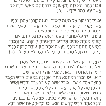
מֵאִשָּׁי קֹדֶשׁ קָדָשִׁים הִוא כַּחַטָּאת וְכָאָשָׁם.
יא
כָּל-זָכָר
בִּבְנֵי אַהֲרֹן יֹאכְלֶנָּה חָק-עוֹלָם לְדֹרֹתֵיכֶם מֵאִשֵּׁי יְהוָה כֹּל
אֲשֶׁר-יִגַּע בָּהֶם יִקְדָּשׁ. {פ}
יב
וַיְדַבֵּר יְהוָה אֶל-מֹשֶׁה לֵּאמֹר.
יג
זֶה קָרְבַּן אַהֲרֹן וּבָנָיו
אֲשֶׁר-יַקְרִיבוּ לַיהוָה בְּיוֹם הִמָּשַׁח אֹתוֹ עֲשִׂירִת הָאֵפָה סֹלֶת
מִנְחָה תָּמִיד מַחֲצִיתָהּ בַּבֹּקֶר וּמַחֲצִיתָהּ
בָּעָרֶב.
יד
עַל-מַחֲבַת בַּשֶּׁמֶן תֵּעָשֶׂה מֻרְבֶּכֶת תְּבִיאֶנָּה
תֻּפִינֵי מִנְחַת פִּתִּים תַּקְרִיב רֵיחַ-נִיחֹחַ לַיהוָה.
טו
וְהַכֹּהֵן
הַמָּשִׁיחַ תַּחְתָּיו מִבָּנָיו יַעֲשֶׂה אֹתָהּ חָק-עוֹלָם לַיהוָה כָּלִיל
תָּקְטָר.
טז
וְכָל-מִנְחַת כֹּהֵן כָּלִיל תִּהְיֶה לֹא תֵאָכֵל. {פ}
יז
וַיְדַבֵּר יְהוָה אֶל-מֹשֶׁה לֵּאמֹר.
יח
דַּבֵּר אֶל-אַהֲרֹן
וְאֶל-בָּנָיו לֵאמֹר זֹאת תּוֹרַת הַחַטָּאת בִּמְקוֹם אֲשֶׁר תִּשָּׁחֵט
הָעֹלָה תִּשָּׁחֵט הַחַטָּאת לִפְנֵי יְהוָה קֹדֶשׁ קָדָשִׁים
הִוא.
יט
הַכֹּהֵן הַמְחַטֵּא אֹתָהּ יֹאכְלֶנָּה בְּמָקוֹם קָדֹשׁ תֵּאָכֵל
בַּחֲצַר אֹהֶל מוֹעֵד.
כ
כֹּל אֲשֶׁר-יִגַּע בִּבְשָׂרָהּ יִקְדָּשׁ וַאֲשֶׁר
יִזֶּה מִדָּמָהּ עַל-הַבֶּגֶד אֲשֶׁר יִזֶּה עָלֶיהָ תְּכַבֵּס בְּמָקוֹם
קָדֹשׁ.
כא
וּכְלִי-חֶרֶשׂ אֲשֶׁר תְּבֻשַּׁל-בּוֹ יִשָּׁבֵר וְאִם-בִּכְלִי
נְחֹשֶׁת בֻּשָּׁלָה וּמֹרַק וְשֻׁטַּף בַּמָּיִם.
כב
כָּל-זָכָר בַּכֹּהֲנִים
יֹאכַל אֹתָהּ קֹדֶשׁ קָדָשִׁים הִוא.
כג
וְכָל-חַטָּאת אֲשֶׁר יוּבָא