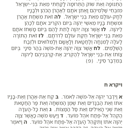
הַתְּנוּפָה וְאֵת שׁוֹק הַתְּרוּמָה לָקַחְתִּי מֵאֵת בְּנֵי-יִשְׂרָאֵל
מִזִּבְחֵי שַׁלְמֵיהֶם וָאֶתֵּן אֹתָם לְאַהֲרֹן הַכֹּהֵן וּלְבָנָיו
לְחָק-עוֹלָם מֵאֵת בְּנֵי יִשְׂרָאֵל.
לה
זֹאת מִשְׁחַת אַהֲרֹן
וּמִשְׁחַת בָּנָיו מֵאִשֵּׁי יְהוָה בְּיוֹם הִקְרִיב אֹתָם לְכַהֵן
לַיהוָה.
לו
אֲשֶׁר צִוָּה יְהוָה לָתֵת לָהֶם בְּיוֹם מָשְׁחוֹ אֹתָם
מֵאֵת בְּנֵי יִשְׂרָאֵל חֻקַּת עוֹלָם לְדֹרֹתָם.
לז
זֹאת הַתּוֹרָה
לָעֹלָה לַמִּנְחָה וְלַחַטָּאת וְלָאָשָׁם וְלַמִּלּוּאִים וּלְזֶבַח
הַשְּׁלָמִים.
לח
אֲשֶׁר צִוָּה יְהוָה אֶת-מֹשֶׁה בְּהַר סִינָי בְּיוֹם
צַוֹּתוֹ אֶת-בְּנֵי יִשְׂרָאֵל לְהַקְרִיב אֶת-קָרְבְּנֵיהֶם לַיהוָה
בְּמִדְבַּר סִינָי. {פ}
ויקרא ח
א
וַיְדַבֵּר יְהוָה אֶל-מֹשֶׁה לֵּאמֹר.
ב
קַח אֶת-אַהֲרֹן וְאֶת-בָּנָיו
אִתּוֹ וְאֵת הַבְּגָדִים וְאֵת שֶׁמֶן הַמִּשְׁחָה וְאֵת פַּר הַחַטָּאת
וְאֵת שְׁנֵי הָאֵילִים וְאֵת סַל הַמַּצּוֹת.
ג
וְאֵת כָּל-הָעֵדָה
הַקְהֵל אֶל-פֶּתַח אֹהֶל מוֹעֵד.
ד
וַיַּעַשׂ מֹשֶׁה כַּאֲשֶׁר צִוָּה
יְהוָה אֹתוֹ וַתִּקָּהֵל הָעֵדָה אֶל-פֶּתַח אֹהֶל מוֹעֵד.
ה
וַיֹּאמֶר