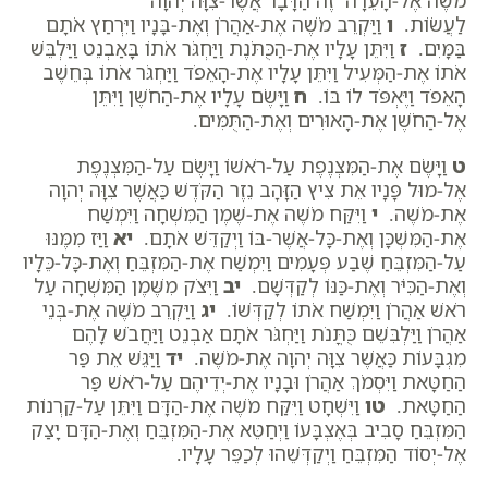
מֹשֶׁה אֶל-הָעֵדָה זֶה הַדָּבָר אֲשֶׁר-צִוָּה יְהוָה
לַעֲשׂוֹת.
ו
וַיַּקְרֵב מֹשֶׁה אֶת-אַהֲרֹן וְאֶת-בָּנָיו וַיִּרְחַץ אֹתָם
בַּמָּיִם.
ז
וַיִּתֵּן עָלָיו אֶת-הַכֻּתֹּנֶת וַיַּחְגֹּר אֹתוֹ בָּאַבְנֵט וַיַּלְבֵּשׁ
אֹתוֹ אֶת-הַמְּעִיל וַיִּתֵּן עָלָיו אֶת-הָאֵפֹד וַיַּחְגֹּר אֹתוֹ בְּחֵשֶׁב
הָאֵפֹד וַיֶּאְפֹּד לוֹ בּוֹ.
ח
וַיָּשֶׂם עָלָיו אֶת-הַחֹשֶׁן וַיִּתֵּן
אֶל-הַחֹשֶׁן אֶת-הָאוּרִים וְאֶת-הַתֻּמִּים.
ט
וַיָּשֶׂם אֶת-הַמִּצְנֶפֶת עַל-רֹאשׁוֹ וַיָּשֶׂם עַל-הַמִּצְנֶפֶת
אֶל-מוּל פָּנָיו אֵת צִיץ הַזָּהָב נֵזֶר הַקֹּדֶשׁ כַּאֲשֶׁר צִוָּה יְהוָה
אֶת-מֹשֶׁה.
י
וַיִּקַּח מֹשֶׁה אֶת-שֶׁמֶן הַמִּשְׁחָה וַיִּמְשַׁח
אֶת-הַמִּשְׁכָּן וְאֶת-כָּל-אֲשֶׁר-בּוֹ וַיְקַדֵּשׁ אֹתָם.
יא
וַיַּז מִמֶּנּוּ
עַל-הַמִּזְבֵּחַ שֶׁבַע פְּעָמִים וַיִּמְשַׁח אֶת-הַמִּזְבֵּחַ וְאֶת-כָּל-כֵּלָיו
וְאֶת-הַכִּיֹּר וְאֶת-כַּנּוֹ לְקַדְּשָׁם.
יב
וַיִּצֹק מִשֶּׁמֶן הַמִּשְׁחָה עַל
רֹאשׁ אַהֲרֹן וַיִּמְשַׁח אֹתוֹ לְקַדְּשׁוֹ.
יג
וַיַּקְרֵב מֹשֶׁה אֶת-בְּנֵי
אַהֲרֹן וַיַּלְבִּשֵׁם כֻּתֳּנֹת וַיַּחְגֹּר אֹתָם אַבְנֵט וַיַּחֲבֹשׁ לָהֶם
מִגְבָּעוֹת כַּאֲשֶׁר צִוָּה יְהוָה אֶת-מֹשֶׁה.
יד
וַיַּגֵּשׁ אֵת פַּר
הַחַטָּאת וַיִּסְמֹךְ אַהֲרֹן וּבָנָיו אֶת-יְדֵיהֶם עַל-רֹאשׁ פַּר
הַחַטָּאת.
טו
וַיִּשְׁחָט וַיִּקַּח מֹשֶׁה אֶת-הַדָּם וַיִּתֵּן עַל-קַרְנוֹת
הַמִּזְבֵּחַ סָבִיב בְּאֶצְבָּעוֹ וַיְחַטֵּא אֶת-הַמִּזְבֵּחַ וְאֶת-הַדָּם יָצַק
אֶל-יְסוֹד הַמִּזְבֵּחַ וַיְקַדְּשֵׁהוּ לְכַפֵּר עָלָיו.