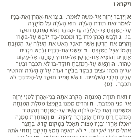
ויקרא ו
א
וַיְדַבֵּר יְהוָה אֶל-מֹשֶׁה לֵּאמֹר.
ב
צַו אֶת-אַהֲרֹן וְאֶת-בָּנָיו
לֵאמֹר זֹאת תּוֹרַת הָעֹלָה הִוא הָעֹלָה עַל מוֹקְדָה
עַל-הַמִּזְבֵּחַ כָּל-הַלַּיְלָה עַד-הַבֹּקֶר וְאֵשׁ הַמִּזְבֵּחַ תּוּקַד
בּוֹ.
ג
וְלָבַשׁ הַכֹּהֵן מִדּוֹ בַד וּמִכְנְסֵי-בַד יִלְבַּשׁ עַל-בְּשָׂרוֹ
וְהֵרִים אֶת-הַדֶּשֶׁן אֲשֶׁר תֹּאכַל הָאֵשׁ אֶת-הָעֹלָה עַל-הַמִּזְבֵּחַ
וְשָׂמוֹ אֵצֶל הַמִּזְבֵּחַ.
ד
וּפָשַׁט אֶת-בְּגָדָיו וְלָבַשׁ בְּגָדִים
אֲחֵרִים וְהוֹצִיא אֶת-הַדֶּשֶׁן אֶל-מִחוּץ לַמַּחֲנֶה אֶל-מָקוֹם
טָהוֹר.
ה
וְהָאֵשׁ עַל-הַמִּזְבֵּחַ תּוּקַד-בּוֹ לֹא תִכְבֶּה וּבִעֵר
עָלֶיהָ הַכֹּהֵן עֵצִים בַּבֹּקֶר בַּבֹּקֶר וְעָרַךְ עָלֶיהָ הָעֹלָה וְהִקְטִיר
עָלֶיהָ חֶלְבֵי הַשְּׁלָמִים.
ו
אֵשׁ תָּמִיד תּוּקַד עַל-הַמִּזְבֵּחַ לֹא
תִכְבֶּה. {ס}
ז
וְזֹאת תּוֹרַת הַמִּנְחָה הַקְרֵב אֹתָהּ בְּנֵי-אַהֲרֹן לִפְנֵי יְהוָה
אֶל-פְּנֵי הַמִּזְבֵּחַ.
ח
וְהֵרִים מִמֶּנּוּ בְּקֻמְצוֹ מִסֹּלֶת הַמִּנְחָה
וּמִשַּׁמְנָהּ וְאֵת כָּל-הַלְּבֹנָה אֲשֶׁר עַל-הַמִּנְחָה וְהִקְטִיר
הַמִּזְבֵּחַ רֵיחַ נִיחֹחַ אַזְכָּרָתָהּ לַיהוָה.
ט
וְהַנּוֹתֶרֶת מִמֶּנָּה
יֹאכְלוּ אַהֲרֹן וּבָנָיו מַצּוֹת תֵּאָכֵל בְּמָקוֹם קָדֹשׁ בַּחֲצַר
אֹהֶל-מוֹעֵד יֹאכְלוּהָ.
י
לֹא תֵאָפֶה חָמֵץ חֶלְקָם נָתַתִּי אֹתָהּ