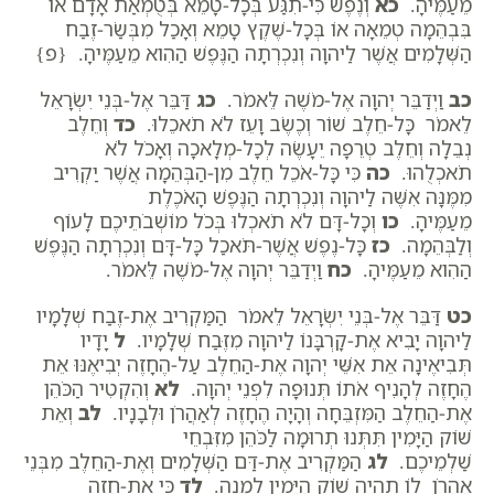
מֵעַמֶּיהָ.
כא
וְנֶפֶשׁ כִּי-תִגַּע בְּכָל-טָמֵא בְּטֻמְאַת אָדָם אוֹ
בִּבְהֵמָה טְמֵאָה אוֹ בְּכָל-שֶׁקֶץ טָמֵא וְאָכַל מִבְּשַׂר-זֶבַח
הַשְּׁלָמִים אֲשֶׁר לַיהוָה וְנִכְרְתָה הַנֶּפֶשׁ הַהִוא מֵעַמֶּיהָ. {פ}
כב
וַיְדַבֵּר יְהוָה אֶל-מֹשֶׁה לֵּאמֹר.
כג
דַּבֵּר אֶל-בְּנֵי יִשְׂרָאֵל
לֵאמֹר כָּל-חֵלֶב שׁוֹר וְכֶשֶׂב וָעֵז לֹא תֹאכֵלוּ.
כד
וְחֵלֶב
נְבֵלָה וְחֵלֶב טְרֵפָה יֵעָשֶׂה לְכָל-מְלָאכָה וְאָכֹל לֹא
תֹאכְלֻהוּ.
כה
כִּי כָּל-אֹכֵל חֵלֶב מִן-הַבְּהֵמָה אֲשֶׁר יַקְרִיב
מִמֶּנָּה אִשֶּׁה לַיהוָה וְנִכְרְתָה הַנֶּפֶשׁ הָאֹכֶלֶת
מֵעַמֶּיהָ.
כו
וְכָל-דָּם לֹא תֹאכְלוּ בְּכֹל מוֹשְׁבֹתֵיכֶם לָעוֹף
וְלַבְּהֵמָה.
כז
כָּל-נֶפֶשׁ אֲשֶׁר-תֹּאכַל כָּל-דָּם וְנִכְרְתָה הַנֶּפֶשׁ
הַהִוא מֵעַמֶּיהָ.
כח
וַיְדַבֵּר יְהוָה אֶל-מֹשֶׁה לֵּאמֹר.
כט
דַּבֵּר אֶל-בְּנֵי יִשְׂרָאֵל לֵאמֹר הַמַּקְרִיב אֶת-זֶבַח שְׁלָמָיו
לַיהוָה יָבִיא אֶת-קָרְבָּנוֹ לַיהוָה מִזֶּבַח שְׁלָמָיו.
ל
יָדָיו
תְּבִיאֶינָה אֵת אִשֵּׁי יְהוָה אֶת-הַחֵלֶב עַל-הֶחָזֶה יְבִיאֶנּוּ אֵת
הֶחָזֶה לְהָנִיף אֹתוֹ תְּנוּפָה לִפְנֵי יְהוָה.
לא
וְהִקְטִיר הַכֹּהֵן
אֶת-הַחֵלֶב הַמִּזְבֵּחָה וְהָיָה הֶחָזֶה לְאַהֲרֹן וּלְבָנָיו.
לב
וְאֵת
שׁוֹק הַיָּמִין תִּתְּנוּ תְרוּמָה לַכֹּהֵן מִזִּבְחֵי
שַׁלְמֵיכֶם.
לג
הַמַּקְרִיב אֶת-דַּם הַשְּׁלָמִים וְאֶת-הַחֵלֶב מִבְּנֵי
אַהֲרֹן לוֹ תִהְיֶה שׁוֹק הַיָּמִין לְמָנָה.
לד
כִּי אֶת-חֲזֵה