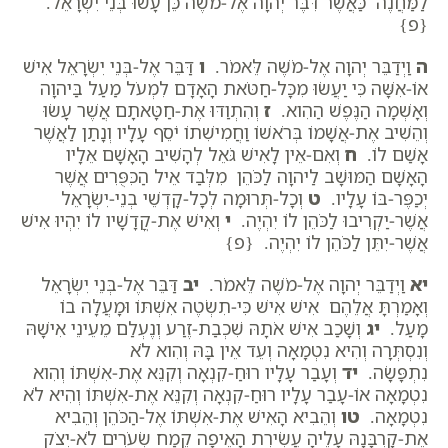
לַמַּחֲנֶה כַּאֲשֶׁר דִּבֶּר יְהוָה אֶל-מֹשֶׁה כֵּן עָשׂוּ בְּנֵי יִשְׂרָאֵל.
{פ}
ה
וַיְדַבֵּר יְהוָה אֶל-מֹשֶׁה לֵּאמֹר.
ו
דַּבֵּר אֶל-בְּנֵי יִשְׂרָאֵל אִישׁ
אוֹ-אִשָּׁה כִּי יַעֲשׂוּ מִכָּל-חַטֹּאת הָאָדָם לִמְעֹל מַעַל בַּיהוָה
וְאָשְׁמָה הַנֶּפֶשׁ הַהִוא.
ז
וְהִתְוַדּוּ אֶת-חַטָּאתָם אֲשֶׁר עָשׂוּ
וְהֵשִׁיב אֶת-אֲשָׁמוֹ בְּרֹאשׁוֹ וַחֲמִישִׁתוֹ יֹסֵף עָלָיו וְנָתַן לַאֲשֶׁר
אָשַׁם לוֹ.
ח
וְאִם-אֵין לָאִישׁ גֹּאֵל לְהָשִׁיב הָאָשָׁם אֵלָיו
הָאָשָׁם הַמּוּשָׁב לַיהוָה לַכֹּהֵן מִלְּבַד אֵיל הַכִּפֻּרִים אֲשֶׁר
יְכַפֶּר-בּוֹ עָלָיו.
ט
וְכָל-תְּרוּמָה לְכָל-קָדְשֵׁי בְנֵי-יִשְׂרָאֵל
אֲשֶׁר-יַקְרִיבוּ לַכֹּהֵן לוֹ יִהְיֶה.
י
וְאִישׁ אֶת-קֳדָשָׁיו לוֹ יִהְיוּ אִישׁ
אֲשֶׁר-יִתֵּן לַכֹּהֵן לוֹ יִהְיֶה. {פ}
יא
וַיְדַבֵּר יְהוָה אֶל-מֹשֶׁה לֵּאמֹר.
יב
דַּבֵּר אֶל-בְּנֵי יִשְׂרָאֵל
וְאָמַרְתָּ אֲלֵהֶם אִישׁ אִישׁ כִּי-תִשְׂטֶה אִשְׁתּוֹ וּמָעֲלָה בוֹ
מָעַל.
יג
וְשָׁכַב אִישׁ אֹתָהּ שִׁכְבַת-זֶרַע וְנֶעְלַם מֵעֵינֵי אִישָׁהּ
וְנִסְתְּרָה וְהִיא נִטְמָאָה וְעֵד אֵין בָּהּ וְהִוא לֹא
נִתְפָּשָׂה.
יד
וְעָבַר עָלָיו רוּחַ-קִנְאָה וְקִנֵּא אֶת-אִשְׁתּוֹ וְהִוא
נִטְמָאָה אוֹ-עָבַר עָלָיו רוּחַ-קִנְאָה וְקִנֵּא אֶת-אִשְׁתּוֹ וְהִיא לֹא
נִטְמָאָה.
טו
וְהֵבִיא הָאִישׁ אֶת-אִשְׁתּוֹ אֶל-הַכֹּהֵן וְהֵבִיא
אֶת-קָרְבָּנָהּ עָלֶיהָ עֲשִׂירִת הָאֵיפָה קֶמַח שְׂעֹרִים לֹא-יִצֹק