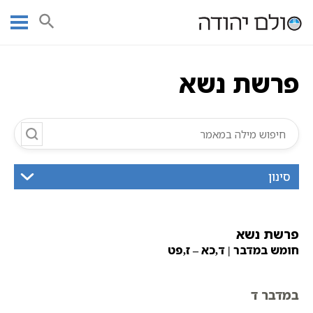
Ski
עמוד ראשי
אוצר הכתבים
חומש במדבר
פרשת נשא
תורה
t
תנ"ך מנוקד
פרשת נשא
conten
פרשת נשא
סינון
פרשת נשא
חומש במדבר | ד,כא – ז,פט
במדבר ד