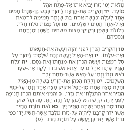
מְלֹאת יְמֵי נִזְרוֹ יָבִיא אֹתוֹ אֶל-פֶּתַח אֹהֶל
מוֹעֵד.
יד
וְהִקְרִיב אֶת-קָרְבָּנוֹ לַיהוָה כֶּבֶשׂ בֶּן-שְׁנָתוֹ תָמִים
אֶחָד לְעֹלָה וְכַבְשָׂה אַחַת בַּת-שְׁנָתָהּ תְּמִימָה לְחַטָּאת
וְאַיִל-אֶחָד תָּמִים לִשְׁלָמִים.
טו
וְסַל מַצּוֹת סֹלֶת חַלֹּת
בְּלוּלֹת בַּשֶּׁמֶן וּרְקִיקֵי מַצּוֹת מְשֻׁחִים בַּשָּׁמֶן וּמִנְחָתָם
וְנִסְכֵּיהֶם.
טז
וְהִקְרִיב הַכֹּהֵן לִפְנֵי יְהוָה וְעָשָׂה אֶת-חַטָּאתוֹ
וְאֶת-עֹלָתוֹ.
יז
וְאֶת-הָאַיִל יַעֲשֶׂה זֶבַח שְׁלָמִים לַיהוָה עַל
סַל הַמַּצּוֹת וְעָשָׂה הַכֹּהֵן אֶת-מִנְחָתוֹ וְאֶת-נִסְכּוֹ.
יח
וְגִלַּח
הַנָּזִיר פֶּתַח אֹהֶל מוֹעֵד אֶת-רֹאשׁ נִזְרוֹ וְלָקַח אֶת-שְׂעַר
רֹאשׁ נִזְרוֹ וְנָתַן עַל-הָאֵשׁ אֲשֶׁר-תַּחַת זֶבַח
הַשְּׁלָמִים.
יט
וְלָקַח הַכֹּהֵן אֶת-הַזְּרֹעַ בְּשֵׁלָה מִן-הָאַיִל
וְחַלַּת מַצָּה אַחַת מִן-הַסַּל וּרְקִיק מַצָּה אֶחָד וְנָתַן עַל-כַּפֵּי
הַנָּזִיר אַחַר הִתְגַּלְּחוֹ אֶת-נִזְרוֹ.
כ
וְהֵנִיף אוֹתָם הַכֹּהֵן תְּנוּפָה
לִפְנֵי יְהוָה קֹדֶשׁ הוּא לַכֹּהֵן עַל חֲזֵה הַתְּנוּפָה וְעַל שׁוֹק
הַתְּרוּמָה וְאַחַר יִשְׁתֶּה הַנָּזִיר יָיִן.
כא
זֹאת תּוֹרַת הַנָּזִיר
אֲשֶׁר יִדֹּר קָרְבָּנוֹ לַיהוָה עַל-נִזְרוֹ מִלְּבַד אֲשֶׁר-תַּשִּׂיג יָדוֹ כְּפִי
נִדְרוֹ אֲשֶׁר יִדֹּר כֵּן יַעֲשֶׂה עַל תּוֹרַת נִזְרוֹ. {פ}