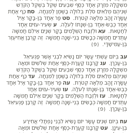
מִשְׁקָלָהּ מִזְרָק אֶחָד כֶּסֶף שִׁבְעִים שֶׁקֶל בְּשֶׁקֶל הַקֹּדֶשׁ
שְׁנֵיהֶם מְלֵאִים סֹלֶת בְּלוּלָה בַשֶּׁמֶן לְמִנְחָה.
סח
כַּף אַחַת
עֲשָׂרָה זָהָב מְלֵאָה קְטֹרֶת.
סט
פַּר אֶחָד בֶּן-בָּקָר אַיִל
אֶחָד כֶּבֶשׂ-אֶחָד בֶּן-שְׁנָתוֹ לְעֹלָה.
ע
שְׂעִיר-עִזִּים אֶחָד
לְחַטָּאת.
עא
וּלְזֶבַח הַשְּׁלָמִים בָּקָר שְׁנַיִם אֵילִם חֲמִשָּׁה
עַתֻּדִים חֲמִשָּׁה כְּבָשִׂים בְּנֵי-שָׁנָה חֲמִשָּׁה זֶה קָרְבַּן אֲחִיעֶזֶר
בֶּן-עַמִּישַׁדָּי. {פ}
עב
בְּיוֹם עַשְׁתֵּי עָשָׂר יוֹם נָשִׂיא לִבְנֵי אָשֵׁר פַּגְעִיאֵל
בֶּן-עָכְרָן.
עג
קָרְבָּנוֹ קַעֲרַת-כֶּסֶף אַחַת שְׁלֹשִׁים וּמֵאָה
מִשְׁקָלָהּ מִזְרָק אֶחָד כֶּסֶף שִׁבְעִים שֶׁקֶל בְּשֶׁקֶל הַקֹּדֶשׁ
שְׁנֵיהֶם מְלֵאִים סֹלֶת בְּלוּלָה בַשֶּׁמֶן לְמִנְחָה.
עד
כַּף אַחַת
עֲשָׂרָה זָהָב מְלֵאָה קְטֹרֶת.
עה
פַּר אֶחָד בֶּן-בָּקָר אַיִל אֶחָד
כֶּבֶשׂ-אֶחָד בֶּן-שְׁנָתוֹ לְעֹלָה.
עו
שְׂעִיר-עִזִּים אֶחָד
לְחַטָּאת.
עז
וּלְזֶבַח הַשְּׁלָמִים בָּקָר שְׁנַיִם אֵילִם חֲמִשָּׁה
עַתֻּדִים חֲמִשָּׁה כְּבָשִׂים בְּנֵי-שָׁנָה חֲמִשָּׁה זֶה קָרְבַּן פַּגְעִיאֵל
בֶּן-עָכְרָן. {פ}
עח
בְּיוֹם שְׁנֵים עָשָׂר יוֹם נָשִׂיא לִבְנֵי נַפְתָּלִי אֲחִירַע
בֶּן-עֵינָן.
עט
קָרְבָּנוֹ קַעֲרַת-כֶּסֶף אַחַת שְׁלֹשִׁים וּמֵאָה