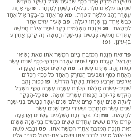
מִשְׁקָלָהּ מִזְרָק אֶחָד כֶּסֶף שִׁבְעִים שֶׁקֶל בְּשֶׁקֶל הַקֹּדֶשׁ
שְׁנֵיהֶם מְלֵאִים סֹלֶת בְּלוּלָה בַשֶּׁמֶן לְמִנְחָה.
פ
כַּף אַחַת
עֲשָׂרָה זָהָב מְלֵאָה קְטֹרֶת.
פא
פַּר אֶחָד בֶּן-בָּקָר אַיִל אֶחָד
כֶּבֶשׂ-אֶחָד בֶּן-שְׁנָתוֹ לְעֹלָה.
פב
שְׂעִיר-עִזִּים אֶחָד
לְחַטָּאת.
פג
וּלְזֶבַח הַשְּׁלָמִים בָּקָר שְׁנַיִם אֵילִם חֲמִשָּׁה
עַתֻּדִים חֲמִשָּׁה כְּבָשִׂים בְּנֵי-שָׁנָה חֲמִשָּׁה זֶה קָרְבַּן אֲחִירַע
בֶּן-עֵינָן. {פ}
פד
זֹאת חֲנֻכַּת הַמִּזְבֵּחַ בְּיוֹם הִמָּשַׁח אֹתוֹ מֵאֵת נְשִׂיאֵי
יִשְׂרָאֵל קַעֲרֹת כֶּסֶף שְׁתֵּים עֶשְׂרֵה מִזְרְקֵי-כֶסֶף שְׁנֵים עָשָׂר
כַּפּוֹת זָהָב שְׁתֵּים עֶשְׂרֵה.
פה
שְׁלֹשִׁים וּמֵאָה הַקְּעָרָה
הָאַחַת כֶּסֶף וְשִׁבְעִים הַמִּזְרָק הָאֶחָד כֹּל כֶּסֶף הַכֵּלִים
אַלְפַּיִם וְאַרְבַּע-מֵאוֹת בְּשֶׁקֶל הַקֹּדֶשׁ.
פו
כַּפּוֹת זָהָב
שְׁתֵּים-עֶשְׂרֵה מְלֵאֹת קְטֹרֶת עֲשָׂרָה עֲשָׂרָה הַכַּף בְּשֶׁקֶל
הַקֹּדֶשׁ כָּל-זְהַב הַכַּפּוֹת עֶשְׂרִים וּמֵאָה.
פז
כָּל-הַבָּקָר
לָעֹלָה שְׁנֵים עָשָׂר פָּרִים אֵילִם שְׁנֵים-עָשָׂר כְּבָשִׂים בְּנֵי-שָׁנָה
שְׁנֵים עָשָׂר וּמִנְחָתָם וּשְׂעִירֵי עִזִּים שְׁנֵים עָשָׂר
לְחַטָּאת.
פח
וְכֹל בְּקַר זֶבַח הַשְּׁלָמִים עֶשְׂרִים וְאַרְבָּעָה
פָּרִים אֵילִם שִׁשִּׁים עַתֻּדִים שִׁשִּׁים כְּבָשִׂים בְּנֵי-שָׁנָה שִׁשִּׁים
זֹאת חֲנֻכַּת הַמִּזְבֵּחַ אַחֲרֵי הִמָּשַׁח אֹתוֹ.
פט
וּבְבֹא מֹשֶׁה
אֶל-אֹהֶל מוֹעֵד לְדַבֵּר אִתּוֹ וַיִּשְׁמַע אֶת-הַקּוֹל מִדַּבֵּר אֵלָיו