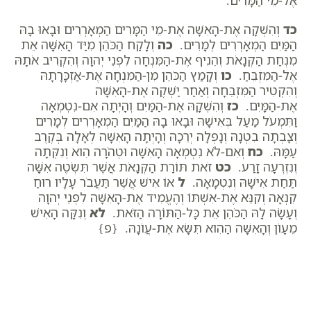
אֶל-מֵי הַמָּרִים.
כד
וְהִשְׁקָה אֶת-הָאִשָּׁה אֶת-מֵי הַמָּרִים הַמְאָרְרִים וּבָאוּ בָהּ
הַמַּיִם הַמְאָרְרִים לְמָרִים.
כה
וְלָקַח הַכֹּהֵן מִיַּד הָאִשָּׁה אֵת
מִנְחַת הַקְּנָאֹת וְהֵנִיף אֶת-הַמִּנְחָה לִפְנֵי יְהוָה וְהִקְרִיב אֹתָהּ
אֶל-הַמִּזְבֵּחַ.
כו
וְקָמַץ הַכֹּהֵן מִן-הַמִּנְחָה אֶת-אַזְכָּרָתָהּ
וְהִקְטִיר הַמִּזְבֵּחָה וְאַחַר יַשְׁקֶה אֶת-הָאִשָּׁה
אֶת-הַמָּיִם.
כז
וְהִשְׁקָהּ אֶת-הַמַּיִם וְהָיְתָה אִם-נִטְמְאָה
וַתִּמְעֹל מַעַל בְּאִישָׁהּ וּבָאוּ בָהּ הַמַּיִם הַמְאָרְרִים לְמָרִים
וְצָבְתָה בִטְנָהּ וְנָפְלָה יְרֵכָהּ וְהָיְתָה הָאִשָּׁה לְאָלָה בְּקֶרֶב
עַמָּהּ.
כח
וְאִם-לֹא נִטְמְאָה הָאִשָּׁה וּטְהֹרָה הִוא וְנִקְּתָה
וְנִזְרְעָה זָרַע.
כט
זֹאת תּוֹרַת הַקְּנָאֹת אֲשֶׁר תִּשְׂטֶה אִשָּׁה
תַּחַת אִישָׁהּ וְנִטְמָאָה.
ל
אוֹ אִישׁ אֲשֶׁר תַּעֲבֹר עָלָיו רוּחַ
קִנְאָה וְקִנֵּא אֶת-אִשְׁתּוֹ וְהֶעֱמִיד אֶת-הָאִשָּׁה לִפְנֵי יְהוָה
וְעָשָׂה לָהּ הַכֹּהֵן אֵת כָּל-הַתּוֹרָה הַזֹּאת.
לא
וְנִקָּה הָאִישׁ
מֵעָו‍ֹן וְהָאִשָּׁה הַהִוא תִּשָּׂא אֶת-עֲו‍ֹנָהּ. {פ}