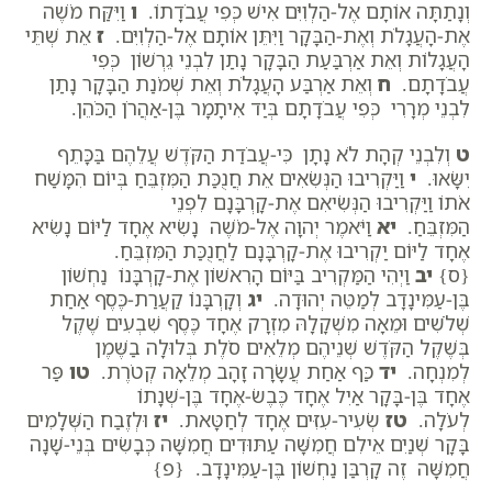
וְנָתַתָּה אוֹתָם אֶל-הַלְוִיִּם אִישׁ כְּפִי עֲבֹדָתוֹ.
ו
וַיִּקַּח מֹשֶׁה
אֶת-הָעֲגָלֹת וְאֶת-הַבָּקָר וַיִּתֵּן אוֹתָם אֶל-הַלְוִיִּם.
ז
אֵת שְׁתֵּי
הָעֲגָלוֹת וְאֵת אַרְבַּעַת הַבָּקָר נָתַן לִבְנֵי גֵרְשׁוֹן כְּפִי
עֲבֹדָתָם.
ח
וְאֵת אַרְבַּע הָעֲגָלֹת וְאֵת שְׁמֹנַת הַבָּקָר נָתַן
לִבְנֵי מְרָרִי כְּפִי עֲבֹדָתָם בְּיַד אִיתָמָר בֶּן-אַהֲרֹן הַכֹּהֵן.
ט
וְלִבְנֵי קְהָת לֹא נָתָן כִּי-עֲבֹדַת הַקֹּדֶשׁ עֲלֵהֶם בַּכָּתֵף
יִשָּׂאוּ.
י
וַיַּקְרִיבוּ הַנְּשִׂאִים אֵת חֲנֻכַּת הַמִּזְבֵּחַ בְּיוֹם הִמָּשַׁח
אֹתוֹ וַיַּקְרִיבוּ הַנְּשִׂיאִם אֶת-קָרְבָּנָם לִפְנֵי
הַמִּזְבֵּחַ.
יא
וַיֹּאמֶר יְהוָה אֶל-מֹשֶׁה נָשִׂיא אֶחָד לַיּוֹם נָשִׂיא
אֶחָד לַיּוֹם יַקְרִיבוּ אֶת-קָרְבָּנָם לַחֲנֻכַּת הַמִּזְבֵּחַ.
{ס}
יב
וַיְהִי הַמַּקְרִיב בַּיּוֹם הָרִאשׁוֹן אֶת-קָרְבָּנוֹ נַחְשׁוֹן
בֶּן-עַמִּינָדָב לְמַטֵּה יְהוּדָה.
יג
וְקָרְבָּנוֹ קַעֲרַת-כֶּסֶף אַחַת
שְׁלֹשִׁים וּמֵאָה מִשְׁקָלָהּ מִזְרָק אֶחָד כֶּסֶף שִׁבְעִים שֶׁקֶל
בְּשֶׁקֶל הַקֹּדֶשׁ שְׁנֵיהֶם מְלֵאִים סֹלֶת בְּלוּלָה בַשֶּׁמֶן
לְמִנְחָה.
יד
כַּף אַחַת עֲשָׂרָה זָהָב מְלֵאָה קְטֹרֶת.
טו
פַּר
אֶחָד בֶּן-בָּקָר אַיִל אֶחָד כֶּבֶשׂ-אֶחָד בֶּן-שְׁנָתוֹ
לְעֹלָה.
טז
שְׂעִיר-עִזִּים אֶחָד לְחַטָּאת.
יז
וּלְזֶבַח הַשְּׁלָמִים
בָּקָר שְׁנַיִם אֵילִם חֲמִשָּׁה עַתּוּדִים חֲמִשָּׁה כְּבָשִׂים בְּנֵי-שָׁנָה
חֲמִשָּׁה זֶה קָרְבַּן נַחְשׁוֹן בֶּן-עַמִּינָדָב. {פ}