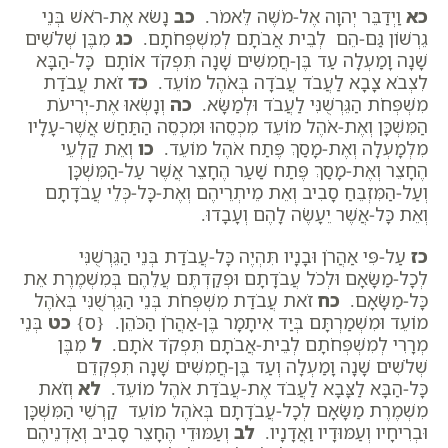
כא
וַיְדַבֵּר יְהוָה אֶל-מֹשֶׁה לֵּאמֹר.
כב
נָשֹׂא אֶת-רֹאשׁ בְּנֵי
גֵרְשׁוֹן גַּם-הֵם לְבֵית אֲבֹתָם לְמִשְׁפְּחֹתָם.
כג
מִבֶּן שְׁלֹשִׁים
שָׁנָה וָמַעְלָה עַד בֶּן-חֲמִשִּׁים שָׁנָה תִּפְקֹד אוֹתָם כָּל-הַבָּא
לִצְבֹא צָבָא לַעֲבֹד עֲבֹדָה בְּאֹהֶל מוֹעֵד.
כד
זֹאת עֲבֹדַת
מִשְׁפְּחֹת הַגֵּרְשֻׁנִּי לַעֲבֹד וּלְמַשָּׂא.
כה
וְנָשְׂאוּ אֶת-יְרִיעֹת
הַמִּשְׁכָּן וְאֶת-אֹהֶל מוֹעֵד מִכְסֵהוּ וּמִכְסֵה הַתַּחַשׁ אֲשֶׁר-עָלָיו
מִלְמָעְלָה וְאֶת-מָסַךְ פֶּתַח אֹהֶל מוֹעֵד.
כו
וְאֵת קַלְעֵי
הֶחָצֵר וְאֶת-מָסַךְ פֶּתַח שַׁעַר הֶחָצֵר אֲשֶׁר עַל-הַמִּשְׁכָּן
וְעַל-הַמִּזְבֵּחַ סָבִיב וְאֵת מֵיתְרֵיהֶם וְאֶת-כָּל-כְּלֵי עֲבֹדָתָם
וְאֵת כָּל-אֲשֶׁר יֵעָשֶׂה לָהֶם וְעָבָדוּ.
כז
עַל-פִּי אַהֲרֹן וּבָנָיו תִּהְיֶה כָּל-עֲבֹדַת בְּנֵי הַגֵּרְשֻׁנִּי
לְכָל-מַשָּׂאָם וּלְכֹל עֲבֹדָתָם וּפְקַדְתֶּם עֲלֵהֶם בְּמִשְׁמֶרֶת אֵת
כָּל-מַשָּׂאָם.
כח
זֹאת עֲבֹדַת מִשְׁפְּחֹת בְּנֵי הַגֵּרְשֻׁנִּי בְּאֹהֶל
מוֹעֵד וּמִשְׁמַרְתָּם בְּיַד אִיתָמָר בֶּן-אַהֲרֹן הַכֹּהֵן. {ס}
כט
בְּנֵי
מְרָרִי לְמִשְׁפְּחֹתָם לְבֵית-אֲבֹתָם תִּפְקֹד אֹתָם.
ל
מִבֶּן
שְׁלֹשִׁים שָׁנָה וָמַעְלָה וְעַד בֶּן-חֲמִשִּׁים שָׁנָה תִּפְקְדֵם
כָּל-הַבָּא לַצָּבָא לַעֲבֹד אֶת-עֲבֹדַת אֹהֶל מוֹעֵד.
לא
וְזֹאת
מִשְׁמֶרֶת מַשָּׂאָם לְכָל-עֲבֹדָתָם בְּאֹהֶל מוֹעֵד קַרְשֵׁי הַמִּשְׁכָּן
וּבְרִיחָיו וְעַמּוּדָיו וַאֲדָנָיו.
לב
וְעַמּוּדֵי הֶחָצֵר סָבִיב וְאַדְנֵיהֶם