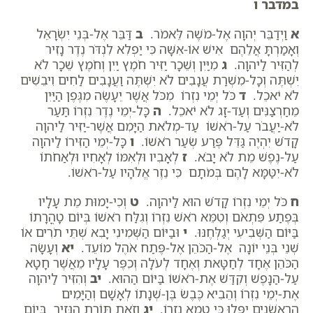
במדבר ו
א
וַיְדַבֵּר יְהוָה אֶל-מֹשֶׁה לֵּאמֹר.
ב
דַּבֵּר אֶל-בְּנֵי יִשְׂרָאֵל
וְאָמַרְתָּ אֲלֵהֶם אִישׁ אוֹ-אִשָּׁה כִּי יַפְלִא לִנְדֹּר נֶדֶר נָזִיר
לְהַזִּיר לַיהוָה.
ג
מִיַּיִן וְשֵׁכָר יַזִּיר חֹמֶץ יַיִן וְחֹמֶץ שֵׁכָר לֹא
יִשְׁתֶּה וְכָל-מִשְׁרַת עֲנָבִים לֹא יִשְׁתֶּה וַעֲנָבִים לַחִים וִיבֵשִׁים
לֹא יֹאכֵל.
ד
כֹּל יְמֵי נִזְרוֹ מִכֹּל אֲשֶׁר יֵעָשֶׂה מִגֶּפֶן הַיַּיִן
מֵחַרְצַנִּים וְעַד-זָג לֹא יֹאכֵל.
ה
כָּל-יְמֵי נֶדֶר נִזְרוֹ תַּעַר
לֹא-יַעֲבֹר עַל-רֹאשׁוֹ עַד-מְלֹאת הַיָּמִם אֲשֶׁר-יַזִּיר לַיהוָה
קָדֹשׁ יִהְיֶה גַּדֵּל פֶּרַע שְׂעַר רֹאשׁוֹ.
ו
כָּל-יְמֵי הַזִּירוֹ לַיהוָה
עַל-נֶפֶשׁ מֵת לֹא יָבֹא.
ז
לְאָבִיו וּלְאִמּוֹ לְאָחִיו וּלְאַחֹתוֹ
לֹא-יִטַּמָּא לָהֶם בְּמֹתָם כִּי נֵזֶר אֱלֹהָיו עַל-רֹאשׁוֹ.
ח
כֹּל יְמֵי נִזְרוֹ קָדֹשׁ הוּא לַיהוָה.
ט
וְכִי-יָמוּת מֵת עָלָיו
בְּפֶתַע פִּתְאֹם וְטִמֵּא רֹאשׁ נִזְרוֹ וְגִלַּח רֹאשׁוֹ בְּיוֹם טָהֳרָתוֹ
בַּיּוֹם הַשְּׁבִיעִי יְגַלְּחֶנּוּ.
י
וּבַיּוֹם הַשְּׁמִינִי יָבִא שְׁתֵּי תֹרִים אוֹ
שְׁנֵי בְּנֵי יוֹנָה אֶל-הַכֹּהֵן אֶל-פֶּתַח אֹהֶל מוֹעֵד.
יא
וְעָשָׂה
הַכֹּהֵן אֶחָד לְחַטָּאת וְאֶחָד לְעֹלָה וְכִפֶּר עָלָיו מֵאֲשֶׁר חָטָא
עַל-הַנָּפֶשׁ וְקִדַּשׁ אֶת-רֹאשׁוֹ בַּיּוֹם הַהוּא.
יב
וְהִזִּיר לַיהוָה
אֶת-יְמֵי נִזְרוֹ וְהֵבִיא כֶּבֶשׂ בֶּן-שְׁנָתוֹ לְאָשָׁם וְהַיָּמִים
הָרִאשֹׁנִים יִפְּלוּ כִּי טָמֵא נִזְרוֹ.
יג
וְזֹאת תּוֹרַת הַנָּזִיר בְּיוֹם