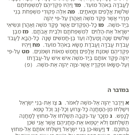
לַעֲבֹדָה בְּאֹהֶל מוֹעֵד.
מד
וַיִּהְיוּ פְקֻדֵיהֶם לְמִשְׁפְּחֹתָם
שְׁלֹשֶׁת אֲלָפִים וּמָאתָיִם.
מה
אֵלֶּה פְקוּדֵי מִשְׁפְּחֹת בְּנֵי
מְרָרִי אֲשֶׁר פָּקַד מֹשֶׁה וְאַהֲרֹן עַל-פִּי יְהוָה
בְּיַד-מֹשֶׁה.
מו
כָּל-הַפְּקֻדִים אֲשֶׁר פָּקַד מֹשֶׁה וְאַהֲרֹן וּנְשִׂיאֵי
יִשְׂרָאֵל אֶת-הַלְוִיִּם לְמִשְׁפְּחֹתָם וּלְבֵית אֲבֹתָם.
מז
מִבֶּן
שְׁלֹשִׁים שָׁנָה וָמַעְלָה וְעַד בֶּן-חֲמִשִּׁים שָׁנָה כָּל-הַבָּא לַעֲבֹד
עֲבֹדַת עֲבֹדָה וַעֲבֹדַת מַשָּׂא בְּאֹהֶל מוֹעֵד.
מח
וַיִּהְיוּ
פְּקֻדֵיהֶם שְׁמֹנַת אֲלָפִים וַחֲמֵשׁ מֵאוֹת וּשְׁמֹנִים.
מט
עַל-פִּי
יְהוָה פָּקַד אוֹתָם בְּיַד-מֹשֶׁה אִישׁ אִישׁ עַל-עֲבֹדָתוֹ
וְעַל-מַשָּׂאוֹ וּפְקֻדָיו אֲשֶׁר-צִוָּה יְהוָה אֶת-מֹשֶׁה. {פ}
במדבר ה
א
וַיְדַבֵּר יְהוָה אֶל-מֹשֶׁה לֵּאמֹר.
ב
צַו אֶת-בְּנֵי יִשְׂרָאֵל
וִישַׁלְּחוּ מִן-הַמַּחֲנֶה כָּל-צָרוּעַ וְכָל-זָב וְכֹל טָמֵא
לָנָפֶשׁ.
ג
מִזָּכָר עַד-נְקֵבָה תְּשַׁלֵּחוּ אֶל-מִחוּץ לַמַּחֲנֶה
תְּשַׁלְּחוּם וְלֹא יְטַמְּאוּ אֶת-מַחֲנֵיהֶם אֲשֶׁר אֲנִי שֹׁכֵן
בְּתוֹכָם.
ד
וַיַּעֲשׂוּ-כֵן בְּנֵי יִשְׂרָאֵל וַיְשַׁלְּחוּ אוֹתָם אֶל-מִחוּץ