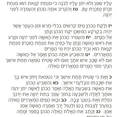
עָלָיו שֶׁמֶן וְלֹא-יִתֵּן עָלָיו לְבֹנָה כִּי-מִנְחַת קְנָאֹת הוּא מִנְחַת
זִכָּרוֹן מַזְכֶּרֶת עָו‍ֹן.
טז
וְהִקְרִיב אֹתָהּ הַכֹּהֵן וְהֶעֱמִדָהּ לִפְנֵי
יְהוָה.
יז
וְלָקַח הַכֹּהֵן מַיִם קְדֹשִׁים בִּכְלִי-חָרֶשׂ וּמִן-הֶעָפָר אֲשֶׁר
יִהְיֶה בְּקַרְקַע הַמִּשְׁכָּן יִקַּח הַכֹּהֵן וְנָתַן
אֶל-הַמָּיִם.
יח
וְהֶעֱמִיד הַכֹּהֵן אֶת-הָאִשָּׁה לִפְנֵי יְהוָה וּפָרַע
אֶת-רֹאשׁ הָאִשָּׁה וְנָתַן עַל-כַּפֶּיהָ אֵת מִנְחַת הַזִּכָּרוֹן מִנְחַת
קְנָאֹת הִוא וּבְיַד הַכֹּהֵן יִהְיוּ מֵי הַמָּרִים
הַמְאָרְרִים.
יט
וְהִשְׁבִּיעַ אֹתָהּ הַכֹּהֵן וְאָמַר אֶל-הָאִשָּׁה
אִם-לֹא שָׁכַב אִישׁ אֹתָךְ וְאִם-לֹא שָׂטִית טֻמְאָה תַּחַת אִישֵׁךְ
הִנָּקִי מִמֵּי הַמָּרִים הַמְאָרְרִים הָאֵלֶּה.
כ
וְאַתְּ כִּי שָׂטִית תַּחַת אִישֵׁךְ וְכִי נִטְמֵאת וַיִּתֵּן אִישׁ בָּךְ
אֶת-שְׁכָבְתּוֹ מִבַּלְעֲדֵי אִישֵׁךְ.
כא
וְהִשְׁבִּיעַ הַכֹּהֵן
אֶת-הָאִשָּׁה בִּשְׁבֻעַת הָאָלָה וְאָמַר הַכֹּהֵן לָאִשָּׁה יִתֵּן יְהוָה
אוֹתָךְ לְאָלָה וְלִשְׁבֻעָה בְּתוֹךְ עַמֵּךְ בְּתֵת יְהוָה אֶת-יְרֵכֵךְ
נֹפֶלֶת וְאֶת-בִּטְנֵךְ צָבָה.
כב
וּבָאוּ הַמַּיִם הַמְאָרְרִים הָאֵלֶּה
בְּמֵעַיִךְ לַצְבּוֹת בֶּטֶן וְלַנְפִּל יָרֵךְ וְאָמְרָה הָאִשָּׁה אָמֵן
אָמֵן.
כג
וְכָתַב אֶת-הָאָלֹת הָאֵלֶּה הַכֹּהֵן בַּסֵּפֶר וּמָחָה