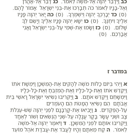
כב
וַיְדַבֵּר יְהוָה אֶל-מֹשֶׁה לֵּאמֹר.
כג
דַּבֵּר אֶל-אַהֲרֹן
וְאֶל-בָּנָיו לֵאמֹר כֹּה תְבָרְכוּ אֶת-בְּנֵי יִשְׂרָאֵל אָמוֹר לָהֶם.
{ס}
כד
יְבָרֶכְךָ יְהוָה וְיִשְׁמְרֶךָ. {ס}
כה
יָאֵר יְהוָה פָּנָיו
אֵלֶיךָ וִיחֻנֶּךָּ. {ס}
כו
יִשָּׂא יְהוָה פָּנָיו אֵלֶיךָ וְיָשֵׂם לְךָ
שָׁלוֹם. {ס}
כז
וְשָׂמוּ אֶת-שְׁמִי עַל-בְּנֵי יִשְׂרָאֵל וַאֲנִי
אֲבָרְכֵם. {ס}
במדבר ז
א
וַיְהִי בְּיוֹם כַּלּוֹת מֹשֶׁה לְהָקִים אֶת-הַמִּשְׁכָּן וַיִּמְשַׁח אֹתוֹ
וַיְקַדֵּשׁ אֹתוֹ וְאֶת-כָּל-כֵּלָיו וְאֶת-הַמִּזְבֵּחַ וְאֶת-כָּל-כֵּלָיו
וַיִּמְשָׁחֵם וַיְקַדֵּשׁ אֹתָם.
ב
וַיַּקְרִיבוּ נְשִׂיאֵי יִשְׂרָאֵל רָאשֵׁי בֵּית
אֲבֹתָם הֵם נְשִׂיאֵי הַמַּטֹּת הֵם הָעֹמְדִים
עַל-הַפְּקֻדִים.
ג
וַיָּבִיאוּ אֶת-קָרְבָּנָם לִפְנֵי יְהוָה שֵׁשׁ-עֶגְלֹת
צָב וּשְׁנֵי עָשָׂר בָּקָר עֲגָלָה עַל-שְׁנֵי הַנְּשִׂאִים וְשׁוֹר לְאֶחָד
וַיַּקְרִיבוּ אוֹתָם לִפְנֵי הַמִּשְׁכָּן.
ד
וַיֹּאמֶר יְהוָה אֶל-מֹשֶׁה
לֵּאמֹר.
ה
קַח מֵאִתָּם וְהָיוּ לַעֲבֹד אֶת-עֲבֹדַת אֹהֶל מוֹעֵד