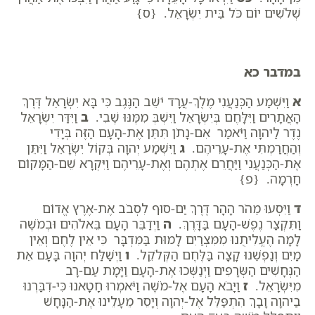
שְׁלֹשִׁים יוֹם כֹּל בֵּית יִשְׂרָאֵל. {ס}
במדבר כא
א
וַיִּשְׁמַע הַכְּנַעֲנִי מֶלֶךְ-עֲרָד יֹשֵׁב הַנֶּגֶב כִּי בָּא יִשְׂרָאֵל דֶּרֶךְ
הָאֲתָרִים וַיִּלָּחֶם בְּיִשְׂרָאֵל וַיִּשְׁבְּ מִמֶּנּוּ שֶׁבִי.
ב
וַיִּדַּר יִשְׂרָאֵל
נֶדֶר לַיהוָה וַיֹּאמַר אִם-נָתֹן תִּתֵּן אֶת-הָעָם הַזֶּה בְּיָדִי
וְהַחֲרַמְתִּי אֶת-עָרֵיהֶם.
ג
וַיִּשְׁמַע יְהוָה בְּקוֹל יִשְׂרָאֵל וַיִּתֵּן
אֶת-הַכְּנַעֲנִי וַיַּחֲרֵם אֶתְהֶם וְאֶת-עָרֵיהֶם וַיִּקְרָא שֵׁם-הַמָּקוֹם
חָרְמָה. {פ}
ד
וַיִּסְעוּ מֵהֹר הָהָר דֶּרֶךְ יַם-סוּף לִסְבֹב אֶת-אֶרֶץ אֱדוֹם
וַתִּקְצַר נֶפֶשׁ-הָעָם בַּדָּרֶךְ.
ה
וַיְדַבֵּר הָעָם בֵּאלֹהִים וּבְמֹשֶׁה
לָמָה הֶעֱלִיתֻנוּ מִמִּצְרַיִם לָמוּת בַּמִּדְבָּר כִּי אֵין לֶחֶם וְאֵין
מַיִם וְנַפְשֵׁנוּ קָצָה בַּלֶּחֶם הַקְּלֹקֵל.
ו
וַיְשַׁלַּח יְהוָה בָּעָם אֵת
הַנְּחָשִׁים הַשְּׂרָפִים וַיְנַשְּׁכוּ אֶת-הָעָם וַיָּמָת עַם-רָב
מִיִּשְׂרָאֵל.
ז
וַיָּבֹא הָעָם אֶל-מֹשֶׁה וַיֹּאמְרוּ חָטָאנוּ כִּי-דִבַּרְנוּ
בַיהוָה וָבָךְ הִתְפַּלֵּל אֶל-יְהוָה וְיָסֵר מֵעָלֵינוּ אֶת-הַנָּחָשׁ