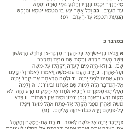
מֵי-הַנִּדָּה יְכַבֵּס בְּגָדָיו וְהַנֹּגֵעַ בְּמֵי הַנִּדָּה יִטְמָא
עַד-הָעָרֶב.
כב
וְכֹל אֲשֶׁר-יִגַּע-בּוֹ הַטָּמֵא יִטְמָא וְהַנֶּפֶשׁ
הַנֹּגַעַת תִּטְמָא עַד-הָעָרֶב. {פ}
במדבר כ
א
וַיָּבֹאוּ בְנֵי-יִשְׂרָאֵל כָּל-הָעֵדָה מִדְבַּר-צִן בַּחֹדֶשׁ הָרִאשׁוֹן
וַיֵּשֶׁב הָעָם בְּקָדֵשׁ וַתָּמָת שָׁם מִרְיָם וַתִּקָּבֵר
שָׁם.
ב
וְלֹא-הָיָה מַיִם לָעֵדָה וַיִּקָּהֲלוּ עַל-מֹשֶׁה
וְעַל-אַהֲרֹן.
ג
וַיָּרֶב הָעָם עִם-מֹשֶׁה וַיֹּאמְרוּ לֵאמֹר וְלוּ גָוַעְנוּ
בִּגְוַע אַחֵינוּ לִפְנֵי יְהוָה.
ד
וְלָמָה הֲבֵאתֶם אֶת-קְהַל יְהוָה
אֶל-הַמִּדְבָּר הַזֶּה לָמוּת שָׁם אֲנַחְנוּ וּבְעִירֵנוּ.
ה
וְלָמָה
הֶעֱלִיתֻנוּ מִמִּצְרַיִם לְהָבִיא אֹתָנוּ אֶל-הַמָּקוֹם הָרָע הַזֶּה לֹא
מְקוֹם זֶרַע וּתְאֵנָה וְגֶפֶן וְרִמּוֹן וּמַיִם אַיִן לִשְׁתּוֹת.
ו
וַיָּבֹא
מֹשֶׁה וְאַהֲרֹן מִפְּנֵי הַקָּהָל אֶל-פֶּתַח אֹהֶל מוֹעֵד וַיִּפְּלוּ
עַל-פְּנֵיהֶם וַיֵּרָא כְבוֹד-יְהוָה אֲלֵיהֶם. {פ}
ז
וַיְדַבֵּר יְהוָה אֶל-מֹשֶׁה לֵּאמֹר.
ח
קַח אֶת-הַמַּטֶּה וְהַקְהֵל
אֶת-הָעֵדָה אַתָּה וְאַהֲרֹן אָחִיךָ וְדִבַּרְתֶּם אֶל-הַסֶּלַע לְעֵינֵיהֶם