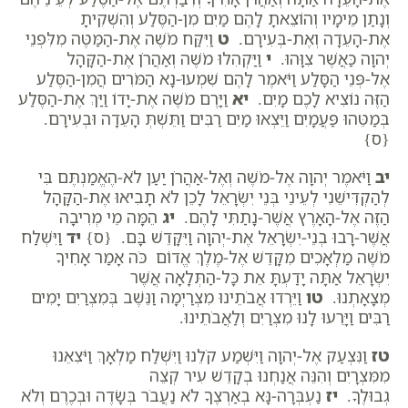
וְנָתַן מֵימָיו וְהוֹצֵאתָ לָהֶם מַיִם מִן-הַסֶּלַע וְהִשְׁקִיתָ
אֶת-הָעֵדָה וְאֶת-בְּעִירָם.
ט
וַיִּקַּח מֹשֶׁה אֶת-הַמַּטֶּה מִלִּפְנֵי
יְהוָה כַּאֲשֶׁר צִוָּהוּ.
י
וַיַּקְהִלוּ מֹשֶׁה וְאַהֲרֹן אֶת-הַקָּהָל
אֶל-פְּנֵי הַסָּלַע וַיֹּאמֶר לָהֶם שִׁמְעוּ-נָא הַמֹּרִים הֲמִן-הַסֶּלַע
הַזֶּה נוֹצִיא לָכֶם מָיִם.
יא
וַיָּרֶם מֹשֶׁה אֶת-יָדוֹ וַיַּךְ אֶת-הַסֶּלַע
בְּמַטֵּהוּ פַּעֲמָיִם וַיֵּצְאוּ מַיִם רַבִּים וַתֵּשְׁתְּ הָעֵדָה וּבְעִירָם.
{ס}
יב
וַיֹּאמֶר יְהוָה אֶל-מֹשֶׁה וְאֶל-אַהֲרֹן יַעַן לֹא-הֶאֱמַנְתֶּם בִּי
לְהַקְדִּישֵׁנִי לְעֵינֵי בְּנֵי יִשְׂרָאֵל לָכֵן לֹא תָבִיאוּ אֶת-הַקָּהָל
הַזֶּה אֶל-הָאָרֶץ אֲשֶׁר-נָתַתִּי לָהֶם.
יג
הֵמָּה מֵי מְרִיבָה
אֲשֶׁר-רָבוּ בְנֵי-יִשְׂרָאֵל אֶת-יְהוָה וַיִּקָּדֵשׁ בָּם. {ס}
יד
וַיִּשְׁלַח
מֹשֶׁה מַלְאָכִים מִקָּדֵשׁ אֶל-מֶלֶךְ אֱדוֹם כֹּה אָמַר אָחִיךָ
יִשְׂרָאֵל אַתָּה יָדַעְתָּ אֵת כָּל-הַתְּלָאָה אֲשֶׁר
מְצָאָתְנוּ.
טו
וַיֵּרְדוּ אֲבֹתֵינוּ מִצְרַיְמָה וַנֵּשֶׁב בְּמִצְרַיִם יָמִים
רַבִּים וַיָּרֵעוּ לָנוּ מִצְרַיִם וְלַאֲבֹתֵינוּ.
טז
וַנִּצְעַק אֶל-יְהוָה וַיִּשְׁמַע קֹלֵנוּ וַיִּשְׁלַח מַלְאָךְ וַיֹּצִאֵנוּ
מִמִּצְרָיִם וְהִנֵּה אֲנַחְנוּ בְקָדֵשׁ עִיר קְצֵה
גְבוּלֶךָ.
יז
נַעְבְּרָה-נָּא בְאַרְצֶךָ לֹא נַעֲבֹר בְּשָׂדֶה וּבְכֶרֶם וְלֹא