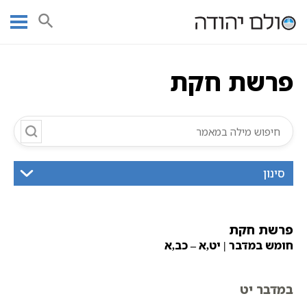
Ski
עמוד ראשי
אוצר הכתבים
חומש במדבר
פרשת חקת
תורה
t
תנ"ך מנוקד
פרשת חקת
conten
פרשת חקת
סינון
פרשת חקת
חומש במדבר | יט,א – כב,א
במדבר יט