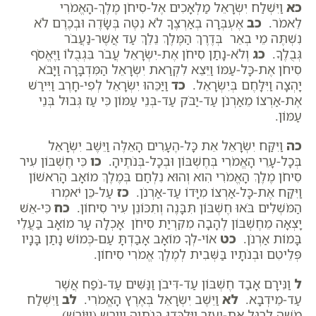
כא
וַיִּשְׁלַח יִשְׂרָאֵל מַלְאָכִים אֶל-סִיחֹן מֶלֶךְ-הָאֱמֹרִי
לֵאמֹר.
כב
אֶעְבְּרָה בְאַרְצֶךָ לֹא נִטֶּה בְּשָׂדֶה וּבְכֶרֶם לֹא
נִשְׁתֶּה מֵי בְאֵר בְּדֶרֶךְ הַמֶּלֶךְ נֵלֵךְ עַד אֲשֶׁר-נַעֲבֹר
גְּבֻלֶךָ.
כג
וְלֹא-נָתַן סִיחֹן אֶת-יִשְׂרָאֵל עֲבֹר בִּגְבֻלוֹ וַיֶּאֱסֹף
סִיחֹן אֶת-כָּל-עַמּוֹ וַיֵּצֵא לִקְרַאת יִשְׂרָאֵל הַמִּדְבָּרָה וַיָּבֹא
יָהְצָה וַיִּלָּחֶם בְּיִשְׂרָאֵל.
כד
וַיַּכֵּהוּ יִשְׂרָאֵל לְפִי-חָרֶב וַיִּירַשׁ
אֶת-אַרְצוֹ מֵאַרְנֹן עַד-יַבֹּק עַד-בְּנֵי עַמּוֹן כִּי עַז גְּבוּל בְּנֵי
עַמּוֹן.
כה
וַיִּקַּח יִשְׂרָאֵל אֵת כָּל-הֶעָרִים הָאֵלֶּה וַיֵּשֶׁב יִשְׂרָאֵל
בְּכָל-עָרֵי הָאֱמֹרִי בְּחֶשְׁבּוֹן וּבְכָל-בְּנֹתֶיהָ.
כו
כִּי חֶשְׁבּוֹן עִיר
סִיחֹן מֶלֶךְ הָאֱמֹרִי הִוא וְהוּא נִלְחַם בְּמֶלֶךְ מוֹאָב הָרִאשׁוֹן
וַיִּקַּח אֶת-כָּל-אַרְצוֹ מִיָּדוֹ עַד-אַרְנֹן.
כז
עַל-כֵּן יֹאמְרוּ
הַמֹּשְׁלִים בֹּאוּ חֶשְׁבּוֹן תִּבָּנֶה וְתִכּוֹנֵן עִיר סִיחוֹן.
כח
כִּי-אֵשׁ
יָצְאָה מֵחֶשְׁבּוֹן לֶהָבָה מִקִּרְיַת סִיחֹן אָכְלָה עָר מוֹאָב בַּעֲלֵי
בָּמוֹת אַרְנֹן.
כט
אוֹי-לְךָ מוֹאָב אָבַדְתָּ עַם-כְּמוֹשׁ נָתַן בָּנָיו
פְּלֵיטִם וּבְנֹתָיו בַּשְּׁבִית לְמֶלֶךְ אֱמֹרִי סִיחוֹן.
ל
וַנִּירָם אָבַד חֶשְׁבּוֹן עַד-דִּיבֹן וַנַּשִּׁים עַד-נֹפַח אֲשֶׁר
עַד-מֵידְבָא.
לא
וַיֵּשֶׁב יִשְׂרָאֵל בְּאֶרֶץ הָאֱמֹרִי.
לב
וַיִּשְׁלַח
מֹשֶׁה לְרַגֵּל אֶת-יַעְזֵר וַיִּלְכְּדוּ בְּנֹתֶיהָ ויירש (וַיּוֹרֶשׁ)