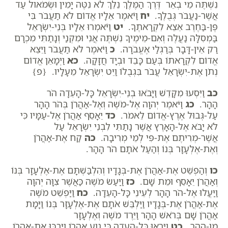
נִשְׁתֶּה מֵי בְאֵר דֶּרֶךְ הַמֶּלֶךְ נֵלֵךְ לֹא נִטֶּה יָמִין וּשְׂמֹאול עַד
אֲשֶׁר-נַעֲבֹר גְּבֻלֶךָ.
יח
וַיֹּאמֶר אֵלָיו אֱדוֹם לֹא תַעֲבֹר בִּי
פֶּן-בַּחֶרֶב אֵצֵא לִקְרָאתֶךָ.
יט
וַיֹּאמְרוּ אֵלָיו בְּנֵי-יִשְׂרָאֵל
בַּמְסִלָּה נַעֲלֶה וְאִם-מֵימֶיךָ נִשְׁתֶּה אֲנִי וּמִקְנַי וְנָתַתִּי מִכְרָם
רַק אֵין-דָּבָר בְּרַגְלַי אֶעֱבֹרָה.
כ
וַיֹּאמֶר לֹא תַעֲבֹר וַיֵּצֵא
אֱדוֹם לִקְרָאתוֹ בְּעַם כָּבֵד וּבְיָד חֲזָקָה.
כא
וַיְמָאֵן אֱדוֹם
נְתֹן אֶת-יִשְׂרָאֵל עֲבֹר בִּגְבֻלוֹ וַיֵּט יִשְׂרָאֵל מֵעָלָיו. {פ}
כב
וַיִּסְעוּ מִקָּדֵשׁ וַיָּבֹאוּ בְנֵי-יִשְׂרָאֵל כָּל-הָעֵדָה הֹר
הָהָר.
כג
וַיֹּאמֶר יְהוָה אֶל-מֹשֶׁה וְאֶל-אַהֲרֹן בְּהֹר הָהָר
עַל-גְּבוּל אֶרֶץ-אֱדוֹם לֵאמֹר.
כד
יֵאָסֵף אַהֲרֹן אֶל-עַמָּיו כִּי
לֹא יָבֹא אֶל-הָאָרֶץ אֲשֶׁר נָתַתִּי לִבְנֵי יִשְׂרָאֵל עַל
אֲשֶׁר-מְרִיתֶם אֶת-פִּי לְמֵי מְרִיבָה.
כה
קַח אֶת-אַהֲרֹן
וְאֶת-אֶלְעָזָר בְּנוֹ וְהַעַל אֹתָם הֹר הָהָר.
כו
וְהַפְשֵׁט אֶת-אַהֲרֹן אֶת-בְּגָדָיו וְהִלְבַּשְׁתָּם אֶת-אֶלְעָזָר בְּנוֹ
וְאַהֲרֹן יֵאָסֵף וּמֵת שָׁם.
כז
וַיַּעַשׂ מֹשֶׁה כַּאֲשֶׁר צִוָּה יְהוָה
וַיַּעֲלוּ אֶל-הֹר הָהָר לְעֵינֵי כָּל-הָעֵדָה.
כח
וַיַּפְשֵׁט מֹשֶׁה
אֶת-אַהֲרֹן אֶת-בְּגָדָיו וַיַּלְבֵּשׁ אֹתָם אֶת-אֶלְעָזָר בְּנוֹ וַיָּמָת
אַהֲרֹן שָׁם בְּרֹאשׁ הָהָר וַיֵּרֶד מֹשֶׁה וְאֶלְעָזָר
מִן-הָהָר.
כט
וַיִּרְאוּ כָּל-הָעֵדָה כִּי גָוַע אַהֲרֹן וַיִּבְכּוּ אֶת-אַהֲרֹן