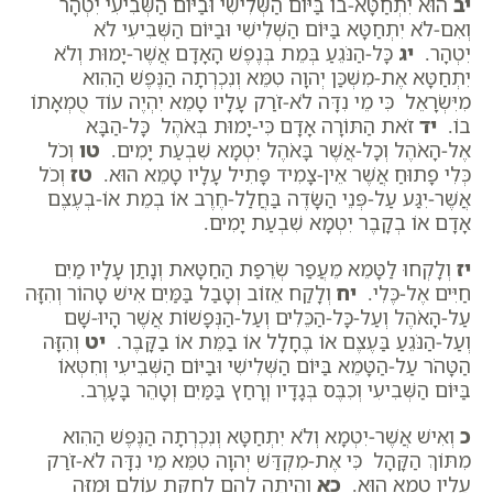
יב
הוּא יִתְחַטָּא-בוֹ בַּיּוֹם הַשְּׁלִישִׁי וּבַיּוֹם הַשְּׁבִיעִי יִטְהָר
וְאִם-לֹא יִתְחַטָּא בַּיּוֹם הַשְּׁלִישִׁי וּבַיּוֹם הַשְּׁבִיעִי לֹא
יִטְהָר.
יג
כָּל-הַנֹּגֵעַ בְּמֵת בְּנֶפֶשׁ הָאָדָם אֲשֶׁר-יָמוּת וְלֹא
יִתְחַטָּא אֶת-מִשְׁכַּן יְהוָה טִמֵּא וְנִכְרְתָה הַנֶּפֶשׁ הַהִוא
מִיִּשְׂרָאֵל כִּי מֵי נִדָּה לֹא-זֹרַק עָלָיו טָמֵא יִהְיֶה עוֹד טֻמְאָתוֹ
בוֹ.
יד
זֹאת הַתּוֹרָה אָדָם כִּי-יָמוּת בְּאֹהֶל כָּל-הַבָּא
אֶל-הָאֹהֶל וְכָל-אֲשֶׁר בָּאֹהֶל יִטְמָא שִׁבְעַת יָמִים.
טו
וְכֹל
כְּלִי פָתוּחַ אֲשֶׁר אֵין-צָמִיד פָּתִיל עָלָיו טָמֵא הוּא.
טז
וְכֹל
אֲשֶׁר-יִגַּע עַל-פְּנֵי הַשָּׂדֶה בַּחֲלַל-חֶרֶב אוֹ בְמֵת אוֹ-בְעֶצֶם
אָדָם אוֹ בְקָבֶר יִטְמָא שִׁבְעַת יָמִים.
יז
וְלָקְחוּ לַטָּמֵא מֵעֲפַר שְׂרֵפַת הַחַטָּאת וְנָתַן עָלָיו מַיִם
חַיִּים אֶל-כֶּלִי.
יח
וְלָקַח אֵזוֹב וְטָבַל בַּמַּיִם אִישׁ טָהוֹר וְהִזָּה
עַל-הָאֹהֶל וְעַל-כָּל-הַכֵּלִים וְעַל-הַנְּפָשׁוֹת אֲשֶׁר הָיוּ-שָׁם
וְעַל-הַנֹּגֵעַ בַּעֶצֶם אוֹ בֶחָלָל אוֹ בַמֵּת אוֹ בַקָּבֶר.
יט
וְהִזָּה
הַטָּהֹר עַל-הַטָּמֵא בַּיּוֹם הַשְּׁלִישִׁי וּבַיּוֹם הַשְּׁבִיעִי וְחִטְּאוֹ
בַּיּוֹם הַשְּׁבִיעִי וְכִבֶּס בְּגָדָיו וְרָחַץ בַּמַּיִם וְטָהֵר בָּעָרֶב.
כ
וְאִישׁ אֲשֶׁר-יִטְמָא וְלֹא יִתְחַטָּא וְנִכְרְתָה הַנֶּפֶשׁ הַהִוא
מִתּוֹךְ הַקָּהָל כִּי אֶת-מִקְדַּשׁ יְהוָה טִמֵּא מֵי נִדָּה לֹא-זֹרַק
עָלָיו טָמֵא הוּא.
כא
וְהָיְתָה לָהֶם לְחֻקַּת עוֹלָם וּמַזֵּה