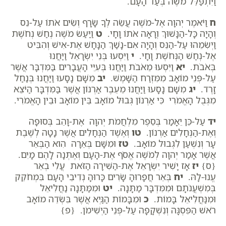
וַיִּתְפַּלֵּל מֹשֶׁה בְּעַד הָעָם.
ח
וַיֹּאמֶר יְהוָה אֶל-מֹשֶׁה עֲשֵׂה לְךָ שָׂרָף וְשִׂים אֹתוֹ עַל-נֵס
וְהָיָה כָּל-הַנָּשׁוּךְ וְרָאָה אֹתוֹ וָחָי.
ט
וַיַּעַשׂ מֹשֶׁה נְחַשׁ נְחֹשֶׁת
וַיְשִׂמֵהוּ עַל-הַנֵּס וְהָיָה אִם-נָשַׁךְ הַנָּחָשׁ אֶת-אִישׁ וְהִבִּיט
אֶל-נְחַשׁ הַנְּחֹשֶׁת וָחָי.
י
וַיִּסְעוּ בְּנֵי יִשְׂרָאֵל וַיַּחֲנוּ
בְּאֹבֹת.
יא
וַיִּסְעוּ מֵאֹבֹת וַיַּחֲנוּ בְּעִיֵּי הָעֲבָרִים בַּמִּדְבָּר אֲשֶׁר
עַל-פְּנֵי מוֹאָב מִמִּזְרַח הַשָּׁמֶשׁ.
יב
מִשָּׁם נָסָעוּ וַיַּחֲנוּ בְּנַחַל
זָרֶד.
יג
מִשָּׁם נָסָעוּ וַיַּחֲנוּ מֵעֵבֶר אַרְנוֹן אֲשֶׁר בַּמִּדְבָּר הַיֹּצֵא
מִגְּבֻל הָאֱמֹרִי כִּי אַרְנוֹן גְּבוּל מוֹאָב בֵּין מוֹאָב וּבֵין הָאֱמֹרִי.
יד
עַל-כֵּן יֵאָמַר בְּסֵפֶר מִלְחֲמֹת יְהוָה אֶת-וָהֵב בְּסוּפָה
וְאֶת-הַנְּחָלִים אַרְנוֹן.
טו
וְאֶשֶׁד הַנְּחָלִים אֲשֶׁר נָטָה לְשֶׁבֶת
עָר וְנִשְׁעַן לִגְבוּל מוֹאָב.
טז
וּמִשָּׁם בְּאֵרָה הִוא הַבְּאֵר
אֲשֶׁר אָמַר יְהוָה לְמֹשֶׁה אֱסֹף אֶת-הָעָם וְאֶתְּנָה לָהֶם מָיִם.
{ס}
יז
אָז יָשִׁיר יִשְׂרָאֵל אֶת-הַשִּׁירָה הַזֹּאת עֲלִי בְאֵר
עֱנוּ-לָהּ.
יח
בְּאֵר חֲפָרוּהָ שָׂרִים כָּרוּהָ נְדִיבֵי הָעָם בִּמְחֹקֵק
בְּמִשְׁעֲנֹתָם וּמִמִּדְבָּר מַתָּנָה.
יט
וּמִמַּתָּנָה נַחֲלִיאֵל
וּמִנַּחֲלִיאֵל בָּמוֹת.
כ
וּמִבָּמוֹת הַגַּיְא אֲשֶׁר בִּשְׂדֵה מוֹאָב
רֹאשׁ הַפִּסְגָּה וְנִשְׁקָפָה עַל-פְּנֵי הַיְשִׁימֹן. {פ}