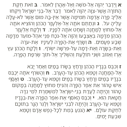
א
וַיְדַבֵּר יְהוָה אֶל-מֹשֶׁה וְאֶל-אַהֲרֹן לֵאמֹר.
ב
זֹאת חֻקַּת
הַתּוֹרָה אֲשֶׁר-צִוָּה יְהוָה לֵאמֹר דַּבֵּר אֶל-בְּנֵי יִשְׂרָאֵל וְיִקְחוּ
אֵלֶיךָ פָרָה אֲדֻמָּה תְּמִימָה אֲשֶׁר אֵין-בָּהּ מוּם אֲשֶׁר לֹא-עָלָה
עָלֶיהָ עֹל.
ג
וּנְתַתֶּם אֹתָהּ אֶל-אֶלְעָזָר הַכֹּהֵן וְהוֹצִיא אֹתָהּ
אֶל-מִחוּץ לַמַּחֲנֶה וְשָׁחַט אֹתָהּ לְפָנָיו.
ד
וְלָקַח אֶלְעָזָר
הַכֹּהֵן מִדָּמָהּ בְּאֶצְבָּעוֹ וְהִזָּה אֶל-נֹכַח פְּנֵי אֹהֶל-מוֹעֵד מִדָּמָהּ
שֶׁבַע פְּעָמִים.
ה
וְשָׂרַף אֶת-הַפָּרָה לְעֵינָיו אֶת-עֹרָהּ
וְאֶת-בְּשָׂרָהּ וְאֶת-דָּמָהּ עַל-פִּרְשָׁהּ יִשְׂרֹף.
ו
וְלָקַח הַכֹּהֵן עֵץ
אֶרֶז וְאֵזוֹב וּשְׁנִי תוֹלָעַת וְהִשְׁלִיךְ אֶל-תּוֹךְ שְׂרֵפַת הַפָּרָה.
ז
וְכִבֶּס בְּגָדָיו הַכֹּהֵן וְרָחַץ בְּשָׂרוֹ בַּמַּיִם וְאַחַר יָבֹא
אֶל-הַמַּחֲנֶה וְטָמֵא הַכֹּהֵן עַד-הָעָרֶב.
ח
וְהַשֹּׂרֵף אֹתָהּ יְכַבֵּס
בְּגָדָיו בַּמַּיִם וְרָחַץ בְּשָׂרוֹ בַּמָּיִם וְטָמֵא עַד-הָעָרֶב.
ט
וְאָסַף
אִישׁ טָהוֹר אֵת אֵפֶר הַפָּרָה וְהִנִּיחַ מִחוּץ לַמַּחֲנֶה בְּמָקוֹם
טָהוֹר וְהָיְתָה לַעֲדַת בְּנֵי-יִשְׂרָאֵל לְמִשְׁמֶרֶת לְמֵי נִדָּה
חַטָּאת הִוא.
י
וְכִבֶּס הָאֹסֵף אֶת-אֵפֶר הַפָּרָה אֶת-בְּגָדָיו
וְטָמֵא עַד-הָעָרֶב וְהָיְתָה לִבְנֵי יִשְׂרָאֵל וְלַגֵּר הַגָּר בְּתוֹכָם
לְחֻקַּת עוֹלָם.
יא
הַנֹּגֵעַ בְּמֵת לְכָל-נֶפֶשׁ אָדָם וְטָמֵא
שִׁבְעַת יָמִים.