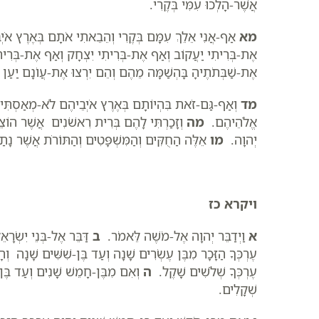
אֲשֶׁר-הָלְכוּ עִמִּי בְּקֶרִי.
מא
אַף-אֲנִי אֵלֵךְ עִמָּם בְּקֶרִי וְהֵבֵאתִי אֹתָם בְּאֶרֶץ אֹיְב
אֶת-בְּרִיתִי יַעֲקוֹב וְאַף אֶת-בְּרִיתִי יִצְחָק וְאַף אֶת-בְּרִיתִ
אֶת-שַׁבְּתֹתֶיהָ בָּהְשַׁמָּה מֵהֶם וְהֵם יִרְצוּ אֶת-עֲו‍ֹנָם יַעַן וּ
מד
וְאַף-גַּם-זֹאת בִּהְיוֹתָם בְּאֶרֶץ אֹיְבֵיהֶם לֹא-מְאַסְתִּים 
אֱלֹהֵיהֶם.
מה
וְזָכַרְתִּי לָהֶם בְּרִית רִאשֹׁנִים אֲשֶׁר הוֹצ
יְהוָה.
מו
אֵלֶּה הַחֻקִּים וְהַמִּשְׁפָּטִים וְהַתּוֹרֹת אֲשֶׁר נָתַן
ויקרא כז
א
וַיְדַבֵּר יְהוָה אֶל-מֹשֶׁה לֵּאמֹר.
ב
דַּבֵּר אֶל-בְּנֵי יִשְׂרָ
עֶרְכְּךָ הַזָּכָר מִבֶּן עֶשְׂרִים שָׁנָה וְעַד בֶּן-שִׁשִּׁים שָׁנָה וְ
עֶרְכְּךָ שְׁלֹשִׁים שָׁקֶל.
ה
וְאִם מִבֶּן-חָמֵשׁ שָׁנִים וְעַד בֶּן-ע
שְׁקָלִים.