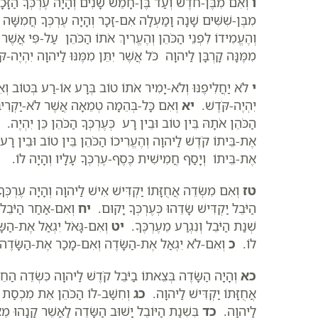
ו
וְאִם מִבֶּן-חֹדֶשׁ וְעַד בֶּן-חָמֵשׁ שָׁנִים וְהָיָה עֶרְכְּךָ הַזָּכ
מִבֶּן-שִׁשִּׁים שָׁנָה וָמַעְלָה אִם-זָכָר וְהָיָה עֶרְכְּךָ חֲמִשָּׁ
וְהֶעֱמִידוֹ לִפְנֵי הַכֹּהֵן וְהֶעֱרִיךְ אֹתוֹ הַכֹּהֵן עַל-פִּי אֲשֶׁר 
מִמֶּנָּה קָרְבָּן לַיהוָה כֹּל אֲשֶׁר יִתֵּן מִמֶּנּוּ לַיהוָה יִהְיֶה-קּ
י
לֹא יַחֲלִיפֶנּוּ וְלֹא-יָמִיר אֹתוֹ טוֹב בְּרָע אוֹ-רַע בְּטוֹב וְ
יִהְיֶה-קֹּדֶשׁ.
יא
וְאִם כָּל-בְּהֵמָה טְמֵאָה אֲשֶׁר לֹא-יַקְרִיבו
הַכֹּהֵן אֹתָהּ בֵּין טוֹב וּבֵין רָע כְּעֶרְכְּךָ הַכֹּהֵן כֵּן יִהְיֶה.
אֶת-בֵּיתוֹ קֹדֶשׁ לַיהוָה וְהֶעֱרִיכוֹ הַכֹּהֵן בֵּין טוֹב וּבֵין רָע 
אֶת-בֵּיתוֹ וְיָסַף חֲמִישִׁית כֶּסֶף-עֶרְכְּךָ עָלָיו וְהָיָה לוֹ.
טז
וְאִם מִשְּׂדֵה אֲחֻזָּתוֹ יַקְדִּישׁ אִישׁ לַיהוָה וְהָיָה עֶרְכּ
הַיֹּבֵל יַקְדִּישׁ שָׂדֵהוּ כְּעֶרְכְּךָ יָקוּם.
יח
וְאִם-אַחַר הַיֹּבֵל י
שְׁנַת הַיֹּבֵל וְנִגְרַע מֵעֶרְכֶּךָ.
יט
וְאִם-גָּאֹל יִגְאַל אֶת-הַשָּׂ
לוֹ.
כ
וְאִם-לֹא יִגְאַל אֶת-הַשָּׂדֶה וְאִם-מָכַר אֶת-הַשָּׂדֶה 
כא
וְהָיָה הַשָּׂדֶה בְּצֵאתוֹ בַיֹּבֵל קֹדֶשׁ לַיהוָה כִּשְׂדֵה הַחֵ
אֲחֻזָּתוֹ יַקְדִּישׁ לַיהוָה.
כג
וְחִשַּׁב-לוֹ הַכֹּהֵן אֵת מִכְסַת הָ
לַיהוָה.
כד
בִּשְׁנַת הַיּוֹבֵל יָשׁוּב הַשָּׂדֶה לַאֲשֶׁר קָנָהוּ מ