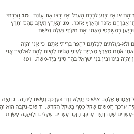
ֵיהֶם אוֹ-אָז יִכָּנַע לְבָבָם הֶעָרֵל וְאָז יִרְצוּ אֶת-עֲו‍ֹנָם.
מב
וְזָכַרְתִּי
י אַבְרָהָם אֶזְכֹּר וְהָאָרֶץ אֶזְכֹּר.
מג
וְהָאָרֶץ תֵּעָזֵב מֵהֶם וְתִרֶץ
בְיַעַן בְּמִשְׁפָּטַי מָאָסוּ וְאֶת-חֻקֹּתַי גָּעֲלָה נַפְשָׁם.
וְלֹא-גְעַלְתִּים לְכַלֹּתָם לְהָפֵר בְּרִיתִי אִתָּם כִּי אֲנִי יְהוָה
ֵאתִי-אֹתָם מֵאֶרֶץ מִצְרַיִם לְעֵינֵי הַגּוֹיִם לִהְיוֹת לָהֶם לֵאלֹהִים אֲנִי
 יְהוָה בֵּינוֹ וּבֵין בְּנֵי יִשְׂרָאֵל בְּהַר סִינַי בְּיַד-מֹשֶׁה. {פ}
אֵל וְאָמַרְתָּ אֲלֵהֶם אִישׁ כִּי יַפְלִא נֶדֶר בְּעֶרְכְּךָ נְפָשֹׁת לַיהוָה.
ג
וְהָיָה
הָיָה עֶרְכְּךָ חֲמִשִּׁים שֶׁקֶל כֶּסֶף בְּשֶׁקֶל הַקֹּדֶשׁ.
ד
וְאִם-נְקֵבָה הִוא וְהָ
ֶשְׂרִים שָׁנָה וְהָיָה עֶרְכְּךָ הַזָּכָר עֶשְׂרִים שְׁקָלִים וְלַנְּקֵבָה עֲשֶׂרֶת