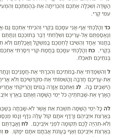
הַשָּׂדֶה וְשִׁכְּלָה אֶתְכֶם וְהִכְרִיתָה אֶת-בְּהֶמְתְּכֶם וְהִמְעִי
עִמִּי קֶרִי.
כד
וְהָלַכְתִּי אַף-אֲנִי עִמָּכֶם בְּקֶרִי וְהִכֵּיתִי אֶתְכֶם גַּ
וְנֶאֱסַפְתֶּם אֶל-עָרֵיכֶם וְשִׁלַּחְתִּי דֶבֶר בְּתוֹכְכֶם וְנִתַּתֶּם
בְּתַנּוּר אֶחָד וְהֵשִׁיבוּ לַחְמְכֶם בַּמִּשְׁקָל וַאֲכַלְתֶּם וְלֹא
בְּקֶרִי.
כח
וְהָלַכְתִּי עִמָּכֶם בַּחֲמַת-קֶרִי וְיִסַּרְתִּי אֶת
בְּנֹתֵיכֶם תֹּאכֵלוּ.
ל
וְהִשְׁמַדְתִּי אֶת-בָּמֹתֵיכֶם וְהִכְרַתִּי אֶת-חַמָּנֵיכֶם וְנָתַתּ
אֶת-עָרֵיכֶם חָרְבָּה וַהֲשִׁמּוֹתִי אֶת-מִקְדְּשֵׁיכֶם וְלֹא אָרִי
הַיֹּשְׁבִים בָּהּ.
לג
וְאֶתְכֶם אֱזָרֶה בַגּוֹיִם וַהֲרִיקֹתִי אַחֲרֵי
הָאָרֶץ אֶת-שַׁבְּתֹתֶיהָ כֹּל יְמֵי הָשַּׁמָּה וְאַתֶּם בְּאֶרֶץ אֹיְב
לה
כָּל-יְמֵי הָשַּׁמָּה תִּשְׁבֹּת אֵת אֲשֶׁר לֹא-שָׁבְתָה בְּשַׁבּ
בְּאַרְצֹת אֹיְבֵיהֶם וְרָדַף אֹתָם קוֹל עָלֶה נִדָּף וְנָסוּ מְנֻסַ
וְלֹא-תִהְיֶה לָכֶם תְּקוּמָה לִפְנֵי אֹיְבֵיכֶם.
לח
וַאֲבַדְתֶּם ב
בְּאַרְצֹת אֹיְבֵיכֶם וְאַף בַּעֲו‍ֹנֹת אֲבֹתָם אִתָּם יִמָּקּוּ.
מ
וְה