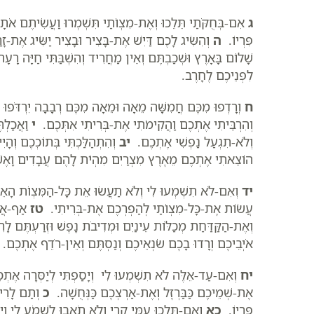
ג
אִם-בְּחֻקֹּתַי תֵּלֵכוּ וְאֶת-מִצְו‍ֹתַי תִּשְׁמְרוּ וַעֲשִׂיתֶם א
פִּרְיוֹ.
ה
וְהִשִּׂיג לָכֶם דַּיִשׁ אֶת-בָּצִיר וּבָצִיר יַשִּׂיג אֶת-
שָׁלוֹם בָּאָרֶץ וּשְׁכַבְתֶּם וְאֵין מַחֲרִיד וְהִשְׁבַּתִּי חַיָּה 
לִפְנֵיכֶם לֶחָרֶב.
ח
וְרָדְפוּ מִכֶּם חֲמִשָּׁה מֵאָה וּמֵאָה מִכֶּם רְבָבָה יִרְדֹּפוּ 
וְהִרְבֵּיתִי אֶתְכֶם וַהֲקִימֹתִי אֶת-בְּרִיתִי אִתְּכֶם.
י
וַאֲכַלְתּ
וְלֹא-תִגְעַל נַפְשִׁי אֶתְכֶם.
יב
וְהִתְהַלַּכְתִּי בְּתוֹכְכֶם וְה
הוֹצֵאתִי אֶתְכֶם מֵאֶרֶץ מִצְרַיִם מִהְיֹת לָהֶם עֲבָדִים וָאֶשׁ
יד
וְאִם-לֹא תִשְׁמְעוּ לִי וְלֹא תַעֲשׂוּ אֵת כָּל-הַמִּצְו‍ֹת הָא
עֲשׂוֹת אֶת-כָּל-מִצְו‍ֹתַי לְהַפְרְכֶם אֶת-בְּרִיתִי.
טז
אַף-אֲנִ
וְאֶת-הַקַּדַּחַת מְכַלּוֹת עֵינַיִם וּמְדִיבֹת נָפֶשׁ וּזְרַעְתֶּם לָ
אֹיְבֵיכֶם וְרָדוּ בָכֶם שֹׂנְאֵיכֶם וְנַסְתֶּם וְאֵין-רֹדֵף אֶתְכֶם.
יח
וְאִם-עַד-אֵלֶּה לֹא תִשְׁמְעוּ לִי וְיָסַפְתִּי לְיַסְּרָה אֶ
אֶת-שְׁמֵיכֶם כַּבַּרְזֶל וְאֶת-אַרְצְכֶם כַּנְּחֻשָׁה.
כ
וְתַם לָרִיק
פִּרְיוֹ.
כא
וְאִם-תֵּלְכוּ עִמִּי קֶרִי וְלֹא תֹאבוּ לִשְׁמֹעַ לִי ו