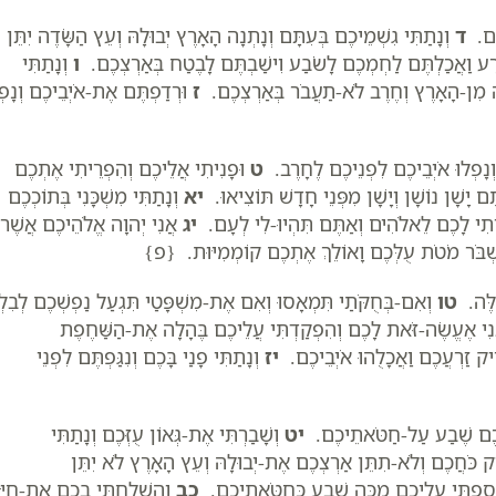
ֹתָם.
ד
וְנָתַתִּי גִשְׁמֵיכֶם בְּעִתָּם וְנָתְנָה הָאָרֶץ יְבוּלָהּ וְעֵץ הַשָּׂדֶה יִתֵּן
זָרַע וַאֲכַלְתֶּם לַחְמְכֶם לָשֹׂבַע וִישַׁבְתֶּם לָבֶטַח בְּאַרְצְכֶם.
ו
וְנָתַתִּי
רָעָה מִן-הָאָרֶץ וְחֶרֶב לֹא-תַעֲבֹר בְּאַרְצְכֶם.
ז
וּרְדַפְתֶּם אֶת-אֹיְבֵיכֶם וְנָפְ
וְנָפְלוּ אֹיְבֵיכֶם לִפְנֵיכֶם לֶחָרֶב.
ט
וּפָנִיתִי אֲלֵיכֶם וְהִפְרֵיתִי אֶתְכֶם
ֶם יָשָׁן נוֹשָׁן וְיָשָׁן מִפְּנֵי חָדָשׁ תּוֹצִיאוּ.
יא
וְנָתַתִּי מִשְׁכָּנִי בְּתוֹכְכֶם
ָיִיתִי לָכֶם לֵאלֹהִים וְאַתֶּם תִּהְיוּ-לִי לְעָם.
יג
אֲנִי יְהוָה אֱלֹהֵיכֶם אֲשֶׁר
ְבֹּר מֹטֹת עֻלְּכֶם וָאוֹלֵךְ אֶתְכֶם קוֹמְמִיּוּת. {פ}
ֵלֶּה.
טו
וְאִם-בְּחֻקֹּתַי תִּמְאָסוּ וְאִם אֶת-מִשְׁפָּטַי תִּגְעַל נַפְשְׁכֶם לְבִלְת
י אֶעֱשֶׂה-זֹּאת לָכֶם וְהִפְקַדְתִּי עֲלֵיכֶם בֶּהָלָה אֶת-הַשַּׁחֶפֶת
רִיק זַרְעֲכֶם וַאֲכָלֻהוּ אֹיְבֵיכֶם.
יז
וְנָתַתִּי פָנַי בָּכֶם וְנִגַּפְתֶּם לִפְנֵי
תְכֶם שֶׁבַע עַל-חַטֹּאתֵיכֶם.
יט
וְשָׁבַרְתִּי אֶת-גְּאוֹן עֻזְּכֶם וְנָתַתִּי
 כֹּחֲכֶם וְלֹא-תִתֵּן אַרְצְכֶם אֶת-יְבוּלָהּ וְעֵץ הָאָרֶץ לֹא יִתֵּן
ְיָסַפְתִּי עֲלֵיכֶם מַכָּה שֶׁבַע כְּחַטֹּאתֵיכֶם.
כב
וְהִשְׁלַחְתִּי בָכֶם אֶת-חַיּ