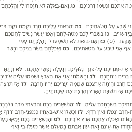
טָה אֶתְכֶם וְנָשַׁמּוּ דַּרְכֵיכֶם.
כג
וְאִם-בְּאֵלֶּה לֹא תִוָּסְרוּ לִי וַהֲלַכְתֶּם
ם-אָנִי שֶׁבַע עַל-חַטֹּאתֵיכֶם.
כה
וְהֵבֵאתִי עֲלֵיכֶם חֶרֶב נֹקֶמֶת נְקַם-בְּרִ
 בְּיַד-אוֹיֵב.
כו
בְּשִׁבְרִי לָכֶם מַטֵּה-לֶחֶם וְאָפוּ עֶשֶׂר נָשִׁים לַחְמְכֶם
 תִשְׂבָּעוּ. {ס}
כז
וְאִם-בְּזֹאת לֹא תִשְׁמְעוּ לִי וַהֲלַכְתֶּם עִמִּי
ְכֶם אַף-אָנִי שֶׁבַע עַל-חַטֹּאתֵיכֶם.
כט
וַאֲכַלְתֶּם בְּשַׂר בְּנֵיכֶם וּבְשַׂר
ִי אֶת-פִּגְרֵיכֶם עַל-פִּגְרֵי גִּלּוּלֵיכֶם וְגָעֲלָה נַפְשִׁי אֶתְכֶם.
לא
וְנָתַתִּי
חַ בְּרֵיחַ נִיחֹחֲכֶם.
לב
וַהֲשִׁמֹּתִי אֲנִי אֶת-הָאָרֶץ וְשָׁמְמוּ עָלֶיהָ אֹיְבֵיכ
כֶם חָרֶב וְהָיְתָה אַרְצְכֶם שְׁמָמָה וְעָרֵיכֶם יִהְיוּ חָרְבָּה.
לד
אָז תִּרְצֶה
ֵיכֶם אָז תִּשְׁבַּת הָאָרֶץ וְהִרְצָת אֶת-שַׁבְּתֹתֶיהָ.
ְתֹתֵיכֶם בְּשִׁבְתְּכֶם עָלֶיהָ.
לו
וְהַנִּשְׁאָרִים בָּכֶם וְהֵבֵאתִי מֹרֶךְ בִּלְבָבָם
ת-חֶרֶב וְנָפְלוּ וְאֵין רֹדֵף.
לז
וְכָשְׁלוּ אִישׁ-בְּאָחִיו כְּמִפְּנֵי-חֶרֶב וְרֹדֵף אָ
ַּגּוֹיִם וְאָכְלָה אֶתְכֶם אֶרֶץ אֹיְבֵיכֶם.
לט
וְהַנִּשְׁאָרִים בָּכֶם יִמַּקּוּ בַּעֲו‍
ִתְוַדּוּ אֶת-עֲו‍ֹנָם וְאֶת-עֲו‍ֹן אֲבֹתָם בְּמַעֲלָם אֲשֶׁר מָעֲלוּ-בִי וְאַף