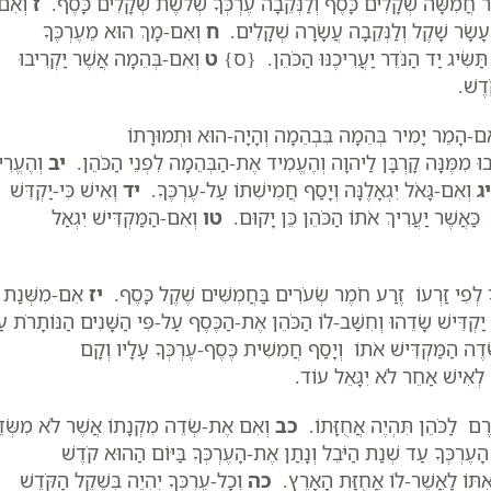
ָר חֲמִשָּׁה שְׁקָלִים כָּסֶף וְלַנְּקֵבָה עֶרְכְּךָ שְׁלֹשֶׁת שְׁקָלִים כָּסֶף.
ז
וְאִם
ה עָשָׂר שָׁקֶל וְלַנְּקֵבָה עֲשָׂרָה שְׁקָלִים.
ח
וְאִם-מָךְ הוּא מֵעֶרְכֶּךָ
תַּשִּׂיג יַד הַנֹּדֵר יַעֲרִיכֶנּוּ הַכֹּהֵן. {ס}
ט
וְאִם-בְּהֵמָה אֲשֶׁר יַקְרִיבוּ
ֹדֶשׁ.
אִם-הָמֵר יָמִיר בְּהֵמָה בִּבְהֵמָה וְהָיָה-הוּא וּתְמוּרָתוֹ
ּ מִמֶּנָּה קָרְבָּן לַיהוָה וְהֶעֱמִיד אֶת-הַבְּהֵמָה לִפְנֵי הַכֹּהֵן.
יב
וְהֶעֱרִי
יג
וְאִם-גָּאֹל יִגְאָלֶנָּה וְיָסַף חֲמִישִׁתוֹ עַל-עֶרְכֶּךָ.
יד
וְאִישׁ כִּי-יַקְדִּשׁ
כַּאֲשֶׁר יַעֲרִיךְ אֹתוֹ הַכֹּהֵן כֵּן יָקוּם.
טו
וְאִם-הַמַּקְדִּישׁ יִגְאַל
ְךָ לְפִי זַרְעוֹ זֶרַע חֹמֶר שְׂעֹרִים בַּחֲמִשִּׁים שֶׁקֶל כָּסֶף.
יז
אִם-מִשְּׁנַת
ַקְדִּישׁ שָׂדֵהוּ וְחִשַּׁב-לוֹ הַכֹּהֵן אֶת-הַכֶּסֶף עַל-פִּי הַשָּׁנִים הַנּוֹתָרֹת ע
דֶה הַמַּקְדִּישׁ אֹתוֹ וְיָסַף חֲמִשִׁית כֶּסֶף-עֶרְכְּךָ עָלָיו וְקָם
לְאִישׁ אַחֵר לֹא יִגָּאֵל עוֹד.
רֶם לַכֹּהֵן תִּהְיֶה אֲחֻזָּתוֹ.
כב
וְאִם אֶת-שְׂדֵה מִקְנָתוֹ אֲשֶׁר לֹא מִשְּׂד
עֶרְכְּךָ עַד שְׁנַת הַיֹּבֵל וְנָתַן אֶת-הָעֶרְכְּךָ בַּיּוֹם הַהוּא קֹדֶשׁ
ֵאִתּוֹ לַאֲשֶׁר-לוֹ אֲחֻזַּת הָאָרֶץ.
כה
וְכָל-עֶרְכְּךָ יִהְיֶה בְּשֶׁקֶל הַקֹּדֶשׁ