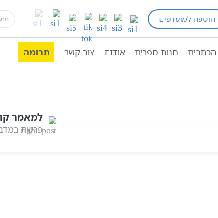
earch
הוספה למועדפים
חומש ויקרא
פרשת בחוקותי
תורה
תנ"ך מנוקד
for:
הכתבים
חנות ספרים
אודות
צור קשר
תרומה
למאמר קו
פרשת במדב
אהבתם? שתפו