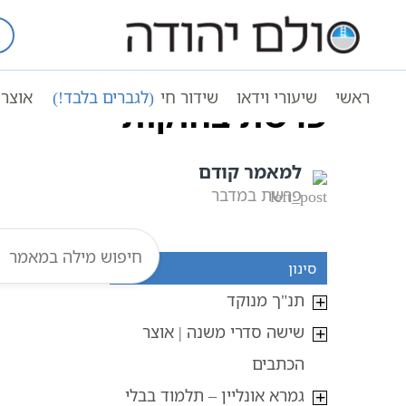
Ski
t
עמוד ראשי
אוצר הכתבים
conten
ראשי
שיעורי וידאו
שידור חי
(לגברים בלבד!)
אוצר 
פרשת בחוקותי
למאמר קודם
פרשת במדבר
סינון
תנ"ך מנוקד
שישה סדרי משנה | אוצר
הכתבים
גמרא אונליין – תלמוד בבלי