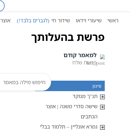
Ski
t
עמוד ראשי
אוצר הכתבים
conten
ראשי
שיעורי וידאו
שידור חי
(לגברים בלבד!)
אוצר 
פרשת בהעלותך
למאמר קודם
פרשת שלח
סינון
תנ"ך מנוקד
שישה סדרי משנה | אוצר
הכתבים
גמרא אונליין – תלמוד בבלי