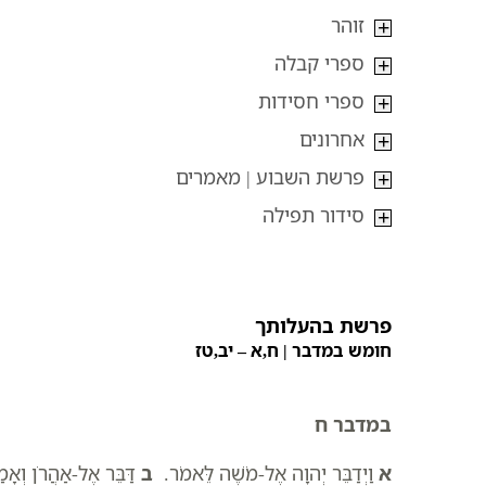
זוהר
ספרי קבלה
ספרי חסידות
אחרונים
פרשת השבוע | מאמרים
סידור תפילה
פרשת בהעלותך
חומש במדבר | ח,א – יב,טז
במדבר ח
א
וַיְדַבֵּר יְהוָה אֶל-מֹשֶׁה לֵּאמֹר.
ב
דַּבֵּר אֶל-אַהֲרֹן וְאָמַ