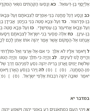
אֶלְיָסָף בֶּן-דְּעוּאֵל.
כא
וְנָסְעוּ הַקְּהָתִים נֹשְׂאֵי הַמִּקְדָּ
כב
וְנָסַע דֶּגֶל מַחֲנֵה בְנֵי-אֶפְרַיִם לְצִבְאֹתָם וְעַל-צְבָאוֹ
בֶּן-פְּדָהצוּר.
כד
וְעַל-צְבָא מַטֵּה בְּנֵי בִנְיָמִן אֲבִידָן בֶּן
וְעַל-צְבָאוֹ אֲחִיעֶזֶר בֶּן-עַמִּישַׁדָּי.
כו
וְעַל-צְבָא מַטֵּה בְּנ
בֶּן-עֵינָן.
כח
אֵלֶּה מַסְעֵי בְנֵי-יִשְׂרָאֵל לְצִבְאֹתָם וַיִּסּ
אֲנַחְנוּ אֶל-הַמָּקוֹם אֲשֶׁר אָמַר יְהוָה אֹתוֹ אֶתֵּן לָכֶם לְכָה אִ
ל
וַיֹּאמֶר אֵלָיו לֹא אֵלֵךְ כִּי אִם-אֶל-אַרְצִי וְאֶל-מוֹלַדְתִּי
וְהָיִיתָ לָּנוּ לְעֵינָיִם.
לב
וְהָיָה כִּי-תֵלֵךְ עִמָּנוּ וְהָיָה הַטּו
שְׁלֹשֶׁת יָמִים וַאֲרוֹן בְּרִית-יְהוָה נֹסֵעַ לִפְנֵיהֶם דֶּרֶךְ ש
מִן-הַמַּחֲנֶה. {ס} ] {ס}
לה
וַיְהִי בִּנְסֹעַ הָאָרֹן וַיֹּא
יֹאמַר שׁוּבָה יְהוָה רִבְבוֹת אַלְפֵי יִשְׂרָאֵל. {ס} ] {פ}
במדבר יא
א
וַיְהִי הָעָם כְּמִתְאֹנְנִים רַע בְּאָזְנֵי יְהוָה וַיִּשְׁמַע יְהוָה