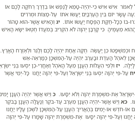
אֵל לֵאמֹר אִישׁ אִישׁ כִּי-יִהְיֶה-טָמֵא לָנֶפֶשׁ אוֹ בְדֶרֶךְ רְחֹקָה לָכֶם אוֹ
בָּעָה עָשָׂר יוֹם בֵּין הָעַרְבַּיִם יַעֲשׂוּ אֹתוֹ עַל-מַצּוֹת וּמְרֹרִים
ְּרוּ-בוֹ כְּכָל-חֻקַּת הַפֶּסַח יַעֲשׂוּ אֹתוֹ.
יג
וְהָאִישׁ אֲשֶׁר-הוּא טָהוֹר
ַהִוא מֵעַמֶּיהָ כִּי קָרְבַּן יְהוָה לֹא הִקְרִיב בְּמֹעֲדוֹ חֶטְאוֹ יִשָּׂא הָאִישׁ
 וּכְמִשְׁפָּטוֹ כֵּן יַעֲשֶׂה חֻקָּה אַחַת יִהְיֶה לָכֶם וְלַגֵּר וּלְאֶזְרַח הָאָרֶץ.
ְכָּן לְאֹהֶל הָעֵדֻת וּבָעֶרֶב יִהְיֶה עַל-הַמִּשְׁכָּן כְּמַרְאֵה-אֵשׁ
 לָיְלָה.
יז
וּלְפִי הֵעָלוֹת הֶעָנָן מֵעַל הָאֹהֶל וְאַחֲרֵי-כֵן יִסְעוּ בְּנֵי יִשְׂרָא
ח
עַל-פִּי יְהוָה יִסְעוּ בְּנֵי יִשְׂרָאֵל וְעַל-פִּי יְהוָה יַחֲנוּ כָּל-יְמֵי אֲשֶׁר
ֵי-יִשְׂרָאֵל אֶת-מִשְׁמֶרֶת יְהוָה וְלֹא יִסָּעוּ.
כ
וְיֵשׁ אֲשֶׁר יִהְיֶה הֶעָנָן יָמִי
עוּ.
כא
וְיֵשׁ אֲשֶׁר-יִהְיֶה הֶעָנָן מֵעֶרֶב עַד-בֹּקֶר וְנַעֲלָה הֶעָנָן בַּבֹּקֶר
ם אוֹ-חֹדֶשׁ אוֹ-יָמִים בְּהַאֲרִיךְ הֶעָנָן עַל-הַמִּשְׁכָּן לִשְׁכֹּן עָלָיו יַחֲנוּ
יַחֲנוּ וְעַל-פִּי יְהוָה יִסָּעוּ אֶת-מִשְׁמֶרֶת יְהוָה שָׁמָרוּ עַל-פִּי יְהוָה