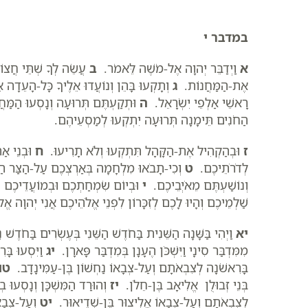
במדבר י
א
וַיְדַבֵּר יְהוָה אֶל-מֹשֶׁה לֵּאמֹר.
ב
עֲשֵׂה לְךָ שְׁתֵּי חֲצוֹ
אֶת-הַמַּחֲנוֹת.
ג
וְתָקְעוּ בָּהֵן וְנוֹעֲדוּ אֵלֶיךָ כָּל-הָעֵד
רָאשֵׁי אַלְפֵי יִשְׂרָאֵל.
ה
וּתְקַעְתֶּם תְּרוּעָה וְנָסְעוּ הַמּ
הַחֹנִים תֵּימָנָה תְּרוּעָה יִתְקְעוּ לְמַסְעֵיהֶם.
ז
וּבְהַקְהִיל אֶת-הַקָּהָל תִּתְקְעוּ וְלֹא תָרִיעוּ.
ח
וּבְנֵי אַה
לְדֹרֹתֵיכֶם.
ט
וְכִי-תָבֹאוּ מִלְחָמָה בְּאַרְצְכֶם עַל-הַצַּר הַצּ
וְנוֹשַׁעְתֶּם מֵאֹיְבֵיכֶם.
י
וּבְיוֹם שִׂמְחַתְכֶם וּבְמוֹעֲדֵיכֶם ו
שַׁלְמֵיכֶם וְהָיוּ לָכֶם לְזִכָּרוֹן לִפְנֵי אֱלֹהֵיכֶם אֲנִי יְהוָה
יא
וַיְהִי בַּשָּׁנָה הַשֵּׁנִית בַּחֹדֶשׁ הַשֵּׁנִי בְּעֶשְׂרִים בַּחֹד
מִמִּדְבַּר סִינָי וַיִּשְׁכֹּן הֶעָנָן בְּמִדְבַּר פָּארָן.
יג
וַיִּסְעוּ בּ
בָּרִאשֹׁנָה לְצִבְאֹתָם וְעַל-צְבָאוֹ נַחְשׁוֹן בֶּן-עַמִּינָדָב.
טו
בְּנֵי זְבוּלֻן אֱלִיאָב בֶּן-חֵלֹן.
יז
וְהוּרַד הַמִּשְׁכָּן וְנָסְעוּ בְנ
לְצִבְאֹתָם וְעַל-צְבָאוֹ אֱלִיצוּר בֶּן-שְׁדֵיאוּר.
יט
וְעַל-צְבָא 