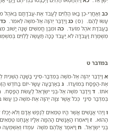
כב
וְאַחֲרֵי-כֵן בָּאוּ הַלְוִיִּם לַעֲבֹד אֶת-עֲבֹדָתָם בְּאֹהֶל מוֹע
עָשׂוּ לָהֶם. {ס}
כג
וַיְדַבֵּר יְהוָה אֶל-מֹשֶׁה לֵּאמֹר.
כד
בַּעֲבֹדַת אֹהֶל מוֹעֵד.
כה
וּמִבֶּן חֲמִשִּׁים שָׁנָה יָשׁוּב מ
מִשְׁמֶרֶת וַעֲבֹדָה לֹא יַעֲבֹד כָּכָה תַּעֲשֶׂה לַלְוִיִּם בְּמִשׁ
במדבר ט
א
וַיְדַבֵּר יְהוָה אֶל-מֹשֶׁה בְמִדְבַּר-סִינַי בַּשָּׁנָה הַשֵּׁנִ
אֶת-הַפָּסַח בְּמוֹעֲדוֹ.
ג
בְּאַרְבָּעָה עָשָׂר-יוֹם בַּחֹדֶשׁ הַזֶּה 
אֹתוֹ.
ד
וַיְדַבֵּר מֹשֶׁה אֶל-בְּנֵי יִשְׂרָאֵל לַעֲשֹׂת הַפָּסַח.
ה
בְּמִדְבַּר סִינָי כְּכֹל אֲשֶׁר צִוָּה יְהוָה אֶת-מֹשֶׁה כֵּן עָשׂוּ בְּנ
ו
וַיְהִי אֲנָשִׁים אֲשֶׁר הָיוּ טְמֵאִים לְנֶפֶשׁ אָדָם וְלֹא-יָכְלוּ לַע
הַהוּא.
ז
וַיֹּאמְרוּ הָאֲנָשִׁים הָהֵמָּה אֵלָיו אֲנַחְנוּ טְמֵאִים 
בְּנֵי יִשְׂרָאֵל.
ח
וַיֹּאמֶר אֲלֵהֶם מֹשֶׁה עִמְדוּ וְאֶשְׁמְעָה 