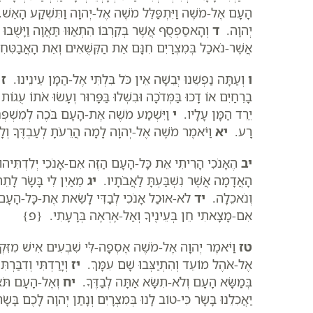
הָעָם אֶל-מֹשֶׁה וַיִּתְפַּלֵּל מֹשֶׁה אֶל-יְהוָה וַתִּשְׁקַע הָאֵש
יְהוָה.
ד
וְהָאסַפְסֻף אֲשֶׁר בְּקִרְבּוֹ הִתְאַוּוּ תַּאֲוָה וַיָּשֻׁבוּ וַי
אֲשֶׁר-נֹאכַל בְּמִצְרַיִם חִנָּם אֵת הַקִּשֻּׁאִים וְאֵת הָאֲבַטִּח
ו
וְעַתָּה נַפְשֵׁנוּ יְבֵשָׁה אֵין כֹּל בִּלְתִּי אֶל-הַמָּן עֵינֵינוּ.
ז
ו
בָרֵחַיִם אוֹ דָכוּ בַּמְּדֹכָה וּבִשְּׁלוּ בַּפָּרוּר וְעָשׂוּ אֹתוֹ עֻגו
יֵרֵד הַמָּן עָלָיו.
י
וַיִּשְׁמַע מֹשֶׁה אֶת-הָעָם בֹּכֶה לְמִשְׁפְּח
רָע.
יא
וַיֹּאמֶר מֹשֶׁה אֶל-יְהוָה לָמָה הֲרֵעֹתָ לְעַבְדֶּךָ וְל
יב
הֶאָנֹכִי הָרִיתִי אֵת כָּל-הָעָם הַזֶּה אִם-אָנֹכִי יְלִדְתִּיהוּ
הָאֲדָמָה אֲשֶׁר נִשְׁבַּעְתָּ לַאֲבֹתָיו.
יג
מֵאַיִן לִי בָּשָׂר לָתֵת
וְנֹאכֵלָה.
יד
לֹא-אוּכַל אָנֹכִי לְבַדִּי לָשֵׂאת אֶת-כָּל-הָעָם ה
אִם-מָצָאתִי חֵן בְּעֵינֶיךָ וְאַל-אֶרְאֶה בְּרָעָתִי. {פ}
טז
וַיֹּאמֶר יְהוָה אֶל-מֹשֶׁה אֶסְפָה-לִּי שִׁבְעִים אִישׁ מִזִּקְנֵי
אֶל-אֹהֶל מוֹעֵד וְהִתְיַצְּבוּ שָׁם עִמָּךְ.
יז
וְיָרַדְתִּי וְדִבַּרְ
בְּמַשָּׂא הָעָם וְלֹא-תִשָּׂא אַתָּה לְבַדֶּךָ.
יח
וְאֶל-הָעָם תֹּאמַ
יַאֲכִלֵנוּ בָּשָׂר כִּי-טוֹב לָנוּ בְּמִצְרָיִם וְנָתַן יְהוָה לָכֶם בָּשָׂ