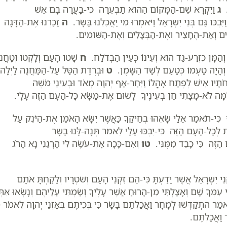
ׁ.
ג
וַיִּקְרָא שֵׁם-הַמָּקוֹם הַהוּא תַּבְעֵרָה כִּי-בָעֲרָה בָם אֵשׁ
ִּבְכּוּ גַּם בְּנֵי יִשְׂרָאֵל וַיֹּאמְרוּ מִי יַאֲכִלֵנוּ בָּשָׂר.
ה
זָכַרְנוּ אֶת-הַדָּגָה
ִים וְאֶת-הֶחָצִיר וְאֶת-הַבְּצָלִים וְאֶת-הַשּׁוּמִים.
ְהַמָּן כִּזְרַע-גַּד הוּא וְעֵינוֹ כְּעֵין הַבְּדֹלַח.
ח
שָׁטוּ הָעָם וְלָקְטוּ וְטָחֲנו
ֹת וְהָיָה טַעְמוֹ כְּטַעַם לְשַׁד הַשָּׁמֶן.
ט
וּבְרֶדֶת הַטַּל עַל-הַמַּחֲנֶה לָיְלָה
ֹתָיו אִישׁ לְפֶתַח אָהֳלוֹ וַיִּחַר-אַף יְהוָה מְאֹד וּבְעֵינֵי מֹשֶׁה
ָמָּה לֹא-מָצָתִי חֵן בְּעֵינֶיךָ לָשׂוּם אֶת-מַשָּׂא כָּל-הָעָם הַזֶּה עָלָי.
 כִּי-תֹאמַר אֵלַי שָׂאֵהוּ בְחֵיקֶךָ כַּאֲשֶׁר יִשָּׂא הָאֹמֵן אֶת-הַיֹּנֵק עַל
 לְכָל-הָעָם הַזֶּה כִּי-יִבְכּוּ עָלַי לֵאמֹר תְּנָה-לָּנוּ בָשָׂר
ַזֶּה כִּי כָבֵד מִמֶּנִּי.
טו
וְאִם-כָּכָה אַתְּ-עֹשֶׂה לִּי הָרְגֵנִי נָא הָרֹג
 יִשְׂרָאֵל אֲשֶׁר יָדַעְתָּ כִּי-הֵם זִקְנֵי הָעָם וְשֹׁטְרָיו וְלָקַחְתָּ אֹתָם
תִּי עִמְּךָ שָׁם וְאָצַלְתִּי מִן-הָרוּחַ אֲשֶׁר עָלֶיךָ וְשַׂמְתִּי עֲלֵיהֶם וְנָשְׂאוּ אִתְּ
ר הִתְקַדְּשׁוּ לְמָחָר וַאֲכַלְתֶּם בָּשָׂר כִּי בְּכִיתֶם בְּאָזְנֵי יְהוָה לֵאמֹר 
ר וַאֲכַלְתֶּם.