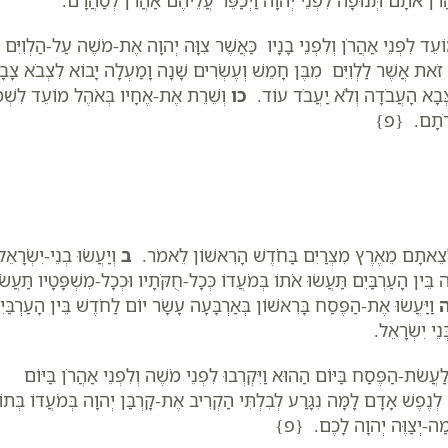
ֵד לִפְנֵי אַהֲרֹן וְלִפְנֵי בָנָיו כַּאֲשֶׁר צִוָּה יְהוָה אֶת-מֹשֶׁה עַל-הַלְוִיִּם כּ
זֹאת אֲשֶׁר לַלְוִיִּם מִבֶּן חָמֵשׁ וְעֶשְׂרִים שָׁנָה וָמַעְלָה יָבוֹא לִצְבֹא צָב
ִצְּבָא הָעֲבֹדָה וְלֹא יַעֲבֹד עוֹד.
כו
וְשֵׁרֵת אֶת-אֶחָיו בְּאֹהֶל מוֹעֵד לִשְׁ
ְמְרֹתָם. {פ}
ית לְצֵאתָם מֵאֶרֶץ מִצְרַיִם בַּחֹדֶשׁ הָרִאשׁוֹן לֵאמֹר.
ב
וְיַעֲשׂוּ בְנֵי-יִשְׂרָאֵל
בֵּין הָעַרְבַּיִם תַּעֲשׂוּ אֹתוֹ בְּמֹעֲדוֹ כְּכָל-חֻקֹּתָיו וּכְכָל-מִשְׁפָּטָיו תַּעֲשׂו
וַיַּעֲשׂוּ אֶת-הַפֶּסַח בָּרִאשׁוֹן בְּאַרְבָּעָה עָשָׂר יוֹם לַחֹדֶשׁ בֵּין הָעַרְבַּי
ֵי יִשְׂרָאֵל.
ֲשֹׂת-הַפֶּסַח בַּיּוֹם הַהוּא וַיִּקְרְבוּ לִפְנֵי מֹשֶׁה וְלִפְנֵי אַהֲרֹן בַּיּוֹם
לְנֶפֶשׁ אָדָם לָמָּה נִגָּרַע לְבִלְתִּי הַקְרִיב אֶת-קָרְבַּן יְהוָה בְּמֹעֲדוֹ בְּתוֹ
מַה-יְצַוֶּה יְהוָה לָכֶם. {פ}