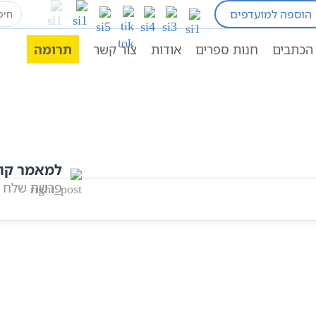
earch
הוספה למועדפים
for:
חומש במדבר
פרשת בהעלותך
תורה
תנ"ך מנוקד
הכתבים
חנות ספרים
אודות
צור קשר
תרומה
למאמר קו
פרשת שלח
אהבתם? שתפו