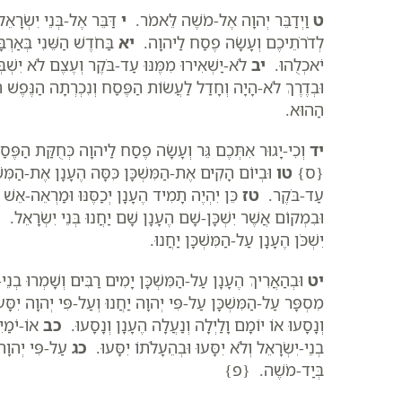
ט
וַיְדַבֵּר יְהוָה אֶל-מֹשֶׁה לֵּאמֹר.
י
דַּבֵּר אֶל-בְּנֵי יִשְׂרָ
לְדֹרֹתֵיכֶם וְעָשָׂה פֶסַח לַיהוָה.
יא
בַּחֹדֶשׁ הַשֵּׁנִי בְּאַרְ
יֹאכְלֻהוּ.
יב
לֹא-יַשְׁאִירוּ מִמֶּנּוּ עַד-בֹּקֶר וְעֶצֶם לֹא יִשְׁב
וּבְדֶרֶךְ לֹא-הָיָה וְחָדַל לַעֲשׂוֹת הַפֶּסַח וְנִכְרְתָה הַנֶּפֶשׁ ה
הַהוּא.
יד
וְכִי-יָגוּר אִתְּכֶם גֵּר וְעָשָׂה פֶסַח לַיהוָה כְּחֻקַּת הַפֶּסַח
{ס}
טו
וּבְיוֹם הָקִים אֶת-הַמִּשְׁכָּן כִּסָּה הֶעָנָן אֶת-הַמִּשׁ
עַד-בֹּקֶר.
טז
כֵּן יִהְיֶה תָמִיד הֶעָנָן יְכַסֶּנּוּ וּמַרְאֵה-אֵשׁ
וּבִמְקוֹם אֲשֶׁר יִשְׁכָּן-שָׁם הֶעָנָן שָׁם יַחֲנוּ בְּנֵי יִשְׂרָאֵל.
י
יִשְׁכֹּן הֶעָנָן עַל-הַמִּשְׁכָּן יַחֲנוּ.
יט
וּבְהַאֲרִיךְ הֶעָנָן עַל-הַמִּשְׁכָּן יָמִים רַבִּים וְשָׁמְרוּ בְנ
מִסְפָּר עַל-הַמִּשְׁכָּן עַל-פִּי יְהוָה יַחֲנוּ וְעַל-פִּי יְהוָה יִסָּ
וְנָסָעוּ אוֹ יוֹמָם וָלַיְלָה וְנַעֲלָה הֶעָנָן וְנָסָעוּ.
כב
אוֹ-יֹמַיִ
בְנֵי-יִשְׂרָאֵל וְלֹא יִסָּעוּ וּבְהֵעָלֹתוֹ יִסָּעוּ.
כג
עַל-פִּי יְהוָה 
בְּיַד-מֹשֶׁה. {פ}