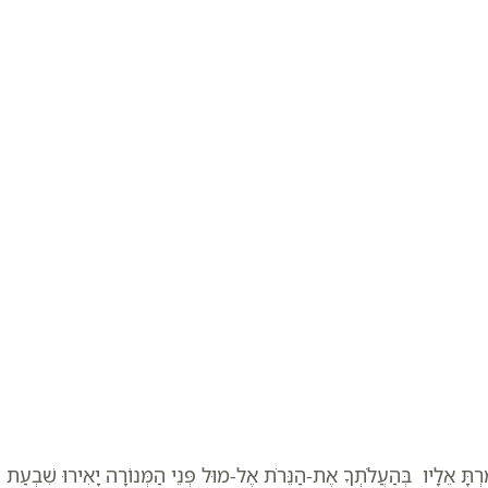
רְתָּ אֵלָיו בְּהַעֲלֹתְךָ אֶת-הַנֵּרֹת אֶל-מוּל פְּנֵי הַמְּנוֹרָה יָאִירוּ שִׁבְעַת