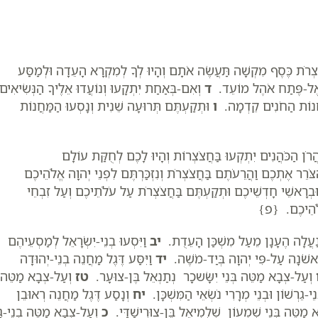
צְרֹת כֶּסֶף מִקְשָׁה תַּעֲשֶׂה אֹתָם וְהָיוּ לְךָ לְמִקְרָא הָעֵדָה וּלְמַסַּע
ָה אֶל-פֶּתַח אֹהֶל מוֹעֵד.
ד
וְאִם-בְּאַחַת יִתְקָעוּ וְנוֹעֲדוּ אֵלֶיךָ הַנְּשִׂיאִים
ַחֲנוֹת הַחֹנִים קֵדְמָה.
ו
וּתְקַעְתֶּם תְּרוּעָה שֵׁנִית וְנָסְעוּ הַמַּחֲנוֹת
ֲרֹן הַכֹּהֲנִים יִתְקְעוּ בַּחֲצֹצְרוֹת וְהָיוּ לָכֶם לְחֻקַּת עוֹלָם
ֹרֵר אֶתְכֶם וַהֲרֵעֹתֶם בַּחֲצֹצְרֹת וְנִזְכַּרְתֶּם לִפְנֵי יְהוָה אֱלֹהֵיכֶם
ּבְרָאשֵׁי חָדְשֵׁיכֶם וּתְקַעְתֶּם בַּחֲצֹצְרֹת עַל עֹלֹתֵיכֶם וְעַל זִבְחֵי
 אֱלֹהֵיכֶם. {פ}
ֶשׁ נַעֲלָה הֶעָנָן מֵעַל מִשְׁכַּן הָעֵדֻת.
יב
וַיִּסְעוּ בְנֵי-יִשְׂרָאֵל לְמַסְעֵיהֶם
ָרִאשֹׁנָה עַל-פִּי יְהוָה בְּיַד-מֹשֶׁה.
יד
וַיִּסַּע דֶּגֶל מַחֲנֵה בְנֵי-יְהוּדָה
וְעַל-צְבָא מַטֵּה בְּנֵי יִשָּׂשכָר נְתַנְאֵל בֶּן-צוּעָר.
טז
וְעַל-צְבָא מַטֵּה
ֵי-גֵרְשׁוֹן וּבְנֵי מְרָרִי נֹשְׂאֵי הַמִּשְׁכָּן.
יח
וְנָסַע דֶּגֶל מַחֲנֵה רְאוּבֵן
מַטֵּה בְּנֵי שִׁמְעוֹן שְׁלֻמִיאֵל בֶּן-צוּרִישַׁדָּי.
כ
וְעַל-צְבָא מַטֵּה בְנֵי-