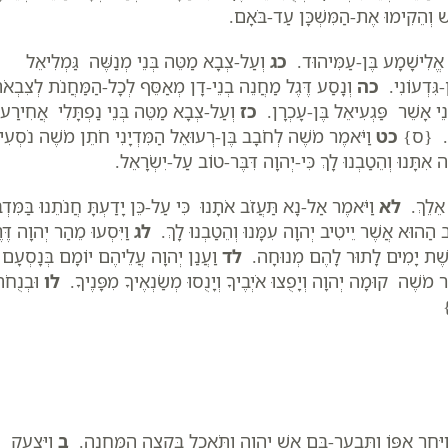
שׁ וְהֵקִימוּ אֶת-הַמִּשְׁכָּן עַד-בֹּאָם.
 אֱלִישָׁמָע בֶּן-עַמִּיהוּד.
כג
וְעַל-צְבָא מַטֵּה בְּנֵי מְנַשֶּׁה גַּמְלִיאֵל
-גִּדְעוֹנִי.
כה
וְנָסַע דֶּגֶל מַחֲנֵה בְנֵי-דָן מְאַסֵּף לְכָל-הַמַּחֲנֹת לְצִבְאֹ
ֵי אָשֵׁר פַּגְעִיאֵל בֶּן-עָכְרָן.
כז
וְעַל-צְבָא מַטֵּה בְּנֵי נַפְתָּלִי אֲחִירַע
ָעוּ. {ס}
כט
וַיֹּאמֶר מֹשֶׁה לְחֹבָב בֶּן-רְעוּאֵל הַמִּדְיָנִי חֹתֵן מֹשֶׁה נֹסְעִ
תָּנוּ וְהֵטַבְנוּ לָךְ כִּי-יְהוָה דִּבֶּר-טוֹב עַל-יִשְׂרָאֵל.
 אֵלֵךְ.
לא
וַיֹּאמֶר אַל-נָא תַּעֲזֹב אֹתָנוּ כִּי עַל-כֵּן יָדַעְתָּ חֲנֹתֵנוּ בַּמִּדְב
ֹב הַהוּא אֲשֶׁר יֵיטִיב יְהוָה עִמָּנוּ וְהֵטַבְנוּ לָךְ.
לג
וַיִּסְעוּ מֵהַר יְהוָה דֶּר
ְׁלֹשֶׁת יָמִים לָתוּר לָהֶם מְנוּחָה.
לד
וַעֲנַן יְהוָה עֲלֵיהֶם יוֹמָם בְּנָסְעָם
מֶר מֹשֶׁה קוּמָה יְהוָה וְיָפֻצוּ אֹיְבֶיךָ וְיָנֻסוּ מְשַׂנְאֶיךָ מִפָּנֶיךָ.
לו
וּבְנֻחֹ
 וַיִּחַר אַפּוֹ וַתִּבְעַר-בָּם אֵשׁ יְהוָה וַתֹּאכַל בִּקְצֵה הַמַּחֲנֶה.
ב
וַיִּצְעַק