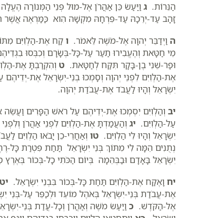
הַנֵּרוֹת.
ג
וַיַּעַשׂ כֵּן אַהֲרֹן אֶל-מוּל פְּנֵי הַמְּנוֹרָה הֶעֱלָ
זָהָב עַד-יְרֵכָהּ עַד-פִּרְחָהּ מִקְשָׁה הִוא כַּמַּרְאֶה אֲשֶׁ
ה
וַיְדַבֵּר יְהוָה אֶל-מֹשֶׁה לֵּאמֹר.
ו
קַח אֶת-הַלְוִיִּם מִתּוֹך
מֵי חַטָּאת וְהֶעֱבִירוּ תַעַר עַל-כָּל-בְּשָׂרָם וְכִבְּסוּ בִגְדֵיהֶ
וּפַר-שֵׁנִי בֶן-בָּקָר תִּקַּח לְחַטָּאת.
ט
וְהִקְרַבְתָּ אֶת-הַלְוִ
אֶת-הַלְוִיִּם לִפְנֵי יְהוָה וְסָמְכוּ בְנֵי-יִשְׂרָאֵל אֶת-יְדֵיהֶם ע
יִשְׂרָאֵל וְהָיוּ לַעֲבֹד אֶת-עֲבֹדַת יְהוָה.
יב
וְהַלְוִיִּם יִסְמְכוּ אֶת-יְדֵיהֶם עַל רֹאשׁ הַפָּרִים וַעֲשֵׂ
עַל-הַלְוִיִּם.
יג
וְהַעֲמַדְתָּ אֶת-הַלְוִיִּם לִפְנֵי אַהֲרֹן וְלִפְנֵ
יִשְׂרָאֵל וְהָיוּ לִי הַלְוִיִּם.
טו
וְאַחֲרֵי-כֵן יָבֹאוּ הַלְוִיִּם לַ
נְתֻנִים הֵמָּה לִי מִתּוֹךְ בְּנֵי יִשְׂרָאֵל תַּחַת פִּטְרַת כָּל-רֶח
יִשְׂרָאֵל בָּאָדָם וּבַבְּהֵמָה בְּיוֹם הַכֹּתִי כָל-בְּכוֹר בְּאֶרֶץ מ
יח
וָאֶקַּח אֶת-הַלְוִיִּם תַּחַת כָּל-בְּכוֹר בִּבְנֵי יִשְׂרָאֵל.
יט
אֶת-עֲבֹדַת בְּנֵי-יִשְׂרָאֵל בְּאֹהֶל מוֹעֵד וּלְכַפֵּר עַל-בְּנֵי יִשְׂרָ
אֶל-הַקֹּדֶשׁ.
כ
וַיַּעַשׂ מֹשֶׁה וְאַהֲרֹן וְכָל-עֲדַת בְּנֵי-יִשְׂרָאֵ
יִשְׂרָאֵל.
כא
וַיִּתְחַטְּאוּ הַלְוִיִּם וַיְכַבְּסוּ בִּגְדֵיהֶם וַיָּנ