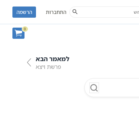
Search Button
S
התחברות
הרשמה
ח
0
למאמר הבא
פרשת ויצא