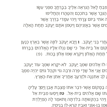
ַ לָאֵל הַנִּרְאֶה אֵלֶיךָ בְּבָרְחֲךָ מִפְּנֵי עֵשָׂו
ֵּכָר אֲשֶׁר בְּתֹכְכֶם וְהִטַּהֲרוּ וְהַחֲלִיפוּ
תִי בְּיוֹם צָרָתִי וַיְהִי עִמָּדִי בַּדֶּרֶךְ אֲשֶׁר
זָמִים אֲשֶׁר בְּאָזְנֵיהֶם וַיִּטְמֹן אֹתָם יַעֲקֹב תַּחַת הָאֵלָה
חֲרֵי בְּנֵי יַעֲקֹב.
ו
וַיָּבֹא יַעֲקֹב לוּזָה אֲשֶׁר בְּאֶרֶץ כְּנַעַן
ַמָּקוֹם אֵל בֵּית-אֵל כִּי שָׁם נִגְלוּ אֵלָיו הָאֱלֹהִים בְּבָרְחוֹ
ַּחַת הָאַלּוֹן וַיִּקְרָא שְׁמוֹ אַלּוֹן בָּכוּת. {פ}
-לוֹ אֱלֹהִים שִׁמְךָ יַעֲקֹב לֹא-יִקָּרֵא שִׁמְךָ עוֹד יַעֲקֹב
ם אֲנִי אֵל שַׁדַּי פְּרֵה וּרְבֵה גּוֹי וּקְהַל גּוֹיִם יִהְיֶה מִמֶּךָּ
ְךָ אֶתְּנֶנָּה וּלְזַרְעֲךָ אַחֲרֶיךָ אֶתֵּן אֶת-הָאָרֶץ.
 בַּמָּקוֹם אֲשֶׁר-דִּבֶּר אִתּוֹ מַצֶּבֶת אָבֶן וַיַּסֵּךְ עָלֶיהָ
אִתּוֹ שָׁם אֱלֹהִים בֵּית-אֵל.
טז
וַיִּסְעוּ מִבֵּית אֵל
ַיְהִי בְהַקְשֹׁתָהּ בְּלִדְתָּהּ וַתֹּאמֶר לָהּ הַמְיַלֶּדֶת
מוֹ בֶּן-אוֹנִי וְאָבִיו קָרָא-לוֹ בִנְיָמִין.