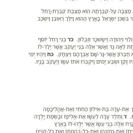
קֹב מַצֵּבָה עַל-קְבֻרָתָהּ הִוא מַצֶּבֶת קְבֻרַת-רָחֵל
ִי בִּשְׁכֹּן יִשְׂרָאֵל בָּאָרֶץ הַהִוא וַיֵּלֶךְ רְאוּבֵן וַיִּשְׁכַּב
לֵוִי וִיהוּדָה וְיִשָּׂשכָר וּזְבֻלוּן.
כד
בְּנֵי רָחֵל יוֹסֵף
חַת לֵאָה גָּד וְאָשֵׁר אֵלֶּה בְּנֵי יַעֲקֹב אֲשֶׁר יֻלַּד-לוֹ
א חֶבְרוֹן אֲשֶׁר-גָּר-שָׁם אַבְרָהָם וְיִצְחָק.
כח
וַיִּהְיוּ יְמֵי
ָיו זָקֵן וּשְׂבַע יָמִים וַיִּקְבְּרוּ אֹתוֹ עֵשָׂו וְיַעֲקֹב בָּנָיו.
עַן אֶת-עָדָה בַּת-אֵילוֹן הַחִתִּי וְאֶת-אָהֳלִיבָמָה
ֹת.
ד
וַתֵּלֶד עָדָה לְעֵשָׂו אֶת-אֱלִיפָז וּבָשְׂמַת יָלְדָה
אֵלֶּה בְּנֵי עֵשָׂו אֲשֶׁר יֻלְּדוּ-לוֹ בְּאֶרֶץ
יתוֹ וְאֶת-מִקְנֵהוּ וְאֶת-כָּל-בְּהֶמְתּוֹ וְאֵת כָּל-קִנְיָנוֹ