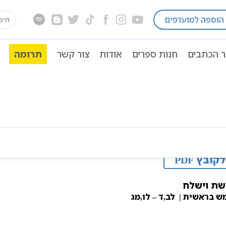
earch
הוספה למועדפים
שית
פרשת וישלח
תורה
תנ"ך מנוקד
פרשת וישל
for:
ר הכתבים
חנות ספרים
אודות
צור קשר
תרומה
לקובץ PDF
שת וישלח
ש בראשית | לב,ד – לו,מג