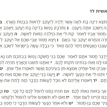
שית לד
תֵּצֵא דִינָה בַּת-לֵאָה אֲשֶׁר יָלְדָה לְיַעֲקֹב לִרְאוֹת בִּבְנוֹת הָאָרֶץ.
ב
ּ וַיִּשְׁכַּב אֹתָהּ וַיְעַנֶּהָ.
ג
וַתִּדְבַּק נַפְשׁוֹ בְּדִינָה בַּת-יַעֲקֹב וַיֶּאֱהַב א
חֲמוֹר אָבִיו לֵאמֹר קַח-לִי אֶת-הַיַּלְדָּה הַזֹּאת לְאִשָּׁה.
ה
וְיַעֲקֹב שׁ
ָּׂדֶה וְהֶחֱרִשׁ יַעֲקֹב עַד-בֹּאָם.
ו
וַיֵּצֵא חֲמוֹר אֲבִי-שְׁכֶם אֶל-יַעֲקֹב לְד
תְעַצְּבוּ הָאֲנָשִׁים וַיִּחַר לָהֶם מְאֹד כִּי-נְבָלָה עָשָׂה בְיִשְׂרָאֵל לִשְׁכַּב 
יְדַבֵּר חֲמוֹר אִתָּם לֵאמֹר שְׁכֶם בְּנִי חָשְׁקָה נַפְשׁוֹ בְּבִתְּכֶם תְּנוּ נָא
ְנוּ-לָנוּ וְאֶת-בְּנֹתֵינוּ תִּקְחוּ לָכֶם.
י
וְאִתָּנוּ תֵּשֵׁבוּ וְהָאָרֶץ תִּהְיֶה לִפ
אָבִיהָ וְאֶל-אַחֶיהָ אֶמְצָא-חֵן בְּעֵינֵיכֶם וַאֲשֶׁר תֹּאמְרוּ אֵלַי אֶתֵּן.
יב
 וּתְנוּ-לִי אֶת-הַנַּעֲרָ לְאִשָּׁה.
יג
וַיַּעֲנוּ בְנֵי-יַעֲקֹב אֶת-שְׁכֶם וְאֶת-חֲמ
ֹתָם.
יד
וַיֹּאמְרוּ אֲלֵיהֶם לֹא נוּכַל לַעֲשׂוֹת הַדָּבָר הַזֶּה לָתֵת אֶת-אֲחֹ
ַךְ-בְּזֹאת נֵאוֹת לָכֶם אִם תִּהְיוּ כָמֹנוּ לְהִמֹּל לָכֶם כָּל-זָכָר.
טז
וְנָ
ְכֶם וְהָיִינוּ לְעַם אֶחָד.
יז
וְאִם-לֹא תִשְׁמְעוּ אֵלֵינוּ לְהִמּוֹל וְלָקַחְנוּ א
עֵינֵי שְׁכֶם בֶּן-חֲמוֹר.
יט
וְלֹא-אֵחַר הַנַּעַר לַעֲשׂוֹת הַדָּבָר כִּי חָפֵץ בּ