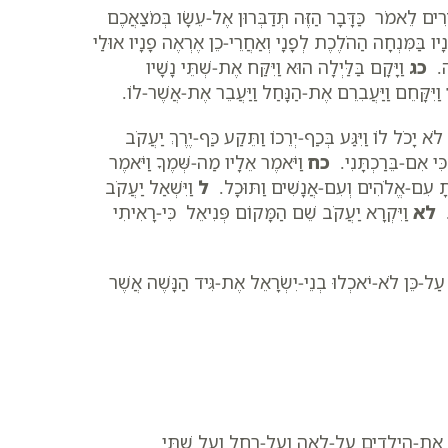
רִים לֵאמֹר כַּדָּבָר הַזֶּה תְּדַבְּרוּן אֶל-עֵשָׂו בְּמֹצַאֲכֶם
ָיו בַּמִּנְחָה הַהֹלֶכֶת לְפָנָי וְאַחֲרֵי-כֵן אֶרְאֶה פָנָיו אוּלַי
נֶה.
כג
וַיָּקָם בַּלַּיְלָה הוּא וַיִּקַּח אֶת-שְׁתֵּי נָשָׁיו
וַיִּקָּחֵם וַיַּעֲבִרֵם אֶת-הַנָּחַל וַיַּעֲבֵר אֶת-אֲשֶׁר-לוֹ.
י לֹא יָכֹל לוֹ וַיִּגַּע בְּכַף-יְרֵכוֹ וַתֵּקַע כַּף-יֶרֶךְ יַעֲקֹב
כִּי אִם-בֵּרַכְתָּנִי.
כח
וַיֹּאמֶר אֵלָיו מַה-שְּׁמֶךָ וַיֹּאמֶר
יתָ עִם-אֱלֹהִים וְעִם-אֲנָשִׁים וַתּוּכָל.
ל
וַיִּשְׁאַל יַעֲקֹב
ם.
לא
וַיִּקְרָא יַעֲקֹב שֵׁם הַמָּקוֹם פְּנִיאֵל כִּי-רָאִיתִי
ַל-כֵּן לֹא-יֹאכְלוּ בְנֵי-יִשְׂרָאֵל אֶת-גִּיד הַנָּשֶׁה אֲשֶׁר
ַּחַץ אֶת-הַיְלָדִים עַל-לֵאָה וְעַל-רָחֵל וְעַל שְׁתֵּי