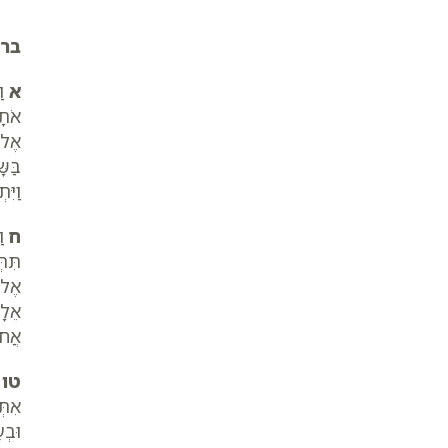
ברא
א
וַ
אֹתָה
אֶל-
בַּש
וַיִּ
ח
וַ
תִּתּ
אֶל-
אֵלָי
אֲח
טו
א
אִתּ
וּבְ