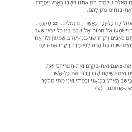
 הָאֵלֶּה שְׁלֵמִים הֵם אִתָּנוּ וְיֵשְׁבוּ בָאָרֶץ וְיִסְחֲרוּ
אֶת-בְּנֹתֵינוּ נִתֵּן לָהֶם.
ּוֹל לָנוּ כָּל-זָכָר כַּאֲשֶׁר הֵם נִמֹּלִים.
כג
מִקְנֵהֶם
וַיִּשְׁמְעוּ אֶל-חֲמוֹר וְאֶל-שְׁכֶם בְּנוֹ כָּל-יֹצְאֵי שַׁעַר
ֹתָם כֹּאֲבִים וַיִּקְחוּ שְׁנֵי-בְנֵי-יַעֲקֹב שִׁמְעוֹן וְלֵוִי אֲחֵי
ֶת-שְׁכֶם בְּנוֹ הָרְגוּ לְפִי-חָרֶב וַיִּקְחוּ אֶת-דִּינָה
ֶת-צֹאנָם וְאֶת-בְּקָרָם וְאֶת-חֲמֹרֵיהֶם וְאֵת
ְאֶת-נְשֵׁיהֶם שָׁבוּ וַיָּבֹזּוּ וְאֵת כָּל-אֲשֶׁר
ֵׁב הָאָרֶץ בַּכְּנַעֲנִי וּבַפְּרִזִּי וַאֲנִי מְתֵי מִסְפָּר
ֶה אֶת-אֲחוֹתֵנוּ. {פ}