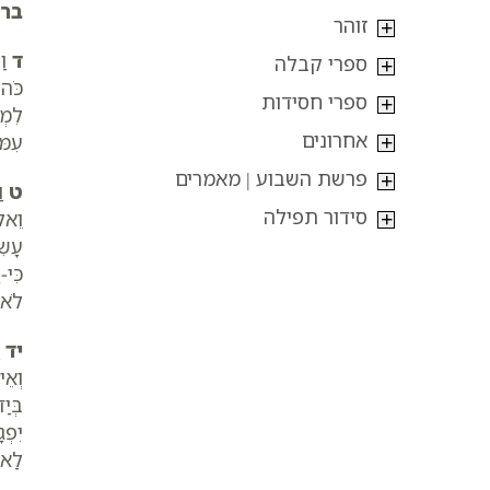
בר
זוהר
ד
וַ
ספרי קבלה
כֹּה
ספרי חסידות
לִמְ
אחרונים
עִמּ
פרשת השבוע | מאמרים
ט
וַ
סידור תפילה
וֵאל
עָשִׂ
כִּי-
לֹא-
יד
ו
וְאֵ
בְּיַ
יִפְג
לַאדֹ