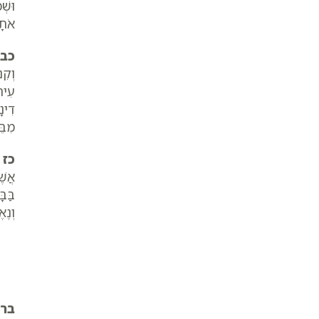
וּשׁ
אֹתָ
כב
וְקִנ
עִירו
דִינָ
מִבֵּ
כז
ב
אֲשׁ
בַּב
וְנֶא
בר