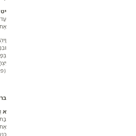
יט
ו
עַד-
אֶת-
וַיִּ
וּבִנ
בְּפ
יִצְ
{פ}
ברא
א
וְ
בַּת
אֶת
כְּנָ