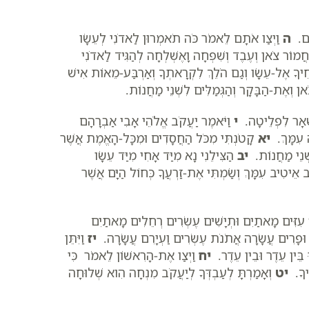
וֹם.
ה
וַיְצַו אֹתָם לֵאמֹר כֹּה תֹאמְרוּן לַאדֹנִי לְעֵשָׂו
ַחֲמוֹר צֹאן וְעֶבֶד וְשִׁפְחָה וָאֶשְׁלְחָה לְהַגִּיד לַאדֹנִי
ִיךָ אֶל-עֵשָׂו וְגַם הֹלֵךְ לִקְרָאתְךָ וְאַרְבַּע-מֵאוֹת אִישׁ
אן וְאֶת-הַבָּקָר וְהַגְּמַלִּים לִשְׁנֵי מַחֲנוֹת.
ִשְׁאָר לִפְלֵיטָה.
י
וַיֹּאמֶר יַעֲקֹב אֱלֹהֵי אָבִי אַבְרָהָם
ה עִמָּךְ.
יא
קָטֹנְתִּי מִכֹּל הַחֲסָדִים וּמִכָּל-הָאֱמֶת אֲשֶׁר
ִשְׁנֵי מַחֲנוֹת.
יב
הַצִּילֵנִי נָא מִיַּד אָחִי מִיַּד עֵשָׂו
 אֵיטִיב עִמָּךְ וְשַׂמְתִּי אֶת-זַרְעֲךָ כְּחוֹל הַיָּם אֲשֶׁר
עִזִּים מָאתַיִם וּתְיָשִׁים עֶשְׂרִים רְחֵלִים מָאתַיִם
ם וּפָרִים עֲשָׂרָה אֲתֹנֹת עֶשְׂרִים וַעְיָרִם עֲשָׂרָה.
יז
וַיִּתֵּן
ּ בֵּין עֵדֶר וּבֵין עֵדֶר.
יח
וַיְצַו אֶת-הָרִאשׁוֹן לֵאמֹר כִּי
ֶיךָ.
יט
וְאָמַרְתָּ לְעַבְדְּךָ לְיַעֲקֹב מִנְחָה הִוא שְׁלוּחָה