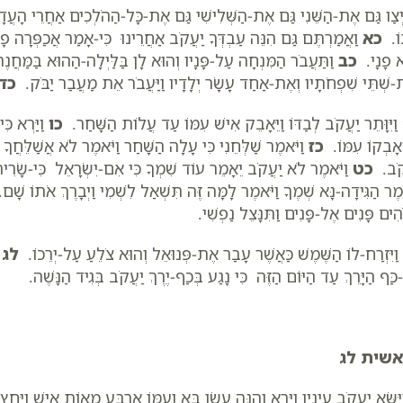
ְצַו גַּם אֶת-הַשֵּׁנִי גַּם אֶת-הַשְּׁלִישִׁי גַּם אֶת-כָּל-הַהֹלְכִים אַחֲרֵי הָעֲדָ
וֹ.
כא
וַאֲמַרְתֶּם גַּם הִנֵּה עַבְדְּךָ יַעֲקֹב אַחֲרֵינוּ כִּי-אָמַר אֲכַפְּרָה פָנ
ָא פָנָי.
כב
וַתַּעֲבֹר הַמִּנְחָה עַל-פָּנָיו וְהוּא לָן בַּלַּיְלָה-הַהוּא בַּמַּחֲ
ת-שְׁתֵּי שִׁפְחֹתָיו וְאֶת-אַחַד עָשָׂר יְלָדָיו וַיַּעֲבֹר אֵת מַעֲבַר יַבֹּק.
כד
וַיִּוָּתֵר יַעֲקֹב לְבַדּוֹ וַיֵּאָבֵק אִישׁ עִמּוֹ עַד עֲלוֹת הַשָּׁחַר.
כו
וַיַּרְא כִּ
ֵאָבְקוֹ עִמּוֹ.
כז
וַיֹּאמֶר שַׁלְּחֵנִי כִּי עָלָה הַשָּׁחַר וַיֹּאמֶר לֹא אֲשַׁלֵּחֲךָ 
קֹב.
כט
וַיֹּאמֶר לֹא יַעֲקֹב יֵאָמֵר עוֹד שִׁמְךָ כִּי אִם-יִשְׂרָאֵל כִּי-שָׂרִ
אמֶר הַגִּידָה-נָּא שְׁמֶךָ וַיֹּאמֶר לָמָּה זֶּה תִּשְׁאַל לִשְׁמִי וַיְבָרֶךְ אֹתוֹ שָׁ
ִים פָּנִים אֶל-פָּנִים וַתִּנָּצֵל נַפְשִׁי.
וַיִּזְרַח-לוֹ הַשֶּׁמֶשׁ כַּאֲשֶׁר עָבַר אֶת-פְּנוּאֵל וְהוּא צֹלֵעַ עַל-יְרֵכוֹ.
לג
ע
ַּף הַיָּרֵךְ עַד הַיּוֹם הַזֶּה כִּי נָגַע בְּכַף-יֶרֶךְ יַעֲקֹב בְּגִיד הַנָּשֶׁה.
שית לג
יִּשָּׂא יַעֲקֹב עֵינָיו וַיַּרְא וְהִנֵּה עֵשָׂו בָּא וְעִמּוֹ אַרְבַּע מֵאוֹת אִישׁ וַי