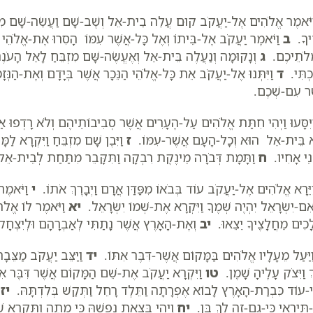
יֹּאמֶר אֱלֹהִים אֶל-יַעֲקֹב קוּם עֲלֵה בֵית-אֵל וְשֶׁב-שָׁם וַעֲשֵׂה-שָׁם מִזְבֵּח
יךָ.
ב
וַיֹּאמֶר יַעֲקֹב אֶל-בֵּיתוֹ וְאֶל כָּל-אֲשֶׁר עִמּוֹ הָסִרוּ אֶת-אֱלֹהֵי הַנ
ְלֹתֵיכֶם.
ג
וְנָקוּמָה וְנַעֲלֶה בֵּית-אֵל וְאֶעֱשֶׂה-שָּׁם מִזְבֵּחַ לָאֵל הָעֹנֶה אֹ
כְתִּי.
ד
וַיִּתְּנוּ אֶל-יַעֲקֹב אֵת כָּל-אֱלֹהֵי הַנֵּכָר אֲשֶׁר בְּיָדָם וְאֶת-הַנְּ
ֶר עִם-שְׁכֶם.
יִּסָּעוּ וַיְהִי חִתַּת אֱלֹהִים עַל-הֶעָרִים אֲשֶׁר סְבִיבוֹתֵיהֶם וְלֹא רָדְפוּ אַ
 בֵּית-אֵל הוּא וְכָל-הָעָם אֲשֶׁר-עִמּוֹ.
ז
וַיִּבֶן שָׁם מִזְבֵּחַ וַיִּקְרָא ל
ְנֵי אָחִיו.
ח
וַתָּמָת דְּבֹרָה מֵינֶקֶת רִבְקָה וַתִּקָּבֵר מִתַּחַת לְבֵית-אֵל ת
יֵּרָא אֱלֹהִים אֶל-יַעֲקֹב עוֹד בְּבֹאוֹ מִפַּדַּן אֲרָם וַיְבָרֶךְ אֹתוֹ.
י
וַיֹּאמֶר
אִם-יִשְׂרָאֵל יִהְיֶה שְׁמֶךָ וַיִּקְרָא אֶת-שְׁמוֹ יִשְׂרָאֵל.
יא
וַיֹּאמֶר לוֹ אֱלֹהִי
לָכִים מֵחֲלָצֶיךָ יֵצֵאוּ.
יב
וְאֶת-הָאָרֶץ אֲשֶׁר נָתַתִּי לְאַבְרָהָם וּלְיִצְחָק ל
יַּעַל מֵעָלָיו אֱלֹהִים בַּמָּקוֹם אֲשֶׁר-דִּבֶּר אִתּוֹ.
יד
וַיַּצֵּב יַעֲקֹב מַצֵּבָה
ְ וַיִּצֹק עָלֶיהָ שָׁמֶן.
טו
וַיִּקְרָא יַעֲקֹב אֶת-שֵׁם הַמָּקוֹם אֲשֶׁר דִּבֶּר 
הִי-עוֹד כִּבְרַת-הָאָרֶץ לָבוֹא אֶפְרָתָה וַתֵּלֶד רָחֵל וַתְּקַשׁ בְּלִדְתָּהּ.
יז
ו
תִּירְאִי כִּי-גַם-זֶה לָךְ בֵּן.
יח
וַיְהִי בְּצֵאת נַפְשָׁהּ כִּי מֵתָה וַתִּקְרָא שְׁ