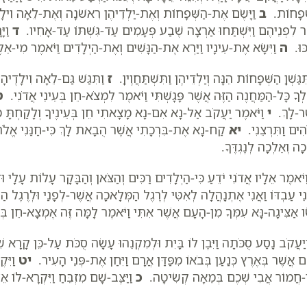
ְׁפָחוֹת.
ב
וַיָּשֶׂם אֶת-הַשְּׁפָחוֹת וְאֶת-יַלְדֵיהֶן רִאשֹׁנָה וְאֶת-לֵאָה וִי
ר לִפְנֵיהֶם וַיִּשְׁתַּחוּ אַרְצָה שֶׁבַע פְּעָמִים עַד-גִּשְׁתּוֹ עַד-אָחִיו.
ד
וַיּ
ְכּוּ.
ה
וַיִּשָּׂא אֶת-עֵינָיו וַיַּרְא אֶת-הַנָּשִׁים וְאֶת-הַיְלָדִים וַיֹּאמֶר מִי-אֵל
ִגַּשְׁןָ הַשְּׁפָחוֹת הֵנָּה וְיַלְדֵיהֶן וַתִּשְׁתַּחֲוֶיןָ.
ז
וַתִּגַּשׁ גַּם-לֵאָה וִילָדֶיהָ וַ
ְךָ כָּל-הַמַּחֲנֶה הַזֶּה אֲשֶׁר פָּגָשְׁתִּי וַיֹּאמֶר לִמְצֹא-חֵן בְּעֵינֵי אֲדֹנִי.
ט
ֶר-לָךְ.
י
וַיֹּאמֶר יַעֲקֹב אַל-נָא אִם-נָא מָצָאתִי חֵן בְּעֵינֶיךָ וְלָקַחְתָּ מִנְח
הִים וַתִּרְצֵנִי.
יא
קַח-נָא אֶת-בִּרְכָתִי אֲשֶׁר הֻבָאת לָךְ כִּי-חַנַּנִי אֱלֹהִים 
ֵכָה וְאֵלְכָה לְנֶגְדֶּךָ.
יֹּאמֶר אֵלָיו אֲדֹנִי יֹדֵעַ כִּי-הַיְלָדִים רַכִּים וְהַצֹּאן וְהַבָּקָר עָלוֹת עָלָ
נֵי עַבְדּוֹ וַאֲנִי אֶתְנָהֲלָה לְאִטִּי לְרֶגֶל הַמְּלָאכָה אֲשֶׁר-לְפָנַי וּלְרֶגֶ
ו אַצִּיגָה-נָּא עִמְּךָ מִן-הָעָם אֲשֶׁר אִתִּי וַיֹּאמֶר לָמָּה זֶּה אֶמְצָא-חֵן בְּ
יַעֲקֹב נָסַע סֻכֹּתָה וַיִּבֶן לוֹ בָּיִת וּלְמִקְנֵהוּ עָשָׂה סֻכֹּת עַל-כֵּן קָר
ם אֲשֶׁר בְּאֶרֶץ כְּנַעַן בְּבֹאוֹ מִפַּדַּן אֲרָם וַיִּחַן אֶת-פְּנֵי הָעִיר.
יט
וַיִּ
ֵי-חֲמוֹר אֲבִי שְׁכֶם בְּמֵאָה קְשִׂיטָה.
כ
וַיַּצֶּב-שָׁם מִזְבֵּחַ וַיִּקְרָא-לוֹ