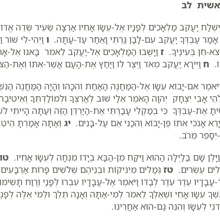
אשית לב
יִּשְׁלַח יַעֲקֹב מַלְאָכִים לְפָנָיו אֶל-עֵשָׂו אָחִיו אַרְצָה שֵׂעִיר שְׂדֵה אֱד
 אָמַר עַבְדְּךָ יַעֲקֹב עִם-לָבָן גַּרְתִּי וָאֵחַר עַד-עָתָּה.
ו
וַיְהִי-לִי שׁוֹר ו
צֹא-חֵן בְּעֵינֶיךָ.
ז
וַיָּשֻׁבוּ הַמַּלְאָכִים אֶל-יַעֲקֹב לֵאמֹר בָּאנוּ אֶל-אָח
וֹ.
ח
וַיִּירָא יַעֲקֹב מְאֹד וַיֵּצֶר לוֹ וַיַּחַץ אֶת-הָעָם אֲשֶׁר-אִתּוֹ וְאֶת-הַצֹּ
יֹּאמֶר אִם-יָבוֹא עֵשָׂו אֶל-הַמַּחֲנֶה הָאַחַת וְהִכָּהוּ וְהָיָה הַמַּחֲנֶה הַנּ
ֹהֵי אָבִי יִצְחָק יְהוָה הָאֹמֵר אֵלַי שׁוּב לְאַרְצְךָ וּלְמוֹלַדְתְּךָ וְאֵיטִיבָ
יתָ אֶת-עַבְדֶּךָ כִּי בְמַקְלִי עָבַרְתִּי אֶת-הַיַּרְדֵּן הַזֶּה וְעַתָּה הָיִיתִי ל
יָרֵא אָנֹכִי אֹתוֹ פֶּן-יָבוֹא וְהִכַּנִי אֵם עַל-בָּנִים.
יג
וְאַתָּה אָמַרְתָּ הֵיטֵב
יִסָּפֵר מֵרֹב.
ַיָּלֶן שָׁם בַּלַּיְלָה הַהוּא וַיִּקַּח מִן-הַבָּא בְיָדוֹ מִנְחָה לְעֵשָׂו אָחִיו.
טו
ילִים עֶשְׂרִים.
טז
גְּמַלִּים מֵינִיקוֹת וּבְנֵיהֶם שְׁלֹשִׁים פָּרוֹת אַרְבָּעִי
ד-עֲבָדָיו עֵדֶר עֵדֶר לְבַדּוֹ וַיֹּאמֶר אֶל-עֲבָדָיו עִבְרוּ לְפָנַי וְרֶוַח תָּשִׂימו
ָשְׁךָ עֵשָׂו אָחִי וּשְׁאֵלְךָ לֵאמֹר לְמִי-אַתָּה וְאָנָה תֵלֵךְ וּלְמִי אֵלֶּה לְפָנ
נִי לְעֵשָׂו וְהִנֵּה גַם-הוּא אַחֲרֵינוּ.