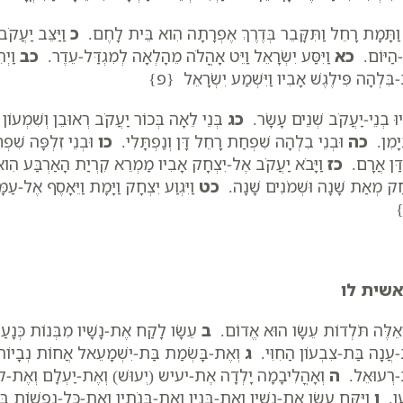
ַתָּמָת רָחֵל וַתִּקָּבֵר בְּדֶרֶךְ אֶפְרָתָה הִוא בֵּית לָחֶם.
כ
וַיַּצֵּב יַעֲ
הַיּוֹם.
כא
וַיִּסַּע יִשְׂרָאֵל וַיֵּט אָהֳלֹה מֵהָלְאָה לְמִגְדַּל-עֵדֶר.
כב
וַיְה
בִּלְהָה פִּילֶגֶשׁ אָבִיו וַיִּשְׁמַע יִשְׂרָאֵל {פ}
הְיוּ בְנֵי-יַעֲקֹב שְׁנֵים עָשָׂר.
כג
בְּנֵי לֵאָה בְּכוֹר יַעֲקֹב רְאוּבֵן וְשִׁמְעוֹן וְ
ְיָמִן.
כה
וּבְנֵי בִלְהָה שִׁפְחַת רָחֵל דָּן וְנַפְתָּלִי.
כו
וּבְנֵי זִלְפָּה שִׁפְ
ַדַּן אֲרָם.
כז
וַיָּבֹא יַעֲקֹב אֶל-יִצְחָק אָבִיו מַמְרֵא קִרְיַת הָאַרְבַּע הִו
חָק מְאַת שָׁנָה וּשְׁמֹנִים שָׁנָה.
כט
וַיִּגְוַע יִצְחָק וַיָּמָת וַיֵּאָסֶף אֶל-עַמּ
שית לו
אֵלֶּה תֹּלְדוֹת עֵשָׂו הוּא אֱדוֹם.
ב
עֵשָׂו לָקַח אֶת-נָשָׁיו מִבְּנוֹת כְּנָ
-עֲנָה בַּת-צִבְעוֹן הַחִוִּי.
ג
וְאֶת-בָּשְׂמַת בַּת-יִשְׁמָעֵאל אֲחוֹת נְבָיו
-רְעוּאֵל.
ה
וְאָהֳלִיבָמָה יָלְדָה אֶת-יעיש (יְעוּשׁ) וְאֶת-יַעְלָם וְאֶת-קֹרַח 
עַן.
ו
וַיִּקַּח עֵשָׂו אֶת-נָשָׁיו וְאֶת-בָּנָיו וְאֶת-בְּנֹתָיו וְאֶת-כָּל-נַפְשׁוֹת בֵּ