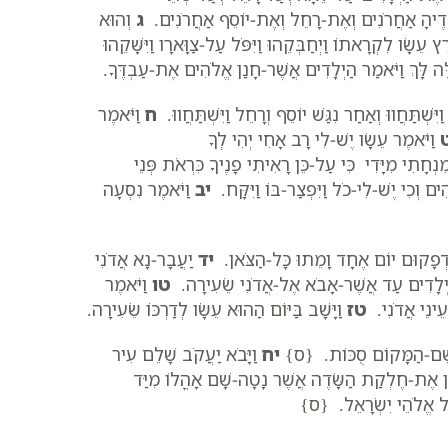
לָדֶיהָ אַחֲרֹנִים וְאֶת-רָחֵל וְאֶת-יוֹסֵף אַחֲרֹנִים.
ג
וְהוּא
ָרָץ עֵשָׂו לִקְרָאתוֹ וַיְחַבְּקֵהוּ וַיִּפֹּל עַל-צַוָּארָו וַיִּשָּׁקֵהוּ
ֶּה לָּךְ וַיֹּאמַר הַיְלָדִים אֲשֶׁר-חָנַן אֱלֹהִים אֶת-עַבְדֶּךָ.
יִּשְׁתַּחֲווּ וְאַחַר נִגַּשׁ יוֹסֵף וְרָחֵל וַיִּשְׁתַּחֲווּ.
ח
וַיֹּאמֶר
וַיֹּאמֶר עֵשָׂו יֶשׁ-לִי רָב אָחִי יְהִי לְךָ
ָתִי מִיָּדִי כִּי עַל-כֵּן רָאִיתִי פָנֶיךָ כִּרְאֹת פְּנֵי
וְכִי יֶשׁ-לִי-כֹל וַיִּפְצַר-בּוֹ וַיִּקָּח.
יב
וַיֹּאמֶר נִסְעָה
י וּדְפָקוּם יוֹם אֶחָד וָמֵתוּ כָּל-הַצֹּאן.
יד
יַעֲבָר-נָא אֲדֹנִי
ל הַיְלָדִים עַד אֲשֶׁר-אָבֹא אֶל-אֲדֹנִי שֵׂעִירָה.
טו
וַיֹּאמֶר
עֵינֵי אֲדֹנִי.
טז
וַיָּשָׁב בַּיּוֹם הַהוּא עֵשָׂו לְדַרְכּוֹ שֵׂעִירָה.
ָא שֵׁם-הַמָּקוֹם סֻכּוֹת. {ס}
יח
וַיָּבֹא יַעֲקֹב שָׁלֵם עִיר
קֶן אֶת-חֶלְקַת הַשָּׂדֶה אֲשֶׁר נָטָה-שָׁם אָהֳלוֹ מִיַּד
 אֵל אֱלֹהֵי יִשְׂרָאֵל. {ס}