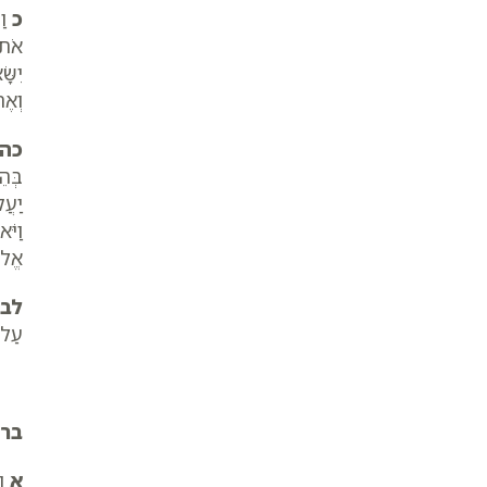
כ
וַי
אֹת
יִשּׂ
וְאֶ
כה
בְּה
יַעֲ
וַיֹּ
אֱלֹה
לב
עַל-כ
ברא
א
וַ