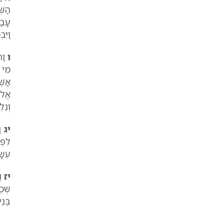
הַשּ
עָבַ
וַיִּב
ו
וַתּ
מִי ל
אֲשׁ
אֱלֹ
וְנֵל
יג
וַ
לִפְ
עֵשָׂ
יז
וְ
שְׁכֶ
בְּנ