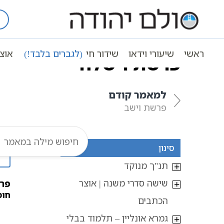
Ski
t
עמוד ראשי
אוצר הכתבים
חומש ברא
conten
ראשי
שיעורי וידאו
שידור חי
(לגברים בלבד!)
אוצ
פרשת וישלח
למאמר קודם
פרשת וישב
סינון
תנ"ך מנוקד
שישה סדרי משנה | אוצר
פר
חומ
הכתבים
גמרא אונליין – תלמוד בבלי