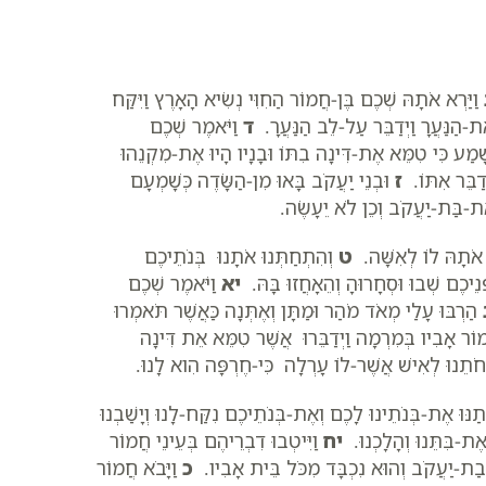
וַיַּרְא אֹתָהּ שְׁכֶם בֶּן-חֲמוֹר הַחִוִּי נְשִׂיא הָאָרֶץ וַיִּקַּח
ֶת-הַנַּעֲרָ וַיְדַבֵּר עַל-לֵב הַנַּעֲרָ.
ד
וַיֹּאמֶר שְׁכֶם
ָמַע כִּי טִמֵּא אֶת-דִּינָה בִתּוֹ וּבָנָיו הָיוּ אֶת-מִקְנֵהוּ
ַבֵּר אִתּוֹ.
ז
וּבְנֵי יַעֲקֹב בָּאוּ מִן-הַשָּׂדֶה כְּשָׁמְעָם
אֶת-בַּת-יַעֲקֹב וְכֵן לֹא יֵעָשֶׂה.
 אֹתָהּ לוֹ לְאִשָּׁה.
ט
וְהִתְחַתְּנוּ אֹתָנוּ בְּנֹתֵיכֶם
ְנֵיכֶם שְׁבוּ וּסְחָרוּהָ וְהֵאָחֲזוּ בָּהּ.
יא
וַיֹּאמֶר שְׁכֶם
הַרְבּוּ עָלַי מְאֹד מֹהַר וּמַתָּן וְאֶתְּנָה כַּאֲשֶׁר תֹּאמְרוּ
וֹר אָבִיו בְּמִרְמָה וַיְדַבֵּרוּ אֲשֶׁר טִמֵּא אֵת דִּינָה
תֵנוּ לְאִישׁ אֲשֶׁר-לוֹ עָרְלָה כִּי-חֶרְפָּה הִוא לָנוּ.
תַנּוּ אֶת-בְּנֹתֵינוּ לָכֶם וְאֶת-בְּנֹתֵיכֶם נִקַּח-לָנוּ וְיָשַׁבְנוּ
ֶת-בִּתֵּנוּ וְהָלָכְנוּ.
יח
וַיִּיטְבוּ דִבְרֵיהֶם בְּעֵינֵי חֲמוֹר
ְבַת-יַעֲקֹב וְהוּא נִכְבָּד מִכֹּל בֵּית אָבִיו.
כ
וַיָּבֹא חֲמוֹר