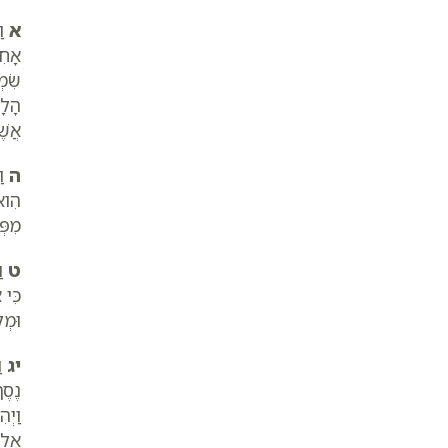
א
וַ
אָחִ
שִׂמ
הָלָ
אֲשׁ
ה
וַ
הִוא
מִפּ
ט
וַ
כִּי 
וּמְ
יג
וַ
נֶסֶך
וַיְ
אַל-