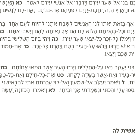
ְכֶם בְּנוֹ אֶל-שַׁעַר עִירָם וַיְדַבְּרוּ אֶל-אַנְשֵׁי עִירָם לֵאמֹר.
כא
הָאֲנָשִׁים
הּ וְהָאָרֶץ הִנֵּה רַחֲבַת-יָדַיִם לִפְנֵיהֶם אֶת-בְּנֹתָם נִקַּח-לָנוּ לְנָשִׁים וְ
אַךְ-בְּזֹאת יֵאֹתוּ לָנוּ הָאֲנָשִׁים לָשֶׁבֶת אִתָּנוּ לִהְיוֹת לְעַם אֶחָד בְּהִמ
ְיָנָם וְכָל-בְּהֶמְתָּם הֲלוֹא לָנוּ הֵם אַךְ נֵאוֹתָה לָהֶם וְיֵשְׁבוּ אִתָּנוּ.
כד
ֹ וַיִּמֹּלוּ כָּל-זָכָר כָּל-יֹצְאֵי שַׁעַר עִירוֹ.
כה
וַיְהִי בַיּוֹם הַשְּׁלִישִׁי בִּהְיו
ה אִישׁ חַרְבּוֹ וַיָּבֹאוּ עַל-הָעִיר בֶּטַח וַיַּהַרְגוּ כָּל-זָכָר.
כו
וְאֶת-חֲמוֹר וְא
ית שְׁכֶם וַיֵּצֵאוּ.
ְּנֵי יַעֲקֹב בָּאוּ עַל-הַחֲלָלִים וַיָּבֹזּוּ הָעִיר אֲשֶׁר טִמְּאוּ אֲחוֹתָם.
כח
א
ֶר-בָּעִיר וְאֶת-אֲשֶׁר בַּשָּׂדֶה לָקָחוּ.
כט
וְאֶת-כָּל-חֵילָם וְאֶת-כָּל-טַפָּם ו
ָּיִת.
ל
וַיֹּאמֶר יַעֲקֹב אֶל-שִׁמְעוֹן וְאֶל-לֵוִי עֲכַרְתֶּם אֹתִי לְהַבְאִישֵׁנִי בְּיֹש
ֶסְפוּ עָלַי וְהִכּוּנִי וְנִשְׁמַדְתִּי אֲנִי וּבֵיתִי.
לא
וַיֹּאמְרוּ הַכְזוֹנָה יַעֲשׂ
אשית לה