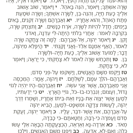
וְהוּא-עֹמֵד עֲלֵיהֶם תַּחַת הָעֵץ, וַיֹּאכֵלוּ.
ט
וַיֹּאמְרוּ אֵלָיו, אַיֵּה
שָׂרָה אִשְׁתֶּךָ; וַיֹּאמֶר, הִנֵּה בָאֹהֶל.
י
וַיֹּאמֶר, שׁוֹב אָשׁוּב
אֵלֶיךָ כָּעֵת חַיָּה, וְהִנֵּה-בֵן, לְשָׂרָה אִשְׁתֶּךָ; וְשָׂרָה שֹׁמַעַת
פֶּתַח הָאֹהֶל, וְהוּא אַחֲרָיו.
יא
וְאַבְרָהָם וְשָׂרָה זְקֵנִים, בָּאִים
בַּיָּמִים; חָדַל לִהְיוֹת לְשָׂרָה, אֹרַח כַּנָּשִׁים.
יב
וַתִּצְחַק שָׂרָה,
בְּקִרְבָּהּ לֵאמֹר: אַחֲרֵי בְלֹתִי הָיְתָה-לִּי עֶדְנָה, וַאדֹנִי
זָקֵן.
יג
וַיֹּאמֶר יְהוָה, אֶל-אַבְרָהָם: לָמָּה זֶּה צָחֲקָה שָׂרָה
לֵאמֹר, הַאַף אֻמְנָם אֵלֵד–וַאֲנִי זָקַנְתִּי.
יד
הֲיִפָּלֵא מֵיְהוָה,
דָּבָר; לַמּוֹעֵד אָשׁוּב אֵלֶיךָ, כָּעֵת חַיָּה–וּלְשָׂרָה
בֵן.
טו
וַתְּכַחֵשׁ שָׂרָה לֵאמֹר לֹא צָחַקְתִּי, כִּי יָרֵאָה; וַיֹּאמֶר
לֹא, כִּי צָחָקְתְּ.
טז
וַיָּקֻמוּ מִשָּׁם הָאֲנָשִׁים, וַיַּשְׁקִפוּ עַל-פְּנֵי סְדֹם;
וְאַבְרָהָם–הֹלֵךְ עִמָּם, לְשַׁלְּחָם.
יז
וַיהוָה, אָמָר: הַמְכַסֶּה
אֲנִי מֵאַבְרָהָם, אֲשֶׁר אֲנִי עֹשֶׂה.
יח
וְאַבְרָהָם–הָיוֹ יִהְיֶה לְגוֹי
גָּדוֹל, וְעָצוּם; וְנִבְרְכוּ-בוֹ–כֹּל, גּוֹיֵי הָאָרֶץ.
יט
כִּי יְדַעְתִּיו,
לְמַעַן אֲשֶׁר יְצַוֶּה אֶת-בָּנָיו וְאֶת-בֵּיתוֹ אַחֲרָיו, וְשָׁמְרוּ דֶּרֶךְ
יְהוָה, לַעֲשׂוֹת צְדָקָה וּמִשְׁפָּט–לְמַעַן, הָבִיא יְהוָה
עַל-אַבְרָהָם, אֵת אֲשֶׁר-דִּבֶּר, עָלָיו.
כ
וַיֹּאמֶר יְהוָה, זַעֲקַת
סְדֹם וַעֲמֹרָה כִּי-רָבָּה; וְחַטָּאתָם–כִּי כָבְדָה,
מְאֹד.
כא
אֵרְדָה-נָּא וְאֶרְאֶה, הַכְּצַעֲקָתָהּ הַבָּאָה אֵלַי עָשׂוּ
כָּלָה; וְאִם-לֹא, אֵדָעָה.
כב
וַיִּפְנוּ מִשָּׁם הָאֲנָשִׁים, וַיֵּלְכוּ