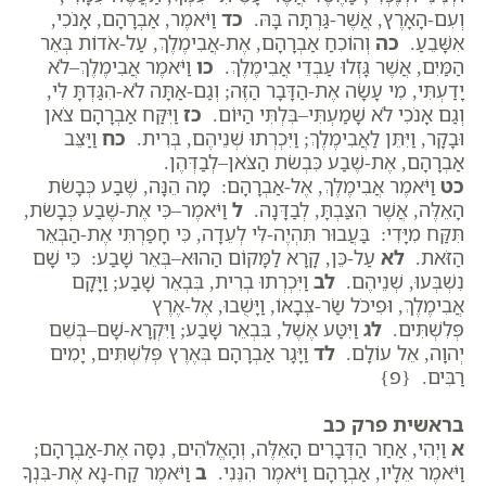
וְעִם-הָאָרֶץ, אֲשֶׁר-גַּרְתָּה בָּהּ.
כד
וַיֹּאמֶר, אַבְרָהָם, אָנֹכִי,
אִשָּׁבֵעַ.
כה
וְהוֹכִחַ אַבְרָהָם, אֶת-אֲבִימֶלֶךְ, עַל-אֹדוֹת בְּאֵר
הַמַּיִם, אֲשֶׁר גָּזְלוּ עַבְדֵי אֲבִימֶלֶךְ.
כו
וַיֹּאמֶר אֲבִימֶלֶךְ–לֹא
יָדַעְתִּי, מִי עָשָׂה אֶת-הַדָּבָר הַזֶּה; וְגַם-אַתָּה לֹא-הִגַּדְתָּ לִּי,
וְגַם אָנֹכִי לֹא שָׁמַעְתִּי–בִּלְתִּי הַיּוֹם.
כז
וַיִּקַּח אַבְרָהָם צֹאן
וּבָקָר, וַיִּתֵּן לַאֲבִימֶלֶךְ; וַיִּכְרְתוּ שְׁנֵיהֶם, בְּרִית.
כח
וַיַּצֵּב
אַבְרָהָם, אֶת-שֶׁבַע כִּבְשֹׂת הַצֹּאן–לְבַדְּהֶן.
כט
וַיֹּאמֶר אֲבִימֶלֶךְ, אֶל-אַבְרָהָם: מָה הֵנָּה, שֶׁבַע כְּבָשֹׂת
הָאֵלֶּה, אֲשֶׁר הִצַּבְתָּ, לְבַדָּנָה.
ל
וַיֹּאמֶר–כִּי אֶת-שֶׁבַע כְּבָשֹׂת,
תִּקַּח מִיָּדִי: בַּעֲבוּר תִּהְיֶה-לִּי לְעֵדָה, כִּי חָפַרְתִּי אֶת-הַבְּאֵר
הַזֹּאת.
לא
עַל-כֵּן, קָרָא לַמָּקוֹם הַהוּא–בְּאֵר שָׁבַע: כִּי שָׁם
נִשְׁבְּעוּ, שְׁנֵיהֶם.
לב
וַיִּכְרְתוּ בְרִית, בִּבְאֵר שָׁבַע; וַיָּקָם
אֲבִימֶלֶךְ, וּפִיכֹל שַׂר-צְבָאוֹ, וַיָּשֻׁבוּ, אֶל-אֶרֶץ
פְּלִשְׁתִּים.
לג
וַיִּטַּע אֶשֶׁל, בִּבְאֵר שָׁבַע; וַיִּקְרָא-שָׁם–בְּשֵׁם
יְהוָה, אֵל עוֹלָם.
לד
וַיָּגָר אַבְרָהָם בְּאֶרֶץ פְּלִשְׁתִּים, יָמִים
רַבִּים. {פ}
בראשית פרק כב
א
וַיְהִי, אַחַר הַדְּבָרִים הָאֵלֶּה, וְהָאֱלֹהִים, נִסָּה אֶת-אַבְרָהָם;
וַיֹּאמֶר אֵלָיו, אַבְרָהָם וַיֹּאמֶר הִנֵּנִי.
ב
וַיֹּאמֶר קַח-נָא אֶת-בִּנְךָ