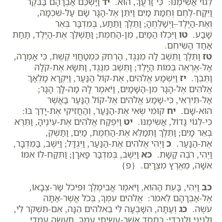
לְגוֹי אֲשִׂימֶנּוּ: כִּי זַרְעֲךָ, הוּא.
יד
וַיַּשְׁכֵּם אַבְרָהָם בַּבֹּקֶר
וַיִּקַּח-לֶחֶם וְחֵמַת מַיִם וַיִּתֵּן אֶל-הָגָר שָׂם עַל-שִׁכְמָהּ,
וְאֶת-הַיֶּלֶד–וַיְשַׁלְּחֶהָ; וַתֵּלֶךְ וַתֵּתַע, בְּמִדְבַּר בְּאֵר
שָׁבַע.
טו
וַיִּכְלוּ הַמַּיִם, מִן-הַחֵמֶת; וַתַּשְׁלֵךְ אֶת-הַיֶּלֶד, תַּחַת
אַחַד הַשִּׂיחִם.
טז
וַתֵּלֶךְ וַתֵּשֶׁב לָהּ מִנֶּגֶד, הַרְחֵק כִּמְטַחֲוֵי קֶשֶׁת, כִּי אָמְרָה,
אַל-אֶרְאֶה בְּמוֹת הַיָּלֶד; וַתֵּשֶׁב מִנֶּגֶד, וַתִּשָּׂא אֶת-קֹלָהּ
וַתֵּבְךְּ.
יז
וַיִּשְׁמַע אֱלֹהִים, אֶת-קוֹל הַנַּעַר, וַיִּקְרָא מַלְאַךְ
אֱלֹהִים אֶל-הָגָר מִן-הַשָּׁמַיִם, וַיֹּאמֶר לָהּ מַה-לָּךְ הָגָר;
אַל-תִּירְאִי, כִּי-שָׁמַע אֱלֹהִים אֶל-קוֹל הַנַּעַר בַּאֲשֶׁר
הוּא-שָׁם.
יח
קוּמִי שְׂאִי אֶת-הַנַּעַר, וְהַחֲזִיקִי אֶת-יָדֵךְ בּוֹ:
כִּי-לְגוֹי גָּדוֹל, אֲשִׂימֶנּוּ.
יט
וַיִּפְקַח אֱלֹהִים אֶת-עֵינֶיהָ, וַתֵּרֶא
בְּאֵר מָיִם; וַתֵּלֶךְ וַתְּמַלֵּא אֶת-הַחֵמֶת, מַיִם, וַתַּשְׁקְ,
אֶת-הַנָּעַר.
כ
וַיְהִי אֱלֹהִים אֶת-הַנַּעַר, וַיִּגְדָּל; וַיֵּשֶׁב, בַּמִּדְבָּר,
וַיְהִי, רֹבֶה קַשָּׁת.
כא
וַיֵּשֶׁב, בְּמִדְבַּר פָּארָן; וַתִּקַּח-לוֹ אִמּוֹ
אִשָּׁה, מֵאֶרֶץ מִצְרָיִם. {פ}
כב
וַיְהִי, בָּעֵת הַהִוא, וַיֹּאמֶר אֲבִימֶלֶךְ וּפִיכֹל שַׂר-צְבָאוֹ,
אֶל-אַבְרָהָם לֵאמֹר: אֱלֹהִים עִמְּךָ, בְּכֹל אֲשֶׁר-אַתָּה
עֹשֶׂה.
כג
וְעַתָּה, הִשָּׁבְעָה לִּי בֵאלֹהִים הֵנָּה, אִם-תִּשְׁקֹר לִי,
וּלְנִינִי וּלְנֶכְדִּי; כַּחֶסֶד אֲשֶׁר-עָשִׂיתִי עִמְּךָ, תַּעֲשֶׂה עִמָּדִי,