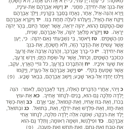
מְאוּמָה: כִּי עַתָּה יָדַעְתִּי, כִּי-יְרֵא אֱלֹהִים אַתָּה, וְלֹא חָשַׂכְתָּ
אֶת-בִּנְךָ אֶת-יְחִידְךָ, מִמֶּנִּי.
יג
וַיִּשָּׂא אַבְרָהָם אֶת-עֵינָיו,
וַיַּרְא וְהִנֵּה-אַיִל, אַחַר, נֶאֱחַז בַּסְּבַךְ בְּקַרְנָיו; וַיֵּלֶךְ אַבְרָהָם
וַיִּקַּח אֶת-הָאַיִל, וַיַּעֲלֵהוּ לְעֹלָה תַּחַת בְּנוֹ.
יד
וַיִּקְרָא אַבְרָהָם
שֵׁם-הַמָּקוֹם הַהוּא, יְהוָה יִרְאֶה, אֲשֶׁר יֵאָמֵר הַיּוֹם, בְּהַר יְהוָה
יֵרָאֶה.
טו
וַיִּקְרָא מַלְאַךְ יְהוָה, אֶל-אַבְרָהָם, שֵׁנִית,
מִן-הַשָּׁמָיִם.
טז
וַיֹּאמֶר, בִּי נִשְׁבַּעְתִּי נְאֻם-יְהוָה: כִּי, יַעַן
אֲשֶׁר עָשִׂיתָ אֶת-הַדָּבָר הַזֶּה, וְלֹא חָשַׂכְתָּ, אֶת-בִּנְךָ
אֶת-יְחִידֶךָ.
יז
כִּי-בָרֵךְ אֲבָרֶכְךָ, וְהַרְבָּה אַרְבֶּה אֶת-זַרְעֲךָ
כְּכוֹכְבֵי הַשָּׁמַיִם, וְכַחוֹל, אֲשֶׁר עַל-שְׂפַת הַיָּם; וְיִרַשׁ זַרְעֲךָ,
אֵת שַׁעַר אֹיְבָיו.
יח
וְהִתְבָּרְכוּ בְזַרְעֲךָ, כֹּל גּוֹיֵי הָאָרֶץ, עֵקֶב,
אֲשֶׁר שָׁמַעְתָּ בְּקֹלִי.
יט
וַיָּשָׁב אַבְרָהָם אֶל-נְעָרָיו, וַיָּקֻמוּ
וַיֵּלְכוּ יַחְדָּו אֶל-בְּאֵר שָׁבַע; וַיֵּשֶׁב אַבְרָהָם, בִּבְאֵר שָׁבַע. {פ}
כ
וַיְהִי, אַחֲרֵי הַדְּבָרִים הָאֵלֶּה, וַיֻּגַּד לְאַבְרָהָם, לֵאמֹר: הִנֵּה
יָלְדָה מִלְכָּה גַם-הִוא, בָּנִים–לְנָחוֹר אָחִיךָ.
כא
אֶת-עוּץ
בְּכֹרוֹ, וְאֶת-בּוּז אָחִיו, וְאֶת-קְמוּאֵל, אֲבִי אֲרָם.
כב
וְאֶת-כֶּשֶׂד
וְאֶת-חֲזוֹ, וְאֶת-פִּלְדָּשׁ וְאֶת-יִדְלָף, וְאֵת, בְּתוּאֵל.
כג
וּבְתוּאֵל,
יָלַד אֶת-רִבְקָה; שְׁמֹנָה אֵלֶּה יָלְדָה מִלְכָּה, לְנָחוֹר אֲחִי
אַבְרָהָם.
כד
וּפִילַגְשׁוֹ, וּשְׁמָהּ רְאוּמָה; וַתֵּלֶד גַּם-הִוא
אֶת-טֶבַח וְאֶת-גַּחַם, וְאֶת-תַּחַשׁ וְאֶת-מַעֲכָה. {פ}