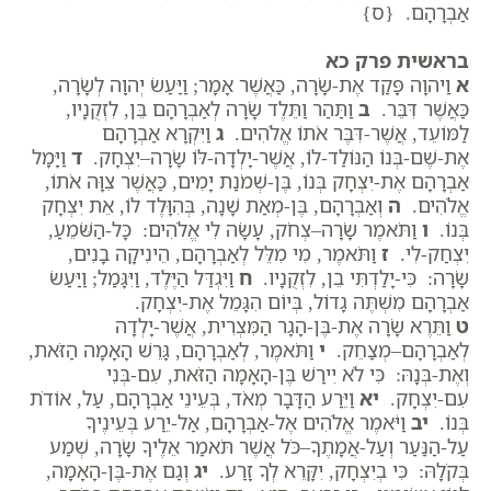
אַבְרָהָם. {ס}
בראשית פרק כא
א
וַיהוָה פָּקַד אֶת-שָׂרָה, כַּאֲשֶׁר אָמָר; וַיַּעַשׂ יְהוָה לְשָׂרָה,
כַּאֲשֶׁר דִּבֵּר.
ב
וַתַּהַר וַתֵּלֶד שָׂרָה לְאַבְרָהָם בֵּן, לִזְקֻנָיו,
לַמּוֹעֵד, אֲשֶׁר-דִּבֶּר אֹתוֹ אֱלֹהִים.
ג
וַיִּקְרָא אַבְרָהָם
אֶת-שֶׁם-בְּנוֹ הַנּוֹלַד-לוֹ, אֲשֶׁר-יָלְדָה-לּוֹ שָׂרָה–יִצְחָק.
ד
וַיָּמָל
אַבְרָהָם אֶת-יִצְחָק בְּנוֹ, בֶּן-שְׁמֹנַת יָמִים, כַּאֲשֶׁר צִוָּה אֹתוֹ,
אֱלֹהִים.
ה
וְאַבְרָהָם, בֶּן-מְאַת שָׁנָה, בְּהִוָּלֶד לוֹ, אֵת יִצְחָק
בְּנוֹ.
ו
וַתֹּאמֶר שָׂרָה–צְחֹק, עָשָׂה לִי אֱלֹהִים: כָּל-הַשֹּׁמֵעַ,
יִצְחַק-לִי.
ז
וַתֹּאמֶר, מִי מִלֵּל לְאַבְרָהָם, הֵינִיקָה בָנִים,
שָׂרָה: כִּי-יָלַדְתִּי בֵן, לִזְקֻנָיו.
ח
וַיִּגְדַּל הַיֶּלֶד, וַיִּגָּמַל; וַיַּעַשׂ
אַבְרָהָם מִשְׁתֶּה גָדוֹל, בְּיוֹם הִגָּמֵל אֶת-יִצְחָק.
ט
וַתֵּרֶא שָׂרָה אֶת-בֶּן-הָגָר הַמִּצְרִית, אֲשֶׁר-יָלְדָה
לְאַבְרָהָם–מְצַחֵק.
י
וַתֹּאמֶר, לְאַבְרָהָם, גָּרֵשׁ הָאָמָה הַזֹּאת,
וְאֶת-בְּנָהּ: כִּי לֹא יִירַשׁ בֶּן-הָאָמָה הַזֹּאת, עִם-בְּנִי
עִם-יִצְחָק.
יא
וַיֵּרַע הַדָּבָר מְאֹד, בְּעֵינֵי אַבְרָהָם, עַל, אוֹדֹת
בְּנוֹ.
יב
וַיֹּאמֶר אֱלֹהִים אֶל-אַבְרָהָם, אַל-יֵרַע בְּעֵינֶיךָ
עַל-הַנַּעַר וְעַל-אֲמָתֶךָ–כֹּל אֲשֶׁר תֹּאמַר אֵלֶיךָ שָׂרָה, שְׁמַע
בְּקֹלָהּ: כִּי בְיִצְחָק, יִקָּרֵא לְךָ זָרַע.
יג
וְגַם אֶת-בֶּן-הָאָמָה,