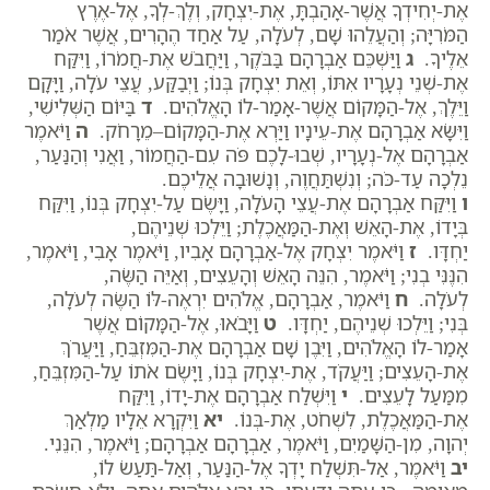
אֶת-יְחִידְךָ אֲשֶׁר-אָהַבְתָּ, אֶת-יִצְחָק, וְלֶךְ-לְךָ, אֶל-אֶרֶץ
הַמֹּרִיָּה; וְהַעֲלֵהוּ שָׁם, לְעֹלָה, עַל אַחַד הֶהָרִים, אֲשֶׁר אֹמַר
אֵלֶיךָ.
ג
וַיַּשְׁכֵּם אַבְרָהָם בַּבֹּקֶר, וַיַּחֲבֹשׁ אֶת-חֲמֹרוֹ, וַיִּקַּח
אֶת-שְׁנֵי נְעָרָיו אִתּוֹ, וְאֵת יִצְחָק בְּנוֹ; וַיְבַקַּע, עֲצֵי עֹלָה, וַיָּקָם
וַיֵּלֶךְ, אֶל-הַמָּקוֹם אֲשֶׁר-אָמַר-לוֹ הָאֱלֹהִים.
ד
בַּיּוֹם הַשְּׁלִישִׁי,
וַיִּשָּׂא אַבְרָהָם אֶת-עֵינָיו וַיַּרְא אֶת-הַמָּקוֹם–מֵרָחֹק.
ה
וַיֹּאמֶר
אַבְרָהָם אֶל-נְעָרָיו, שְׁבוּ-לָכֶם פֹּה עִם-הַחֲמוֹר, וַאֲנִי וְהַנַּעַר,
נֵלְכָה עַד-כֹּה; וְנִשְׁתַּחֲוֶה, וְנָשׁוּבָה אֲלֵיכֶם.
ו
וַיִּקַּח אַבְרָהָם אֶת-עֲצֵי הָעֹלָה, וַיָּשֶׂם עַל-יִצְחָק בְּנוֹ, וַיִּקַּח
בְּיָדוֹ, אֶת-הָאֵשׁ וְאֶת-הַמַּאֲכֶלֶת; וַיֵּלְכוּ שְׁנֵיהֶם,
יַחְדָּו.
ז
וַיֹּאמֶר יִצְחָק אֶל-אַבְרָהָם אָבִיו, וַיֹּאמֶר אָבִי, וַיֹּאמֶר,
הִנֶּנִּי בְנִי; וַיֹּאמֶר, הִנֵּה הָאֵשׁ וְהָעֵצִים, וְאַיֵּה הַשֶּׂה,
לְעֹלָה.
ח
וַיֹּאמֶר, אַבְרָהָם, אֱלֹהִים יִרְאֶה-לּוֹ הַשֶּׂה לְעֹלָה,
בְּנִי; וַיֵּלְכוּ שְׁנֵיהֶם, יַחְדָּו.
ט
וַיָּבֹאוּ, אֶל-הַמָּקוֹם אֲשֶׁר
אָמַר-לוֹ הָאֱלֹהִים, וַיִּבֶן שָׁם אַבְרָהָם אֶת-הַמִּזְבֵּחַ, וַיַּעֲרֹךְ
אֶת-הָעֵצִים; וַיַּעֲקֹד, אֶת-יִצְחָק בְּנוֹ, וַיָּשֶׂם אֹתוֹ עַל-הַמִּזְבֵּחַ,
מִמַּעַל לָעֵצִים.
י
וַיִּשְׁלַח אַבְרָהָם אֶת-יָדוֹ, וַיִּקַּח
אֶת-הַמַּאֲכֶלֶת, לִשְׁחֹט, אֶת-בְּנוֹ.
יא
וַיִּקְרָא אֵלָיו מַלְאַךְ
יְהוָה, מִן-הַשָּׁמַיִם, וַיֹּאמֶר, אַבְרָהָם אַבְרָהָם; וַיֹּאמֶר, הִנֵּנִי.
יב
וַיֹּאמֶר, אַל-תִּשְׁלַח יָדְךָ אֶל-הַנַּעַר, וְאַל-תַּעַשׂ לוֹ,