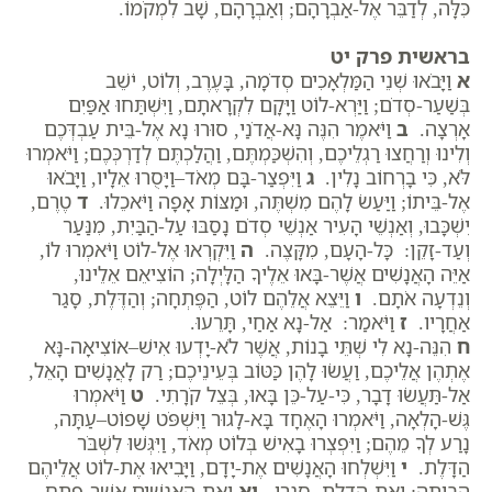
כִּלָּה, לְדַבֵּר אֶל-אַבְרָהָם; וְאַבְרָהָם, שָׁב לִמְקֹמוֹ.
בראשית פרק יט
א
וַיָּבֹאוּ שְׁנֵי הַמַּלְאָכִים סְדֹמָה, בָּעֶרֶב, וְלוֹט, יֹשֵׁב
בְּשַׁעַר-סְדֹם; וַיַּרְא-לוֹט וַיָּקָם לִקְרָאתָם, וַיִּשְׁתַּחוּ אַפַּיִם
אָרְצָה.
ב
וַיֹּאמֶר הִנֶּה נָּא-אֲדֹנַי, סוּרוּ נָא אֶל-בֵּית עַבְדְּכֶם
וְלִינוּ וְרַחֲצוּ רַגְלֵיכֶם, וְהִשְׁכַּמְתֶּם, וַהֲלַכְתֶּם לְדַרְכְּכֶם; וַיֹּאמְרוּ
לֹּא, כִּי בָרְחוֹב נָלִין.
ג
וַיִּפְצַר-בָּם מְאֹד–וַיָּסֻרוּ אֵלָיו, וַיָּבֹאוּ
אֶל-בֵּיתוֹ; וַיַּעַשׂ לָהֶם מִשְׁתֶּה, וּמַצּוֹת אָפָה וַיֹּאכֵלוּ.
ד
טֶרֶם,
יִשְׁכָּבוּ, וְאַנְשֵׁי הָעִיר אַנְשֵׁי סְדֹם נָסַבּוּ עַל-הַבַּיִת, מִנַּעַר
וְעַד-זָקֵן: כָּל-הָעָם, מִקָּצֶה.
ה
וַיִּקְרְאוּ אֶל-לוֹט וַיֹּאמְרוּ לוֹ,
אַיֵּה הָאֲנָשִׁים אֲשֶׁר-בָּאוּ אֵלֶיךָ הַלָּיְלָה; הוֹצִיאֵם אֵלֵינוּ,
וְנֵדְעָה אֹתָם.
ו
וַיֵּצֵא אֲלֵהֶם לוֹט, הַפֶּתְחָה; וְהַדֶּלֶת, סָגַר
אַחֲרָיו.
ז
וַיֹּאמַר: אַל-נָא אַחַי, תָּרֵעוּ.
ח
הִנֵּה-נָא לִי שְׁתֵּי בָנוֹת, אֲשֶׁר לֹא-יָדְעוּ אִישׁ–אוֹצִיאָה-נָּא
אֶתְהֶן אֲלֵיכֶם, וַעֲשׂוּ לָהֶן כַּטּוֹב בְּעֵינֵיכֶם; רַק לָאֲנָשִׁים הָאֵל,
אַל-תַּעֲשׂוּ דָבָר, כִּי-עַל-כֵּן בָּאוּ, בְּצֵל קֹרָתִי.
ט
וַיֹּאמְרוּ
גֶּשׁ-הָלְאָה, וַיֹּאמְרוּ הָאֶחָד בָּא-לָגוּר וַיִּשְׁפֹּט שָׁפוֹט–עַתָּה,
נָרַע לְךָ מֵהֶם; וַיִּפְצְרוּ בָאִישׁ בְּלוֹט מְאֹד, וַיִּגְּשׁוּ לִשְׁבֹּר
הַדָּלֶת.
י
וַיִּשְׁלְחוּ הָאֲנָשִׁים אֶת-יָדָם, וַיָּבִיאוּ אֶת-לוֹט אֲלֵיהֶם
הַבָּיְתָה; וְאֶת-הַדֶּלֶת, סָגָרוּ.
יא
וְאֶת-הָאֲנָשִׁים אֲשֶׁר-פֶּתַח