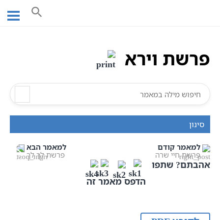
Ski
עמוד ראשי
אוצר הכתבים
חומש בראשית
פרשת וירא
t
תורה
תנ"ך מנוקד
פרשת וירא
conten
פרשת וירא
סינון
למאמר קודם
למאמר הבא
פרשת חיי שרה
פרשת לך לך
אהבתם? שתפו
הדפס מאמר זה