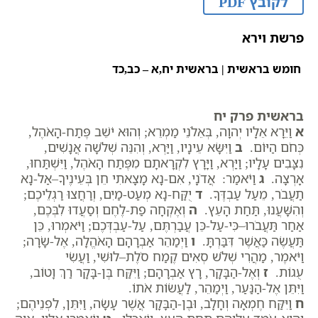
לקובץ PDF
פרשת וירא
חומש בראשית |
בראשית יח,א – כב,כד
בראשית פרק יח
א
וַיֵּרָא אֵלָיו יְהוָה, בְּאֵלֹנֵי מַמְרֵא; וְהוּא יֹשֵׁב פֶּתַח-הָאֹהֶל,
כְּחֹם הַיּוֹם.
ב
וַיִּשָּׂא עֵינָיו, וַיַּרְא, וְהִנֵּה שְׁלֹשָׁה אֲנָשִׁים,
נִצָּבִים עָלָיו; וַיַּרְא, וַיָּרָץ לִקְרָאתָם מִפֶּתַח הָאֹהֶל, וַיִּשְׁתַּחוּ,
אָרְצָה.
ג
וַיֹּאמַר: אֲדֹנָי, אִם-נָא מָצָאתִי חֵן בְּעֵינֶיךָ–אַל-נָא
תַעֲבֹר, מֵעַל עַבְדֶּךָ.
ד
יֻקַּח-נָא מְעַט-מַיִם, וְרַחֲצוּ רַגְלֵיכֶם;
וְהִשָּׁעֲנוּ, תַּחַת הָעֵץ.
ה
וְאֶקְחָה פַת-לֶחֶם וְסַעֲדוּ לִבְּכֶם,
אַחַר תַּעֲבֹרוּ–כִּי-עַל-כֵּן עֲבַרְתֶּם, עַל-עַבְדְּכֶם; וַיֹּאמְרוּ, כֵּן
תַּעֲשֶׂה כַּאֲשֶׁר דִּבַּרְתָּ.
ו
וַיְמַהֵר אַבְרָהָם הָאֹהֱלָה, אֶל-שָׂרָה;
וַיֹּאמֶר, מַהֲרִי שְׁלֹשׁ סְאִים קֶמַח סֹלֶת–לוּשִׁי, וַעֲשִׂי
עֻגוֹת.
ז
וְאֶל-הַבָּקָר, רָץ אַבְרָהָם; וַיִּקַּח בֶּן-בָּקָר רַךְ וָטוֹב,
וַיִּתֵּן אֶל-הַנַּעַר, וַיְמַהֵר, לַעֲשׂוֹת אֹתוֹ.
ח
וַיִּקַּח חֶמְאָה וְחָלָב, וּבֶן-הַבָּקָר אֲשֶׁר עָשָׂה, וַיִּתֵּן, לִפְנֵיהֶם;