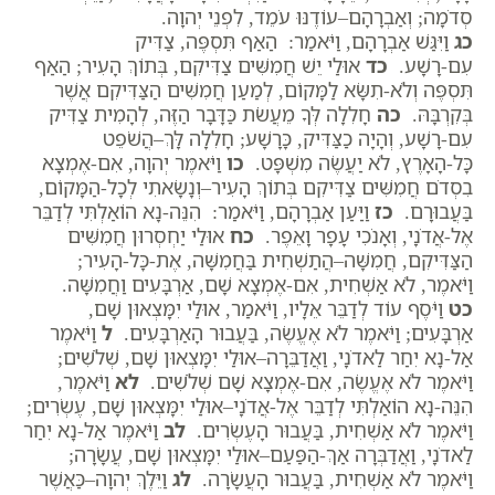
סְדֹמָה; וְאַבְרָהָם–עוֹדֶנּוּ עֹמֵד, לִפְנֵי יְהוָה.
כג
וַיִּגַּשׁ אַבְרָהָם, וַיֹּאמַר: הַאַף תִּסְפֶּה, צַדִּיק
עִם-רָשָׁע.
כד
אוּלַי יֵשׁ חֲמִשִּׁים צַדִּיקִם, בְּתוֹךְ הָעִיר; הַאַף
תִּסְפֶּה וְלֹא-תִשָּׂא לַמָּקוֹם, לְמַעַן חֲמִשִּׁים הַצַּדִּיקִם אֲשֶׁר
בְּקִרְבָּהּ.
כה
חָלִלָה לְּךָ מֵעֲשֹׂת כַּדָּבָר הַזֶּה, לְהָמִית צַדִּיק
עִם-רָשָׁע, וְהָיָה כַצַּדִּיק, כָּרָשָׁע; חָלִלָה לָּךְ–הֲשֹׁפֵט
כָּל-הָאָרֶץ, לֹא יַעֲשֶׂה מִשְׁפָּט.
כו
וַיֹּאמֶר יְהוָה, אִם-אֶמְצָא
בִסְדֹם חֲמִשִּׁים צַדִּיקִם בְּתוֹךְ הָעִיר–וְנָשָׂאתִי לְכָל-הַמָּקוֹם,
בַּעֲבוּרָם.
כז
וַיַּעַן אַבְרָהָם, וַיֹּאמַר: הִנֵּה-נָא הוֹאַלְתִּי לְדַבֵּר
אֶל-אֲדֹנָי, וְאָנֹכִי עָפָר וָאֵפֶר.
כח
אוּלַי יַחְסְרוּן חֲמִשִּׁים
הַצַּדִּיקִם, חֲמִשָּׁה–הֲתַשְׁחִית בַּחֲמִשָּׁה, אֶת-כָּל-הָעִיר;
וַיֹּאמֶר, לֹא אַשְׁחִית, אִם-אֶמְצָא שָׁם, אַרְבָּעִים וַחֲמִשָּׁה.
כט
וַיֹּסֶף עוֹד לְדַבֵּר אֵלָיו, וַיֹּאמַר, אוּלַי יִמָּצְאוּן שָׁם,
אַרְבָּעִים; וַיֹּאמֶר לֹא אֶעֱשֶׂה, בַּעֲבוּר הָאַרְבָּעִים.
ל
וַיֹּאמֶר
אַל-נָא יִחַר לַאדֹנָי, וַאֲדַבֵּרָה–אוּלַי יִמָּצְאוּן שָׁם, שְׁלֹשִׁים;
וַיֹּאמֶר לֹא אֶעֱשֶׂה, אִם-אֶמְצָא שָׁם שְׁלֹשִׁים.
לא
וַיֹּאמֶר,
הִנֵּה-נָא הוֹאַלְתִּי לְדַבֵּר אֶל-אֲדֹנָי–אוּלַי יִמָּצְאוּן שָׁם, עֶשְׂרִים;
וַיֹּאמֶר לֹא אַשְׁחִית, בַּעֲבוּר הָעֶשְׂרִים.
לב
וַיֹּאמֶר אַל-נָא יִחַר
לַאדֹנָי, וַאֲדַבְּרָה אַךְ-הַפַּעַם–אוּלַי יִמָּצְאוּן שָׁם, עֲשָׂרָה;
וַיֹּאמֶר לֹא אַשְׁחִית, בַּעֲבוּר הָעֲשָׂרָה.
לג
וַיֵּלֶךְ יְהוָה–כַּאֲשֶׁר