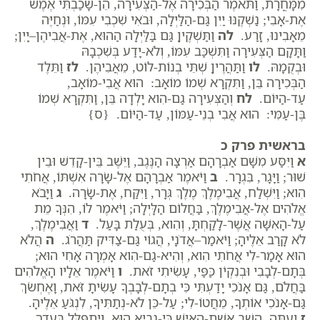
מִמָּחֳרָת, וַתֹּאמֶר הַבְּכִירָה אֶל-הַצְּעִירָה, הֵן-שָׁכַבְתִּי אֶמֶשׁ
אֶת-אָבִי; נַשְׁקֶנּוּ יַיִן גַּם-הַלַּיְלָה, וּבֹאִי שִׁכְבִי עִמּוֹ, וּנְחַיֶּה
מֵאָבִינוּ, זָרַע.
לה
וַתַּשְׁקֶיןָ גַּם בַּלַּיְלָה הַהוּא, אֶת-אֲבִיהֶן–יָיִן;
וַתָּקָם הַצְּעִירָה וַתִּשְׁכַּב עִמּוֹ, וְלֹא-יָדַע בְּשִׁכְבָהּ
וּבְקֻמָהּ.
לו
וַתַּהֲרֶיןָ שְׁתֵּי בְנוֹת-לוֹט, מֵאֲבִיהֶן.
לז
וַתֵּלֶד
הַבְּכִירָה בֵּן, וַתִּקְרָא שְׁמוֹ מוֹאָב: הוּא אֲבִי-מוֹאָב,
עַד-הַיּוֹם.
לח
וְהַצְּעִירָה גַם-הִוא יָלְדָה בֵּן, וַתִּקְרָא שְׁמוֹ
בֶּן-עַמִּי: הוּא אֲבִי בְנֵי-עַמּוֹן, עַד-הַיּוֹם. {ס}
בראשית פרק כ
א
וַיִּסַּע מִשָּׁם אַבְרָהָם אַרְצָה הַנֶּגֶב, וַיֵּשֶׁב בֵּין-קָדֵשׁ וּבֵין
שׁוּר; וַיָּגָר, בִּגְרָר.
ב
וַיֹּאמֶר אַבְרָהָם אֶל-שָׂרָה אִשְׁתּוֹ, אֲחֹתִי
הִוא; וַיִּשְׁלַח, אֲבִימֶלֶךְ מֶלֶךְ גְּרָר, וַיִּקַּח, אֶת-שָׂרָה.
ג
וַיָּבֹא
אֱלֹהִים אֶל-אֲבִימֶלֶךְ, בַּחֲלוֹם הַלָּיְלָה; וַיֹּאמֶר לוֹ, הִנְּךָ מֵת
עַל-הָאִשָּׁה אֲשֶׁר-לָקַחְתָּ, וְהִוא, בְּעֻלַת בָּעַל.
ד
וַאֲבִימֶלֶךְ,
לֹא קָרַב אֵלֶיהָ; וַיֹּאמַר–אֲדֹנָי, הֲגוֹי גַּם-צַדִּיק תַּהֲרֹג.
ה
הֲלֹא
הוּא אָמַר-לִי אֲחֹתִי הִוא, וְהִיא-גַם-הִוא אָמְרָה אָחִי הוּא;
בְּתָם-לְבָבִי וּבְנִקְיֹן כַּפַּי, עָשִׂיתִי זֹאת.
ו
וַיֹּאמֶר אֵלָיו הָאֱלֹהִים
בַּחֲלֹם, גַּם אָנֹכִי יָדַעְתִּי כִּי בְתָם-לְבָבְךָ עָשִׂיתָ זֹּאת, וָאֶחְשֹׂךְ
גַּם-אָנֹכִי אוֹתְךָ, מֵחֲטוֹ-לִי; עַל-כֵּן לֹא-נְתַתִּיךָ, לִנְגֹּעַ אֵלֶיהָ.
ז
וְעַתָּה, הָשֵׁב אֵשֶׁת-הָאִישׁ כִּי-נָבִיא הוּא, וְיִתְפַּלֵּל בַּעַדְךָ,