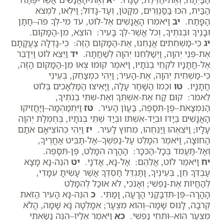
הַבַּיִת, הִכּוּ בַּסַּנְוֵרִים, מִקָּטֹן, וְעַד-גָּדוֹל; וַיִּלְאוּ, לִמְצֹא
הַפָּתַח.
יב
וַיֹּאמְרוּ הָאֲנָשִׁים אֶל-לוֹט, עֹד מִי-לְךָ פֹה–חָתָן
וּבָנֶיךָ וּבְנֹתֶיךָ, וְכֹל אֲשֶׁר-לְךָ בָּעִיר: הוֹצֵא, מִן-הַמָּקוֹם.
יג
כִּי-מַשְׁחִתִים אֲנַחְנוּ, אֶת-הַמָּקוֹם הַזֶּה: כִּי-גָדְלָה צַעֲקָתָם
אֶת-פְּנֵי יְהוָה, וַיְשַׁלְּחֵנוּ יְהוָה לְשַׁחֲתָהּ.
יד
וַיֵּצֵא לוֹט וַיְדַבֵּר
אֶל-חֲתָנָיו לֹקְחֵי בְנֹתָיו, וַיֹּאמֶר קוּמוּ צְּאוּ מִן-הַמָּקוֹם הַזֶּה,
כִּי-מַשְׁחִית יְהוָה, אֶת-הָעִיר; וַיְהִי כִמְצַחֵק, בְּעֵינֵי
חֲתָנָיו.
טו
וּכְמוֹ הַשַּׁחַר עָלָה, וַיָּאִיצוּ הַמַּלְאָכִים בְּלוֹט
לֵאמֹר: קוּם קַח אֶת-אִשְׁתְּךָ וְאֶת-שְׁתֵּי בְנֹתֶיךָ,
הַנִּמְצָאֹת–פֶּן-תִּסָּפֶה, בַּעֲו‍ֹן הָעִיר.
טז
וַיִּתְמַהְמָהּ–וַיַּחֲזִיקוּ
הָאֲנָשִׁים בְּיָדוֹ וּבְיַד-אִשְׁתּוֹ וּבְיַד שְׁתֵּי בְנֹתָיו, בְּחֶמְלַת יְהוָה
עָלָיו; וַיֹּצִאֻהוּ וַיַּנִּחֻהוּ, מִחוּץ לָעִיר.
יז
וַיְהִי כְהוֹצִיאָם אֹתָם
הַחוּצָה, וַיֹּאמֶר הִמָּלֵט עַל-נַפְשֶׁךָ–אַל-תַּבִּיט אַחֲרֶיךָ,
וְאַל-תַּעֲמֹד בְּכָל-הַכִּכָּר: הָהָרָה הִמָּלֵט, פֶּן-תִּסָּפֶה.
יח
וַיֹּאמֶר לוֹט, אֲלֵהֶם: אַל-נָא, אֲדֹנָי.
יט
הִנֵּה-נָא מָצָא
עַבְדְּךָ חֵן, בְּעֵינֶיךָ, וַתַּגְדֵּל חַסְדְּךָ אֲשֶׁר עָשִׂיתָ עִמָּדִי,
לְהַחֲיוֹת אֶת-נַפְשִׁי; וְאָנֹכִי, לֹא אוּכַל לְהִמָּלֵט
הָהָרָה–פֶּן-תִּדְבָּקַנִי הָרָעָה, וָמַתִּי.
כ
הִנֵּה-נָא הָעִיר הַזֹּאת
קְרֹבָה, לָנוּס שָׁמָּה–וְהִוא מִצְעָר; אִמָּלְטָה נָּא שָׁמָּה, הֲלֹא
מִצְעָר הִוא–וּתְחִי נַפְשִׁי.
כא
וַיֹּאמֶר אֵלָיו–הִנֵּה נָשָׂאתִי