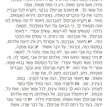
וֶחְיֵה; וְאִם-אֵינְךָ מֵשִׁיב–דַּע כִּי-מוֹת תָּמוּת, אַתָּה
וְכָל-אֲשֶׁר-לָךְ.
ח
וַיַּשְׁכֵּם אֲבִימֶלֶךְ בַּבֹּקֶר, וַיִּקְרָא לְכָל-עֲבָדָיו,
וַיְדַבֵּר אֶת-כָּל-הַדְּבָרִים הָאֵלֶּה, בְּאָזְנֵיהֶם; וַיִּירְאוּ הָאֲנָשִׁים,
מְאֹד.
ט
וַיִּקְרָא אֲבִימֶלֶךְ לְאַבְרָהָם, וַיֹּאמֶר לוֹ מֶה-עָשִׂיתָ לָּנוּ
וּמֶה-חָטָאתִי לָךְ, כִּי-הֵבֵאתָ עָלַי וְעַל-מַמְלַכְתִּי, חֲטָאָה
גְדֹלָה: מַעֲשִׂים אֲשֶׁר לֹא-יֵעָשׂוּ, עָשִׂיתָ עִמָּדִי.
י
וַיֹּאמֶר
אֲבִימֶלֶךְ, אֶל-אַבְרָהָם: מָה רָאִיתָ, כִּי עָשִׂיתָ אֶת-הַדָּבָר
הַזֶּה.
יא
וַיֹּאמֶר, אַבְרָהָם, כִּי אָמַרְתִּי רַק אֵין-יִרְאַת אֱלֹהִים,
בַּמָּקוֹם הַזֶּה; וַהֲרָגוּנִי, עַל-דְּבַר אִשְׁתִּי.
יב
וְגַם-אָמְנָה,
אֲחֹתִי בַת-אָבִי הִוא–אַךְ, לֹא בַת-אִמִּי; וַתְּהִי-לִי, לְאִשָּׁה.
יג
וַיְהִי כַּאֲשֶׁר הִתְעוּ אֹתִי, אֱלֹהִים מִבֵּית אָבִי, וָאֹמַר לָהּ, זֶה
חַסְדֵּךְ אֲשֶׁר תַּעֲשִׂי עִמָּדִי: אֶל כָּל-הַמָּקוֹם אֲשֶׁר נָבוֹא שָׁמָּה,
אִמְרִי-לִי אָחִי הוּא.
יד
וַיִּקַּח אֲבִימֶלֶךְ צֹאן וּבָקָר, וַעֲבָדִים
וּשְׁפָחֹת, וַיִּתֵּן, לְאַבְרָהָם; וַיָּשֶׁב לוֹ, אֵת שָׂרָה
אִשְׁתּוֹ.
טו
וַיֹּאמֶר אֲבִימֶלֶךְ, הִנֵּה אַרְצִי לְפָנֶיךָ: בַּטּוֹב
בְּעֵינֶיךָ, שֵׁב.
טז
וּלְשָׂרָה אָמַר, הִנֵּה נָתַתִּי אֶלֶף כֶּסֶף
לְאָחִיךְ–הִנֵּה הוּא-לָךְ כְּסוּת עֵינַיִם, לְכֹל אֲשֶׁר אִתָּךְ; וְאֵת כֹּל,
וְנֹכָחַת.
יז
וַיִּתְפַּלֵּל אַבְרָהָם, אֶל-הָאֱלֹהִים; וַיִּרְפָּא אֱלֹהִים
אֶת-אֲבִימֶלֶךְ וְאֶת-אִשְׁתּוֹ, וְאַמְהֹתָיו–וַיֵּלֵדוּ.
יח
כִּי-עָצֹר עָצַר
יְהוָה, בְּעַד כָּל-רֶחֶם לְבֵית אֲבִימֶלֶךְ, עַל-דְּבַר שָׂרָה, אֵשֶׁת