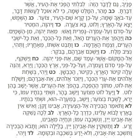
פָנֶיךָ, גַּם לַדָּבָר הַזֶּה: לְבִלְתִּי הָפְכִּי אֶת-הָעִיר, אֲשֶׁר
דִּבַּרְתָּ.
כב
מַהֵר, הִמָּלֵט שָׁמָּה, כִּי לֹא אוּכַל לַעֲשׂוֹת דָּבָר,
עַד-בֹּאֲךָ שָׁמָּה; עַל-כֵּן קָרָא שֵׁם-הָעִיר, צוֹעַר.
כג
הַשֶּׁמֶשׁ,
יָצָא עַל-הָאָרֶץ; וְלוֹט, בָּא צֹעֲרָה.
כד
וַיהוָה, הִמְטִיר
עַל-סְדֹם וְעַל-עֲמֹרָה–גָּפְרִית וָאֵשׁ: מֵאֵת יְהוָה, מִן-הַשָּׁמָיִם.
כה
וַיַּהֲפֹךְ אֶת-הֶעָרִים הָאֵל, וְאֵת כָּל-הַכִּכָּר, וְאֵת כָּל-יֹשְׁבֵי
הֶעָרִים, וְצֶמַח הָאֲדָמָה.
כו
וַתַּבֵּט אִשְׁתּוֹ, מֵאַחֲרָיו; וַתְּהִי,
נְצִיב מֶלַח.
כז
וַיַּשְׁכֵּם אַבְרָהָם, בַּבֹּקֶר:
אֶל-הַמָּקוֹם–אֲשֶׁר-עָמַד שָׁם, אֶת-פְּנֵי יְהוָה.
כח
וַיַּשְׁקֵף,
עַל-פְּנֵי סְדֹם וַעֲמֹרָה, וְעַל-כָּל-פְּנֵי, אֶרֶץ הַכִּכָּר; וַיַּרְא, וְהִנֵּה
עָלָה קִיטֹר הָאָרֶץ, כְּקִיטֹר, הַכִּבְשָׁן.
כט
וַיְהִי, בְּשַׁחֵת
אֱלֹהִים אֶת-עָרֵי הַכִּכָּר, וַיִּזְכֹּר אֱלֹהִים, אֶת-אַבְרָהָם; וַיְשַׁלַּח
אֶת-לוֹט, מִתּוֹךְ הַהֲפֵכָה, בַּהֲפֹךְ אֶת-הֶעָרִים, אֲשֶׁר-יָשַׁב בָּהֵן
לוֹט.
ל
וַיַּעַל לוֹט מִצּוֹעַר וַיֵּשֶׁב בָּהָר, וּשְׁתֵּי בְנֹתָיו עִמּוֹ, כִּי
יָרֵא, לָשֶׁבֶת בְּצוֹעַר; וַיֵּשֶׁב, בַּמְּעָרָה–הוּא, וּשְׁתֵּי בְנֹתָיו.
לא
וַתֹּאמֶר הַבְּכִירָה אֶל-הַצְּעִירָה, אָבִינוּ זָקֵן; וְאִישׁ אֵין
בָּאָרֶץ לָבוֹא עָלֵינוּ, כְּדֶרֶךְ כָּל-הָאָרֶץ.
לב
לְכָה נַשְׁקֶה
אֶת-אָבִינוּ יַיִן, וְנִשְׁכְּבָה עִמּוֹ; וּנְחַיֶּה מֵאָבִינוּ,
זָרַע.
לג
וַתַּשְׁקֶיןָ אֶת-אֲבִיהֶן יַיִן, בַּלַּיְלָה הוּא; וַתָּבֹא הַבְּכִירָה
וַתִּשְׁכַּב אֶת-אָבִיהָ, וְלֹא-יָדַע בְּשִׁכְבָהּ וּבְקוּמָהּ.
לד
וַיְהִי,