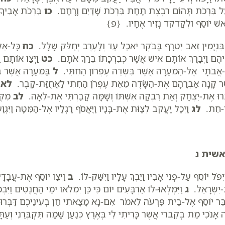
ל בִּרְכֹת תְּהוֹם רֹבֶצֶת תָּחַת בִּרְכֹת שָׁדַיִם וָרָחַם.
כו
בִּרְכֹת אָבִיךָ 
אשׁ יוֹסֵף וּלְקָדְקֹד נְזִיר אֶחָיו. {פ}
ִּנְיָמִין זְאֵב יִטְרָף בַּבֹּקֶר יֹאכַל עַד וְלָעֶרֶב יְחַלֵּק שָׁלָל.
כח
כָּל-אֵלּ
יהֶם וַיְבָרֶךְ אוֹתָם אִישׁ אֲשֶׁר כְּבִרְכָתוֹ בֵּרַךְ אֹתָם.
כט
וַיְצַו אוֹתָם ו
אֲבֹתָי אֶל-הַמְּעָרָה אֲשֶׁר בִּשְׂדֵה עֶפְרוֹן הַחִתִּי.
ל
בַּמְּעָרָה אֲשֶׁר בּ
ֶר קָנָה אַבְרָהָם אֶת-הַשָּׂדֶה מֵאֵת עֶפְרֹן הַחִתִּי לַאֲחֻזַּת-קָבֶר.
לא
ש
רוּ אֶת-יִצְחָק וְאֵת רִבְקָה אִשְׁתּוֹ וְשָׁמָּה קָבַרְתִּי אֶת-לֵאָה.
לב
מִקְנ
ֵי-חֵת.
לג
וַיְכַל יַעֲקֹב לְצַוֹּת אֶת-בָּנָיו וַיֶּאֱסֹף רַגְלָיו אֶל-הַמִּטָּה וַיִּגְוַ
שית נ
יִּפֹּל יוֹסֵף עַל-פְּנֵי אָבִיו וַיֵּבְךְּ עָלָיו וַיִּשַּׁק-לוֹ.
ב
וַיְצַו יוֹסֵף אֶת-עֲבָדָ
יִשְׂרָאֵל.
ג
וַיִּמְלְאוּ-לוֹ אַרְבָּעִים יוֹם כִּי כֵּן יִמְלְאוּ יְמֵי הַחֲנֻטִים וַיּ
דַבֵּר יוֹסֵף אֶל-בֵּית פַּרְעֹה לֵאמֹר אִם-נָא מָצָאתִי חֵן בְּעֵינֵיכֶם דַּבְּרו
ה אָנֹכִי מֵת בְּקִבְרִי אֲשֶׁר כָּרִיתִי לִי בְּאֶרֶץ כְּנַעַן שָׁמָּה תִּקְבְּרֵנִי וְ