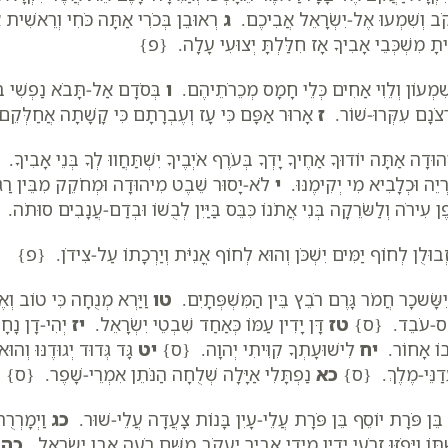
קֹב וְשִׁמְעוּ אֶל-יִשְׂרָאֵל אֲבִיכֶם.
ג
רְאוּבֵן בְּכֹרִי אַתָּה כֹּחִי וְרֵאשִׁית 
יתָ מִשְׁכְּבֵי אָבִיךָ אָז חִלַּלְתָּ יְצוּעִי עָלָה. {פ}
ִמְעוֹן וְלֵוִי אַחִים כְּלֵי חָמָס מְכֵרֹתֵיהֶם.
ו
בְּסֹדָם אַל-תָּבֹא נַפְשִׁי בּ
רְצֹנָם עִקְּרוּ-שׁוֹר.
ז
אָרוּר אַפָּם כִּי עָז וְעֶבְרָתָם כִּי קָשָׁתָה אֲחַלְּקֵם
הוּדָה אַתָּה יוֹדוּךָ אַחֶיךָ יָדְךָ בְּעֹרֶף אֹיְבֶיךָ יִשְׁתַּחֲווּ לְךָ בְּנֵי אָבִיךָ.
רְיֵה וּכְלָבִיא מִי יְקִימֶנּוּ.
י
לֹא-יָסוּר שֵׁבֶט מִיהוּדָה וּמְחֹקֵק מִבֵּין רַגְל
פֶן עִירֹה וְלַשֹּׂרֵקָה בְּנִי אֲתֹנוֹ כִּבֵּס בַּיַּיִן לְבֻשׁוֹ וּבְדַם-עֲנָבִים סוּתֹה.
בוּלֻן לְחוֹף יַמִּים יִשְׁכֹּן וְהוּא לְחוֹף אֳנִיֹּת וְיַרְכָתוֹ עַל-צִידֹן. {פ}
ִשָּׂשכָר חֲמֹר גָּרֶם רֹבֵץ בֵּין הַמִּשְׁפְּתָיִם.
טו
וַיַּרְא מְנֻחָה כִּי טוֹב וְאֶ
ַס-עֹבֵד. {ס}
טז
דָּן יָדִין עַמּוֹ כְּאַחַד שִׁבְטֵי יִשְׂרָאֵל.
יז
יְהִי-דָן נָחָש
בוֹ אָחוֹר.
יח
לִישׁוּעָתְךָ קִוִּיתִי יְהוָה. {ס}
יט
גָּד גְּדוּד יְגוּדֶנּוּ ו
דַנֵּי-מֶלֶךְ. {ס}
כא
נַפְתָּלִי אַיָּלָה שְׁלֻחָה הַנֹּתֵן אִמְרֵי-שָׁפֶר. {ס}
בֵּן פֹּרָת יוֹסֵף בֵּן פֹּרָת עֲלֵי-עָיִן בָּנוֹת צָעֲדָה עֲלֵי-שׁוּר.
כג
וַיְמָרְרֻה
תּוֹ וַיָּפֹזּוּ זְרֹעֵי יָדָיו מִידֵי אֲבִיר יַעֲקֹב מִשָּׁם רֹעֶה אֶבֶן יִשְׂרָאֵל.
כה
מ