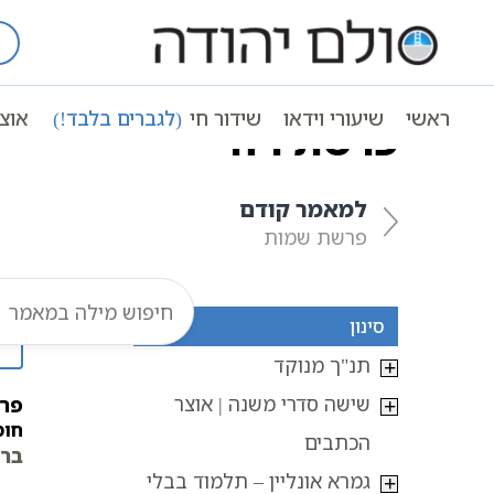
Ski
t
עמוד ראשי
אוצר הכתבים
חומש ברא
conten
ראשי
שיעורי וידאו
שידור חי
(לגברים בלבד!)
אוצ
פרשת ויחי
למאמר קודם
פרשת שמות
סינון
תנ"ך מנוקד
שישה סדרי משנה | אוצר
פרש
חומ
הכתבים
ברא
גמרא אונליין – תלמוד בבלי