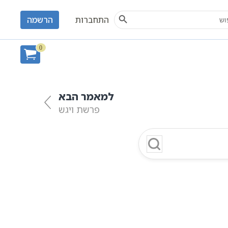
Search Button
S
התחברות
הרשמה
0
למאמר הבא
פרשת ויגש