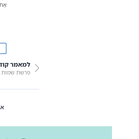
אֶת-
למאמר קוד
פרשת שמות
אה