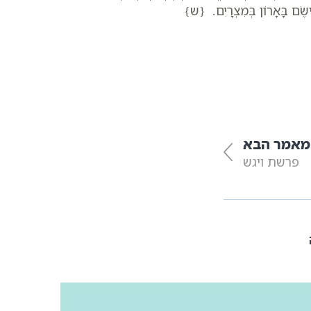
יִּישֶׂם בָּאָרוֹן בְּמִצְרָיִם. {ש}
מאמר הבא
פרשת ויגש