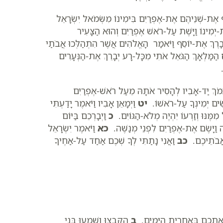
ֵף אֶת-שְׁנֵיהֶם אֶת-אֶפְרַיִם בִּימִינוֹ מִשְּׂמֹאל יִשְׂרָאֵל
ת-יְמִינוֹ וַיָּשֶׁת עַל-רֹאשׁ אֶפְרַיִם וְהוּא הַצָּעִיר
בָרֶךְ אֶת-יוֹסֵף וַיֹּאמַר הָאֱלֹהִים אֲשֶׁר הִתְהַלְּכוּ אֲבֹתַי
הַמַּלְאָךְ הַגֹּאֵל אֹתִי מִכָּל-רָע יְבָרֵךְ אֶת-הַנְּעָרִים
ַיִּתְמֹךְ יַד-אָבִיו לְהָסִיר אֹתָהּ מֵעַל רֹאשׁ-אֶפְרַיִם
ִׂים יְמִינְךָ עַל-רֹאשׁוֹ.
יט
וַיְמָאֵן אָבִיו וַיֹּאמֶר יָדַעְתִּי
מִמֶּנּוּ וְזַרְעוֹ יִהְיֶה מְלֹא-הַגּוֹיִם.
כ
וַיְבָרְכֵם בַּיּוֹם
ה וַיָּשֶׂם אֶת-אֶפְרַיִם לִפְנֵי מְנַשֶּׁה.
כא
וַיֹּאמֶר יִשְׂרָאֵל
 אֲבֹתֵיכֶם.
כב
וַאֲנִי נָתַתִּי לְךָ שְׁכֶם אַחַד עַל-אַחֶיךָ
א אֶתְכֶם בְּאַחֲרִית הַיָּמִים.
ב
הִקָּבְצוּ וְשִׁמְעוּ בְּנֵי