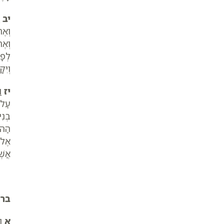
יב
ו
וְאֶת
וְאֶ
לְפָ
וְיִק
יז
וַ
עַל-
בְנִי
הַהוּ
אֶל-
אֲשֶׁ
בר
א
וַ