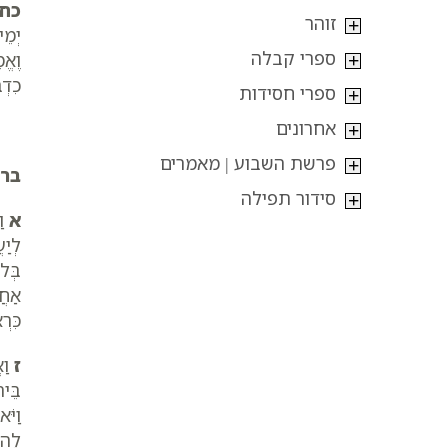
כח
זוהר
יְמֵי
ספרי קבלה
וֶאֱ
כִדְ
ספרי חסידות
אחרונים
פרשת השבוע | מאמרים
בר
סידור תפילה
א
וַ
לְיַע
בְּלו
אַחֲ
כִּרְ
ז
וַא
בֵּי
וַיּ
לָה