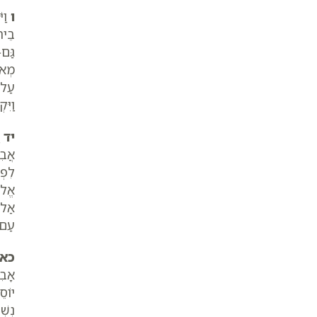
ו
וַי
בֵית
גַּם
מְאֹ
עַל-
וַיּ
יד
ו
אֲבִי
לִפְ
אֱלֹה
אַל-
עַם-
כא
אָבִ
יוֹס
נִשׁ