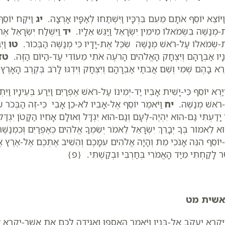
ַיּוֹצֵא יוֹסֵף אֹתָם מֵעִם בִּרְכָּיו וַיִּשְׁתַּחוּ לְאַפָּיו אָרְצָה.
יג
וַיִּקַּח יוֹס
-מְנַשֶּׁה בִשְׂמֹאלוֹ מִימִין יִשְׂרָאֵל וַיַּגֵּשׁ אֵלָיו.
יד
וַיִּשְׁלַח יִשְׂרָאֵל אֶ
ת-שְׂמֹאלוֹ עַל-רֹאשׁ מְנַשֶּׁה שִׂכֵּל אֶת-יָדָיו כִּי מְנַשֶּׁה הַבְּכוֹר.
טו
וַיְ
נָיו אַבְרָהָם וְיִצְחָק הָאֱלֹהִים הָרֹעֶה אֹתִי מֵעוֹדִי עַד-הַיּוֹם הַזֶּה.
טז
ָּרֵא בָהֶם שְׁמִי וְשֵׁם אֲבֹתַי אַבְרָהָם וְיִצְחָק וְיִדְגּוּ לָרֹב בְּקֶרֶב הָאָרֶץ.
יַּרְא יוֹסֵף כִּי-יָשִׁית אָבִיו יַד-יְמִינוֹ עַל-רֹאשׁ אֶפְרַיִם וַיֵּרַע בְּעֵינָיו ו
רֹאשׁ מְנַשֶּׁה.
יח
וַיֹּאמֶר יוֹסֵף אֶל-אָבִיו לֹא-כֵן אָבִי כִּי-זֶה הַבְּכֹר ש
 יָדַעְתִּי גַּם-הוּא יִהְיֶה-לְּעָם וְגַם-הוּא יִגְדָּל וְאוּלָם אָחִיו הַקָּטֹן יִגְדַּל 
א לֵאמוֹר בְּךָ יְבָרֵךְ יִשְׂרָאֵל לֵאמֹר יְשִׂמְךָ אֱלֹהִים כְּאֶפְרַיִם וְכִמְנַשֶּׁ
יוֹסֵף הִנֵּה אָנֹכִי מֵת וְהָיָה אֱלֹהִים עִמָּכֶם וְהֵשִׁיב אֶתְכֶם אֶל-אֶרֶץ
ר לָקַחְתִּי מִיַּד הָאֱמֹרִי בְּחַרְבִּי וּבְקַשְׁתִּי. {פ}
אשית מט
יִּקְרָא יַעֲקֹב אֶל-בָּנָיו וַיֹּאמֶר הֵאָסְפוּ וְאַגִּידָה לָכֶם אֵת אֲשֶׁר-יִקְרָ