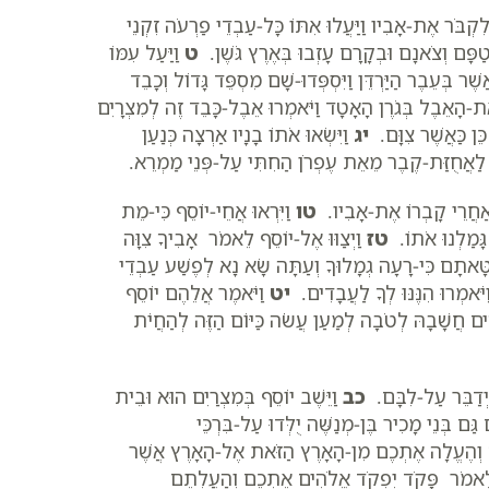
לִקְבֹּר אֶת-אָבִיו וַיַּעֲלוּ אִתּוֹ כָּל-עַבְדֵי פַרְעֹה זִקְנֵי
פָּם וְצֹאנָם וּבְקָרָם עָזְבוּ בְּאֶרֶץ גֹּשֶׁן.
ט
וַיַּעַל עִמּוֹ
ֶׁר בְּעֵבֶר הַיַּרְדֵּן וַיִּסְפְּדוּ-שָׁם מִסְפֵּד גָּדוֹל וְכָבֵד
 אֶת-הָאֵבֶל בְּגֹרֶן הָאָטָד וַיֹּאמְרוּ אֵבֶל-כָּבֵד זֶה לְמִצְרָיִם
 כֵּן כַּאֲשֶׁר צִוָּם.
יג
וַיִּשְׂאוּ אֹתוֹ בָנָיו אַרְצָה כְּנַעַן
ה לַאֲחֻזַּת-קֶבֶר מֵאֵת עֶפְרֹן הַחִתִּי עַל-פְּנֵי מַמְרֵא.
 אַחֲרֵי קָבְרוֹ אֶת-אָבִיו.
טו
וַיִּרְאוּ אֲחֵי-יוֹסֵף כִּי-מֵת
גָּמַלְנוּ אֹתוֹ.
טז
וַיְצַוּוּ אֶל-יוֹסֵף לֵאמֹר אָבִיךָ צִוָּה
ָּאתָם כִּי-רָעָה גְמָלוּךָ וְעַתָּה שָׂא נָא לְפֶשַׁע עַבְדֵי
 וַיֹּאמְרוּ הִנֶּנּוּ לְךָ לַעֲבָדִים.
יט
וַיֹּאמֶר אֲלֵהֶם יוֹסֵף
ם חֲשָׁבָהּ לְטֹבָה לְמַעַן עֲשֹׂה כַּיּוֹם הַזֶּה לְהַחֲיֹת
יְדַבֵּר עַל-לִבָּם.
כב
וַיֵּשֶׁב יוֹסֵף בְּמִצְרַיִם הוּא וּבֵית
 גַּם בְּנֵי מָכִיר בֶּן-מְנַשֶּׁה יֻלְּדוּ עַל-בִּרְכֵּי
ם וְהֶעֱלָה אֶתְכֶם מִן-הָאָרֶץ הַזֹּאת אֶל-הָאָרֶץ אֲשֶׁר
ֵל לֵאמֹר פָּקֹד יִפְקֹד אֱלֹהִים אֶתְכֶם וְהַעֲלִתֶם