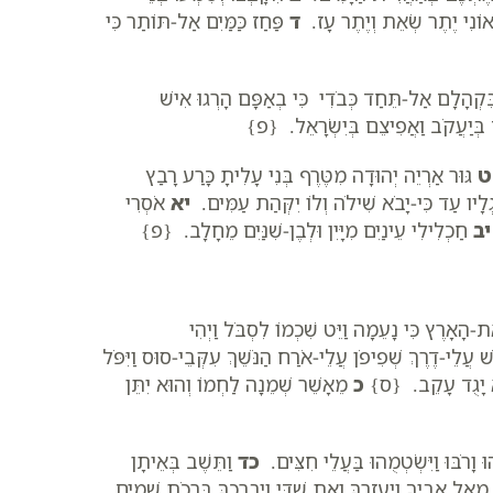
אוֹנִי יֶתֶר שְׂאֵת וְיֶתֶר עָז.
ד
פַּחַז כַּמַּיִם אַל-תּוֹתַר כִּי
ִקְהָלָם אַל-תֵּחַד כְּבֹדִי כִּי בְאַפָּם הָרְגוּ אִישׁ
 בְּיַעֲקֹב וַאֲפִיצֵם בְּיִשְׂרָאֵל. {פ}
ט
גּוּר אַרְיֵה יְהוּדָה מִטֶּרֶף בְּנִי עָלִיתָ כָּרַע רָבַץ
ָיו עַד כִּי-יָבֹא שִׁילֹה וְלוֹ יִקְּהַת עַמִּים.
יא
אֹסְרִי
יב
חַכְלִילִי עֵינַיִם מִיָּיִן וּלְבֶן-שִׁנַּיִם מֵחָלָב. {פ}
ת-הָאָרֶץ כִּי נָעֵמָה וַיֵּט שִׁכְמוֹ לִסְבֹּל וַיְהִי
ׁ עֲלֵי-דֶרֶךְ שְׁפִיפֹן עֲלֵי-אֹרַח הַנֹּשֵׁךְ עִקְּבֵי-סוּס וַיִּפֹּל
ְהוּא יָגֻד עָקֵב. {ס}
כ
מֵאָשֵׁר שְׁמֵנָה לַחְמוֹ וְהוּא יִתֵּן
וּ וָרֹבּוּ וַיִּשְׂטְמֻהוּ בַּעֲלֵי חִצִּים.
כד
וַתֵּשֶׁב בְּאֵיתָן
ֵאֵל אָבִיךָ וְיַעְזְרֶךָּ וְאֵת שַׁדַּי וִיבָרְכֶךָּ בִּרְכֹת שָׁמַיִם