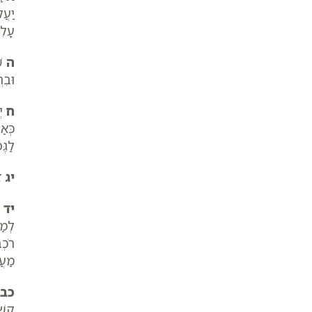
יַעֲ
עָלִ
ה
שׁ
וּבִ
ח
יְ
כְּאַ
לַגֶּ
יג
זְ
יד
י
לְמ
רֹכְ
מַעֲ
כב
קַשְׁ