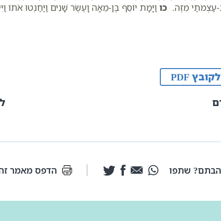
עַצְמֹתַי מִזֶּה.
כו
וַיָּמָת יוֹסֵף בֶּן-מֵאָה וָעֶשֶׂר שָׁנִים וַיַּחַנְטוּ אֹתוֹ וַ
לקובץ PDF
ם
ל
בתם? שתפו
הדפס מאמר זה