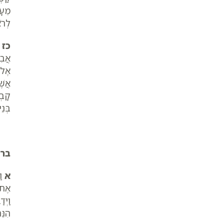
מֵעָ
לְרֹ
כז
ב
אֲבִ
אֶל-
אֲשׁ
קָבְ
בְּנ
ברא
א
וַ
אֶת-
וַיְ
הִנֵּ