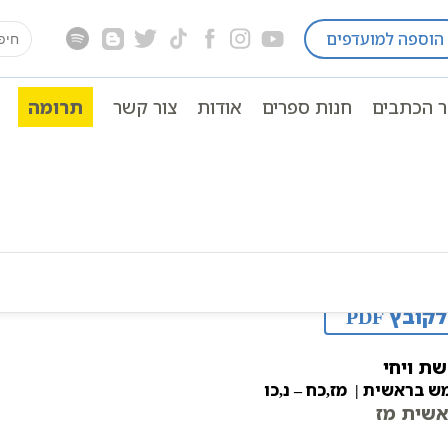
earch
הוספה למועדפים
שית
פרשת ויחי
תורה
תנ"ך מנוקד
פרשת ויחי
for:
ר הכתבים
חנות ספרים
אודות
צור קשר
תרומה
לקובץ PDF
ת ויחי
ש בראשית | מז,כח – נ,כו
שית מז