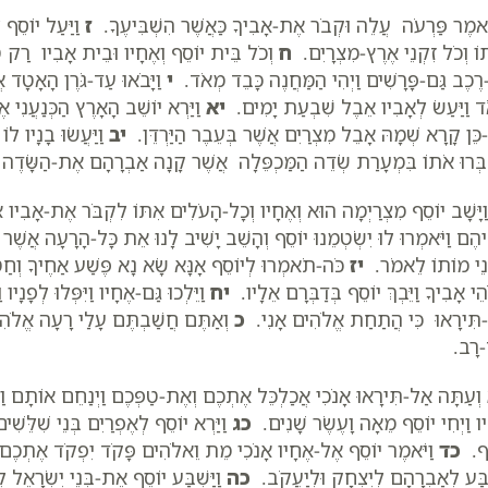
ֹּאמֶר פַּרְעֹה עֲלֵה וּקְבֹר אֶת-אָבִיךָ כַּאֲשֶׁר הִשְׁבִּיעֶךָ.
ז
וַיַּעַל יוֹסֵף 
וֹ וְכֹל זִקְנֵי אֶרֶץ-מִצְרָיִם.
ח
וְכֹל בֵּית יוֹסֵף וְאֶחָיו וּבֵית אָבִיו רַק טַ
-רֶכֶב גַּם-פָּרָשִׁים וַיְהִי הַמַּחֲנֶה כָּבֵד מְאֹד.
י
וַיָּבֹאוּ עַד-גֹּרֶן הָאָטָד אֲש
ד וַיַּעַשׂ לְאָבִיו אֵבֶל שִׁבְעַת יָמִים.
יא
וַיַּרְא יוֹשֵׁב הָאָרֶץ הַכְּנַעֲנִי
כֵּן קָרָא שְׁמָהּ אָבֵל מִצְרַיִם אֲשֶׁר בְּעֵבֶר הַיַּרְדֵּן.
יב
וַיַּעֲשׂוּ בָנָיו לוֹ
ִקְבְּרוּ אֹתוֹ בִּמְעָרַת שְׂדֵה הַמַּכְפֵּלָה אֲשֶׁר קָנָה אַבְרָהָם אֶת-הַשָּׂדֶ
ַיָּשָׁב יוֹסֵף מִצְרַיְמָה הוּא וְאֶחָיו וְכָל-הָעֹלִים אִתּוֹ לִקְבֹּר אֶת-אָבִיו
הֶם וַיֹּאמְרוּ לוּ יִשְׂטְמֵנוּ יוֹסֵף וְהָשֵׁב יָשִׁיב לָנוּ אֵת כָּל-הָרָעָה אֲשֶׁר 
נֵי מוֹתוֹ לֵאמֹר.
יז
כֹּה-תֹאמְרוּ לְיוֹסֵף אָנָּא שָׂא נָא פֶּשַׁע אַחֶיךָ וְחַט
ֵי אָבִיךָ וַיֵּבְךְּ יוֹסֵף בְּדַבְּרָם אֵלָיו.
יח
וַיֵּלְכוּ גַּם-אֶחָיו וַיִּפְּלוּ לְפָנָיו
תִּירָאוּ כִּי הֲתַחַת אֱלֹהִים אָנִי.
כ
וְאַתֶּם חֲשַׁבְתֶּם עָלַי רָעָה אֱלֹהִי
רָב.
וְעַתָּה אַל-תִּירָאוּ אָנֹכִי אֲכַלְכֵּל אֶתְכֶם וְאֶת-טַפְּכֶם וַיְנַחֵם אוֹתָם וַ
יו וַיְחִי יוֹסֵף מֵאָה וָעֶשֶׂר שָׁנִים.
כג
וַיַּרְא יוֹסֵף לְאֶפְרַיִם בְּנֵי שִׁלֵּשִׁים
ֵף.
כד
וַיֹּאמֶר יוֹסֵף אֶל-אֶחָיו אָנֹכִי מֵת וֵאלֹהִים פָּקֹד יִפְקֹד אֶתְכֶ
ְבַּע לְאַבְרָהָם לְיִצְחָק וּלְיַעֲקֹב.
כה
וַיַּשְׁבַּע יוֹסֵף אֶת-בְּנֵי יִשְׂרָא