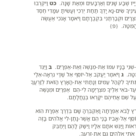
ַיָּיו שֶׁבַע שָׁנִים וְאַרְבָּעִים וּמְאַת שָׁנָה.
כט
וַיִּקְרְבוּ
ינֶיךָ שִׂים-נָא יָדְךָ תַּחַת יְרֵכִי וְעָשִׂיתָ עִמָּדִי חֶסֶד
צְרַיִם וּקְבַרְתַּנִי בִּקְבֻרָתָם וַיֹּאמַר אָנֹכִי אֶעֱשֶׂה
שׁ הַמִּטָּה. {פ}
ת-שְׁנֵי בָנָיו עִמּוֹ אֶת-מְנַשֶּׁה וְאֶת-אֶפְרָיִם.
ב
וַיַּגֵּד
מִּטָּה.
ג
וַיֹּאמֶר יַעֲקֹב אֶל-יוֹסֵף אֵל שַׁדַּי נִרְאָה-אֵלַי
נְתַתִּיךָ לִקְהַל עַמִּים וְנָתַתִּי אֶת-הָאָרֶץ הַזֹּאת לְזַרְעֲךָ
 עַד-בֹּאִי אֵלֶיךָ מִצְרַיְמָה לִי-הֵם אֶפְרַיִם וּמְנַשֶּׁה
 עַל שֵׁם אֲחֵיהֶם יִקָּרְאוּ בְּנַחֲלָתָם.
אֶרֶץ לָבֹא אֶפְרָתָה וָאֶקְבְּרֶהָ שָּׁם בְּדֶרֶךְ אֶפְרָת הִוא
וֹסֵף אֶל-אָבִיו בָּנַי הֵם אֲשֶׁר-נָתַן-לִי אֱלֹהִים בָּזֶה
ְאוֹת וַיַּגֵּשׁ אֹתָם אֵלָיו וַיִּשַּׁק לָהֶם וַיְחַבֵּק
ה אֹתִי אֱלֹהִים גַּם אֶת-זַרְעֶךָ.