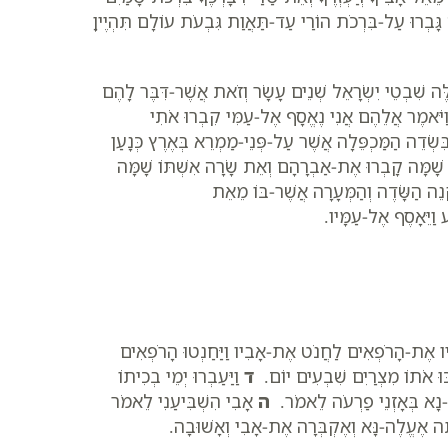
גָּבְרוּ עַל-בִּרְכֹת הוֹרַי עַד-תַּאֲוַת גִּבְעֹת עוֹלָם תִּהְיֶיןָ
ֶה שִׁבְטֵי יִשְׂרָאֵל שְׁנֵים עָשָׂר וְזֹאת אֲשֶׁר-דִּבֶּר לָהֶם
ַיֹּאמֶר אֲלֵהֶם אֲנִי נֶאֱסָף אֶל-עַמִּי קִבְרוּ אֹתִי
ִשְׂדֵה הַמַּכְפֵּלָה אֲשֶׁר עַל-פְּנֵי-מַמְרֵא בְּאֶרֶץ כְּנָעַן
ָׁמָּה קָבְרוּ אֶת-אַבְרָהָם וְאֵת שָׂרָה אִשְׁתּוֹ שָׁמָּה
ֵה הַשָּׂדֶה וְהַמְּעָרָה אֲשֶׁר-בּוֹ מֵאֵת
ע וַיֵּאָסֶף אֶל-עַמָּיו.
יו אֶת-הָרֹפְאִים לַחֲנֹט אֶת-אָבִיו וַיַּחַנְטוּ הָרֹפְאִים
ִבְכּוּ אֹתוֹ מִצְרַיִם שִׁבְעִים יוֹם.
ד
וַיַּעַבְרוּ יְמֵי בְכִיתוֹ
ּ-נָא בְּאָזְנֵי פַרְעֹה לֵאמֹר.
ה
אָבִי הִשְׁבִּיעַנִי לֵאמֹר
עַתָּה אֶעֱלֶה-נָּא וְאֶקְבְּרָה אֶת-אָבִי וְאָשׁוּבָה.