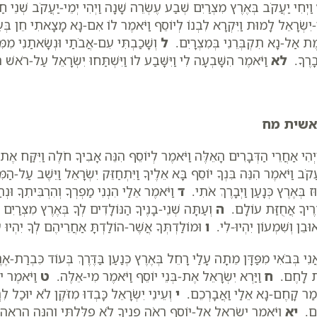
וַיְחִי יַעֲקֹב בְּאֶרֶץ מִצְרַיִם שְׁבַע עֶשְׂרֵה שָׁנָה וַיְהִי יְמֵי-יַעֲקֹב שְׁנֵי ח
-יִשְׂרָאֵל לָמוּת וַיִּקְרָא לִבְנוֹ לְיוֹסֵף וַיֹּאמֶר לוֹ אִם-נָא מָצָאתִי חֵן בְּעֵ
מֶת אַל-נָא תִקְבְּרֵנִי בְּמִצְרָיִם.
ל
וְשָׁכַבְתִּי עִם-אֲבֹתַי וּנְשָׂאתַנִי מִמִּ
בָרֶךָ.
לא
וַיֹּאמֶר הִשָּׁבְעָה לִי וַיִּשָּׁבַע לוֹ וַיִּשְׁתַּחוּ יִשְׂרָאֵל עַל-רֹא
אשית מח
יְהִי אַחֲרֵי הַדְּבָרִים הָאֵלֶּה וַיֹּאמֶר לְיוֹסֵף הִנֵּה אָבִיךָ חֹלֶה וַיִּקַּח אֶ
ֲקֹב וַיֹּאמֶר הִנֵּה בִּנְךָ יוֹסֵף בָּא אֵלֶיךָ וַיִּתְחַזֵּק יִשְׂרָאֵל וַיֵּשֶׁב עַל-הַ
ּז בְּאֶרֶץ כְּנָעַן וַיְבָרֶךְ אֹתִי.
ד
וַיֹּאמֶר אֵלַי הִנְנִי מַפְרְךָ וְהִרְבִּיתִךָ וּ
רֶיךָ אֲחֻזַּת עוֹלָם.
ה
וְעַתָּה שְׁנֵי-בָנֶיךָ הַנּוֹלָדִים לְךָ בְּאֶרֶץ מִצְרַיִם
אוּבֵן וְשִׁמְעוֹן יִהְיוּ-לִי.
ו
וּמוֹלַדְתְּךָ אֲשֶׁר-הוֹלַדְתָּ אַחֲרֵיהֶם לְךָ יִהְיוּ
ֲנִי בְּבֹאִי מִפַּדָּן מֵתָה עָלַי רָחֵל בְּאֶרֶץ כְּנַעַן בַּדֶּרֶךְ בְּעוֹד כִּבְרַת-
ת לָחֶם.
ח
וַיַּרְא יִשְׂרָאֵל אֶת-בְּנֵי יוֹסֵף וַיֹּאמֶר מִי-אֵלֶּה.
ט
וַיֹּאמֶר י
ֹאמַר קָחֶם-נָא אֵלַי וַאֲבָרְכֵם.
י
וְעֵינֵי יִשְׂרָאֵל כָּבְדוּ מִזֹּקֶן לֹא יוּכַל לִר
ֶם.
יא
וַיֹּאמֶר יִשְׂרָאֵל אֶל-יוֹסֵף רְאֹה פָנֶיךָ לֹא פִלָּלְתִּי וְהִנֵּה הֶרְאָ