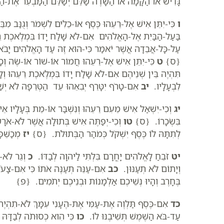
גָּדִישׁ אוֹ הַקָּמָה אוֹ הַשָּׂדֶה שַׁלֵּם יְשַׁלֵּם הַמַּבְעִר אֶת
ו
כִּי-יִתֵּן אִישׁ אֶל-רֵעֵהוּ כֶּסֶף אוֹ-כֵלִים לִשְׁמֹר וְגֻנַּב מִבּ
בַּעַל-הַבַּיִת אֶל-הָאֱלֹהִים אִם-לֹא שָׁלַח יָדוֹ בִּמְלֶאכֶת 
עַל-כָּל-אֲבֵדָה אֲשֶׁר יֹאמַר כִּי-הוּא זֶה עַד הָאֱלֹהִים יָבֹא דּ
{ס}
ט
כִּי-יִתֵּן אִישׁ אֶל-רֵעֵהוּ חֲמוֹר אוֹ-שׁוֹר אוֹ-שֶׂה וְכ
תִּהְיֶה בֵּין שְׁנֵיהֶם אִם-לֹא שָׁלַח יָדוֹ בִּמְלֶאכֶת רֵעֵהוּ וְלָ
לִבְעָלָיו.
יב
אִם-טָרֹף יִטָּרֵף יְבִאֵהוּ עֵד הַטְּרֵפָה לֹא יְ
יג
וְכִי-יִשְׁאַל אִישׁ מֵעִם רֵעֵהוּ וְנִשְׁבַּר אוֹ-מֵת בְּעָלָיו אֵי
בִּשְׂכָרוֹ. {ס}
טו
וְכִי-יְפַתֶּה אִישׁ בְּתוּלָה אֲשֶׁר לֹא-אֹרָשׂ
לְתִתָּהּ לוֹ כֶּסֶף יִשְׁקֹל כְּמֹהַר הַבְּתוּלֹת. {ס}
יז
מְכַשֵּׁ
יט
זֹבֵחַ לָאֱלֹהִים יָחֳרָם בִּלְתִּי לַיהוָה לְבַדּוֹ.
כ
וְגֵר לֹא-ת
וְיָתוֹם לֹא תְעַנּוּן.
כב
אִם-עַנֵּה תְעַנֶּה אֹתוֹ כִּי אִם-צָעֹ
בֶּחָרֶב וְהָיוּ נְשֵׁיכֶם אַלְמָנוֹת וּבְנֵיכֶם יְתֹמִים. {פ}
כד
אִם-כֶּסֶף תַּלְוֶה אֶת-עַמִּי אֶת-הֶעָנִי עִמָּךְ לֹא-תִהְיֶה ל
עַד-בֹּא הַשֶּׁמֶשׁ תְּשִׁיבֶנּוּ לוֹ.
כו
כִּי הִוא כְסוּתֹה לְבַדָּהּ הִו