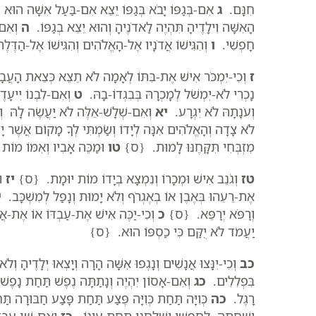
חִנָּם.
ג
אִם-בְּגַפּוֹ יָבֹא בְּגַפּוֹ יֵצֵא אִם-בַּעַל אִשָּׁה הוּא ו
הָאִשָּׁה וִילָדֶיהָ תִּהְיֶה לַאדֹנֶיהָ וְהוּא יֵצֵא בְגַפּוֹ.
ה
וְאִם-
חָפְשִׁי.
ו
וְהִגִּישׁוֹ אֲדֹנָיו אֶל-הָאֱלֹהִים וְהִגִּישׁוֹ אֶל-הַדֶּ
ז
וְכִי-יִמְכֹּר אִישׁ אֶת-בִּתּוֹ לְאָמָה לֹא תֵצֵא כְּצֵאת הָעֲ
נָכְרִי לֹא-יִמְשֹׁל לְמָכְרָהּ בְּבִגְדוֹ-בָהּ.
ט
וְאִם-לִבְנוֹ יִיעָדֶ
וְעֹנָתָהּ לֹא יִגְרָע.
יא
וְאִם-שְׁלָשׁ-אֵלֶּה לֹא יַעֲשֶׂה לָהּ 
לֹא צָדָה וְהָאֱלֹהִים אִנָּה לְיָדוֹ וְשַׂמְתִּי לְךָ מָקוֹם אֲשֶׁ
מִזְבְּחִי תִּקָּחֶנּוּ לָמוּת. {ס}
טו
וּמַכֵּה אָבִיו וְאִמּוֹ מו
טז
וְגֹנֵב אִישׁ וּמְכָרוֹ וְנִמְצָא בְיָדוֹ מוֹת יוּמָת. {ס}
יז
וּ
אֶת-רֵעֵהוּ בְּאֶבֶן אוֹ בְאֶגְרֹף וְלֹא יָמוּת וְנָפַל לְמִשְׁכָּב.
י
וְרַפֹּא יְרַפֵּא. {ס}
כ
וְכִי-יַכֶּה אִישׁ אֶת-עַבְדּוֹ אוֹ אֶת-אֲמ
יַעֲמֹד לֹא יֻקַּם כִּי כַסְפּוֹ הוּא. {ס}
כב
וְכִי-יִנָּצוּ אֲנָשִׁים וְנָגְפוּ אִשָּׁה הָרָה וְיָצְאוּ יְלָדֶיהָ וְל
בִּפְלִלִים.
כג
וְאִם-אָסוֹן יִהְיֶה וְנָתַתָּה נֶפֶשׁ תַּחַת נָפֶש
רָגֶל.
כה
כְּוִיָּה תַּחַת כְּוִיָּה פֶּצַע תַּחַת פָּצַע חַבּוּרָה
וְשִׁחֲתָהּ לַחָפְשִׁי יְשַׁלְּחֶנּוּ תַּחַת עֵינוֹ.
כז
וְאִם-שֵׁן עַבְדּו