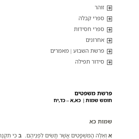
זוהר
ספרי קבלה
ספרי חסידות
אחרונים
פרשת השבוע | מאמרים
סידור תפילה
פרשת משפטים
חומש שמות | כא,א – כד,יח
שמות כא
א
וְאֵלֶּה הַמִּשְׁפָּטִים אֲשֶׁר תָּשִׂים לִפְנֵיהֶם.
ב
כִּי תִקְנֶה