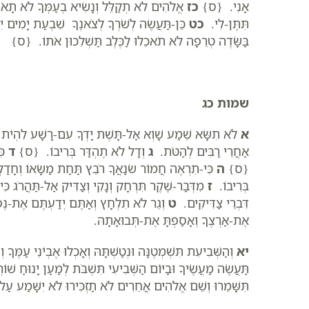
אָנִי. {ס}
כז
אֱלֹהִים לֹא תְקַלֵּל וְנָשִׂיא בְעַמְּךָ לֹא תָ
תִּתֶּן-לִי.
כט
כֵּן-תַּעֲשֶׂה לְשֹׁרְךָ לְצֹאנֶךָ שִׁבְעַת יָמִים יִהְ
בַּשָּׂדֶה טְרֵפָה לֹא תֹאכֵלוּ לַכֶּלֶב תַּשְׁלִכוּן אֹתוֹ. {ס}
שמות כג
א
לֹא תִשָּׂא שֵׁמַע שָׁוְא אַל-תָּשֶׁת יָדְךָ עִם-רָשָׁע לִהְי
אַחֲרֵי רַבִּים לְהַטֹּת.
ג
וְדָל לֹא תֶהְדַּר בְּרִיבוֹ. {ס}
ד
כִּ
{ס}
ה
כִּי-תִרְאֶה חֲמוֹר שֹׂנַאֲךָ רֹבֵץ תַּחַת מַשָּׂאוֹ וְחָדַ
בְּרִיבוֹ.
ז
מִדְּבַר-שֶׁקֶר תִּרְחָק וְנָקִי וְצַדִּיק אַל-תַּהֲרֹג כּ
דִּבְרֵי צַדִּיקִים.
ט
וְגֵר לֹא תִלְחָץ וְאַתֶּם יְדַעְתֶּם אֶת-נֶפֶ
אֶת-אַרְצֶךָ וְאָסַפְתָּ אֶת-תְּבוּאָתָהּ.
יא
וְהַשְּׁבִיעִת תִּשְׁמְטֶנָּה וּנְטַשְׁתָּהּ וְאָכְלוּ אֶבְיֹנֵי עַמֶּך
תַּעֲשֶׂה מַעֲשֶׂיךָ וּבַיּוֹם הַשְּׁבִיעִי תִּשְׁבֹּת לְמַעַן יָנוּחַ שׁוֹרְ
תִּשָּׁמֵרוּ וְשֵׁם אֱלֹהִים אֲחֵרִים לֹא תַזְכִּירוּ לֹא יִשָּׁמַע עַ