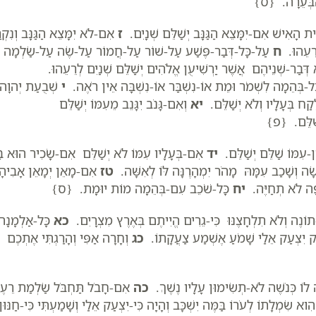
-הַבְּעֵרָה. {ס}
ֵית הָאִישׁ אִם-יִמָּצֵא הַגַּנָּב יְשַׁלֵּם שְׁנָיִם.
ז
אִם-לֹא יִמָּצֵא הַגַּנָּב וְנִקְ
רֵעֵהוּ.
ח
עַל-כָּל-דְּבַר-פֶּשַׁע עַל-שׁוֹר עַל-חֲמוֹר עַל-שֶׂה עַל-שַׂלְמָה
ְבַר-שְׁנֵיהֶם אֲשֶׁר יַרְשִׁיעֻן אֱלֹהִים יְשַׁלֵּם שְׁנַיִם לְרֵעֵהוּ.
ָל-בְּהֵמָה לִשְׁמֹר וּמֵת אוֹ-נִשְׁבַּר אוֹ-נִשְׁבָּה אֵין רֹאֶה.
י
שְׁבֻעַת יְהוָה
קַח בְּעָלָיו וְלֹא יְשַׁלֵּם.
יא
וְאִם-גָּנֹב יִגָּנֵב מֵעִמּוֹ יְשַׁלֵּם
שַׁלֵּם. {פ}
ן-עִמּוֹ שַׁלֵּם יְשַׁלֵּם.
יד
אִם-בְּעָלָיו עִמּוֹ לֹא יְשַׁלֵּם אִם-שָׂכִיר הוּא בּ
ָה וְשָׁכַב עִמָּהּ מָהֹר יִמְהָרֶנָּה לּוֹ לְאִשָּׁה.
טז
אִם-מָאֵן יְמָאֵן אָבִיהָ
פָה לֹא תְחַיֶּה.
יח
כָּל-שֹׁכֵב עִם-בְּהֵמָה מוֹת יוּמָת. {ס}
וֹנֶה וְלֹא תִלְחָצֶנּוּ כִּי-גֵרִים הֱיִיתֶם בְּאֶרֶץ מִצְרָיִם.
כא
כָּל-אַלְמָנָה
ק יִצְעַק אֵלַי שָׁמֹעַ אֶשְׁמַע צַעֲקָתוֹ.
כג
וְחָרָה אַפִּי וְהָרַגְתִּי אֶתְכֶם
וֹ כְּנֹשֶׁה לֹא-תְשִׂימוּן עָלָיו נֶשֶׁךְ.
כה
אִם-חָבֹל תַּחְבֹּל שַׂלְמַת רֵעֶך
א שִׂמְלָתוֹ לְעֹרוֹ בַּמֶּה יִשְׁכָּב וְהָיָה כִּי-יִצְעַק אֵלַי וְשָׁמַעְתִּי כִּי-חַנּוּן