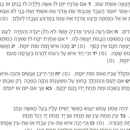
ְיָצְאָה אִשְׁתּוֹ עִמּוֹ.
ד
אִם-אֲדֹנָיו יִתֶּן-לוֹ אִשָּׁה וְיָלְדָה-לוֹ בָנִים אוֹ בָנ
אָמֹר יֹאמַר הָעֶבֶד אָהַבְתִּי אֶת-אֲדֹנִי אֶת-אִשְׁתִּי וְאֶת-בָּנָי לֹא אֵצֵא
לֶת אוֹ אֶל-הַמְּזוּזָה וְרָצַע אֲדֹנָיו אֶת-אָזְנוֹ בַּמַּרְצֵעַ וַעֲבָדוֹ לְעֹלָם. {ס}
בָדִים.
ח
אִם-רָעָה בְּעֵינֵי אֲדֹנֶיהָ אֲשֶׁר-לא (לוֹ) יְעָדָהּ וְהֶפְדָּהּ לְעַם
נָּה כְּמִשְׁפַּט הַבָּנוֹת יַעֲשֶׂה-לָּהּ.
י
אִם-אַחֶרֶת יִקַּח-לוֹ שְׁאֵרָהּ כְּסוּתָה
וְיָצְאָה חִנָּם אֵין כָּסֶף. {ס}
יב
מַכֵּה אִישׁ וָמֵת מוֹת יוּמָת.
יג
וַאֲשֶׁר
ר יָנוּס שָׁמָּה. {ס}
יד
וְכִי-יָזִד אִישׁ עַל-רֵעֵהוּ לְהָרְגוֹ בְעָרְמָה מֵעִם
ֹת יוּמָת. {ס}
מְקַלֵּל אָבִיו וְאִמּוֹ מוֹת יוּמָת. {ס}
יח
וְכִי-יְרִיבֻן אֲנָשִׁים וְהִכָּה-אִישׁ
ט
אִם-יָקוּם וְהִתְהַלֵּךְ בַּחוּץ עַל-מִשְׁעַנְתּוֹ וְנִקָּה הַמַּכֶּה רַק שִׁבְתּוֹ יִת
ָתוֹ בַּשֵּׁבֶט וּמֵת תַּחַת יָדוֹ נָקֹם יִנָּקֵם.
כא
אַךְ אִם-יוֹם אוֹ יוֹמַיִם
ֹא יִהְיֶה אָסוֹן עָנוֹשׁ יֵעָנֵשׁ כַּאֲשֶׁר יָשִׁית עָלָיו בַּעַל הָאִשָּׁה וְנָתַן
ׁ.
כד
עַיִן תַּחַת עַיִן שֵׁן תַּחַת שֵׁן יָד תַּחַת יָד רֶגֶל תַּחַת
 תַּחַת חַבּוּרָה. {ס}
כו
וְכִי-יַכֶּה אִישׁ אֶת-עֵין עַבְדּוֹ אוֹ-אֶת-עֵין אֲמָתוֹ
ֹ אוֹ-שֵׁן אֲמָתוֹ יַפִּיל לַחָפְשִׁי יְשַׁלְּחֶנּוּ תַּחַת שִׁנּוֹ. {פ}