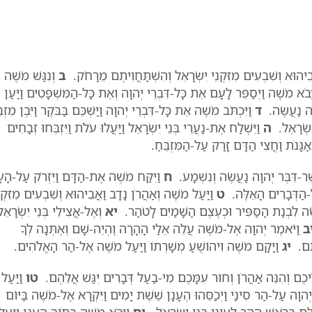
הוּא וְשִׁבְעִים מִזִּקְנֵי יִשְׂרָאֵל וְהִשְׁתַּחֲוִיתֶם מֵרָחֹק.
ב
וְנִגַּשׁ מֹשֶׁה
ָּבֹא מֹשֶׁה וַיְסַפֵּר לָעָם אֵת כָּל-דִּבְרֵי יְהוָה וְאֵת כָּל-הַמִּשְׁפָּטִים וַיַּעַן
וָה נַעֲשֶׂה.
ד
וַיִּכְתֹּב מֹשֶׁה אֵת כָּל-דִּבְרֵי יְהוָה וַיַּשְׁכֵּם בַּבֹּקֶר וַיִּבֶן מִזְבּ
ִשְׂרָאֵל.
ה
וַיִּשְׁלַח אֶת-נַעֲרֵי בְּנֵי יִשְׂרָאֵל וַיַּעֲלוּ עֹלֹת וַיִּזְבְּחוּ זְבָחִים
אַגָּנֹת וַחֲצִי הַדָּם זָרַק עַל-הַמִּזְבֵּחַ.
שֶׁר-דִּבֶּר יְהוָה נַעֲשֶׂה וְנִשְׁמָע.
ח
וַיִּקַּח מֹשֶׁה אֶת-הַדָּם וַיִּזְרֹק עַל-הָ
ל-הַדְּבָרִים הָאֵלֶּה.
ט
וַיַּעַל מֹשֶׁה וְאַהֲרֹן נָדָב וַאֲבִיהוּא וְשִׁבְעִים מִזִּקְנ
שֵׂה לִבְנַת הַסַּפִּיר וּכְעֶצֶם הַשָּׁמַיִם לָטֹהַר.
יא
וְאֶל-אֲצִילֵי בְּנֵי יִשְׂרָאֵל
ב
וַיֹּאמֶר יְהוָה אֶל-מֹשֶׁה עֲלֵה אֵלַי הָהָרָה וֶהְיֵה-שָׁם וְאֶתְּנָה לְךָ
ֹתָם.
יג
וַיָּקָם מֹשֶׁה וִיהוֹשֻׁעַ מְשָׁרְתוֹ וַיַּעַל מֹשֶׁה אֶל-הַר הָאֱלֹהִים.
יכֶם וְהִנֵּה אַהֲרֹן וְחוּר עִמָּכֶם מִי-בַעַל דְּבָרִים יִגַּשׁ אֲלֵהֶם.
טו
וַיַּעַל
ד-יְהוָה עַל-הַר סִינַי וַיְכַסֵּהוּ הֶעָנָן שֵׁשֶׁת יָמִים וַיִּקְרָא אֶל-מֹשֶׁה בַּיּוֹם
ֶת בְּרֹאשׁ הָהָר לְעֵינֵי בְּנֵי יִשְׂרָאֵל.
יח
וַיָּבֹא מֹשֶׁה בְּתוֹךְ הֶעָנָן וַיַּעַל