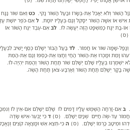
ל הַשּׁוֹר וְלֹא יֵאָכֵל אֶת-בְּשָׂרוֹ וּבַעַל הַשּׁוֹר נָקִי.
כט
וְאִם שׁוֹר נַגָּח
ת אִישׁ אוֹ אִשָּׁה הַשּׁוֹר יִסָּקֵל וְגַם-בְּעָלָיו יוּמָת.
ל
אִם-כֹּפֶר יוּשַׁת עָלָ
אוֹ-בַת יִגָּח כַּמִּשְׁפָּט הַזֶּה יֵעָשֶׂה לּוֹ.
לב
אִם-עֶבֶד יִגַּח הַשּׁוֹר אוֹ
ל. {ס}
ּוּ וְנָפַל-שָׁמָּה שּׁוֹר אוֹ חֲמוֹר.
לד
בַּעַל הַבּוֹר יְשַׁלֵּם כֶּסֶף יָשִׁיב לִבְעָלָי
עֵהוּ וָמֵת וּמָכְרוּ אֶת-הַשּׁוֹר הַחַי וְחָצוּ אֶת-כַּסְפּוֹ וְגַם אֶת-הַמֵּת
יִשְׁמְרֶנּוּ בְּעָלָיו שַׁלֵּם יְשַׁלֵּם שׁוֹר תַּחַת הַשּׁוֹר וְהַמֵּת יִהְיֶה-לּוֹ.
שָּׁה בָקָר יְשַׁלֵּם תַּחַת הַשּׁוֹר וְאַרְבַּע-צֹאן תַּחַת הַשֶּׂה.
ם.
ב
אִם-זָרְחָה הַשֶּׁמֶשׁ עָלָיו דָּמִים לוֹ שַׁלֵּם יְשַׁלֵּם אִם-אֵין לוֹ וְנִמְכַּ
ד-חֲמוֹר עַד-שֶׂה חַיִּים שְׁנַיִם יְשַׁלֵּם. {ס}
ד
כִּי יַבְעֶר-אִישׁ שָׂדֶה
דֵהוּ וּמֵיטַב כַּרְמוֹ יְשַׁלֵּם. {ס}
ה
כִּי-תֵצֵא אֵשׁ וּמָצְאָה קֹצִים וְנֶאֱכַל