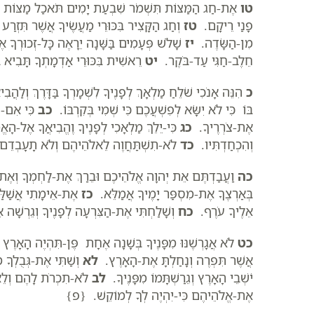
טו
אֶת-חַג הַמַּצּוֹת תִּשְׁמֹר שִׁבְעַת יָמִים תֹּאכַל מַצּוֹת כַּאֲ
פָנַי רֵיקָם.
טז
וְחַג הַקָּצִיר בִּכּוּרֵי מַעֲשֶׂיךָ אֲשֶׁר תִּזְרַ
מִן-הַשָּׂדֶה.
יז
שָׁלֹשׁ פְּעָמִים בַּשָּׁנָה יֵרָאֶה כָּל-זְכוּרְךָ 
חֵלֶב-חַגִּי עַד-בֹּקֶר.
יט
רֵאשִׁית בִּכּוּרֵי אַדְמָתְךָ תָּבִיא ב
כ
הִנֵּה אָנֹכִי שֹׁלֵחַ מַלְאָךְ לְפָנֶיךָ לִשְׁמָרְךָ בַּדָּרֶךְ וְלַה
בּוֹ כִּי לֹא יִשָּׂא לְפִשְׁעֲכֶם כִּי שְׁמִי בְּקִרְבּוֹ.
כב
כִּי אִם-שָׁ
אֶת-צֹרְרֶיךָ.
כג
כִּי-יֵלֵךְ מַלְאָכִי לְפָנֶיךָ וֶהֱבִיאֲךָ אֶל-הָאֱמֹרִי
וְהִכְחַדְתִּיו.
כד
לֹא-תִשְׁתַּחֲוֶה לֵאלֹהֵיהֶם וְלֹא תָעָבְדֵם וְל
כה
וַעֲבַדְתֶּם אֵת יְהוָה אֱלֹהֵיכֶם וּבֵרַךְ אֶת-לַחְמְךָ וְאֶת
בְּאַרְצֶךָ אֶת-מִסְפַּר יָמֶיךָ אֲמַלֵּא.
כז
אֶת-אֵימָתִי אֲשַׁלַּח
אֵלֶיךָ עֹרֶף.
כח
וְשָׁלַחְתִּי אֶת-הַצִּרְעָה לְפָנֶיךָ וְגֵרְשָׁה א
כט
לֹא אֲגָרְשֶׁנּוּ מִפָּנֶיךָ בְּשָׁנָה אֶחָת פֶּן-תִּהְיֶה הָאָרֶץ
אֲשֶׁר תִּפְרֶה וְנָחַלְתָּ אֶת-הָאָרֶץ.
לא
וְשַׁתִּי אֶת-גְּבֻלְךָ 
יֹשְׁבֵי הָאָרֶץ וְגֵרַשְׁתָּמוֹ מִפָּנֶיךָ.
לב
לֹא-תִכְרֹת לָהֶם וְלֵ
אֶת-אֱלֹהֵיהֶם כִּי-יִהְיֶה לְךָ לְמוֹקֵשׁ. {פ}