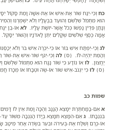
כח
וְכִי-יִגַּח שׁוֹר אֶת-אִישׁ אוֹ אֶת-אִשָּׁה וָמֵת סָקוֹל יִסָּקֵ
הוּא מִתְּמֹל שִׁלְשֹׁם וְהוּעַד בִּבְעָלָיו וְלֹא יִשְׁמְרֶנּוּ וְהֵמִי
וְנָתַן פִּדְיֹן נַפְשׁוֹ כְּכֹל אֲשֶׁר-יוּשַׁת עָלָיו.
לא
אוֹ-בֵן יִגָּח 
אָמָה כֶּסֶף שְׁלֹשִׁים שְׁקָלִים יִתֵּן לַאדֹנָיו וְהַשּׁוֹר יִסָּקֵ
לג
וְכִי-יִפְתַּח אִישׁ בּוֹר אוֹ כִּי-יִכְרֶה אִישׁ בֹּר וְלֹא יְכַסֶּנ
וְהַמֵּת יִהְיֶה-לּוֹ. {ס}
לה
וְכִי-יִגֹּף שׁוֹר-אִישׁ אֶת-שׁוֹר רֵ
יֶחֱצוּן.
לו
אוֹ נוֹדַע כִּי שׁוֹר נַגָּח הוּא מִתְּמוֹל שִׁלְשֹׁם וְלֹא 
{ס}
לז
כִּי יִגְנֹב-אִישׁ שׁוֹר אוֹ-שֶׂה וּטְבָחוֹ אוֹ מְכָרוֹ חֲמִ
שמות כב
א
אִם-בַּמַּחְתֶּרֶת יִמָּצֵא הַגַּנָּב וְהֻכָּה וָמֵת אֵין לוֹ דָּמִי
בִּגְנֵבָתוֹ.
ג
אִם-הִמָּצֵא תִמָּצֵא בְיָדוֹ הַגְּנֵבָה מִשּׁוֹר עַ
אוֹ-כֶרֶם וְשִׁלַּח אֶת-בְּעִירֹה וּבִעֵר בִּשְׂדֵה אַחֵר מֵיטַב שָׂ