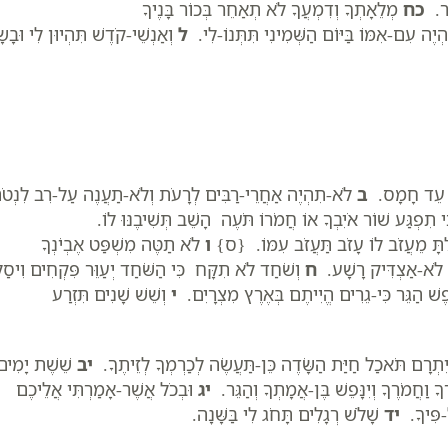
אֹר.
כח
מְלֵאָתְךָ וְדִמְעֲךָ לֹא תְאַחֵר בְּכוֹר בָּנֶיךָ
יֶה עִם-אִמּוֹ בַּיּוֹם הַשְּׁמִינִי תִּתְּנוֹ-לִי.
ל
וְאַנְשֵׁי-קֹדֶשׁ תִּהְיוּן לִי וּבָשׂ
ֹת עֵד חָמָס.
ב
לֹא-תִהְיֶה אַחֲרֵי-רַבִּים לְרָעֹת וְלֹא-תַעֲנֶה עַל-רִב לִנְטֹ
י תִפְגַּע שׁוֹר אֹיִבְךָ אוֹ חֲמֹרוֹ תֹּעֶה הָשֵׁב תְּשִׁיבֶנּוּ לוֹ.
לְתָּ מֵעֲזֹב לוֹ עָזֹב תַּעֲזֹב עִמּוֹ. {ס}
ו
לֹא תַטֶּה מִשְׁפַּט אֶבְיֹנְךָ
ִי לֹא-אַצְדִּיק רָשָׁע.
ח
וְשֹׁחַד לֹא תִקָּח כִּי הַשֹּׁחַד יְעַוֵּר פִּקְחִים וִיסַל
שׁ הַגֵּר כִּי-גֵרִים הֱיִיתֶם בְּאֶרֶץ מִצְרָיִם.
י
וְשֵׁשׁ שָׁנִים תִּזְרַע
ָ וְיִתְרָם תֹּאכַל חַיַּת הַשָּׂדֶה כֵּן-תַּעֲשֶׂה לְכַרְמְךָ לְזֵיתֶךָ.
יב
שֵׁשֶׁת יָמִים
ךָ וַחֲמֹרֶךָ וְיִנָּפֵשׁ בֶּן-אֲמָתְךָ וְהַגֵּר.
יג
וּבְכֹל אֲשֶׁר-אָמַרְתִּי אֲלֵיכֶם
ל-פִּיךָ.
יד
שָׁלֹשׁ רְגָלִים תָּחֹג לִי בַּשָּׁנָה.