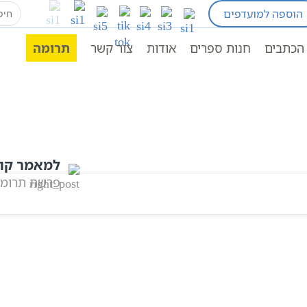
earch
הוספה למועדפים
for:
חומש שמות
פרשת משפטים
תורה
תנ"ך מנוקד
הכתבים
חנות ספרים
אודות
צור קשר
תרומה
למאמר קו
פרשת תרומ
אהבתם? שתפו