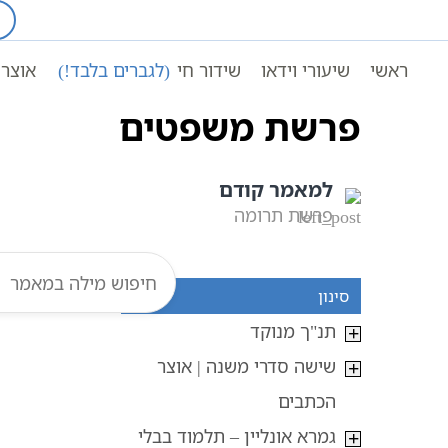
Ski
t
עמוד ראשי
אוצר הכתבים
conten
ראשי
שיעורי וידאו
שידור חי
(לגברים בלבד!)
אוצר 
פרשת משפטים
למאמר קודם
פרשת תרומה
סינון
תנ"ך מנוקד
שישה סדרי משנה | אוצר
הכתבים
גמרא אונליין – תלמוד בבלי