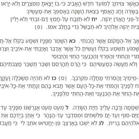
שֶׁר צִוִּיתִךָ לְמוֹעֵד חֹדֶשׁ הָאָבִיב כִּי-בוֹ יָצָאתָ מִמִּצְרָיִם וְלֹא-יֵרָאוּ
ע בַּשָּׂדֶה וְחַג הָאָסִף בְּצֵאת הַשָּׁנָה בְּאָסְפְּךָ אֶת-מַעֲשֶׂיךָ
אֶל-פְּנֵי הָאָדֹן יְהוָה.
יח
לֹא-תִזְבַּח עַל-חָמֵץ דַּם-זִבְחִי וְלֹא-יָלִין
ֵּית יְהוָה אֱלֹהֶיךָ לֹא-תְבַשֵּׁל גְּדִי בַּחֲלֵב אִמּוֹ. {פ}
ֲבִיאֲךָ אֶל-הַמָּקוֹם אֲשֶׁר הֲכִנֹתִי.
כא
הִשָּׁמֶר מִפָּנָיו וּשְׁמַע בְּקֹלוֹ אַל-תַּ
מוֹעַ תִּשְׁמַע בְּקֹלוֹ וְעָשִׂיתָ כֹּל אֲשֶׁר אֲדַבֵּר וְאָיַבְתִּי אֶת-אֹיְבֶיךָ וְצַרְתּ
 וְהַחִתִּי וְהַפְּרִזִּי וְהַכְּנַעֲנִי הַחִוִּי וְהַיְבוּסִי
ֹא תַעֲשֶׂה כְּמַעֲשֵׂיהֶם כִּי הָרֵס תְּהָרְסֵם וְשַׁבֵּר תְּשַׁבֵּר מַצֵּבֹתֵיהֶם
-מֵימֶיךָ וַהֲסִרֹתִי מַחֲלָה מִקִּרְבֶּךָ. {ס}
כו
לֹא תִהְיֶה מְשַׁכֵּלָה וַעֲקָר
 לְפָנֶיךָ וְהַמֹּתִי אֶת-כָּל-הָעָם אֲשֶׁר תָּבֹא בָּהֶם וְנָתַתִּי אֶת-כָּל-אֹיְבֶי
ֶת-הַחִוִּי אֶת-הַכְּנַעֲנִי וְאֶת-הַחִתִּי מִלְּפָנֶיךָ.
 שְׁמָמָה וְרַבָּה עָלֶיךָ חַיַּת הַשָּׂדֶה.
ל
מְעַט מְעַט אֲגָרְשֶׁנּוּ מִפָּנֶיךָ עַד
מִיַּם-סוּף וְעַד-יָם פְּלִשְׁתִּים וּמִמִּדְבָּר עַד-הַנָּהָר כִּי אֶתֵּן בְּיֶדְכֶם אֵת
אלֹהֵיהֶם בְּרִית.
לג
לֹא יֵשְׁבוּ בְּאַרְצְךָ פֶּן-יַחֲטִיאוּ אֹתְךָ לִי כִּי תַעֲבֹד