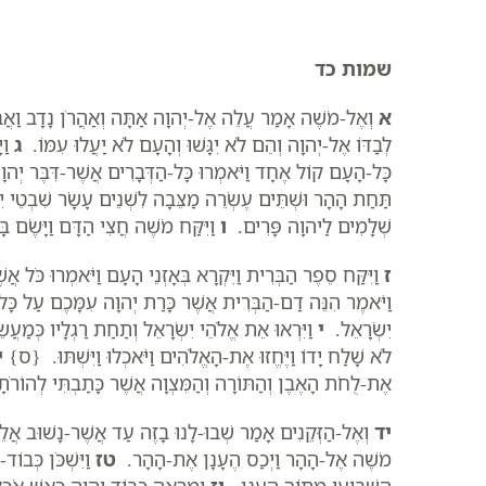
שמות כד
א
וְאֶל-מֹשֶׁה אָמַר עֲלֵה אֶל-יְהוָה אַתָּה וְאַהֲרֹן נָדָב וַאֲבִי
לְבַדּוֹ אֶל-יְהוָה וְהֵם לֹא יִגָּשׁוּ וְהָעָם לֹא יַעֲלוּ עִמּוֹ.
ג
וַי
כָּל-הָעָם קוֹל אֶחָד וַיֹּאמְרוּ כָּל-הַדְּבָרִים אֲשֶׁר-דִּבֶּר יְה
תַּחַת הָהָר וּשְׁתֵּים עֶשְׂרֵה מַצֵּבָה לִשְׁנֵים עָשָׂר שִׁבְטֵי י
שְׁלָמִים לַיהוָה פָּרִים.
ו
וַיִּקַּח מֹשֶׁה חֲצִי הַדָּם וַיָּשֶׂם בָּ
ז
וַיִּקַּח סֵפֶר הַבְּרִית וַיִּקְרָא בְּאָזְנֵי הָעָם וַיֹּאמְרוּ כֹּל אֲ
וַיֹּאמֶר הִנֵּה דַם-הַבְּרִית אֲשֶׁר כָּרַת יְהוָה עִמָּכֶם עַל כָּ
יִשְׂרָאֵל.
י
וַיִּרְאוּ אֵת אֱלֹהֵי יִשְׂרָאֵל וְתַחַת רַגְלָיו כְּמַעֲ
לֹא שָׁלַח יָדוֹ וַיֶּחֱזוּ אֶת-הָאֱלֹהִים וַיֹּאכְלוּ וַיִּשְׁתּוּ. {ס}
י
אֶת-לֻחֹת הָאֶבֶן וְהַתּוֹרָה וְהַמִּצְוָה אֲשֶׁר כָּתַבְתִּי לְהוֹר
יד
וְאֶל-הַזְּקֵנִים אָמַר שְׁבוּ-לָנוּ בָזֶה עַד אֲשֶׁר-נָשׁוּב אֲלֵ
מֹשֶׁה אֶל-הָהָר וַיְכַס הֶעָנָן אֶת-הָהָר.
טז
וַיִּשְׁכֹּן כְּבוֹ
הַשְּׁבִיעִי מִתּוֹךְ הֶעָנָן.
יז
וּמַרְאֵה כְּבוֹד יְהוָה כְּאֵשׁ אֹכֶל