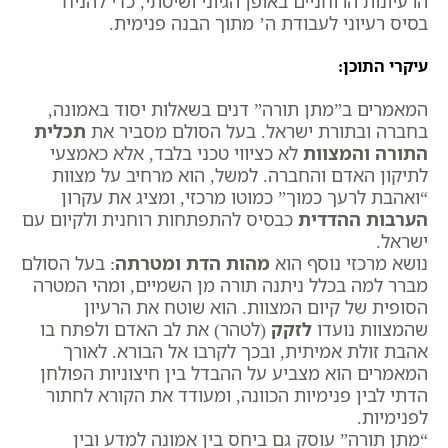
הרעיונות הרוחניים באופן הגיוני ושיטתי, כדי להניח
בסיס רעיוני לעבודת ה’ מתוך הבנה פנימית.
עיקרי התוכן:
המאמרים ב”מתן תורה” דנים בשאלות יסוד באמונה,
בחברה ובתורת ישראל. בעל הסולם מסביר את
תכלית
התורה והמצוות
לא כציווי טכני בלבד, אלא כאמצעי
לתיקון האדם והחברה. למשל, הוא מרחיב על מצוות
“ואהבת לרעך כמוך” כמוטו מרכזי, ומציג את עקרון
הערבות ההדדית
כבסיס להתפתחות רוחנית ולקיום עם
ישראל.
נושא מרכזי נוסף הוא
מהות הדת ומטרתה
: בעל הסולם
מברר למה בכלל ניתנה תורה מן השמיים, ומהי המטרה
הסופית של קיום המצוות. הוא שוטח את הרעיון
שהמצוות נועדו
לזקק
(לטהר) את לב האדם ולפתח בו
אהבת זולת אמיתית, ובכך לקרבו אל הבורא. לאורך
המאמרים הוא מצביע על ההבדל בין חיצוניות הפולחן
הדתי לבין פנימיות הכוונה, ומעודד את הקורא לחתור
לפנימיות.
“מתן תורה” עוסק גם ביחס בין אמונה למדע ובין