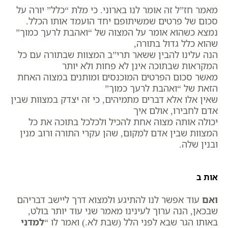
מאמר חז”ל זה אומר לנו בארוני. כי מלת “כלל” יורה על
סכום של פרטים שמשיתופם יחד הועמד אותו הכלל.
נמצא כשהוא אומר על המצוה של “ואהבת לרעך כמוך”
שהוא כלל גדול בתורה,
הנה עלינו להבין ששאר תרי”ב המצוות שבתורה עם כל
המקראות שבתוכה אינן לא פחות ולא יותר
מאשר סכום הפרטים המוכנסים ומותנים במצוה האחת
הזאת של “ואהבת לרעך כמוך”
שאין אלו אלא דברים מתמיהים, כי זה יצדק במצוות שבין
אדם לחבירו, אולם איך
יכולה אותה מצוה אחת להכיל ולכלכל בתוכה את כל
המצוות שבין אדם למקום, שהן עקרי התורה ורוב מנין
ובנין שלה.
אות ב
ואם
עוד אפשר לנו להתיגע ולמצוא דרך ליישב דבריהם
שבכאן, הנה ערוך לעינינו מאמר שני עוד יותר בולט,
באותו הגר שבא לפני הלל (שבת לא.) ואמר לו “
למדני