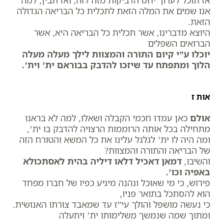
אנו שמים את המלה הזאת לתכלית כל הבריאה הגדולה
הזאת.
היוצא מדברינו, אשר תכלית כל הבריאה היא, אשר
הברואים השפלים
יוכלו ע”י קיום התורה והמצוות לילך מעלה מעלה
הלוך ומתפתח עד שיזכו להדבק בבוראם ית’ וית’.
אות ז
אולם
כאן עמדו חכמי הקבלה ושאלו, למה לא בראנו
מתחילה בכל אותה הרוממות הרצויה להדבק בו ית’,
ומה היה לו ית’ לגלגל עלינו את כל המשא והטורח הזה
של הבריאה והתורה והמצוות?
והשיבו,
דמאן דאכיל דלאו דיליה בהית לאסתכולא
באפיה וכו’.
פירוש, כי מי שאוכל ונהנה מיגיע כפיו של חברו מפחד
הוא להסתכל בתואר פניו,
כי נעשה מושפל והולך עי”ז עד שמאבד צורתו האנושית.
ומתוך שמה שנמשך משלימותו ית’ ויתעלה