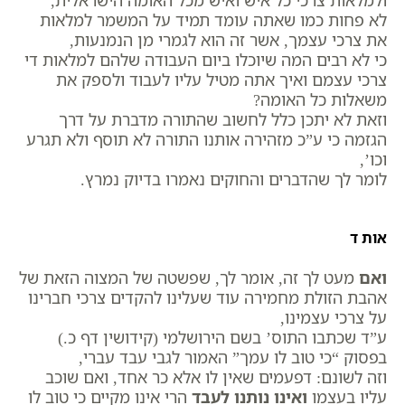
ולמלאות צרכי כל איש ואיש מכל האומה הישראלית,
לא פחות כמו שאתה עומד תמיד על המשמר למלאות
את צרכי עצמך, אשר זה הוא לגמרי מן הנמנעות,
כי לא רבים המה שיוכלו ביום העבודה שלהם למלאות די
צרכי עצמם ואיך אתה מטיל עליו לעבוד ולספק את
משאלות כל האומה?
וזאת לא יתכן כלל לחשוב שהתורה מדברת על דרך
הגזמה כי ע”כ מזהירה אותנו התורה לא תוסף ולא תגרע
וכו’,
לומר לך שהדברים והחוקים נאמרו בדיוק נמרץ.
אות ד
ואם
מעט לך זה, אומר לך, שפשטה של המצוה הזאת של
אהבת הזולת מחמירה עוד שעלינו להקדים צרכי חברינו
על צרכי עצמינו,
ע”ד שכתבו התוס’ בשם הירושלמי (קידושין דף כ.)
בפסוק “כי טוב לו עמך” האמור לגבי עבד עברי,
וזה לשונם: דפעמים שאין לו אלא כר אחד, ואם שוכב
עליו בעצמו
ואינו נותנו לעבד
הרי אינו מקיים כי טוב לו