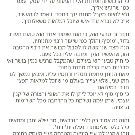
כל הרכוש והחמודות הללו הגיעוני על ידי עסקי עצמי
כמו שהגיעו אליך,
ולא להיות מקבל מתנת ידך בחסד. ויאמר לו העשיר,
א”כ לא נברא עוד איש שיוכל למלאות משאלותיך.
ודבר זה טבעי הוא, כי הגם שמצד אחד הוא טועם תענוג
גדול, ומוסיף והולך כפי שיעור ריבוי מתנותיו,
הנה מצד שני קשה לו לסבול מבושה את ריבוי ההטבה
הזו, שהעשיר הולך ומרבה עליו בכל פעם.
כי חוק טבעי הוא בעולם, שהמקבל מרגיש כמין בושה ואי
סבלנות בעת קבלת מתנת החנם
מאת הנותן מחמת חסדיו ורחמיו עליו. ומכאן נמשך לנו
חוק שני, שלא יצוייר בעולם מי שיוכל למלאות חפצי
חברו במילואם
כי סוף סוף לא יוכל ליתן לו את האופי והצורה של קנין
עצמי, שרק עמה נשלמת כל ההרחבה מכל השלימות
הרצויה.
והנה זה אמור רק כלפי הנבראים, מה שלא יתכן ומתאים
כלל כלפי שלימותו הנעלה ית’ וית’.
וזהו שהכין לנו ע”י היגיעה והטרחה וע”י העסק בתורה