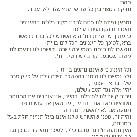
מהם.
וחוק זה מצוי בין כל שורש וענף שלו ולא יעבור.
ומכאן נפתח לנו פתח להבין מקור כללות התענוגים
והיסורים הקבועים בעולמנו,
כי מתוך שהשי”ת וית’ הוא השורש לכל בריותיו אשר
ברא, לפיכך כל הענינים הכלולים בו ית’
ונמשכו לנו הימנו בהמשכה ישרה, יבושמו לנו וינעמו לנו,
משום שטבענו קרוב לשורשינו ית’.
וכל הענינים שאינם נוהגים בו ית’,
ולא נמשכו לנו הימנו בהמשכה ישרה זולת על פי קוטבה
של הבריאה עצמה,
יהיו אלה נגד הטבע שלנו,
ויהיה קשה לנו לסובלם. דהיינו, אנו אוהבים את המנוחה,
ושונאים מאד את התנועה, עד שאין אנו עושים שום
תנועה אם לא להשגת המנוחה,
והיה זה, מפני שהשורש שלנו איננו בעל תנועה זולת בעל
המנוחה,
ואין תנועה ח”ו נוהגת בו כלל, ולפיכך תהיה זו גם כן נגד
טבענו ושנואה לנו.