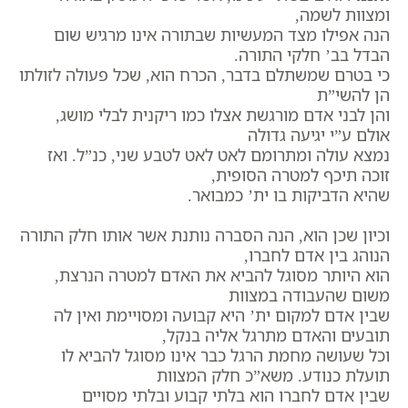
ומצוות לשמה,
הנה אפילו מצד המעשיות שבתורה אינו מרגיש שום
הבדל בב’ חלקי התורה.
כי בטרם שמשתלם בדבר, הכרח הוא, שכל פעולה לזולתו
הן להשי”ת
והן לבני אדם מורגשת אצלו כמו ריקנית לבלי מושג,
אולם ע”י יגיעה גדולה
נמצא עולה ומתרומם לאט לאט לטבע שני, כנ”ל. ואז
זוכה תיכף למטרה הסופית,
שהיא הדביקות בו ית’ כמבואר.
וכיון שכן הוא, הנה הסברה נותנת אשר אותו חלק התורה
הנוהג בין אדם לחברו,
הוא היותר מסוגל להביא את האדם למטרה הנרצת,
משום שהעבודה במצוות
שבין אדם למקום ית’ היא קבועה ומסויימת ואין לה
תובעים והאדם מתרגל אליה בנקל,
וכל שעושה מחמת הרגל כבר אינו מסוגל להביא לו
תועלת כנודע. משא”כ חלק המצוות
שבין אדם לחברו הוא בלתי קבוע ובלתי מסויים