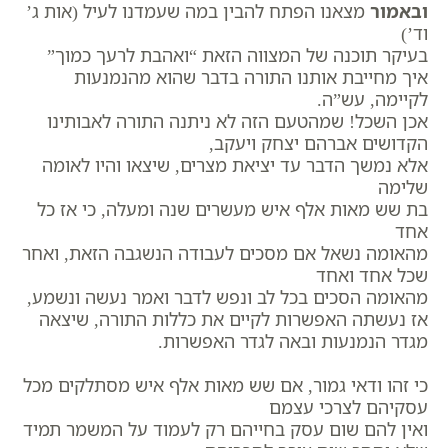
ובאמור
מצאנו הפתח להבין במה שעמדנו לעיל (אות ג’
וד’)
בעיקר תוכנה של המצווה הזאת “ואהבת לרעך כמוך”
איך מחייבת אותנו התורה בדבר שהוא מהנמנעות
לקיימה, עש”ה.
אכן השכל! שמהטעם הזה לא ניתנה התורה לאבותינו
הקדושים אברהם יצחק ויעקב,
אלא נמשך הדבר עד יציאת מצרים, שיצאו והיו לאומה
שלימה
בת שש מאות אלף איש מעשרים שנה ומעלה, כי אז כל
אחד
מהאומה נשאל אם מסכים לעבודה הנשגבה הזאת, ואחר
שכל אחד ואחד
מהאומה הסכים בכל לב ונפש לדבר ואמר נעשה ונשמע,
אז נעשתה האפשרות לקיים את כללות התורה, שיצאה
מגדר הנמנעות ובאה לגדר האפשרות.
כי זהו ודאי גמור, אם שש מאות אלף איש מסתלקים מכל
עסקיהם לצרכי עצמם
ואין להם שום עסק בחייהם רק לעמוד על המשמר תמיד