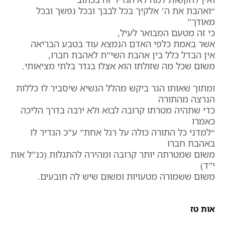
“ואהבת את ה’ אלקיך בכל לבבך ובכל נפשך ובכל
מאודך”
כי זה מטעם המבואר לעיל,
אשר באמת כלפי האדם הנמצא עוד בטבע הבריאה
אין הבדל כלל בין אהבת השי”ת לאהבת חברו,
משום שכל מה שזולתו הוא אצלו בגדר בלתי מציאותי.
ומתוך שאותו הגר ביקש מהלל הנשיא שיסביר לו כללות
הנרצה מהתורה
כדי שתהיה מטרתו קרובה לבוא ולא ירבה בדרך הליכה
כאמרו
“למדני כל התורה כולה על רגל אחת” ע”כ הגדיר לו
באהבת חברו
משום שמטרתה יותר קרובה ומהירה להתגלות (כנ”ל אות
י”ד)
משום ששמורה מטעויות ומשום שיש לה תובעים.
אות טז