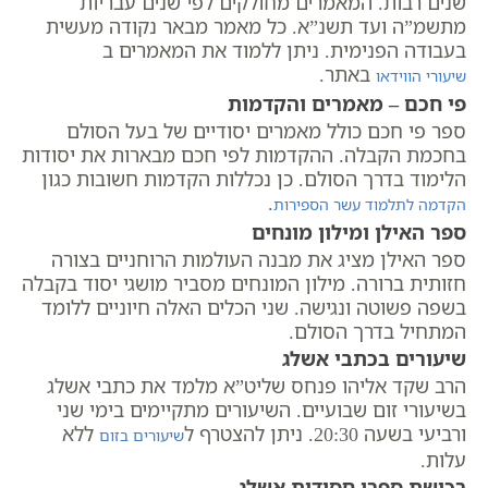
שנים רבות. המאמרים מחולקים לפי שנים עבריות
מתשמ”ה ועד תשנ”א. כל מאמר מבאר נקודה מעשית
בעבודה הפנימית. ניתן ללמוד את המאמרים ב
באתר.
שיעורי הווידאו
פי חכם – מאמרים והקדמות
ספר פי חכם כולל מאמרים יסודיים של בעל הסולם
בחכמת הקבלה. ההקדמות לפי חכם מבארות את יסודות
הלימוד בדרך הסולם. כן נכללות הקדמות חשובות כגון
.
הקדמה לתלמוד עשר הספירות
ספר האילן ומילון מונחים
ספר האילן מציג את מבנה העולמות הרוחניים בצורה
חזותית ברורה. מילון המונחים מסביר מושגי יסוד בקבלה
בשפה פשוטה ונגישה. שני הכלים האלה חיוניים ללומד
המתחיל בדרך הסולם.
שיעורים בכתבי אשלג
הרב שקד אליהו פנחס שליט”א מלמד את כתבי אשלג
בשיעורי זום שבועיים. השיעורים מתקיימים בימי שני
ורביעי בשעה 20:30. ניתן להצטרף ל
ללא
שיעורים בזום
עלות.
רכישת ספרי חסידות אשלג