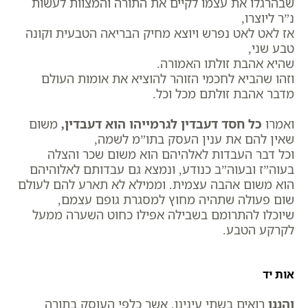
שבהרגלו את עצמו לקיים את התורה והמצוות לעשות
נ”ר ליוצרו,
אז לאט לאט נפרש ויוצא מחיק הבריאה הטבעית וקונה
טבע שני,
שהיא אהבת זולתו האמורה.
וזהו שהביא לחכמי הזוהר להוציא את אומות העולם
מדבר אהבת זולתם מכל וכל.
ואמרו
כל חסד דעבדין לגרמייהו הוא דעבדין,
משום
שאין להם את ענין העסק בתו”מ לשמה,
וכל דבר העבדות לאלהיהם הוא משום שכר והצלה
בעוה”ז ובעוה”ב כנודע, ונמצא גם עבדותם לאלוהיהם
הוא משום אהבה עצמית. וממילא לא תארע להם לעולם
שום פעולה שתהיה מחוץ למסגרת גופם עצמם,
שיוכלו להתרומם בשבילה אפילו כחוט השערה ממעל
לקרקע הטבע.
אות יד
והננו
רואים בשתי עינינו, אשר כלפי העוסק בתורה