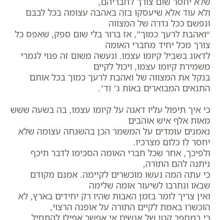
שלא יחסר שום צורך לחבריהם,
ולא עוד אלא שיעסקו בזה באהבה עצומה בכל לבבם
ונפשם ככל גדרה של המצווה
“ואהבת לרעך כמוך”, אז ברור בלי שום ספק, שאפס כל
צורך מכל יחיד מחברי האומה
לדאוג בשביל קיומו עצמו. ונעשה משום זה פנוי לגמרי
משמירת קיומו עצמו, ויכול לקיים
בנקל את המצווה של ואהבת לרעך כמוך בכל אותם
התנאים המבוארים באות ג’ וד’.
כי איך תיפול עליו דאגה על קיומו עצמו, בה בשעה ששש
מאות אלף איש אוהבים
נאמנים עומדים על המשמר הכן בהשגחה עצומה שלא
יחסר לו כלום מצרכיו.
ולפיכך, אחר שכל חברי האומה הסכימו לדבר תיכף
ניתנה להם התורה,
כי עתה המה נעשו מוכשרים לקיימה. אמנם מקודם
שבאו ונתרבו לשיעור אומה שלימה
ואין צריך לומר בזמן האבות שהיו רק יחידים בארץ, לא
הוכשרו באמת לקיים התורה על אופנה הרצוי,
כי במספר קטן של אנשים אי אפשר אפילו להתחיל