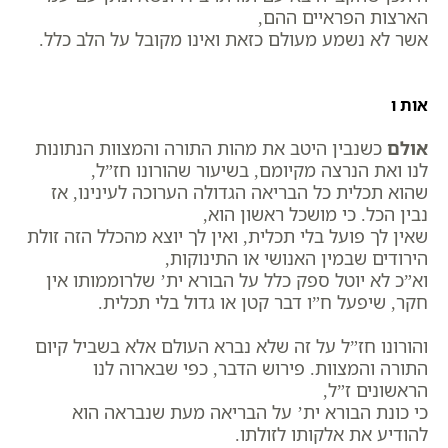
הארצות הפראיים ההם,
אשר לא נשמע מעולם כזאת ואינו מקובל על הלב כלל.
אות ו
אולם
כשנבין היטב את מהות התורה והמצוות הנתונות
לנו ואת הנרצה מקיומם, בשיעור שהורונו חז”ל,
שהוא תכלית כל הבריאה הגדולה הערוכה לעינינו, אז
נבין הכל. כי מושכל ראשון הוא,
שאין לך פועל בלי תכלית, ואין לך יוצא מהכלל הזה זולת
הירודים שבמין האנושי או התינוקות,
וא”כ לא יוטל ספק כלל על הבורא ית’ שלרוממותו אין
חקר, שיפעל ח”ו דבר קטן או גדול בלי תכלית.
והורונו חז”ל על זה שלא נברא העולם אלא בשביל קיום
התורה והמצוות. פירוש הדבר, כפי שבארוה לנו
הראשונים ז”ל,
כי כונת הבורא ית’ על הבריאה מעת שנבראה הוא
להודיע את אלקותו לזולתו.