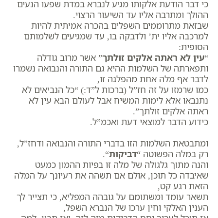
כי דבר הודעת אלקותו מגיע לנברא במדת שפעו הנעים
ההולך ומתרבה אליו עד השיעור הרצוי.
שבזאת מתרוממים השפלים בהכרה אמיתית להיות
למרכבה אליו ית’ ולדבקה בו, עד שמגיעים לשלמותם
הסופית:
“
עין לא ראתה אלקים זולתך
” אשר מרוב גודלה
ותפארתה של השלמות ההיא גם התורה והנבואה נשמרו
לדבר אף מלה אחת מהפלגה זו,
כמו שרמזו על זה חז”ל (ברכות ל”ד:) “כל הנביאים לא
נתנבאו אלא לימות המשיח אבל לעולם הבא עין לא
ראתה אלקים זולתך”.
כידוע הדבר למוצאי דעת ואכמ”ל.
ומתבטאת השלמות הזו בדברי התורה והנבואה ודחז”ל,
רק במלה הפשוטה “
דביקות
“.
והנה מתוך גלגולה של מלה זו בפיות ההמון כמעט
שאיבדה כל תוכן, אולם אם תשהה את רעיונך על המלה
הזאת רגע קט,
תשאר עומד ומשתומם על גובהה המפליא, כי תצייר לך
הענין האלקי וחין ערכו של הנברא השפל,
אז תוכל לערוך יחס הדביקות מזה לזה, ואז תבין, למה