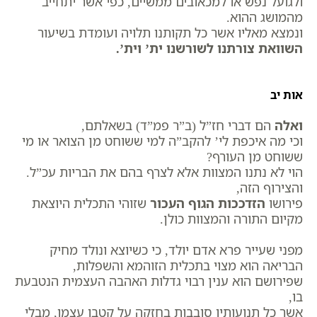
ולגועל נפש או למכאובים ממשיים, כפי אשר יתחייב
מהמושג ההוא.
ונמצא מאליו אשר כל תקותנו תלויה ועומדת בשיעור
השוואת צורתנו לשורשנו ית’ וית’.
אות יב
ואלה
הם דברי חז”ל (ב”ר פמ”ד) בשאלתם,
וכי מה איכפת לי’ להקב”ה למי ששוחט מן הצואר או מי
ששוחט מן העורף?
הוי לא נתנו המצוות אלא לצרף בהם את הבריות עכ”ל.
והצירוף הזה,
פירושו
הזדככות הגוף העכור
שזוהי התכלית היוצאת
מקיום התורה והמצוות כולן.
מפני שעייר פרא אדם יולד, כי כשיוצא ונולד מחיק
הבריאה הוא מצוי בתכלית הזוהמא והשפלות,
שפירושם הוא ענין רבוי גדלות האהבה העצמית הנטבעת
בו,
אשר כל תנועותיו סובבות בחזקה על קטבו עצמו, מבלי