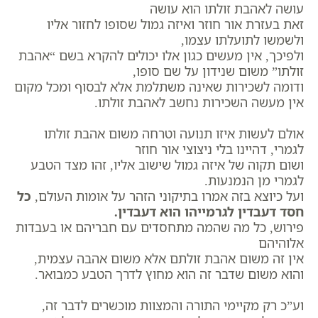
עושה לאהבת זולתו הוא עושה
זאת בעזרת אור חוזר ואיזה גמול שסופו לחזור אליו
ולשמשו לתועלתו עצמו,
ולפיכך, אין מעשים כגון אלו יכולים להקרא בשם “אהבת
זולתו” משום שנידון על שם סופו,
ודומה לשכירות שאינה משתלמת אלא לבסוף ומכל מקום
אין מעשה השכירות נחשב לאהבת זולתו.
אולם לעשות איזו תנועה וטרחה משום אהבת זולתו
לגמרי, דהיינו בלי ניצוצי אור חוזר
ושום תקוה של איזה גמול שישוב אליו, זהו מצד הטבע
לגמרי מן הנמנעות.
ועל כיוצא בזה אמרו בתיקוני הזהר על אומות העולם,
כל
חסד דעבדין לגרמייהו הוא דעבדין.
פירוש, כל מה שהמה מתחסדים עם חבריהם או בעבדות
אלוהיהם
אין זה משום אהבת זולתם אלא משום אהבה עצמית,
והוא משום שדבר זה הוא מחוץ לדרך הטבע כמבואר.
וע”כ רק מקיימי התורה והמצוות מוכשרים לדבר זה,