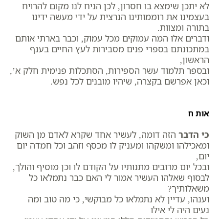
לא יתכן שימצא בו חסרון, לכן הניח לנו מקום להרויח
בעצמינו את רוממותינו הנרצית על ידי מעשה ידינו
בתורה ומצוות.
ודברים אלו המה עמוקים מכל עמוק, וכבר בארתי אותם
במתכונתם בספרי פנים מסבירות לעץ החיים בענף
הראשון,
ובספר תלמוד עשר הספירות, הסתכלות פנימית חלק א’,
וכאן אפרשם בקצרה, שיהיו מובנים לכל נפש.
אות ח
כי הדבר
הזה דומה, לעשיר אחד שקרא לאדם מן השוק
ומאכילהו ומשקהו ומעניק לו מכסף וזהב וכל חמדה יום
יום,
ובכל יום מרובים מתנותיו על הקודם לו וכן מוסיף והולך,
לבסוף שאלהו העשיר אמור לי האם כבר נתמלאו כל
משאלותיך?
וענהו, עדיין לא נתמלאו כל מבוקשי, כי מה טוב ומה
נעים היה לי אילו