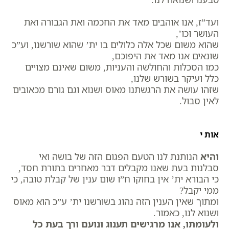
ועד”ז, אנו אוהבים מאד את החכמה ואת הגבורה ואת
העושר וכו’,
שהוא משום שכל אלה כלולים בו ית’ שהוא שורשנו, וע”כ
שונאים אנו מאד את היפוכם,
כמו הסכלות והחולשה והעניות, משום שאינם מצויים
כלל ועיקר בשורש שלנו,
שזהו עושה את הרגשתנו מאוס ושנוא וגם גורם מכאובים
לאין סבול.
אות י
והיא
הנותנת לנו הטעם הפגום הזה של בושה ואי
סבלנות בעת שאנו מקבלים דבר מאחרים בתורת חסד,
כי הבורא ית’ אין בחוקו ח”ו שום ענין של קבלת טובה, כי
ממי יקבל?
ומתוך שאין הענין הזה נהוג בשורשנו ית’ ע”כ הוא מאוס
ושנוא לנו, כאמור.
ולעומתו, אנו מרגישים תענוג ונועם ורך בעת כל