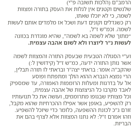
הרמב”ם (הלכות תשובה פ”י)
שלנשים וקטנים אין לגלות את העסק בתורה ומצוות
לשמה, כי לא יוכלו שאתו,
רק כשגדלים וקונים דעת ושכל אז מלמדים אותם לעשות
לשמה. וכמ”ש ז”ל,
“מתוך שלא לשמה בא לשמה”, שהיא מוגדרת בכוונה
לעשות נ”ר ליוצרו ולא לשום אהבה עצמית.
וע”י הסגולה הטבעית שבעסק התורה והמצוות לשמה
אשר נותן התורה ידעה, כמ”ש ז”ל (קידושין ל:)
שהקב”ה אומר: בראתי יצה”ר ובראתי לו תורה תבלין,
הרי נמצא הנברא ההוא הולך ומתפתח ופוסע
אל על בדרגות ומעלות הרוממות האמורה, עד שמספיק
לאבד מקרבו כל הניצוצות של אהבה עצמית,
וכל מצותיו שבגופו מתרוממים, ועושה את כל תנועותיו
רק להשפיע, באופן אשר אפילו ההכרחיות שהוא מקבל,
זורם ג”כ לכונת ההשפעה, כלומר כדי שיוכל להשפיע.
וזהו אמרם ז”ל: לא נתנו המצוות אלא לצרף בהם את
הבריות.