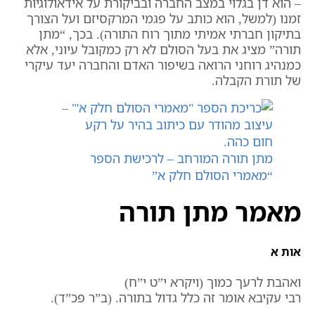
– הוא דן בגלוי במצב החברה ובביקורת על אידאולוגיות
זמנו (למשל, הוא כותב על פגמי המרקסיזם ועל הצורך
בתיקון חברתי אמיתי מתוך רוח התורה). בכך, “מתן
תורה” מציג את בעל הסולם לא רק כמקובל עיוני, אלא
כמנהיג רוחני הרואה בשיפור האדם והחברה יעד עיקרי
של תורת הקבלה.
מתן תורה המורחב – לרכישת הספר
“מאמרי הסולם חלק א”
מאמר מתן תורה
אות א
ואהבת לרעך כמוך (ויקרא י”ט י”ח)
רבי עקיבא אומר זה כלל גדול בתורה. (ב”ר פכ”ד).