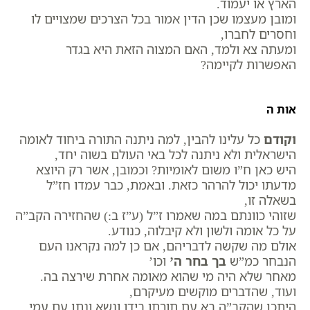
הארץ או יעמוד.
ומובן מעצמו שכן הדין אמור בכל הצרכים שמצויים לו
וחסרים לחברו,
ומעתה צא ולמד, האם המצוה הזאת היא בגדר
האפשרות לקיימה?
אות ה
וקודם
כל עלינו להבין, למה ניתנה התורה ביחוד לאומה
הישראלית ולא ניתנה לכל באי העולם בשוה יחד,
היש כאן ח”ו משום לאומיות? וכמובן, אשר רק היוצא
מדעתו יכול להרהר כזאת. ובאמת, כבר עמדו חז”ל
בשאלה זו,
שזוהי כוונתם במה שאמרו ז”ל (ע”ז ב:) שהחזירה הקב”ה
על כל אומה ולשון ולא קיבלוה, כנודע.
אולם מה שקשה לדבריהם, אם כן למה נקראנו העם
הנבחר כמ”ש
בך בחר ה’
וכו’
מאחר שלא היה מי שהוא מאומה אחרת שירצה בה.
ועוד, שהדברים מוקשים מעיקרם,
היתכן שהקב”ה בא עם תורתו בידו ונשא ונתן עם עמי