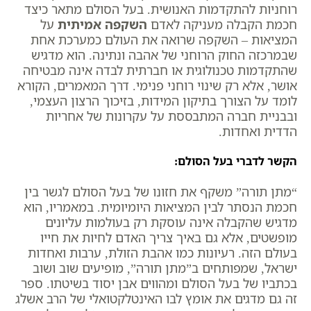
רוחניות להתקדמות האנושית. בעל הסולם מתאר כיצד
חכמת הקבלה מעניקה לאדם
השקפה אמיתית
על
המציאות – השקפה שרואה את העולם כמערכת אחת
שבמרכזה החוק הרוחני של אהבה ונתינה. הוא מדגיש
שהתקדמות טכנולוגית או חברתית לבדה אינה מבטיחה
אושר, אלא רק שינוי רוחני פנימי. דרך המאמרים, הקורא
לומד על הצורך בתיקון המידות, בזיכוך הרצון העצמי,
ובבניית חברה המתבססת על עקרונות של אחריות
הדדית ואחדות.
הקשר לדברי בעל הסולם:
“מתן תורה” משקף את חזונו של בעל הסולם לגשר בין
חכמת הנסתר לבין המציאות היומיומית. במאמריו, הוא
מדגיש שהקבלה אינה עוסקת רק בעולמות עליונים
מופשטים, אלא גם באיך צריך האדם לחיות את חייו
בעולם הזה. רעיונות כמו אהבת הזולת, ערבות ואחדות
ישראל, שמפותחים ב”מתן תורה”, מופיעים שוב ושוב
בכתביו של בעל הסולם ומהווים אבן יסוד בשיטתו. ספר
זה גם מדגים את אומץ לבו האינטלקטואלי של הרב אשלג