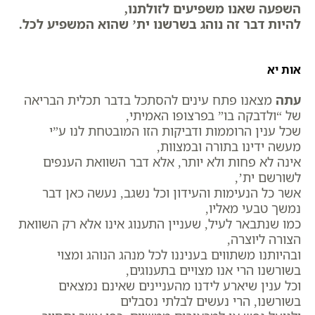
השפעה שאנו משפיעים לזולתנו,
להיות דבר זה נוהג בשרשנו ית’ שהוא המשפיע לכל.
אות יא
עתה
מצאנו פתח עינים להסתכל בדבר תכלית הבריאה
של “ולדבקה בו” בפרצופו האמיתי,
שכל ענין הרוממות ודביקות הזו המובטחת לנו ע”י
מעשה ידינו בתורה ובמצוות,
אינה לא פחות ולא יותר, אלא דבר השוואת הענפים
לשורשם ית’,
אשר כל הנעימות והעידון וכל נשגב, נעשה כאן דבר
נמשך טבעי מאליו,
כמו שנתבאר לעיל, שעניין התענוג אינו אלא רק השוואת
הצורה ליוצרה,
ובהיותנו משתווים בעניננו לכל מנהג הנוהג ומצוי
בשורשנו הרי אנו מצויים בתענוגים,
וכל ענין שיארע לידנו מהעניינים שאינם נמצאים
בשורשנו, הרי נעשים לבלתי נסבלים