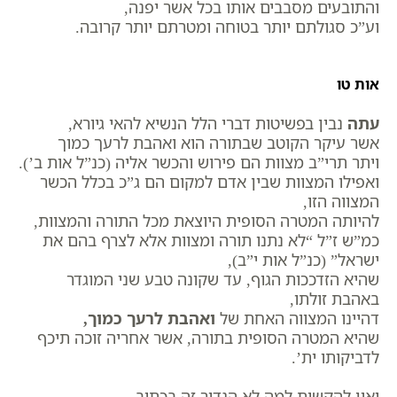
והתובעים מסבבים אותו בכל אשר יפנה,
וע”כ סגולתם יותר בטוחה ומטרתם יותר קרובה.
אות טו
עתה
נבין בפשיטות דברי הלל הנשיא להאי גיורא,
אשר עיקר הקוטב שבתורה הוא ואהבת לרעך כמוך
ויתר תרי”ב מצוות הם פירוש והכשר אליה (כנ”ל אות ב’).
ואפילו המצוות שבין אדם למקום הם ג”כ בכלל הכשר
המצווה הזו,
להיותה המטרה הסופית היוצאת מכל התורה והמצוות,
כמ”ש ז”ל “לא נתנו תורה ומצוות אלא לצרף בהם את
ישראל” (כנ”ל אות י”ב),
שהיא הזדככות הגוף, עד שקונה טבע שני המוגדר
באהבת זולתו,
דהיינו המצווה האחת של
ואהבת לרעך כמוך,
שהיא המטרה הסופית בתורה, אשר אחריה זוכה תיכף
לדביקותו ית’.
ואין להקשות למה לא הגדיר זה בכתוב