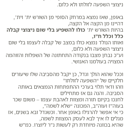
ניצוצי השפעה לזולתו ולא כלום.
באופן, שאז נמצא במרחק הסופי מן השורש ית’ וית’,
דהיינו מן הקצה אל הקצה,
בהיות השורש ית’
כולו להשפיע בלי שום ניצוצי קבלה
כלל וכלל ח”ו,
ואותו הנולד נמצא כולו במצב של קבלה לעצמו בלי שום
ניצוצי השפעה ולא כלום,
וע”כ נבחן מצבו בנקודה התחתונה של השפלות והזוהמה
המצויה בעולמנו האנושי.
וככל שהוא הולך וגדל, כן יקבל מהסביבה שלו שיעורים
חלקיים של “השפעה לזולתו”
וזהו ודאי תלוי בערכי ההתפתחות הנמצאים באותה
הסביבה. והנה גם אז מתחילים
לחנכו בקיום תורה ומצוות לאהבת עצמו – משום שכר
בעוה”ז ועוה”ב, המכונה “שלא לשמה”,
כי אי אפשר להרגילו באופן אחר. וכשגדל ובא בשנים, אז
מגלים לו איך לבא לעסק המצוות לשמה,
שהיא בכוונה מיוחדת רק לעשות נ”ר ליוצרו. כמ”ש