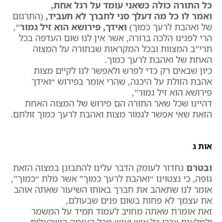
כל התורה כולה כשאני עומד על רגל אחת,
ואמר לו כל מה דעלך סני לחברך לא תעביד,
(התרגום
של ואהבת לרעך כמוך)
ואידך, פירושא הוא זיל גמור
“,
הרי לפנינו הלכה ברורה, אשר אין לנו שום העדפה בכל
תרי”ב המצוות ובכל המקראות שבתורה על המצוה
האחת של ואהבת לרעך כמוך.
כיון שבאים רק כדי לפרש ולאפשר לנו לקיים מצות
אהבת הזולת על היכנה, שהרי אומר בפירוש “ואידך
פירושא הוא זיל גמור”,
דהיינו שכל שאר התורה הם פירוש של המצוה האחת
הזאת שאי אפשר לגמור מצות ואהבת לרעך כמוך זולתם.
אות ג
ובטרם
נחדור לעומק הדבר עלינו להתבונן במצוה הזאת
גופה, כי נצטוינו “ואהבת לרעך כמוך” אשר מלת “כמוך”,
אומר לנו שתאהב את חברך באותו השיעור שאתה אוהב
את עצמך לא פחות בשום פנים שבעולם,
זאת אומרת שאתה מחויב לעמוד תמיד על המשמר