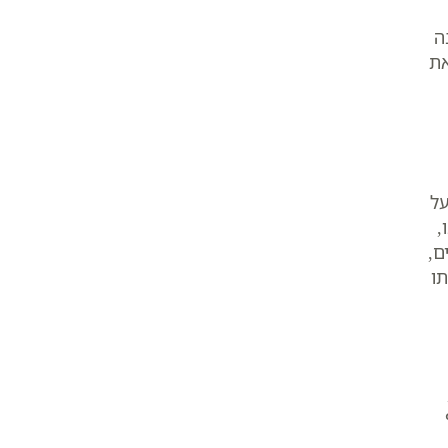
ה
את
על
,
ם,
תו