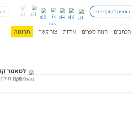
earch
הוספה למועדפים
מסכת תמורה
סדר קודשים
שישה סדרי משנה | או
for:
הכתבים
חנות ספרים
אודות
צור קשר
תרומה
למאמר קו
מסכת חולין
אהבתם? שתפו