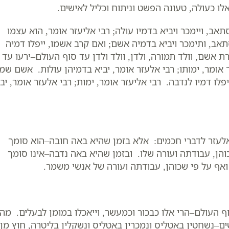
אלו כעולה, טעונה הפשט וניתוח וכליל לאישים.
ב, ויימכר ויביא בדמיו עולה; רבי אליעזר אומר, הוא עצמו
, ותימכר ויביא בדמיה אשם; ואם קרב אשמו, ייפלו דמיה
 אשם, וולד תמורה, ולדן, וולד ולדן עד סוף העולם–ירעו עד
ר אומר, ימותו; רבי אלעזר אומר, יביא בדמיהן עולות. אשם שמ
פלו דמיו לנדבה. רבי אליעזר אומר, ימות; רבי אלעזר אומר, יב
אלעזר לדברי חכמים: אלא בזמן שהיא באה חובה–הוא סומך
כוהן, עבודתה ועורה שלו. ובזמן שהיא באה נדבה–אינו סומך
; ואף על פי שכוהן, עבודתה ועורה של אנשי משמר.
ף העולם–הרי אלו כבכור וכמעשר, וייאכלו במומן לבעלים. מה
ם–נשחטין באטליס ונמכרין באטליס ונשקלין בליטרה, חוץ מן