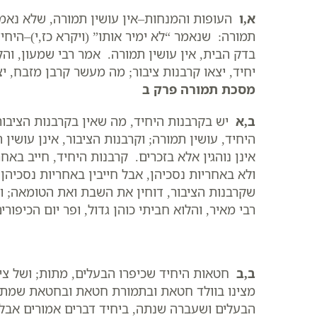
א,ו
העופות והמנחות–אין עושין תמורה, שלא נאמר א
תמורה: שנאמר “לא ימיר אותו” (ויקרא כז,י)–היחי
בדק הבית, אין עושין תמורה. אמר רבי שמעון, ו
יחיד, יצאו קרבנות ציבור; מה מעשר קרבן מזבח, י
מסכת תמורה פרק ב
ב,א
יש בקרבנות היחיד, מה שאין בקרבנות הציבור
היחיד, עושין תמורה; וקרבנות הציבור, אינן עושין 
אינן נוהגין אלא בזכרים. קרבנות היחיד, חייב באחר
ולא באחריות נסכיהן, אבל חייבין באחריות נסכיה
שקרבנות הציבור, דוחין את השבת ואת הטומאה; ו
רבי מאיר, והלוא חביתי כוהן גדול, ופר יום הכיפו
ב,ב
חטאות היחיד שכיפרו הבעלים, מתות; ושל ציבו
מצינו בוולד חטאת ובתמורת חטאת ובחטאת שמתו ב
הבעלים ושעברה שנתה, ביחיד דברים אמורים אבל 