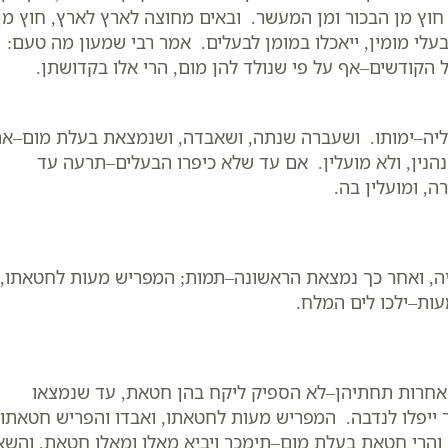
, חוץ מן הבכור ומן המעשר. ובאים מחוצה לארץ לארץ, חוץ מן
בעלי מומין, ייאכלו במומן לבעלים. אמר רבי שמעון מה טעם:
 הקודשים–אף על פי שנולד להן מום, הרי אלו בקדושתן.
יה–ימותו. ושעברה שנתה, ושאבדה, ושנמצאת בעלת מום–א
הנין, ולא מועלין. אם עד שלא כיפרו הבעלים–תרעה עד
, ומועלין בה.
, ואחר כך נמצאת הראשונה–תמות; המפריש מעות לחטאתו,
עות–ילכו לים המלח.
אחרות תחתיהן–לא הספיק ליקח בהן חטאת, עד שנמצאו
 ייפלו לנדבה. המפריש מעות לחטאתו, ואבדו והפריש חטאתו
הרי חטאת בעלת מום–תימכר ויביא מאלו ומאלו חטאת, והשא