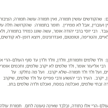
שהקודשים עושין תמורה, ואין תמורה עושה תמורה; הציבור
ין ועוברין, אבל לא ממירין. חומר בתמורה: שהקדושה חלה על
עבד. רבי יוסי ברבי יהודה אומר, עשה שוגג כמזיד בתמורה, ולא
ים, והטריפה, וטומטום, ואנדרוגינוס, ויוצא דופן–לא קודשים,
 ולד שלמים ותמורתן, וולדן, וולד ולדן עד סוף העולם–הרי אל
 רבי אליעזר אומר, ולד שלמים לא יקרב שלמים; וחכמים אומרין
ם, ועל ולד ולד תמורה–שלא יקרבו. ועל מה נחלקו: על
, יקרב. העיד רבי יהושוע ורבי פפייס על ולד שלמים, שיקרב
ה זבחי שלמים, ואכלנוה בפסח, ואכלנו ולדה שלמים בחג.
העולם–הרי אלו כתודה, ובלבד שאינה טעונה לחם. תמורת עולה,