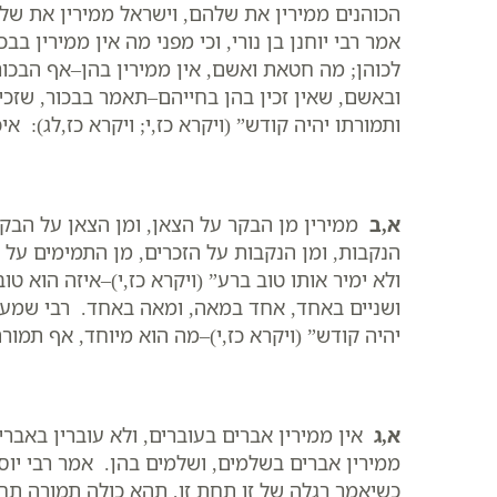
הכוהנים ממירין את שלהם, וישראל ממירין את של
אמר רבי יוחנן בן נורי, וכי מפני מה אין ממירין 
לכוהן; מה חטאת ואשם, אין ממירין בהן–אף הבכור, 
ובאשם, שאין זכין בהן בחייהם–תאמר בבכור, שזכין 
ותמורתו יהיה קודש” (ויקרא כז,י; ויקרא כז,לג): 
א,ב
ממירין מן הבקר על הצאן, ומן הצאן על הבקר,
הנקבות, ומן הנקבות על הזכרים, מן התמימים על ב
ולא ימיר אותו טוב ברע” (ויקרא כז,י)–איזה הוא 
ושניים באחד, אחד במאה, ומאה באחד. רבי שמעון
יהיה קודש” (ויקרא כז,י)–מה הוא מיוחד, אף תמור
א,ג
אין ממירין אברים בעוברים, ולא עוברין באברין
ממירין אברים בשלמים, ושלמים בהן. אמר רבי יוסי
כשיאמר רגלה של זו תחת זו, תהא כולה תמורה תח