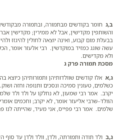
ב,ג
חומר בקודשים מבתמורה, ובתמורה מבקודשים: 
והשותפין מקדישין, אבל לא ממירין; מקדישין אבר
בבעלת מום קבוע, ואינה יוצאה לחולין להיגזז ולהי
עשה שוגג כמזיד במוקדשין. רבי אלעזר אומר, הכלאי
ולא מקדישים.
מסכת תמורה פרק ג
ג,א
אלו קודשים שוולדותיהן ותמורותיהן כיוצא בהן:
כשלמים, טעונין סמיכה ונסכים ותנופה וחזה ושוק.
יקרב. אמר רבי שמעון, לא נחלקו על ולד ולד שלמי
הוולד–שרבי אליעזר אומר, לא יקרב; וחכמים אומרין
שלמים. אמר רבי פפייס, אני מעיד, שהייתה לנו פר
ג,ב
ולד תודה ותמורתה, ולדן, וולד ולדן עד סוף 