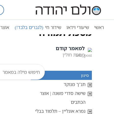
Ski
t
עמוד ראשי
אוצר הכתבים
conten
ראשי
שיעורי וידאו
שידור חי
(לגברים בלבד!)
אוצר 
מסכת תמורה
למאמר קודם
מסכת חולין
סינון
תנ"ך מנוקד
שישה סדרי משנה | אוצר
הכתבים
גמרא אונליין – תלמוד בבלי