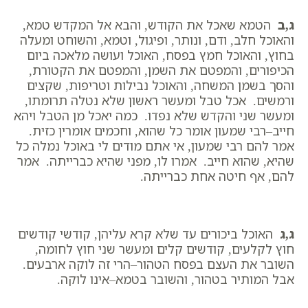
ג,ב
הטמא שאכל את הקודש, והבא אל המקדש טמא,
והאוכל חלב, ודם, ונותר, ופיגול, וטמא, והשוחט ומעלה
בחוץ, והאוכל חמץ בפסח, האוכל ועושה מלאכה ביום
הכיפורים, והמפטם את השמן, והמפטם את הקטורת,
והסך בשמן המשחה, והאוכל נבילות וטריפות, שקצים
ורמשים. אכל טבל ומעשר ראשון שלא נטלה תרומתו,
ומעשר שני והקדש שלא נפדו. כמה יאכל מן הטבל ויהא
חייב–רבי שמעון אומר כל שהוא, וחכמים אומרין כזית.
אמר להם רבי שמעון, אי אתם מודים לי באוכל נמלה כל
שהיא, שהוא חייב. אמרו לו, מפני שהיא כברייתה. אמר
להם, אף חיטה אחת כברייתה.
ג,ג
האוכל ביכורים עד שלא קרא עליהן, קודשי קודשים
חוץ לקלעים, קודשים קלים ומעשר שני חוץ לחומה,
השובר את העצם בפסח הטהור–הרי זה לוקה ארבעים.
אבל המותיר בטהור, והשובר בטמא–אינו לוקה.