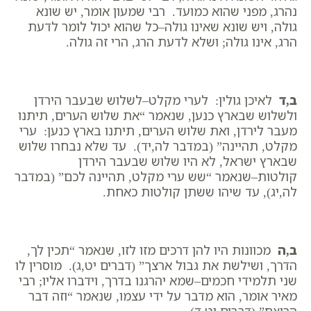
נהרג, מפני שהוא כמועד. רבי שמעון אומר, יש שונא
גולה, ויש שונא שאינו גולה–כל שהוא יכול לומר לדעת
הרג, אינו גולה; ושלא לדעת הרג, הרי זה גולה.
ב,ד
לאיכן גולין: לערי מקלט–לשלוש שבעבר הירדן
ולשלוש שבארץ כנען, שנאמר “את שלוש הערים, תיתנו
מעבר לירדן, ואת שלוש הערים, תיתנו בארץ כנען: ערי
מקלט, תהיינה” (במדבר לה,יד). עד שלא נבחרו שלוש
שבארץ ישראל, לא היו שלוש שבעבר הירדן
קולטות–שנאמר “שש ערי מקלט, תהיינה לכם” (במדבר
לה,יג), עד שיהו ששתן קולטות כאחת.
ב,ה
מכוונות היו להן דרכים מזו לזו, שנאמר “תכין לך,
הדרך, ושילשת את גבול ארצך” (דברים יט,ג). מוסרין לו
שני תלמידי חכמים–שמא יהרגנו בדרך, וידברו אליו; רבי
מאיר אומר, הוא מדבר על ידי עצמו, שנאמר “וזה דבר