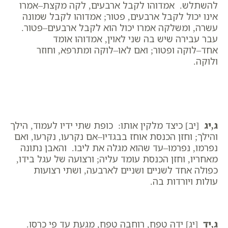
להשתלש. אמדוהו לקבל ארבעים, לקה מקצת–אמרו
אינו יכול לקבל ארבעים, פטור; אמדוהו לקבל שמונה
עשרה, ומשלקה אמרו יכול הוא לקבל ארבעים–פטור.
עבר עבירה שיש בה שני לאוין, אמדוהו אומד
אחד–לוקה ופטור; ואם לאו–לוקה ומתרפא, וחוזר
ולוקה.
ג,יג
[יב] כיצד מלקין אותו: כופת שתי ידיו לעמוד, הילך
והילך; וחזן הכנסת אוחז בבגדיו–אם נקרעו, נקרעו, ואם
נפרמו, נפרמו–עד שהוא מגלה את ליבו. והאבן נתונה
מאחריו, וחזן הכנסת עומד עליה; ורצועה של עגל בידו,
כפולה אחד לשניים ושניים לארבעה, ושתי רצועות
עולות ויורדות בה.
ג,יד
[יג] ידה טפח, רוחבה טפח, מגעת עד פי כרסו.