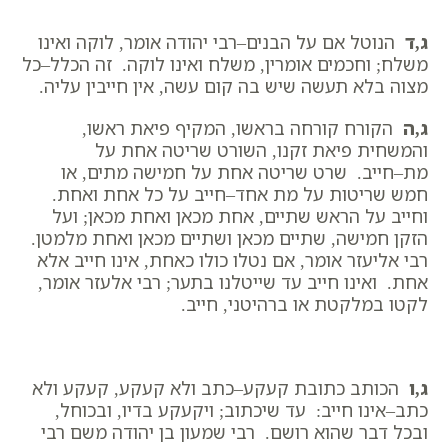
ג,ד
הנוטל אם על הבנים–רבי יהודה אומר, לוקה ואינו
משלח; וחכמים אומרין, משלח ואינו לוקה. זה הכלל–כל
מצוה בלא תעשה שיש בה קום עשה, אין חייבין עליה.
ג,ה
הקורח קורחה בראשו, המקיף פיאת ראשו,
והמשחית פיאת זקנו, השורט שריטה אחת על
מת–חייב. שרט שריטה אחת על חמישה מתים, או
חמש שריטות על מת אחד–חייב על כל אחת ואחת.
וחייב על הראש שתיים, אחת מכאן ואחת מכאן; ועל
הזקן חמישה, שתיים מכאן ושתיים מכאן ואחת מלמטן.
רבי אליעזר אומר, אם נטלו כולו כאחת, אינו חייב אלא
אחת. ואינו חייב עד שייטלנו בתער; רבי אלעזר אומר,
לקטו במלקטת או ברהיטני, חייב.
ג,ו
הכותב כתובת קעקע–כתב ולא קעקע, קעקע ולא
כתב–אינו חייב: עד שיכתוב; ויקעקע בדיו, ובכוחל,
ובכל דבר שהוא רושם. רבי שמעון בן יהודה משם רבי