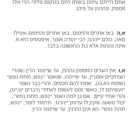
אתם הייתם עימנו באותו היום במקום פלוני–הרי אלו
זוממין, ונהרגין על פיהן.
א,ה
באו אחרים והזימום, באו אחרים והזימום–אפילו
מאה, כולם ייהרגו; רבי יהודה אומר, איסטסיס היא זו,
אינה נהרגת אלא כת הראשונה בלבד.
א,ו
אין העדים הזוממין נהרגין, עד שייגמר הדין–שהרי
הצדוקיים אומרין, עד שייהרג, שנאמר “נפש, תחת נפש”
(שמות כא,כג). אמרו להם חכמים, והרי כבר נאמר
“ועשיתם לו, כאשר זמם לעשות לאחיו” (דברים יט,יט),
והרי אחיו קיים. אם כן למה נאמר “נפש, תחת נפש”,
יכול משעה שקיבלו עדותן ייהרגו: תלמוד לומר, “נפש,
תחת נפש”–הא אינן נהרגין, עד שייגמר הדין.