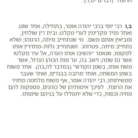
הרוצח” (דברים יט,ד).
ב,ו
רבי יוסי ברבי יהודה אומר, בתחילה, אחד שוגג
ואחד מזיד מקדימין לערי מקלט; ובית דין שולחין,
ומביאין אותם משם. מי שנתחייב מיתה, הרגוהו; ושלא
נתחייב מיתה, פטרוהו. ושנתחייב גלות–מחזירין אותו
למקומו, שנאמר “והשיבו אותו העדה, אל עיר מקלטו
אשר נס שמה; וישב בה, עד מות הכוהן הגדול, אשר
משח אותו, בשמן הקודש” (במדבר לה,כה). אחד משוח
בשמן המשחה, ואחד מרובה בבגדים, ואחד שעבר
ממשיחותו; רבי יהודה אומר, אף משוח מלחמה מחזיר
את הרוצח. לפיכך אימותיהן של כוהנים, מספקות להם
מחיה וכסות, כדי שלא יתפללו על בניהם שימותו.