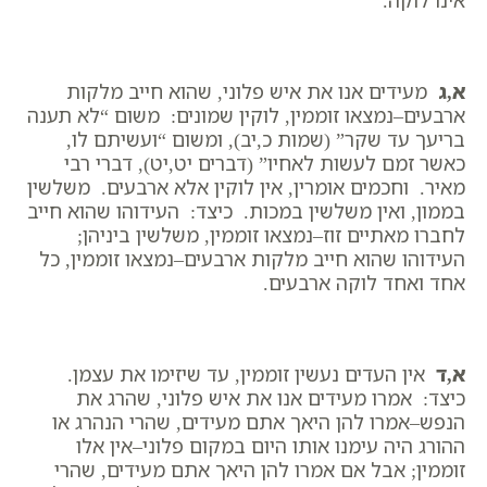
אינו לוקה.
א,ג
מעידים אנו את איש פלוני, שהוא חייב מלקות
ארבעים–נמצאו זוממין, לוקין שמונים: משום “לא תענה
בריעך עד שקר” (שמות כ,יב), ומשום “ועשיתם לו,
כאשר זמם לעשות לאחיו” (דברים יט,יט), דברי רבי
מאיר. וחכמים אומרין, אין לוקין אלא ארבעים. משלשין
בממון, ואין משלשין במכות. כיצד: העידוהו שהוא חייב
לחברו מאתיים זוז–נמצאו זוממין, משלשין ביניהן;
העידוהו שהוא חייב מלקות ארבעים–נמצאו זוממין, כל
אחד ואחד לוקה ארבעים.
א,ד
אין העדים נעשין זוממין, עד שיזימו את עצמן.
כיצד: אמרו מעידים אנו את איש פלוני, שהרג את
הנפש–אמרו להן היאך אתם מעידים, שהרי הנהרג או
ההורג היה עימנו אותו היום במקום פלוני–אין אלו
זוממין; אבל אם אמרו להן היאך אתם מעידים, שהרי