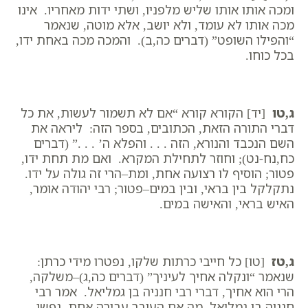
ומכה אותו אותו שליש מלפניו, ושתי ידות מאחריו. אינו
מכה אותו לא עומד, ולא יושב, אלא מוטה, שנאמר
“והפילו השופט” (דברים כה,ב). והמכה מכה באחת ידו,
בכל כוחו.
ג,טו
[יד] הקורא קורא “אם לא תשמור לעשות, את כל
דברי התורה הזאת, הכתובים, בספר הזה: ליראה את
השם הנכבד והנורא, הזה . . . והפלא ה’ . . .” (דברים
כח,נח-נט); וחוזר לתחילת המקרא. ואם מת תחת ידו,
פטור; הוסיף לו רצועה אחת, ומת–הרי זה גולה על ידו.
נתקלקל בין בראי, ובין במים–פטור; רבי יהודה אומר,
האיש בראי, והאישה במים.
ג,טז
[טו] כל חייבי כרתות שלקו, נפטרו מידי כרתן:
שנאמר “ונקלה אחיך לעיניך” (דברים כה,ג)–משלקה,
הרי הוא אחיך, דברי רבי חנניה בן גמליאל. אמר רבי
חנניה בן גמליאל, מה אם העובר עבירה אחת, נפשו