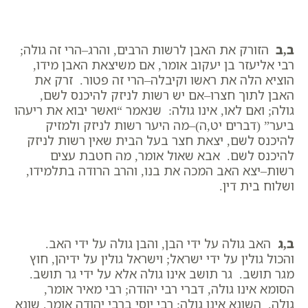
ב,ב
הזורק את האבן לרשות הרבים, והרג–הרי זה גולה;
רבי אליעזר בן יעקוב אומר, אם משיצאת האבן מידו,
הוציא הלה את ראשו וקיבלה–הרי זה פטור. זרק את
האבן לתוך חצרו–אם יש רשות לניזק להיכנס לשם,
גולה; ואם לאו, אינו גולה: שנאמר “ואשר יבוא את ריעהו
ביער” (דברים יט,ה)–מה היער רשות לניזק ולמזיק
להיכנס לשם, יצאת חצר בעל הבית שאין רשות לניזק
להיכנס לשם. אבא שאול אומר, מה חטבת עצים
רשות–יצא האב המכה את בנו, והרב הרודה בתלמידו,
ושלוח בית דין.
ב,ג
האב גולה על ידי הבן, והבן גולה על ידי האב.
והכול גולין על ידי ישראל; וישראל גולין על ידיהן, חוץ
מגר תושב. גר תושב אינו גולה אלא על ידי גר תושב.
הסומא אינו גולה, דברי רבי יהודה; רבי מאיר אומר,
גולה. השונא אינו גולה; רבי יוסי ברבי יהודה אומר, שונא