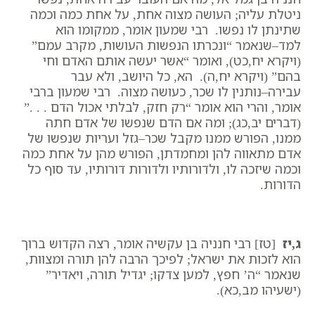
ניטלת עליה; העושה מצוה אחת, על אחת כמה וכמה
שתינתן לו נפשו. רבי שמעון אומר, ממקומו הוא
למד–שנאמר “ונכרתו הנפשות העושות, מקרב עמם”
(ויקרא יח,כט), ואומר “אשר יעשה אותם האדם וחי
בהם” (ויקרא יח,ה). הא, כל היושב, ולא עבר
עבירה–נותנין לו שכר, כעושה מצוה. רבי שמעון ברבי
אומר, והרי הוא אומר “רק חזק, לבלתי אכול הדם . . .”
(דברים יב,כג); ומה אם הדם שנפשו של אדם חתה
ממנו, הפורש ממנו מקבל שכר–גזל ועריות שנפשו של
אדם מתאווה להן ומחמדתן, הפורש מהן על אחת כמה
וכמה שיזכה לו, ולדורותיו ולדורות דורותיו, עד סוף כל
הדורות.
ג,יז
[טז] רבי חנניה בן עקשיה אומר, רצה הקדוש ברוך
הוא לזכות את ישראל; לפיכך הרבה להן תורה ומצוות,
שנאמר “ה’ חפץ, למען צדקו; יגדיל תורה, ויאדיר”
(ישעיהו מב,כא).