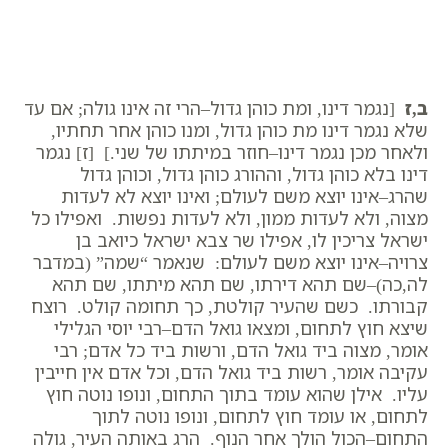
ב,ז
[נגמר דינו, ומת כוהן גדול–הרי זה אינו גולה; אם עד
שלא נגמר דינו מת כוהן גדול, ומנו כוהן אחר תחתיו,
ולאחר מכן נגמר דינו–חוזר במיתתו של שני.] [ז] נגמר
דינו בלא כוהן גדול, וההורג כוהן גדול, וכוהן גדול
שהרג–אינו יוצא משם לעולם; ואינו יוצא לא לעדות
מצוה, ולא לעדות ממון, ולא לעדות נפשות. ואפילו כל
ישראל צריכין לו, אפילו שר צבא ישראל כיואב בן
צרויה–אינו יוצא משם לעולם: שנאמר “שמה” (במדבר
לה,כה)–שם תהא דירתו, שם תהא מיתתו, שם תהא
קבורתו. כשם שהעיר קולטת, כך תחומה קולט. רוצח
שיצא חוץ לתחום, ומצאו גואל הדם–רבי יוסי הגלילי
אומר, מצוה ביד גואל הדם, ורשות ביד כל אדם; רבי
עקיבה אומר, רשות ביד גואל הדם, וכל אדם אין חייבין
עליו. אילן שהוא עומד בתוך התחום, ונופו נוטה חוץ
לתחום, או עומד חוץ לתחום, ונופו נוטה לתוך
התחום–הכול הולך אחר הנוף. הרג באותה העיר, גולה