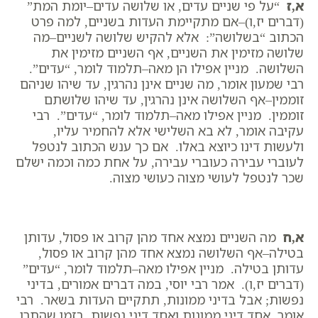
א,ז
“על פי שניים עדים, או שלושה עדים–יומת המת”
(דברים יז,ו)–אם מתקיימת העדות בשניים, למה פרט
הכתוב “בשלושה”: אלא להקיש שלושה לשניים–מה
שלושה מזימין את השניים, אף השניים מזימין את
השלושה. מניין אפילו הן מאה–תלמוד לומר, “עדים”.
רבי שמעון אומר, מה שניים אינן נהרגין, עד שיהו שניהם
זוממין–אף השלושה אינן נהרגין, עד שיהו שלושתם
זוממין. מניין אפילו מאה–תלמוד לומר, “עדים”. רבי
עקיבה אומר, לא בא השלישי אלא להחמיר עליו,
ולעשות דינו כיוצא באלו. אם כך ענש הכתוב לנטפל
לעוברי עבירה כעוברי עבירה, על אחת כמה וכמה ישלם
שכר לנטפל לעושי מצוה כעושי מצוה.
א,ח
מה השניים נמצא אחד מהן קרוב או פסול, עדותן
בטילה–אף השלושה נמצא אחד מהן קרוב או פסול,
עדותן בטילה. מניין אפילו מאה–תלמוד לומר, “עדים”
(דברים יז,ו). אמר רבי יוסי, במה דברים אמורים, בדיני
נפשות; אבל בדיני ממונות, תתקיים העדות בשאר. רבי
אומר, אחד דיני ממונות ואחד דיני נפשות, בזמן שהתרו