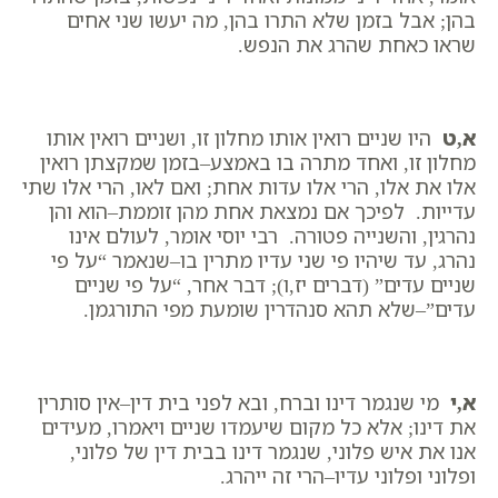
בהן; אבל בזמן שלא התרו בהן, מה יעשו שני אחים
שראו כאחת שהרג את הנפש.
א,ט
היו שניים רואין אותו מחלון זו, ושניים רואין אותו
מחלון זו, ואחד מתרה בו באמצע–בזמן שמקצתן רואין
אלו את אלו, הרי אלו עדות אחת; ואם לאו, הרי אלו שתי
עדייות. לפיכך אם נמצאת אחת מהן זוממת–הוא והן
נהרגין, והשנייה פטורה. רבי יוסי אומר, לעולם אינו
נהרג, עד שיהיו פי שני עדיו מתרין בו–שנאמר “על פי
שניים עדים” (דברים יז,ו); דבר אחר, “על פי שניים
עדים”–שלא תהא סנהדרין שומעת מפי התורגמן.
א,י
מי שנגמר דינו וברח, ובא לפני בית דין–אין סותרין
את דינו; אלא כל מקום שיעמדו שניים ויאמרו, מעידים
אנו את איש פלוני, שנגמר דינו בבית דין של פלוני,
ופלוני ופלוני עדיו–הרי זה ייהרג.