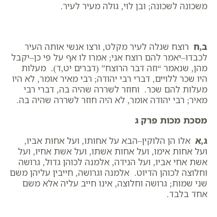
משכונה לשכונה; ובן לוי, גולה מעיר לעיר.
ב,ח
רוצח שגלה לעיר מקלט, ורצו אנשי אותה העיר
לכבדו–יאמר להם רוצח אני; אמרו לו אף על פי כן–יקבל
מהן, שנאמר “וזה דבר הרוצח” (דברים יט,ד). מעלות
היו שכר ללויים, דברי רבי יהודה; רבי מאיר אומר, לא היו
מעלות להם שכר. וחוזר לשררה שהיה בה, דברי רבי
מאיר; רבי יהודה אומר, לא היה חוזר לשררה שהיה בה.
מסכת מכות פרק ג
ג,א
אלו הן הלוקין–הבא על אחותו, ועל אחות אביו,
ועל אחות אימו, ועל אחות אשתו, ועל אשת אחיו, ועל
אשת אחי אביו, ועל הנידה, אלמנה לכוהן גדול, גרושה
וחלוצה לכוהן הדיוט. אלמנה וגרושה, חייבין עליהן משם
שני שמות; גרושה וחלוצה, אינו חייב עליה אלא משם
אחד בלבד.