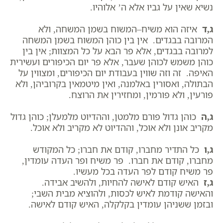
נשיא שאין על גביו אלא ה’ אלוהיו.
ג,ד
איזה הוא משיח–המשוח בשמן המשחה, ולא
המרובה בבגדים. אין בין כוהן המשוח בשמן המשחה
למרובה בבגדים, אלא פר הבא על כל המצוות; אין בין
כוהן משמש לכוהן שעבר, אלא פר יום הכיפורים ועשירית
האיפה. זה וזה שווין בעבודת יום הכיפורים, ומצווין על
הבתולה, ואסורין באלמנה, ואין מיטמאין בקרוביהן, ולא
פורעין, ולא פורמין, ומחזירין את הרוצח.
ג,ה
כוהן גדול פורם מלמטן, וההדיוט מלמעלן; כוהן גדול
מקריב אונן ולא אוכל, וההדיוט לא מקריב ולא אוכל.
ג,ו
כל התדיר מחברו, קודם את חברו; כל המקודש
מחברו, קודם את חברו. פר משיח ופר העדה עומדין,
פר משיח קודם לפר העדה בכל מעשיו.
ג,ז
האיש קודם לאישה להחיות, ולהשיב אבידה.
והאישה קודמת לאיש לכסות, ולהוציא מבית השבי;
ובזמן ששניהן עומדין בקלקלה, האיש קודם לאישה.