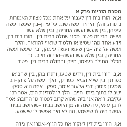
מסכת הוריות פרק א
א,א
הורו בית דין לעבור על אחת מכל מצוות האמורות
בתורה, והלך היחיד ועשה שוגג על פיהן–בין שעשו ועשה
עימהן, בין שעשו ועשה אחריהן, ובין שלא עשו
ועשה–הרי זה פטור, מפני שתלה בבית דין. הורו בית דין,
וידע אחד מהן שטעו או תלמיד שראוי להוראה, והלך
ועשה על פיהן–בין שעשו ועשה עימהן, ובין שעשו ועשה
אחריהן, ובין שלא עשו ועשה–הרי זה חייב. זה
הכלל–התולה בעצמו, חייב; והתולה בבית דין, פטור.
א,ב
הורו בית דין, וידעו שטעו, וחזרו בהן, בין שהביאו
כפרתן ובין שלא הביאו כפרתן, והלך ועשה על פיהן–רבי
שמעון פוטר; ורבי אלעזר אומר, ספק. איזה הוא ספק:
ישב לו בתוך ביתו, חייב. הלך לו למדינת הים, אמר רבי
עקיבה, רואה אני בזה שהוא קרוב לפטור מן החובה; אמר
לו בן עזאי, מה שנה זה מן היושב בביתו–שהיושב בביתו
אפשר היה לו שישמע, וזה לא היה אפשר לו שישמע.
א,ג
הורו בית דין לעקור את כל הגוף–אמרו אין נידה