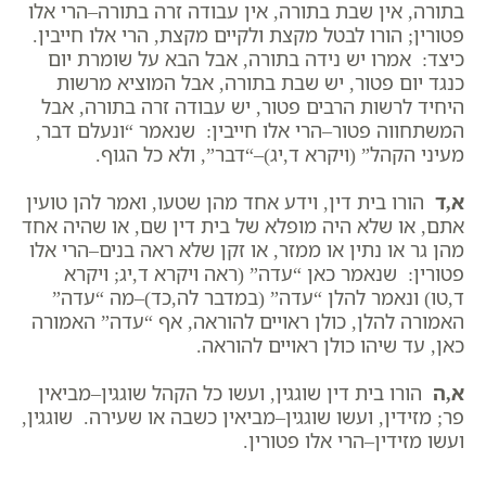
בתורה, אין שבת בתורה, אין עבודה זרה בתורה–הרי אלו
פטורין; הורו לבטל מקצת ולקיים מקצת, הרי אלו חייבין.
כיצד: אמרו יש נידה בתורה, אבל הבא על שומרת יום
כנגד יום פטור, יש שבת בתורה, אבל המוציא מרשות
היחיד לרשות הרבים פטור, יש עבודה זרה בתורה, אבל
המשתחווה פטור–הרי אלו חייבין: שנאמר “ונעלם דבר,
מעיני הקהל” (ויקרא ד,יג)–“דבר”, ולא כל הגוף.
א,ד
הורו בית דין, וידע אחד מהן שטעו, ואמר להן טועין
אתם, או שלא היה מופלא של בית דין שם, או שהיה אחד
מהן גר או נתין או ממזר, או זקן שלא ראה בנים–הרי אלו
פטורין: שנאמר כאן “עדה” (ראה ויקרא ד,יג; ויקרא
ד,טו) ונאמר להלן “עדה” (במדבר לה,כד)–מה “עדה”
האמורה להלן, כולן ראויים להוראה, אף “עדה” האמורה
כאן, עד שיהו כולן ראויים להוראה.
א,ה
הורו בית דין שוגגין, ועשו כל הקהל שוגגין–מביאין
פר; מזידין, ועשו שוגגין–מביאין כשבה או שעירה. שוגגין,
ועשו מזידין–הרי אלו פטורין.