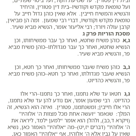
ובית דין פטורין. על שמיעת הקול, ועל ביטוי שפתיים,
ועל טומאת מקדש וקודשיו–בית דין פטורין, והיחיד
והנשיא והמשיח חייבין. אלא שאין כוהן גדול חייב על
טומאת מקדש וקודשיו, דברי רבי שמעון. ומה הן מביאין,
קרבן עולה ויורד; רבי אליעזר אומר, הנשיא מביא שעיר.
מסכת הוריות פרק ג
ג,א
כוהן משיח שחטא, ואחר כך עבר ממשיחותו, וכן
הנשיא שחטא, ואחר כך עבר מגדולתו–כוהן משיח מביא
פר, והנשיא מביא שעיר.
ג,ב
כוהן משיח שעבר ממשיחותו, ואחר כך חטא, וכן
הנשיא שעבר מגדולתו, ואחר כך חטא–כוהן משיח מביא
פר, והנשיא כהדיוט.
ג,ג
חטאו עד שלא נתמנו, ואחר כך נתמנו–הרי אלו
כהדיוט. רבי שמעון אומר, אם נודע להן עד שלא נתמנו,
הרי אלו חייבין; ומשנתמנו, פטורין. ואיזה הוא הנשיא, זה
המלך: שנאמר “ועשה אחת מכל מצוות ה’ אלוהיו”
(ויקרא ד,כב), ולהלן הוא אומר “למען ילמד, ליראה את
ה’ אלוהיו” (דברים יז,יט)–מה “אלוהיו” האמור כאן, נשיא
שאין על גביו אלא ה’ אלוהיו, אף “אלוהיו” האמור כאן,