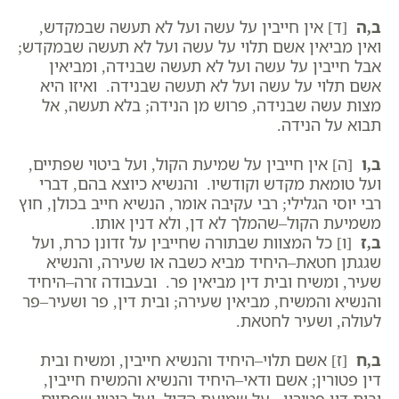
ב,ה
[ד] אין חייבין על עשה ועל לא תעשה שבמקדש,
ואין מביאין אשם תלוי על עשה ועל לא תעשה שבמקדש;
אבל חייבין על עשה ועל לא תעשה שבנידה, ומביאין
אשם תלוי על עשה ועל לא תעשה שבנידה. ואיזו היא
מצות עשה שבנידה, פרוש מן הנידה; בלא תעשה, אל
תבוא על הנידה.
ב,ו
[ה] אין חייבין על שמיעת הקול, ועל ביטוי שפתיים,
ועל טומאת מקדש וקודשיו. והנשיא כיוצא בהם, דברי
רבי יוסי הגלילי; רבי עקיבה אומר, הנשיא חייב בכולן, חוץ
משמיעת הקול–שהמלך לא דן, ולא דנין אותו.
ב,ז
[ו] כל המצוות שבתורה שחייבין על זדונן כרת, ועל
שגגתן חטאת–היחיד מביא כשבה או שעירה, והנשיא
שעיר, ומשיח ובית דין מביאין פר. ובעבודה זרה–היחיד
והנשיא והמשיח, מביאין שעירה; ובית דין, פר ושעיר–פר
לעולה, ושעיר לחטאת.
ב,ח
[ז] אשם תלוי–היחיד והנשיא חייבין, ומשיח ובית
דין פטורין; אשם ודאי–היחיד והנשיא והמשיח חייבין,