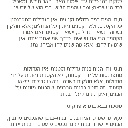
ללוקח בהן כלום עד שימות האב. האב תולש, ומאכיל
לכל מי שירצה; ומה שהניח תלוש, הרי הוא של יורשין.
ח,ח
הניח בנים גדולים וקטנים–אין הגדולים מתפרנסין
על הקטנים, ולא הקטנים ניזונין על הגדולים; אלא חולקין
בשווה. נשאו הגדולים, יישאו הקטנים; ואם אמרו
הקטנים הרי אנו נושאים, כדרך שנשאתם אתם–אין
שומעין להם: אלא מה שנתן להן אביהן, נתן.
ח,ט
[ח] הניח בנות גדולות וקטנות–אין הגדולות
מתפרנסות על ידי הקטנות, ולא הקטנות ניזונות על ידי
הגדולות; אלא חולקות בשווה. נישאו גדולות, יישאו
קטנות. זה חומר בבנות מבבנים–שהבנות ניזונות על
הבנים, ואינן ניזונות על הבנות.
מסכת בבא בתרא פרק ט
ט,א
מי שמת, והניח בנים ובנות–בזמן שהנכסים מרובין,
הבנים יירשו, והבנות ייזונו; נכסים מועטים–הבנות ייזונו,