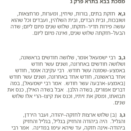
מסכת בבא בתרא פרק ג
ג,א
חזקת בתים, בורות, שיחין, ומערות, מרחצאות,
ושובכות, ובית הבדים, ובית השלהין, ועבדים וכל שהוא
עושה פירות תדיר–חזקתו, שלוש שנים מיום ליום; שדה
הבעל–חזקתה שלוש שנים, ואינה מיום ליום.
ג,ב
רבי ישמעאל אומר, שלושה חודשים בראשונה,
ושלושה חודשים באחרונה, ושנים עשר חודש
באמצע–שמונה עשר חודש. רבי עקיבה אומר, חודש
אחד בראשונה, חודש אחד באחרונה, ושנים עשר חודש
[באמצע–ארבעה עשר חודש. אמר רבי ישמעאל], במה
דברים אמורים, בשדה הלבן. אבל בשדה האילן, כנס את
תבואתו, ומסק את זיתיו, וכנס את קיצו–הרי אלו שלוש
שנים.
ג,ג
[ב] שלוש ארצות לחזקה–יהודה, ועבר הירדן,
והגליל. היה ביהודה והחזיק בגליל, בגליל והחזיק
ביהודה–אינה חזקה, עד שיהא עימו במדינה. אמר רבי