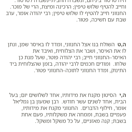
היה סרסור ביניהם, ונשברה החבית–נשברה לסרסור.
וחייב להטיף שלוש טיפין; הרכינה ומיצת, הרי של מוכר.
החנווני חייב להטיף לו שלוש טיפין; רבי יהודה אומר, ערב
שבת עם חשיכה, פטור.
ה,ט
השולח בנו אצל החנווני, ומדד לו באיסר שמן, ונתן
לו את האיסר, ושבר את הצלוחית, ואיבד את
האיסר–החנווני חייב; רבי יהודה פוטר, שעל מנת כן
שלחו. ומודים חכמים לרבי יהודה, בזמן שהצלוחית ביד
התינוק, ומדד החנווני לתוכה–החנווני פטור.
ה,י
הסיטון מקנח את מידותיו, אחד לשלושים יום; בעל
הבית, אחד לשנים עשר חודש. רבן שמעון בן גמליאל
אומר, חילוף הדברים. החנווני מקנח את מידותיו,
פעמיים בשבת, וממחה את משקלותיו, פעם אחת
בשבת; קנה מאזניים, על כל משקל ומשקל.