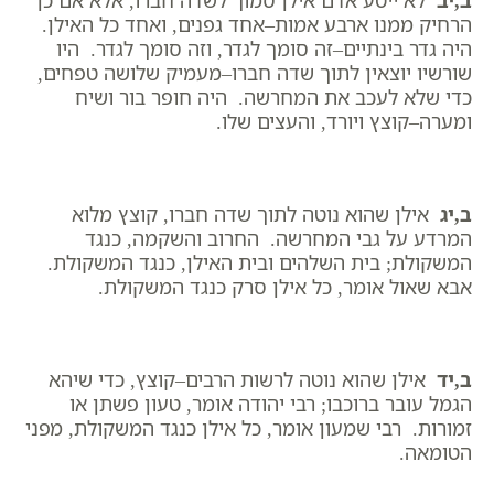
ב,יב
לא ייטע אדם אילן סמוך לשדה חברו, אלא אם כן
הרחיק ממנו ארבע אמות–אחד גפנים, ואחד כל האילן.
היה גדר בינתיים–זה סומך לגדר, וזה סומך לגדר. היו
שורשיו יוצאין לתוך שדה חברו–מעמיק שלושה טפחים,
כדי שלא לעכב את המחרשה. היה חופר בור ושיח
ומערה–קוצץ ויורד, והעצים שלו.
ב,יג
אילן שהוא נוטה לתוך שדה חברו, קוצץ מלוא
המרדע על גבי המחרשה. החרוב והשקמה, כנגד
המשקולת; בית השלהים ובית האילן, כנגד המשקולת.
אבא שאול אומר, כל אילן סרק כנגד המשקולת.
ב,יד
אילן שהוא נוטה לרשות הרבים–קוצץ, כדי שיהא
הגמל עובר ברוכבו; רבי יהודה אומר, טעון פשתן או
זמורות. רבי שמעון אומר, כל אילן כנגד המשקולת, מפני
הטומאה.