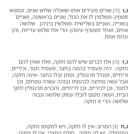
ג,ו
[ד] שניים מעידים אותו שאכלה שלוש שנים, ונמצאו
זוממין–משלמין לו את הכול; שניים בראשונה, ושניים
בשנייה, ושניים בשלישית–משלשין ביניהן. שלושה
אחים, ואחד מצטרף עימהן–הרי אלו שלוש עדייות, והן
עדות אחת.
ג,ז
[ה] אלו דברים שיש להם חזקה, ואלו שאין להם
חזקה: היה מעמיד בהמה בחצר, מעמיד תנור, וכיריים,
וריחיים, ומגדל תרנגולין, ונותן זבלו בחצר–אינה חזקה;
אבל עשה מחיצה לבהמתו גבוהה עשרה טפחים, וכן
לתנור, וכן לכיריים, וכן לריחיים, והכניס תרנגולין לתוך
הבית, ועשה מקום לזבלו עמוק שלושה וגבוה
שלושה–הרי זו חזקה.
ג,ח
[ו] המרזב–אין לו חזקה, ויש למקומו חזקה;
המזחילה, יש לה חזקה. סולם המצרי, אין לו חזקה;