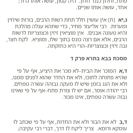
פתח, וחלון כנגד חלון. היה קטון, עושה אותו גדול;
אחד, עושה אותו שניים.
ג,יא
[ח] אין עושין חלל תחת רשות הרבים, בורות שיחין
ומערות. רבי אליעזר מתיר, כדי שתהא עגלה מהלכת
והיא טעונה אבנים. אין מוציאין זיזין וכצוצריות לרשות
הרבים, אלא אם רצה כונס בתוך שלו, ומוציא. לקח חצר,
ובה זיזין וכצוצריות–הרי היא כחזקתה.
מסכת בבא בתרא פרק ד
ד,א
המוכר את הבית–לא מכר את היציע, אף על פי
שהיא פתוחה לתוכו, ולא את החדר שהוא לפנים ממנו,
ולא את הגג בזמן שיש לו מעקה גבוהה עשרה טפחים.
רבי יהודה אומר, אם יש לו צורת פתח–אף על פי שאינו
גבוה עשרה טפחים, אינו מכור.
ד,ב
לא את הבור ולא את החדות, אף על פי שכתב לו
עומקא ורומא. צריך ליקח לו דרך, דברי רבי עקיבה;