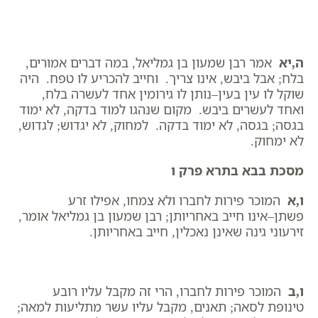
ה,יא
אמר רבן שמעון בן גמליאל, במה דברים אמורים,
בלח; אבל ביבש, אינו צריך. וחייב להכריע לו טפח. היה
שוקל לו עין בעין–נותן לו גירומין אחד לעשרה בלח,
ואחד לעשרים ביבש. מקום שנהגו למוד בדקה, לא ימוד
בגסה; בגסה, לא ימוד בדקה. למחוק, לא יגדוש; לגדוש,
לא ימחוק.
מסכת בבא בתרא פרק ו
ו,א
המוכר פירות לחברו ולא צמחו, אפילו זרע
פשתן–אינו חייב באחריותן; רבן שמעון בן גמליאל אומר,
זירעוני גינה שאינן נאכלין, חייב באחריותן.
ו,ב
המוכר פירות לחברו, הרי זה מקבל עליו רובע
טינופת לסאה; תאנים, מקבל עליו עשר מתליעות למאה;