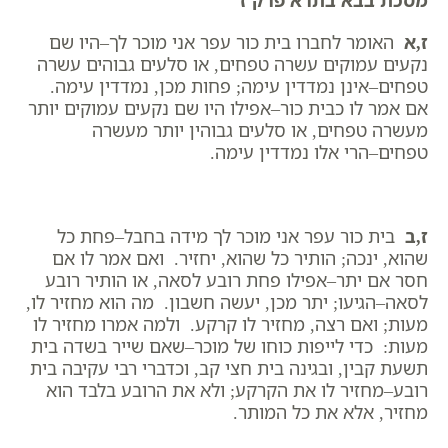
מסכת בבא בתרא פרק ז
ז,א
האומר לחברו בית כור עפר אני מוכר לך–היו שם
נקעים עמוקים עשרה טפחים, או סלעים גבוהים עשרה
טפחים–אינן נמדדין עימה; פחות מכן, נמדדין עימה.
אם אמר לו כבית כור–אפילו היו שם נקעים עמוקים יותר
מעשרה טפחים, או סלעים גבוהין יותר מעשרה
טפחים–הרי אלו נמדדין עימה.
ז,ב
בית כור עפר אני מוכר לך מידה בחבל–פחת כל
שהוא, ינכה; הותיר כל שהוא, יחזיר. ואם אמר לו אם
חסר אם יתר–אפילו פחת רובע לסאה, או הותיר רובע
לסאה–הגיעו; יתר מכן, יעשה חשבון. מה הוא מחזיר לו,
מעות; ואם רצה, מחזיר לו קרקע. ולמה אמרו מחזיר לו
מעות: כדי לייפות כוחו של מוכר–שאם שייר בשדה בית
תשעת קבין, ובגינה בית חצי קב, וכדברי רבי עקיבה בית
רובע–מחזיר לו את הקרקע; ולא את הרובע בלבד הוא
מחזיר, אלא את כל המותר.