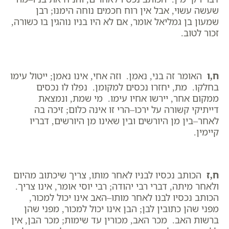
שעשה עשוי, אבל אין רוח חכמים נוחה הימנו; רבן
שמעון בן גמליאל אומר, אם לא היו בניו נוהגין בו כשורה,
זכור לטוב.
ח,ו
האומר זה בני, נאמן. וזה אחי, אינו נאמן; ייטול עימו
בחלקו. מת, יחזרו נכסים למקומן. נפלו לו נכסים
ממקום אחר, יירשו אחיו עימו. מי שמת, ונמצאת
דייתיקי קשורה על ירכו–הרי זו אינה כלום; זיכה בה
לאחר–בין מן היורשים ובין שאינו מן היורשים, דבריו
קיימין.
ח,ז
הכותב נכסיו לבניו לאחר מותו, צריך שיכתוב מהיום
ולאחר מיתה, דברי רבי יהודה; רבי יוסי אומר, אינו צריך.
הכותב נכסיו לבנו לאחר מותו–האב אינו יכול למכור,
מפני שהן כתובין לבן; הבן אינו יכול למכור, מפני שהן
ברשות האב. מכר האב, מכורין עד שימות; מכר הבן, אין