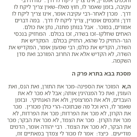
וחכמים אומרין, אינו צריך ליקח לו דרך. מודה רבי
עקיבה, בזמן שאמר לו, חוץ מאלו–שאין צריך ליקח לו
דרך. מכרן לאחר–רבי עקיבה אומר, אינו צריך ליקח לו
דרך; וחכמים אומרין, צריך ליקח לו דרך. במה דברים
אמורים, במוכר. אבל בנותן מתנה, נתן את כולם.
האחים שחלקו–זכו בשדה, זכו בכולם. המחזיק בנכסי
הגר–החזיק כל שהוא, החזיק בכולם. המקדיש את
השדה, הקדיש את כולם; רבי שמעון אומר, המקדיש את
השדה, לא הקדיש אלא את החרוב המורכב ואת סדן
השקמה.
מסכת בבא בתרא פרק ה
ה,א
המוכר את הספינה–מכר את התורן, ואת הנס, ואת
העוגין, ואת כל המנהיגין אותה; אבל לא מכר לא את
העבדים, ולא את המרצופין, ולא את האנתיקי. ובזמן
שאמר לו, היא וכל מה שבתוכה–הרי כולן מכורין. מכר
את הקרון, לא מכר את הפרדות; מכר את הפרדות, לא
מכר את הקרון. מכר את הצמד, לא מכר את הבקר; מכר
את הבקר, לא מכר את הצמד. רבי יהודה אומר, הדמים
מודיעים. כיצד: אמר לו מכור לי צמדך במאתיים זוז,