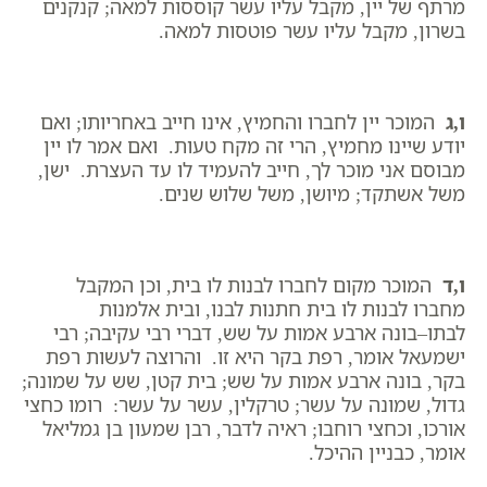
מרתף של יין, מקבל עליו עשר קוססות למאה; קנקנים
בשרון, מקבל עליו עשר פוטסות למאה.
ו,ג
המוכר יין לחברו והחמיץ, אינו חייב באחריותו; ואם
יודע שיינו מחמיץ, הרי זה מקח טעות. ואם אמר לו יין
מבוסם אני מוכר לך, חייב להעמיד לו עד העצרת. ישן,
משל אשתקד; מיושן, משל שלוש שנים.
ו,ד
המוכר מקום לחברו לבנות לו בית, וכן המקבל
מחברו לבנות לו בית חתנות לבנו, ובית אלמנות
לבתו–בונה ארבע אמות על שש, דברי רבי עקיבה; רבי
ישמעאל אומר, רפת בקר היא זו. והרוצה לעשות רפת
בקר, בונה ארבע אמות על שש; בית קטן, שש על שמונה;
גדול, שמונה על עשר; טרקלין, עשר על עשר: רומו כחצי
אורכו, וכחצי רוחבו; ראיה לדבר, רבן שמעון בן גמליאל
אומר, כבניין ההיכל.