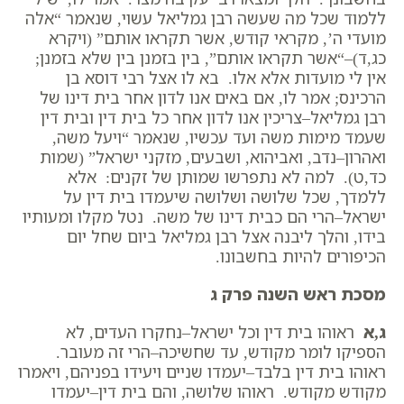
ללמוד שכל מה שעשה רבן גמליאל עשוי, שנאמר “אלה
מועדי ה’, מקראי קודש, אשר תקראו אותם” (ויקרא
כג,ד)–“אשר תקראו אותם”, בין בזמנן בין שלא בזמנן;
אין לי מועדות אלא אלו. בא לו אצל רבי דוסא בן
הרכינס; אמר לו, אם באים אנו לדון אחר בית דינו של
רבן גמליאל–צריכין אנו לדון אחר כל בית דין ובית דין
שעמד מימות משה ועד עכשיו, שנאמר “ויעל משה,
ואהרון–נדב, ואביהוא, ושבעים, מזקני ישראל” (שמות
כד,ט). למה לא נתפרשו שמותן של זקנים: אלא
ללמדך, שכל שלושה ושלושה שיעמדו בית דין על
ישראל–הרי הם כבית דינו של משה. נטל מקלו ומעותיו
בידו, והלך ליבנה אצל רבן גמליאל ביום שחל יום
הכיפורים להיות בחשבונו.
מסכת ראש השנה פרק ג
ג,א
ראוהו בית דין וכל ישראל–נחקרו העדים, לא
הספיקו לומר מקודש, עד שחשיכה–הרי זה מעובר.
ראוהו בית דין בלבד–יעמדו שניים ויעידו בפניהם, ויאמרו
מקודש מקודש. ראוהו שלושה, והם בית דין–יעמדו