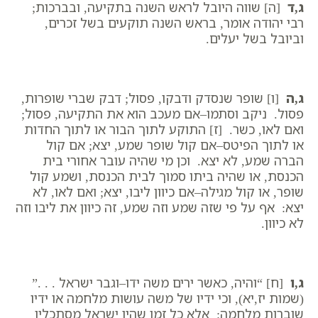
ג,ד
[ה] שווה היובל לראש השנה בתקיעה, ובברכות;
רבי יהודה אומר, בראש השנה תוקעים בשל זכרים,
וביובל בשל יעלים.
ג,ה
[ו] שופר שנסדק ודבקו, פסול; דבק שברי שופרות,
פסול. ניקב וסתמו–אם מעכב הוא את התקיעה, פסול;
ואם לאו, כשר. [ז] התוקע לתוך הבור או לתוך החדות
או לתוך הפיטס–אם קול שופר שמע, יצא; אם קול
הברה שמע, לא יצא. וכן מי שהיה עובר אחורי בית
הכנסת, או שהיה ביתו סמוך לבית הכנסת, ושמע קול
שופר, או קול מגילה–אם כיוון ליבו, יצא; ואם לאו, לא
יצא: אף על פי שזה שמע וזה שמע, זה כיוון את ליבו וזה
לא כיוון.
ג,ו
[ח] “והיה, כאשר ירים משה ידו–וגבר ישראל . . .”
(שמות יז,יא), וכי ידיו של משה עושות מלחמה או ידיו
שוברות מלחמה: אלא כל זמן שהיו ישראל מסתכלין