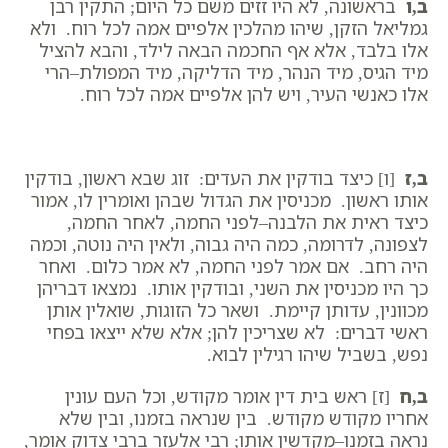
ב,ו
בראשונה, לא היו זזים משם כל היום; התקין רבן
גמליאל הזקן, שיהו מהלכין אלפיים אמה לכל רוח. ולא
אלו בלבד, אלא אף החכמה הבאה לילד, והבא להציל
מיד הגיס, מיד הנהר, מיד הדליקה, מיד המפולת–הרי
אלו כאנשי העיר, ויש להן אלפיים אמה לכל רוח.
ב,ז
[ו] כיצד בודקין את העדים: זוג שבא ראשון, בודקין
אותו ראשון. מכניסין את הגדול שבהן ואומרין לו, אמור
כיצד ראית את הלבנה–לפני החמה, לאחר החמה,
לצפונה, לדרומה, כמה היה גבוה, ולאין היה נוטה, וכמה
היה רחב. אם אמר לפני החמה, לא אמר כלום. ואחר
כך היו מכניסין את השני, ובודקין אותו. נמצאו דבריהן
מכוונין, עדותן קיימת. ושאר כל הזוגות, שואלין אותן
ראשי דברים: לא שצריכין להן; אלא שלא ייצאו בפחי
נפש, בשביל שיהו רגילין לבוא.
ב,ח
[ז] ראש בית דין אומר מקודש, וכל העם עונין
אחריו מקודש מקודש. בין שנראה בזמנו, ובין שלא
נראה בזמנו–מקדשין אותו; רבי אלעזר ברבי צדוק אומר,