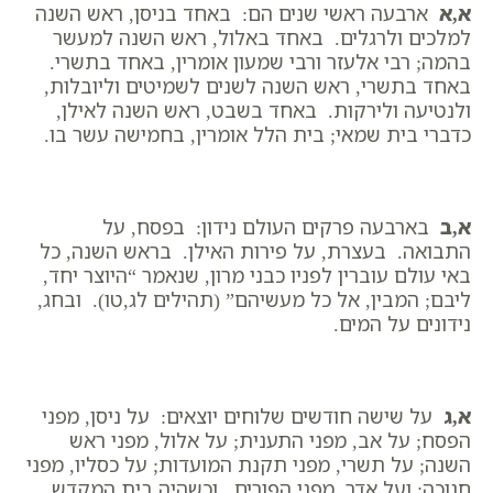
א,א
ארבעה ראשי שנים הם: באחד בניסן, ראש השנה
למלכים ולרגלים. באחד באלול, ראש השנה למעשר
בהמה; רבי אלעזר ורבי שמעון אומרין, באחד בתשרי.
באחד בתשרי, ראש השנה לשנים לשמיטים וליובלות,
ולנטיעה ולירקות. באחד בשבט, ראש השנה לאילן,
כדברי בית שמאי; בית הלל אומרין, בחמישה עשר בו.
א,ב
בארבעה פרקים העולם נידון: בפסח, על
התבואה. בעצרת, על פירות האילן. בראש השנה, כל
באי עולם עוברין לפניו כבני מרון, שנאמר “היוצר יחד,
ליבם; המבין, אל כל מעשיהם” (תהילים לג,טו). ובחג,
נידונים על המים.
א,ג
על שישה חודשים שלוחים יוצאים: על ניסן, מפני
הפסח; על אב, מפני התענית; על אלול, מפני ראש
השנה; על תשרי, מפני תקנת המועדות; על כסליו, מפני
חנוכה; ועל אדר, מפני הפורים. וכשהיה בית המקדש