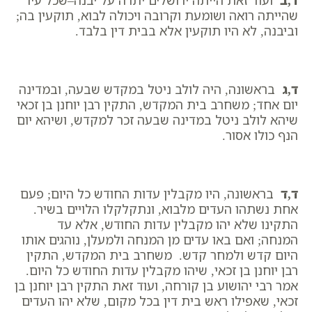
ד,ב
ועוד זאת הייתה ירושלים יתרה על יבנה–שכל עיר
שהייתה רואה ושומעת וקרובה ויכולה לבוא, תוקעין בה;
וביבנה, לא היו תוקעין אלא בבית דין בלבד.
ד,ג
בראשונה, היה לולב ניטל במקדש שבעה, ובמדינה
יום אחד; משחרב בית המקדש, התקין רבן יוחנן בן זכאי
שיהא לולב ניטל במדינה שבעה זכר למקדש, ושיהא יום
הנף כולו אסור.
ד,ד
בראשונה, היו מקבלין עדות החודש כל היום; פעם
אחת נשתהו העדים מלבוא, ונתקלקלו הלויים בשיר.
התקינו שלא יהו מקבלין עדות החודש, אלא עד
המנחה; ואם באו עדים מן המנחה ולמעלן, נוהגים אותו
היום קדש ולמחר קדש. משחרב בית המקדש, התקין
רבן יוחנן בן זכאי, שיהו מקבלין עדות החודש כל היום.
אמר רבי יהושוע בן קורחה, ועוד זאת התקין רבן יוחנן בן
זכאי, שאפילו ראש בית דין בכל מקום, שלא יהו העדים