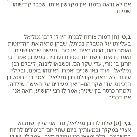
אם לא נראה בזמנו–אין מקדשין אותו, שכבר קידשוהו
שמיים.
ב,ט
[ח] דמות צורות לבנות היו לו לרבן גמליאל
בעלייתו על הטבלה בכותל, שבהן מראה את ההדיוטות
ואומר להם, הכזה ראית, או כזה. מעשה שבאו שניים
ואמרו, ראינוהו שחרית במזרח וערבית במערב; אמר רבי
יוחנן בן נורי, עדי שקר הם, וכשבאו ליבנה, קיבלם רבן
גמליאל. ועוד באו שניים ואמרו, ראינוהו בזמנו, ובלילי
עיבורו לא נראה; וקיבלם רבן גמליאל. אמר רבי דוסא בן
הרכינס, עדי שקר הם–היאך מעידים על האישה שילדה,
ולמחר כרסה בין שיניה; אמר לו רבי יהושוע, רואה אני
את דבריך.
ב,י
[ט] שלח לו רבן גמליאל, גוזר אני עליך שתבוא
אצלי במקלך ובמעותיך ביום שחל יום הכיפורים להיות
בחשבונך. הלך ומצאו רבי עקיבה מצר. אמר לו, יש לי