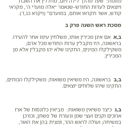
מזונות: שעל מהלך לילה ויום, מחללין את השבת
ויוצאים לעדות החודש–שנאמר “אלה מועדי ה’, מקראי
קודש, אשר תקראו אותם, במועדם” (ויקרא כג,ד).
מסכת ראש השנה פרק ב
ב,א
אם אינן מכירין אותו, משלחין עימו אחר להעידו.
בראשונה, היו מקבלין עדות החודש מכל אדם;
משקילקלו המינים, התקינו שלא יהו מקבלין אלא מן
המכירין.
ב,ב
בראשונה, היו משיאין משואות; משקילקלו הכותים,
התקינו שיהו שלוחים יוצאים.
ב,ג
כיצד משיאין משואות: מביאין כלונסות של ארז
ארוכים וקנים ועצי שמן ונעורת של פשתן, וכורכן
במשיחה; ועולה לראש ההר, ומצית בהן את האור,