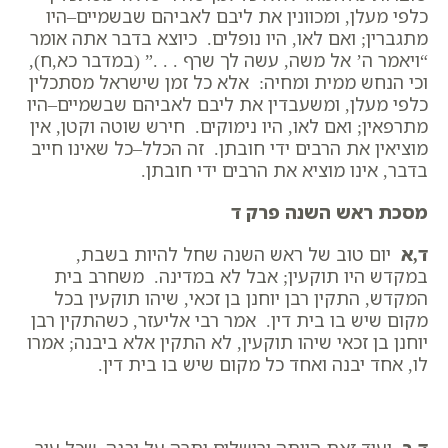
כלפי מעלן, ומכוונין את ליבם לאביהם שבשמיים–היו
מתגברין; ואם לאו, היו נופלים. כיוצא בדבר אתה אומר
“ויאמר ה’ אל משה, עשה לך שרף . . .” (במדבר כא,ח),
וכי הנחש ממית ומחיה: אלא כל זמן שישראל מסתכלין
כלפי מעלן, ומשעבדין את ליבם לאביהם שבשמיים–היו
מתרפאין; ואם לאו, היו נימוקים. חירש שוטה וקטן, אין
מוציאין את הרבים ידי חובתן. זה הכלל–כל שאינו חייב
בדבר, אינו מוציא את הרבים ידי חובתן.
מסכת ראש השנה פרק ד
ד,א
יום טוב של ראש השנה שחל להיות בשבת,
במקדש היו תוקעין; אבל לא במדינה. משחרב בית
המקדש, התקין רבן יוחנן בן זכאי, שיהו תוקעין בכל
מקום שיש בו בית דין. אמר רבי אליעזר, כשהתקין רבן
יוחנן בן זכאי שיהו תוקעין, לא התקין אלא ביבנה; אמרו
לו, אחד יבנה ואחד כל מקום שיש בו בית דין.