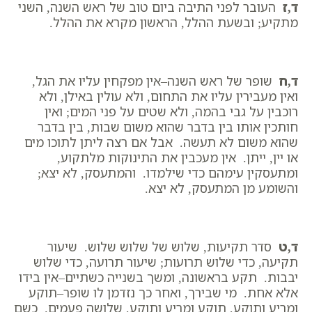
ד,ז
העובר לפני התיבה ביום טוב של ראש השנה, השני
מתקיע; ובשעת ההלל, הראשון מקרא את ההלל.
ד,ח
שופר של ראש השנה–אין מפקחין עליו את הגל,
ואין מעבירין עליו את התחום, ולא עולין באילן, ולא
רוכבין על גבי בהמה, ולא שטים על פני המים; ואין
חותכין אותו בין בדבר שהוא משום שבות, בין בדבר
שהוא משום לא תעשה. אבל אם רצה ליתן לתוכו מים
או יין, ייתן. אין מעכבין את התינוקות מלתקוע,
ומתעסקין עימהם כדי שילמדו. והמתעסק, לא יצא;
והשומע מן המתעסק, לא יצא.
ד,ט
סדר תקיעות, שלוש של שלוש שלוש. שיעור
תקיעה, כדי שלוש תרועות; שיעור תרועה, כדי שלוש
יבבות. תקע בראשונה, ומשך בשנייה כשתיים–אין בידו
אלא אחת. מי שבירך, ואחר כך נזדמן לו שופר–תוקע
ומריע ותוקע, תוקע ומריע ותוקע, שלושה פעמים. כשם