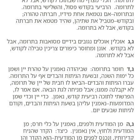
לתרומה. הכלי מצרף מה שבתוכו לקודש, אבל לא
לתרומה. הרביעי בקודש פסול, והשלישי בתרומה.
ובתרומה–אם נטמאת אחת מידיו, חברתה טהורה;
ובקודש–מטביל את שתיהן, שהיד מטמא את חברתה
בקודש, אבל לא בתרומה.
ג,ג
אוכלין אוכלים נגובים בידיים מסואבות בתרומה, אבל
לא בקודש. אונן ומחוסר כיפורים צריכין טבילה לקודש,
אבל לא לתרומה.
ג,ד
חומר בתרומה: שביהודה נאמנין על טהרת יין ושמן
כל ימות השנה, ובשעת הגיתות והבדים אף על התרומה.
עברו הגיתות והבדים–הביאו לו חבית של יין של תרומה,
לא יקבלנה ממנו; אבל מניחה לגת הבאה. אם אמר לו,
הפרשתי לתוכה רביעית קודש, נאמן. כדי יין וכדי שמן
המדומעות–נאמנין עליהן בשעת הגיתות והבדים, וקודם
לגיתות שבעים יום.
ג,ה
מן המודעית ולפנים, נאמנין על כלי חרס; מן
המודעית ולחוץ, אין נאמנין. כיצד: הקדר שהניח
קדירותיו, ונכנס לפנים מן המודעית–הוא הקדר והן