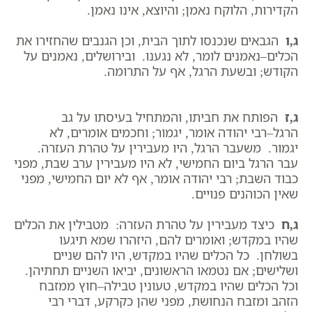
הקדירות, הלוקח נאמן; והיוצא, אינו נאמן.
ג,ו
הגבאים שנכנסו לתוך הבית, וכן הגנבים שהחזירו את
הכלים–נאמנים לומר, לא נגענו. ובירושלים, נאמנים על
הקודש; ובשעת הרגל, אף על התרומה.
ג,ז
הפותח את חביתו, והמתחיל בעיסתו על גב
הרגל–רבי יהודה אומר, יגמור; וחכמים אומרים, לא
יגמור. משעבר הרגל, היו מעבירין על טהרת העזרה.
עבר הרגל ביום החמישי, לא היו מעבירין ערב שבת, מפני
כבוד השבת; רבי יהודה אומר, אף לא יום החמישי, מפני
שאין הכוהנים פנויים.
ג,ח
כיצד מעבירין על טהרת העזרה: מטבילין את הכלים
שהיו במקדש; ואומרים להם, היזהרו שמא תיגעו
בשולחן. כל הכלים שהיו במקדש, היו להם שניים
ושלישים; אם נטמאו הראשונים, יביאו השניים תחתיהן.
וכל הכלים שהיו במקדש, טעונין טבילה–חוץ ממזבח
הזהב ומזבח הנחושת, מפני שהן כקרקע, דברי רבי