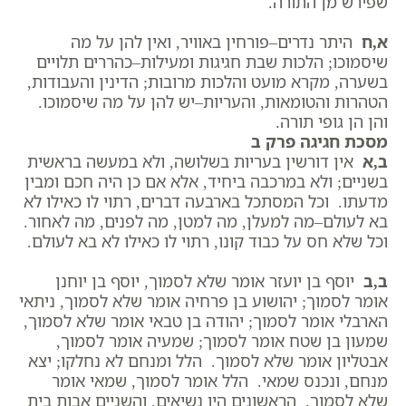
שפירש מן התורה.
א,ח
היתר נדרים–פורחין באוויר, ואין להן על מה
שיסמוכו; הלכות שבת חגיגות ומעילות–כהררים תלויים
בשערה, מקרא מועט והלכות מרובות; הדינין והעבודות,
הטהרות והטומאות, והעריות–יש להן על מה שיסמוכו.
והן הן גופי תורה.
מסכת חגיגה פרק ב
ב,א
אין דורשין בעריות בשלושה, ולא במעשה בראשית
בשניים; ולא במרכבה ביחיד, אלא אם כן היה חכם ומבין
מדעתו. וכל המסתכל בארבעה דברים, רתוי לו כאילו לא
בא לעולם–מה למעלן, מה למטן, מה לפנים, מה לאחור.
וכל שלא חס על כבוד קונו, רתוי לו כאילו לא בא לעולם.
ב,ב
יוסף בן יועזר אומר שלא לסמוך, יוסף בן יוחנן
אומר לסמוך; יהושוע בן פרחיה אומר שלא לסמוך, ניתאי
הארבלי אומר לסמוך; יהודה בן טבאי אומר שלא לסמוך,
שמעון בן שטח אומר לסמוך; שמעיה אומר לסמוך,
אבטליון אומר שלא לסמוך. הלל ומנחם לא נחלקו; יצא
מנחם, ונכנס שמאי. הלל אומר לסמוך, שמאי אומר
שלא לסמוך. הראשונים היו נשיאים, והשניים אבות בית