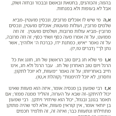
בהמה; והכוהנים, בחטאת ובאשם ובבכור ובחזה ושוק,
אבל לא בעופות ולא במנחות.
א,ה
מי שיש לו אוכלים מרובים, ונכסין מועטין–מביא
שלמים מרובין, ועולות מועטות; אוכלים מועטין, ונכסים
מרובין–מביא עולות מרובות, ושלמים מועטין. זה וזה
ממועט, על זה אמרו מעה כסף ושתי כסף; זה וזה מרובה,
על זה נאמר “איש, כמתנת ידו, כברכת ה’ אלוהיך, אשר
נתן לך” (דברים טז,יז).
א,ו
מי שלא חג ביום טוב הראשון של חג, חוגג את כל
הרגל ויום טוב האחרון של חג. עבר הרגל ולא חג, אינו
חייב באחריותו; על זה נאמר “מעוות, לא יוכל לתקון;
וחסרון, לא יוכל להימנות” (קוהלת א,טו).
א,ז
רבי שמעון בן מנסיה אומר, איזה הוא מעוות שאינו
יכול להיתקן–זה שבא על הערוה, והוליד ממנה ממזר; אם
תאמר בגונב ובגוזל, יכול הוא שיחזיר ויתקן. רבי שמעון
בן יוחאי אומר, אין קוראין מעוות, אלא למי שהיה מתוקן
מתחילתו ונתעוות כבר; ואיזה זה, זה תלמיד חכמים