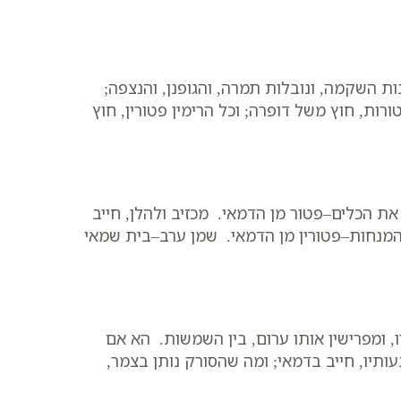
ות השקמה, ונובלות תמרה, והגופנן, והנצפה;
ורות, חוץ משל דופרה; וכל הרימין פטורין, חוץ
ת הכלים–פטור מן הדמאי. מכזיב ולהלן, חייב
המנחות–פטורין מן הדמאי. שמן ערב–בית שמאי
ו, ומפרישין אותו ערום, בין השמשות. הא אם
ותיו, חייב בדמאי; ומה שהסורק נותן בצמר,