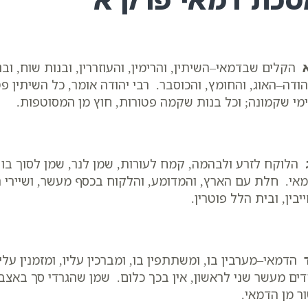
הקלים שבדמאי–השיתין, והרימין, והעוזררין, ובנות שוח, ובנ
הודה–האוג, והחומץ, והכוסבר. רבי יהודה אומר, כל השיתין פט
מי שקמונה; וכל בנות שקמה פטורות, חוץ מן המסוטפות.
הלוקח לזרע ולבהמה, קמח לעורות, שמן לנר, שמן לסוך בו א
אי. חלת עם הארץ, והמדומע, והלקוח בכסף מעשר, ושיירי 
יבין, ובית הלל פוטרין.
הדמאי–מערבין בו, ומשתתפין בו, ומברכין עליו, ומזמנין עלי
ים מעשר שני לראשון, אין בכך כלום. שמן שהגרדי סך באצבע
ר מן הדמאי.