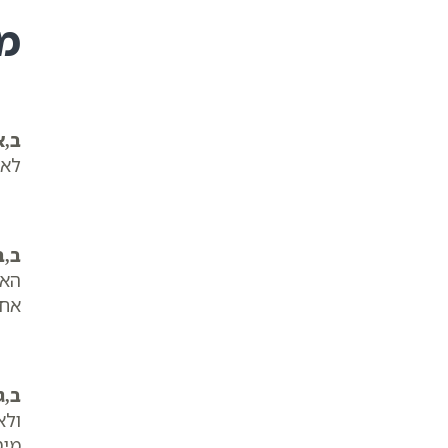
מ
ב,א
לאר
ב,ב
האר
אחר
ב,ג
ולא
מיט