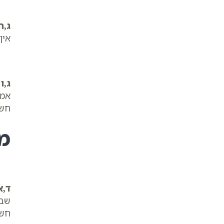
ג,ה
אין
ג,ו
ה
אמר
חשו
מ
ד,א
שבת
חשי