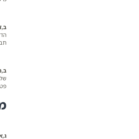
ב,ד
הדמ
תבו
ב,ה
שלו
פטו
מ
ג,א