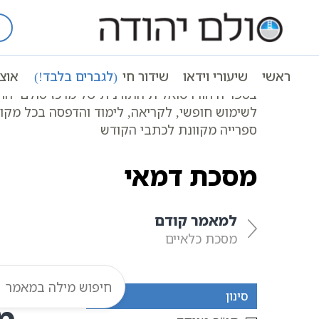
Ski
t
עמוד ראשי
אוצר הכתבים
מסכת דמא
conten
ראשי
שיעורי וידאו
שידור חי
(לגברים בלבד!)
אוצ
כל המשנה במקום אחד | שישה סדרי משנה
בספריה הווירטואלית התורנית של מרכז סולם יהו
לשימוש חופשי, לקריאה, לימוד והדפסה בכל מקו
ספרייה מקוונת לכתבי הקודש
מסכת דמאי
למאמר קודם
מסכת כלאיים
סינון
מ