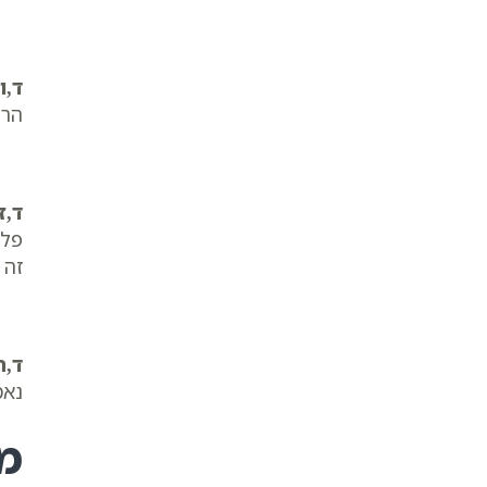
ד,ו
הרי
ד,ז
פלו
זה 
ד,ח
נאמ
מ