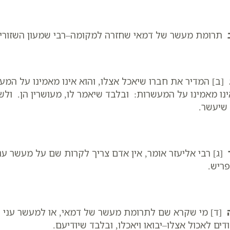
תרומת מעשר של דמאי שחזרה למקומה–רבי שמעון השזורי אומ
[ב] המדיר את חברו שיאכל אצלו, והוא אינו מאמינו על המע
נו מאמינו על המעשרות: ובלבד שיאמר לו, מעושרין הן. ולשב
שיעשר.
[ג] רבי אליעזר אומר, אין אדם צריך לקרות שם על מעשר עני
ריש.
[ד] מי שקרא שם לתרומת מעשר של דמאי, או למעשר עני של
דים לאכול אצלו–יבואו ויאכלו, ובלבד שיודיעם.