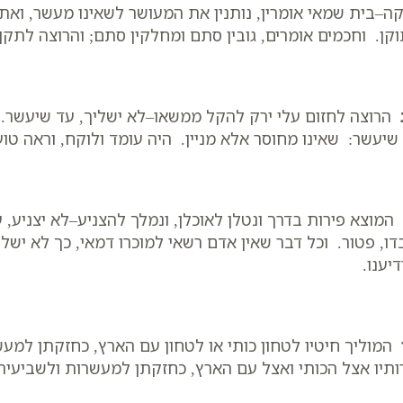
ה–בית שמאי אומרין, נותנין את המעושר לשאינו מעשר, ואת 
קן. וחכמים אומרים, גובין סתם ומחלקין סתם; והרוצה לתקן,
הרוצה לחזום עלי ירק להקל ממשאו–לא ישליך, עד שיעשר. ה
שיעשר: שאינו מחוסר אלא מניין. היה עומד ולוקח, וראה טו
המוצא פירות בדרך ונטלן לאוכלן, ונמלך להצניע–לא יצניע,
דו, פטור. וכל דבר שאין אדם רשאי למוכרו דמאי, כך לא ישלח 
דיענו.
המוליך חיטיו לטחון כותי או לטחון עם הארץ, כחזקתן למעש
ותיו אצל הכותי ואצל עם הארץ, כחזקתן למעשרות ולשביעית; 