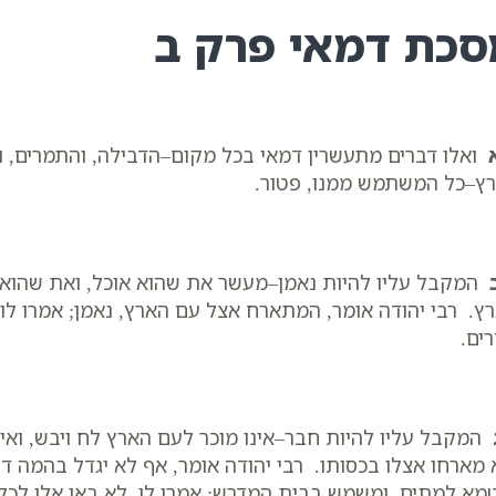
סכת דמאי פרק ב
ואלו דברים מתעשרין דמאי בכל מקום–הדבילה, והתמרים, והח
ץ–כל המשתמש ממנו, פטור.
המקבל עליו להיות נאמן–מעשר את שהוא אוכל, ואת שהוא מ
ץ. רבי יהודה אומר, המתארח אצל עם הארץ, נאמן; אמרו לו, 
ים.
המקבל עליו להיות חבר–אינו מוכר לעם הארץ לח ויבש, ואינ
 מארחו אצלו בכסותו. רבי יהודה אומר, אף לא יגדל בהמה דק
מא למתים, ומשמש בבית המדרש; אמרו לו, לא באו אלו לכל