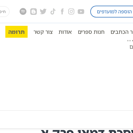
earch
הוספה למועדפים
י
שישה סדרי משנה | אוצר הכתבים
סדר זרעים
מס
for:
ר הכתבים
חנות ספרים
אודות
צור קשר
תרומה
דה
ם
סכת דמאי פרק א