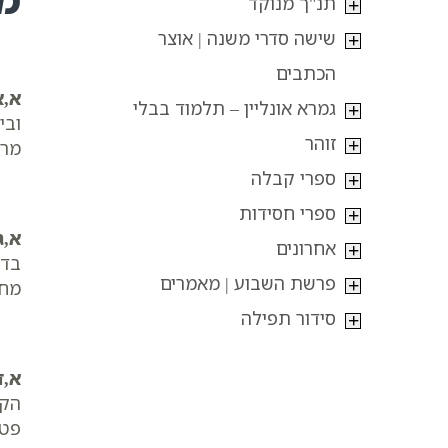
תנ"ך מנוקד
שישה סדרי משנה | אוצר
הכתבים
א,א
גמרא אונליין – תלמוד בבלי
ובי
זוהר
מרי
ספרי קבלה
ספרי חסידות
א,ג
אחרונים
בדמ
פרשת השבוע | מאמרים
מחי
סידור תפילה
א,ד
הקד
פטו