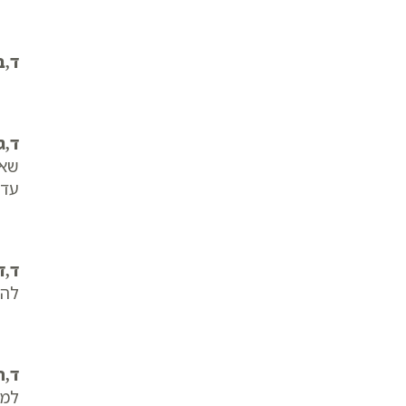
ד,ב
ד,ג
שאי
עד 
ד,ד
להפ
ד,ה
למו