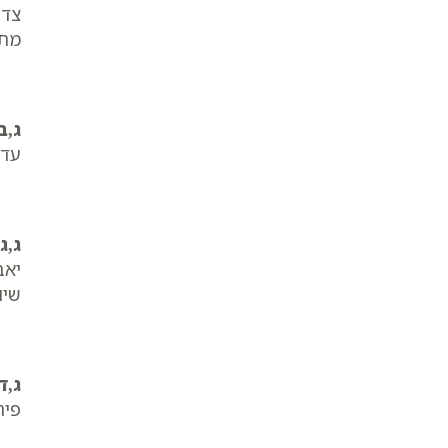
צדק
מתו
ג,ב
עד 
ג,ג
יאב
שיו
ג,ד
פיר