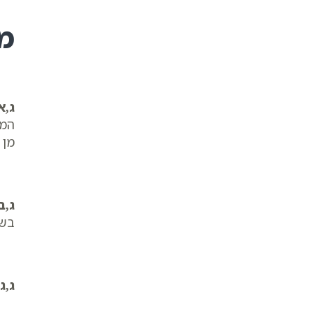
מ
ג,א
המי
מן 
ג,ב
בשו
ג,ג