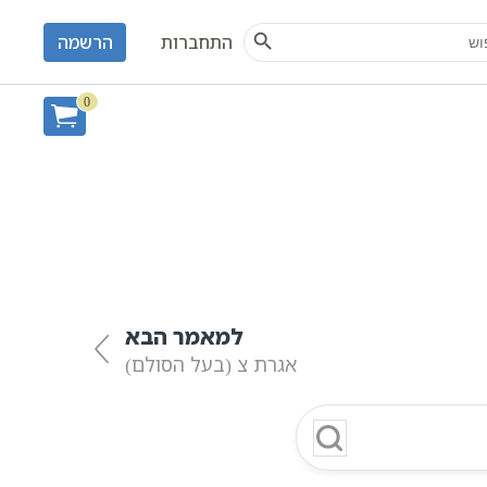
Search Button
S
התחברות
הרשמה
כת ברכות
0
למאמר הבא
אגרת צ (בעל הסולם)