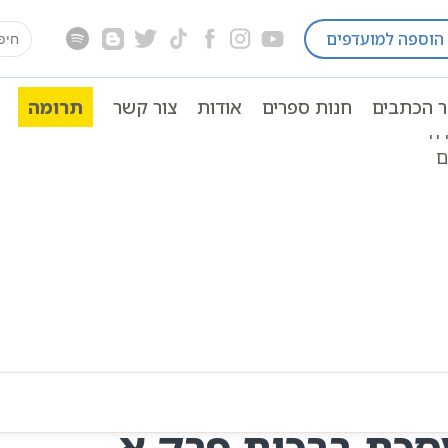
earch
הוספה למועדפים
ות
שישה סדרי משנה | אוצר הכתבים
סדר זרעים
מס
for:
ר הכתבים
חנות ספרים
אודות
צור קשר
תרומה
דה
ם
סכת ברכות פרק א