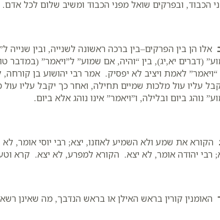
י הכבוד, ובפרקים שואל מפני הכבוד ומשיב שלום לכל אדם.
אלו הן בין הפרקים–בין ברכה ראשונה לשנייה, ובין שנייה ל”
ע” (דברים יא,יג), בין “והיה, אם שמוע” ל”ויאמר” (במדבר טו,
 “ויאמר” לאמת ויציב לא יפסיק. אמר רבי יהושוע בן קורחה
בל עליו עול מלכות שמיים תחילה, ואחר כך יקבל עליו עול מ
ע” נוהג ביום ובלילה, ו”ויאמר” אינו נוהג אלא ביום.
הקורא את שמע ולא השמיע לאוזנו, יצא; רבי יוסי אומר, לא י
; רבי יהודה אומר, לא יצא. הקורא למפרע, לא יצא. קרא וטע
האומנין קורין בראש האילן או בראש הנדבך, מה שאינן רשאי