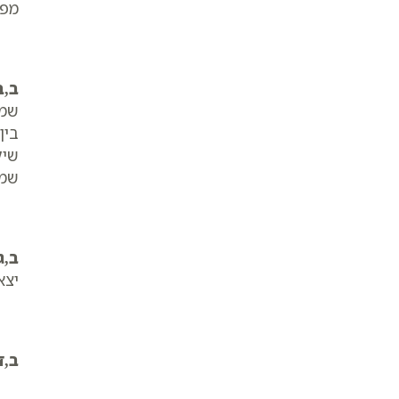
מפנ
ב,ב
שמו
בין
שיק
שמו
ב,ג
יצא
ב,ד