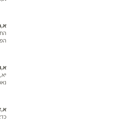
א,ה
החמ
הפס
א,ו
יא,
נאמ
א,ז
כדא