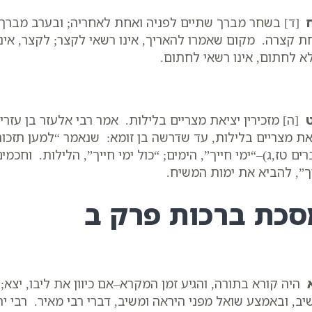
[ד] בשחר מברך שתיים לפניה ואחת לאחריה; ובערב מברך 
ת קצרה. מקום שאמרו להאריך, אינו רשאי לקצר; לקצר, אינ
א לחתום, אינו רשאי לחתום.
[ה] מזכירין יציאת מצריים בלילות. אמר רבי אלעזר בן עזרי
את מצריים בלילות, עד שדרשה בן זומא: שנאמר “למען תזכור 
רים טז,ג)–“ימי חייך”, הימים; “כול ימי חייך”, הלילות. וחכמים
ך”, להביא את ימות המשיח.
סכת ברכות פרק ב
היה קורא בתורה, והגיע זמן המקרא–אם כיוון את ליבו, יצא;
יב, ובאמצע שואל מפני היראה ומשיב, דברי רבי מאיר. רבי י