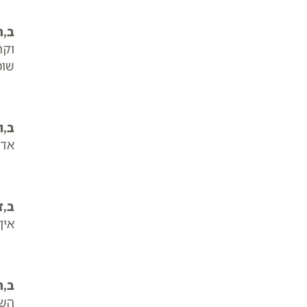
ב,ה
וקר
שומ
ב,ו
אדם
ב,ז
אין
ב,ח
השם