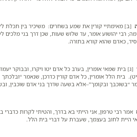
[ב] מאימתיי קורין את שמע בשחרים: משיכיר בין תכלת ללב
ה; רבי יהושוע אומר, עד שלוש שעות, שכן דרך בני מלכים ל
יד, כאדם שהוא קורא בתורה.
[ג] בית שמאי אומרין, בערב כל אדם יטו ויקרו, ובבוקר יעמוד
יט). בית הלל אומרין, כל אדם קורין כדרכן, שנאמר “ובלכתך ב
ר “בשוכבך ובקומך”–אלא בשעה שדרך בני אדם שוכבין, ובשע
אמר רבי טרפון, אני הייתי בא בדרך, והטיתי לקרות כדברי בי
י היית לחוב בעצמך, שעברת על דברי בית הלל.