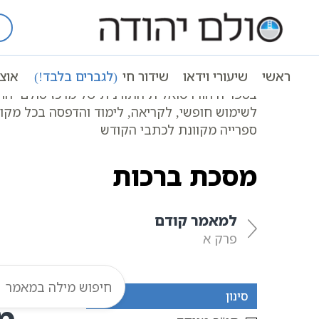
Ski
t
עמוד ראשי
אוצר הכתבים
מסכת ברכ
conten
ראשי
שיעורי וידאו
שידור חי
(לגברים בלבד!)
אוצ
כל המשנה במקום אחד | שישה סדרי משנה
בספריה הווירטואלית התורנית של מרכז סולם יהו
לשימוש חופשי, לקריאה, לימוד והדפסה בכל מקו
ספרייה מקוונת לכתבי הקודש
מסכת ברכות
למאמר קודם
פרק א
סינון
מ