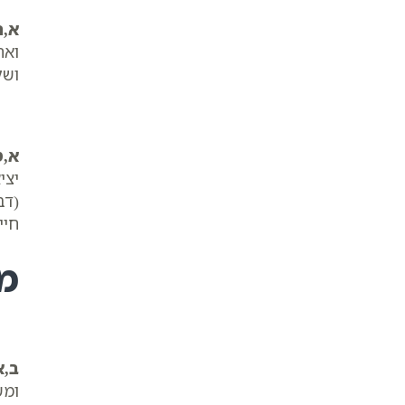
א,ח
ואח
ושל
א,ט
יצי
(דב
חיי
מ
ב,א
ומש