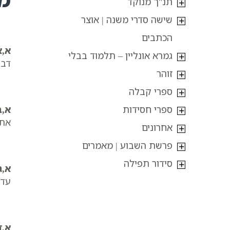
תנ"ך מנוקד
שישה סדרי משנה | אוצר
הכתבים
א,א
גמרא אונליין – תלמוד בבלי
דבר
זוהר
ספרי קבלה
ספרי חסידות
א,ב
אתם
אחרונים
פרשת השבוע | מאמרים
סידור תפילה
א,ג
עד 
א,ד