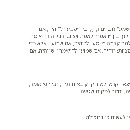
שמע” (דברים ו,ד), ובין “שמע” ל”והיה, אם
לז), בין “ויאמר” לאמת ויציב. רבי יהודה אומר,
, למה קדמה “שמע” ל”והיה, אם שמוע”–אלא כדי
צוות; “והיה, אם שמוע” ל”ויאמר”–ש”והיה, אם
צא. קרא ולא דיקדק באותותיה, רבי יוסי אומר,
ה, יחזור למקום שטעה.
ן לעשות כן בתפילה.