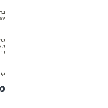
ג,ד
יהו
ג,ה
ולק
הרע
ג,ו
ז
מ